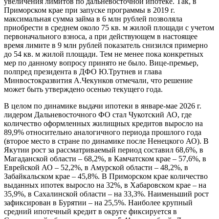
увеличения лимитов по дальневосточной ипотеке. Так, в
Приморском крае при запуске программы в 2019 г.
максимальная сумма займа в 6 млн рублей позволяла
приобрести в среднем около 75 кв. м жилой площади с учетом
первоначального взноса, а при действующем в настоящее
время лимите в 9 млн рублей показатель снизился примерно
до 54 кв. м жилой площади. Тем не менее пока конкретных
мер по данному вопросу принято не было. Вице-премьер,
полпред президента в ДФО Ю.Трутнев и глава
Минвостокразвития А.Чекунков отмечали, что решение
может быть утверждено осенью текущего года.
В целом по динамике выдачи ипотеки в январе-мае 2026 г.
лидером Дальневосточного ФО стал Чукотский АО, где
количество оформленных жилищных кредитов выросло на
89,9% относительно аналогичного периода прошлого года
(второе место в стране по динамике после Ненецкого АО). В
Якутии рост за рассматриваемый период составил 68,6%, в
Магаданской области – 68,2%, в Камчатском крае – 57,6%, в
Еврейской АО – 52,2%, в Амурской области – 48,2%, в
Забайкальском крае – 45,8%. В Приморском крае количество
выданных ипотек выросло на 32%, в Хабаровском крае – на
35,9%, в Сахалинской области – на 33,3%. Наименьший рост
зафиксирован в Бурятии – на 25,5%. Наиболее крупный
средний ипотечный кредит в округе фиксируется в