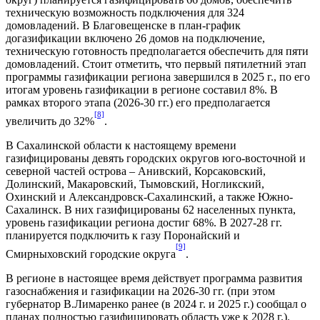
техническую возможность подключения для 324
домовладений. В Благовещенске в план-график
догазификации включено 26 домов на подключение,
техническую готовность предполагается обеспечить для пяти
домовладений. Стоит отметить, что первый пятилетний этап
программы газификации региона завершился в 2025 г., по его
итогам уровень газификации в регионе составил 8%. В
рамках второго этапа (2026-30 гг.) его предполагается
[8]
увеличить до 32%
.
В Сахалинской области к настоящему времени
газифицированы девять городских округов юго-восточной и
северной частей острова – Анивский, Корсаковский,
Долинский, Макаровский, Тымовский, Ногликский,
Охинский и Александровск-Сахалинский, а также Южно-
Сахалинск. В них газифицированы 62 населенных пункта,
уровень газификации региона достиг 68%. В 2027-28 гг.
планируется подключить к газу Поронайский и
[9]
Смирныховский городские округа
.
В регионе в настоящее время действует программа развития
газоснабжения и газификации на 2026-30 гг. (при этом
губернатор В.Лимаренко ранее (в 2024 г. и 2025 г.) сообщал о
планах полностью газифицировать область уже к 2028 г.).