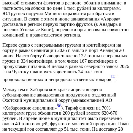
высокой стоимости фруктов в регионе, обратив внимание, в
частности, на яблоки по цене 1 тыс. рублей за килограмм.
Ю.Трутнев поручил Минвостокразвития разобраться в
ситуации. В связи с этим в июне авиакомпания «Аврора»
доставила в регион первую партию фруктов (в Анадырь и
поселок Угольные Копи), перевозки организованы совместно
компанией и правительством региона.
Первое судно с генеральными грузами и контейнерами на
борту в рамках навигации 2026 г. зашло в порт Анадыря 20
июня. На его борту было доставлено 122 тонны генеральных
грузов и 334 контейнера, в том числе 167 контейнеров с
продуктами питания. В целом в рамках северного завоза 2026
г. на Чукотку планируется доставить 24 тыс. тонн
[5]
продовольственных и непродовольственных товаров
.
Между тем в Хабаровском крае с апреля введено
субсидирование авиадоставки продуктов в отдаленный
Охотский муниципальный округ (авиакомпанией АО
[6]
«Хабаровские авиалинии»
). Тариф снижен на 70%,
килограмм груза обходится в 200 рублей вместо 620-670
рублей. В апреле-июне в муниципалитет было перевезено
около 40 тонн овощей, фруктов и молочной продукции. План
на текущий год составляет до 51 тыс. тонн. На доставку 28