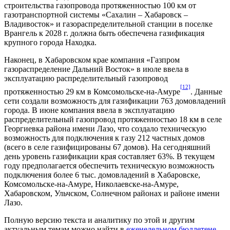
строительства газопровода протяженностью 100 км от
газотранспортной системы «Сахалин – Хабаровск –
Владивосток» и газораспределительной станции в поселке
Врангель к 2028 г. должна быть обеспечена газификация
крупного города Находка.
Наконец, в Хабаровском крае компания «Газпром
газораспределение Дальний Восток» в июле ввела в
эксплуатацию распределительный газопровод
[12]
протяженностью 29 км в Комсомольске-на-Амуре
. Данные
сети создали возможность для газификации 763 домовладений
города. В июне компания ввела в эксплуатацию
распределительный газопровод протяженностью 18 км в селе
Георгиевка района имени Лазо, что создало техническую
возможность для подключения к газу 212 частных домов
(всего в селе газифицированы 67 домов). На сегодняшний
день уровень газификации края составляет 63%. В текущем
году предполагается обеспечить техническую возможность
подключения более 6 тыс. домовладений в Хабаровске,
Комсомольске-на-Амуре, Николаевске-на-Амуре,
Хабаровском, Ульчском, Солнечном районах и районе имени
Лазо.
Полную версию текста и аналитику по этой и другим
актуальным темам можно найти в
еженедельном бюллетене