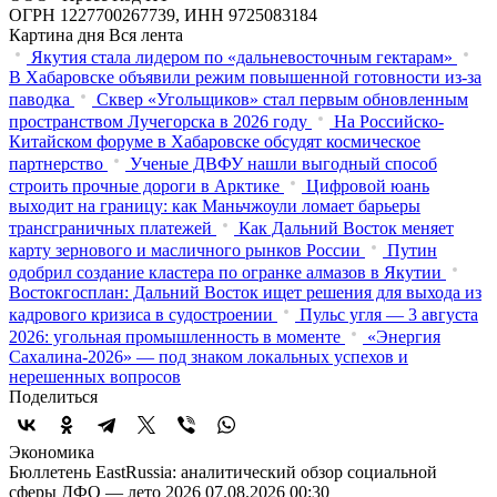
ОГРН 1227700267739, ИНН 9725083184
Картина дня
Вся лента
Якутия стала лидером по «дальневосточным гектарам»
В Хабаровске объявили режим повышенной готовности из‑за
паводка
Сквер «Угольщиков» стал первым обновленным
пространством Лучегорска в 2026 году
На Российско-
Китайском форуме в Хабаровске обсудят космическое
партнерство
Ученые ДВФУ нашли выгодный способ
строить прочные дороги в Арктике
Цифровой юань
выходит на границу: как Маньчжоули ломает барьеры
трансграничных платежей
Как Дальний Восток меняет
карту зернового и масличного рынков России
Путин
одобрил создание кластера по огранке алмазов в Якутии
Востокгосплан: Дальний Восток ищет решения для выхода из
кадрового кризиса в судостроении
Пульс угля — 3 августа
2026: угольная промышленность в моменте
«Энергия
Сахалина-2026» — под знаком локальных успехов и
нерешенных вопросов
Поделиться
Экономика
Бюллетень EastRussia: аналитический обзор социальной
сферы ДФО — лето 2026
07.08.2026 00:30