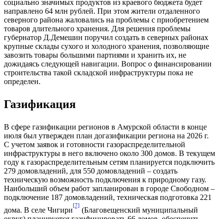
социально значимых продуктов из краевого бюджета будет
направлено 64 млн рублей. При этом жители отдаленного
северного района жаловались на проблемы с приобретением
товаров длительного хранения. Для решения проблемы
губернатор Д.Демешин поручил создать в северных районах
крупные склады сухого и холодного хранения, позволяющие
завозить товары большими партиями и хранить их, не
дожидаясь следующей навигации. Вопрос о финансировании
строительства такой складской инфраструктуры пока не
определен.
Газификация
В сфере газификации регионов в Амурской области в конце
июля был утвержден план догазификации региона на 2026 г.
С учетом заявок и готовности газораспределительной
инфраструктуры в него включено около 300 домов. В текущем
году к газораспределительным сетям планируется подключить
279 домовладений, для 550 домовладений – создать
техническую возможность подключения к природному газу.
Наибольший объем работ запланирован в городе Свободном –
подключение 187 домовладений, техническая подготовка 221
[7]
дома. В селе Чигири
(Благовещенский муниципальный
округ) планируется газифицировать 66 домов, обеспечить