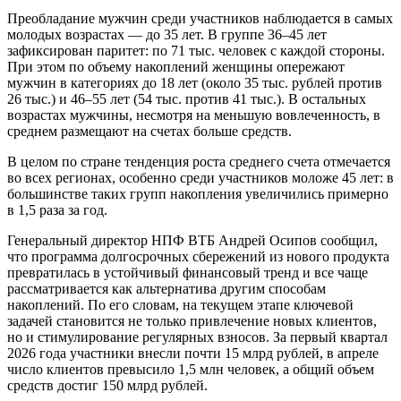
Преобладание мужчин среди участников наблюдается в самых
молодых возрастах — до 35 лет. В группе 36–45 лет
зафиксирован паритет: по 71 тыс. человек с каждой стороны.
При этом по объему накоплений женщины опережают
мужчин в категориях до 18 лет (около 35 тыс. рублей против
26 тыс.) и 46–55 лет (54 тыс. против 41 тыс.). В остальных
возрастах мужчины, несмотря на меньшую вовлеченность, в
среднем размещают на счетах больше средств.
В целом по стране тенденция роста среднего счета отмечается
во всех регионах, особенно среди участников моложе 45 лет: в
большинстве таких групп накопления увеличились примерно
в 1,5 раза за год.
Генеральный директор НПФ ВТБ Андрей Осипов сообщил,
что программа долгосрочных сбережений из нового продукта
превратилась в устойчивый финансовый тренд и все чаще
рассматривается как альтернатива другим способам
накоплений. По его словам, на текущем этапе ключевой
задачей становится не только привлечение новых клиентов,
но и стимулирование регулярных взносов. За первый квартал
2026 года участники внесли почти 15 млрд рублей, в апреле
число клиентов превысило 1,5 млн человек, а общий объем
средств достиг 150 млрд рублей.