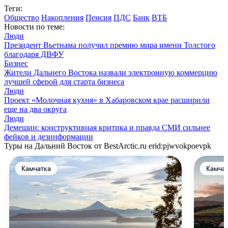
Теги:
Общество
Накопления
Пенсия
ПДС
Банк
ВТБ
Новости по теме:
Люди
Президент Вьетнама получил премию мира имени Толстого
благодаря ДВФУ
Бизнес
Жители Дальнего Востока назвали электронную коммерцию
лучшей сферой для старта бизнеса
Люди
Проект «Молочная кухня» в Хабаровском крае расширили
еще на два округа
Люди
Демешин: конструктивная критика и правда СМИ сильнее
фейков и дезинформации
Туры на Дальний Восток от BestArctic.ru
erid:pjwvokpoevpk