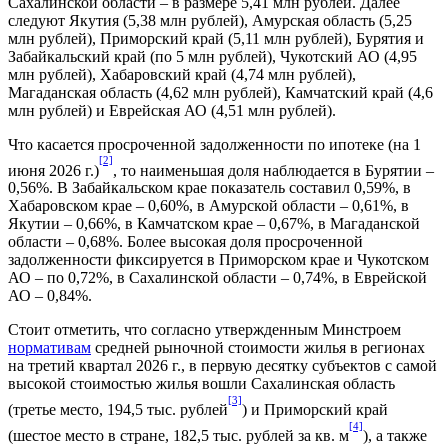
Сахалинской области – в размере 5,41 млн рублей. Далее
следуют Якутия (5,38 млн рублей), Амурская область (5,25
млн рублей), Приморский край (5,11 млн рублей), Бурятия и
Забайкальский край (по 5 млн рублей), Чукотский АО (4,95
млн рублей), Хабаровский край (4,74 млн рублей),
Магаданская область (4,62 млн рублей), Камчатский край (4,6
млн рублей) и Еврейская АО (4,51 млн рублей).
Что касается просроченной задолженности по ипотеке (на 1
[2]
июня 2026 г.)
, то наименьшая доля наблюдается в Бурятии –
0,56%. В Забайкальском крае показатель составил 0,59%, в
Хабаровском крае – 0,60%, в Амурской области – 0,61%, в
Якутии – 0,66%, в Камчатском крае – 0,67%, в Магаданской
области – 0,68%. Более высокая доля просроченной
задолженности фиксируется в Приморском крае и Чукотском
АО – по 0,72%, в Сахалинской области – 0,74%, в Еврейской
АО – 0,84%.
Стоит отметить, что согласно утвержденным Минстроем
нормативам
средней рыночной стоимости жилья в регионах
на третий квартал 2026 г., в первую десятку субъектов с самой
высокой стоимостью жилья вошли Сахалинская область
[3]
(третье место, 194,5 тыс. рублей
) и Приморский край
[4]
(шестое место в стране, 182,5 тыс. рублей за кв. м
), а также