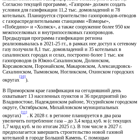
Согласно текущей программе, «Газпром» должен создать
условия для газификации 11,2 тыс. домовладений и 78
котельных. Планируется строительство газопроводов-отводов
с газораспределительными станциями «Взморье»,
«Победино» и «Холмск», а также сооружение более 950 км
межпоселковых и внутрипоселковых газопроводов.
Предыдущая программа газификации региона
реализовывалась в 2021-25 гг., в рамках нее доступ к сетевому
газу получили 8,1 тыс. домовладений и 35 котельных в
сахалинских городах и селах, построено более 1 тыс. км
газопроводов (в Южно-Сахалинском, Долинском,
Корсаковском, Поронайском, Макаровском, Александровск-
Сахалинском, Тымовском, Ногликском, Охинском городских
[10]
округах
).
В Приморском крае газификация на сегодняшний день
охватывает 13 населенных пунктов и 36 предприятий (во
Владивостоке, Надеждинском районе, Уссурийском городском
округе, Октябрьском, Михайловском муниципальных
[11]
округах)
. К 2028 г. в регионе планируется в два раза
увеличить потребление газа – до 3,4 млрд куб. м (с текущих
1,7 млрд куб. м по итогам 2025 г.). В том числе в 2027 г.
предполагается завершить строительство новой газовой
котельной в городе Большой Камень. С помощью