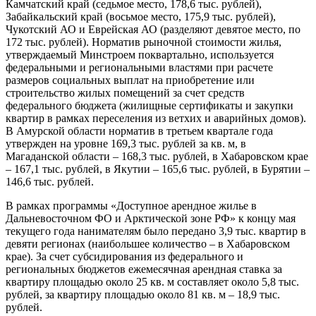
Камчатский край (седьмое место, 178,6 тыс. рублей),
Забайкальский край (восьмое место, 175,9 тыс. рублей),
Чукотский АО и Еврейская АО (разделяют девятое место, по
172 тыс. рублей). Норматив рыночной стоимости жилья,
утверждаемый Минстроем поквартально, используется
федеральными и региональными властями при расчете
размеров социальных выплат на приобретение или
строительство жилых помещений за счет средств
федерального бюджета (жилищные сертификаты и закупки
квартир в рамках переселения из ветхих и аварийных домов).
В Амурской области норматив в третьем квартале года
утвержден на уровне 169,3 тыс. рублей за кв. м, в
Магаданской области – 168,3 тыс. рублей, в Хабаровском крае
– 167,1 тыс. рублей, в Якутии – 165,6 тыс. рублей, в Бурятии –
146,6 тыс. рублей.
В рамках программы «Доступное арендное жилье в
Дальневосточном ФО и Арктической зоне РФ» к концу мая
текущего года нанимателям было передано 3,9 тыс. квартир в
девяти регионах (наибольшее количество – в Хабаровском
крае). За счет субсидирования из федерального и
региональных бюджетов ежемесячная арендная ставка за
квартиру площадью около 25 кв. м составляет около 5,8 тыс.
рублей, за квартиру площадью около 81 кв. м – 18,9 тыс.
рублей.