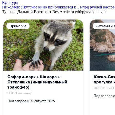
Культура
Николаев: Якутское кино приближается к 1 млрд рублей кассо
Туры на Дальний Восток от BestArctic.ru
erid:pjwvokpoevpk