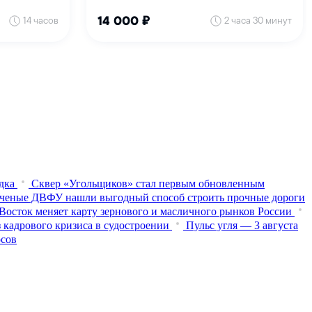
дка
Сквер «Угольщиков» стал первым обновленным
ченые ДВФУ нашли выгодный способ строить прочные дороги
Восток меняет карту зернового и масличного рынков России
 кадрового кризиса в судостроении
Пульс угля — 3 августа
осов