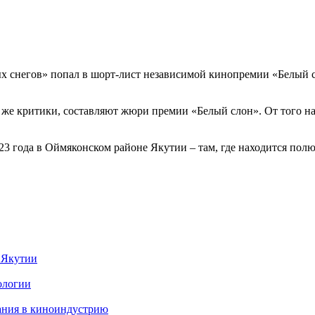
 снегов» попал в шорт-лист независимой кинопремии «Белый сл
 же критики, составляют жюри премии «Белый слон». От того н
3 года в Оймяконском районе Якутии – там, где находится полю
 Якутии
ологии
ания в киноиндустрию