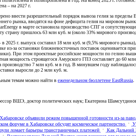
полиэтилена и полипропилена в год. На конец 2025 г. готовнос
на – на 2027 г.
ерено ввести разрешительный порядок вывоза гелия за пределы Е
ннего рынка, вводятся на фоне дефицита гелия на мировом рынке
tarEnergy в марте остановила производство СПГ и сопутствующих
эту страну пришлось 63 млн куб. м (около 33% мирового производ
– в 2025 г. выпуск составил 18 млн куб. м (9,5% мирового рынка
ке из-за остановки ближневосточных поставок оценивается приме
ники). При этом проектные российские мощности по гелию выше
ктная мощность строящегося Амурского ГПЗ составляет до 60 млн
 производство 7 млн куб. м в год. В минувшем году наблюдалос
оставки выросли до 2 млн куб. м.
льным темам можно найти в
еженедельном бюллетене EastRussia
.
рофессор ВШЭ, доктор политических наук; Екатерина Шамсутдино
Хабаровске объявили режим повышенной готовности из‑за паво
ком форуме в Хабаровске обсудят космическое партнерство
У
оули ломает барьеры трансграничных платежей
Как Дальний 