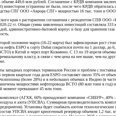
объеме 449,6 млн рублей. Соглашение с КРДВ компания заключила
) инвестором устранены не были, после чего КРДВ обратилась с
ства СПГ ООО «Аврора СПГ» мощностью 16 тыс. тонн и ООО «Га
кого края о расторжении соглашения с резидентом СПВ ООО «Кв
020-22 гг. Общая сумма заявленных инвестиций составляла 333 
ой, административно-бытовой корпус и базу для хранения газа 
ость.
торой половине марта (16-22 марта) был зафиксирован рост сто
на нефть ESPO к сорту Dubai сократился почти на 1 доллар, до 6
СТО) в Китай и через порт Козьмино. С 13 по 19 апреля объемы
премиальному классу, в связи с чем цена на нее выше, чем на дру
ке.
ты западных портовых терминалов России и проблем с поставка
В первом квартале года доля ESPO составляет около 35% от объ
 Филиппины (более 28%) и в небольших объемах в Индию (в част
аничены мощностями нефтепровода ВСТО (80 млн тонн в год) и 
ный момент превышают 45 млн тонн.
м комплексе (АГХК, 60% принадлежит компании «СИБУР», 40% - 
оздуха и азота (УПСВА). Суммарная производительность комплекс
м предприятия). Установка будет снабжать азотом технологическ
состав УПСВА входит криогенный резервуар объемом 1,2 тыс. ку