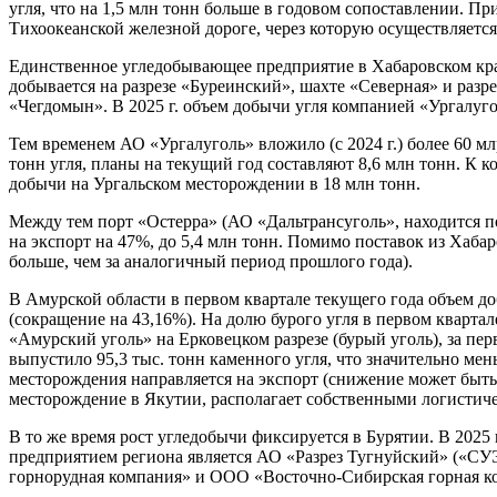
угля, что на 1,5 млн тонн больше в годовом сопоставлении. Пр
Тихоокеанской железной дороге, через которую осуществляется 
Единственное угледобывающее предприятие в Хабаровском крае
добывается на разрезе «Буреинский», шахте «Северная» и ра
«Чегдомын». В 2025 г. объем добычи угля компанией «Ургалуго
Тем временем АО «Ургалуголь» вложило (с 2024 г.) более 60 мл
тонн угля, планы на текущий год составляют 8,6 млн тонн. К к
добычи на Ургальском месторождении в 18 млн тонн.
Между тем порт «Остерра» (АО «Дальтрансуголь», находится по
на экспорт на 47%, до 5,4 млн тонн. Помимо поставок из Хабар
больше, чем за аналогичный период прошлого года).
В Амурской области в первом квартале текущего года объем доб
(сокращение на 43,16%). На долю бурого угля в первом квартал
«Амурский уголь» на Ерковецком разрезе (бурый уголь), за пе
выпустило 95,3 тыс. тонн каменного угля, что значительно мен
месторождения направляется на экспорт (снижение может быть 
месторождение в Якутии, располагает собственными логистиче
В то же время рост угледобычи фиксируется в Бурятии. В 2025 
предприятием региона является АО «Разрез Тугнуйский» («С
горнорудная компания» и ООО «Восточно-Сибирская горная к