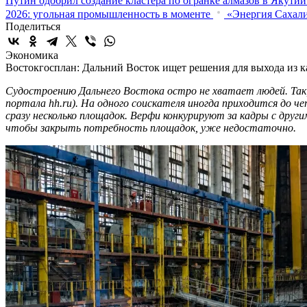
Путин одобрил создание кластера по огранке алмазов в Якутии
2026: угольная промышленность в моменте
«Энергия Сахали
Поделиться
Экономика
Востокгосплан: Дальний Восток ищет решения для выхода из к
Судостроению Дальнего Востока остро не хватает людей. Так, 
портала hh.ru). На одного соискателя иногда приходится до 
сразу несколько площадок. Верфи конкурируют за кадры с дру
чтобы закрыть потребность площадок, уже недостаточно.