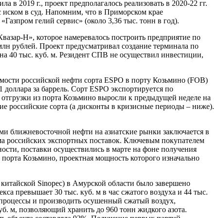
 в 2019 г., проект предполагалось реализовать в 2020-22 гг.
 иском в суд. Напомним, что в Приморском крае
зпром гелий сервис» (около 3,36 тыс. тонн в год).
азар-Н», которое намеревалось построить предприятие по
млн рублей. Проект предусматривал создание терминала по
на 40 тыс. куб. м. Резидент СПВ не осуществил инвестиции,
имости российской нефти сорта ESPO в порту Козьмино (FOB)
,1 доллара за баррель. Сорт ESPO экспортируется по
 отгрузки из порта Козьмино выросли к предыдущей неделе на
гие российские сорта (а дисконты в кризисные периоды – ниже).
ми ближневосточной нефти на азиатские рынки заключается в
ема российских экспортных поставок. Ключевым покупателем
ности, поставки осуществились в марте на фоне получения
порта Козьмино, проектная мощность которого изначально
китайской Sinopec) в Амурской области было завершено
а превышает 30 тыс. куб. м в час сжатого воздуха и 44 тыс.
ие процессы и производить осушенный сжатый воздух,
б. м, позволяющий хранить до 960 тонн жидкого азота.