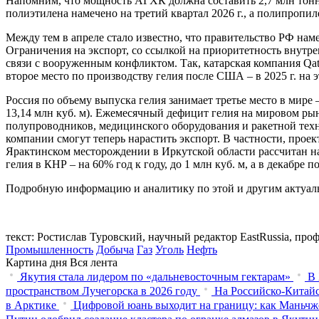
Напомним, что мощность АГХК должна составить 2,7 млн тонн 
полиэтилена намечено на третий квартал 2026 г., а полипропиле
Между тем в апреле стало известно, что правительство РФ нам
Ограничения на экспорт, со ссылкой на приоритетность внутре
связи с вооруженным конфликтом. Так, катарская компания Qa
второе место по производству гелия после США – в 2025 г. на 
Россия по объему выпуска гелия занимает третье место в мире 
13,14 млн куб. м). Ежемесячный дефицит гелия на мировом рын
полупроводников, медицинского оборудования и ракетной тех
компании смогут теперь нарастить экспорт. В частности, прое
Ярактинском месторождении в Иркутской области рассчитан на
гелия в КНР – на 60% год к году, до 1 млн куб. м, а в декабре п
Подробную информацию и аналитику по этой и другим актуа
текст: Ростислав Туровский, научный редактор EastRussia, п
Промышленность
Добыча
Газ
Уголь
Нефть
Картина дня
Вся лента
Якутия стала лидером по «дальневосточным гектарам»
В 
пространством Лучегорска в 2026 году
На Российско-Китайс
в Арктике
Цифровой юань выходит на границу: как Маньчж