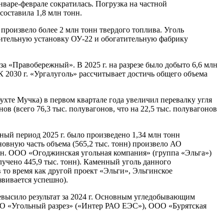
нваре-феврале сократилась. Погрузка на частной
составила 1,8 млн тонн.
роизвело более 2 млн тонн твердого топлива. Уголь
тительную установку ОУ-22 и обогатительную фабрику
за «Правобережный». В 2025 г. на разрезе было добыто 6,6 млн
 К 2030 г. «Ургалуголь» рассчитывает достичь общего объема
хте Мучка) в первом квартале года увеличил перевалку угля
ов (всего 76,3 тыс. полувагонов, что на 22,5 тыс. полувагонов
чный период 2025 г. было произведено 1,34 млн тонн
сновную часть объема (565,2 тыс. тонн) произвело АО
онн. ООО «Огоджинская угольная компания» (группа «Эльга»)
лучено 445,9 тыс. тонн). Каменный уголь данного
 то время как другой проект «Эльги», Эльгинское
вивается успешно).
превысило результат за 2024 г. Основным угледобывающим
ОО «Угольный разрез» («Интер РАО ЕЭС»), ООО «Бурятская