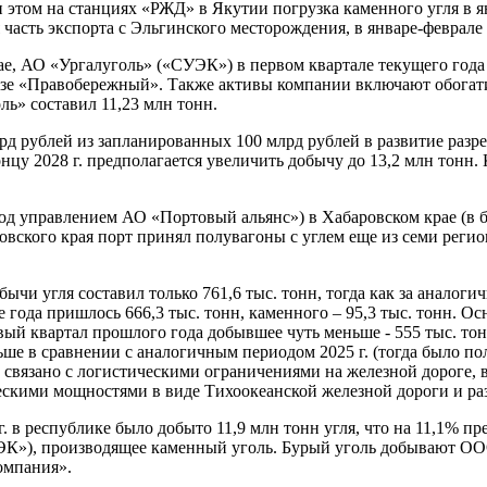
и этом на станциях «РЖД» в Якутии погрузка каменного угля в я
часть экспорта с Эльгинского месторождения, в январе-феврале 
, АО «Ургалуголь» («СУЭК») в первом квартале текущего года п
зрезе «Правобережный». Также активы компании включают обога
ль» составил 11,23 млн тонн.
рд рублей из запланированных 100 млрд рублей в развитие разре
онцу 2028 г. предполагается увеличить добычу до 13,2 млн тонн.
д управлением АО «Портовый альянс») в Хабаровском крае (в бу
овского края порт принял полувагоны с углем еще из семи регион
ычи угля составил только 761,6 тыс. тонн, тогда как за аналоги
е года пришлось 666,3 тыс. тонн, каменного – 95,3 тыс. тонн. О
рвый квартал прошлого года добывшее чуть меньше - 555 тыс. т
ьше в сравнении с аналогичным периодом 2025 г. (тогда было по
связано с логистическими ограничениями на железной дороге, в
скими мощностями в виде Тихоокеанской железной дороги и раз
г. в республике было добыто 11,9 млн тонн угля, что на 11,1% 
УЭК»), производящее каменный уголь. Бурый уголь добывают О
омпания».