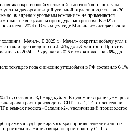
в условиях сохраняющейся сложной рыночной конъюнктуры.
х уплаты для организаций угольной отрасли продлены до 30
акже до 30 апреля к угольным компаниям не применяются
жников не возбуждена процедура банкротства. В 2025 г.
показатель 2024 г. В текущем году Минэнерго ожидает роста
холдинга «Мечел». В 2025 г. «Мечел» сократил добычу угля в
 снизило производство на 35,6%, до 2,9 млн тонн. При этом
сительно 2024 г. Выручка за 2025 г. сократилась на 26%, до
артале текущего года снижение угледобычи в РФ составило 6,1%
4 г., составив 53,1 млрд куб. м. В целом по стране суммарная
 зафиксирован рост производства СПГ – на 1,2% относительно
д СПГ в рамках проекта «Сахалин-2», увеличивший производство
Арбитражный суд Приморского края принял решение лишить
а строительства мини-завода по производству СПГ в