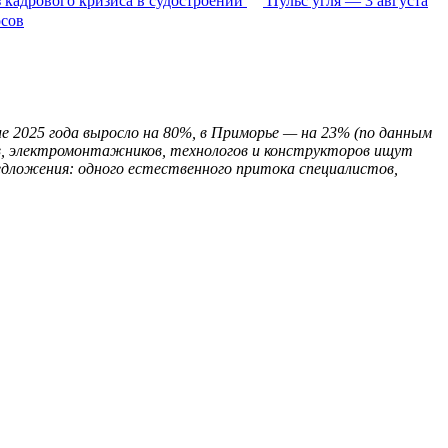
 кадрового кризиса в судостроении
Пульс угля — 3 августа
осов
ие 2025 года выросло на 80%, в Приморье — на 23% (по данным
ов, электромонтажников, технологов и конструкторов ищут
едложения: одного естественного притока специалистов,