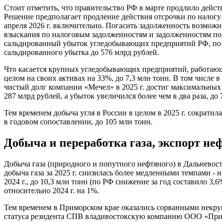
Стоит отметить, что правительство РФ в марте продлило дей
Решение предполагает продление действия отсрочки по налогу
апреля 2026 г. включительно. Погасить задолженность возможн
взыскания по налоговым задолженностям и задолженностям по 
сальдированный убыток угледобывающих предприятий РФ, по да
сальдированного убытка до 576 млрд рублей.
Что касается крупных угледобывающих предприятий, работающи
целом на своих активах на 33%, до 7,3 млн тонн. В том числе
чистый долг компании «Мечел» в 2025 г. достиг максимальных с
287 млрд рублей, а убыток увеличился более чем в два раза, до 
Тем временем добыча угля в России в целом в 2025 г. сократил
в годовом сопоставлении, до 105 млн тонн.
Добыча и переработка газа, экспорт не
Добыча газа (природного и попутного нефтяного) в Дальневост
добыча газа за 2025 г. снизилась более медленными темпами - 
2024 г., до 10,3 млн тонн (по РФ снижение за год составило 3
относительно 2024 г. на 1%.
Тем временем в Приморском крае оказались сорванными некру
статуса резидента СПВ владивостокскую компанию ООО «Примор