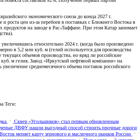
ть объекта составляла 92%. Получение первых партий
вразийского экономического союза до конца 2027 г.
 и роста цен из-за перебоев в поставках с Ближнего Востока в
 продуктов на заводе в Рас-Лаффане. При этом Катар занимает
ства).
), увеличившись относительно 2024 г. (когда было произведено
рно в 5,2 млн куб. м (гелий используется для производства
 текущих объемов производства, но вряд ли российские
 куб. м гелия. Завод «Иркутской нефтяной компании» на
ь увеличение среднемесячного объема поставок российского
ва
Теги:
дка
Сквер «Угольщиков» стал первым обновленным
ченые ДВФУ нашли выгодный способ строить прочные дороги
Восток меняет карту зернового и масличного рынков России