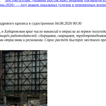
Востокгосплан: Дальний Восток ищет решения для выхода из
на-2026» — под знаком локальных успехов и нерешенных вопр
адрового кризиса в судостроении
04.08.2026 00:30
в Хабаровском крае число вакансий в отрасли за первое полугод
четырёх работодателей: сборщиков, сварщиков, трубопроводчик
гими отраслями и регионами. Спрос растёт быстрее местного пр