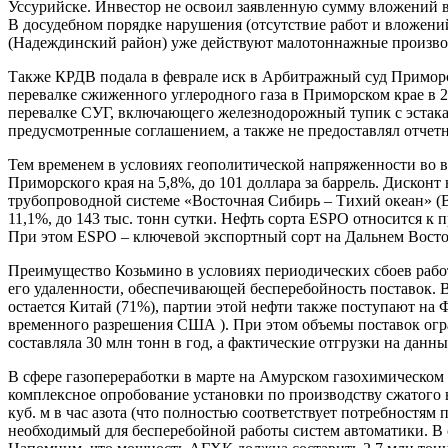
Уссурийске. Инвестор не освоил заявленную сумму вложений в 
В досудебном порядке нарушения (отсутствие работ и вложений
(Надеждинский район) уже действуют малотоннажные производ
Также КРДВ подала в феврале иск в Арбитражный суд Приморс
перевалке сжиженного углеродного газа в Приморском крае в 2
перевалке СУГ, включающего железнодорожный тупик с эстакад
предусмотренные соглашением, а также не предоставлял отчетн
Тем временем в условиях геополитической напряженности во в
Приморского края на 5,8%, до 101 доллара за баррель. Дисконт 
трубопроводной системе «Восточная Сибирь – Тихий океан» (В
11,1%, до 143 тыс. тонн сутки. Нефть сорта ESPO относится к 
При этом ESPO – ключевой экспортный сорт на Дальнем Восто
Преимущество Козьмино в условиях периодических сбоев рабо
его удаленности, обеспечивающей бесперебойность поставок. 
остается Китай (71%), партии этой нефти также поступают на
временного разрешения США ). При этом объемы поставок огр
составляла 30 млн тонн в год, а фактические отгрузки на дан
В сфере газопереработки в марте на Амурском газохимическо
комплексное опробование установки по производству сжатого в
куб. м в час азота (что полностью соответствует потребностя
необходимый для бесперебойной работы систем автоматики. В 