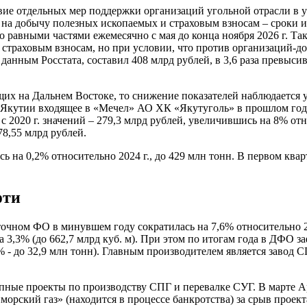
ствие отдельных мер поддержки организаций угольной отрасли 
 на добычу полезных ископаемых и страховым взносам – сроки и
о равными частями ежемесячно с мая до конца ноября 2026 г. Т
страховым взносам, но при условии, что против организаций-дол
нным Росстата, составил 408 млрд рублей, в 3,6 раза превысив 
х на Дальнем Востоке, то снижение показателей наблюдается у 
 в Якутии входящее в «Мечел» АО ХК «Якутуголь» в прошлом году
 2020 г. значений – 279,3 млрд рублей, увеличившись на 8% отно
78,55 млрд рублей.
ась на 0,2% относительно 2024 г., до 429 млн тонн. В первом кв
фти
очном ФО в минувшем году сократилась на 7,6% относительно 202
на 3,3% (до 662,7 млрд куб. м). При этом по итогам года в ДФО
,6% - до 32,9 млн тонн). Главным производителем является заво
пные проекты по производству СПГ и перевалке СУГ. В марте 
ский газ» (находится в процессе банкротства) за срыв проект