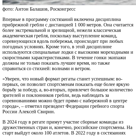
фото: Антон Балашов, Росконгресс
Впервые в программу состязаний включена дисциплина
прибрежной гребли с дистанцией 1 000 метров. Она считается
более экстремальной и зрелищной, нежели классическая
академическая гребля, поскольку выступление команд,
соревнующихся вдоль побережья, происходит при любых
погодных условиях. Кроме того, в этой дисциплине
используются специальные лодки с высокими мореходными и
скоростными характеристиками. В течение гонки экипажи
должны не только показать лучшее время, но также
справиться со стихией: волнами и ветром.
«Уверен, что новый формат регаты станет успешным: во-
первых, он позволит спортсменам показать еще более яркую
борьбу за победу, а, во-вторых, привлечет большое количество
зрителей и поклонников гребли, ведь наблюдать за
соревнованиями можно будет прямо с набережной в центре
города», – отметил президент Федерации гребного спорта
России Алексей Свирин.
В 2024 году в регате примут участие сборные команды из
дружественных стран и, конечно, российские спортсмены. На
старт выйдут около 100 атлетов. В 2022 году в состязаниях