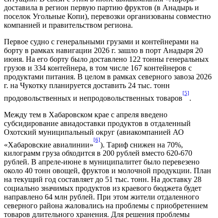
доставила в регион первую партию фруктов (в Анадырь и
поселок Угольные Копи), перевозки организованы совместно
компанией и правительством региона.
Первое судно с генеральными грузами и контейнерами на
борту в рамках навигации 2026 г. зашло в порт Анадыря 20
июня. На его борту было доставлено 122 тонны генеральных
грузов и 334 контейнера, в том числе 167 контейнеров с
продуктами питания. В целом в рамках северного завоза 2026
г. на Чукотку планируется доставить 24 тыс. тонн
[5]
продовольственных и непродовольственных товаров
.
Между тем в Хабаровском крае с апреля введено
субсидирование авиадоставки продуктов в отдаленный
Охотский муниципальный округ (авиакомпанией АО
[6]
«Хабаровские авиалинии»
). Тариф снижен на 70%,
килограмм груза обходится в 200 рублей вместо 620-670
рублей. В апреле-июне в муниципалитет было перевезено
около 40 тонн овощей, фруктов и молочной продукции. План
на текущий год составляет до 51 тыс. тонн. На доставку 28
социально значимых продуктов из краевого бюджета будет
направлено 64 млн рублей. При этом жители отдаленного
северного района жаловались на проблемы с приобретением
товаров длительного хранения. Для решения проблемы