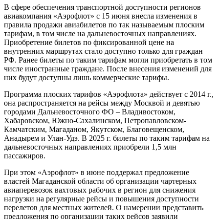
В сфере обеспечения транспортной доступности регионов
авиакомпания «Аэрофлот» с 15 июня внесла изменения в
правила продажи авиабилетов по так называемым плоским
тарифам, в том числе на дальневосточных направлениях.
Приобретение билетов по фиксированной цене на
внутренних маршрутах стало доступно только для граждан
РФ. Ранее билеты по таким тарифам могли приобретать в том
числе иностранные граждане. После внесения изменений для
них будут доступны лишь коммерческие тарифы.
Программа плоских тарифов «Аэрофлота» действует с 2014 г.,
она распространяется на рейсы между Москвой и девятью
городами Дальневосточного ФО – Владивостоком,
Хабаровском, Южно-Сахалинском, Петропавловском-
Камчатским, Магаданом, Якутском, Благовещенском,
Анадырем и Улан-Удэ. В 2025 г. билеты по таким тарифам на
дальневосточных направлениях приобрели 1,5 млн
пассажиров.
При этом «Аэрофлот» в июне поддержал предложение
властей Магаданской области об организации чартерных
авиаперевозок вахтовых рабочих в регион для снижения
нагрузки на регулярные рейсы и повышения доступности
перелетов для местных жителей. О намерении представить
предложения по организации таких рейсов заявили