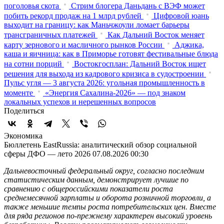
поголовья скота
Стрим блогера Даньдань с ВЭФ может
побить рекорд продаж на 1 млрд рублей
Цифровой юань
выходит на границу: как Маньчжоули ломает барьеры
трансграничных платежей
Как Дальний Восток меняет
карту зернового и масличного рынков России
Аджика,
каша и яичница: как в Приморье готовят фестивальные блюда
на сотни порций
Востокгосплан: Дальний Восток ищет
решения для выхода из кадрового кризиса в судостроении
Пульс угля — 3 августа 2026: угольная промышленность в
моменте
«Энергия Сахалина-2026» — под знаком
локальных успехов и нерешенных вопросов
Поделиться
Экономика
Бюллетень EastRussia: аналитический обзор социальной
сферы ДФО — лето 2026
07.08.2026 00:30
Дальневосточный федеральный округ, согласно последним
статистическим данным, демонстрирует лучшие по
сравнению с общероссийскими показатели роста
среднемесячной зарплаты и оборота розничной торговли, а
также меньшие темпы роста потребительских цен. Вместе
для ряда регионов по-прежнему характерен высокий уровень