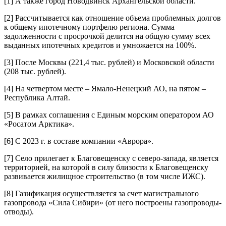
[1]
А также город Новодвинск Архангельской области.
[2]
Рассчитывается как отношение объема проблемных долгов
к общему ипотечному портфелю региона. Сумма
задолженности с просрочкой делится на общую сумму всех
выданных ипотечных кредитов и умножается на 100%.
[3]
После Москвы (221,4 тыс. рублей) и Московской области
(208 тыс. рублей).
[4]
На четвертом месте – Ямало-Ненецкий АО, на пятом –
Республика Алтай.
[5]
В рамках соглашения с Единым морским оператором АО
«Росатом Арктика».
[6]
С 2023 г. в составе компании «Аврора».
[7]
Село прилегает к Благовещенску с северо-запада, является
территорией, на которой в силу близости к Благовещенску
развивается жилищное строительство (в том числе ИЖС).
[8]
Газификация осуществляется за счет магистрального
газопровода «Сила Сибири» (от него построены газопроводы-
отводы).