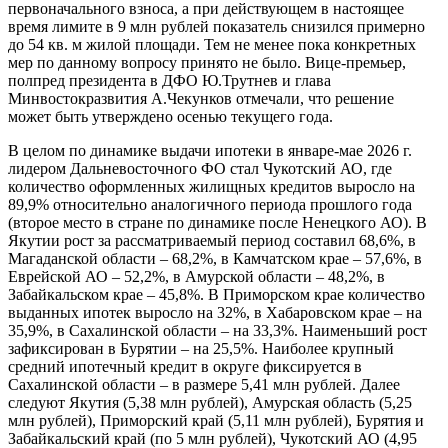
первоначального взноса, а при действующем в настоящее
время лимите в 9 млн рублей показатель снизился примерно
до 54 кв. м жилой площади. Тем не менее пока конкретных
мер по данному вопросу принято не было. Вице-премьер,
полпред президента в ДФО Ю.Трутнев и глава
Минвостокразвития А.Чекунков отмечали, что решение
может быть утверждено осенью текущего года.
В целом по динамике выдачи ипотеки в январе-мае 2026 г.
лидером Дальневосточного ФО стал Чукотский АО, где
количество оформленных жилищных кредитов выросло на
89,9% относительно аналогичного периода прошлого года
(второе место в стране по динамике после Ненецкого АО). В
Якутии рост за рассматриваемый период составил 68,6%, в
Магаданской области – 68,2%, в Камчатском крае – 57,6%, в
Еврейской АО – 52,2%, в Амурской области – 48,2%, в
Забайкальском крае – 45,8%. В Приморском крае количество
выданных ипотек выросло на 32%, в Хабаровском крае – на
35,9%, в Сахалинской области – на 33,3%. Наименьший рост
зафиксирован в Бурятии – на 25,5%. Наиболее крупный
средний ипотечный кредит в округе фиксируется в
Сахалинской области – в размере 5,41 млн рублей. Далее
следуют Якутия (5,38 млн рублей), Амурская область (5,25
млн рублей), Приморский край (5,11 млн рублей), Бурятия и
Забайкальский край (по 5 млн рублей), Чукотский АО (4,95