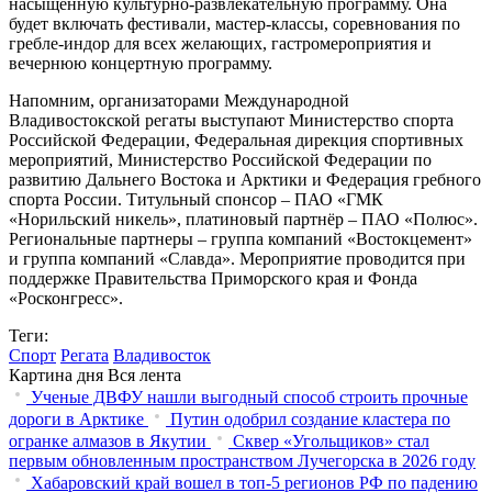
насыщенную культурно-развлекательную программу. Она
будет включать фестивали, мастер-классы, соревнования по
гребле-индор для всех желающих, гастромероприятия и
вечернюю концертную программу.
Напомним, организаторами Международной
Владивостокской регаты выступают Министерство спорта
Российской Федерации, Федеральная дирекция спортивных
мероприятий, Министерство Российской Федерации по
развитию Дальнего Востока и Арктики и Федерация гребного
спорта России. Титульный спонсор – ПАО «ГМК
«Норильский никель», платиновый партнёр – ПАО «Полюс».
Региональные партнеры – группа компаний «Востокцемент»
и группа компаний «Славда». Мероприятие проводится при
поддержке Правительства Приморского края и Фонда
«Росконгресс».
Теги:
Спорт
Регата
Владивосток
Картина дня
Вся лента
Ученые ДВФУ нашли выгодный способ строить прочные
дороги в Арктике
Путин одобрил создание кластера по
огранке алмазов в Якутии
Сквер «Угольщиков» стал
первым обновленным пространством Лучегорска в 2026 году
Хабаровский край вошел в топ-5 регионов РФ по падению