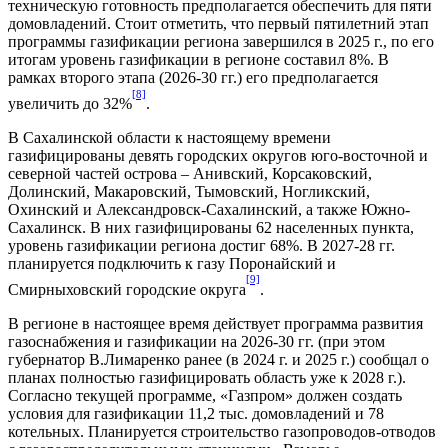
техническую готовность предполагается обеспечить для пяти
домовладений. Стоит отметить, что первый пятилетний этап
программы газификации региона завершился в 2025 г., по его
итогам уровень газификации в регионе составил 8%. В
рамках второго этапа (2026-30 гг.) его предполагается
[8]
увеличить до 32%
.
В Сахалинской области к настоящему времени
газифицированы девять городских округов юго-восточной и
северной частей острова – Анивский, Корсаковский,
Долинский, Макаровский, Тымовский, Ногликский,
Охинский и Александровск-Сахалинский, а также Южно-
Сахалинск. В них газифицированы 62 населенных пункта,
уровень газификации региона достиг 68%. В 2027-28 гг.
планируется подключить к газу Поронайский и
[9]
Смирныховский городские округа
.
В регионе в настоящее время действует программа развития
газоснабжения и газификации на 2026-30 гг. (при этом
губернатор В.Лимаренко ранее (в 2024 г. и 2025 г.) сообщал о
планах полностью газифицировать область уже к 2028 г.).
Согласно текущей программе, «Газпром» должен создать
условия для газификации 11,2 тыс. домовладений и 78
котельных. Планируется строительство газопроводов-отводов