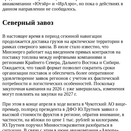
авиакомпании «Ютэйр» и «ИрАэро», но пока о действиях в
данном направлении не сообщалось.
Северный завоз
В настоящее время в период сезонной навигации
продолжается доставка грузов на арктические территории в
рамках северного завоза. В июле стало известно, что
Минэнерго работает над введением прямых контрактов на
поставку топлива между нефтяными компаниями и
регионами Крайнего Севера, Дальнего Востока и Сибири.
Ожидается, что такой формат позволит сократить сроки
организации поставок и обеспечить более оперативное
удовлетворение заявок регионов с учетом их фактической
потребности и логистических особенностей. Поскольку
закупочная кампания на 2026 г. уже завершилась, изменения
могут повлиять на закупки на 2027 г.
При этом в конце апреля в ходе визита в Чукотский АО вице-
премьер, полпред президента в ДФО Ю.Трутнев заявил о
высокой стоимости фруктов в регионе, обратив внимание, в
частности, на яблоки по цене 1 тыс. рублей за килограмм.
Ю.Трутнев поручил Минвостокразвития разобраться в
ситуации. В связи с этим в июне авиакомпания «Аврора»