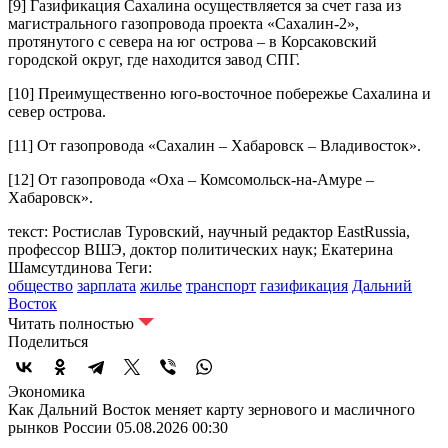
[9]
Газификация Сахалина осуществляется за счет газа из
магистрального газопровода проекта «Сахалин-2»,
протянутого с севера на юг острова – в Корсаковский
городской округ, где находится завод СПГ.
[10]
Преимущественно юго-восточное побережье Сахалина и
север острова.
[11]
От газопровода «Сахалин – Хабаровск – Владивосток».
[12]
От газопровода «Оха – Комсомольск-на-Амуре –
Хабаровск».
текст: Ростислав Туровский, научный редактор EastRussia,
профессор ВШЭ, доктор политических наук; Екатерина
Шамсутдинова
Теги:
общество
зарплата
жилье
транспорт
газификация
Дальний
Восток
Читать полностью
Поделиться
Экономика
Как Дальний Восток меняет карту зернового и масличного
рынков России
05.08.2026 00:30