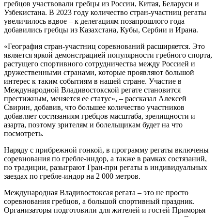
гребцов участвовали гребцы из России, Китая, Беларуси и
Узбекистана. В 2023 году количество стран-участниц регаты
увеличилось вдвое – к делегациям позапрошлого года
добавились гребцы из Казахстана, Кубы, Сербии и Ирана.
«География стран-участниц соревнований расширяется. Это
является яркой демонстрацией популярности гребного спорта,
растущего спортивного сотрудничества между Россией и
дружественными странами, которые проявляют большой
интерес к таким событиям в нашей стране. Участие в
Международной Владивостокской регате становится
престижным, меняется ее статус», – рассказал Алексей
Свирин, добавив, что большее количество участников
добавляет состязаниям гребцов масштаба, зрелищности и
азарта, поэтому зрителям и болельщикам будет на что
посмотреть.
Наряду с прибрежной гонкой, в программу регаты включены
соревнования по гребле-индор, а также в рамках состязаний,
по традиции, разыграют Гран-при регаты в индивидуальных
заездах по гребле-индор на 2 000 метров.
Международная Владивостоксая регата – это не просто
соревнования гребцов, а большой спортивный праздник.
Организаторы подготовили для жителей и гостей Приморья