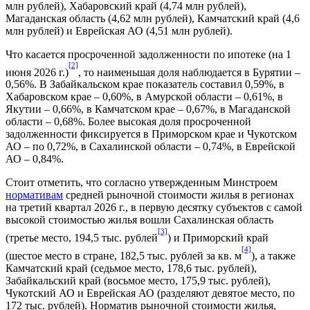
млн рублей), Хабаровский край (4,74 млн рублей),
Магаданская область (4,62 млн рублей), Камчатский край (4,6
млн рублей) и Еврейская АО (4,51 млн рублей).
Что касается просроченной задолженности по ипотеке (на 1
[2]
июня 2026 г.)
, то наименьшая доля наблюдается в Бурятии –
0,56%. В Забайкальском крае показатель составил 0,59%, в
Хабаровском крае – 0,60%, в Амурской области – 0,61%, в
Якутии – 0,66%, в Камчатском крае – 0,67%, в Магаданской
области – 0,68%. Более высокая доля просроченной
задолженности фиксируется в Приморском крае и Чукотском
АО – по 0,72%, в Сахалинской области – 0,74%, в Еврейской
АО – 0,84%.
Стоит отметить, что согласно утвержденным Минстроем
нормативам
средней рыночной стоимости жилья в регионах
на третий квартал 2026 г., в первую десятку субъектов с самой
высокой стоимостью жилья вошли Сахалинская область
[3]
(третье место, 194,5 тыс. рублей
) и Приморский край
[4]
(шестое место в стране, 182,5 тыс. рублей за кв. м
), а также
Камчатский край (седьмое место, 178,6 тыс. рублей),
Забайкальский край (восьмое место, 175,9 тыс. рублей),
Чукотский АО и Еврейская АО (разделяют девятое место, по
172 тыс. рублей). Норматив рыночной стоимости жилья,