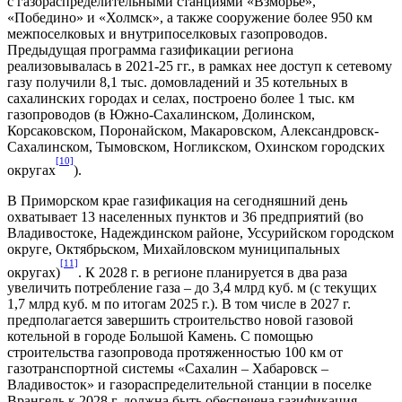
с газораспределительными станциями «Взморье»,
«Победино» и «Холмск», а также сооружение более 950 км
межпоселковых и внутрипоселковых газопроводов.
Предыдущая программа газификации региона
реализовывалась в 2021-25 гг., в рамках нее доступ к сетевому
газу получили 8,1 тыс. домовладений и 35 котельных в
сахалинских городах и селах, построено более 1 тыс. км
газопроводов (в Южно-Сахалинском, Долинском,
Корсаковском, Поронайском, Макаровском, Александровск-
Сахалинском, Тымовском, Ногликском, Охинском городских
[10]
округах
).
В Приморском крае газификация на сегодняшний день
охватывает 13 населенных пунктов и 36 предприятий (во
Владивостоке, Надеждинском районе, Уссурийском городском
округе, Октябрьском, Михайловском муниципальных
[11]
округах)
. К 2028 г. в регионе планируется в два раза
увеличить потребление газа – до 3,4 млрд куб. м (с текущих
1,7 млрд куб. м по итогам 2025 г.). В том числе в 2027 г.
предполагается завершить строительство новой газовой
котельной в городе Большой Камень. С помощью
строительства газопровода протяженностью 100 км от
газотранспортной системы «Сахалин – Хабаровск –
Владивосток» и газораспределительной станции в поселке
Врангель к 2028 г. должна быть обеспечена газификация