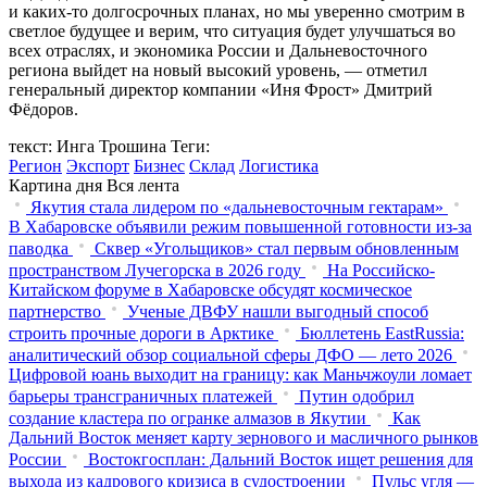
и каких-то долгосрочных планах, но мы уверенно смотрим в
светлое будущее и верим, что ситуация будет улучшаться во
всех отраслях, и экономика России и Дальневосточного
региона выйдет на новый высокий уровень, — отметил
генеральный директор компании «Иня Фрост» Дмитрий
Фёдоров.
текст: Инга Трошина
Теги:
Регион
Экспорт
Бизнес
Склад
Логистика
Картина дня
Вся лента
Якутия стала лидером по «дальневосточным гектарам»
В Хабаровске объявили режим повышенной готовности из‑за
паводка
Сквер «Угольщиков» стал первым обновленным
пространством Лучегорска в 2026 году
На Российско-
Китайском форуме в Хабаровске обсудят космическое
партнерство
Ученые ДВФУ нашли выгодный способ
строить прочные дороги в Арктике
Бюллетень EastRussia:
аналитический обзор социальной сферы ДФО — лето 2026
Цифровой юань выходит на границу: как Маньчжоули ломает
барьеры трансграничных платежей
Путин одобрил
создание кластера по огранке алмазов в Якутии
Как
Дальний Восток меняет карту зернового и масличного рынков
России
Востокгосплан: Дальний Восток ищет решения для
выхода из кадрового кризиса в судостроении
Пульс угля —