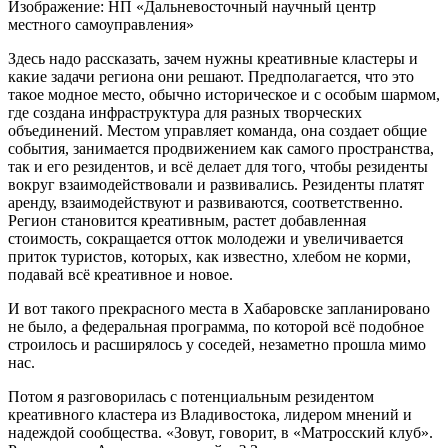
Изображение: НП «Дальневосточный научный центр
местного самоуправления»
Здесь надо рассказать, зачем нужны креативные кластеры и
какие задачи региона они решают. Предполагается, что это
такое модное место, обычно историческое и с особым шармом,
где создана инфраструктура для разных творческих
объединений. Местом управляет команда, она создает общие
события, занимается продвижением как самого пространства,
так и его резидентов, и всё делает для того, чтобы резиденты
вокруг взаимодействовали и развивались. Резиденты платят
аренду, взаимодействуют и развиваются, соответственно.
Регион становится креативным, растет добавленная
стоимость, сокращается отток молодежи и увеличивается
приток туристов, которых, как известно, хлебом не корми,
подавай всё креативное и новое.
И вот такого прекрасного места в Хабаровске запланировано
не было, а федеральная программа, по которой всё подобное
строилось и расширялось у соседей, незаметно прошла мимо
нас.
Потом я разговорилась с потенциальным резидентом
креативного кластера из Владивостока, лидером мнений и
надеждой сообщества. «Зовут, говорит, в «Матросский клуб».