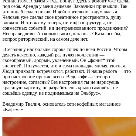
Резидентом. А зачем я туда пойду? Здесь я ремонт уже сделал
под себя. Аренда у меня дешевле. Заказчики привыкли. Так
что понаблюдаю пока». И действительно, задумалась я.
Человек уже сделал свое креативное пространство, душу
вложил. И что ж ему теперь, ни инфраструктуры, ни
совместных событий, ни централизованного продвижения?
Несправедливо. А сколько таких, как он…? Казалось бы,
вопрос риторический, на самом деле нет.
«Сегодня у нас больше сорока точек по всей России. Чтобы
делать качество, каждый раз нужен коллектив —
своеобразный, добрый, увлечённый. Он „фонит“ этой
энергией. Получается, что и сама площадка милая, уютная.
Люди приходят, встречаются, работают. И наша работа — это
про настроение прежде всего. Ведь кофе — это про
настроение, согласны? Без настроения ты не нарисуешь
красивую картину, не разработаешь крыло самолёта, не
сошьёшь одежду, не поднимешься на Эльбрус».
Владимир Ткалич, основатель сети кофейных магазинов
«Кафема»