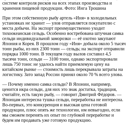
системе контроля рисков на всех этапах производства и
хранения пищевой продукции. Фото: Инга Трошина
При этом собственную рыбу артель «Иня» в холодильных
установках не хранит — улов отправляется покупателю с
места добычи. На экспорт преимущественно уходит
тихоокеанская сельдь. Особенно востребована штучная самка
сельди индивидуальной заморозки — её охотно закупают
Япония и Корея. В прошлом году «Иня» добыла около 5 тысяч
тонн рыбы, из них 2300 тонн — сельдь; на экспорт отправили
порядка 1000 тонн. В текущем году вылов составил 4,5
тысячи тонн, сельди — 3100 тонн, однако экспортировали
лишь 750 тонн: не удалось найти приемлемую цену на
китайском рынке — стоимость лишь перекрывала затраты на
логистику. Зато запад России принял около 70 % всего улова.
— Почему именно самка сельди? В Японии, например,
ценится икра сельди, для них это знак достатка, традиция,
считайте, есть такую рыбу, — говорит Дмитрий Фёдоров. —
Японцам интересна тушка сельди, переработка не интересна.
Во-первых, это конкуренция и высокая цена готовой
продукции, плюс опять же технологии, им невыгодно, если
мы сможем перенять их опыт по глубокой переработке и
будем им продавать уже готовую продукцию.