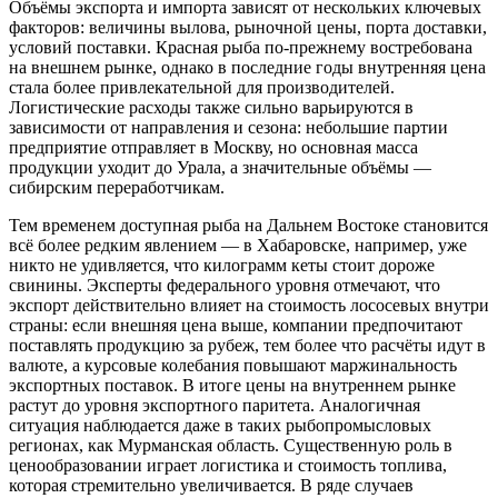
Объёмы экспорта и импорта зависят от нескольких ключевых
факторов: величины вылова, рыночной цены, порта доставки,
условий поставки. Красная рыба по-прежнему востребована
на внешнем рынке, однако в последние годы внутренняя цена
стала более привлекательной для производителей.
Логистические расходы также сильно варьируются в
зависимости от направления и сезона: небольшие партии
предприятие отправляет в Москву, но основная масса
продукции уходит до Урала, а значительные объёмы —
сибирским переработчикам.
Тем временем доступная рыба на Дальнем Востоке становится
всё более редким явлением — в Хабаровске, например, уже
никто не удивляется, что килограмм кеты стоит дороже
свинины. Эксперты федерального уровня отмечают, что
экспорт действительно влияет на стоимость лососевых внутри
страны: если внешняя цена выше, компании предпочитают
поставлять продукцию за рубеж, тем более что расчёты идут в
валюте, а курсовые колебания повышают маржинальность
экспортных поставок. В итоге цены на внутреннем рынке
растут до уровня экспортного паритета. Аналогичная
ситуация наблюдается даже в таких рыбопромысловых
регионах, как Мурманская область. Существенную роль в
ценообразовании играет логистика и стоимость топлива,
которая стремительно увеличивается. В ряде случаев