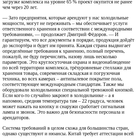
загрузке комплекса на уровне 65 % проект окупится не ранее
чем через 20 лет.
— Зато предприятия, которые арендуют у нас холодильные
мощности, могут не переживать – мы обеспечивает услуги
ответственного хранения в соответствии с международными
требованиями, — продолжает Дмитрий Фёдоров. — И
гарантируем, что все документы в порядке, продукция дойдёт
до экспортёра и будет им принята. Каждая страна выдвигает
определённые требования к хранению, полный перечень,
пожалуй, не буду перечислять, назову лишь несколько
параметров. Это круглосуточная охрана и видеонаблюдение
по всей территории комплекса, трёхуровневые стеллажи для
хранения товара, современная складская и погрузочная
техника, во всех камерах – антипылевое покрытие пола,
соответствующее международным стандартам. Также мы
оборудовали холодильники специальной тревожной кнопкой.
Если кого-то случайно закроют в холодильнике – а я
напомню, средняя температура там – 22 градуса, человек
может нажать на кнопку и снаружи сработает сигнальная
лампа и звонок. Это важно для безопасности персонала и
арендаторов.
Система требований в целом схожа для большинства стран,
однако существуют и нюансы. Китай требует аттестации всей