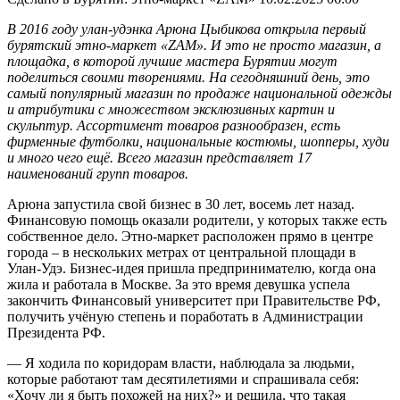
В 2016 году улан-удэнка Арюна Цыбикова открыла первый
бурятский этно-маркет «ZAM». И это не просто магазин, а
площадка, в которой лучшие мастера Бурятии могут
поделиться своими творениями. На сегодняшний день, это
самый популярный магазин по продаже национальной одежды
и атрибутики с множеством эксклюзивных картин и
скульптур. Ассортимент товаров разнообразен, есть
фирменные футболки, национальные костюмы, шопперы, худи
и много чего ещё. Всего магазин представляет 17
наименований групп товаров.
Арюна запустила свой бизнес в 30 лет, восемь лет назад.
Финансовую помощь оказали родители, у которых также есть
собственное дело. Этно-маркет расположен прямо в центре
города – в нескольких метрах от центральной площади в
Улан-Удэ. Бизнес-идея пришла предпринимателю, когда она
жила и работала в Москве. За это время девушка успела
закончить Финансовый университет при Правительстве РФ,
получить учёную степень и поработать в Администрации
Президента РФ.
— Я ходила по коридорам власти, наблюдала за людьми,
которые работают там десятилетиями и спрашивала себя:
«Хочу ли я быть похожей на них?» и решила, что такая