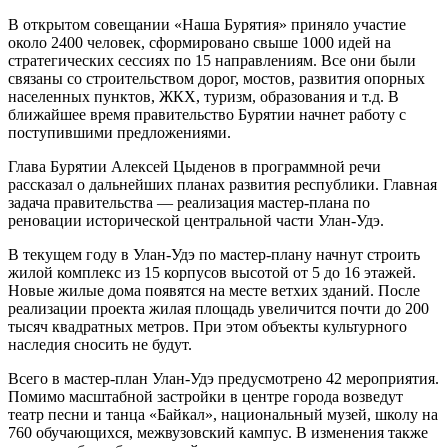
В открытом совещании «Наша Бурятия» приняло участие
около 2400 человек, сформировано свыше 1000 идей на
стратегических сессиях по 15 направлениям. Все они были
связаны со строительством дорог, мостов, развития опорных
населенных пунктов, ЖКХ, туризм, образования и т.д. В
ближайшее время правительство Бурятии начнет работу с
поступившими предложениями.
Глава Бурятии Алексей Цыденов в программной речи
рассказал о дальнейших планах развития республики. Главная
задача правительства — реализация мастер-плана по
реновации исторической центральной части Улан-Удэ.
В текущем году в Улан-Удэ по мастер-плану начнут строить
жилой комплекс из 15 корпусов высотой от 5 до 16 этажей.
Новые жилые дома появятся на месте ветхих зданий. После
реализации проекта жилая площадь увеличится почти до 200
тысяч квадратных метров. При этом объекты культурного
наследия сносить не будут.
Всего в мастер-план Улан-Удэ предусмотрено 42 мероприятия.
Помимо масштабной застройки в центре города возведут
театр песни и танца «Байкал», национальный музей, школу на
760 обучающихся, межвузовский кампус. В изменения также