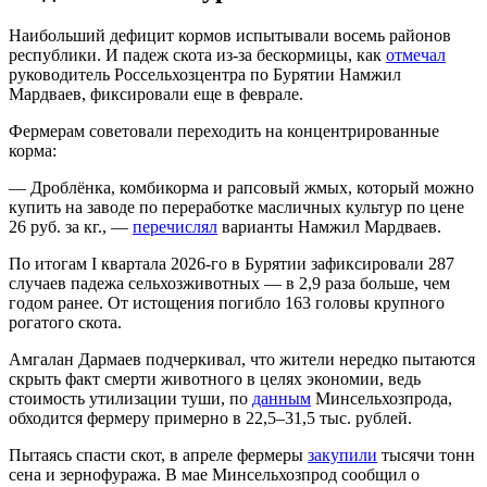
Наибольший дефицит кормов испытывали восемь районов
республики. И падеж скота из-за бескормицы, как
отмечал
руководитель Россельхозцентра по Бурятии Намжил
Мардваев, фиксировали еще в феврале.
Фермерам советовали переходить на концентрированные
корма:
— Дроблёнка, комбикорма и рапсовый жмых, который можно
купить на заводе по переработке масличных культур по цене
26 руб. за кг., —
перечислял
варианты Намжил Мардваев.
По итогам I квартала 2026-го в Бурятии зафиксировали 287
случаев падежа сельхозживотных — в 2,9 раза больше, чем
годом ранее. От истощения погибло 163 головы крупного
рогатого скота.
Амгалан Дармаев подчеркивал, что жители нередко пытаются
скрыть факт смерти животного в целях экономии, ведь
стоимость утилизации туши, по
данным
Минсельхозпрода,
обходится фермеру примерно в 22,5–31,5 тыс. рублей.
Пытаясь спасти скот, в апреле фермеры
закупили
тысячи тонн
сена и зернофуража. В мае Минсельхозпрод сообщил о