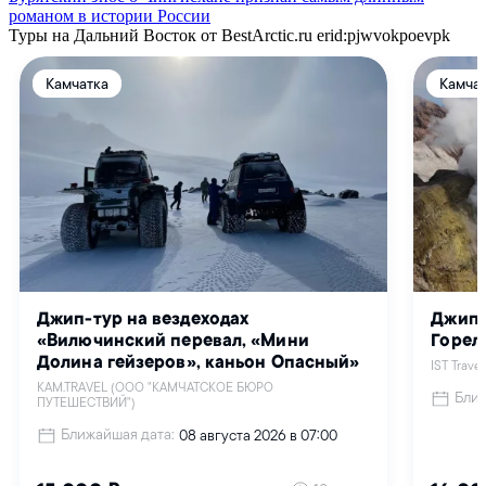
романом в истории России
Туры на Дальний Восток от BestArctic.ru
erid:pjwvokpoevpk