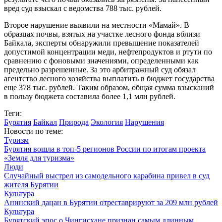
вред суд взыскал с ведомства 788 тыс. рублей.
Второе нарушение выявили на местности «Мамай». В
образцах почвы, взятых на участке лесного фонда вблизи
Байкала, эксперты обнаружили превышение показателей
допустимой концентрации меди, нефтепродуктов и ртути по
сравнению с фоновыми значениями, определенными как
предельно разрешенные. За это арбитражный суд обязал
агентство лесного хозяйства выплатить в бюджет государства
еще 378 тыс. рублей. Таким образом, общая сумма взысканий
в пользу бюджета составила более 1,1 млн рублей.
Теги:
Бурятия
Байкал
Природа
Экология
Нарушения
Новости по теме:
Туризм
Бурятия вошла в топ-5 регионов России по итогам проекта
«Земля для туризма»
Люди
Случайный выстрел из самодельного карабина привел в суд
жителя Бурятии
Культура
Анинский дацан в Бурятии отреставрируют за 209 млн рублей
Культура
Бурятский эпос о Чингисхане признан самым длинным