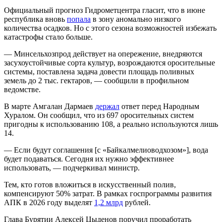
Официальный прогноз Гидрометцентра гласит, что в июне
республика вновь
попала
в зону аномально низкого
количества осадков. Но с этого сезона возможностей избежать
катастрофы стало больше.
— Минсельхозпрод действует на опережение, внедряются
засухоустойчивые сорта культур, возрождаются оросительные
системы, поставлена задача довести площадь поливных
земель до 2 тыс. гектаров, — сообщили в профильном
ведомстве.
В марте Амгалан Дармаев
держал
ответ перед Народным
Хуралом. Он сообщил, что из 697 оросительных систем
пригодны к использованию 108, а реально используются лишь
14.
— Если будут соглашения [с «Байкалмелиоводхозом»], вода
будет подаваться. Сегодня их нужно эффективнее
использовать, — подчеркивал министр.
Тем, кто готов вложиться в искусственный полив,
компенсируют 50% затрат. В рамках госпрограммы развития
АПК в 2026 году выделят
1,2 млрд
рублей.
Глава Бурятии Алексей Цыденов поручил проработать