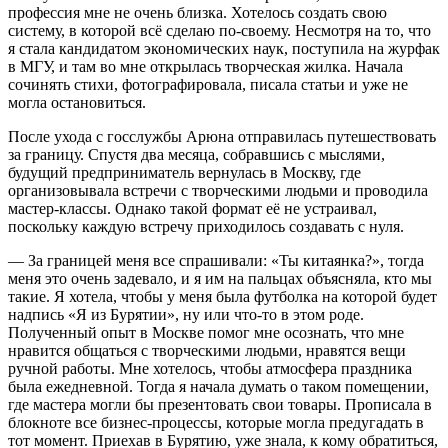
профессия мне не очень близка. Хотелось создать свою
систему, в которой всё сделаю по-своему. Несмотря на то, что
я стала кандидатом экономических наук, поступила на журфак
в МГУ, и там во мне открылась творческая жилка. Начала
сочинять стихи, фотографировала, писала статьи и уже не
могла остановиться.
После ухода с госслужбы Арюна отправилась путешествовать
за границу. Спустя два месяца, собравшись с мыслями,
будущий предприниматель вернулась в Москву, где
организовывала встречи с творческими людьми и проводила
мастер-классы. Однако такой формат её не устраивал,
поскольку каждую встречу приходилось создавать с нуля.
— За границей меня все спрашивали: «Ты китаянка?», тогда
меня это очень задевало, и я им на пальцах объясняла, кто мы
такие. Я хотела, чтобы у меня была футболка на которой будет
надпись «Я из Бурятии», ну или что-то в этом роде.
Полученный опыт в Москве помог мне осознать, что мне
нравится общаться с творческими людьми, нравятся вещи
ручной работы. Мне хотелось, чтобы атмосфера праздника
была ежедневной. Тогда я начала думать о таком помещении,
где мастера могли бы презентовать свои товары. Прописала в
блокноте все бизнес-процессы, которые могла предугадать в
тот момент. Приехав в Бурятию, уже знала, к кому обратиться,