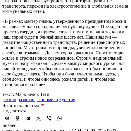
включат общее благоустройство территории, развитие
транспорта, переход на электроотопление и глобальная замена
коммунальных сетей.
«В рамках мастер-плана, утвержденного президентом России,
мы сделаем наш город, нашу республику лучше. Президент не
просто утвердил, а приехал сюда к нам и утвердил то, каким
наш город будет в ближайшие шесть лет. Наши задачи —
развитие общественного транспорта, решение транспортных
вопросов. Мы строим путепроводы, увеличили количество
автобусов, трамваев. Делаем город красивым. Сносим старое
жилье и строим новое современное. Строим национальный
музей и театр «Байкал». Делаем кампус мирового уровня для
нашей молодежи, чтобы они жили здесь, чтобы они видели
свое будущее здесь. Чтобы они были счастливыми здесь, у
себя дома, и чтобы они здесь рожали детей, и чтобы нас
становилось больше».
текст: Марк Белов
Теги:
регион
развитие
экономика
Бурятия
Читать полностью
Поделиться
Бизнес
Сделано в Бурятии: этно-маркет «ZAM»
10.02.2025 06:00