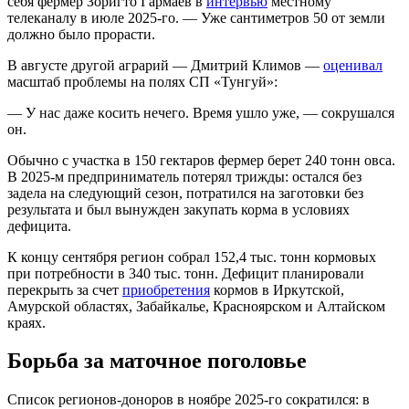
себя фермер Зоригто Гармаев в
интервью
местному
телеканалу в июле 2025-го. — Уже сантиметров 50 от земли
должно было прорасти.
В августе другой аграрий — Дмитрий Климов —
оценивал
масштаб проблемы на полях СП «Тунгуй»:
— У нac дaжe кocить нeчeгo. Bpeмя yшлo yжe, — сокрушался
он.
Обычно с участка в 150 гектаров фермер берет 240 тонн овса.
В 2025-м предприниматель потерял трижды: остался без
задела на следующий сезон, потратился на заготовки без
результата и был вынужден закупать корма в условиях
дефицита.
К концу сентября регион собрал 152,4 тыс. тонн кормовых
при потребности в 340 тыс. тонн. Дефицит планировали
перекрыть за счет
приобретения
кормов в Иркутской,
Амурской областях, Забайкалье, Красноярском и Алтайском
краях.
Борьба за маточное поголовье
Список регионов-доноров в ноябре 2025-го сократился: в