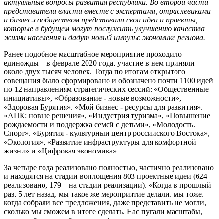
актуальные вопросы развития республики. Во второй части
представители власти вместе с экспертами, отраслевиками
и бизнес-сообществом представили свои идеи и проекты,
которые в будущем могут послужить улучшению качества
жизни населения и дадут новый импульс экономике региона.
Ранее подобное масштабное мероприятие проходило
единожды – в феврале 2020 года, участие в нем приняли
около двух тысяч человек. Тогда по итогам открытого
совещания было сформировано и обозначено почти 1100 идей
по 12 направлениям стратегических сессий: «Общественные
инициативы», «Образование - новые возможности»,
«Здоровая Бурятия», «Мой бизнес - ресурсы для развития»,
«АПК: новые решения», «Индустрия туризма», «Повышение
рождаемости и поддержка семей с детьми», «Молодость.
Спорт». «Бурятия - культурный центр российского Востока»,
«Экология», «Развитие инфраструктуры для комфортной
жизни» и «Цифровая экономика».
За четыре года реализовано полностью, частично реализовано
и находятся на стадии воплощения 803 проектные идеи (624 –
реализовано, 179 – на стадии реализации). «Когда в прошлый
раз, 5 лет назад, мы такое же мероприятие делали, мы тоже,
когда собрали все предложения, даже представить не могли,
сколько мы сможем в итоге сделать. Нас пугали масштабы,