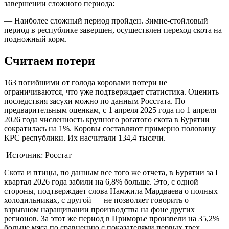
завершении сложного периода:
— Наиболее сложный период пройден. Зимне-стойловый
период в республике завершен, осуществлен переход скота на
подножный корм.
Считаем потери
163 погибшими от голода коровами потери не
ограничиваются, что уже подтверждает статистика. Оценить
последствия засухи можно по данным Росстата. По
предварительным оценкам, с 1 апреля 2025 года по 1 апреля
2026 года численность крупного рогатого скота в Бурятии
сократилась на 1%. Коровы составляют примерно половину
КРС республики. Их насчитали 134,4 тысячи.
Источник: Росстат
Скота и птицы, по данным все того же отчета, в Бурятии за I
квартал 2026 года забили на 6,8% больше. Это, с одной
стороны, подтверждает слова Намжила Мардваева о полных
холодильниках, с другой — не позволяет говорить о
взрывном наращивании производства на фоне других
регионов. За этот же период в Приморье произвели на 35,2%
больше мяса по сравнению с показателями первых трех