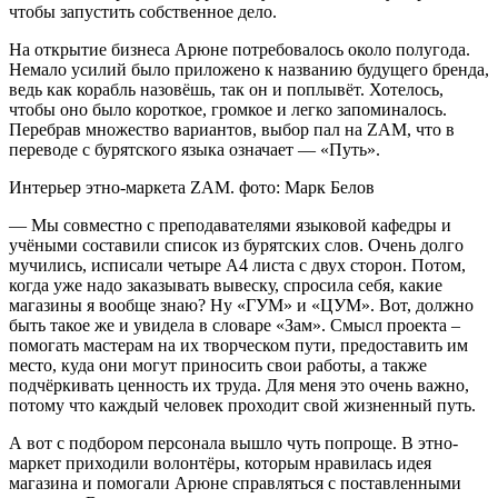
чтобы запустить собственное дело.
На открытие бизнеса Арюне потребовалось около полугода.
Немало усилий было приложено к названию будущего бренда,
ведь как корабль назовёшь, так он и поплывёт. Хотелось,
чтобы оно было короткое, громкое и легко запоминалось.
Перебрав множество вариантов, выбор пал на ZAM, что в
переводе с бурятского языка означает — «Путь».
Интерьер этно-маркета ZAM. фото: Марк Белов
— Мы совместно с преподавателями языковой кафедры и
учёными составили список из бурятских слов. Очень долго
мучились, исписали четыре А4 листа с двух сторон. Потом,
когда уже надо заказывать вывеску, спросила себя, какие
магазины я вообще знаю? Ну «ГУМ» и «ЦУМ». Вот, должно
быть такое же и увидела в словаре «Зам». Смысл проекта –
помогать мастерам на их творческом пути, предоставить им
место, куда они могут приносить свои работы, а также
подчёркивать ценность их труда. Для меня это очень важно,
потому что каждый человек проходит свой жизненный путь.
А вот с подбором персонала вышло чуть попроще. В этно-
маркет приходили волонтёры, которым нравилась идея
магазина и помогали Арюне справляться с поставленными