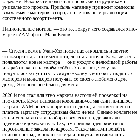
задачами. Вскоре эти люди стали первыми сотрудниками
уникального проекта. Прибыль магазину приносит комиссия,
взымаемая с мастеров, за проданные товары и реализация
собственного ассортимента.
Национальные мотивы — это то, вокруг чего создавался этно-
маркет ZAM. фото: Марк Белов
— Спустя время в Улан-Удэ после нас открылись и другие
этно-маркеты, а это именно то, чего мы хотели. Каждый день
появляются новые мастера — они уходят с нелюбимой работы
и зарабатывают на своём хобби. Это значит, что у нас
получилось запустить ту самую «волну», которая с подвигла
мастеров и модельеров получать со своего любимого дела
доход. Это большое благо для меня.
2020-й год стал для этно-маркета настоящей проверкой на
прочность. Из-за пандемии коронавируса магазин пришлось
закрыть. ZAM перестал приносить доход, а соответственно
платить зарплату сотрудникам было нечем. Однако коллеги не
стали увольняться, а наоборот всячески поддерживали
идейного вдохновителя. Так, им пришла идея развозить
персональные заказы по адресам. Также магазин вошёл в
список пострадавших от ковида и получил возможность