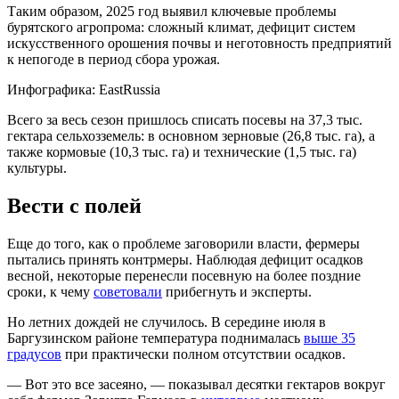
Таким образом, 2025 год выявил ключевые проблемы
бурятского агропрома: сложный климат, дефицит систем
искусственного орошения почвы и неготовность предприятий
к непогоде в период сбора урожая.
Инфографика: EastRussia
Всего за весь сезон пришлось списать посевы на 37,3 тыс.
гектара сельхозземель: в основном зерновые (26,8 тыс. га), а
также кормовые (10,3 тыс. га) и технические (1,5 тыс. га)
культуры.
Вести с полей
Еще до того, как о проблеме заговорили власти, фермеры
пытались принять контрмеры. Наблюдая дефицит осадков
весной, некоторые перенесли посевную на более поздние
сроки, к чему
советовали
прибегнуть и эксперты.
Но летних дождей не случилось. В середине июля в
Баргузинском районе температура поднималась
выше 35
градусов
при практически полном отсутствии осадков.
— Вот это все засеяно, — показывал десятки гектаров вокруг