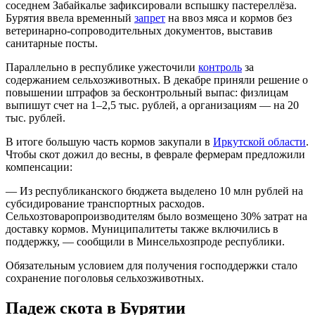
соседнем Забайкалье зафиксировали вспышку пастереллёза.
Бурятия ввела временный
запрет
на ввоз мяса и кормов без
ветеринарно-сопроводительных документов, выставив
санитарные посты.
Параллельно в республике ужесточили
контроль
за
содержанием сельхозживотных. В декабре приняли решение о
повышении штрафов за бесконтрольный выпас: физлицам
выпишут счет на 1–2,5 тыс. рублей, а организациям — на 20
тыс. рублей.
В итоге большую часть кормов закупали в
Иркутской области
.
Чтобы скот дожил до весны, в феврале фермерам предложили
компенсации:
— Из республиканского бюджета выделено 10 млн рублей на
субсидирование транспортных расходов.
Сельхозтоваропроизводителям было возмещено 30% затрат на
доставку кормов. Муниципалитеты также включились в
поддержку, — сообщили в Минсельхозпроде республики.
Обязательным условием для получения господдержки стало
сохранение поголовья сельхозживотных.
Падеж скота в Бурятии