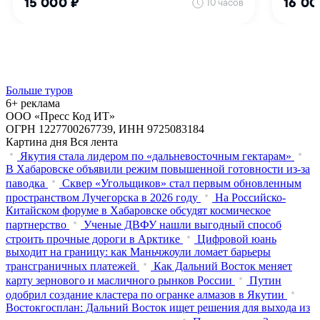
Больше туров
6+ реклама
ООО «Пресс Код ИТ»
ОГРН 1227700267739, ИНН 9725083184
Картина дня
Вся лента
Якутия стала лидером по «дальневосточным гектарам»
В Хабаровске объявили режим повышенной готовности из‑за
паводка
Сквер «Угольщиков» стал первым обновленным
пространством Лучегорска в 2026 году
На Российско-
Китайском форуме в Хабаровске обсудят космическое
партнерство
Ученые ДВФУ нашли выгодный способ
строить прочные дороги в Арктике
Цифровой юань
выходит на границу: как Маньчжоули ломает барьеры
трансграничных платежей
Как Дальний Восток меняет
карту зернового и масличного рынков России
Путин
одобрил создание кластера по огранке алмазов в Якутии
Востокгосплан: Дальний Восток ищет решения для выхода из