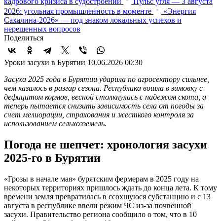
кадрового кризиса в судостроении
Пульс угля — 3 августа
2026: угольная промышленность в моменте
«Энергия
Сахалина-2026» — под знаком локальных успехов и
нерешенных вопросов
Поделиться
Уроки засухи в Бурятии
10.06.2026 00:30
Засуха 2025 года в Бурятии ударила по агросектору сильнее,
чем казалось в разгар сезона. Республика вошла в зимовку с
дефицитом кормов, весной столкнулась с падежом скота, а
теперь пытается снизить зависимость села от погоды за
счет мелиорации, страхования и жесткого контроля за
использованием сельхозземель.
Погода не шепчет: хронология засухи
2025-го в Бурятии
«Грозы в начале мая» бурятским фермерам в 2025 году на
некоторых территориях пришлось ждать до конца лета. К тому
времени земля превратилась в ссохшуюся субстанцию и с 13
августа в республике ввели режим ЧС из-за почвенной
засухи. Правительство региона сообщило о том, что в 10