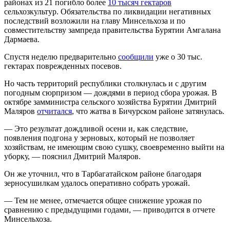
районах из 21 погибло более
10 тысяч гектаров
сельхозкультур. Обязательства по ликвидации негативных
последствий возложили на главу Минсельхоза и по
совместительству зампреда правительства Бурятии Амгалана
Дармаева.
Спустя неделю предварительно
сообщили
уже о 30 тыс.
гектарах поврежденных посевов.
Но часть территорий республики столкнулась и с другим
погодным сюрпризом — дождями в период сбора урожая. В
октябре замминистра сельского хозяйства Бурятии Дмитрий
Маляров
отчитался
, что жатва в Бичурском районе затянулась.
— Это результат дождливой осени и, как следствие,
появления подгона у зерновых, который не позволяет
хозяйствам, не имеющим свою сушку, своевременно выйти на
уборку, — пояснил Дмитрий Маляров.
Он же уточнил, что в Тарбагатайском районе благодаря
зерносушилкам удалось оперативно собрать урожай.
— Тем не менее, отмечается общее снижение урожая по
сравнению с предыдущими годами, — приводится в отчете
Минсельхоза.