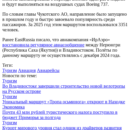
и будут выполняться на воздушных судах Boeing 737.
По словам главы Чукотского АО, направление было запущено
в прошлом году и быстро завоевало популярность среди
пассажиров. За 2025 год этим маршрутом воспользовался 3351
человек.
Ранее EastRussia писало, что авиакомпания «ИрАэро»
восстановила регулярное авиасообщение
между Нерюнгри
(Республика Саха (Якутия)) и Владивостоком. Полёты по
данному маршруту не осуществлялись с декабря 2024 года.
Теги:
Туризм
Авиация
Авиарейсы
Новости по теме:
Туризм
Во Владивостоке завершили строительство новой велотропы
на Русском острове
Туризм
Уникальный маршрут «Тропа осьминога» откроют в Находке
Экономика
Почти 43 млн рублей туристического налога поступило в
бюджет Приморья за полгода
Туризм
Курорт мирового уровня стал одним из драйверов развития