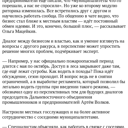
предприниматели ещё писали, что «муниципалитеты что-то
порешали, а нас не спросили». Но уже ко второму модулю
риторика изменилась. Все встретились друг с другом и
научились работать сообща. По общению в чате видно, что
бизнес стал ближе к местным властям — идёт постоянный
обмен идеями. И это, конечно, большой плюс, — рассказывает
Ольга Мацейкив.
Диалог между бизнесом и властью, как и умение взглянуть на
вопросы с другого ракурса, в перспективе может упростить
решение многих проблем, подчёркивает эксперт.
— Например, у нас официально пожароопасный период
длится с мая по октябрь. Доступ в леса закрывают даже там,
где ещё лежат сугробы. Как водить в походы? Пока идёт
обсуждение, сезон проходит. И вопрос ведь не в снятии
ограничений, а в выработке регламента, который позволил бы
легально водить группы при введении такого режима, —
обозначил одну из перспективных тем для будущих диалогов
председатель Дальневосточного объединения
промышленников и предпринимателей Артём Волков.
Настроили местных госслужащих и на более активное
сотрудничество с соседними муниципалитетами.
— Специалистам объясняли, как работать в связке с соседями.