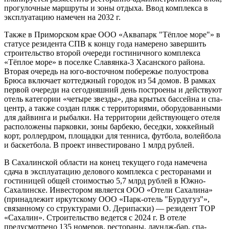
прогулочные маршруты и зоны отдыха. Ввод комплекса в
эксплуатацию намечен на 2032 г.
Также в Приморском крае ООО «Аквапарк "Тёплое море"» в
статусе резидента СПВ к концу года намерено завершить
строительство второй очереди гостиничного комплекса
«Тёплое море» в поселке Славянка-3 Хасанского района.
Вторая очередь на юго-восточном побережье полуострова
Брюса включает коттеджный городок из 54 домов. В рамках
первой очереди на сегодняшний день построены и действуют
отель категории «четыре звезды», два крытых бассейна и спа-
центр, а также создан пляж с территориями, оборудованными
для дайвинга и рыбалки. На территории действующего отеля
расположены парковки, зоны барбекю, беседки, хоккейный
корт, роллердром, площадки для тенниса, футбола, волейбола
и баскетбола. В проект инвестировано 1 млрд рублей.
В Сахалинской области на конец текущего года намечена
сдача в эксплуатацию делового комплекса с ресторанами и
гостиницей общей стоимостью 5,7 млрд рублей в Южно-
Сахалинске. Инвестором является ООО «Отели Сахалина»
(принадлежит иркутскому ООО «Парк-отель "Бурдугуз"»,
связанному со структурами О. Дерипаски) — резидент ТОР
«Сахалин». Строительство ведется с 2024 г. В отеле
предусмотрено 135 номеров, рестораны, лаундж-бар, спа-