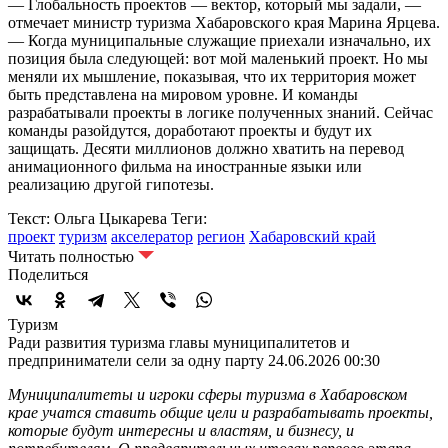
— Глобальность проектов — вектор, который мы задали, —
отмечает министр туризма Хабаровского края Марина Ярцева.
— Когда муниципальные служащие приехали изначально, их
позиция была следующей: вот мой маленький проект. Но мы
меняли их мышление, показывая, что их территория может
быть представлена на мировом уровне. И команды
разрабатывали проекты в логике полученных знаний. Сейчас
команды разойдутся, доработают проекты и будут их
защищать. Десяти миллионов должно хватить на перевод
анимационного фильма на иностранные языки или
реализацию другой гипотезы.
Текст: Ольга Цыкарева
Теги:
проект
туризм
акселератор
регион
Хабаровский край
Читать полностью
Поделиться
Туризм
Ради развития туризма главы муниципалитетов и
предприниматели сели за одну парту
24.06.2026 00:30
Муниципалитеты и игроки сферы туризма в Хабаровском
крае учатся ставить общие цели и разрабатывать проекты,
которые будут интересны и властям, и бизнесу, и