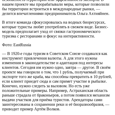
нашем проекте мы прорабатывали меры, которые позволили
бы территории встроиться в международные рынки, —
делится впечатлениями предприниматель Ольга Ахтияйнен.
В итоге команда сфокусировалась на водных биоресурсах,
которые туристы любят употреблять в свежем виде. Бизнес-
модель предполагает уход от связки гастрономического
туризма с ресторанами и фокус на интерактивности.
Фото: EastRussia
— В 1920-е годы туризм в Советском Союзе создавался как
инструмент привлечения валюты. А для этого нужны
изменения в законодательстве и адаптация под интересы
клиентов. Сегодня им нужно одно, завтра — другое. В своём
проекте мы говорили о том, что 1 рубль, получаемый при
экспорте того же краба, мы способны превратить в 10 рублей,
если клиент приедет сюда и сам примет участие в рыбалке.
Конечно, нужно следить за выловом. Но есть уже
положительные примеры. Например, Астраханская область
раньше страдала от браконьеров, а потом появился механизм
выдачи участков для приёма туристов. Арендаторы сами
заинтересованы в сохранении реки и её биоразнообразия, —
приводит пример Артём Волков.