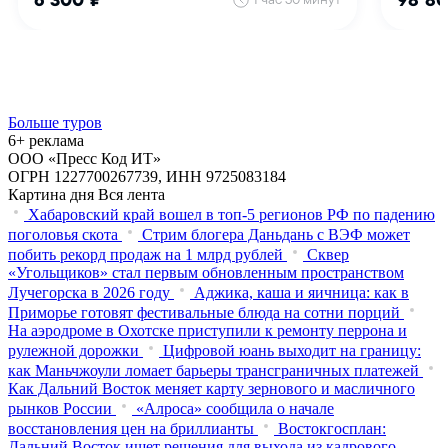
Больше туров
6+ реклама
ООО «Пресс Код ИТ»
ОГРН 1227700267739, ИНН 9725083184
Картина дня
Вся лента
Хабаровский край вошел в топ-5 регионов РФ по падению
поголовья скота
Стрим блогера Даньдань с ВЭФ может
побить рекорд продаж на 1 млрд рублей
Сквер
«Угольщиков» стал первым обновленным пространством
Лучегорска в 2026 году
Аджика, каша и яичница: как в
Приморье готовят фестивальные блюда на сотни порций
На аэродроме в Охотске приступили к ремонту перрона и
рулежной дорожки
Цифровой юань выходит на границу:
как Маньчжоули ломает барьеры трансграничных платежей
Как Дальний Восток меняет карту зернового и масличного
рынков России
«Алроса» сообщила о начале
восстановления цен на бриллианты
Востокгосплан:
Дальний Восток ищет решения для выхода из кадрового