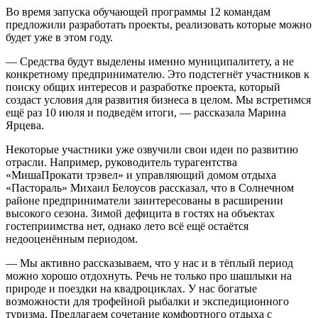
Во время запуска обучающей программы 12 командам
предложили разработать проекты, реализовать которые можно
будет уже в этом году.
— Средства будут выделены именно муниципалитету, а не
конкретному предпринимателю. Это подстегнёт участников к
поиску общих интересов и разработке проекта, который
создаст условия для развития бизнеса в целом. Мы встретимся
ещё раз 10 июля и подведём итоги, — рассказала Марина
Ярцева.
Некоторые участники уже озвучили свои идеи по развитию
отрасли. Например, руководитель турагентства
«МишаПрокати трэвел» и управляющий домом отдыха
«Пастораль» Михаил Белоусов рассказал, что в Солнечном
районе предприниматели заинтересованы в расширении
высокого сезона. Зимой дефицита в гостях на объектах
гостеприимства нет, однако лето всё ещё остаётся
недооценённым периодом.
— Мы активно рассказываем, что у нас и в тёплый период
можно хорошо отдохнуть. Речь не только про шашлыки на
природе и поездки на квадроциклах. У нас богатые
возможности для трофейной рыбалки и экспедиционного
туризма. Предлагаем сочетание комфортного отдыха с