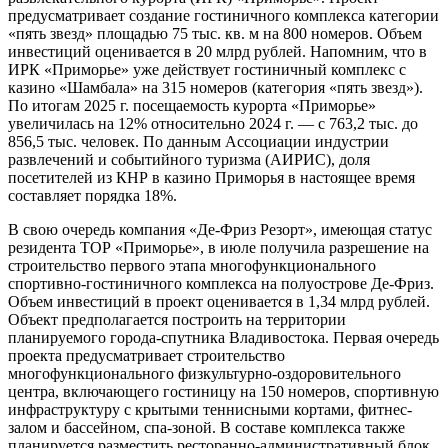
предусматривает создание гостиничного комплекса категории
«пять звезд» площадью 75 тыс. кв. м на 800 номеров. Объем
инвестиций оценивается в 20 млрд рублей. Напомним, что в
ИРК «Приморье» уже действует гостиничный комплекс с
казино «Шамбала» на 315 номеров (категория «пять звезд»).
По итогам 2025 г. посещаемость курорта «Приморье»
увеличилась на 12% относительно 2024 г. — с 763,2 тыс. до
856,5 тыс. человек. По данным Ассоциации индустрии
развлечений и событийного туризма (АИРИС), доля
посетителей из КНР в казино Приморья в настоящее время
составляет порядка 18%.
В свою очередь компания «Де-Фриз Резорт», имеющая статус
резидента ТОР «Приморье», в июле получила разрешение на
строительство первого этапа многофункционального
спортивно-гостиничного комплекса на полуострове Де-Фриз.
Объем инвестиций в проект оценивается в 1,34 млрд рублей.
Объект предполагается построить на территории
планируемого города-спутника Владивостока. Первая очередь
проекта предусматривает строительство
многофункционального физкультурно-оздоровительного
центра, включающего гостиницу на 150 номеров, спортивную
инфраструктуру с крытыми теннисными кортами, фитнес-
залом и бассейном, спа-зоной. В составе комплекса также
планируется разместить ресторанно-административный блок,