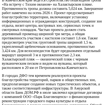
В Камчатском крае ведется строительство пешеходной тропы
«На встречу с Тихим океаном» на Халактырском пляже.
Протяженность тропы должна составить 5,024 км. Завершение
работ намечено на осень 2026 г. Проект предусматривает
благоустройство территории, включающее установку
информационных и ограждающих конструкций, создание зон
отдыха, визит-центра, костровых зон, сервисных точек и
смотровых площадок. Частью проекта должен стать
деревянный променад шириной три метра, а общая
протяженность участков с настилом составит 1,6 км. Также
предусмотрен участок грунтовой тропы шириной 1,5 м,
укрепленный щебеночным основанием, протяженностью
3,424 км. Для велосипедистов будет предназначен отдельный
маршрут шириной 3 м и протяженностью 2,3 км.
Халактырский пляж — океанический пляж с черным
вулканическим песком и видом на вулканы, который
расположен в 20 км от Петропавловска-Камчатского.
В городах ДФО тем временем реализуются проекты
благоустройства территорий, парков и общественных зон,
предполагающие создание новых туристических объектов, а
также соответствующей инфраструктуры. В Амурской
области Банк ДОМ.РФ в июле заключил кредитные договоры
с компанией ООО «Парк Благовещенск» о финансировании
реконструкции городского парка культуры и отдыха