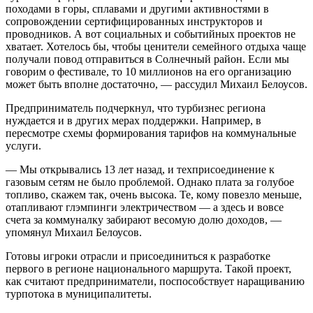
походами в горы, сплавами и другими активностями в
сопровождении сертифицированных инструкторов и
проводников. А вот социальных и событийных проектов не
хватает. Хотелось бы, чтобы ценители семейного отдыха чаще
получали повод отправиться в Солнечный район. Если мы
говорим о фестивале, то 10 миллионов на его организацию
может быть вполне достаточно, — рассудил Михаил Белоусов.
Предприниматель подчеркнул, что турбизнес региона
нуждается и в других мерах поддержки. Например, в
пересмотре схемы формирования тарифов на коммунальные
услуги.
— Мы открывались 13 лет назад, и техприсоединение к
газовым сетям не было проблемой. Однако плата за голубое
топливо, скажем так, очень высока. Те, кому повезло меньше,
отапливают глэмпинги электричеством — а здесь и вовсе
счета за коммуналку забирают весомую долю доходов, —
упомянул Михаил Белоусов.
Готовы игроки отрасли и присоединиться к разработке
первого в регионе национального маршрута. Такой проект,
как считают предприниматели, поспособствует наращиванию
турпотока в муниципалитеты.