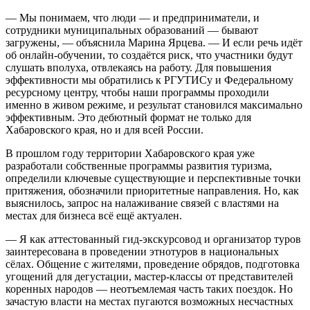
— Мы понимаем, что люди — и предприниматели, и
сотрудники муниципальных образований — бывают
загружены, — объяснила Марина Ярцева. — И если речь идёт
об онлайн-обучении, то создаётся риск, что участники будут
слушать вполуха, отвлекаясь на работу. Для повышения
эффективности мы обратились к РГУТИСу и Федеральному
ресурсному центру, чтобы наши программы проходили
именно в живом режиме, и результат становился максимально
эффективным. Это дебютный формат не только для
Хабаровского края, но и для всей России.
В прошлом году территории Хабаровского края уже
разработали собственные программы развития туризма,
определили ключевые существующие и перспективные точки
притяжения, обозначили приоритетные направления. Но, как
выяснилось, запрос на налаживание связей с властями на
местах для бизнеса всё ещё актуален.
— Я как аттестованный гид-экскурсовод и организатор туров
заинтересована в проведении этнотуров в национальных
сёлах. Общение с жителями, проведение обрядов, подготовка
угощений для дегустации, мастер-классы от представителей
коренных народов — неотъемлемая часть таких поездок. Но
зачастую власти на местах пугаются возможных несчастных