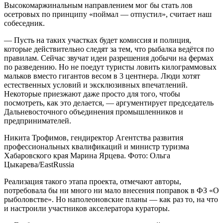
Высокомаржинальным направлением мог бы стать лов
осетровых по принципу «поймал — отпустил», считает наш
собеседник.
— Пусть на таких участках будет комиссия и полиция,
которые действительно следят за тем, что рыбалка ведётся по
правилам. Сейчас звучат идеи разрешения добычи на фермах
по разведению. Но не поедут туристы ловить килограммовых
мальков вместо гигантов весом в 3 центнера. Люди хотят
естественных условий и эксклюзивных впечатлений.
Некоторые приезжают даже просто для того, чтобы
посмотреть, как это делается, — аргументирует председатель
Дальневосточного объединения промышленников и
предпринимателей.
Никита Трофимов, гендиректор Агентства развития
профессиональных квалификаций и министр туризма
Хабаровского края Марина Ярцева. Фото: Ольга
Цыкарева/EastRussia
Реализация такого этапа проекта, отмечают авторы,
потребовала бы ни много ни мало внесения поправок в ФЗ «О
рыболовстве». Но наполеоновские планы — как раз то, на что
и настроили участников акселератора кураторы.