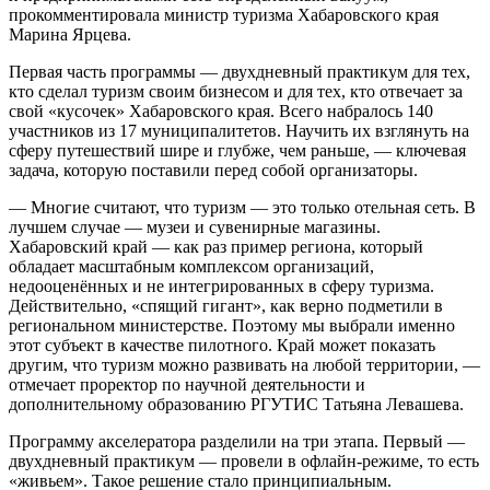
прокомментировала министр туризма Хабаровского края
Марина Ярцева.
Первая часть программы — двухдневный практикум для тех,
кто сделал туризм своим бизнесом и для тех, кто отвечает за
свой «кусочек» Хабаровского края. Всего набралось 140
участников из 17 муниципалитетов. Научить их взглянуть на
сферу путешествий шире и глубже, чем раньше, — ключевая
задача, которую поставили перед собой организаторы.
— Многие считают, что туризм — это только отельная сеть. В
лучшем случае — музеи и сувенирные магазины.
Хабаровский край — как раз пример региона, который
обладает масштабным комплексом организаций,
недооценённых и не интегрированных в сферу туризма.
Действительно, «спящий гигант», как верно подметили в
региональном министерстве. Поэтому мы выбрали именно
этот субъект в качестве пилотного. Край может показать
другим, что туризм можно развивать на любой территории, —
отмечает проректор по научной деятельности и
дополнительному образованию РГУТИС Татьяна Левашева.
Программу акселератора разделили на три этапа. Первый —
двухдневный практикум — провели в офлайн-режиме, то есть
«живьем». Такое решение стало принципиальным.