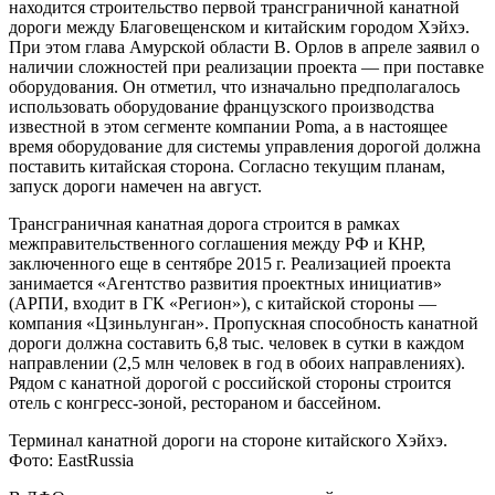
находится строительство первой трансграничной канатной
дороги между Благовещенском и китайским городом Хэйхэ.
При этом глава Амурской области В. Орлов в апреле заявил о
наличии сложностей при реализации проекта — при поставке
оборудования. Он отметил, что изначально предполагалось
использовать оборудование французского производства
известной в этом сегменте компании Poma, а в настоящее
время оборудование для системы управления дорогой должна
поставить китайская сторона. Согласно текущим планам,
запуск дороги намечен на август.
Трансграничная канатная дорога строится в рамках
межправительственного соглашения между РФ и КНР,
заключенного еще в сентябре 2015 г. Реализацией проекта
занимается «Агентство развития проектных инициатив»
(АРПИ, входит в ГК «Регион»), с китайской стороны —
компания «Цзиньлунган». Пропускная способность канатной
дороги должна составить 6,8 тыс. человек в сутки в каждом
направлении (2,5 млн человек в год в обоих направлениях).
Рядом с канатной дорогой с российской стороны строится
отель с конгресс-зоной, рестораном и бассейном.
Терминал канатной дороги на стороне китайского Хэйхэ.
Фото: EastRussia