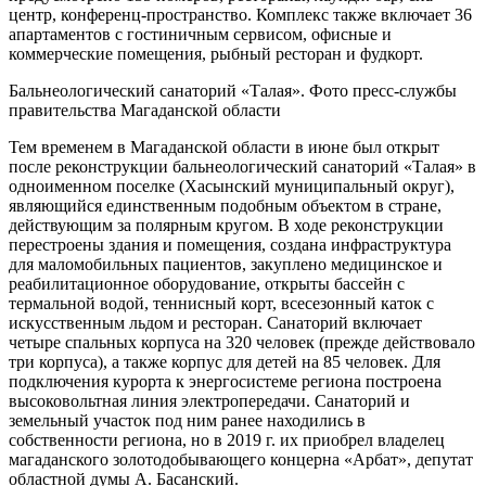
центр, конференц-пространство. Комплекс также включает 36
апартаментов с гостиничным сервисом, офисные и
коммерческие помещения, рыбный ресторан и фудкорт.
Бальнеологический санаторий «Талая». Фото пресс-службы
правительства Магаданской области
Тем временем в Магаданской области в июне был открыт
после реконструкции бальнеологический санаторий «Талая» в
одноименном поселке (Хасынский муниципальный округ),
являющийся единственным подобным объектом в стране,
действующим за полярным кругом. В ходе реконструкции
перестроены здания и помещения, создана инфраструктура
для маломобильных пациентов, закуплено медицинское и
реабилитационное оборудование, открыты бассейн с
термальной водой, теннисный корт, всесезонный каток с
искусственным льдом и ресторан. Санаторий включает
четыре спальных корпуса на 320 человек (прежде действовало
три корпуса), а также корпус для детей на 85 человек. Для
подключения курорта к энергосистеме региона построена
высоковольтная линия электропередачи. Санаторий и
земельный участок под ним ранее находились в
собственности региона, но в 2019 г. их приобрел владелец
магаданского золотодобывающего концерна «Арбат», депутат
областной думы А. Басанский.