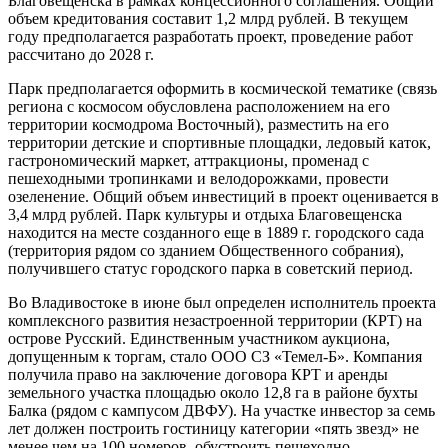
Благовещенска в рамках концессионного соглашения. Общий
объем кредитования составит 1,2 млрд рублей. В текущем
году предполагается разработать проект, проведение работ
рассчитано до 2028 г.
Парк предполагается оформить в космической тематике (связь
региона с космосом обусловлена расположением на его
территории космодрома Восточный), разместить на его
территории детские и спортивные площадки, ледовый каток,
гастрономический маркет, аттракционы, променад с
пешеходными тропинками и велодорожками, провести
озеленение. Общий объем инвестиций в проект оценивается в
3,4 млрд рублей. Парк культуры и отдыха Благовещенска
находится на месте созданного еще в 1889 г. городского сада
(территория рядом со зданием Общественного собрания),
получившего статус городского парка в советский период.
Во Владивостоке в июне был определен исполнитель проекта
комплексного развития незастроенной территории (КРТ) на
острове Русский. Единственным участником аукциона,
допущенным к торгам, стало ООО СЗ «Темел-Б». Компания
получила право на заключение договора КРТ и аренды
земельного участка площадью около 12,8 га в районе бухты
Балка (рядом с кампусом ДВФУ). На участке инвестор за семь
лет должен построить гостиницу категории «пять звезд» не
менее чем на 100 номеров, обустроить пешеходно-