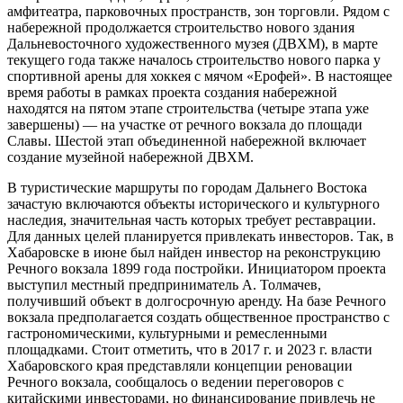
амфитеатра, парковочных пространств, зон торговли. Рядом с
набережной продолжается строительство нового здания
Дальневосточного художественного музея (ДВХМ), в марте
текущего года также началось строительство нового парка у
спортивной арены для хоккея с мячом «Ерофей». В настоящее
время работы в рамках проекта создания набережной
находятся на пятом этапе строительства (четыре этапа уже
завершены) — на участке от речного вокзала до площади
Славы. Шестой этап объединенной набережной включает
создание музейной набережной ДВХМ.
В туристические маршруты по городам Дальнего Востока
зачастую включаются объекты исторического и культурного
наследия, значительная часть которых требует реставрации.
Для данных целей планируется привлекать инвесторов. Так, в
Хабаровске в июне был найден инвестор на реконструкцию
Речного вокзала 1899 года постройки. Инициатором проекта
выступил местный предприниматель А. Толмачев,
получивший объект в долгосрочную аренду. На базе Речного
вокзала предполагается создать общественное пространство с
гастрономическими, культурными и ремесленными
площадками. Стоит отметить, что в 2017 г. и 2023 г. власти
Хабаровского края представляли концепции реновации
Речного вокзала, сообщалось о ведении переговоров с
китайскими инвесторами, но финансирование привлечь не