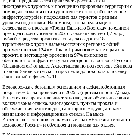
В ДФО предполагается привлекать российских и
иностранных туристов к посещению природных территорий с
помощью создания сети туристических троп, обеспеченных
инфраструктурой и подходящих для туристов с разным
уровнем подготовки. Напомним, что на реализацию
федерального проекта «Тропы Дальнего Востока» по единой
президентской субсидии в 2025 г. было выделено 1,7 млрд
рублей. Средства предназначены для создания 18
туристических троп в дальневосточных регионах общей
протяженностью 124 км. Так, в Приморском крае в рамках
проекта к настоящему времени на 97% выполнено
обустройство инфраструктуры велотропы на острове Русский
(Владивосток) от мыса Ахлестышева по полуострову Житкова
и вдоль Университетского проспекта до поворота к поселку
Экипажный и форту № 11.
Велодорожка с бетонным основанием и асфальтобетонным
покрытием была проложена в 2025 г. (протяженность 7,5 км).
В настоящее время завершается возведение объектов сервиса,
включая зоны отдыха, велопарковки, пункты проката и
обслуживания велосипедов, санитарные модули, а также
навигацию и информационные стенды. На мысе
Ахлестышева установлен памятный знак «Нулевой километр
велодорог России» и обустроена площадка для отдыха.