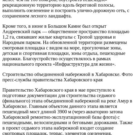
рекреационную территорию вдоль береговой полосы,
выполнить озеленение и построить улично-дорожную сеть, с
сохранением лесного ландшафта.
Кроме того, в июне в Большом Камне был открыт
Андреевский парк — общественное пространство площадью
1,2 га, связавшее жилые кварталы с Тропой здоровья и
Народным парком. На обновленной территории размещены
смотровая площадка с видом на море, прогулочные зоны,
детская и спортивная площадки, зоны отдыха, пешеходные
дорожки. Благоустройство осуществлялось в рамках
национального проекта «Инфраструктура для жизни».
Строительство объединенной набережной в Хабаровске. Фото
пресс-службы правительства Хабаровского края
Правительство Хабаровского края в мае приступило к
подготовке документации для строительства седьмого
(финального) этапа объединенной набережной на реке Амур в
Хабаровске. Главным объектом данного этапа является
пешеходный мост длиной 3900 м (через акваторию затона
Хабаровской ремонтно-эксплуатационной базы флота) с
пешеходными, велосипедными и беговыми дорожками. Также
в проект седьмого этапа набережной входит создание
смотровых площадок, террас, элементов озеленения,