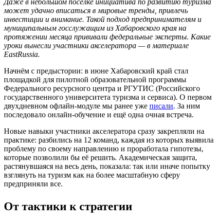
Даже в небольшом посёлке инициатива по развитию туризма
может удачно вписаться в мировые тренды, привлечь
инвестиции и внимание. Такой подход предпринимателям и
муниципальным госслужащим из Хабаровского края на
протяжении месяца прививали федеральные эксперты. Какие
уроки вынесли участники акселератора — в материале
EastRussia.
Начнём с предыстории: в июне Хабаровский край стал
площадкой для пилотной образовательной программы
Федерального ресурсного центра и РГУТИС (Российского
государственного университета туризма и сервиса). О первом
двухдневном офлайн-модуле мы ранее уже
писали
. За ним
последовало онлайн-обучение и ещё одна очная встреча.
Новые навыки участники акселератора сразу закрепляли на
практике: разбились на 12 команд, каждая из которых выявила
проблему по своему направлению и проработала гипотезы,
которые позволили бы её решить. Академическая защита,
растянувшаяся на весь день, показала: так или иначе попытку
взглянуть на туризм как на более масштабную сферу
предприняли все.
От тактики к стратегии