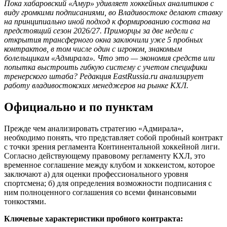
Пока хабаровский «Амур» удивляет хоккейных аналитиков с
виду громкими подписаниями, во Владивостоке делают ставку
на принципиально иной подход к формированию состава на
предстоящий сезон 2026/27. Приморцы за две недели с
открытия трансферного окна заключили уже 5 пробных
контрактов, в том числе один с игроком, знакомым
болельщикам «Адмирала». Что это — экономия средств или
попытка выстроить гибкую систему с учетом специфики
тренерского штаба? Редакция EastRussia.ru анализирует
работу владивостокских менеджеров на рынке КХЛ.
Официально и по пунктам
Прежде чем анализировать стратегию «Адмирала»,
необходимо понять, что представляет собой пробный контракт
с точки зрения регламента Континентальной хоккейной лиги.
Согласно действующему правовому регламенту КХЛ, это
временное соглашение между клубом и хоккеистом, которое
заключают а) для оценки профессионального уровня
спортсмена; б) для определения возможности подписания с
ним полноценного соглашения со всеми финансовыми
тонкостями.
Ключевые характеристики пробного контракта: