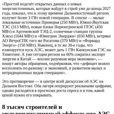
«Простой подсчёт открытых данных о новых
энергоисточниках, которые войдут в строй уже до конца 2027
года, показал, что к этому времени Дальневосточный регион
получит более 3 ГВт новой генерации. В списке — малые
локальные источники Приморья (250 МВт), Южно-Якутская
ТЭС (313 МВт), новые блоки Нерюнгринской ГРЭС (450
МВт) и Артемовской ТЭЦ-2, солнечные станции группы
Хэвэл (1044 МВт) и «Юнигрин Энерджи» (650 МВт), ветряки
АО ВетроСПК того же Росатома (370 МВт) и «Форвард
Энерго» (150 МВт). Наконец, в те же 30-е годы, что
планируется пуск АЭС, может дать 1 ГВт Канкунская ГЭС на
Тимптоне. А уже сегодня регион на 60% сократил экспорт
энергии в Китай — вполне разумная мера экономии», —
пишут авторы обращения, подчёркивая, что «дефицит можно
восполнять по-разному: и экономией, и развитием малых и
нетрадиционных видов генерации».
Это противоречие — в центре всей дискуссии об АЭС на
Дальнем Востоке. Оба лагеря оперируют реальными цифрами,
однако расходятся в прогнозах роста спроса и в том, какой
ценой нужно его покрывать.
8 тысяч строителей и
мультипликативный эффект: что АЭС