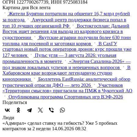
ОГРН 1227700267739, ИНН 9725083184
Картина дня
Вся лента
Жители Бурятии потратили на общепит 16,7 млрд рублей
за полгода
Амурский центр поддержки бизнеса попал в
топ 10 лучших организаций РФ
Востокгосплан: Дальний
Восток ищет решения для выхода из кадрового кризиса в
судостроении
Якутские аграрии получили более 630 тонн
топлива для посевной и заготовки кормов
В СахГУ
стартовал новый поток операторов дронов: курс прошли уже
127 человек
Пульс угля — 3 августа 2026: угольная
промышленность в моменте
«Энергия Сахалина-2026» —
под знаком локальных успехов и нерешенных вопросов
В
Хабаровском крае возрождают легендарную студию
кинохроники
Бюллетень EastRussia: аналитический обзор
туристической отрасли ДФО — лето 2026
Участников
«Территории смыслов» пригласили на ПМЖ в Чукотский АО
Опубликована программа Спортивных игр ВЭФ-2026
Поделиться
Люди
«Адмирал» сделал ставку на гибкость? Уже 5 пробных
контрактов за 2 недели
14.06.2026 08:32