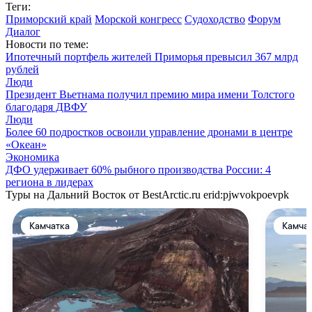
Теги:
Приморский край
Морской конгресс
Судоходство
Форум
Диалог
Новости по теме:
Ипотечный портфель жителей Приморья превысил 367 млрд
рублей
Люди
Президент Вьетнама получил премию мира имени Толстого
благодаря ДВФУ
Люди
Более 60 подростков освоили управление дронами в центре
«Океан»
Экономика
ДФО удерживает 60% рыбного производства России: 4
региона в лидерах
Туры на Дальний Восток от BestArctic.ru
erid:pjwvokpoevpk