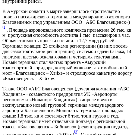
внутренние рейсы.
В Амурской области в марте завершилось строительство
нового пассажирского терминала международного аэропорта
Благовещенск (под управлением ООО «АБС Благовещенск»)
[1]
. Площадь аэровокзального комплекса превысила 26 тыс. кв.
м, пропускная способность достигла 1 тыс. пассажиров в час.
Общая стоимость проекта составила 12,7 млрд рублей.
Терминал оснащен 23 стойками регистрации (из них восемь
для самостоятельной регистрации), системой сдачи багажа, 14
лифтами, шестью эскалаторами и четырьмя телетрапами.
Новый терминал стал частью проекта «Амурский
транспортный коридор», который включает автомобильный
мост «Благовещенск – Хэйхэ» и строящуюся канатную дорогу
«Благовещенск – Хэйхэ».
Также ООО «АБС Благовещенск» (дочерняя компания «АБС
Холдинга» - совместного предприятия УК «Аэропорты
регионов» и «Новапорт Холдинга») в апреле ввело в
эксплуатацию новый грузовой терминал международного
аэропорта Благовещенск. Мощность терминала площадью
свыше 1,8 тыс. кв м составляет 6 тыс. тонн грузов в год.
Новый терминал имеет отдельный подъезд с региональной
трассы «Благовещенск – Бибиково» (реконструкция подъезда
[2]
к аэропорту завершилась в 2025 г.)
. Старый грузовой