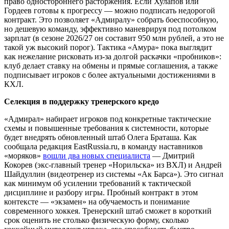
право одностороннего расторжения. Если Хулапов или
Гордеев готовы к прогрессу — можно подписать недорогой
контракт. Это позволяет «Адмиралу» собрать боеспособную,
но дешевую команду, эффективно маневрируя под потолком
зарплат (в сезоне 2026/27 он составит 950 млн рублей, а это не
такой уж высокий порог). Тактика «Амура» пока выглядит
как нежелание рисковать из-за долгой раскачки «пробников»:
клуб делает ставку на обмены и прямые соглашения, а также
подписывает игроков с более актуальными достижениями в
КХЛ.
Селекция в поддержку тренерского кредо
«Адмирал» набирает игроков под конкретные тактические
схемы и повышенные требования к системности, которые
будет внедрять обновленный штаб Олега Браташа. Как
сообщала редакция EastRussia.ru, в команду наставников
«моряков»
вошли два новых специалиста
— Дмитрий
Кокорев (экс-главный тренер «Норильска» из ВХЛ) и Андрей
Шайдуллин (видеотренер из системы «Ак Барса»). Это сигнал
как минимум об усилении требований к тактической
дисциплине и разбору игры. Пробный контракт в этом
контексте — «экзамен» на обучаемость и понимание
современного хоккея. Тренерский штаб сможет в короткий
срок оценить не столько физическую форму, сколько