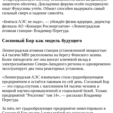
защитную оболочку. Докладчики форума особо подчеркнули:
опыт Фукусимы учтён. Объект способен выдержать самый
сильный смерч и падение самолёта.
«Бояться АЭС не надо», — убеждён физик-ядерщик, директор
филиала АО «Концерн Росэнергоатом» «Ленинградская
атомная станция» Владимир Перегуда.
Сосновый Бор как модель будущего
Ленинградская атомная станция установленной мощностью
4,4 тысячи МВт расположена на берегу Финского залива.
Более пятидесяти лет она вносит ключевой вклад в
электроснабжение Северо-Западного региона и одновременно
эксплуатирует два типа реакторных установок.
«Ленинградская АЭС изначально стала градообразующим
предприятием и остаётся таковым по сей день. Сосновый Бор
— это город-спутник с населением 64 тысячи человек и
мощной научно-промышленной и социальной базой. Только
предприятий "Росатома" там 14», — рассказал Владимир
Перегуда.
За пять лет градообразующее предприятие инвестировало в
Сосновый Бор свыше 1 млрд рублей по социальным