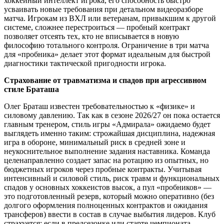
хоккейный интеллект игрока, его способность быстро
усваивать новые требования при детальном видеоразборе
матча. Игрокам из ВХЛ или ветеранам, привыкшим к другой
системе, сложнее перестроиться — пробный контракт
позволяет отсеять тех, кто не вписывается в новую
философию тотального контроля. Ограничение в три матча
для «пробника» делает этот формат идеальным для быстрой
диагностики тактической пригодности игрока.
Страхование от травматизма и спадов при агрессивном
стиле Браташа
Олег Браташ известен требовательностью к «физике» и
силовому давлению. Так как в сезоне 2026/27 он пока остается
главным тренером, стиль игры «Адмирала» ожидаемо будет
выглядеть именно таким: строжайшая дисциплина, надежная
игра в обороне, минимальный риск в средней зоне и
неукоснительное выполнение задания наставника. Команда
целенаправленно создает запас на ротацию из опытных, но
бюджетных игроков через пробные контракты. Учитывая
интенсивный и силовой стиль, риск травм и функциональных
спадов у основных хоккеистов высок, а пул «пробников» —
это подготовленный резерв, который можно оперативно (без
долгого оформления полноценных контрактов и ожидания
трансферов) ввести в состав в случае выбытия лидеров. Клуб
страхуется: если в предсезонке или старте чемпионата