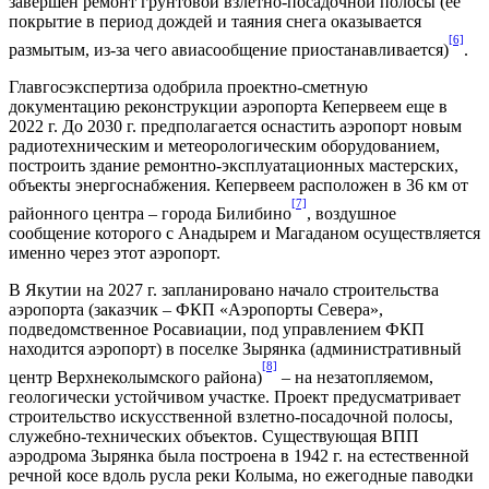
завершен ремонт грунтовой взлетно-посадочной полосы (ее
покрытие в период дождей и таяния снега оказывается
[6]
размытым, из-за чего авиасообщение приостанавливается)
.
Главгосэкспертиза одобрила проектно-сметную
документацию реконструкции аэропорта Кепервеем еще в
2022 г. До 2030 г. предполагается оснастить аэропорт новым
радиотехническим и метеорологическим оборудованием,
построить здание ремонтно-эксплуатационных мастерских,
объекты энергоснабжения. Кепервеем расположен в 36 км от
[7]
районного центра – города Билибино
, воздушное
сообщение которого с Анадырем и Магаданом осуществляется
именно через этот аэропорт.
В Якутии на 2027 г. запланировано начало строительства
аэропорта (заказчик – ФКП «Аэропорты Севера»,
подведомственное Росавиации, под управлением ФКП
находится аэропорт) в поселке Зырянка (административный
[8]
центр Верхнеколымского района)
– на незатопляемом,
геологически устойчивом участке. Проект предусматривает
строительство искусственной взлетно-посадочной полосы,
служебно-технических объектов. Существующая ВПП
аэродрома Зырянка была построена в 1942 г. на естественной
речной косе вдоль русла реки Колыма, но ежегодные паводки