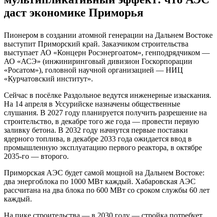
даст экономике Приморья
Пионером в создании атомной генерации на Дальнем Востоке
выступит Приморский край. Заказчиком строительства
выступает АО «Концерн Росэнергоатом», генподрядчиком —
АО «АСЭ» (инжиниринговый дивизион Госкорпорации
«Росатом»), головной научной организацией — НИЦ
«Курчатовский институт».
Сейчас в посёлке Раздольное ведутся инженерные изыскания.
На 14 апреля в Уссурийске назначены общественные
слушания. В 2027 году планируется получить разрешение на
строительство, в декабре того же года — провести первую
заливку бетона. В 2032 году начнутся первые поставки
ядерного топлива, в декабре 2033 года ожидается ввод в
промышленную эксплуатацию первого реактора, в октябре
2035-го — второго.
Приморская АЭС будет самой мощной на Дальнем Востоке:
два энергоблока по 1000 МВт каждый. Хабаровская АЭС
рассчитана на два блока по 600 МВт со сроком службы 60 лет
каждый.
На пике строительства — в 2030 году — стройка потребует