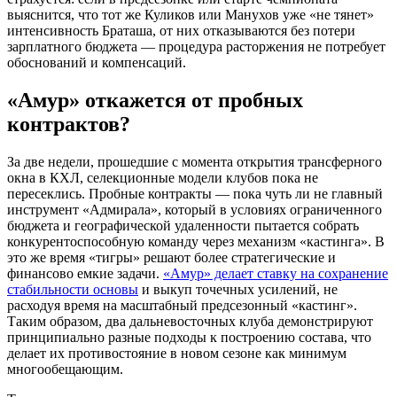
выяснится, что тот же Куликов или Манухов уже «не тянет»
интенсивность Браташа, от них отказываются без потери
зарплатного бюджета — процедура расторжения не потребует
обоснований и компенсаций.
«Амур» откажется от пробных
контрактов?
За две недели, прошедшие с момента открытия трансферного
окна в КХЛ, селекционные модели клубов пока не
пересеклись. Пробные контракты — пока чуть ли не главный
инструмент «Адмирала», который в условиях ограниченного
бюджета и географической удаленности пытается собрать
конкурентоспособную команду через механизм «кастинга». В
это же время «тигры» решают более стратегические и
финансово емкие задачи.
«Амур» делает ставку на сохранение
стабильности основы
и выкуп точечных усилений, не
расходуя время на масштабный предсезонный «кастинг».
Таким образом, два дальневосточных клуба демонстрируют
принципиально разные подходы к построению состава, что
делает их противостояние в новом сезоне как минимум
многообещающим.