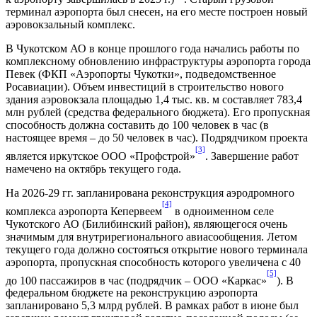
терминал аэропорта был снесен, на его месте построен новый
аэровокзальный комплекс.
В Чукотском АО в конце прошлого года начались работы по
комплексному обновлению инфраструктуры аэропорта города
Певек (ФКП «Аэропорты Чукотки», подведомственное
Росавиации). Объем инвестиций в строительство нового
здания аэровокзала площадью 1,4 тыс. кв. м составляет 783,4
млн рублей (средства федерального бюджета). Его пропускная
способность должна составить до 100 человек в час (в
настоящее время – до 50 человек в час). Подрядчиком проекта
[3]
является иркутское ООО «Профстрой»
. Завершение работ
намечено на октябрь текущего года.
На 2026-29 гг. запланирована реконструкция аэродромного
[4]
комплекса аэропорта Кепервеем
в одноименном селе
Чукотского АО (Билибинский район), являющегося очень
значимым для внутрирегионального авиасообщения. Летом
текущего года должно состояться открытие нового терминала
аэропорта, пропускная способность которого увеличена с 40
[5]
до 100 пассажиров в час (подрядчик – ООО «Каркас»
). В
федеральном бюджете на реконструкцию аэропорта
запланировано 5,3 млрд рублей. В рамках работ в июне был