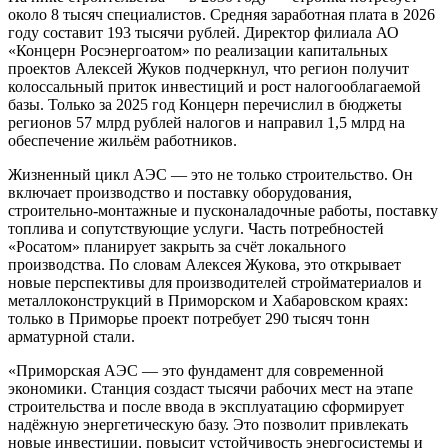
около 8 тысяч специалистов. Средняя заработная плата в 2026
году составит 193 тысячи рублей. Директор филиала АО
«Концерн Росэнергоатом» по реализации капитальных
проектов Алексей Жуков подчеркнул, что регион получит
колоссальный приток инвестиций и рост налогооблагаемой
базы. Только за 2025 год Концерн перечислил в бюджеты
регионов 57 млрд рублей налогов и направил 1,5 млрд на
обеспечение жильём работников.
Жизненный цикл АЭС — это не только строительство. Он
включает производство и поставку оборудования,
строительно-монтажные и пусконаладочные работы, поставку
топлива и сопутствующие услуги. Часть потребностей
«Росатом» планирует закрыть за счёт локального
производства. По словам Алексея Жукова, это открывает
новые перспективы для производителей стройматериалов и
металлоконструкций в Приморском и Хабаровском краях:
только в Приморье проект потребует 290 тысяч тонн
арматурной стали.
«Приморская АЭС — это фундамент для современной
экономики. Станция создаст тысячи рабочих мест на этапе
строительства и после ввода в эксплуатацию сформирует
надёжную энергетическую базу. Это позволит привлекать
новые инвестиции, повысит устойчивость энергосистемы и