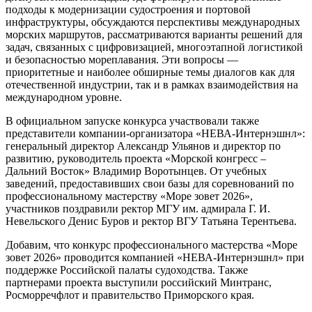
подходы к модернизации судостроения и портовой
инфраструктуры, обсуждаются перспективы международных
морских маршрутов, рассматриваются варианты решений для
задач, связанных с цифровизацией, многоэтапной логистикой
и безопасностью мореплавания. Эти вопросы —
приоритетные и наиболее обширные темы диалогов как для
отечественной индустрии, так и в рамках взаимодействия на
международном уровне.
В официальном запуске конкурса участвовали также
представители компании-организатора «НЕВА-Интернэшнл»:
генеральный директор Александр Ульянов и директор по
развитию, руководитель проекта «Морской конгресс –
Дальний Восток» Владимир Воротынцев. От учебных
заведений, предоставивших свои базы для соревнований по
профессиональному мастерству «Море зовет 2026»,
участников поздравили ректор МГУ им. адмирала Г. И.
Невельского Денис Буров и ректор ВГУ Татьяна Терентьева.
Добавим, что конкурс профессионального мастерства «Море
зовет 2026» проводится компанией «НЕВА-Интернэшнл» при
поддержке Российской палаты судоходства. Также
партнерами проекта выступили российский Минтранс,
Росморречфлот и правительство Приморского края.