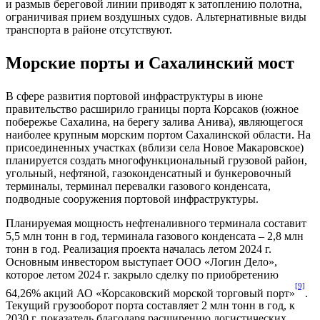
и размыв береговой линии приводят к затоплению полотна,
ограничивая прием воздушных судов. Альтернативные виды
транспорта в районе отсутствуют.
Морские порты и Сахалинский мост
В сфере развития портовой инфраструктуры в июне
правительство расширило границы порта Корсаков (южное
побережье Сахалина, на берегу залива Анива), являющегося
наиболее крупным морским портом Сахалинской области. На
присоединенных участках (вблизи села Новое Макаровское)
планируется создать многофункциональный грузовой район,
угольный, нефтяной, газоконденсатный и бункеровочный
терминалы, терминал перевалки газового конденсата,
подводные сооружения портовой инфраструктуры.
Планируемая мощность нефтеналивного терминала составит
5,5 млн тонн в год, терминала газового конденсата – 2,8 млн
тонн в год. Реализация проекта началась летом 2024 г.
Основным инвестором выступает ООО «Логин Дело»,
которое летом 2024 г. закрыло сделку по приобретению
[9]
64,26% акций АО «Корсаковский морской торговый порт»
.
Текущий грузооборот порта составляет 2 млн тонн в год, к
2030 г. показатель благодаря расширению логистических