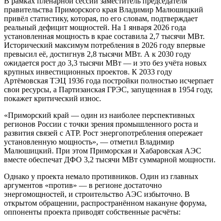
В рамках пленарной сессии заместитель председателя
правительства Приморского края Владимир Малюшицкий
привёл статистику, которая, по его словам, подтверждает
реальный дефицит мощностей. На 1 января 2026 года
установленная мощность в крае составила 2,7 тысячи МВт.
Исторический максимум потребления в 2026 году впервые
превысил её, достигнув 2,8 тысячи МВт. А к 2030 году
ожидается рост до 3,3 тысячи МВт — и это без учёта новых
крупных инвестиционных проектов. К 2033 году
Артёмовская ТЭЦ 1936 года постройки полностью исчерпает
свои ресурсы, а Партизанская ГРЭС, запущенная в 1954 году,
покажет критический износ.
«Приморский край — один из наиболее перспективных
регионов России с точки зрения промышленного роста и
развития связей с АТР. Рост энергопотребления опережает
установленную мощность», — отметил Владимир
Малюшицкий. При этом Приморская и Хабаровская АЭС
вместе обеспечат ДФО 3,2 тысячи МВт суммарной мощности.
Однако у проекта немало противников. Один из главных
аргументов «против» — в регионе достаточно
энергомощностей, и строительство АЭС избыточно. В
открытом обращении, распространённом накануне форума,
оппоненты проекта приводят собственные расчёты: