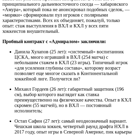
принципиального дальневосточного соседа — хабаровского
«Амура», который пока не анонсировал подобных сделок, —
«моряки» сформировали пул игроков с полярными
характеристиками. Всех их объединяет, пожалуй, только
опыт: стаж выступления в ВХЛ и КХЛ у всех пяти
хоккеистов внушительный.
Пробный контракт с «Адмиралом» заключили:
Данила Хулапов (25 лет): «системный» воспитанник
ЦСКА, много игравший в ВХЛ (254 матча) с
небольшим стажем в КХЛ (23 игры). Типичный игрок
«для усиления глубины состава», которому возраст
позволяет еще многое сказать в Континентальной
хоккейной лиге. Получится ли?
Михаил Гордеев (26 лет): габаритный защитник (196
см), выбор которого выглядит как ставка
преимущественно на физические качества. Опыт в КХЛ
скромен (55 матчей), но в ВХЛ — постоянный
исполнитель;
Остап Сафин (27 лет): самый неоднозначный вариант.
Чешская школа хоккея, четвертый раунд драфта НХЛ в
2017 году, опыт игры в Северной Америке, пик карьеры