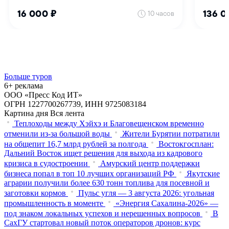
Больше туров
6+ реклама
ООО «Пресс Код ИТ»
ОГРН 1227700267739, ИНН 9725083184
Картина дня
Вся лента
Теплоходы между Хэйхэ и Благовещенском временно
отменили из-за большой воды
Жители Бурятии потратили
на общепит 16,7 млрд рублей за полгода
Востокгосплан:
Дальний Восток ищет решения для выхода из кадрового
кризиса в судостроении
Амурский центр поддержки
бизнеса попал в топ 10 лучших организаций РФ
Якутские
аграрии получили более 630 тонн топлива для посевной и
заготовки кормов
Пульс угля — 3 августа 2026: угольная
промышленность в моменте
«Энергия Сахалина-2026» —
под знаком локальных успехов и нерешенных вопросов
В
СахГУ стартовал новый поток операторов дронов: курс