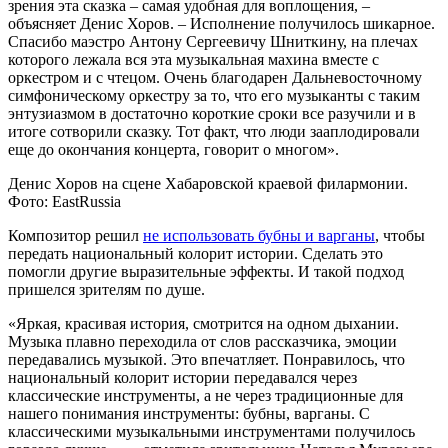
зрения эта сказка – самая удобная для воплощения, –
объясняет Денис Хоров. – Исполнение получилось шикарное.
Спасибо маэстро Антону Сергеевичу Шниткину, на плечах
которого лежала вся эта музыкальная махина вместе с
оркестром и с чтецом. Очень благодарен Дальневосточному
симфоническому оркестру за то, что его музыканты с таким
энтузиазмом в достаточно короткие сроки все разучили и в
итоге сотворили сказку. Тот факт, что люди зааплодировали
еще до окончания концерта, говорит о многом».
Денис Хоров на сцене Хабаровской краевой филармонии.
Фото: EastRussia
Композитор решил
не использовать бубны и варганы
, чтобы
передать национальный колорит истории. Сделать это
помогли другие выразительные эффекты. И такой подход
пришелся зрителям по душе.
«Яркая, красивая история, смотрится на одном дыхании.
Музыка плавно переходила от слов рассказчика, эмоции
передавались музыкой. Это впечатляет. Понравилось, что
национальный колорит истории передавался через
классические инструменты, а не через традиционные для
нашего понимания инструменты: бубны, варганы. С
классическими музыкальными инструментами получилось