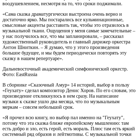
воодушевлением, несмотря на то, что сроки поджимали.
«Сама сказка драматургически выстроена очень верно и
достаточно ярко. Мы постарались все кульминационные,
смысловые акценты расставить так, чтобы это отразилось в
музыкальной ткани. Ощущения у меня самые замечательные –
у нас получилось все, что мы запланировали, – рассказал
художественный руководитель и главный дирижер оркестра
Антон Шниткин. – Я думаю, что у этого произведения
большое будущее, и мы будем периодически повторять эту
сказку в нашем репертуаре».
Дальневосточный академический симфонический оркестр.
Фото: EastRussia
В сборнике «Сказочный Амур» 14 историй, выбор в пользу
«Геухату» сделал композитор Денис Хоров. По его словам, это
произведение откликнулось в нем сразу. На написание
музыки к сказке ушло два месяца, что по музыкальным
меркам – совсем небольшой срок.
«Я прочел всю книгу, но выбор пал именно на "Геухату",
потому что эта сказка ближе европейскому мышлению: там
есть добро и зло, есть герой, есть мораль. Плюс там есть яркий
системный ряд образов и лейтмотивы. С музыкальной точки