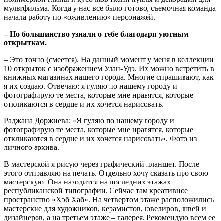
мультфильма. Когда у нас все было готово, съемочная команда
начала работу по «оживлению» персонажей.
– Но большинство узнали о тебе благодаря уютным
открыткам.
– Это точно (смеется). На данный момент у меня в коллекции
10 открыток с изображением Улан-Удэ. Их можно встретить в
книжных магазинах нашего города. Многие спрашивают, как
я их создаю. Отвечаю: я гуляю по нашему городу и
фотографирую те места, которые мне нравятся, которые
откликаются в сердце и их хочется нарисовать.
Раджана Доржиева: «Я гуляю по нашему городу и
фотографирую те места, которые мне нравятся, которые
откликаются в сердце и их хочется нарисовать». Фото из
личного архива.
В мастерской я рисую через графический планшет. После
этого отправляю на печать. Отдельно хочу сказать про свою
мастерскую. Она находится на последних этажах
республиканской типографии. Сейчас там креативное
пространство «Хэб Хаб». На четвертом этаже расположились
мастерские для художников, керамистов, ювелиров, швей и
дизайнеров, а на третьем этаже – галерея. Рекомендую всем ее