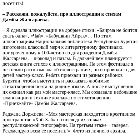
посетить!
– Расскажи, пожалуйста, про иллюстрации к стихам
Дамбы Жалсараева.
– Я сделала иллюстрации на добрые стихи: «Баирма не боится
спать одна», «Чай», «Бабушкин Айрак»… По этим
иллюстрациям Национальная библиотека Республики Бурятия
изготовила классный мерч к литературному фестивалю,
приуроченному к 100-летию со дня рождения Дамбы
Жалсараева, – шоколад и пазлы. В дальнейшем планируется
детская книга стихов с иллюстрациями. На этом фестивале я
не только рассказывала об иллюстрациях, но и проводила для
детей мастер-класс. Ребята приехали из разных районов
Бурятии, чтобы выступить и рассказать любимые
стихотворения поэта на родном языке. А после выступления
их ожидал как раз мой мастер-класс. Мы создавали небольшие
композиции в технике коллажа по стихотворению
«Приезжайте» Дамбы Жалсараева.
Раджана Доржиева: «Моя мастерская находится в креативном
пространстве «Хэб Хаб» на последних этажах
республиканской типографии. На третьем этаже – галерея.
Рекомендую всем ее посетить!». Фото из личного архива.