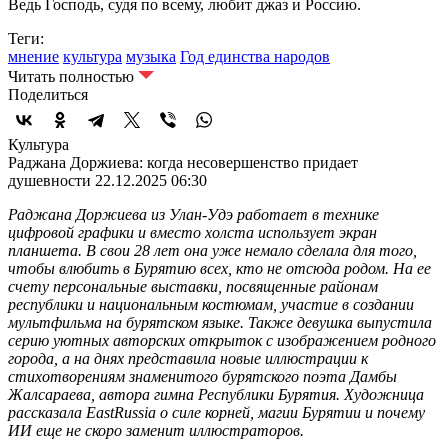
Ведь Господь, судя по всему, любит джаз и Россию.
Теги:
мнение
культура
музыка
Год единства народов
Читать полностью
Поделиться
Культура
Раджана Доржиева: когда несовершенство придает
душевности
22.12.2025 06:30
Раджана Доржиева из Улан-Удэ работает в технике
цифровой графики и вместо холста использует экран
планшета. В свои 28 лет она уже немало сделала для того,
чтобы влюбить в Бурятию всех, кто не отсюда родом. На ее
счету персональные выставки, посвященные районам
республики и национальным костюмам, участие в создании
мультфильма на бурятском языке. Также девушка выпустила
серию уютных авторских открыток с изображением родного
города, а на днях представила новые иллюстрации к
стихотворениям знаменитого бурятского поэта Дамбы
Жалсараева, автора гимна Республики Бурятия. Художница
рассказала EastRussia о силе корней, магии Бурятии и почему
ИИ еще не скоро заменит иллюстраторов.