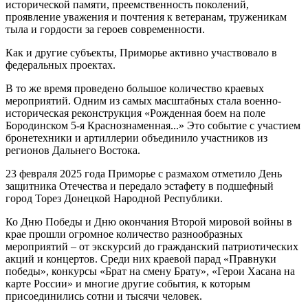
исторической памяти, преемственность поколений,
проявление уважения и почтения к ветеранам, труженикам
тыла и гордости за героев современности.
Как и другие субъекты, Приморье активно участвовало в
федеральных проектах.
В то же время проведено большое количество краевых
мероприятий. Одним из самых масштабных стала военно-
историческая реконструкция «Рожденная боем на поле
Бородинском 5-я Краснознаменная...» Это событие с участием
бронетехники и артиллерии объединило участников из
регионов Дальнего Востока.
23 февраля 2025 года Приморье с размахом отметило День
защитника Отечества и передало эстафету в подшефный
город Торез Донецкой Народной Республики.
Ко Дню Победы и Дню окончания Второй мировой войны в
крае прошли огромное количество разнообразных
мероприятий – от экскурсий до гражданский патриотических
акций и концертов. Среди них краевой парад «Правнуки
победы», конкурсы «Брат на смену Брату», «Герои Хасана на
карте России» и многие другие события, к которым
присоединились сотни и тысячи человек.