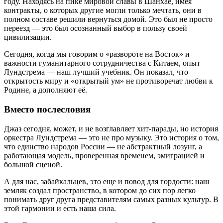
году. Находясь на пике мировой славы в Шанхае, имея
контракты, о которых другие могли только мечтать, они в
полном составе решили вернуться домой. Это был не просто
переезд — это был осознанный выбор в пользу своей
цивилизации.
Сегодня, когда мы говорим о «развороте на Восток» и
важности гуманитарного сотрудничества с Китаем, опыт
Лундстрема — наш лучший учебник. Он показал, что
открытость миру и «открытый ум» не противоречат любви к
Родине, а дополняют её.
Вместо послесловия
Джаз сегодня, может, и не возглавляет хит-парады, но история
оркестра Лундстрема — это не про музыку. Это история о том,
что единство народов России — не абстрактный лозунг, а
работающая модель, проверенная временем, эмиграцией и
большой сценой.
А для нас, забайкальцев, это еще и повод для гордости: наш
земляк создал пространство, в котором до сих пор легко
понимать друг друга представителям самых разных культур. В
этой гармонии и есть наша сила.