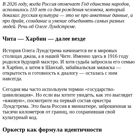
В 2026 году, когда Россия отмечает Год единства народов,
исполнилось 110 лет со дня рождения человека, который
доказал: русская культура — это не про анкетные данные, а
про драйв, созидание и умение объединять самых разных
людей. Речь об Олеге Лундстреме.
Чита — Харбин — далее везде
История Олега Лундстрема начинается не в мировых
столицах джаза, а в нашей Чите. Именно здесь в 1916 году
родился будущий маэстро. И хотя судьба забросила его семью
в Харбин, а затем в Шанхай, забайкальская закваска —
открытость и готовность к диалогу — осталась с ним
навсегда.
Сегодня мы часто используем термин «государство-
цивилизация». Но если вы хотите увидеть, как это выглядит
«вживую», посмотрите на первый состав оркестра
Лундстрема. Это была Россия в миниатюре, заброшенная за
тысячи километров от границ, но сохранившая свой
культурный код.
Оркестр как формула идентичности