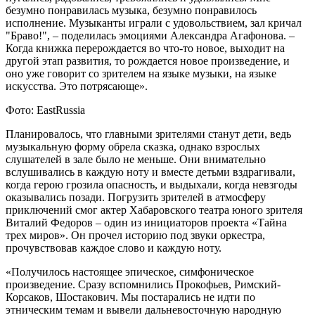
безумно понравилась музыка, безумно понравилось
исполнение. Музыканты играли с удовольствием, зал кричал
"Браво!", – поделилась эмоциями Александра Агафонова. –
Когда книжка перерождается во что-то новое, выходит на
другой этап развития, то рождается новое произведение, и
оно уже говорит со зрителем на языке музыки, на языке
искусства. Это потрясающе».
Фото: EastRussia
Планировалось, что главными зрителями станут дети, ведь
музыкальную форму обрела сказка, однако взрослых
слушателей в зале было не меньше. Они внимательно
вслушивались в каждую ноту и вместе детьми вздрагивали,
когда герою грозила опасность, и выдыхали, когда невзгоды
оказывались позади. Погрузить зрителей в атмосферу
приключений смог актер Хабаровского театра юного зрителя
Виталий Федоров – один из инициаторов проекта «Тайна
трех миров». Он прочел историю под звуки оркестра,
прочувствовав каждое слово и каждую ноту.
«Получилось настоящее эпическое, симфоническое
произведение. Сразу вспомнились Прокофьев, Римский-
Корсаков, Шостакович. Мы постарались не идти по
этническим темам и вывели дальневосточную народную