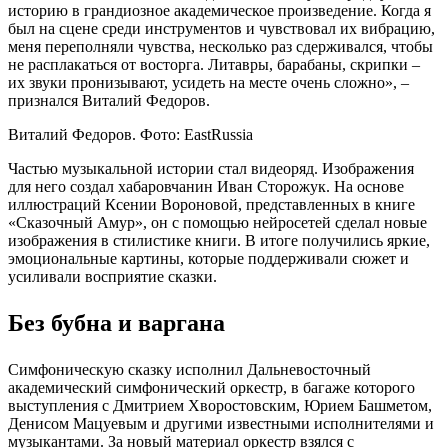
историю в грандиозное академическое произведение. Когда я
был на сцене среди инструментов и чувствовал их вибрацию,
меня переполняли чувства, несколько раз сдерживался, чтобы
не расплакаться от восторга. Литавры, барабаны, скрипки –
их звуки пронизывают, усидеть на месте очень сложно», –
признался Виталий Федоров.
Виталий Федоров. Фото: EastRussia
Частью музыкальной истории стал видеоряд. Изображения
для него создал хабаровчанин Иван Сторожук. На основе
иллюстраций Ксении Вороновой, представленных в книге
«Сказочный Амур», он с помощью нейросетей сделал новые
изображения в стилистике книги. В итоге получились яркие,
эмоциональные картины, которые поддерживали сюжет и
усиливали восприятие сказки.
Без бубна и варгана
Симфоническую сказку исполнил Дальневосточный
академический симфонический оркестр, в багаже которого
выступления с Дмитрием Хворостовским, Юрием Башметом,
Денисом Мацуевым и другими известными исполнителями и
музыкантами. За новый материал оркестр взялся с