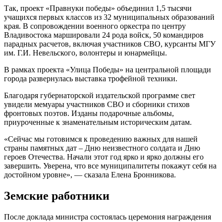
Так, проект «Правнуки победы» объединил 1,5 тысячи
учащихся первых классов из 32 муниципальных образований
края. В сопровождении военного оркестра по центру
Владивостока маршировали 24 рода войск, 50 командиров
парадных расчетов, включая участников СВО, курсанты МГУ
им. Г.И. Невельского, волонтеры и юнармейцы.
В рамках проекта «Улица Победы» на центральной площади
города развернулась выставка трофейной техники.
Благодаря губернаторской издательской программе свет
увидели мемуары участников СВО и сборники стихов
фронтовых поэтов. Изданы подарочные альбомы,
приуроченные к знаменательным историческим датам.
«Сейчас мы готовимся к проведению важных для нашей
страны памятных дат – Дню неизвестного солдата и Дню
героев Отечества. Начали этот год ярко и ярко должны его
завершить. Уверена, что все муниципалитеты покажут себя на
достойном уровне», — сказала Елена Бронникова.
Земские работники
После доклада министра состоялась церемония награждения