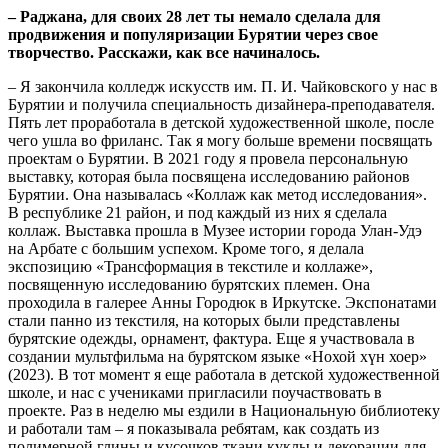
– Раджана, для своих 28 лет ты немало сделала для
продвижения и популяризации Бурятии через свое
творчество. Расскажи, как все начиналось.
– Я закончила колледж искусств им. П. И. Чайковского у нас в
Бурятии и получила специальность дизайнера-преподавателя.
Пять лет проработала в детской художественной школе, после
чего ушла во фриланс. Так я могу больше времени посвящать
проектам о Бурятии. В 2021 году я провела персональную
выставку, которая была посвящена исследованию районов
Бурятии. Она называлась «Коллаж как метод исследования».
В республике 21 район, и под каждый из них я сделала
коллаж. Выставка прошла в Музее истории города Улан-Удэ
на Арбате с большим успехом. Кроме того, я делала
экспозицию «Трансформация в текстиле и коллаже»,
посвященную исследованию бурятских племен. Она
проходила в галерее Анны Городюк в Иркутске. Экспонатами
стали панно из текстиля, на которых были представлены
бурятские одежды, орнамент, фактура. Еще я участвовала в
создании мультфильма на бурятском языке «Нохой хүн хоер»
(2023). В тот момент я еще работала в детской художественной
школе, и нас с учениками пригласили поучаствовать в
проекте. Раз в неделю мы ездили в Национальную библиотеку
и работали там – я показывала ребятам, как создать из
полимерной глины и кусочков ткани куклы и декорации для