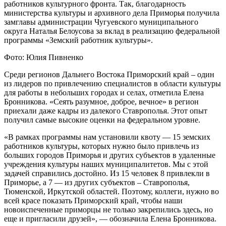
работников культурного фронта. Так, благодарность
министерства культуры и архивного дела Приморья получила
замглавы администрации Чугуевского муниципального
округа Наталья Белоусова за вклад в реализацию федеральной
программы «Земский работник культуры».
Фото: Юлия Пивненко
Среди регионов Дальнего Востока Приморский край – один
из лидеров по привлечению специалистов в области культуры
для работы в небольших городах и селах, отметила Елена
Бронникова. «Сеять разумное, доброе, вечное» в регион
приехали даже кадры из далекого Ставрополья. Этот опыт
получил самые высокие оценки на федеральном уровне.
«В рамках программы нам установили квоту — 15 земских
работников культуры, которых нужно было привлечь из
больших городов Приморья и других субъектов в удаленные
учреждения культуры наших муниципалитетов. Мы с этой
задачей справились достойно. Из 15 человек 8 привлекли в
Приморье, а 7 — из других субъектов – Ставрополья,
Тюменской, Иркутской областей. Поэтому, коллеги, нужно во
всей красе показать Приморский край, чтобы наши
новоиспеченные приморцы не только закрепились здесь, но
еще и пригласили друзей», — обозначила Елена Бронникова.