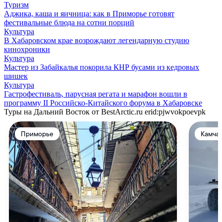
Туризм
Аджика, каша и яичница: как в Приморье готовят
фестивальные блюда на сотни порций
Культура
В Хабаровском крае возрождают легендарную студию
кинохроники
Культура
Мастер из Забайкалья покорила КНР бусами из кедровых
шишек
Культура
Гастрофестиваль, парусная регата и марафон вошли в
программу II Российско-Китайского форума в Хабаровске
Туры на Дальний Восток от BestArctic.ru
erid:pjwvokpoevpk