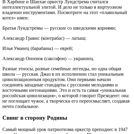
В Харбине и Шанхае оркестр Лундстрема считался
интеллектуальной элитой. И дело не только в виртуозном
владении инструментами. Посмотрите на этот «плавильный
котел» имен:
Братья Лундстремы — русские со шведскими корнями;
Александр Гравис (контрабас) — латыш;
Илья Уманец (барабаны) — еврей;
Александр Онопюк (саксофон) — украинец.
Разные этносы, разные семейные легенды, но одна общая
школа — русская. Джаз в их исполнении стал уникальным
цивилизационным продуктом. Они первыми начали
соединять западные стандарты с русскими мелодиями и
восточными интонациями. Это и есть та самая «уникальная
российская цивилизация», о которой говорит Президент: она
не поглощает чужое, а творчески его переосмысляет, создавая
нечто глобальное.
Свинг в сторону Родины
Самый мощный урок патриотизма оркестр преподнес в 1947