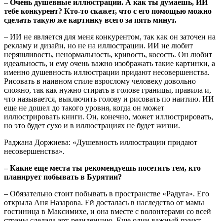
– Очень душевные иллюстрации. А как ты думаешь, ИИ
тебе конкурент? Кто-то скажет, что с его помощью можно
сделать такую же картинку всего за пять минут.
– ИИ не является для меня конкурентом, так как он заточен на
рекламу и дизайн, но не на иллюстрации. ИИ не любит
неряшливость, ненормальность, кривость, косость. Он любит
идеальность, и ему очень важно изображать такие картинки, а
именно душевность иллюстрации придают несовершенства.
Рисовать в наивном стиле взрослому человеку довольно
сложно, так как нужно стирать в голове границы, правила и,
что называется, выключить голову и рисовать по наитию. ИИ
еще не дошел до такого уровня, когда он может
иллюстрировать книги. Он, конечно, может иллюстрировать,
но это будет сухо и в иллюстрациях не будет жизни.
Раджана Доржиева: «Душевность иллюстрации придают
несовершенства».
– Какие еще места ты рекомендуешь посетить тем, кто
планирует побывать в Бурятии?
– Обязательно стоит побывать в пространстве «Радуга». Его
открыла Аня Назарова. Ей досталась в наследство от мамы
гостиница в Максимихе, и она вместе с волонтерами со всей
страны сделала арт-резиденцию. Еще один важный пункт –