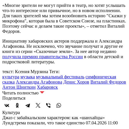
«Многие зрители не могут прийти в театр, но хотят услышать
что-то интересное или привычное, но в новом исполнении.
Для таких зрителей мы хотим возобновить историю "Сказки у
микрофона", которая была в Советском Союзе, на пластинках.
Поэтому сейчас и делаем такие проекты», – отметил Виталий
Федоров.
Инициативу хабаровских актеров поддержала и Александра
Агафонова. Не исключено, что звучание получат и другие ее
книги из серии «Сказочные земли». За нее автор недавно
получила премию правительства России
в области детской и
подростковой литературы.
текст: Ксения Мурзина
Теги:
культура
музыка
музыкальный фестиваль
симфоническая
сказка
Александра Агафонова
Денис Хоров
Виталий Федоров
Антон Шниткин
Хабаровск
Читать полностью
Поделиться
Культура
Джаз с забайкальским характером: как «шанхайцы»
Лундстрема показали, что такое единство
07.04.2026 11:00