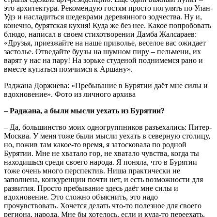
это архитектура. Рекомендую гостям просто погулять по Улан-
Удэ и насладиться шедеврами деревянного зодчества. Ну и,
конечно, бурятская кухня! Куда же без нее. Какое попробовать
блюдо, написал в своем стихотворении Дамба Жалсараев:
«Друзья, приезжайте на наше приволье, веселое вас ожидает
застолье. Отведайте буузы на шумном пиру – пельмени, их
варят у нас на пару! На зорьке студеной поднимемся рано и
вместе купаться помчимся к Аршану».
Раджана Доржиева: «Пребывание в Бурятии даёт мне силы и
вдохновение». Фото из личного архива
– Раджана, а были мысли уехать из Бурятии?
– Да, большинство моих одногруппников разъехались: Питер-
Москва. У меня тоже были мысли уехать в северную столицу,
но, пожив там какое-то время, я затосковала по родной
Бурятии. Мне не хватало гор, не хватало чувства, когда ты
находишься среди своего народа. Я поняла, что в Бурятии
тоже очень много перспектив. Ниша практически не
заполнена, конкуренции почти нет, и есть возможности для
развития. Просто пребывание здесь даёт мне силы и
вдохновение. Это сложно объяснить, это надо
прочувствовать. Хочется делать что-то полезное для своего
региона, народа. Мне бы хотелось, если и куда-то переехать,