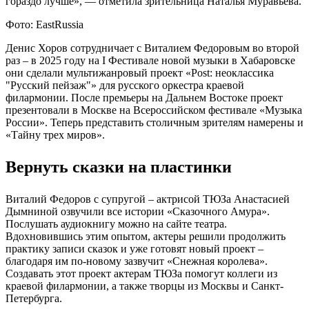
гораздо лучше», — отметила зрительница Наталья Муравьева.
Фото: EastRussia
Денис Хоров сотрудничает с Виталием Федоровым во второй
раз – в 2025 году на I Фестивале новой музыки в Хабаровске
они сделали мультижанровый проект «Post: неоклассика
"Русский пейзаж"» для русского оркестра краевой
филармонии. После премьеры на Дальнем Востоке проект
презентовали в Москве на Всероссийском фестивале «Музыка
России». Теперь представить столичным зрителям намерены и
«Тайну трех миров».
Вернуть сказки на пластинки
Виталий Федоров с супругой – актрисой ТЮЗа Анастасией
Дымниной озвучили все истории «Сказочного Амура».
Послушать аудиокнигу можно на сайте театра.
Вдохновившись этим опытом, актеры решили продолжить
практику записи сказок и уже готовят новый проект –
благодаря им по-новому зазвучит «Снежная королева».
Создавать этот проект актерам ТЮЗа помогут коллеги из
краевой филармонии, а также творцы из Москвы и Санкт-
Петербурга.