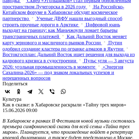
паводка
Сквер «Угольщиков» стал первым обновленным
пространством Лучегорска в 2026 году
На Российско-
Китайском форуме в Хабаровске обсудят космическое
партнерство
Ученые ДВФУ нашли выгодный способ
строить прочные дороги в Арктике
Цифровой юань
выходит на границу: как Маньчжоули ломает барьеры
трансграничных платежей
Как Дальний Восток меняет
карту зернового и масличного рынков России
Путин
одобрил создание кластера по огранке алмазов в Якутии
Востокгосплан: Дальний Восток ищет решения для выхода из
кадрового кризиса в судостроении
Пульс угля — 3 августа
2026: угольная промышленность в моменте
«Энергия
Сахалина-2026» — под знаком локальных успехов и
нерешенных вопросов
Поделиться
Культура
Как в сказке: в Хабаровске раскрыли «Тайну трех миров»
15.06.2026 09:00
В Хабаровске в рамках II Фестиваля новой музыки состоялась
премьера симфонической сказки для всей семьи «Тайна трех
миров». Планируется, что произведение войдет в репертуар
краевой филармонии, а также будет представлено в Москве.