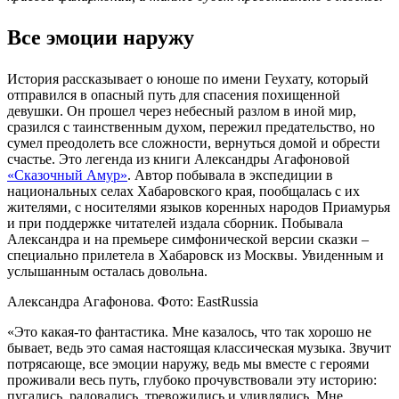
Все эмоции наружу
История рассказывает о юноше по имени Геухату, который
отправился в опасный путь для спасения похищенной
девушки. Он прошел через небесный разлом в иной мир,
сразился с таинственным духом, пережил предательство, но
сумел преодолеть все сложности, вернуться домой и обрести
счастье. Это легенда из книги Александры Агафоновой
«Сказочный Амур»
. Автор побывала в экспедиции в
национальных селах Хабаровского края, пообщалась с их
жителями, с носителями языков коренных народов Приамурья
и при поддержке читателей издала сборник. Побывала
Александра и на премьере симфонической версии сказки –
специально прилетела в Хабаровск из Москвы. Увиденным и
услышанным осталась довольна.
Александра Агафонова. Фото: EastRussia
«Это какая-то фантастика. Мне казалось, что так хорошо не
бывает, ведь это самая настоящая классическая музыка. Звучит
потрясающе, все эмоции наружу, ведь мы вместе с героями
проживали весь путь, глубоко прочувствовали эту историю:
пугались, радовались, тревожились и удивлялись. Мне