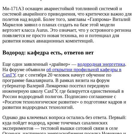
Ми-171А3 оснащен авариестойкой топливной системой и
системой аварийного приводнения, что критически важно для
полетов над водой. Более того, замглавы «Газпрома» Виталий
Маркелов заявил о планах создать на базе этой модели
вертолет класса Aurus. Это означает, что у островного региона
появляется не просто новая техника, но и потенциал для
развития новых авиационных компетенций.
Водород: кафедра есть, ответов нет
Еще один заявленный «драйвер» —
водородная энергетика
.
На форуме объявили
об открытии профильной кафедры в
СахГУ
, где с сентября 20 человек начнут обучение по
программе бакалавриата. В рамках визита на форум
губернатор Валерий Лимаренко посетил передовую
инженерную школу СахГУ, где базируется единственный в
России водородный полигон. Подписано соглашение с
«Росатом технологическое развитие» о подготовке кадров и
развитии водородных технологий.
Однако два ключевых вопроса остались без ответа. Первый:
куда пойдет водород, кроме точечных сахалинских
экспериментов — тестовой вышки сотовой связи в селе
Огоньки, частичного энергоснабжения поселка Новиково и