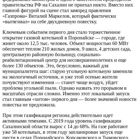
правительства РФ на Сахалин не приехал никто. Вместо них
главной фигурой на сцене стал зампред правления
«Газпрома» Виталий Маркелов, который фактически
«вытягивал» на себе двухдневную повестку.
Ключевым событием первого дня стало торжественное
открытие газовой котельной в Поронайске — городе, где
живет около 12,5 тыс. человек. Объект мощностью 60 МВт
обеспечит теплом 210 жилых домов, 9 школ, 4 детских сада,
центральную районную больницу, социально-
реабилитационный центр для несовершеннолетних и еще
более 130 объектов. Это, безусловно, важный для
муниципалитета шаг: старую угольную котельную заменили
на экологичный источник, и уже этой осенью жители
почувствуют изменения — станет чище воздух, уйдет
проблема угольной пыли. Однако назвать это прорывом в
масштабах отрасли сложно. Именно этот локальный запуск
стал главным «хитом» первого дня — более значимой новости
повестка не предложила.
При этом газификация региона действительно идет
активными темпами. С 2019 года уровень газификации
Сахалинской области вырос с 14 до 68%. На газе работают
уже 58 котельных, в этом году запланирован запуск еще
шести в селах Поронайского, Корсаковского и Тымовского