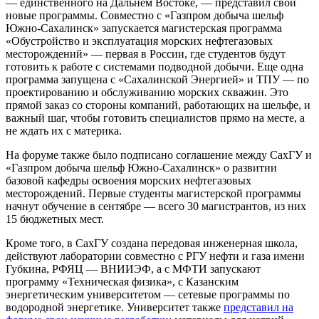
— единственного на Дальнем Востоке, — представил свои
новые программы. Совместно с «Газпром добыча шельф
Южно-Сахалинск» запускается магистерская программа
«Обустройство и эксплуатация морских нефтегазовых
месторождений» — первая в России, где студентов будут
готовить к работе с системами подводной добычи. Еще одна
программа запущена с «Сахалинской Энергией» и ТПУ — по
проектированию и обслуживанию морских скважин. Это
прямой заказ со стороны компаний, работающих на шельфе, и
важный шаг, чтобы готовить специалистов прямо на месте, а
не ждать их с материка.
На форуме также было подписано соглашение между СахГУ и
«Газпром добыча шельф Южно-Сахалинск» о развитии
базовой кафедры освоения морских нефтегазовых
месторождений. Первые студенты магистерской программы
начнут обучение в сентябре — всего 30 магистрантов, из них
15 бюджетных мест.
Кроме того, в СахГУ создана передовая инженерная школа,
действуют лаборатории совместно с РГУ нефти и газа имени
Губкина, РФЯЦ — ВНИИЭФ, а с МФТИ запускают
программу «Техническая физика», с Казанским
энергетическим университетом — сетевые программы по
водородной энергетике. Университет также
представил на