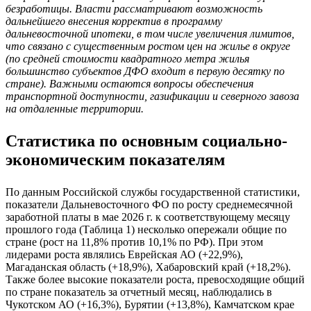
безработицы. Власти рассматривают возможность
дальнейшего внесения корректив в программу
дальневосточной ипотеки, в том числе увеличения лимитов,
что связано с существенным ростом цен на жилье в округе
(по средней стоимости квадратного метра жилья
большинство субъектов ДФО входит в первую десятку по
стране). Важными остаются вопросы обеспечения
транспортной доступности, газификации и северного завоза
на отдаленные территории.
Статистика по основным социально-
экономическим показателям
По данным Российской службы государственной статистики,
показатели Дальневосточного ФО по росту среднемесячной
заработной платы в мае 2026 г. к соответствующему месяцу
прошлого года (Таблица 1) несколько опережали общие по
стране (рост на 11,8% против 10,1% по РФ). При этом
лидерами роста являлись Еврейская АО (+22,9%),
Магаданская область (+18,9%), Хабаровский край (+18,2%).
Также более высокие показатели роста, превосходящие общий
по стране показатель за отчетный месяц, наблюдались в
Чукотском АО (+16,3%), Бурятии (+13,8%), Камчатском крае