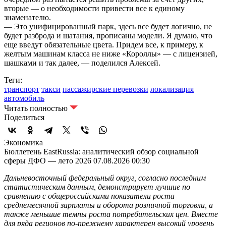
вторые — о необходимости привести все к единому
знаменателю.
— Это унифицированный парк, здесь все будет логично, не
будет разброда и шатания, прописаны модели. Я думаю, что
еще введут обязательные цвета. Придем все, к примеру, к
желтым машинам класса не ниже «Короллы» — с лицензией,
шашками и так далее, — поделился Алексей.
Теги:
транспорт
такси
пассажирские перевозки
локализация
автомобиль
Читать полностью
Поделиться
Экономика
Бюллетень EastRussia: аналитический обзор социальной
сферы ДФО — лето 2026
07.08.2026 00:30
Дальневосточный федеральный округ, согласно последним
статистическим данным, демонстрирует лучшие по
сравнению с общероссийскими показатели роста
среднемесячной зарплаты и оборота розничной торговли, а
также меньшие темпы роста потребительских цен. Вместе
для ряда регионов по-прежнему характерен высокий уровень