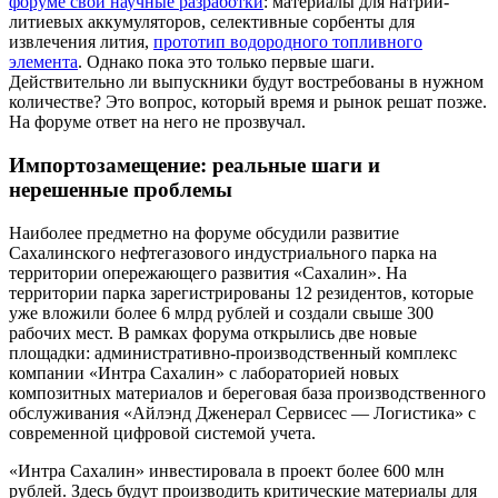
форуме свои научные разработки
: материалы для натрий-
литиевых аккумуляторов, селективные сорбенты для
извлечения лития,
прототип водородного топливного
элемента
. Однако пока это только первые шаги.
Действительно ли выпускники будут востребованы в нужном
количестве? Это вопрос, который время и рынок решат позже.
На форуме ответ на него не прозвучал.
Импортозамещение: реальные шаги и
нерешенные проблемы
Наиболее предметно на форуме обсудили развитие
Сахалинского нефтегазового индустриального парка на
территории опережающего развития «Сахалин». На
территории парка зарегистрированы 12 резидентов, которые
уже вложили более 6 млрд рублей и создали свыше 300
рабочих мест. В рамках форума открылись две новые
площадки: административно-производственный комплекс
компании «Интра Сахалин» с лабораторией новых
композитных материалов и береговая база производственного
обслуживания «Айлэнд Дженерал Сервисес — Логистика» с
современной цифровой системой учета.
«Интра Сахалин» инвестировала в проект более 600 млн
рублей. Здесь будут производить критические материалы для