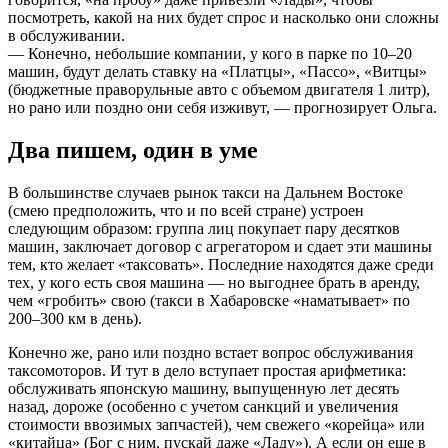
посмотреть, какой на них будет спрос и насколько они сложны
в обслуживании.
— Конечно, небольшие компании, у кого в парке по 10–20
машин, будут делать ставку на «Платцы», «Пассо», «Витцы»
(бюджетные праворульные авто с объемом двигателя 1 литр),
но рано или поздно они себя изживут, — прогнозирует Ольга.
Два пишем, один в уме
В большинстве случаев рынок такси на Дальнем Востоке
(смею предположить, что и по всей стране) устроен
следующим образом: группа лиц покупает пару десятков
машин, заключает договор с агрегатором и сдает эти машины
тем, кто желает «таксовать». Последние находятся даже среди
тех, у кого есть своя машина — но выгоднее брать в аренду,
чем «гробить» свою (такси в Хабаровске «наматывает» по
200–300 км в день).
Конечно же, рано или поздно встает вопрос обслуживания
таксомоторов. И тут в дело вступает простая арифметика:
обслуживать японскую машину, выпущенную лет десять
назад, дороже (особенно с учетом санкций и увеличения
стоимости ввозимых запчастей), чем свежего «корейца» или
«китайца» (Бог с ним, пускай даже «Ладу»). А если он еще в