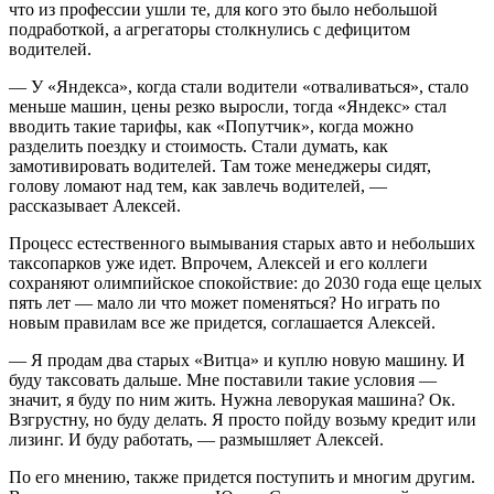
что из профессии ушли те, для кого это было небольшой
подработкой, а агрегаторы столкнулись с дефицитом
водителей.
— У «Яндекса», когда стали водители «отваливаться», стало
меньше машин, цены резко выросли, тогда «Яндекс» стал
вводить такие тарифы, как «Попутчик», когда можно
разделить поездку и стоимость. Стали думать, как
замотивировать водителей. Там тоже менеджеры сидят,
голову ломают над тем, как завлечь водителей, —
рассказывает Алексей.
Процесс естественного вымывания старых авто и небольших
таксопарков уже идет. Впрочем, Алексей и его коллеги
сохраняют олимпийское спокойствие: до 2030 года еще целых
пять лет — мало ли что может поменяться? Но играть по
новым правилам все же придется, соглашается Алексей.
— Я продам два старых «Витца» и куплю новую машину. И
буду таксовать дальше. Мне поставили такие условия —
значит, я буду по ним жить. Нужна леворукая машина? Ок.
Взгрустну, но буду делать. Я просто пойду возьму кредит или
лизинг. И буду работать, — размышляет Алексей.
По его мнению, также придется поступить и многим другим.