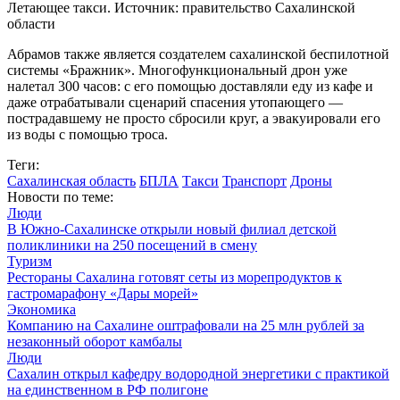
Летающее такси. Источник: правительство Сахалинской
области
Абрамов также является создателем сахалинской беспилотной
системы «Бражник». Многофункциональный дрон уже
налетал 300 часов: с его помощью доставляли еду из кафе и
даже отрабатывали сценарий спасения утопающего —
пострадавшему не просто сбросили круг, а эвакуировали его
из воды с помощью троса.
Теги:
Сахалинская область
БПЛА
Такси
Транспорт
Дроны
Новости по теме:
Люди
В Южно-Сахалинске открыли новый филиал детской
поликлиники на 250 посещений в смену
Туризм
Рестораны Сахалина готовят сеты из морепродуктов к
гастромарафону «Дары морей»
Экономика
Компанию на Сахалине оштрафовали на 25 млн рублей за
незаконный оборот камбалы
Люди
Сахалин открыл кафедру водородной энергетики с практикой
на единственном в РФ полигоне