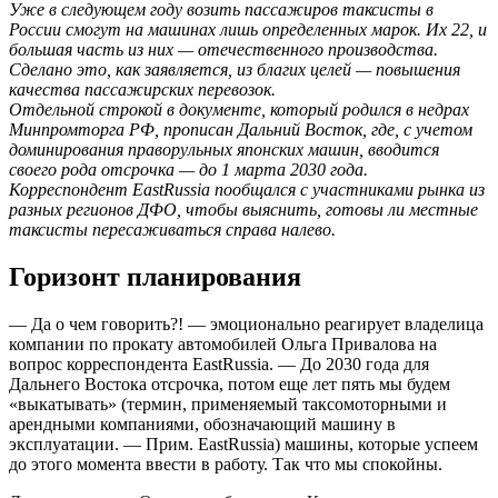
Уже в следующем году возить пассажиров таксисты в
России смогут на машинах лишь определенных марок. Их 22, и
большая часть из них — отечественного производства.
Сделано это, как заявляется, из благих целей — повышения
качества пассажирских перевозок.
Отдельной строкой в документе, который родился в недрах
Минпромторга РФ, прописан Дальний Восток, где, с учетом
доминирования праворульных японских машин, вводится
своего рода отсрочка — до 1 марта 2030 года.
Корреспондент EastRussia пообщался с участниками рынка из
разных регионов ДФО, чтобы выяснить, готовы ли местные
таксисты пересаживаться справа налево.
Горизонт планирования
— Да о чем говорить?! — эмоционально реагирует владелица
компании по прокату автомобилей Ольга Привалова на
вопрос корреспондента EastRussia. — До 2030 года для
Дальнего Востока отсрочка, потом еще лет пять мы будем
«выкатывать» (термин, применяемый таксомоторными и
арендными компаниями, обозначающий машину в
эксплуатации. — Прим. EastRussia) машины, которые успеем
до этого момента ввести в работу. Так что мы спокойны.