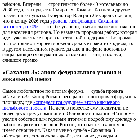
районов. Впереди — строительство более 40 котельных до
2030 года, газ придет в Смирных, Томари, Холмск и другие
населенные пункты. Губернатор Валерий Лимаренко заявил,
что к концу 2026 года
уровень газификации Сахалина
вырастет до 70%
— это, безусловно, значительное достижение
для населения региона. Но называть прорывом работу, которая
идет уже шесть лет при значительной поддержке «Газпрома»
и с постоянной корректировкой сроков вправо то в одном, то
в другом населенном пункте, да еще и на фоне постоянно
сокращающихся бюджетных вложений — это, пожалуй,
слишком громко.
«Сахалин-3»: анонс федерального уровня и
локальный шепот
Самое любопытное по итогам форума — судьба проекта
«Сахалин-3». Фонд Росконгресс ранее анонсировал форум как
площадку, где
«определится будущее» этого ключевого
шельфового проекта
. На деле в повестке ему посвятили не
более двух-трех упоминаний. Основное внимание «Газпром»
уделил собственным годовым итогам и подробному докладу о
работе в арктической зоне России, которая к Сахалину не
имеет отношения. Какая именно судьба «Сахалина-3»
обсуждалась, осталось загадкой: детальные доклады и