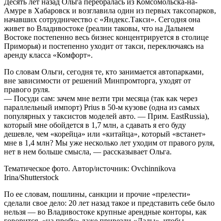
Десять лет назад Ольга перебралась из Комсомольска-на-
Амуре в Хабаровск и возглавила один из первых таксопарков,
начавших сотрудничество с «Яндекс.Такси». Сегодня она
живет во Владивостоке (реалии таковы, что на Дальнем
Востоке постепенно весь бизнес концентрируется в столице
Приморья) и постепенно уходит от такси, переключаясь на
аренду класса «Комфорт».
По словам Ольги, сегодня те, кто занимается автопарками,
вне зависимости от решений Минпромторга, уходят от
правого руля.
— Посуди сам: зачем мне везти три месяца (так как через
параллельный импорт) Prius в 50-м кузове (одна из самых
популярных у таксистов моделей авто. — Прим. EastRussia),
который мне обойдется в 1,7 млн, а сдавать я его буду
дешевле, чем «корейца» или «китайца», который «встанет»
мне в 1,4 млн? Мы уже несколько лет уходим от правого руля,
нет в нем больше смысла, — рассказывает Ольга.
Тематическое фото. Автор/источник: Ovchinnikova
Irina/Shutterstock
По ее словам, пошлины, санкции и прочие «прелести»
сделали свое дело: 20 лет назад такое и представить себе было
нельзя — во Владивостоке крупные арендные конторы, как
говорится, «на пробу» даже привезли «Лады», чтобы