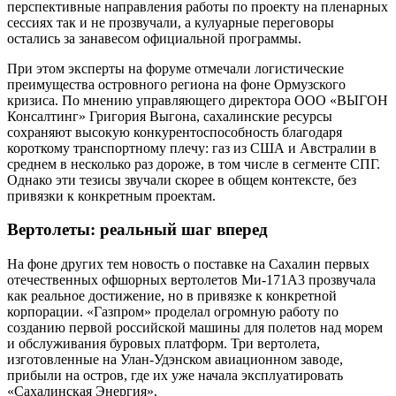
перспективные направления работы по проекту на пленарных
сессиях так и не прозвучали, а кулуарные переговоры
остались за занавесом официальной программы.
При этом эксперты на форуме отмечали логистические
преимущества островного региона на фоне Ормузского
кризиса. По мнению управляющего директора ООО «ВЫГОН
Консалтинг» Григория Выгона, сахалинские ресурсы
сохраняют высокую конкурентоспособность благодаря
короткому транспортному плечу: газ из США и Австралии в
среднем в несколько раз дороже, в том числе в сегменте СПГ.
Однако эти тезисы звучали скорее в общем контексте, без
привязки к конкретным проектам.
Вертолеты: реальный шаг вперед
На фоне других тем новость о поставке на Сахалин первых
отечественных офшорных вертолетов Ми-171А3 прозвучала
как реальное достижение, но в привязке к конкретной
корпорации. «Газпром» проделал огромную работу по
созданию первой российской машины для полетов над морем
и обслуживания буровых платформ. Три вертолета,
изготовленные на Улан-Удэнском авиационном заводе,
прибыли на остров, где их уже начала эксплуатировать
«Сахалинская Энергия».