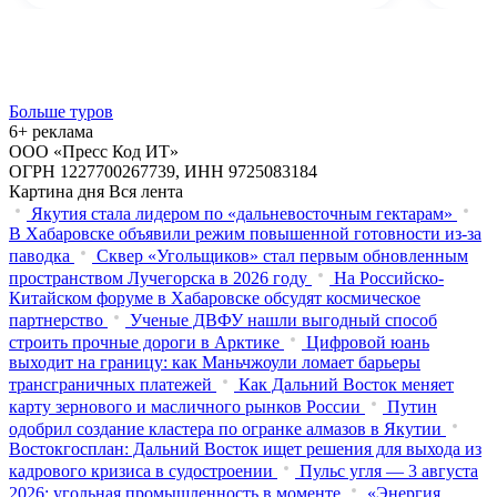
Больше туров
6+ реклама
ООО «Пресс Код ИТ»
ОГРН 1227700267739, ИНН 9725083184
Картина дня
Вся лента
Якутия стала лидером по «дальневосточным гектарам»
В Хабаровске объявили режим повышенной готовности из‑за
паводка
Сквер «Угольщиков» стал первым обновленным
пространством Лучегорска в 2026 году
На Российско-
Китайском форуме в Хабаровске обсудят космическое
партнерство
Ученые ДВФУ нашли выгодный способ
строить прочные дороги в Арктике
Цифровой юань
выходит на границу: как Маньчжоули ломает барьеры
трансграничных платежей
Как Дальний Восток меняет
карту зернового и масличного рынков России
Путин
одобрил создание кластера по огранке алмазов в Якутии
Востокгосплан: Дальний Восток ищет решения для выхода из
кадрового кризиса в судостроении
Пульс угля — 3 августа
2026: угольная промышленность в моменте
«Энергия