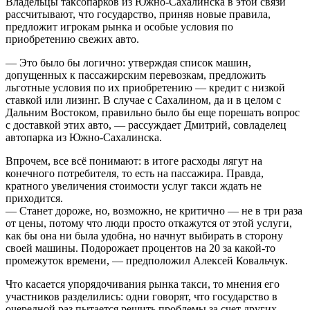
Владельцы таксопарков из Южно-Сахалинска в этой связи
рассчитывают, что государство, приняв новые правила,
предложит игрокам рынка и особые условия по
приобретению свежих авто.
— Это было бы логично: утверждая список машин,
допущенных к пассажирским перевозкам, предложить
льготные условия по их приобретению — кредит с низкой
ставкой или лизинг. В случае с Сахалином, да и в целом с
Дальним Востоком, правильно было бы еще порешать вопрос
с доставкой этих авто, — рассуждает Дмитрий, совладелец
автопарка из Южно-Сахалинска.
Впрочем, все всё понимают: в итоге расходы лягут на
конечного потребителя, то есть на пассажира. Правда,
кратного увеличения стоимости услуг такси ждать не
приходится.
— Станет дороже, но, возможно, не критично — не в три раза
от цены, потому что люди просто откажутся от этой услуги,
как бы она ни была удобна, но начнут выбирать в сторону
своей машины. Подорожает процентов на 20 за какой-то
промежуток времени, — предположил Алексей Ковальчук.
Что касается упорядочивания рынка такси, то мнения его
участников разделились: одни говорят, что государство в
очередной раз пытается решить проблемы за счет других,