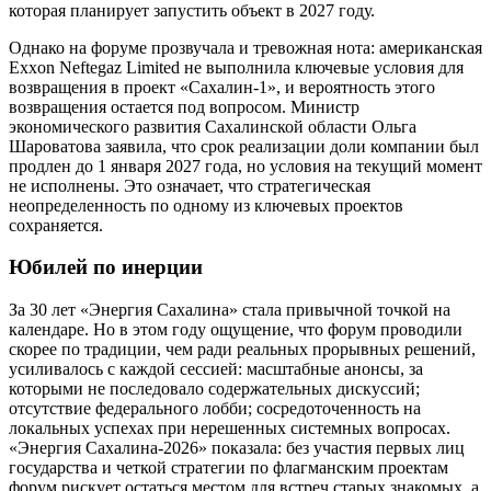
которая планирует запустить объект в 2027 году.
Однако на форуме прозвучала и тревожная нота: американская
Exxon Neftegaz Limited не выполнила ключевые условия для
возвращения в проект «Сахалин-1», и вероятность этого
возвращения остается под вопросом. Министр
экономического развития Сахалинской области Ольга
Шароватова заявила, что срок реализации доли компании был
продлен до 1 января 2027 года, но условия на текущий момент
не исполнены. Это означает, что стратегическая
неопределенность по одному из ключевых проектов
сохраняется.
Юбилей по инерции
За 30 лет «Энергия Сахалина» стала привычной точкой на
календаре. Но в этом году ощущение, что форум проводили
скорее по традиции, чем ради реальных прорывных решений,
усиливалось с каждой сессией: масштабные анонсы, за
которыми не последовало содержательных дискуссий;
отсутствие федерального лобби; сосредоточенность на
локальных успехах при нерешенных системных вопросах.
«Энергия Сахалина-2026» показала: без участия первых лиц
государства и четкой стратегии по флагманским проектам
форум рискует остаться местом для встреч старых знакомых, а