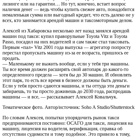
лизинге или на гарантии… Но тут, конечно, встает вопрос
наличия денег — ведь чтобы купить свежее авто, понадобится
немаленькая сумма или выгодный кредит, что есть далеко не у
всех, кто занимается арендой машин и таксомоторным делом.
Алексей из Хабаровска несколько лет назад занялся арендой
машин под такси: купил праворульные Toyota Vitz и Toyota
Passo, посадил на них водителей и сам также стал таксовать.
Первым «пал» Vitz 2001 года выпуска — агрегатор попросту
перестал пропускать машину из-за ее возраста, пришлось ее
продать.
— Маленькому не выжить вообще, если у тебя три машины.
Ты все время должен расширять свой автопарк до какого-то
определенного предела — хотя бы до 30 машин. И обновлять
этот парк, то есть все время в бизнесе должны быть деньги.
Если у тебя просто сдаются машины, и ты оттуда эти деньги
забираешь, то ты просто доживешь до 2030 года, распродашь
машины — и все, — рассказывает Алексей Ковальчук.
Тематическое фото. Автор/источник: Soho A Studio/Shutterstock
По словам Алексея, попытки упорядочить рынок такси
предпринимаются постоянно: ОСАГО для такси, лицензия на
машину, лицензия на водителя, верификация, справка об
отсутствии судимости и тому подобное. Это привело к тому,