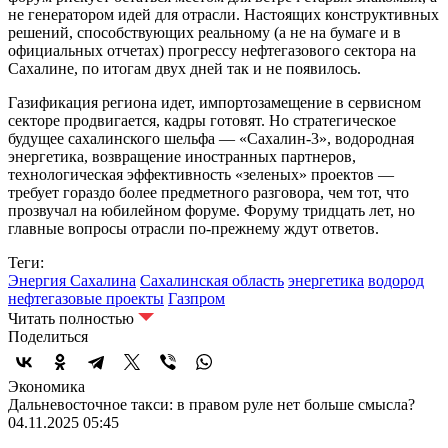
не генератором идей для отрасли. Настоящих конструктивных
решений, способствующих реальному (а не на бумаге и в
официальных отчетах) прогрессу нефтегазового сектора на
Сахалине, по итогам двух дней так и не появилось.
Газификация региона идет, импортозамещение в сервисном
секторе продвигается, кадры готовят. Но стратегическое
будущее сахалинского шельфа — «Сахалин-3», водородная
энергетика, возвращение иностранных партнеров,
технологическая эффективность «зеленых» проектов —
требует гораздо более предметного разговора, чем тот, что
прозвучал на юбилейном форуме. Форуму тридцать лет, но
главные вопросы отрасли по-прежнему ждут ответов.
Теги:
Энергия Сахалина
Сахалинская область
энергетика
водород
нефтегазовые проекты
Газпром
Читать полностью
Поделиться
Экономика
Дальневосточное такси: в правом руле нет больше смысла?
04.11.2025 05:45