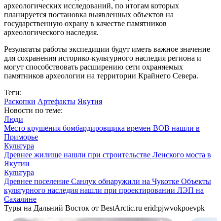
археологических исследований, по итогам которых
планируется постановка выявленных объектов на
государственную охрану в качестве памятников
археологического наследия.
Результаты работы экспедиции будут иметь важное значение
для сохранения историко-культурного наследия региона и
могут способствовать расширению сети охраняемых
памятников археологии на территории Крайнего Севера.
Теги:
Раскопки
Артефакты
Якутия
Новости по теме:
Люди
Место крушения бомбардировщика времен ВОВ нашли в
Приморье
Культура
Древнее жилище нашли при строительстве Ленского моста в
Якутии
Культура
Древнее поселение Санлук обнаружили на Чукотке
Объекты
культурного наследия нашли при проектировании ЛЭП на
Сахалине
Туры на Дальний Восток от BestArctic.ru
erid:pjwvokpoevpk