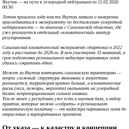
Якутия — на пути к углеродной нейтральности
11.02.2026
00:30
Летом прошлого года власти Якутии заявили о намерении
присоединиться к эксперименту по достижению углеродной
нейтральности — по аналогии с Сахалинской областью, где
уже реализуется отдельный «климатический» контур
регулирования.
Сахалинский климатический эксперимент стартовал в 2022
году и рассчитан до 2028-го. В нем участвуют
35 компаний, а
срок подготовки регионального кадастра парниковых газов
удалось сократить вдвое.
Может ли Якутия повторить сахалинскую траекторию —
вопрос сложный: структура экономики и энергетики
различается, территория кратно больше, а климатические
риски (леса, пожары, мерзлота) оказывают на углеродный
баланс непропорционально сильное влияние.
Тем не менее у республики уже есть и научная база, и набор
практик, которые можно «собрать» в региональную
климатическую политику — от кадастра парниковых газов до
отраслевых и корпоративных проектов.
От указа — к кадастру и концепции