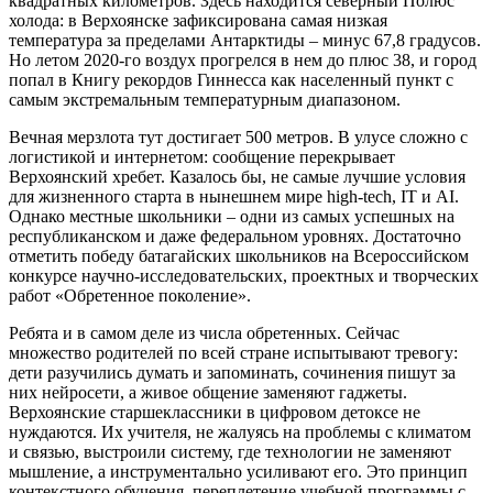
квадратных километров. Здесь находится северный Полюс
холода: в Верхоянске зафиксирована самая низкая
температура за пределами Антарктиды – минус 67,8 градусов.
Но летом 2020-го воздух прогрелся в нем до плюс 38, и город
попал в Книгу рекордов Гиннесса как населенный пункт с
самым экстремальным температурным диапазоном.
Вечная мерзлота тут достигает 500 метров. В улусе сложно с
логистикой и интернетом: сообщение перекрывает
Верхоянский хребет. Казалось бы, не самые лучшие условия
для жизненного старта в нынешнем мире high-tech, IT и AI.
Однако местные школьники – одни из самых успешных на
республиканском и даже федеральном уровнях. Достаточно
отметить победу батагайских школьников на Всероссийском
конкурсе научно-исследовательских, проектных и творческих
работ «Обретенное поколение».
Ребята и в самом деле из числа обретенных. Сейчас
множество родителей по всей стране испытывают тревогу:
дети разучились думать и запоминать, сочинения пишут за
них нейросети, а живое общение заменяют гаджеты.
Верхоянские старшеклассники в цифровом детоксе не
нуждаются. Их учителя, не жалуясь на проблемы с климатом
и связью, выстроили систему, где технологии не заменяют
мышление, а инструментально усиливают его. Это принцип
контекстного обучения, переплетение учебной программы с