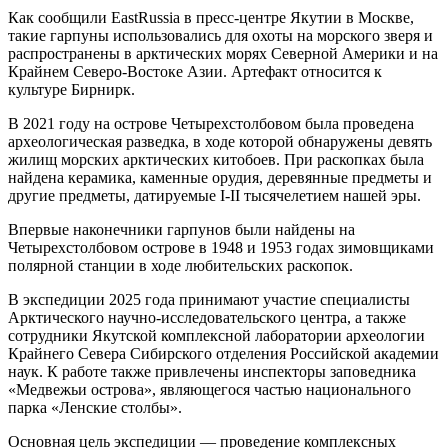
Как сообщили EastRussia в пресс-центре Якутии в Москве,
такие гарпуны использовались для охоты на морского зверя и
распространены в арктических морях Северной Америки и на
Крайнем Северо-Востоке Азии. Артефакт относится к
культуре Бирнирк.
В 2021 году на острове Четырехстолбовом была проведена
археологическая разведка, в ходе которой обнаружены девять
жилищ морских арктических китобоев. При раскопках была
найдена керамика, каменные орудия, деревянные предметы и
другие предметы, датируемые I-II тысячелетием нашей эры.
Впервые наконечники гарпунов были найдены на
Четырехстолбовом острове в 1948 и 1953 годах зимовщиками
полярной станции в ходе любительских раскопок.
В экспедиции 2025 года принимают участие специалисты
Арктического научно-исследовательского центра, а также
сотрудники Якутской комплексной лаборатории археологии
Крайнего Севера Сибирского отделения Российской академии
наук. К работе также привлечены инспекторы заповедника
«Медвежьи острова», являющегося частью национального
парка «Ленские столбы».
Основная цель экспедиции — проведение комплексных