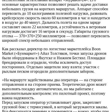
основные характеристики позволяют решать задачи доставки
небольших грузов на коротких маршрутах. Аппарат способен
перевозить до 10 килограммов полезной нагрузки, развивать
крейсерскую скорость около 60 километров в час и находиться
в воздухе до 40 минут. Дальность полета на одном заряде
составляет около 22 километров, а устойчивость к ветровым
нагрузкам достигает 16 метров в секунду. Габариты грузового
отсека — 370×370×250 миллиметров — позволяют перевозить
широкий спектр небольших отправлений.
Как рассказал директор по логистике маркетплейса Boon
Market («Бунмаркет») Айал Толстяков, точки запуска дронов
были оборудованы в Якутске и Нижнем Бестяхе. Площадки
брендировали и оградили, чтобы исключить доступ
посторонних. Отдельно защитили зону взлета: участок с
рыхлым песком огородили дополнительным забором.
«На маршруте задействованы два оператора — на стороне
отправления и на стороне приема. Теоретически дрон может
выполнять посадку автоматически, но мы работаем с
дополнительным контролем: это пилотный проект, поэтому
важна надежность.
Перед запуском оператор устанавливает дрон, закрепляет
грузовой бокс с термосумкой, в который загружаются заказы.
Все фиксируется ремнями и проверяется — важно, чтобы при