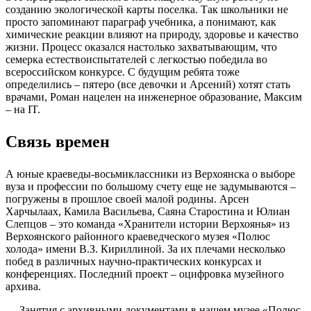
созданию экологической карты поселка. Так школьники не
просто запоминают параграф учебника, а понимают, как
химические реакции влияют на природу, здоровье и качество
жизни. Процесс оказался настолько захватывающим, что
семерка естествоиспытателей с легкостью победила во
всероссийском конкурсе. С будущим ребята тоже
определились – пятеро (все девочки и Арсений) хотят стать
врачами, Роман нацелен на инженерное образование, Максим
– на IT.
Связь времен
А юные краеведы-восьмиклассники из Верхоянска о выборе
вуза и профессии по большому счету еще не задумываются –
погружены в прошлое своей малой родины. Арсен
Харчылаах, Камила Васильева, Саяна Старостина и Юлиан
Слепцов – это команда «Хранители истории Верхоянья» из
Верхоянского районного краеведческого музея «Полюс
холода» имени В.З. Кириллиной. За их плечами несколько
побед в различных научно-практических конкурсах и
конференциях. Последний проект – оцифровка музейного
архива.
— Занятия с архивными документами в нашем музее «Полюс