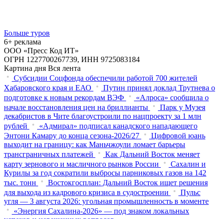
Больше туров
6+ реклама
ООО «Пресс Код ИТ»
ОГРН 1227700267739, ИНН 9725083184
Картина дня
Вся лента
Субсидии Соцфонда обеспечили работой 700 жителей
Хабаровского края и ЕАО
Путин принял доклад Трутнева о
подготовке к новым рекордам ВЭФ
«Алроса» сообщила о
начале восстановления цен на бриллианты
Парк у Музея
декабристов в Чите благоустроили по нацпроекту за 1 млн
рублей
«Адмирал» подписал канадского нападающего
Энтони Камару до конца сезона-2026/27
Цифровой юань
выходит на границу: как Маньчжоули ломает барьеры
трансграничных платежей
Как Дальний Восток меняет
карту зернового и масличного рынков России
Сахалин и
Курилы за год сократили выбросы парниковых газов на 142
тыс. тонн
Востокгосплан: Дальний Восток ищет решения
для выхода из кадрового кризиса в судостроении
Пульс
угля — 3 августа 2026: угольная промышленность в моменте
«Энергия Сахалина-2026» — под знаком локальных