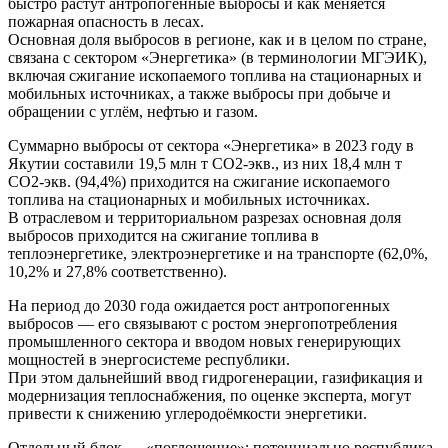
быстро растут антропогенные выбросы и как меняется
пожарная опасность в лесах.
Основная доля выбросов в регионе, как и в целом по стране,
связана с сектором «Энергетика» (в терминологии МГЭИК),
включая сжигание ископаемого топлива на стационарных и
мобильных источниках, а также выбросы при добыче и
обращении с углём, нефтью и газом.
Суммарно выбросы от сектора «Энергетика» в 2023 году в
Якутии составили 19,5 млн т СО2-экв., из них 18,4 млн т
СО2-экв. (94,4%) приходится на сжигание ископаемого
топлива на стационарных и мобильных источниках.
В отраслевом и территориальном разрезах основная доля
выбросов приходится на сжигание топлива в
теплоэнергетике, электроэнергетике и на транспорте (62,0%,
10,2% и 27,8% соответственно).
На период до 2030 года ожидается рост антропогенных
выбросов — его связывают с ростом энергопотребления
промышленного сектора и вводом новых генерирующих
мощностей в энергосистеме республики.
При этом дальнейший ввод гидрогенерации, газификация и
модернизация теплоснабжения, по оценке эксперта, могут
привести к снижению углеродоёмкости энергетики.
Отдельный блок — «поглощение»: потенциально республика