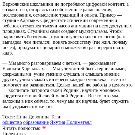
Верхоянские школьники не потребляют цифровой контент, а
создают его, опираясь на собственные размышления,
исследования, осмысление традиций и опыта. Пример —
студия «Аартык». Среднестатистический современный
ребенок отсмотрел тысячи часов анимации на всех доступных
площадках. Студийцы сами создают мультфильмы. Чтобы
нарисовать бизончика, нужно изучить палеонтологию (как
выглядел, чем питался), понять экосистему (где жил, почему
исчез), продумать сценарий и множество раз перерисовать
кадр.
— Мы много разговариваем с детьми, — рассказывает
Евдокия Харчылаах. — Мы учим детей быть терпеливыми,
сдержанными, учим умению слушать и слышать мнение
других, учим уважать интересы каждого человека – все это
помогает им развиваться. Целью нашей же работы в целом это
— воспитать патриота своей Родины, научить молодежь
гордится историей своей малой Родины. Все то, что мы
заложим в них сейчас, то, чему мы их научим, будет служить
им фундаментом жизни.
Текст: Нина Доронина
Теги:
общество
образование
Якутия
Полиметалл
Читать полностью
Поделиться