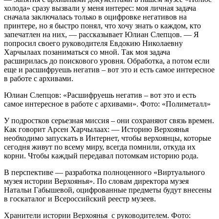
холода» сразу вызвали у меня интерес: моя личная задача
сначала заключалась только в оцифровке негативов на
принтере, но я быстро понял, что хочу знать о каждом, кто
запечатлен на них, — рассказывает Юлиан Слепцов. — Я
попросил своего руководителя Евдокию Николаевну
Харчылаах позаниматься со мной. Так моя задача
расширилась до поискового уровня. Обработка, а потом если
еще и расшифруешь негатив – вот это и есть самое интересное
в работе с архивами.
Юлиан Слепцов: «Расшифруешь негатив – вот это и есть
самое интересное в работе с архивами». Фото: «Полиметалл»
У подростков серьезная миссия – они сохраняют связь времен.
Как говорит Арсен Харчылаах: — Историю Верхоянья
необходимо запускать в Интернет, чтобы верхоянцы, которые
сегодня живут по всему миру, всегда помнили, откуда их
корни. Чтобы каждый передавал потомкам историю рода.
В перспективе — разработка полноценного «Виртуального
музея истории Верхоянья». По словам директора музея
Натальи Габышевой, оцифрованные предметы будут внесены
в госкаталог и Всероссийский реестр музеев.
Хранители истории Верхоянья с руководителем. Фото: