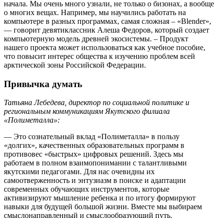
начала. Мы очень много узнали, не только о бизонах, а вообще
о многих вещах. Например, мы научились работать на
компьютере в разных программах, самая сложная – «Blender»,
— говорит девятиклассник Алеша Федоров, который создает
компьютерную модель древней экосистемы. – Продукт
нашего проекта может использоваться как учебное пособие,
что повысит интерес общества к изучению проблем всей
арктической зоны Российской Федерации.
Привычка думать
Татьяна Лебедева, директор по социальной политике и
региональным коммуникациям Якутского филиала
«Полиметалла»:
— Это сознательный вклад «Полиметалла» в пользу
«долгих», качественных образовательных программ в
противовес «быстрых» цифровых решений. Здесь мы
работаем в полном взаимопонимании с талантливыми
якутскими педагогами. Для нас очевидны их
самоотверженность и энтузиазм в поиске и адаптации
современных обучающих инструментов, которые
активизируют мышление ребенка и по итогу формируют
навыки для будущей большой жизни. Вместе мы выбираем
смыслонаправленный и смыслообразующий путь.