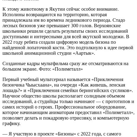
К этому животному в Якутии сейчас особое внимание.
Исполины возвращаются на территорию, которая
принадлежала им во времена ледникового периода. Стадо
лесных бизонов уже превышает 300 голов. Верхоянские
школьники решили сделать результаты своих исследований
доступными и интересными для всей якутской молодежи. В
2022 году ребята создали цифровую модель бизона по
найденной лопаточной кости. Это подтолкнуло к идее первой
школьной анимационной студии «Аартык».
Созданные кадры мультфильма сразу же отсматриваются на
большом экране. Фото: «Полиметалл»
Первый учебный мультсериал называется «Приключения
бизончика Чыысхаана», на очереди «Как живешь, ленская
лошадь?» и «Приключения семейки берингийских сусликов».
Научное общество школы располагает солидным объемом
исследований, а студийцы только начинают — с прототипов и
самих историй о героях. Профессиональное оборудование,
которое начинающим аниматорам предоставил «Полиметалл»,
позволяет делать и покадровую отрисовку, и компьютерную
графику.
— Я участвую в проекте «Бизоны» с 2022 года, с самого