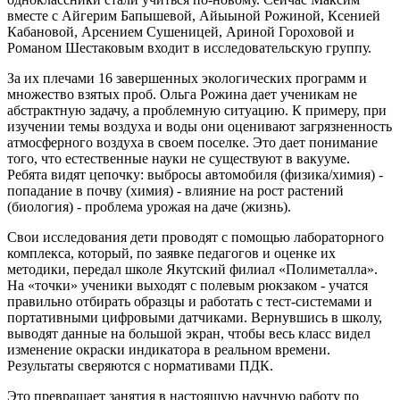
вместе с Айгерим Бапышевой, Айыыной Рожиной, Ксенией
Кабановой, Арсением Сушеницей, Ариной Гороховой и
Романом Шестаковым входит в исследовательскую группу.
За их плечами 16 завершенных экологических программ и
множество взятых проб. Ольга Рожина дает ученикам не
абстрактную задачу, а проблемную ситуацию. К примеру, при
изучении темы воздуха и воды они оценивают загрязненность
атмосферного воздуха в своем поселке. Это дает понимание
того, что естественные науки не существуют в вакууме.
Ребята видят цепочку: выбросы автомобиля (физика/химия) -
попадание в почву (химия) - влияние на рост растений
(биология) - проблема урожая на даче (жизнь).
Свои исследования дети проводят с помощью лабораторного
комплекса, который, по заявке педагогов и оценке их
методики, передал школе Якутский филиал «Полиметалла».
На «точки» ученики выходят с полевым рюкзаком - учатся
правильно отбирать образцы и работать с тест-системами и
портативными цифровыми датчиками. Вернувшись в школу,
выводят данные на большой экран, чтобы весь класс видел
изменение окраски индикатора в реальном времени.
Результаты сверяются с нормативами ПДК.
Это превращает занятия в настоящую научную работу по