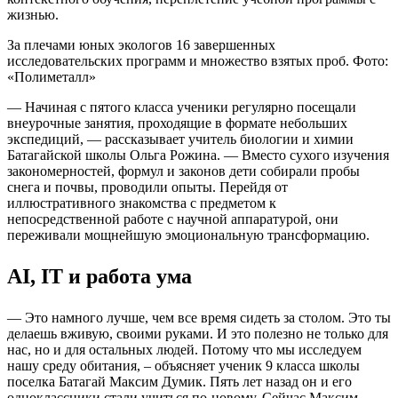
жизнью.
За плечами юных экологов 16 завершенных
исследовательских программ и множество взятых проб. Фото:
«Полиметалл»
— Начиная с пятого класса ученики регулярно посещали
внеурочные занятия, проходящие в формате небольших
экспедиций, — рассказывает учитель биологии и химии
Батагайской школы Ольга Рожина. — Вместо сухого изучения
закономерностей, формул и законов дети собирали пробы
снега и почвы, проводили опыты. Перейдя от
иллюстративного знакомства с предметом к
непосредственной работе с научной аппаратурой, они
переживали мощнейшую эмоциональную трансформацию.
АI, IT и работа ума
— Это намного лучше, чем все время сидеть за столом. Это ты
делаешь вживую, своими руками. И это полезно не только для
нас, но и для остальных людей. Потому что мы исследуем
нашу среду обитания, – объясняет ученик 9 класса школы
поселка Батагай Максим Думик. Пять лет назад он и его
одноклассники стали учиться по-новому. Сейчас Максим