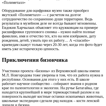
«Полиметалл»
Оборудование для оцифровки музею также приобрел
якутский «Полиметалл» — с расчетом на долгое
сотрудничество по сохранению души территории. Ведь
результаты в музейном деле не всегда бывают мгновенны.
Евдокия Харчылаах объясняет это кружковцам на примере
расшифровки группового снимка – нужно найти полные
фамилию, имя и отчество тех, кто на нем изображен, дату
рождения, детей, узнать про их работу… А «спасибо»
краеведам скажут только через 20-30 лет, когда это фото будет
иметь уже историческую ценность.
Приключения бизончика
Участники проекта «Бизоны» из Верхоянской школы имени
М.Л. Новгородова тоже уверены в том, что их работа нужна в
республике. Основания для этого у них есть. В школе
работает научное сообщество – собирают знания о родном
крае по палеонтологии и экологии. На ручье Батагайка, где
находится крупнейший в мире термокарстовый разлом и на
поверхность выходят костные останки ископаемых животных,
школьные экспедиции сделали ряд находок – кости ленской
лошади и бизона.