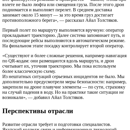
взлете не было люфта или смещения груза. После этого дрон
поднимается и выполняет перелет. В среднем доставка
занимает около 15 минут — за это время груз достигает
противоположного берега», — рассказал Айал Толстяков.
Первый полет по маршруту выполняется вручную: оператор
прокладывает траекторию. Далее система запоминает путь, и
последующие рейсы выполняются в автоматическом режиме.
На финальном этапе посадку контролирует второй оператор.
«Существуют и более сложные решения, например навигация
по QR-кодам: они размещаются вдоль маршрута, и дрон
считывает их, уточняя траекторию. Мы пока используем
более классическую схему.
Из нештатных ситуаций серьезных инцидентов не было. Мы
дополнительно предусмотрели меры безопасности: например,
закрепили на дроне плавучие элементы — по сути, страховку
на случай падения в воду. Но на практике такие ситуации не
возникали», — добавил Айал Толстяков.
Перспективы отрасли
Развитие отрасли требует и подготовки специалистов.
Якутский колледж связи и информационных технологий