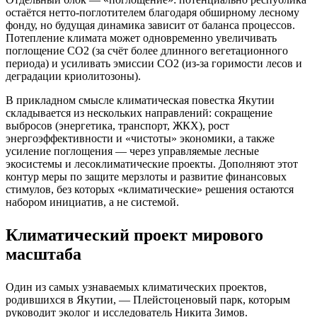
остаётся нетто‑поглотителем благодаря обширному лесному
фонду, но будущая динамика зависит от баланса процессов.
Потепление климата может одновременно увеличивать
поглощение CO2 (за счёт более длинного вегетационного
периода) и усиливать эмиссии CO2 (из‑за горимости лесов и
деградации криолитозоны).
В прикладном смысле климатическая повестка Якутии
складывается из нескольких направлений: сокращение
выбросов (энергетика, транспорт, ЖКХ), рост
энергоэффективности и «чистоты» экономики, а также
усиление поглощения — через управляемые лесные
экосистемы и лесоклиматические проекты. Дополняют этот
контур меры по защите мерзлоты и развитие финансовых
стимулов, без которых «климатические» решения остаются
набором инициатив, а не системой.
Климатический проект мирового
масштаба
Один из самых узнаваемых климатических проектов,
родившихся в Якутии, — Плейстоценовый парк, которым
руководит эколог и исследователь Никита Зимов.