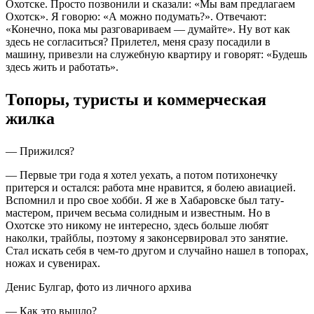
Охотске. Просто позвонили и сказали: «Мы вам предлагаем
Охотск». Я говорю: «А можно подумать?». Отвечают:
«Конечно, пока мы разговариваем — думайте». Ну вот как
здесь не согласиться? Прилетел, меня сразу посадили в
машину, привезли на служебную квартиру и говорят: «Будешь
здесь жить и работать».
Топоры, туристы и коммерческая
жилка
— Прижился?
— Первые три года я хотел уехать, а потом потихонечку
притерся и остался: работа мне нравится, я болею авиацией.
Вспомнил и про свое хобби. Я же в Хабаровске был тату-
мастером, причем весьма солидным и известным. Но в
Охотске это никому не интересно, здесь больше любят
наколки, трайблы, поэтому я законсервировал это занятие.
Стал искать себя в чем-то другом и случайно нашел в топорах,
ножах и сувенирах.
Денис Булгар, фото из личного архива
— Как это вышло?