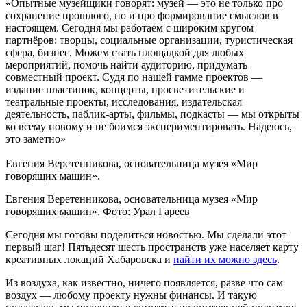
«Опытные музейщики говорят: музей — это не только про
сохранение прошлого, но и про формирование смыслов в
настоящем. Сегодня мы работаем с широким кругом
партнёров: творцы, социальные организации, туристическая
сфера, бизнес. Можем стать площадкой для любых
мероприятий, помочь найти аудиторию, придумать
совместный проект. Судя по нашей гамме проектов —
издание пластинок, концерты, просветительские и
театральные проекты, исследования, издательская
деятельность, паблик-арты, фильмы, подкасты — мы открыты
ко всему новому и не боимся экспериментировать. Надеюсь,
это заметно»
Евгения Веретенникова, основательница музея «Мир
говорящих машин».
Евгения Веретенникова, основательница музея «Мир
говорящих машин». Фото: Урал Гареев
Сегодня мы готовы поделиться новостью. Мы сделали этот
первый шаг! Пятьдесят шесть пространств уже населяет карту
креативных локаций Хабаровска и
найти их можно здесь
.
Из воздуха, как известно, ничего появляется, разве что сам
воздух — любому проекту нужны финансы. И такую