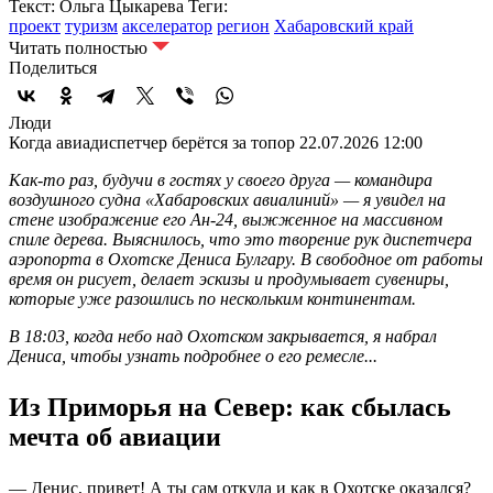
Текст: Ольга Цыкарева
Теги:
проект
туризм
акселератор
регион
Хабаровский край
Читать полностью
Поделиться
Люди
Когда авиадиспетчер берётся за топор
22.07.2026 12:00
Как-то раз, будучи в гостях у своего друга — командира
воздушного судна «Хабаровских авиалиний» — я увидел на
стене изображение его Ан-24, выжженное на массивном
спиле дерева. Выяснилось, что это творение рук диспетчера
аэропорта в Охотске Дениса Булгару. В свободное от работы
время он рисует, делает эскизы и продумывает сувениры,
которые уже разошлись по нескольким континентам.
В 18:03, когда небо над Охотском закрывается, я набрал
Дениса, чтобы узнать подробнее о его ремесле...
Из Приморья на Север: как сбылась
мечта об авиации
— Денис, привет! А ты сам откуда и как в Охотске оказался?