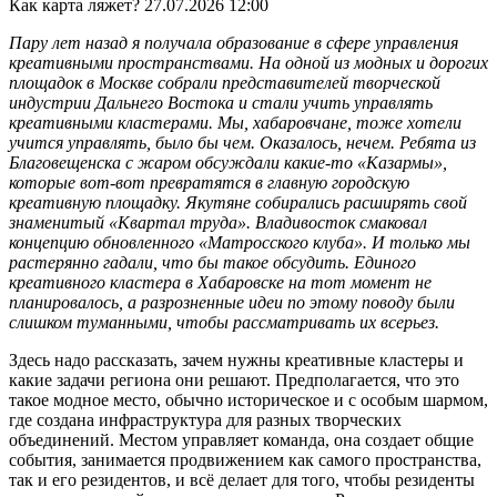
Как карта ляжет?
27.07.2026 12:00
Пару лет назад я получала образование в сфере управления
креативными пространствами. На одной из модных и дорогих
площадок в Москве собрали представителей творческой
индустрии Дальнего Востока и стали учить управлять
креативными кластерами. Мы, хабаровчане, тоже хотели
учится управлять, было бы чем. Оказалось, нечем. Ребята из
Благовещенска с жаром обсуждали какие-то «Казармы»,
которые вот-вот превратятся в главную городскую
креативную площадку. Якутяне собирались расширять свой
знаменитый «Квартал труда». Владивосток смаковал
концепцию обновленного «Матросского клуба». И только мы
растерянно гадали, что бы такое обсудить. Единого
креативного кластера в Хабаровске на тот момент не
планировалось, а разрозненные идеи по этому поводу были
слишком туманными, чтобы рассматривать их всерьез.
Здесь надо рассказать, зачем нужны креативные кластеры и
какие задачи региона они решают. Предполагается, что это
такое модное место, обычно историческое и с особым шармом,
где создана инфраструктура для разных творческих
объединений. Местом управляет команда, она создает общие
события, занимается продвижением как самого пространства,
так и его резидентов, и всё делает для того, чтобы резиденты