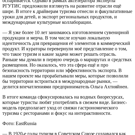
оспаривается. Однако в рамках акселератора эксперты
РГУТИС предложили взглянуть на развитие отрасли ещё
шире. В итоге к драйверам туризма отнесли и факультативные
уроки для детей, и экспорт региональных продуктов, и
международные культурные коллаборации.
— Я уже более 10 лет занимаюсь изготовлением сувенирной
продукции и мерча. В том числе изучаю локальную
идентичность для превращения её элементов в коммерческий
продукт. И кураторы перевернули моё представление о том,
что такое туризм и какие задачи может решать отрасль.
Раньше мы думали в первую очередь о маршрутах и средствах
размещения. Но оказалось, что эта сфера ещё и про
безопасность территории или эффективность экспорта. В
нашем проекте мы прорабатывали меры, которые позволили
бы территории встроиться в международные рынки, —
делится впечатлениями предприниматель Ольга Ахтияйнен.
В итоге команда сфокусировалась на водных биоресурсах,
которые туристы любят употреблять в свежем виде. Бизнес-
модель предполагает уход от связки гастрономического
туризма с ресторанами и фокус на интерактивности.
Фото: EastRussia
— В 1920-е годы туризм в Советском Союзе создавался как