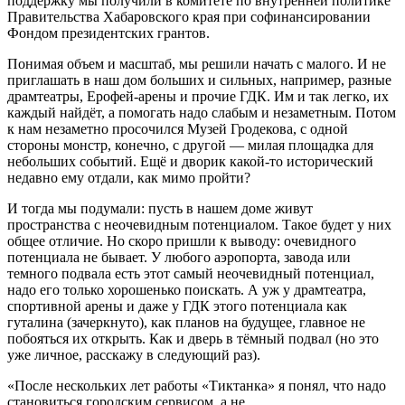
поддержку мы получили в комитете по внутренней политике
Правительства Хабаровского края при софинансировании
Фондом президентских грантов.
Понимая объем и масштаб, мы решили начать с малого. И не
приглашать в наш дом больших и сильных, например, разные
драмтеатры, Ерофей-арены и прочие ГДК. Им и так легко, их
каждый найдёт, а помогать надо слабым и незаметным. Потом
к нам незаметно просочился Музей Гродекова, с одной
стороны монстр, конечно, с другой — милая площадка для
небольших событий. Ещё и дворик какой-то исторический
недавно ему отдали, как мимо пройти?
И тогда мы подумали: пусть в нашем доме живут
пространства с неочевидным потенциалом. Такое будет у них
общее отличие. Но скоро пришли к выводу: очевидного
потенциала не бывает. У любого аэропорта, завода или
темного подвала есть этот самый неочевидный потенциал,
надо его только хорошенько поискать. А уж у драмтеатра,
спортивной арены и даже у ГДК этого потенциала как
гуталина (зачеркнуто), как планов на будущее, главное не
побояться их открыть. Как и дверь в тёмный подвал (но это
уже личное, расскажу в следующий раз).
«После нескольких лет работы «Тиктанка» я понял, что надо
становиться городским сервисом, а не