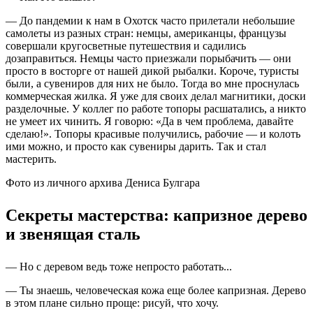
— До пандемии к нам в Охотск часто прилетали небольшие
самолеты из разных стран: немцы, американцы, французы
совершали кругосветные путешествия и садились
дозаправиться. Немцы часто приезжали порыбачить — они
просто в восторге от нашей дикой рыбалки. Короче, туристы
были, а сувениров для них не было. Тогда во мне проснулась
коммерческая жилка. Я уже для своих делал магнитики, доски
разделочные. У коллег по работе топоры расшатались, а никто
не умеет их чинить. Я говорю: «Да в чем проблема, давайте
сделаю!». Топоры красивые получились, рабочие — и колоть
ими можно, и просто как сувениры дарить. Так и стал
мастерить.
Фото из личного архива Дениса Булгара
Секреты мастерства: капризное дерево
и звенящая сталь
— Но с деревом ведь тоже непросто работать...
— Ты знаешь, человеческая кожа еще более капризная. Дерево
в этом плане сильно проще: рисуй, что хочу.