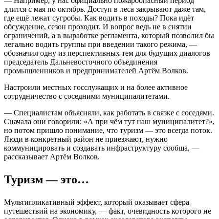
— Например, у нас официально пожароопасный период
длится с мая по октябрь. Доступ в леса закрывают даже там,
где ещё лежат сугробы. Как водить в походы? Пока идёт
обсуждение, сезон проходит. И вопрос ведь не в снятии
ограничений, а в выработке регламента, который позволил бы
легально водить группы при введении такого режима, —
обозначил одну из перспективных тем для будущих диалогов
председатель Дальневосточного объединения
промышленников и предпринимателей Артём Волков.
Настроили местных госслужащих и на более активное
сотрудничество с соседними муниципалитетами.
— Специалистам объясняли, как работать в связке с соседями.
Сначала они говорили: «А при чём тут наш муниципалитет?»,
но потом пришло понимание, что туризм — это всегда поток.
Люди в конкретный район не приезжают, нужно
коммуницировать и создавать инфраструктуру сообща, —
рассказывает Артём Волков.
Туризм — это…
Мультипликативный эффект, который оказывает сфера
путешествий на экономику, — факт, очевидность которого не