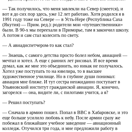
— Так получилось, что меня завлекли на Север (смеется), и
вот я до сих пор здесь, уже 12 лет работаю. Хотя родился я в
1991 году тоже на Севере — в Усть-Нере (Республика Саха
(Якутия) — Прим. ред.): родители мои «путешественники»
были. В 90-х мы переехали в Приморье, там я закончил школу.
А потом и сам стал колесить по свету.
— А авиадиспетчером-то как стал?
— Знаешь, с самого детства просто болел небом, авиацией —
мечтал и хотел. А еще с ранних лет рисовал. И все время
думал, как же мне это объединить, но никак не получалось.
Хотел уже поступать то на ювелира, то в высшее
художественное училище. Но в глубине души понимал:
авиация мне ближе. И тут сестра неожиданно поступает в
Ульяновский институт гражданской авиации. Я, конечно,
загорелся — она, видите ли, с пилотами учится, а я?
— Решил поступать?
— Сначала в армию пошел. Попал в ВВС в Хабаровске, и это
еще больше усилило любовь к небу. После армии сразу же
побежал в ближайшее учебное заведение — авиационный
колледж. Отучился три года, и мне предложили работу в