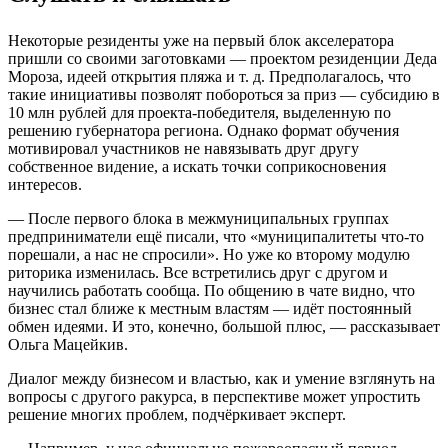
Некоторые резиденты уже на первый блок акселератора
пришли со своими заготовками — проектом резиденции Деда
Мороза, идеей открытия пляжа и т. д. Предполагалось, что
такие инициативы позволят побороться за приз — субсидию в
10 млн рублей для проекта-победителя, выделенную по
решению губернатора региона. Однако формат обучения
мотивировал участников не навязывать друг другу
собственное видение, а искать точки соприкосновения
интересов.
— После первого блока в межмуниципальных группах
предприниматели ещё писали, что «муниципалитеты что-то
порешали, а нас не спросили». Но уже ко второму модулю
риторика изменилась. Все встретились друг с другом и
научились работать сообща. По общению в чате видно, что
бизнес стал ближе к местным властям — идёт постоянный
обмен идеями. И это, конечно, большой плюс, — рассказывает
Ольга Мацейкив.
Диалог между бизнесом и властью, как и умение взглянуть на
вопросы с другого ракурса, в перспективе может упростить
решение многих проблем, подчёркивает эксперт.