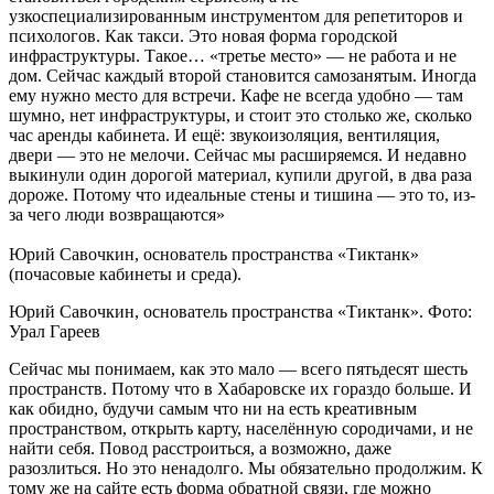
узкоспециализированным инструментом для репетиторов и
психологов. Как такси. Это новая форма городской
инфраструктуры. Такое… «третье место» — не работа и не
дом. Сейчас каждый второй становится самозанятым. Иногда
ему нужно место для встречи. Кафе не всегда удобно — там
шумно, нет инфраструктуры, и стоит это столько же, сколько
час аренды кабинета. И ещё: звукоизоляция, вентиляция,
двери — это не мелочи. Сейчас мы расширяемся. И недавно
выкинули один дорогой материал, купили другой, в два раза
дороже. Потому что идеальные стены и тишина — это то, из-
за чего люди возвращаются»
Юрий Савочкин, основатель пространства «Тиктанк»
(почасовые кабинеты и среда).
Юрий Савочкин, основатель пространства «Тиктанк». Фото:
Урал Гареев
Сейчас мы понимаем, как это мало — всего пятьдесят шесть
пространств. Потому что в Хабаровске их гораздо больше. И
как обидно, будучи самым что ни на есть креативным
пространством, открыть карту, населённую сородичами, и не
найти себя. Повод расстроиться, а возможно, даже
разозлиться. Но это ненадолго. Мы обязательно продолжим. К
тому же на сайте есть форма обратной связи, где можно