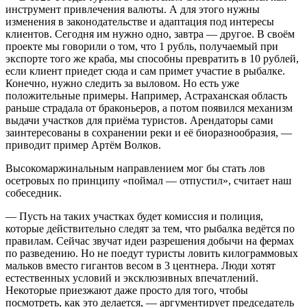
инструмент привлечения валюты. А для этого нужны
изменения в законодательстве и адаптация под интересы
клиентов. Сегодня им нужно одно, завтра — другое. В своём
проекте мы говорили о том, что 1 рубль, получаемый при
экспорте того же краба, мы способны превратить в 10 рублей,
если клиент приедет сюда и сам примет участие в рыбалке.
Конечно, нужно следить за выловом. Но есть уже
положительные примеры. Например, Астраханская область
раньше страдала от браконьеров, а потом появился механизм
выдачи участков для приёма туристов. Арендаторы сами
заинтересованы в сохранении реки и её биоразнообразия, —
приводит пример Артём Волков.
Высокомаржинальным направлением мог бы стать лов
осетровых по принципу «поймал — отпустил», считает наш
собеседник.
— Пусть на таких участках будет комиссия и полиция,
которые действительно следят за тем, что рыбалка ведётся по
правилам. Сейчас звучат идеи разрешения добычи на фермах
по разведению. Но не поедут туристы ловить килограммовых
мальков вместо гигантов весом в 3 центнера. Люди хотят
естественных условий и эксклюзивных впечатлений.
Некоторые приезжают даже просто для того, чтобы
посмотреть, как это делается, — аргументирует председатель