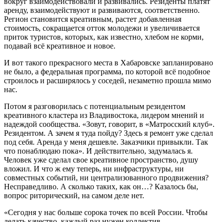
вокруг взаимодействовали и развивались. Резиденты платят
аренду, взаимодействуют и развиваются, соответственно.
Регион становится креативным, растет добавленная
стоимость, сокращается отток молодежи и увеличивается
приток туристов, которых, как известно, хлебом не корми,
подавай всё креативное и новое.
И вот такого прекрасного места в Хабаровске запланировано
не было, а федеральная программа, по которой всё подобное
строилось и расширялось у соседей, незаметно прошла мимо
нас.
Потом я разговорилась с потенциальным резидентом
креативного кластера из Владивостока, лидером мнений и
надеждой сообщества. «Зовут, говорит, в «Матросский клуб».
Резидентом. А зачем я туда пойду? Здесь я ремонт уже сделал
под себя. Аренда у меня дешевле. Заказчики привыкли. Так
что понаблюдаю пока». И действительно, задумалась я.
Человек уже сделал свое креативное пространство, душу
вложил. И что ж ему теперь, ни инфраструктуры, ни
совместных событий, ни централизованного продвижения?
Несправедливо. А сколько таких, как он…? Казалось бы,
вопрос риторический, на самом деле нет.
«Сегодня у нас больше сорока точек по всей России. Чтобы
делать качество, каждый раз нужен коллектив —