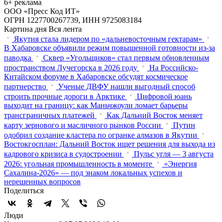
6+ реклама
ООО «Пресс Код ИТ»
ОГРН 1227700267739, ИНН 9725083184
Картина дня
Вся лента
Якутия стала лидером по «дальневосточным гектарам»
В Хабаровске объявили режим повышенной готовности из‑за
паводка
Сквер «Угольщиков» стал первым обновленным
пространством Лучегорска в 2026 году
На Российско-
Китайском форуме в Хабаровске обсудят космическое
партнерство
Ученые ДВФУ нашли выгодный способ
строить прочные дороги в Арктике
Цифровой юань
выходит на границу: как Маньчжоули ломает барьеры
трансграничных платежей
Как Дальний Восток меняет
карту зернового и масличного рынков России
Путин
одобрил создание кластера по огранке алмазов в Якутии
Востокгосплан: Дальний Восток ищет решения для выхода из
кадрового кризиса в судостроении
Пульс угля — 3 августа
2026: угольная промышленность в моменте
«Энергия
Сахалина-2026» — под знаком локальных успехов и
нерешенных вопросов
Поделиться
Люди