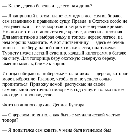
— Какое дерево берешь и где его находишь?
— Я капризный в этом плане: сам иду в лес, сам выбираю,
сам заваливаю и правильно сушу. Правда, в Охотске особо не
разгуляешься — из-за морозов и ветров все деревья кривые.
Но они от этого становятся еще крепче, древесина плотная.
Для магнитиков я выбрал ольху и тополь: дерево легкое, на
нем хорошо выжигать. А вот лиственницу — здесь ее очень
много — не беру, на ней плохо выжигается, она тяжелая.
Туристу нужен легкий сувенир, каждый килограмм в багаже
на счету. Для топорища беру охотскую северную березу,
именно комель, ближе к корню.
Иногда собираю на побережье «плавники» — дерево, которое
море выбросило. Главное, чтобы оно не успело солью
пропитаться. Привожу домой, распускаю на своей
самодельной ленточной пилораме, год сушу, и только потом
оно идет в производство.
Фото из личного архива Дениса Булгара
— С деревом понятно, а как быть с металлической частью
топора?
— Я попытался сам ковать, у меня батя кузнецом был.