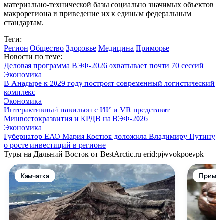
материально-технической базы социально значимых объектов
макрорегиона и приведение их к единым федеральным
стандартам.
Теги:
Регион
Общество
Здоровье
Медицина
Приморье
Новости по теме:
Деловая программа ВЭФ-2026 охватывает почти 70 сессий
Экономика
В Анадыре к 2029 году построят современный логистический
комплекс
Экономика
Интерактивный павильон с ИИ и VR представят
Минвостокразвития и КРДВ на ВЭФ-2026
Экономика
Губернатор ЕАО Мария Костюк доложила Владимиру Путину
о росте инвестиций в регионе
Туры на Дальний Восток от BestArctic.ru
erid:pjwvokpoevpk