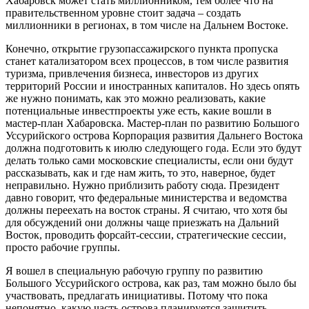
Хабаровск может стать миллионником, тем более что на
правительственном уровне стоит задача – создать
миллионники в регионах, в том числе на Дальнем Востоке.
Конечно, открытие грузопассажирского пункта пропуска
станет катализатором всех процессов, в том числе развития
туризма, привлечения бизнеса, инвесторов из других
территорий России и иностранных капиталов. Но здесь опять
же нужно понимать, как это можно реализовать, какие
потенциальные инвестпроекты уже есть, какие вошли в
мастер-план Хабаровска. Мастер-план по развитию Большого
Уссурийского острова Корпорация развития Дальнего Востока
должна подготовить к июлю следующего года. Если это будут
делать только сами московские специалисты, если они будут
рассказывать, как и где нам жить, то это, наверное, будет
неправильно. Нужно приблизить работу сюда. Президент
давно говорит, что федеральные министерства и ведомства
должны переехать на восток страны. Я считаю, что хотя бы
для обсуждений они должны чаще приезжать на Дальний
Восток, проводить форсайт-сессии, стратегические сессии,
просто рабочие группы.
Я вошел в специальную рабочую группу по развитию
Большого Уссурийского острова, как раз, там можно было бы
участвовать, предлагать инициативы. Потому что пока
непонятно, какую часть острова планируется защитить