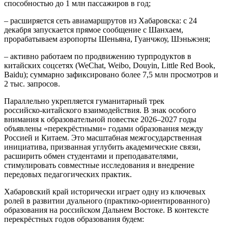
способностью до 1 млн пассажиров в год;
– расширяется сеть авиамаршрутов из Хабаровска: с 24
декабря запускается прямое сообщение с Шанхаем,
прорабатываем аэропорты Шеньяна, Гуанчжоу, Шэньжэня;
– активно работаем по продвижению турпродуктов в
китайских соцсетях (WeChat, Weibo, Douyin, Little Red Book,
Baidu); суммарно зафиксировано более 7,5 млн просмотров и
2 тыс. запросов.
Параллельно укрепляется гуманитарный трек
российско‑китайского взаимодействия. В знак особого
внимания к образовательной повестке 2026–2027 годы
объявлены «перекрёстными» годами образования между
Россией и Китаем. Это масштабная межгосударственная
инициатива, призванная углубить академические связи,
расширить обмен студентами и преподавателями,
стимулировать совместные исследования и внедрение
передовых педагогических практик.
Хабаровский край исторически играет одну из ключевых
ролей в развитии дуального (практико‑ориентированного)
образования на российском Дальнем Востоке. В контексте
перекрёстных годов образования будем: