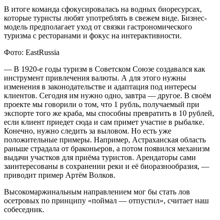
В итоге команда сфокусировалась на водных биоресурсах,
которые туристы любят употреблять в свежем виде. Бизнес-
модель предполагает уход от связки гастрономического
туризма с ресторанами и фокус на интерактивности.
Фото: EastRussia
— В 1920-е годы туризм в Советском Союзе создавался как
инструмент привлечения валюты. А для этого нужны
изменения в законодательстве и адаптация под интересы
клиентов. Сегодня им нужно одно, завтра — другое. В своём
проекте мы говорили о том, что 1 рубль, получаемый при
экспорте того же краба, мы способны превратить в 10 рублей,
если клиент приедет сюда и сам примет участие в рыбалке.
Конечно, нужно следить за выловом. Но есть уже
положительные примеры. Например, Астраханская область
раньше страдала от браконьеров, а потом появился механизм
выдачи участков для приёма туристов. Арендаторы сами
заинтересованы в сохранении реки и её биоразнообразия, —
приводит пример Артём Волков.
Высокомаржинальным направлением мог бы стать лов
осетровых по принципу «поймал — отпустил», считает наш
собеседник.