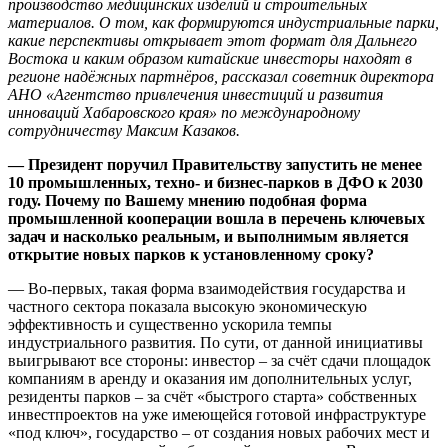
производство медицинских изделий и строительных
материалов. О том, как формируются индустриальные парки,
какие перспективы открывает этот формат для Дальнего
Востока и каким образом китайские инвесторы находят в
регионе надёжных партнёров, рассказал советник директора
АНО «Агентство привлечения инвестиций и развития
инноваций Хабаровского края» по международному
сотрудничеству Максим Казаков.
— Президент поручил Правительству запустить не менее
10 промышленных, техно- и бизнес-парков в ДФО к 2030
году. Почему по Вашему мнению подобная форма
промышленной кооперации вошла в перечень ключевых
задач и насколько реальным, и выполнимым является
открытие новых парков к установленному сроку?
— Во-первых, такая форма взаимодействия государства и
частного сектора показала высокую экономическую
эффективность и существенно ускорила темпы
индустриального развития. По сути, от данной инициативы
выигрывают все стороны: инвестор – за счёт сдачи площадок
компаниям в аренду и оказания им дополнительных услуг,
резиденты парков – за счёт «быстрого старта» собственных
инвестпроектов на уже имеющейся готовой инфраструктуре
«под ключ», государство – от создания новых рабочих мест и