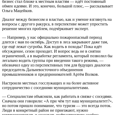
бизнес стал ближе к местным властям — идёт постоянный
обмен идеями. И это, конечно, большой плюс, — рассказывает
Ольга Мацейкив.
Диалог между бизнесом и властью, как и умение взглянуть на
вопросы с другого ракурса, в перспективе может упростить
решение многих проблем, подчёркивает эксперт.
— Например, у нас официально пожароопасный период
длится с мая по октябрь. Доступ в леса закрывают даже там,
где ещё лежат сугробы. Как водить в походы? Пока идёт
обсуждение, сезон проходит. И вопрос ведь не в снятии
ограничений, а в выработке регламента, который позволил бы
легально водить группы при введении такого режима, —
обозначил одну из перспективных тем для будущих диалогов
председатель Дальневосточного объединения
промышленников и предпринимателей Артём Волков.
Настроили местных госслужащих и на более активное
сотрудничество с соседними муниципалитетами.
— Специалистам объясняли, как работать в связке с соседями.
Сначала они говорили: «А при чём тут наш муниципалитет?»,
но потом пришло понимание, что туризм — это всегда поток.
Люди в конкретный район не приезжают, нужно
коммуницировать и создавать инфраструктуру сообща, —