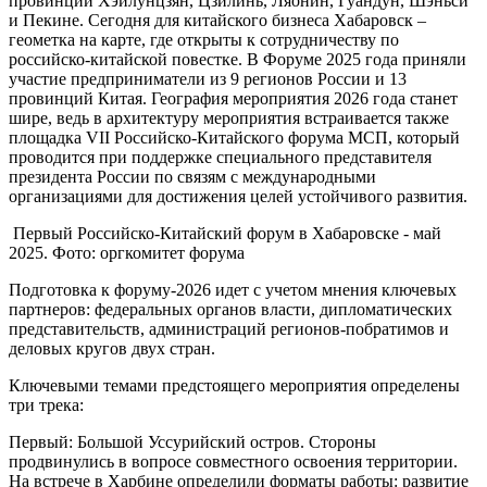
провинции Хэйлунцзян, Цзилинь, Ляонин, Гуандун, Шэньси
и Пекине. Сегодня для китайского бизнеса Хабаровск –
геометка на карте, где открыты к сотрудничеству по
российско-китайской повестке. В Форуме 2025 года приняли
участие предприниматели из 9 регионов России и 13
провинций Китая. География мероприятия 2026 года станет
шире, ведь в архитектуру мероприятия встраивается также
площадка VII Российско-Китайского форума МСП, который
проводится при поддержке специального представителя
президента России по связям с международными
организациями для достижения целей устойчивого развития.
Первый Российско-Китайский форум в Хабаровске - май
2025. Фото: оргкомитет форума
Подготовка к форуму-2026 идет с учетом мнения ключевых
партнеров: федеральных органов власти, дипломатических
представительств, администраций регионов-побратимов и
деловых кругов двух стран.
Ключевыми темами предстоящего мероприятия определены
три трека:
Первый: Большой Уссурийский остров. Стороны
продвинулись в вопросе совместного освоения территории.
На встрече в Харбине определили форматы работы: развитие