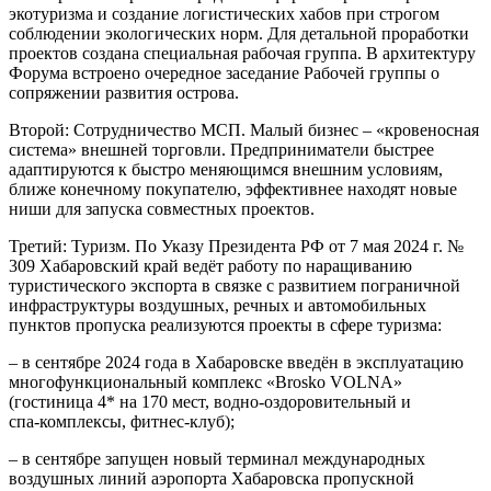
экотуризма и создание логистических хабов при строгом
соблюдении экологических норм. Для детальной проработки
проектов создана специальная рабочая группа. В архитектуру
Форума встроено очередное заседание Рабочей группы о
сопряжении развития острова.
Второй: Сотрудничество МСП. Малый бизнес – «кровеносная
система» внешней торговли. Предприниматели быстрее
адаптируются к быстро меняющимся внешним условиям,
ближе конечному покупателю, эффективнее находят новые
ниши для запуска совместных проектов.
Третий: Туризм. По Указу Президента РФ от 7 мая 2024 г. №
309 Хабаровский край ведёт работу по наращиванию
туристического экспорта в связке с развитием пограничной
инфраструктуры воздушных, речных и автомобильных
пунктов пропуска реализуются проекты в сфере туризма:
– в сентябре 2024 года в Хабаровске введён в эксплуатацию
многофункциональный комплекс «Brosko VOLNA»
(гостиница 4* на 170 мест, водно‑оздоровительный и
спа‑комплексы, фитнес‑клуб);
– в сентябре запущен новый терминал международных
воздушных линий аэропорта Хабаровска пропускной