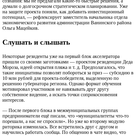
сознания: мы не предлагали какие-то быстрые решения, а
думали о долгосрочном стратегическом планировании. Уже
на защите проекта поняли, как добавить инвестиционный
потенциал, — рефлексирует заместитель начальника отдела
экономического развития администрации Ванинского района
Ольга Мацейкив.
Слушать и слышать
Некоторые резиденты уже на первый блок акселератора
пришли со своими заготовками — проектом резиденции Деда
Мороза, идеей открытия пляжа и т. д. Предполагалось, что
такие инициативы позволят побороться за приз — субсидию в
10 млн рублей для проекта-победителя, выделенную по
решению губернатора региона. Однако формат обучения
мотивировал участников не навязывать друг другу
собственное видение, а искать точки соприкосновения
интересов.
— После первого блока в межмуниципальных группах
предприниматели ещё писали, что «муниципалитеты что-то
порешали, а нас не спросили». Но уже ко второму модулю
риторика изменилась. Все встретились друг с другом и
научились работать сообща. По общению в чате видно, что