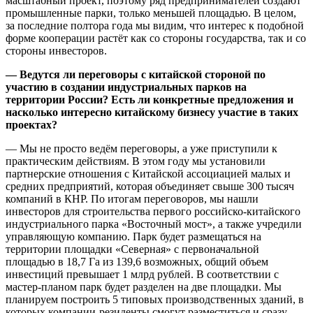
масштабный проект, поэтому ряд предпринимателей создают
промышленные парки, только меньшей площадью. В целом,
за последние полтора года мы видим, что интерес к подобной
форме кооперации растёт как со стороны государства, так и со
стороны инвесторов.
— Ведутся ли переговоры с китайской стороной по
участию в создании индустриальных парков на
территории России? Есть ли конкретные предложения и
насколько интересно китайскому бизнесу участие в таких
проектах?
— Мы не просто ведём переговоры, а уже приступили к
практическим действиям. В этом году мы установили
партнерские отношения с Китайской ассоциацией малых и
средних предприятий, которая объединяет свыше 300 тысяч
компаний в КНР. По итогам переговоров, мы нашли
инвесторов для строительства первого российско-китайского
индустриального парка «Восточный мост», а также учредили
управляющую компанию. Парк будет размещаться на
территории площадки «Северная» с первоначальной
площадью в 18,7 Га из 139,6 возможных, общий объем
инвестиций превышает 1 млрд рублей. В соответствии с
мастер-планом парк будет разделен на две площадки. Мы
планируем построить 5 типовых производственных зданий, в
которых компании-резиденты смогут разместиться и сразу