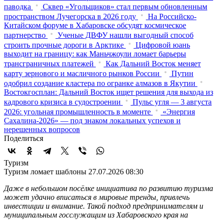
паводка
Сквер «Угольщиков» стал первым обновленным
пространством Лучегорска в 2026 году
На Российско-
Китайском форуме в Хабаровске обсудят космическое
партнерство
Ученые ДВФУ нашли выгодный способ
строить прочные дороги в Арктике
Цифровой юань
выходит на границу: как Маньчжоули ломает барьеры
трансграничных платежей
Как Дальний Восток меняет
карту зернового и масличного рынков России
Путин
одобрил создание кластера по огранке алмазов в Якутии
Востокгосплан: Дальний Восток ищет решения для выхода из
кадрового кризиса в судостроении
Пульс угля — 3 августа
2026: угольная промышленность в моменте
«Энергия
Сахалина-2026» — под знаком локальных успехов и
нерешенных вопросов
Поделиться
Туризм
Туризм ломает шаблоны
27.07.2026 08:30
Даже в небольшом посёлке инициатива по развитию туризма
может удачно вписаться в мировые тренды, привлечь
инвестиции и внимание. Такой подход предпринимателям и
муниципальным госслужащим из Хабаровского края на