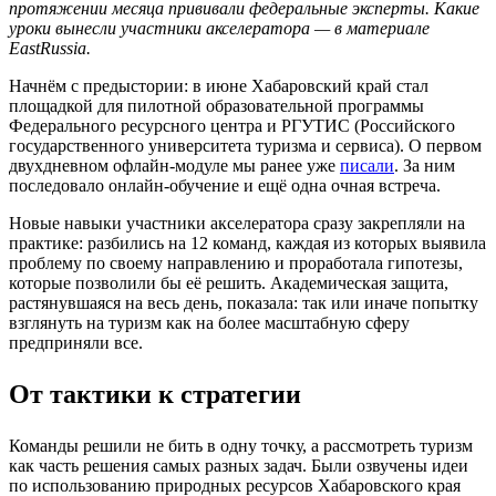
протяжении месяца прививали федеральные эксперты. Какие
уроки вынесли участники акселератора — в материале
EastRussia.
Начнём с предыстории: в июне Хабаровский край стал
площадкой для пилотной образовательной программы
Федерального ресурсного центра и РГУТИС (Российского
государственного университета туризма и сервиса). О первом
двухдневном офлайн-модуле мы ранее уже
писали
. За ним
последовало онлайн-обучение и ещё одна очная встреча.
Новые навыки участники акселератора сразу закрепляли на
практике: разбились на 12 команд, каждая из которых выявила
проблему по своему направлению и проработала гипотезы,
которые позволили бы её решить. Академическая защита,
растянувшаяся на весь день, показала: так или иначе попытку
взглянуть на туризм как на более масштабную сферу
предприняли все.
От тактики к стратегии
Команды решили не бить в одну точку, а рассмотреть туризм
как часть решения самых разных задач. Были озвучены идеи
по использованию природных ресурсов Хабаровского края