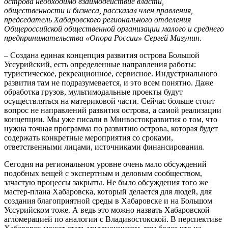
острова необходимо взаимодействие власти,
общественности и бизнеса, рассказал член правления,
председатель Хабаровского регионального отделения
Общероссийской общественной организации малого и среднего
предпринимательства «Опора России» Сергей Мазунин.
– Создана единая концепция развития острова Большой
Уссурийский, есть определенные направления работы:
туристическое, рекреационное, сервисное. Индустриального
развития там не подразумевается, и это всем понятно. Даже
обработка грузов, мультимодальные проекты будут
осуществляться на материковой части. Сейчас больше стоит
вопрос не направлений развития острова, а самой реализации
концепции. Мы уже писали в Минвостокразвития о том, что
нужна точная программа по развитию острова, которая будет
содержать конкретные мероприятия со сроками,
ответственными лицами, источниками финансирования.
Сегодня на региональном уровне очень мало обсуждений
подобных вещей с экспертным и деловым сообществом,
зачастую процессы закрыты. Не было обсуждения того же
мастер-плана Хабаровска, который делается для людей, для
создания благоприятной среды в Хабаровске и на Большом
Уссурийском тоже. А ведь это можно назвать Хабаровской
агломерацией по аналогии с Владивостокской. В перспективе