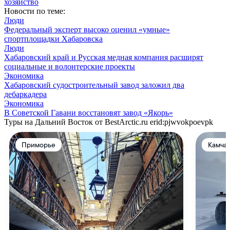
хозяйство
Новости по теме:
Люди
Федеральный эксперт высоко оценил «умные»
спортплощадки Хабаровска
Люди
Хабаровский край и Русская медная компания расширят
социальные и волонтерские проекты
Экономика
Хабаровский судостроительный завод заложил два
дебаркадера
Экономика
В Советской Гавани восстановят завод «Якорь»
Туры на Дальний Восток от BestArctic.ru
erid:pjwvokpoevpk