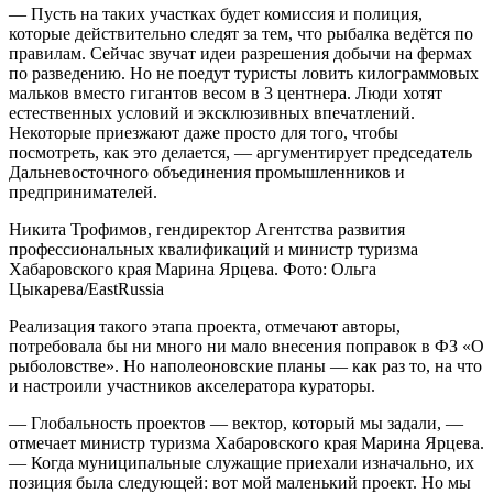
— Пусть на таких участках будет комиссия и полиция,
которые действительно следят за тем, что рыбалка ведётся по
правилам. Сейчас звучат идеи разрешения добычи на фермах
по разведению. Но не поедут туристы ловить килограммовых
мальков вместо гигантов весом в 3 центнера. Люди хотят
естественных условий и эксклюзивных впечатлений.
Некоторые приезжают даже просто для того, чтобы
посмотреть, как это делается, — аргументирует председатель
Дальневосточного объединения промышленников и
предпринимателей.
Никита Трофимов, гендиректор Агентства развития
профессиональных квалификаций и министр туризма
Хабаровского края Марина Ярцева. Фото: Ольга
Цыкарева/EastRussia
Реализация такого этапа проекта, отмечают авторы,
потребовала бы ни много ни мало внесения поправок в ФЗ «О
рыболовстве». Но наполеоновские планы — как раз то, на что
и настроили участников акселератора кураторы.
— Глобальность проектов — вектор, который мы задали, —
отмечает министр туризма Хабаровского края Марина Ярцева.
— Когда муниципальные служащие приехали изначально, их
позиция была следующей: вот мой маленький проект. Но мы