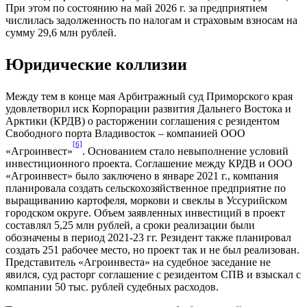
При этом по состоянию на май 2026 г. за предприятием
числилась задолженность по налогам и страховым взносам на
сумму 29,6 млн рублей.
Юридические коллизии
Между тем в конце мая Арбитражный суд Приморского края
удовлетворил иск Корпорации развития Дальнего Востока и
Арктики (КРДВ) о расторжении соглашения с резидентом
Свободного порта Владивосток – компанией ООО
[6]
«Агроинвест»
. Основанием стало невыполнение условий
инвестиционного проекта. Соглашение между КРДВ и ООО
«Агроинвест» было заключено в январе 2021 г., компания
планировала создать сельскохозяйственное предприятие по
выращиванию картофеля, моркови и свеклы в Уссурийском
городском округе. Объем заявленных инвестиций в проект
составлял 5,25 млн рублей, а сроки реализации были
обозначены в период 2021-23 гг. Резидент также планировал
создать 251 рабочее место, но проект так и не был реализован.
Представитель «Агроинвеста» на судебное заседание не
явился, суд расторг соглашение с резидентом СПВ и взыскал с
компании 50 тыс. рублей судебных расходов.