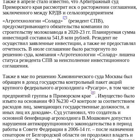
Также в апреле стало известно, что Арбитражный суд
Приморского края рассмотрит иск о расторжении соглашения,
заключенного между КРДВ и сельхозпредприятием
[7]
«Агротехнологии «Солард»
(резидент СПВ),
предусматривающего обязательства компании по
строительству молокозавода в 2020-23 гг. Планируемая сумма
инвестиций составила 541,8 млн рублей. Резидент не
осуществил заявленные инвестиции, а также не предоставлял
отчетность. В июле соглашение было расторгнуто по
решению суда, компания «Агротехнологии «Солард» лишена
статуса резидента СПВ за неисполнение инвестиционного
соглашения.
Также в мае по решению Хамовнического суда Москвы был
обращен в доход государства контрольный пакет акций
крупного федерального агрохолдинга «Русагро», в том числе
[8]
предприятий группы в Приморском крае
. Имущество было
изъято на основании ФЗ №230 «О контроле за соответствием
расходов лиц, замещающих государственные должности, и
иных лиц их доходам». Суд установил, что создатель и
основной бенефициар агрохолдинга В.Мошкович допустил
нарушения антикоррупционного законодательства в период
работы в Совете Федерации в 2006-14 гг. – после назначения
сенатором от Белгородской области он продолжил владеть и