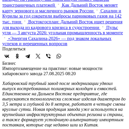
трансграничных платежей
Как Дальний Восток меняет
карту зернового и масличного рынков России
Сахалин и
Курилы за год сократили выбросы парниковых газов на 142
тыс. тонн
Востокгосплан: Дальний Восток ищет решения
для выхода из кадрового кризиса в судостроении
Пульс
угля — 3 августа 2026: угольная промышленность в моменте
«Энергия Сахалина-2026» — под знаком локальных
успехов и нерешенных вопросов
Поделиться
Бизнес
Импортозамещение на практике: новые мощности
хабаровского завода
27.08.2025 08:20
Хабаровский трубный завод после модернизации удвоил
выпуск востребованных полимерных колодцев и емкостей.
Е
динственное
на Дальнем Востоке предприятие, где
выпускаются технологически сложные изделия диаметром до
3,5 метра и глубиной до 8 метров, работает в четыре смены
круглые сутки. Новая продукция завода уже используется на
крупнейших инфраструктурных объектах региона и страны,
а также формирует устойчивую альтернативу импортным
поставкам, которые еще недавно шли из Китая.