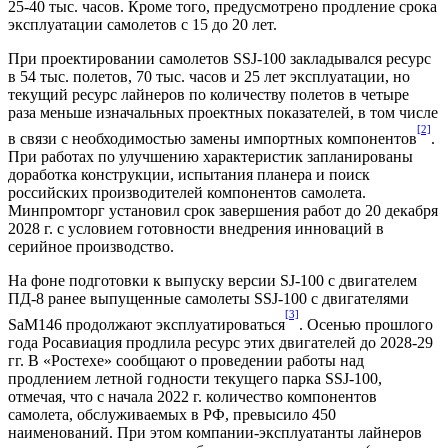
25-40 тыс. часов. Кроме того, предусмотрено продление срока
эксплуатации самолетов с 15 до 20 лет.
При проектировании самолетов SSJ-100 закладывался ресурс
в 54 тыс. полетов, 70 тыс. часов и 25 лет эксплуатации, но
текущий ресурс лайнеров по количеству полетов в четыре
раза меньше изначальных проектных показателей, в том числе
[2]
в связи с необходимостью замены импортных компонентов
.
При работах по улучшению характеристик запланированы
доработка конструкции, испытания планера и поиск
российских производителей компонентов самолета.
Минпромторг установил срок завершения работ до 20 декабря
2028 г. с условием готовности внедрения инноваций в
серийное производство.
На фоне подготовки к выпуску версии SJ-100 с двигателем
ПД-8 ранее выпущенные самолеты SSJ-100 с двигателями
[3]
SaM146 продолжают эксплуатироваться
. Осенью прошлого
года Росавиация продлила ресурс этих двигателей до 2028-29
гг. В «Ростехе» сообщают о проведении работы над
продлением летной годности текущего парка SSJ-100,
отмечая, что с начала 2022 г. количество компонентов
самолета, обслуживаемых в РФ, превысило 450
наименований. При этом компании-эксплуатанты лайнеров