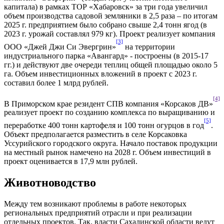
капитала) в рамках ТОР «Хабаровск» за три года увеличил
объем производства садовой земляники в 2,5 раза – по итогам
2025 г. предприятием было собрано свыше 2,4 тонн ягод (в
2023 г. урожай составлял 979 кг). Проект реализует компания
[3]
ООО «Джей Джи Си Эвергрин»
на территории
индустриального парка «Авангард» - построены (в 2015-17
гг.) и действуют две очереди теплиц общей площадью около 5
га. Объем инвестиционных вложений в проект с 2023 г.
составил более 1 млрд рублей.
[4]
В Приморском крае резидент СПВ компания «Корсаков ДВ»
реализует проект по созданию комплекса по выращиванию и
[5]
переработке 400 тонн картофеля и 100 тонн огурцов в год
.
Объект предполагается разместить в селе Корсаковка
Уссурийского городского округа. Начало поставок продукции
на местный рынок намечено на 2028 г. Объем инвестиций в
проект оценивается в 17,9 млн рублей.
Животноводство
Между тем возникают проблемы в работе некоторых
региональных предприятий отрасли и при реализации
отдельных проектов. Так, власти Сахалинской области ведут