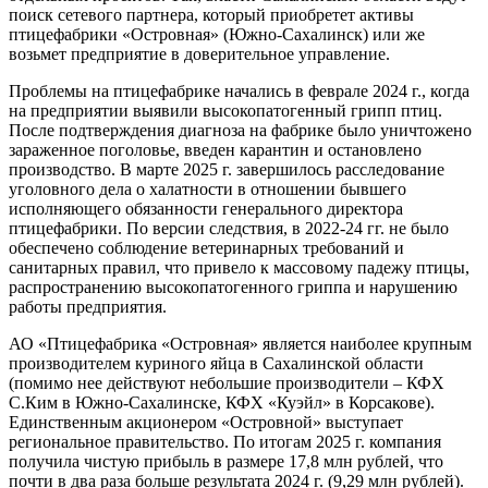
поиск сетевого партнера, который приобретет активы
птицефабрики «Островная» (Южно-Сахалинск) или же
возьмет предприятие в доверительное управление.
Проблемы на птицефабрике начались в феврале 2024 г., когда
на предприятии выявили высокопатогенный грипп птиц.
После подтверждения диагноза на фабрике было уничтожено
зараженное поголовье, введен карантин и остановлено
производство. В марте 2025 г. завершилось расследование
уголовного дела о халатности в отношении бывшего
исполняющего обязанности генерального директора
птицефабрики. По версии следствия, в 2022-24 гг. не было
обеспечено соблюдение ветеринарных требований и
санитарных правил, что привело к массовому падежу птицы,
распространению высокопатогенного гриппа и нарушению
работы предприятия.
АО «Птицефабрика «Островная» является наиболее крупным
производителем куриного яйца в Сахалинской области
(помимо нее действуют небольшие производители – КФХ
С.Ким в Южно-Сахалинске, КФХ «Куэйл» в Корсакове).
Единственным акционером «Островной» выступает
региональное правительство. По итогам 2025 г. компания
получила чистую прибыль в размере 17,8 млн рублей, что
почти в два раза больше результата 2024 г. (9,29 млн рублей).