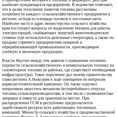
наиболее нуждающихся предприятий. В ведомстве отмечают,
что в целях получения лимитов топлива рассчитаны
потребности каждого сельскохозяйственного предприятия в
регионе, исходя из площади посевов и поголовья скота.
Наиболее часто в адрес министерства сельского хозяйства
края поступают вопросы по выделению бензина для работы
электростанций, снабжающих энергией животноводческие
стоянки (где используются дизельные генераторы), а также по
продаже горючего предприятиям пищевой и
перерабатывающей промышленности, производящим
хлебную и молочную продукцию.
Власти Якутии между тем заявили о намерении поэтапно
перевести сельскохозяйственную и коммунальную технику на
газомоторное топливо (в районах, где существует необходимая
инфраструктура). Такое поручение дал своему правительству
глава региона А.Николаев в ходе совещания по вопросам
кормозаготовительной кампании. Он также поручил
оперативно запустить механизм бесперебойного отпуска
топлива сельхозпроизводителям, в том числе с возможностью
заправки в емкости для хранения на местах. При
распределении ГСМ в республике предполагается
задействовать ресурсы всех работающих топливных
компаний. Министр сельского хозяйства и продовольственной
политики Якутии А.Александров сообщил, что ведомство