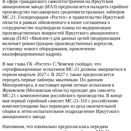
В сфере гражданского самолетостроения на Иркутском
авиационном заводе (ИАЗ) предполагается наладить серийное
производство пассажирских среднемагистральных лайнеров
МС-21. Госкорпорация «Ростех» и правительство Иркутской
области в рамках обновленного в июне соглашения о
сотрудничестве подтвердили планы по модернизации
производственных мощностей Иркутского авиационного
завода (ПАО «Яковлев») для данных целей (модернизация
включает реконструкцию производственных корпусов,
установку нового оборудования, привлечение
квалифицированных кадров).
В мае глава ГК «Ростех» С.Чемезов сообщал, что
сертификационные испытания МС-21 должны завершиться в
первом квартале 2027 г. В 2027 г. также предполагается
передать первые лайнеры заказчикам. По данным
Минпромторга, в настоящее время летные испытания в
Жуковском (Московская область) проходят два самолета
МС-21 с компонентами российского производства. В конце
мая первый серийный самолет МС-21-310 с российскими
комплектующими был переведен из цеха окончательной
сборки в летно-испытательное подразделение Иркутского
авиационного завода.
Напомним, что изначально предполагалась передача