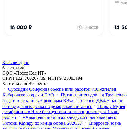
Больше туров
6+ реклама
ООО «Пресс Код ИТ»
ОГРН 1227700267739, ИНН 9725083184
Картина дня
Вся лента
Субсидии Соцфонда обеспечили работой 700 жителей
Хабаровского края и ЕАО
Путин принял доклад Трутнева о
подготовке к новым рекордам ВЭФ
Ученые ДВФУ нашли
основу для лекарства в яде морской анемоны
Парк у Музея
декабристов в Чите благоустроили по нацпроекту за 1 млн
рублей
«Адмирал» подписал канадского нападающего
Энтони Камару до конца сезона-2026/27
Цифровой юань
выходит на границу: как Маньчжоули ломает барьеры