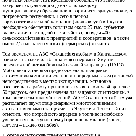
завершает актуализацию данных по каждому
муниципальному образованию и формирует единую сводную
потребность республики. Всего в период
кормозаготовительной кампании (июль-август) в Якутии
необходимо обеспечить топливом около 25 тыс. субъектов,
включая личные подсобные хозяйства, порядка 400
сельскохозяйственных предприятий и кооперативов, а также
около 2,5 тыс. крестьянских (фермерских) хозяйств.
Тем временем на АЗС «Саханефтегазсбыт» в Хангаласском
районе в начале июля был запущен первый в Якутии
передвижной автомобильный газовый заправщик (ПАГЗ).
Мобильная установка предназначена для заправки
автотехники компримированным природным газом (метаном)
непосредственно в местах эксплуатации. Установка
рассчитана на работу при температурах от минус 40 до плюс
50 градусов, она предназначена для заправки спецтехники, в
том числе сельскохозяйственной. АО «Саханефтегазсбыт» уже
располагает двумя стационарными многотопливными
автозаправочными станциями – в Якутске и Ленске. Стоит
отметить, что потребность аграриев в топливе неизбежно
увеличится с наступлением уборочной кампании (конец
августа – начало сентября).
В сфере сельскохозяйственной переработки ГК