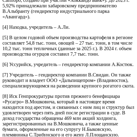
Саппоро, создано при участии «Хоккайдо Банк»). До 2023 г.
5,92% принадлежали хабаровскому предпринимателю
В.Альбранту (гендиректор индустриального парка
«Авангард»).
[4]
Находка, учредитель – А.Ли.
[5]
В целом годовой объем производства картофеля в регионе
составляет 54,8 тыс. тонн, овощей – 27 тыс. тонн, в том числе
10,2 тыс. тонн тепличных (данные за 2025 г.). В 2024 г. объем
производства огурцов составил 7,7 тыс. тонн.
[6]
Уссурийск, учредитель – гендиректор компании А.Костюк.
[7]
Учредитель – гендиректор компании В.Свидан. Он также
руководит и владеет ООО «Дальпищепром» (Владивосток),
специализирующимся на разведении крупного рогатого скота.
[8]
Иск Генпрокуратуры против прежнего бенефициара
«Русагро» В.Мошковича, который в настоящее время
находится под арестом, и связанных с ним лиц и структур был
удовлетворен через пять дней после регистрации в суде. В
доход государства обращены 469 млн акций холдинга,
зарегистрированных на В.Мошковича, а также ценные
бумаги, оформленные на его супругу Н.Быковскую,
племянника С.Трибунского и его жену Л.Площанскую.