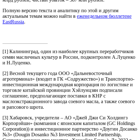
Полную версию текста и аналитику по этой и другим
актуальным темам можно найти в
еженедельном бюллетене
EastRussia
.
[1]
Калининград, один из наиболее крупных переработчиков
семян масличных культур в России, подконтролен А.Луценко
и Н.Луценко.
[2]
Весной текущего года ООО «Дальневосточный
агротерминал» (входит в ГК «Содружество») и Транспортно-
инвестиционная международная корпорация по логистике и
торговле китайской провинции Хэйлунцзян подписали
соглашение, предполагающее поставки в КНР с
маслоэкстракционного завода соевого масла, а также соевого
и рапсового шрота.
[3]
Хабаровск, учредители – АО «Джей Джи Си Холдингз
Корпорэйшн» (компания с японским капиталом (GC Holdings
Corporation)) и инвестиционное партнерство «Доугин Досанко
№3» (Dougin Dosanko №3 Investment Limited Partnership,