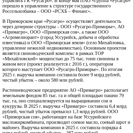
управлять ГК «Русагро». В конце мая ПАО «Группа «Русагро»
перешло в управление к структуре государственного
Россельхозбанка – ООО «РСХБ – Финанс».
В Приморском крае «Русагро» осуществляет деятельность
через дочерние структуры – ООО «Русагро-Приморье», АО
«Примагро», ООО «Приморская соя», а также ООО
«Агромелиорант» (город Уссурийск, добыча и обработка
известняка) и ООО «Приморская земля» (село Михайловка,
управление нежилой недвижимостью). Основным проектом
является свиноводческий комплекс в рамках ТОР
«Михайловский» мощностью до 75 тыс. тонн свинины в
живом весе (проект реализуется с 2016 г.), оператором
которого выступает ООО «Русагро-Приморье». По итогам
2025 г. выручка компании составила более 9 млрд рублей,
чистый убыток – около 580 млн рублей.
Растениеводческое предприятие АО «Примагро» располагает
земельным фондом 85 тыс. га и общей площадью пашни 79
тыс. га, оно специализируется на выращивании сои и
кукурузы. В 2025 г. выручка «Примагро» составила 6,4 млрд
рублей, чистый убыток превысил 1,3 млрд рублей. ООО
«Приморская соя», работающее на базе Уссурийского
масложиркомбината, производит соевое масло, соевый шрот и
майонез. Выручка компании в 2025 г. составила порядка 4
млрд рублей, чистый убыток – 387 млн рублей.