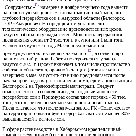
[1]
«Содружество»
намерена в ноябре текущего года вывести
на проектную мощность маслоэкстракционный завод по
глубокой переработке сои в Амурской области (Белогорск,
ТОР «Амурская»). На предприятии установлено
технологическое оборудование производственных цехов,
ведутся работы по укладке сетей. Мощность переработки
предприятия составит 3 тыс. тонн в сутки или 1 млн тонн
масличных культур в год. Масло предполагается
[2]
преимущественно поставлять на экспорт
, а соевый шрот –
на внутренний рынок. Работы по строительству завода
ведутся с 2023 г. Проект включает в том числе строительство
собственной железнодорожной станции (строительство
завершено в мае, запустить станцию предполагается после
начала производства) и расширение и модернизацию станции
Белогорск-2 на Транссибирской магистрали. Следует
отметить, что на сегодняшний день годовые мощности
переработки сои в Приамурье составляют порядка 450 тыс.
тонн, что значительно меньше мощностей нового завода.
Предполагается, что после запуска завода ГК «Содружество»
на территории области будет перерабатываться не менее 80%
выращиваемой в регионе сои.
В сфере растениеводства в Хабаровском крае тепличный
комплекс «Эвергрин» (создан при участии японского