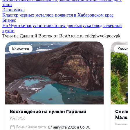
тонн
Экономика
Кластер черных металлов появится в Хабаровском крае
Бизнес
На Чукотке запустят новый цех для выпуска блюд северной
кухни
Туры на Дальний Восток от BestArctic.ru
erid:pjwvokpoevpk