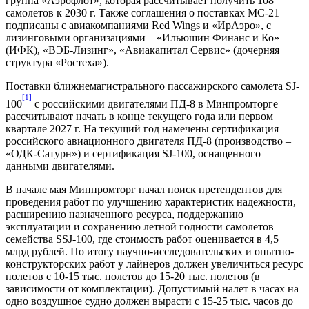
группа «Аэрофлот», которая рассчитывает получить 108
самолетов к 2030 г. Также соглашения о поставках МС-21
подписаны с авиакомпаниями Red Wings и «ИрАэро», с
лизинговыми организациями – «Ильюшин Финанс и Ко»
(ИФК), «ВЭБ-Лизинг», «Авиакапитал Сервис» (дочерняя
структура «Ростеха»).
Поставки ближнемагистрального пассажирского самолета SJ-
[1]
100
с российскими двигателями ПД-8 в Минпромторге
рассчитывают начать в конце текущего года или первом
квартале 2027 г. На текущий год намечены сертификация
российского авиационного двигателя ПД-8 (производство –
«ОДК-Сатурн») и сертификация SJ-100, оснащенного
данными двигателями.
В начале мая Минпромторг начал поиск претендентов для
проведения работ по улучшению характеристик надежности,
расширению назначенного ресурса, поддержанию
эксплуатации и сохранению летной годности самолетов
семейства SSJ-100, где стоимость работ оценивается в 4,5
млрд рублей. По итогу научно-исследовательских и опытно-
конструкторских работ у лайнеров должен увеличиться ресурс
полетов с 10-15 тыс. полетов до 15-20 тыс. полетов (в
зависимости от комплектации). Допустимый налет в часах на
одно воздушное судно должен вырасти с 15-25 тыс. часов до