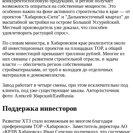
конкурентоспособную продукцию, и регион получает
возможность опираться на собственные мощности. Это
особенно важно на фоне активного строительства в крае — от
проектов "Хабаровск-Сити" и "Дальневосточный квартал" до
масштабной застройки на острове Большой Уссурийский.
Местный производитель уже доказал, что способен
удовлетворить растущий спрос».
По словам министра, в Хабаровском крае реализуется около
40 инвестиционных проектов на площадках ТОР, а общий
объем инвестиций превышает триллион рублей. Многие из
них связаны с развитием строительной отрасли, и задача
власти — обеспечить регион собственными
стройматериалами, от труб и колодцев до отделочных
материалов и домокомплектов.
Завод работает в четыре смены, при этом исключительно под
клиента, под уже существующие заказы. Автор/источник
фото: Алексей Збарский/EastRussia
Поддержка инвесторов
Развитие ХТЗ стало возможным во многом благодаря
преференциям ТОР «Хабаровск». Заместитель директора АО
«КРДВ Хабаровск» Иван Середин подчеркнул, что системные