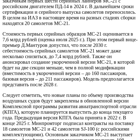
заказчикам первых шести серийных лайнеров МС-21 с
российским двигателем ПД-14 в 2024 г. В дальнейшем сроки
сертификации и серийного выпуска самолетов переносились.
В целом на ИАЗ в настоящее время на разных стадиях сборки
находятся 20 самолетов МС-21.
Стоимость первых серийных образцов МС-21 оценивается в
7,6 млрд рублей (оценка июля 2025 г.). При этом первый вице-
премьер Д.Мантуров допустил, что после 2030 г.
себестоимость серийных самолетов МС-21 может даже
несколько снизиться, до 7,4 млрд рублей. Также он
анонсировал создание укороченной версии МС-21, в которой
будет на две секции меньше, чем в полной модификации
(вместимость в укороченной версии – до 160 пассажиров,
базовая версия – до 211 пассажиров). Модель предполагается
представить после 2028 г.
Следует отметить, что новые планы по объему производства
воздушных судов будут закреплены в обновленной версии
Комплексной программы развития авиатранспортной отрасли
(КПГА), которую планируется выпустить до конца текущего
года. Предыдущая версия КПГА была принята в 2022 г. В
конце 2025 г. Минпромторг подписал контракты на поставку
18 самолетов МС-21 и 42 самолетов SJ-100 (с российскими
комплектующими). Основным заказчиком МС-21 выступает