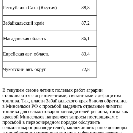
Республика Саха (Якутия)
88,8
Забайкальский край
87,2
Магаданская область
86,1
Еврейская авт. область
83,4
Чукотский авт. округ
72,8
В текущем сезоне летних полевых работ аграрии
сталкиваются с ограничениями, связанными с дефицитом
топлива. Так, власти Забайкальского края 6 июля обратились
в Минсельхоз РФ с просьбой выделить отдельные лимиты
топлива для сельхозтоваропроизводителей региона, тогда как
краевой Минсельхоз направляет запросы поставщикам с
просьбой в первоочередном порядке обслужить
сельхозтоваропроизводителей, заключивших ранее договоры
о приобретении моторного топлива, и формирует реестры