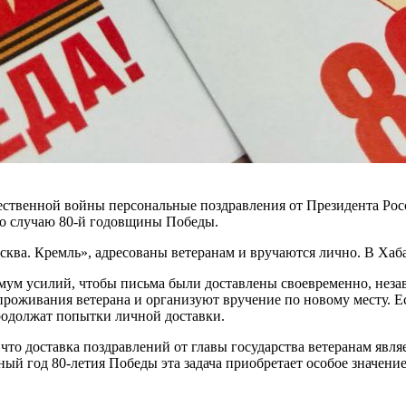
чественной войны персональные поздравления от Президента Ро
по случаю 80-й годовщины Победы.
ква. Кремль», адресованы ветеранам и вручаются лично. В Хаб
ум усилий, чтобы письма были доставлены своевременно, незав
роживания ветерана и организуют вручение по новому месту. Есл
родолжат попытки личной доставки.
то доставка поздравлений от главы государства ветеранам явл
ный год 80-летия Победы эта задача приобретает особое значени