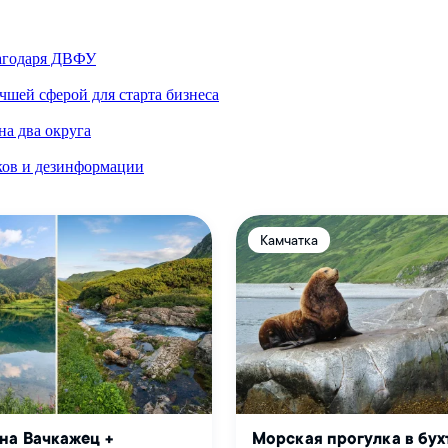
лагодаря ДВФУ
шей сферой для старта бизнеса
а два округа
ков и дезинформации