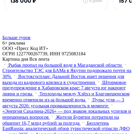
Больше туров
6+ реклама
ООО «Пресс Код ИТ»
ОГРН 1227700267739, ИНН 9725083184
Картина дня
Вся лента
Рыбак пропал на большой воде в Магаданской области
Строительство ТЭС для БАМа в Якутии подорожало почти на
30%
Востокгосплан: Дальний Восток ищет решения для
выхода из кадрового кризиса в судостроении
Штормовое
предупреждение в Хабаровском крае: 7 августа юг накроют
ливни и грозы
Теплоходы между Хэйхэ и Благовещенском
временно отменили из-за большой воды
Пульс угля — 3
августа 2026: угольная промышленность в моменте
«Энергия Сахалина-2026» — под знаком локальных успехов и
нерешенных вопросов
Жители Бурятии потратили на
общепит 16,7 млрд рублей за полгода
Бюллетень
EastRussia: аналитический обзор туристической отрасли ДФО