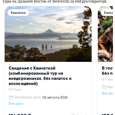
Туры на Дальний Восток от BestArctic.ru
erid:pjwvokpoevpk