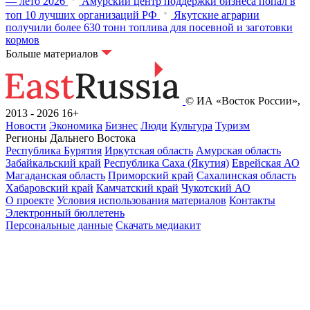
— лето 2026
Амурский центр поддержки бизнеса попал в
топ 10 лучших организаций РФ
Якутские аграрии
получили более 630 тонн топлива для посевной и заготовки
кормов
Больше материалов
© ИА «Восток России»,
2013 - 2026
16+
Новости
Экономика
Бизнес
Люди
Культура
Туризм
Регионы Дальнего Востока
Республика Бурятия
Иркутская область
Амурская область
Забайкальский край
Республика Саха (Якутия)
Еврейская АО
Магаданская область
Приморский край
Сахалинская область
Хабаровский край
Камчатский край
Чукотский АО
О проекте
Условия использования материалов
Контакты
Электронный бюллетень
Персональные данные
Скачать медиакит