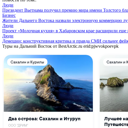
Люди
Президент Вьетнама получил премию мира имени Толстого б
Бизнес
Жители Дальнего Востока назвали электронную коммерцию луч
Люди
Проект «Молочная кухня» в Хабаровском крае расширили еще н
Люди
Демешин: конструктивная критика и правда СМИ сильнее фей
Туры на Дальний Восток от BestArctic.ru
erid:pjwvokpoevpk