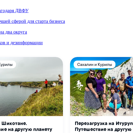
лагодаря ДВФУ
шей сферой для старта бизнеса
а два округа
ков и дезинформации