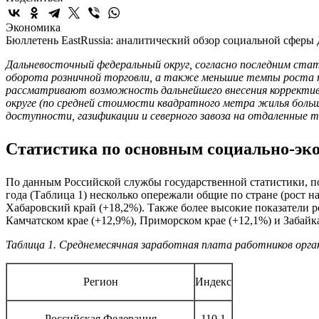
Экономика
Бюллетень EastRussia: аналитический обзор социальной сфер
Дальневосточный федеральный округ, согласно последним ста
оборота розничной торговли, а также меньшие темпы роста п
рассматривают возможность дальнейшего внесения корректив в
округе (по средней стоимости квадратного метра жилья бол
доступности, газификации и северного завоза на отдаленные 
Статистика по основным социально-эк
По данным Российской службы государственной статистики, по
года (Таблица 1) несколько опережали общие по стране (рост н
Хабаровский край (+18,2%). Также более высокие показатели р
Камчатском крае (+12,9%), Приморском крае (+12,1%) и Забайка
Таблица 1. Среднемесячная заработная плата работников орган
Регион
Индекс
Российская Федерация
110,1