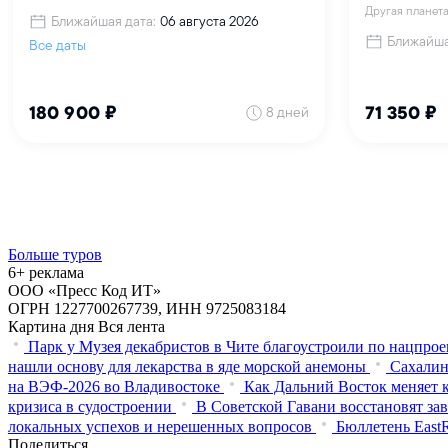
Больше туров
6+ реклама
ООО «Пресс Код ИТ»
ОГРН 1227700267739, ИНН 9725083184
Картина дня
Вся лента
Парк у Музея декабристов в Чите благоустроили по нацпрое
нашли основу для лекарства в яде морской анемоны
Сахалин
на ВЭФ‑2026 во Владивостоке
Как Дальний Восток меняет 
кризиса в судостроении
В Советской Гавани восстановят за
локальных успехов и нерешенных вопросов
Бюллетень East
Поделиться