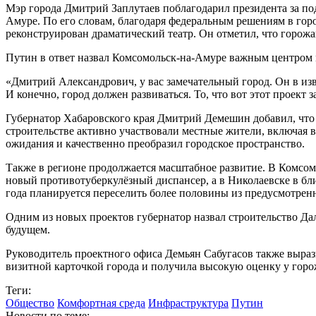
Мэр города Дмитрий Заплутаев поблагодарил президента за под
Амуре. По его словам, благодаря федеральным решениям в гор
реконструирован драматический театр. Он отметил, что горож
Путин в ответ назвал Комсомольск-на-Амуре важным центром 
«Дмитрий Александрович, у вас замечательный город. Он в изв
И конечно, город должен развиваться. То, что вот этот проект
Губернатор Хабаровского края Дмитрий Демешин добавил, что 
строительстве активно участвовали местные жители, включая 
ожидания и качественно преобразил городское пространство.
Также в регионе продолжается масштабное развитие. В Комсом
новый противотуберкулёзный диспансер, а в Николаевске в бл
года планируется переселить более половины из предусмотрен
Одним из новых проектов губернатор назвал строительство Дал
будущем.
Руководитель проектного офиса Демьян Сабугасов также выраз
визитной карточкой города и получила высокую оценку у горо
Теги:
Общество
Комфортная среда
Инфраструктура
Путин
Новости по теме: