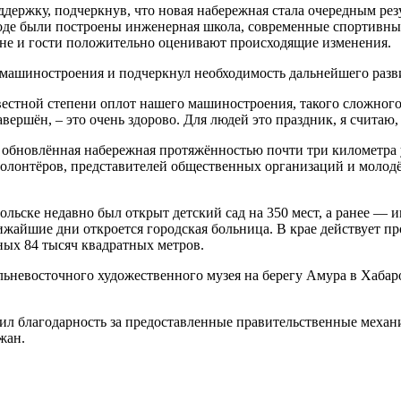
держку, подчеркнув, что новая набережная стала очередным рез
оде были построены инженерная школа, современные спортивные
ане и гости положительно оценивают происходящие изменения.
машиностроения и подчеркнул необходимость дальнейшего разв
естной степени оплот нашего машиностроения, такого сложного и
 завершён, – это очень здорово. Для людей это праздник, я счит
обновлённая набережная протяжённостью почти три километра у
волонтёров, представителей общественных организаций и молод
ольске недавно был открыт детский сад на 350 мест, а ранее —
ижайшие дни откроется городская больница. В крае действует 
ных 84 тысяч квадратных метров.
ьневосточного художественного музея на берегу Амура в Хабаров
ил благодарность за предоставленные правительственные механ
жан.