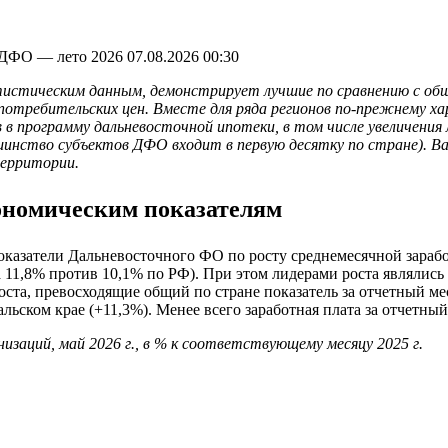
ы ДФО — лето 2026
07.08.2026 00:30
тистическим данным, демонстрирует лучшие по сравнению с об
отребительских цен. Вместе для ряда регионов по-прежнему ха
 программу дальневосточной ипотеки, в том числе увеличения 
ьшинство субъектов ДФО входит в первую десятку по стране).
территории.
ономическим показателям
казатели Дальневосточного ФО по росту среднемесячной зарабо
а 11,8% против 10,1% по РФ). При этом лидерами роста являлись
оста, превосходящие общий по стране показатель за отчетный ме
льском крае (+11,3%). Менее всего заработная плата за отчетны
изаций, май 2026 г., в % к соответствующему месяцу 2025 г.