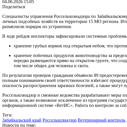
04.06.2026 15:05
Поделиться
Специалисты управления Россельхознадзора по Забайкальскому 
личных подсобных хозяйств на территории 15 МО региона. Ит
разъяснили порядок их устранения.
В ходе рейдов инспекторы зафиксировали системные проблемы
хранение грубых кормов под открытым небом, что проти
хранение побочных продуктов животноводства за предел
нередко размещаются прямо на открытом грунте, что соз
том числе общих для человека и скота.
По результатам проверок гражданам объявили 89 предостереж
полным пониманием своей ответственности избегают процедур
опасность распространения заразных болезней, а также могут
Россельхознадзор и смежные ведомства разрабатывают меры 
органов, а также возможное исключение из программ государст
информационной системе «ВетИС». Работа по контролю за со
Теги:
Забайкальский край
Россельхознадзор
Ветеринарный контроль
Новости по теме: