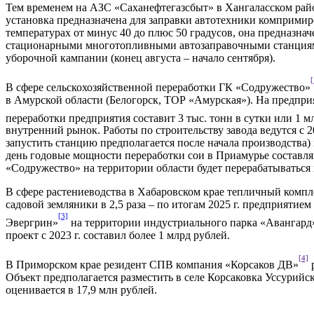
Тем временем на АЗС «Саханефтегазсбыт» в Хангаласском ра
установка предназначена для заправки автотехники компримир
температурах от минус 40 до плюс 50 градусов, она предназна
стационарными многотопливными автозаправочными станциями –
уборочной кампании (конец августа – начало сентября).
[
В сфере сельскохозяйственной переработки ГК «Содружество»
в Амурской области (Белогорск, ТОР «Амурская»). На предпри
переработки предприятия составит 3 тыс. тонн в сутки или 1 
внутренний рынок. Работы по строительству завода ведутся с 
запустить станцию предполагается после начала производства
день годовые мощности переработки сои в Приамурье составляю
«Содружество» на территории области будет перерабатываться
В сфере растениеводства в Хабаровском крае тепличный компле
садовой земляники в 2,5 раза – по итогам 2025 г. предприятие
[3]
Эвергрин»
на территории индустриального парка «Авангард»
проект с 2023 г. составил более 1 млрд рублей.
[4]
В Приморском крае резидент СПВ компания «Корсаков ДВ»
р
Объект предполагается разместить в селе Корсаковка Уссурийс
оценивается в 17,9 млн рублей.