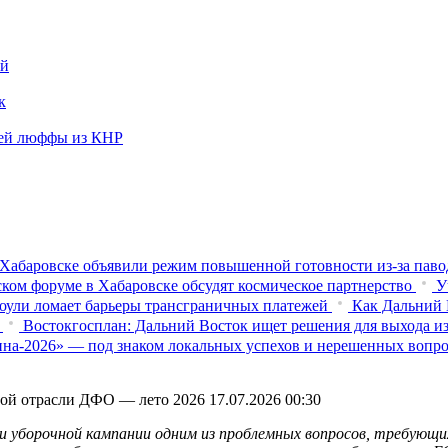
ей
к
ежей люффы из КНР
Хабаровске объявили режим повышенной готовности из‑за паво
ком форуме в Хабаровске обсудят космическое партнерство
У
оули ломает барьеры трансграничных платежей
Как Дальний 
Востокгосплан: Дальний Восток ищет решения для выхода из
на-2026» — под знаком локальных успехов и нерешенных вопр
нной отрасли ДФО — лето 2026
17.07.2026 00:30
ии уборочной кампании одним из проблемных вопросов, требующи