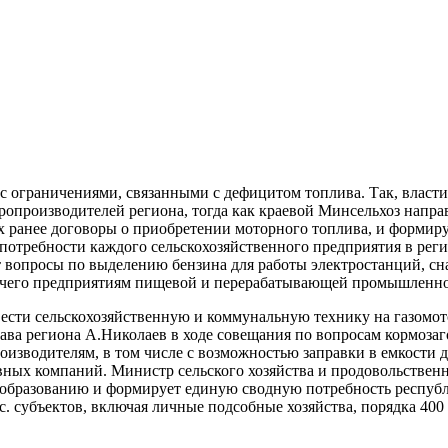
с ограничениями, связанными с дефицитом топлива. Так, власти
ропроизводителей региона, тогда как краевой Минсельхоз напра
х ранее договоры о приобретении моторного топлива, и формир
потребности каждого сельскохозяйственного предприятия в реги
ают вопросы по выделению бензина для работы электростанций, 
орючего предприятиям пищевой и перерабатывающей промышлен
ести сельскохозяйственную и коммунальную технику на газомото
глава региона А.Николаев в ходе совещания по вопросам кормоз
оизводителям, в том числе с возможностью заправки в емкости 
ивных компаний. Министр сельского хозяйства и продовольстве
бразованию и формирует единую сводную потребность республи
с. субъектов, включая личные подсобные хозяйства, порядка 400