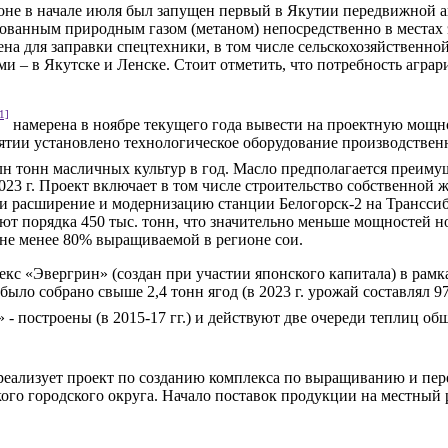
йоне в начале июля был запущен первый в Якутии передвижной
ованным природным газом (метаном) непосредственно в местах э
чена для заправки спецтехники, в том числе сельскохозяйственн
 в Якутске и Ленске. Стоит отметить, что потребность аграри
1]
намерена в ноябре текущего года вывести на проектную мощно
ятии установлено технологическое оборудование производственн
млн тонн масличных культур в год. Масло предполагается преиму
2023 г. Проект включает в том числе строительство собственной 
) и расширение и модернизацию станции Белогорск-2 на Транссиб
т порядка 450 тыс. тонн, что значительно меньше мощностей нов
 не менее 80% выращиваемой в регионе сои.
кс «Эвергрин» (создан при участии японского капитала) в рамк
м было собрано свыше 2,4 тонн ягод (в 2023 г. урожай составля
 - построены (в 2015-17 гг.) и действуют две очереди теплиц 
еализует проект по созданию комплекса по выращиванию и пере
кого городского округа. Начало поставок продукции на местный