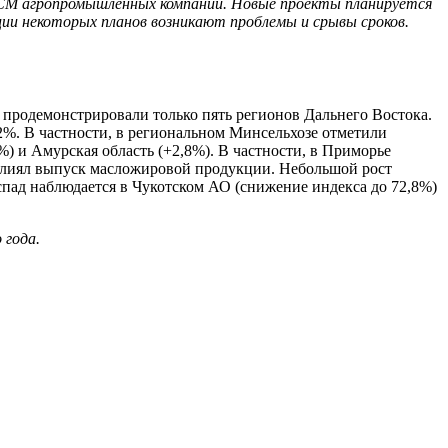
ГСМ агропромышленных компаний. Новые проекты планируется
ции некоторых планов возникают проблемы и срывы сроков.
. продемонстрировали только пять регионов Дальнего Востока.
,2%. В частности, в региональном Минсельхозе отметили
) и Амурская область (+2,8%). В частности, в Приморье
овлиял выпуск масложировой продукции. Небольшой рост
спад наблюдается в Чукотском АО (снижение индекса до 72,8%)
 года.