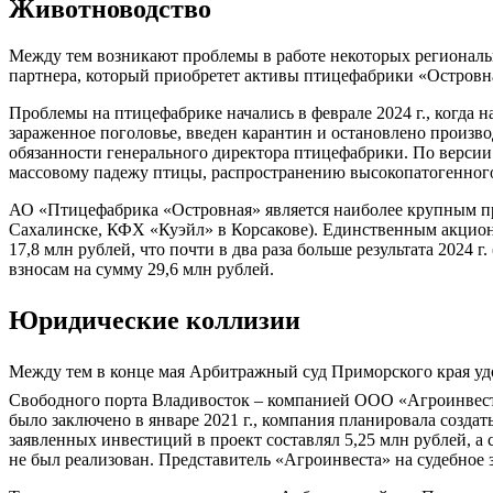
Животноводство
Между тем возникают проблемы в работе некоторых региональн
партнера, который приобретет активы птицефабрики «Островн
Проблемы на птицефабрике начались в феврале 2024 г., когда
зараженное поголовье, введен карантин и остановлено произво
обязанности генерального директора птицефабрики. По версии 
массовому падежу птицы, распространению высокопатогенног
АО «Птицефабрика «Островная» является наиболее крупным п
Сахалинске, КФХ «Куэйл» в Корсакове). Единственным акцион
17,8 млн рублей, что почти в два раза больше результата 2024 
взносам на сумму 29,6 млн рублей.
Юридические коллизии
Между тем в конце мая Арбитражный суд Приморского края уд
Свободного порта Владивосток – компанией ООО «Агроинвес
было заключено в январе 2021 г., компания планировала созда
заявленных инвестиций в проект составлял 5,25 млн рублей, а 
не был реализован. Представитель «Агроинвеста» на судебное з