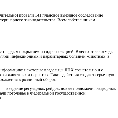
ючительно) провели 141 плановое выездное обследование
теринарного законодательства. Всем собственникам
с твердым покрытием и гидроизоляцией. Вместо этого отходы
ителями инфекционных и паразитарных болезней животных, в
информацию: некоторые владельцы ЛПХ сознательно и с
озки животных и пернатых. Такие действия создают серьезную
схождения в розничный оборот.
 — введение регулярных рейдов, новые полномочия надзорных
вали поголовье в Федеральной государственной
я.