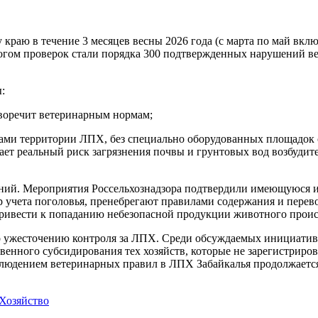
краю в течение 3 месяцев весны 2026 года (с марта по май вкл
огом проверок стали порядка 300 подтвержденных нарушений ве
:
воречит ветеринарным нормам;
ами территории ЛПХ, без специально оборудованных площадок 
дает реальный риск загрязнения почвы и грунтовых вод возбуд
ений. Мероприятия Россельхознадзора подтвердили имеющуюся 
 учета поголовья, пренебрегают правилами содержания и перев
 привести к попаданию небезопасной продукции животного прои
по ужесточению контроля за ЛПХ. Среди обсуждаемых инициатив
венного субсидирования тех хозяйств, которые не зарегистриро
блюдением ветеринарных правил в ЛПХ Забайкалья продолжаетс
Хозяйство