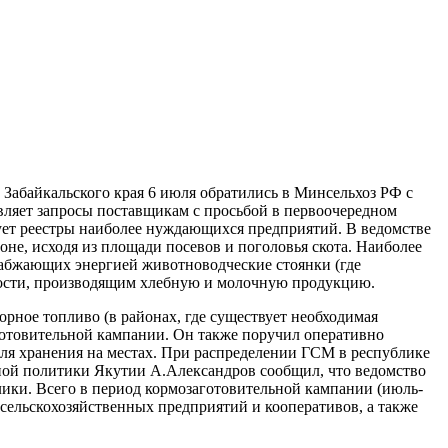
 Забайкальского края 6 июля обратились в Минсельхоз РФ с
вляет запросы поставщикам с просьбой в первоочередном
ует реестры наиболее нуждающихся предприятий. В ведомстве
оне, исходя из площади посевов и поголовья скота. Наиболее
снабжающих энергией животноводческие стоянки (где
ности, производящим хлебную и молочную продукцию.
рное топливо (в районах, где существует необходимая
аготовительной кампании. Он также поручил оперативно
для хранения на местах. При распределении ГСМ в республике
нной политики Якутии А.Александров сообщил, что ведомство
ки. Всего в период кормозаготовительной кампании (июль-
 сельскохозяйственных предприятий и кооперативов, а также