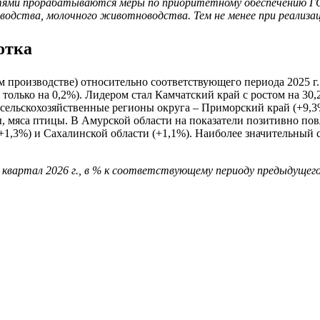
астями прорабатываются меры по приоритетному обеспечению 
еводства, молочного животноводства. Тем не менее при реализа
отка
ом производстве) относительно соответствующего периода 2025 г
только на 0,2%). Лидером стал Камчатский край с ростом на 30
сельскохозяйственные регионы округа – Приморский край (+9,3%
ы, мяса птицы. В Амурской области на показатели позитивно п
+1,3%) и Сахалинской области (+1,1%). Наиболее значительный 
й квартал 2026 г., в % к соответствующему периоду предыдущего