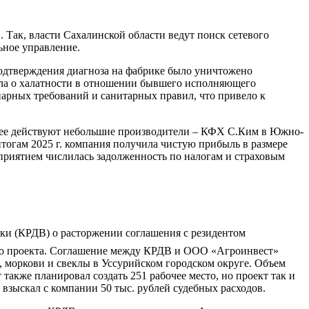
Так, власти Сахалинской области ведут поиск сетевого
ьное управление.
подтверждения диагноза на фабрике было уничтожено
дела о халатности в отношении бывшего исполняющего
инарных требований и санитарных правил, что привело к
нее действуют небольшие производители – КФХ С.Ким в Южно-
огам 2025 г. компания получила чистую прибыль в размере
редприятием числилась задолженность по налогам и страховым
ки (КРДВ) о расторжении соглашения с резидентом
го проекта. Соглашение между КРДВ и ООО «Агроинвест»
, моркови и свеклы в Уссурийском городском округе. Объем
 также планировал создать 251 рабочее место, но проект так и
 взыскал с компании 50 тыс. рублей судебных расходов.