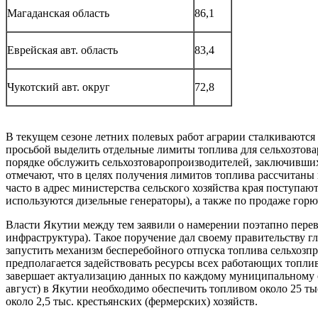
Магаданская область
86,1
Еврейская авт. область
83,4
Чукотский авт. округ
72,8
В текущем сезоне летних полевых работ аграрии сталкиваются 
просьбой выделить отдельные лимиты топлива для сельхозтова
порядке обслужить сельхозтоваропроизводителей, заключивши
отмечают, что в целях получения лимитов топлива рассчитаны 
часто в адрес министерства сельского хозяйства края поступ
используются дизельные генераторы), а также по продаже г
Власти Якутии между тем заявили о намерении поэтапно перев
инфраструктура). Такое поручение дал своему правительству 
запустить механизм бесперебойного отпуска топлива сельхозпр
предполагается задействовать ресурсы всех работающих топл
завершает актуализацию данных по каждому муниципальному о
август) в Якутии необходимо обеспечить топливом около 25 ты
около 2,5 тыс. крестьянских (фермерских) хозяйств.