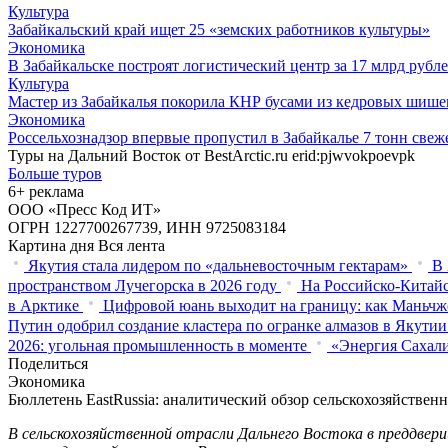
Культура
Забайкальский край ищет 25 «земских работников культуры»
Экономика
В Забайкальске построят логистический центр за 17 млрд рубл
Культура
Мастер из Забайкалья покорила КНР бусами из кедровых шише
Экономика
Россельхознадзор впервые пропустил в Забайкалье 7 тонн св
Туры на Дальний Восток от BestArctic.ru
erid:pjwvokpoevpk
Больше туров
6+ реклама
ООО «Пресс Код ИТ»
ОГРН 1227700267739, ИНН 9725083184
Картина дня
Вся лента
Якутия стала лидером по «дальневосточным гектарам»
В 
пространством Лучегорска в 2026 году
На Российско-Китайс
в Арктике
Цифровой юань выходит на границу: как Маньчж
Путин одобрил создание кластера по огранке алмазов в Якутии
2026: угольная промышленность в моменте
«Энергия Сахали
Поделиться
Экономика
Бюллетень EastRussia: аналитический обзор сельскохозяйстве
В сельскохозяйственной отрасли Дальнего Востока в преддвер