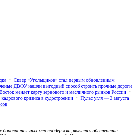
дка
Сквер «Угольщиков» стал первым обновленным
ченые ДВФУ нашли выгодный способ строить прочные дороги
Восток меняет карту зернового и масличного рынков России
 кадрового кризиса в судостроении
Пульс угля — 3 августа
осов
х дополнительных мер поддержки, является обеспечение