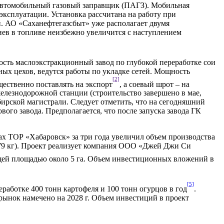
 автомобильный газовый заправщик (ПАГЗ). Мобильная
ксплуатации. Установка рассчитана на работу при
ой. АО «Саханефтегазсбыт» уже располагает двумя
ев в топливе неизбежно увеличится с наступлением
сть маслоэкстракционный завод по глубокой переработке сои
ых цехов, ведутся работы по укладке сетей. Мощность
[2]
щественно поставлять на экспорт
, а соевый шрот – на
железнодорожной станции (строительство завершено в мае,
ирской магистрали. Следует отметить, что на сегодняшний
ого завода. Предполагается, что после запуска завода ГК
ах ТОР «Хабаровск» за три года увеличил объем производства
л 979 кг). Проект реализует компания ООО «Джей Джи Си
общей площадью около 5 га. Объем инвестиционных вложений в
[5]
работке 400 тонн картофеля и 100 тонн огурцов в год
.
 рынок намечено на 2028 г. Объем инвестиций в проект