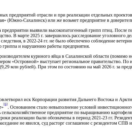
ых предприятий отрасли и при реализации отдельных проектов. 
ая» (Южно-Сахалинск) или же возьмет предприятие в доверител
 на предприятии выявили высокопатогенный грипп птиц. После 
дство. В марте 2025 г. завершилось расследование уголовного 
следствия, в 2022-24 гг. не было обеспечено соблюдение ветер
о гриппа и нарушению работы предприятия.
роизводителем куриного яйца в Сахалинской области (помимо 
ером «Островной» выступает региональное правительство. По ит
г. (9,29 млн рублей). При этом по состоянию на май 2026 г. за п
овлетворил иск Корпорации развития Дальнего Востока и Аркти
[6]
т»
. Основанием стало невыполнение условий инвестиционно
ть сельскохозяйственное предприятие по выращиванию картофеля
сроки реализации были обозначены в период 2021-23 гг. Резидент
аседание не явился, суд расторг соглашение с резидентом СПВ и