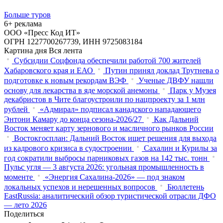
Больше туров
6+ реклама
ООО «Пресс Код ИТ»
ОГРН 1227700267739, ИНН 9725083184
Картина дня
Вся лента
Субсидии Соцфонда обеспечили работой 700 жителей
Хабаровского края и ЕАО
Путин принял доклад Трутнева о
подготовке к новым рекордам ВЭФ
Ученые ДВФУ нашли
основу для лекарства в яде морской анемоны
Парк у Музея
декабристов в Чите благоустроили по нацпроекту за 1 млн
рублей
«Адмирал» подписал канадского нападающего
Энтони Камару до конца сезона-2026/27
Как Дальний
Восток меняет карту зернового и масличного рынков России
Востокгосплан: Дальний Восток ищет решения для выхода
из кадрового кризиса в судостроении
Сахалин и Курилы за
год сократили выбросы парниковых газов на 142 тыс. тонн
Пульс угля — 3 августа 2026: угольная промышленность в
моменте
«Энергия Сахалина-2026» — под знаком
локальных успехов и нерешенных вопросов
Бюллетень
EastRussia: аналитический обзор туристической отрасли ДФО
— лето 2026
Поделиться