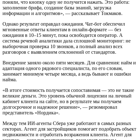
поняли, что кнопку одну не получится нажать. Это работа:
заполнение брифа, создание базы знаний, загрузка
информации и алгоритмов», — рассказывает Токмаков.
Однако результат оправдал ожидания. Чат-бот обеспечил
мгновенные ответы клиентам в онлайн-формате — без
ожидания в 10–15 минут, пока освободится оператор. А
система речевой аналитики дала сплошной мониторинг: не
выборочная проверка 10 звонков, а полный анализ всех
разговоров с выявлением отклонений от стандартов.
Внедрение заняло около пяти месяцев. Для сравнения: найм и
адаптация одного рядового специалиста, по его словам,
занимает минимум четыре месяца, а ведь бывают и ошибки
найма.
«В итоге стоимость получается сопоставимая — это не такие
великие деньги. Это уровень обычной лицензии на личный
кабинет клиента на сайте, но в результате мы получаем
долгосрочное и надежное решение», — резюмировал
представитель «Нордика».
Между тем ИИ-агенты Сбера уже работают в самых разных
секторах. Агент для застройщиков помогает подобрать объект
недвижимости и отработать возражения клиента. Агент для