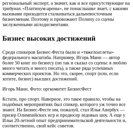
региональный эксперт, а значит, как и все присутствующие на
трибунах «Платинум-арены», не понаслышке знает, с какими
вызовами приходится сталкиваться дальневосточным
бизнесменам. Поэтому и провожают Полину со сцены
заслуженными аплодисментами.
Бизнес высоких достижений
Среди спикеров Бизнес-Феста были и «тяжелоатлеты»
федерального масштаба. Например, Игорь Манн — автор
более 50 книг по бизнесу (он так и сказал со сцены: я люблю
много читать и много писать), а также ряда успешных
коммерческих проектов. Но это, скорее, спорт (или, если
хотите, бизнес) высших достижений.
Игорь Манн. Фото: оргкомитет БизнесФест
Кстати, про спорт. Наверное, это такое правило, чтобы на
подобных мероприятиях был спикер, которого уж точно все
знают. На Бизнес-Фесте им, пожалуй, стал Илья Авербух —
призер Олимпийских игр и продюсер ледовых шоу. А еще у
Ильи 20-летний опыт предпринимательской деятельности и,
соответственно, свой кейс советов.