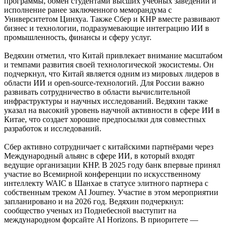
программы, обмен студентами высших учебных заведений и
исполнение ранее заключенного меморандума с
Университетом Цинхуа. Также Сбер и КНР вместе развивают
бизнес и технологии, подразумевающие интеграцию ИИ в
промышленность, финансы и сферу услуг.
Ведяхин отметил, что Китай привлекает внимание масштабом
и темпами развития своей технологической экосистемы. Он
подчеркнул, что Китай является одним из мировых лидеров в
области ИИ и open-source-технологий. Для России важно
развивать сотрудничество в области вычислительной
инфраструктуры и научных исследований. Ведяхин также
указал на высокий уровень научной активности в сфере ИИ в
Китае, что создает хорошие предпосылки для совместных
разработок и исследований.
Сбер активно сотрудничает с китайскими партнёрами через
Международный альянс в сфере ИИ, в который входят
ведущие организации КНР. В 2025 году банк впервые принял
участие во Всемирной конференции по искусственному
интеллекту WAIC в Шанхае в статусе элитного партнера с
собственным треком AI Journey. Участие в этом мероприятии
запланировано и на 2026 год. Ведяхин подчеркнул:
сообщество ученых из Поднебесной выступит на
международном форсайте AI Horizons. В приоритете —