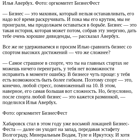
Илья Авербух. Фото: оргкомитет БизнесФест
— Бизнес — это маховик, который нельзя останавливать, его
надо всё время раскручивать. И пока мы его крутим, мы не
проиграли, мы продолжаем оставаться в борьбе. Бизнес — это
такая история, которая может потом, собрав эту энергию, дать
тебе очень хорошие дивиденды, — рассказал Авербух.
Все же не удерживаемся и просим Илью сравнить бизнес со
спортом высоких достижений — что же сложнее?
— Самое страшное в спорте, что ты на главных стартах не
можешь ничего переиграть, у тебя нет возможности
исправить в моменте ошибку. В бизнесе чуть проще: у тебя
есть возможность быть более гибким. Поэтому спорт — это,
конечно, любой стресс, помноженный на 10. В этом,
наверное, его самая большая вот сложность. Но, безусловно,
после спорта любой бизнес — это кажется разминкой, —
поделился Илья Авербух.
Фото: оргкомитет БизнесФест
Хабаровск стал в этом году уже восьмой локацией Бизнес-
Феста — далее он уходит на запад, передавая эстафету
Волгограду, Минеральным Водам, Туле и Иркутску. И хотя