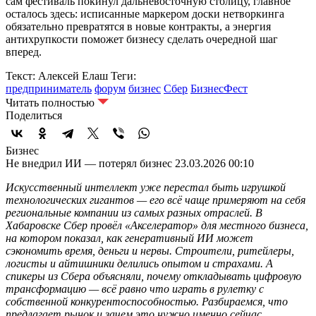
сам фестиваль покинул дальневосточную столицу, главное
осталось здесь: исписанные маркером доски нетворкинга
обязательно превратятся в новые контракты, а энергия
антихрупкости поможет бизнесу сделать очередной шаг
вперед.
Текст: Алексей Елаш
Теги:
предприниматель
форум
бизнес
Сбер
БизнесФест
Читать полностью
Поделиться
Бизнес
Не внедрил ИИ — потерял бизнес
23.03.2026 00:10
Искусственный интеллект уже перестал быть игрушкой
технологических гигантов — его всё чаще примеряют на себя
региональные компании из самых разных отраслей. В
Хабаровске Сбер провёл «Акселератор» для местного бизнеса,
на котором показал, как генеративный ИИ может
сэкономить время, деньги и нервы. Строители, ритейлеры,
логисты и айтишники делились опытом и страхами. А
спикеры из Сбера объясняли, почему откладывать цифровую
трансформацию — всё равно что играть в рулетку с
собственной конкурентоспособностью. Разбираемся, что
предлагает рынок и зачем это нужно именно сейчас.