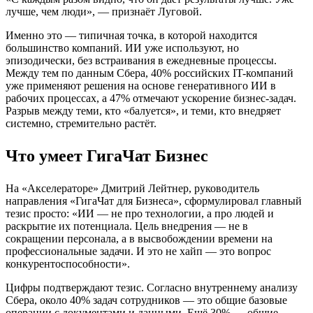
лучше, чем люди», — признаёт Луговой.
Именно это — типичная точка, в которой находится
большинство компаний. ИИ уже используют, но
эпизодически, без встраивания в ежедневные процессы.
Между тем по данным Сбера, 40% российских IT-компаний
уже применяют решения на основе генеративного ИИ в
рабочих процессах, а 47% отмечают ускорение бизнес-задач.
Разрыв между теми, кто «балуется», и теми, кто внедряет
системно, стремительно растёт.
Что умеет ГигаЧат Бизнес
На «Акселераторе» Дмитрий Лейтнер, руководитель
направления «ГигаЧат для Бизнеса», сформулировал главный
тезис просто: «ИИ — не про технологии, а про людей и
раскрытие их потенциала. Цель внедрения — не в
сокращении персонала, а в высвобождении времени на
профессиональные задачи. И это не хайп — это вопрос
конкурентоспособности».
Цифры подтверждают тезис. Согласно внутреннему анализу
Сбера, около 40% задач сотрудников — это общие базовые
операции с документами и данными. Ещё 30% — общие