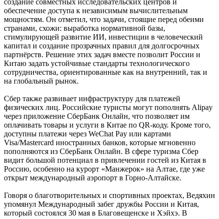
создание совместных исследовательских центров и
обеспечение доступа к независимым вычислительным
мощностям. Он отметил, что задачи, стоящие перед обеими
странами, схожи: выработка нормативной базы,
стимулирующей развитие ИИ, инвестиции в человеческий
капитал и создание прозрачных правил для долгосрочных
партнёрств. Решение этих задач вместе позволит России и
Китаю задать устойчивые стандарты технологического
сотрудничества, ориентированные как на внутренний, так и
на глобальный рынок.
Сбер также развивает инфраструктуру для платежей
физических лиц. Российские туристы могут пополнять Alipay
через приложение СберБанк Онлайн, что позволяет им
оплачивать товары и услуги в Китае по QR-коду. Кроме того,
доступны платежи через WeChat Pay или картами
Visa/Mastercard иностранных банков, которые мгновенно
пополняются из СберБанк Онлайн. В сфере туризма Сбер
видит большой потенциал в привлечении гостей из Китая в
Россию, особенно на курорт «Манжерок» на Алтае, где уже
открыт международный аэропорт в Горно-Алтайске.
Говоря о благотворительных и спортивных проектах, Ведяхин
упомянул Международный забег дружбы России и Китая,
который состоялся 30 мая в Благовещенске и Хэйхэ. В