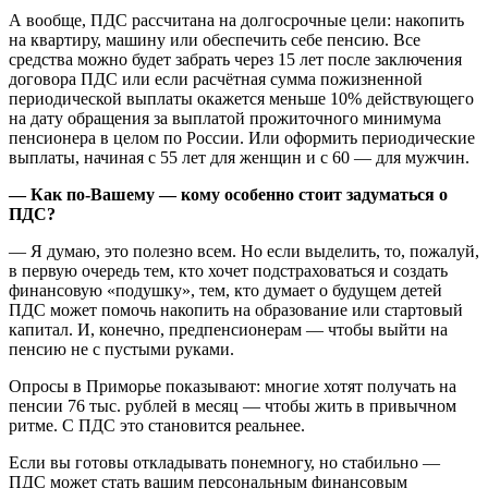
А вообще, ПДС рассчитана на долгосрочные цели: накопить
на квартиру, машину или обеспечить себе пенсию. Все
средства можно будет забрать через 15 лет после заключения
договора ПДС или если расчётная сумма пожизненной
периодической выплаты окажется меньше 10% действующего
на дату обращения за выплатой прожиточного минимума
пенсионера в целом по России. Или оформить периодические
выплаты, начиная с 55 лет для женщин и с 60 — для мужчин.
— Как по-Вашему — кому особенно стоит задуматься о
ПДС?
— Я думаю, это полезно всем. Но если выделить, то, пожалуй,
в первую очередь тем, кто хочет подстраховаться и создать
финансовую «подушку», тем, кто думает о будущем детей
ПДС может помочь накопить на образование или стартовый
капитал. И, конечно, предпенсионерам — чтобы выйти на
пенсию не с пустыми руками.
Опросы в Приморье показывают: многие хотят получать на
пенсии 76 тыс. рублей в месяц — чтобы жить в привычном
ритме. С ПДС это становится реальнее.
Если вы готовы откладывать понемногу, но стабильно —
ПДС может стать вашим персональным финансовым