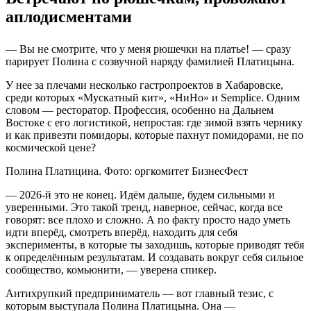
аплодисментами
— Вы не смотрите, что у меня рюшечки на платье! — сразу
парирует Полина с созвучной наряду фамилией Платицына.
У нее за плечами несколько гастропроектов в Хабаровске,
среди которых «Мускатный кит», «НиНо» и Semplice. Одним
словом — ресторатор. Профессия, особенно на Дальнем
Востоке с его логистикой, непростая: где зимой взять чернику
и как привезти помидоры, которые пахнут помидорами, не по
космической цене?
Полина Платицина. Фото: оргкомитет БизнесФест
— 2026-й это не конец. Идём дальше, будем сильными и
уверенными. Это такой тренд, наверное, сейчас, когда все
говорят: все плохо и сложно. А по факту просто надо уметь
идти вперёд, смотреть вперёд, находить для себя
эксперименты, в которые ты заходишь, которые приводят тебя
к определённым результатам. И создавать вокруг себя сильное
сообщество, комьюнити, — уверена спикер.
Антихрупкий предприниматель — вот главный тезис, с
которым выступала Полина Платицына. Она —