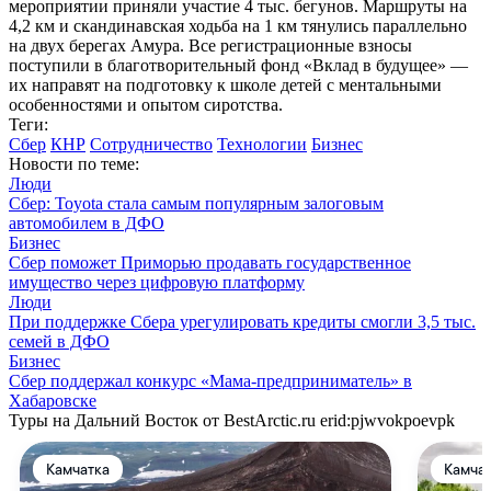
мероприятии приняли участие 4 тыс. бегунов. Маршруты на
4,2 км и скандинавская ходьба на 1 км тянулись параллельно
на двух берегах Амура. Все регистрационные взносы
поступили в благотворительный фонд «Вклад в будущее» —
их направят на подготовку к школе детей с ментальными
особенностями и опытом сиротства.
Теги:
Сбер
КНР
Сотрудничество
Технологии
Бизнес
Новости по теме:
Люди
Сбер: Toyota стала самым популярным залоговым
автомобилем в ДФО
Бизнес
Сбер поможет Приморью продавать государственное
имущество через цифровую платформу
Люди
При поддержке Сбера урегулировать кредиты смогли 3,5 тыс.
семей в ДФО
Бизнес
Сбер поддержал конкурс «Мама-предприниматель» в
Хабаровске
Туры на Дальний Восток от BestArctic.ru
erid:pjwvokpoevpk