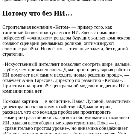
Потому что без ИИ…
Строительная компания «Кетом» — пример того, как
типичный бизнес подступается к ИИ. Здесь с помощью
нейросетей «оживляют» рендеры будущих жилых комплексов,
создают сценарии рекламных роликов, оптимизируют
сложные расчёты. Но всё это — точечные задачи, без единой
стратегии.
«Искусственный интеллект позволяет смотреть шире, дальше,
глубже, чем привык человек. Даже просто регулярная работа с
ИИ помогает нам самим находить новые решения проще», —
отмечает Анна Тарасова, директор по развитию «Кетома».
При этом она признаёт: центральной модели внедрения ИИ в
компании пока нет..
Похожая картина — в логистике. Павел Луговой, заместитель
директора по складскому хозяйству «ФД-машинери»,
рассказал, что его команда пробовала проектировать
геометрию расстановки складского оборудования с помощью
ИИ, задавая весогабаритные характеристики. Пока — на
«сравнительно простом уровне», но динамика обнадёживает.
«С каждым разом видно, что он даёт результаты лучше. Уже