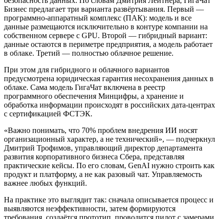
безопасность данных. По словам Дмитрия Лейтнера, ГигаЧат
Бизнес предлагает три варианта развёртывания. Первый —
программно-аппаратный комплекс (ПАК): модель и все
данные размещаются исключительно в контуре компании на
собственном сервере с GPU. Второй — гибридный вариант:
данные остаются в периметре предприятия, а модель работает
в облаке. Третий — полностью облачное решение.
При этом для гибридного и облачного вариантов
предусмотрена юридическая гарантия несохранения данных в
облаке. Сама модель ГигаЧат включена в реестр
программного обеспечения Минцифры, а хранение и
обработка информации происходят в российских дата-центрах
с сертификацией ФСТЭК.
«Важно понимать, что 70% проблем внедрения ИИ носят
организационный характер, а не технический», — подчеркнул
Дмитрий Трофимов, управляющий директор департамента
развития корпоративного бизнеса Сбера, представляя
практические кейсы. По его словам, GenAI нужно строить как
продукт и платформу, а не как разовый чат. Управляемость
важнее любых функций.
На практике это выглядит так: сначала описывается процесс и
выявляются неэффективности, затем формируются
требования, создаётся прототип, проводится пилот с замерами