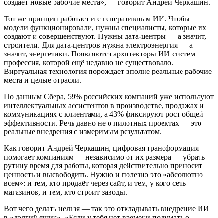
создаёт новые рабочие места», — говорит Андрей Черкашин.
Тот же принцип работает и с генеративным ИИ. Чтобы
модели функционировали, нужны специалисты, которые их
создают и совершенствуют. Нужны дата-центры — а значит,
строители. Для дата-центров нужна электроэнергия — а
значит, энергетики. Появляются архитекторы ИИ-систем —
профессия, которой ещё недавно не существовало.
Виртуальная технология порождает вполне реальные рабочие
места и целые отрасли.
По данным Сбера, 59% российских компаний уже используют
интеллектуальных ассистентов в производстве, продажах и
коммуникациях с клиентами, а 43% фиксируют рост общей
эффективности. Речь давно не о пилотных проектах — это
реальные внедрения с измеримым результатом.
Как говорит Андрей Черкашин, цифровая трансформация
помогает компаниям — независимо от их размера — убрать
рутину время для работы, которая действительно приносит
ценность и высвободить. Нужно и полезно это «абсолютно
всем»: и тем, кто продаёт через сайт, и тем, у кого сеть
магазинов, и тем, кто строит заводы.
Вот чего делать нельзя — так это откладывать внедрение ИИ
в «долгий ящик». «Если у тебя нет времени подумать о