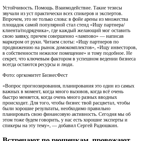
Устойчивость. Помощь. Взаимодействие. Такие тезисы
звучали из уст практически всех спикеров и экспертов.
Впрочем, это не только слова: в фойе арены из множества
площадок самой популярной стал стенд «Ищу партнера/
клиента/подрядчика», где каждый желающий мог оставить
свою заявку, причем совершенно «лампово» — написав
маркером от руки. Читаем слоты: «Ищу партнеров по
продвижению на рынок домокомплектов», «Ищу инвесторов,
в собственности нежилое помещение» и тому подобное. Не
секрет, что ключевым фактором в успешном ведении бизнеса
всегда остаются ресурсы и люди.
Фото: оргкомитет БизнесФест
«Вопрос прогнозирования, планирования это один из самых
важных в момент, когда много вызовов, когда всё очень
быстро меняется, когда очень много разных вводных
происходит. Для того, чтобы бизнес твой расцветал, чтобы
были хорошие результаты, необходимо правильно
планировать свою финансовую активность. Сегодня мы об
этом тоже будем говорить, у нас есть хорошие эксперты и
спикеры на эту тему», — добавил Сергей Радюшкин.
Встречают по рюшечкам, провожают