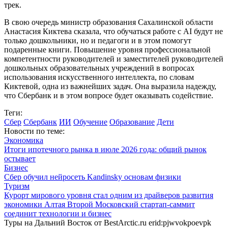
трек.
В свою очередь министр образования Сахалинской области
Анастасия Киктева сказала, что обучаться работе с AI будут не
только дошкольники, но и педагоги и в этом помогут
подаренные книги. Повышение уровня профессиональной
компетентности руководителей и заместителей руководителей
дошкольных образовательных учреждений в вопросах
использования искусственного интеллекта, по словам
Киктевой, одна из важнейших задач. Она выразила надежду,
что Сбербанк и в этом вопросе будет оказывать содействие.
Теги:
Сбер
Сбербанк
ИИ
Обучение
Образование
Дети
Новости по теме:
Экономика
Итоги ипотечного рынка в июле 2026 года: общий рынок
остывает
Бизнес
Сбер обучил нейросеть Kandinsky основам физики
Туризм
Курорт мирового уровня стал одним из драйверов развития
экономики Алтая
Второй Московский стартап-саммит
соединит технологии и бизнес
Туры на Дальний Восток от BestArctic.ru
erid:pjwvokpoevpk