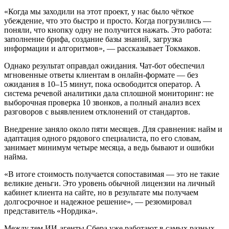
«Когда мы заходили на этот проект, у нас было чёткое
убеждение, что это быстро и просто. Когда погрузились —
поняли, что кнопку одну не получится нажать. Это работа:
заполнение брифа, создание базы знаний, загрузка
информации и алгоритмов», — рассказывает Токмаков.
Однако результат оправдал ожидания. Чат-бот обеспечил
мгновенные ответы клиентам в онлайн-формате — без
ожидания в 10–15 минут, пока освободится оператор. А
система речевой аналитики дала сплошной мониторинг: не
выборочная проверка 10 звонков, а полный анализ всех
разговоров с выявлением отклонений от стандартов.
Внедрение заняло около пяти месяцев. Для сравнения: найм и
адаптация одного рядового специалиста, по его словам,
занимает минимум четыре месяца, а ведь бывают и ошибки
найма.
«В итоге стоимость получается сопоставимая — это не такие
великие деньги. Это уровень обычной лицензии на личный
кабинет клиента на сайте, но в результате мы получаем
долгосрочное и надежное решение», — резюмировал
представитель «Нордика».
Между тем ИИ-агенты Сбера уже работают в самых разных