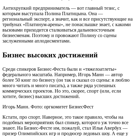
Антихрупкий предприниматель — вот главный тезис, с
которым выступала Полина Платицына. Она —
региональный эксперт, а значит, как и все присутствующие на
трибунах «Платинум-арены», не понаслышке знает, с какими
вызовами приходится сталкиваться дальневосточным
бизнесменам. Поэтому и провожают Полину со сцены
заслуженными аплодисментами.
Бизнес высоких достижений
Среди спикеров Бизнес-Феста были и «тяжелоатлеты»
федерального масштаба. Например, Игорь Манн — автор
более 50 книг по бизнесу (он так и сказал со сцены: я люблю
много читать и много писать), а также ряда успешных
коммерческих проектов. Но это, скорее, спорт (или, если
хотите, бизнес) высших достижений.
Игорь Манн. Фото: оргкомитет БизнесФест
Кстати, про спорт. Наверное, это такое правило, чтобы на
подобных мероприятиях был спикер, которого уж точно все
знают. На Бизнес-Фесте им, пожалуй, стал Илья Авербух —
призер Олимпийских игр и продюсер ледовых шоу. А еще у