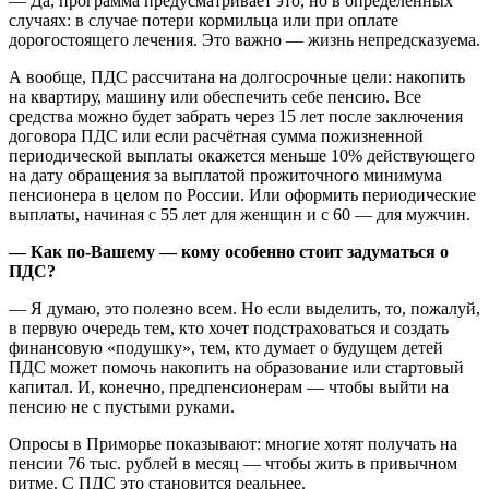
— Да, программа предусматривает это, но в определенных
случаях: в случае потери кормильца или при оплате
дорогостоящего лечения. Это важно — жизнь непредсказуема.
А вообще, ПДС рассчитана на долгосрочные цели: накопить
на квартиру, машину или обеспечить себе пенсию. Все
средства можно будет забрать через 15 лет после заключения
договора ПДС или если расчётная сумма пожизненной
периодической выплаты окажется меньше 10% действующего
на дату обращения за выплатой прожиточного минимума
пенсионера в целом по России. Или оформить периодические
выплаты, начиная с 55 лет для женщин и с 60 — для мужчин.
— Как по-Вашему — кому особенно стоит задуматься о
ПДС?
— Я думаю, это полезно всем. Но если выделить, то, пожалуй,
в первую очередь тем, кто хочет подстраховаться и создать
финансовую «подушку», тем, кто думает о будущем детей
ПДС может помочь накопить на образование или стартовый
капитал. И, конечно, предпенсионерам — чтобы выйти на
пенсию не с пустыми руками.
Опросы в Приморье показывают: многие хотят получать на
пенсии 76 тыс. рублей в месяц — чтобы жить в привычном
ритме. С ПДС это становится реальнее.