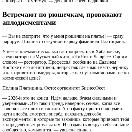
спикеры на эту тему», — добавил Сергей Радюшкин.
Встречают по рюшечкам, провожают
аплодисментами
— Вы не смотрите, что у меня рюшечки на платье! — сразу
парирует Полина с созвучной наряду фамилией Платицына.
У нее за плечами несколько гастропроектов в Хабаровске,
среди которых «Мускатный кит», «НиНо» и Semplice. Одним
словом — ресторатор. Профессия, особенно на Дальнем
Востоке с его логистикой, непростая: где зимой взять чернику
и как привезти помидоры, которые пахнут помидорами, не по
космической цене?
Полина Платицина. Фото: оргкомитет БизнесФест
— 2026-й это не конец. Идём дальше, будем сильными и
уверенными. Это такой тренд, наверное, сейчас, когда все
говорят: все плохо и сложно. А по факту просто надо уметь
идти вперёд, смотреть вперёд, находить для себя
эксперименты, в которые ты заходишь, которые приводят тебя
к определённым результатам. И создавать вокруг себя сильное
сообщество, комьюнити, — уверена спикер.