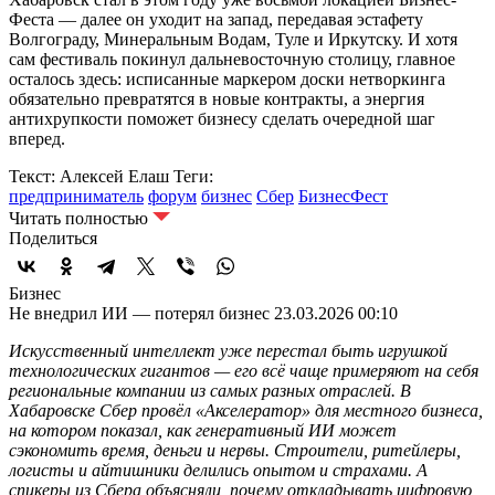
Феста — далее он уходит на запад, передавая эстафету
Волгограду, Минеральным Водам, Туле и Иркутску. И хотя
сам фестиваль покинул дальневосточную столицу, главное
осталось здесь: исписанные маркером доски нетворкинга
обязательно превратятся в новые контракты, а энергия
антихрупкости поможет бизнесу сделать очередной шаг
вперед.
Текст: Алексей Елаш
Теги:
предприниматель
форум
бизнес
Сбер
БизнесФест
Читать полностью
Поделиться
Бизнес
Не внедрил ИИ — потерял бизнес
23.03.2026 00:10
Искусственный интеллект уже перестал быть игрушкой
технологических гигантов — его всё чаще примеряют на себя
региональные компании из самых разных отраслей. В
Хабаровске Сбер провёл «Акселератор» для местного бизнеса,
на котором показал, как генеративный ИИ может
сэкономить время, деньги и нервы. Строители, ритейлеры,
логисты и айтишники делились опытом и страхами. А
спикеры из Сбера объясняли, почему откладывать цифровую