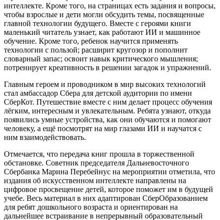
интеллекте. Кроме того, на страницах есть задания и вопросы,
чтобы взрослые и дети могли обсудить темы, посвященные
главной технологии будущего. Вместе с героями книги
маленький читатель узнает, как работают ИИ и машинное
обучение. Кроме того, ребенок научится применять
технологии с пользой; расширит кругозор и пополнит
словарный запас; освоит навык критического мышления;
потренирует креативность в решении загадок и упражнений.
Главным героем и проводником в мир высоких технологий
стал амбассадор Сбера для детской аудитории по имени
СберКот. Путешествие вместе с ним делает процесс обучения
лёгким, интересным и увлекательным. Ребята узнают, откуда
появились умные устройства, как они обучаются и помогают
человеку, а ещё посмотрят на мир глазами ИИ и научатся с
ним взаимодействовать.
Отмечается, что передача книг прошла в торжественной
обстановке. Советник председателя Дальневосточного
Сбербанка Марина Перебейнус на мероприятии отметила, что
издания об искусственном интеллекте направлены на
цифровое просвещение детей, которое поможет им в будущей
учебе. Весь материал в них адаптирован СберОбразованием
для ребят дошкольного возраста и ориентирован на
дальнейшее встраивание в непрерывный образовательный