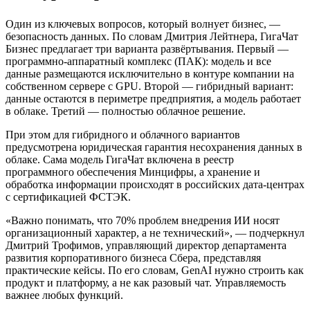
Один из ключевых вопросов, который волнует бизнес, —
безопасность данных. По словам Дмитрия Лейтнера, ГигаЧат
Бизнес предлагает три варианта развёртывания. Первый —
программно-аппаратный комплекс (ПАК): модель и все
данные размещаются исключительно в контуре компании на
собственном сервере с GPU. Второй — гибридный вариант:
данные остаются в периметре предприятия, а модель работает
в облаке. Третий — полностью облачное решение.
При этом для гибридного и облачного вариантов
предусмотрена юридическая гарантия несохранения данных в
облаке. Сама модель ГигаЧат включена в реестр
программного обеспечения Минцифры, а хранение и
обработка информации происходят в российских дата-центрах
с сертификацией ФСТЭК.
«Важно понимать, что 70% проблем внедрения ИИ носят
организационный характер, а не технический», — подчеркнул
Дмитрий Трофимов, управляющий директор департамента
развития корпоративного бизнеса Сбера, представляя
практические кейсы. По его словам, GenAI нужно строить как
продукт и платформу, а не как разовый чат. Управляемость
важнее любых функций.