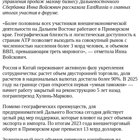
управления продаж малому бизнесу Дальневосточного
Сбербанка Инна Войскович рассказала EastRussia о главных
итогах участия в форуме.
«Более половины всех участников внешнеэкономической
деятельности на Дальнем Востоке работают в Приморском
крае. Географическая близость и логистическая доступность к
странам АТР позволяет выходить на совокупный рынок с
численностью населения более 3 млрд человек, и объемом
ВВП, превышающим треть мирового», — отметила Инна
Войскович.
Россия и Китай переживают активную фазу укрепления
сотрудничества: растет объем двусторонней торговли, доля
расчетов в национальных валютах достигла более 90%. В 2025
году на границе стран откроется первая «умная таможня» —
начнет работу закрытый на реконструкцию 5 лет назад
погранпереход Хулинь-Марково.
Помимо географических преимуществ, для
предпринимателей Дальнего Востока сегодня действует
целый ряд мер поддержки, которые влияют на рост объемов
экспорта и импорта. По итогам 2023 года внешнеторговый
оборот в Приморском крае превысил 13 млрд долларов.
Значительный рост объемов перевозки контейнеров на