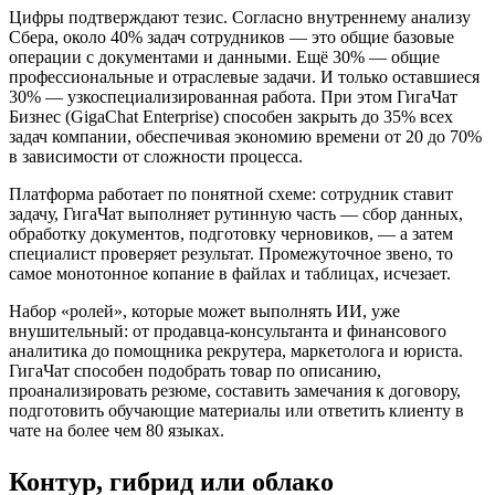
Цифры подтверждают тезис. Согласно внутреннему анализу
Сбера, около 40% задач сотрудников — это общие базовые
операции с документами и данными. Ещё 30% — общие
профессиональные и отраслевые задачи. И только оставшиеся
30% — узкоспециализированная работа. При этом ГигаЧат
Бизнес (GigaChat Enterprise) способен закрыть до 35% всех
задач компании, обеспечивая экономию времени от 20 до 70%
в зависимости от сложности процесса.
Платформа работает по понятной схеме: сотрудник ставит
задачу, ГигаЧат выполняет рутинную часть — сбор данных,
обработку документов, подготовку черновиков, — а затем
специалист проверяет результат. Промежуточное звено, то
самое монотонное копание в файлах и таблицах, исчезает.
Набор «ролей», которые может выполнять ИИ, уже
внушительный: от продавца-консультанта и финансового
аналитика до помощника рекрутера, маркетолога и юриста.
ГигаЧат способен подобрать товар по описанию,
проанализировать резюме, составить замечания к договору,
подготовить обучающие материалы или ответить клиенту в
чате на более чем 80 языках.
Контур, гибрид или облако