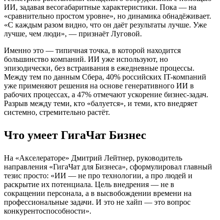
ИИ, задавая весогабаритные характеристики. Пока — на
«сравнительно простом уровне», но динамика обнадёживает.
«С каждым разом видно, что он даёт результаты лучше. Уже
лучше, чем люди», — признаёт Луговой.
Именно это — типичная точка, в которой находится
большинство компаний. ИИ уже используют, но
эпизодически, без встраивания в ежедневные процессы.
Между тем по данным Сбера, 40% российских IT-компаний
уже применяют решения на основе генеративного ИИ в
рабочих процессах, а 47% отмечают ускорение бизнес-задач.
Разрыв между теми, кто «балуется», и теми, кто внедряет
системно, стремительно растёт.
Что умеет ГигаЧат Бизнес
На «Акселераторе» Дмитрий Лейтнер, руководитель
направления «ГигаЧат для Бизнеса», сформулировал главный
тезис просто: «ИИ — не про технологии, а про людей и
раскрытие их потенциала. Цель внедрения — не в
сокращении персонала, а в высвобождении времени на
профессиональные задачи. И это не хайп — это вопрос
конкурентоспособности».