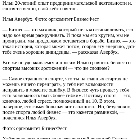
Ильи 20-летний опыт предпринимательской деятельности и,
соответственно, свой кейс советов.
Илья Авербух. Фото: оргкомитет БизнесФест
— Бизнес — это маховик, который нельзя останавливать, его
надо всё время раскручивать. И пока мы его крутим, мы не
проиграли, мы продолжаем оставаться в борьбе. Бизнес — это
такая история, которая может потом, собрав эту энергию, дать
тебе очень хорошие дивиденды, — рассказал Авербух.
Все же не удерживаемся и просим Илью сравнить бизнес со
спортом высоких достижений — что же сложнее?
— Самое страшное в спорте, что ты на главных стартах не
можешь ничего переиграть, у тебя нет возможности
исправить в моменте ошибку. В бизнесе чуть проще: у тебя
есть возможность быть более гибким. Поэтому спорт — это,
конечно, любой стресс, помноженный на 10. В этом,
наверное, его самая большая вот сложность. Но, безусловно,
после спорта любой бизнес — это кажется разминкой, —
поделился Илья Авербух.
Фото: оргкомитет БизнесФест
Хабаровск стал в этом году уже восьмой локацией Бизнес-