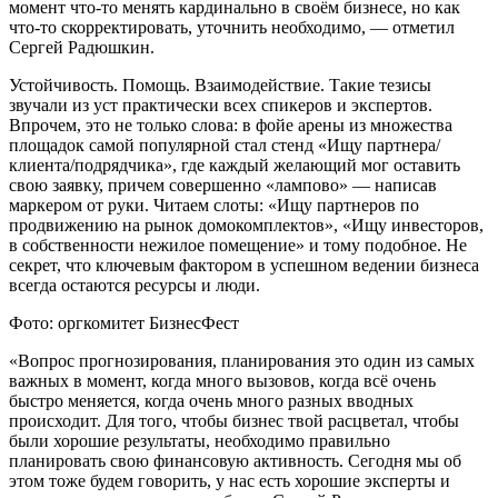
момент что-то менять кардинально в своём бизнесе, но как
что-то скорректировать, уточнить необходимо, — отметил
Сергей Радюшкин.
Устойчивость. Помощь. Взаимодействие. Такие тезисы
звучали из уст практически всех спикеров и экспертов.
Впрочем, это не только слова: в фойе арены из множества
площадок самой популярной стал стенд «Ищу партнера/
клиента/подрядчика», где каждый желающий мог оставить
свою заявку, причем совершенно «лампово» — написав
маркером от руки. Читаем слоты: «Ищу партнеров по
продвижению на рынок домокомплектов», «Ищу инвесторов,
в собственности нежилое помещение» и тому подобное. Не
секрет, что ключевым фактором в успешном ведении бизнеса
всегда остаются ресурсы и люди.
Фото: оргкомитет БизнесФест
«Вопрос прогнозирования, планирования это один из самых
важных в момент, когда много вызовов, когда всё очень
быстро меняется, когда очень много разных вводных
происходит. Для того, чтобы бизнес твой расцветал, чтобы
были хорошие результаты, необходимо правильно
планировать свою финансовую активность. Сегодня мы об
этом тоже будем говорить, у нас есть хорошие эксперты и