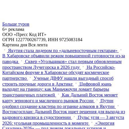
Больше туров
6+ реклама
ООО «Пресс Код ИТ»
ОГРН 1227700267739, ИНН 9725083184
Картина дня
Вся лента
Якутия стала лидером по «дальневосточным гектарам»
В Хабаровске объявили режим повышенной готовности из‑за
паводка
Сквер «Угольщиков» стал первым обновленным
пространством Лучегорска в 2026 году
На Российско-
Китайском форуме в Хабаровске обсудят космическое
партнерство
Ученые ДВФУ нашли выгодный способ
строить прочные дороги в Арктике
Цифровой юань
выходит на границу: как Маньчжоули ломает барьеры
трансграничных платежей
Как Дальний Восток меняет
карту зернового и масличного рынков России
Путин
одобрил создание кластера по огранке алмазов в Якутии
Востокгосплан: Дальний Восток ищет решения для выхода из
кадрового кризиса в судостроении
Пульс угля — 3 августа
2026: угольная промышленность в моменте
«Энергия
Сахалина-2026» — под знаком локальных успехов и