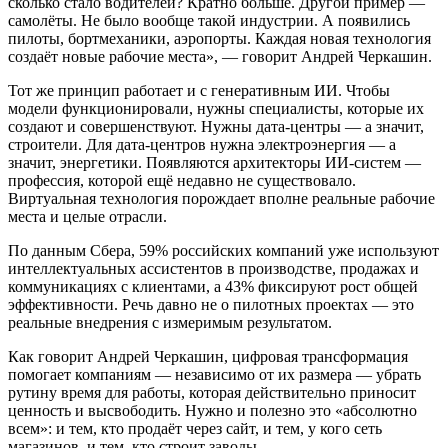
сколько стало водителей? Кратно больше. Другой пример —
самолёты. Не было вообще такой индустрии. А появились
пилоты, бортмеханики, аэропорты. Каждая новая технология
создаёт новые рабочие места», — говорит Андрей Черкашин.
Тот же принцип работает и с генеративным ИИ. Чтобы
модели функционировали, нужны специалисты, которые их
создают и совершенствуют. Нужны дата-центры — а значит,
строители. Для дата-центров нужна электроэнергия — а
значит, энергетики. Появляются архитекторы ИИ-систем —
профессия, которой ещё недавно не существовало.
Виртуальная технология порождает вполне реальные рабочие
места и целые отрасли.
По данным Сбера, 59% российских компаний уже используют
интеллектуальных ассистентов в производстве, продажах и
коммуникациях с клиентами, а 43% фиксируют рост общей
эффективности. Речь давно не о пилотных проектах — это
реальные внедрения с измеримым результатом.
Как говорит Андрей Черкашин, цифровая трансформация
помогает компаниям — независимо от их размера — убрать
рутину время для работы, которая действительно приносит
ценность и высвободить. Нужно и полезно это «абсолютно
всем»: и тем, кто продаёт через сайт, и тем, у кого сеть
магазинов, и тем, кто строит заводы.