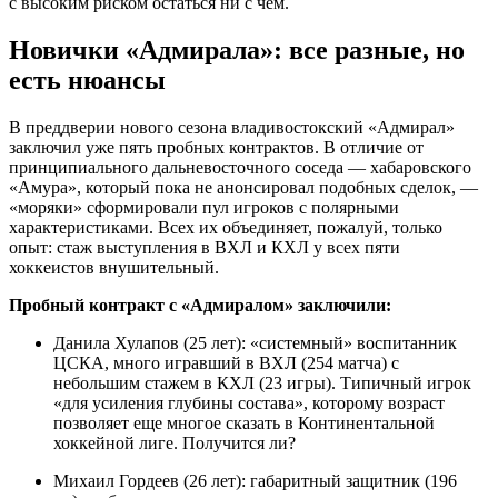
с высоким риском остаться ни с чем.
Новички «Адмирала»: все разные, но
есть нюансы
В преддверии нового сезона владивостокский «Адмирал»
заключил уже пять пробных контрактов. В отличие от
принципиального дальневосточного соседа — хабаровского
«Амура», который пока не анонсировал подобных сделок, —
«моряки» сформировали пул игроков с полярными
характеристиками. Всех их объединяет, пожалуй, только
опыт: стаж выступления в ВХЛ и КХЛ у всех пяти
хоккеистов внушительный.
Пробный контракт с «Адмиралом» заключили:
Данила Хулапов (25 лет): «системный» воспитанник
ЦСКА, много игравший в ВХЛ (254 матча) с
небольшим стажем в КХЛ (23 игры). Типичный игрок
«для усиления глубины состава», которому возраст
позволяет еще многое сказать в Континентальной
хоккейной лиге. Получится ли?
Михаил Гордеев (26 лет): габаритный защитник (196