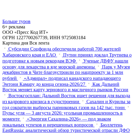
Больше туров
6+ реклама
ООО «Пресс Код ИТ»
ОГРН 1227700267739, ИНН 9725083184
Картина дня
Вся лента
Субсидии Соцфонда обеспечили работой 700 жителей
Хабаровского края и ЕАО
Путин принял доклад Трутнева о
подготовке к новым рекордам ВЭФ
Ученые ДВФУ нашли
основу для лекарства в яде морской анемоны
Парк у Музея
декабристов в Чите благоустроили по нацпроекту за 1 млн
рублей
«Адмирал» подписал канадского нападающего
Энтони Камару до конца сезона-2026/27
Как Дальний
Восток меняет карту зернового и масличного рынков России
Востокгосплан: Дальний Восток ищет решения для выхода
из кадрового кризиса в судостроении
Сахалин и Курилы за
год сократили выбросы парниковых газов на 142 тыс. тонн
Пульс угля — 3 августа 2026: угольная промышленность в
моменте
«Энергия Сахалина-2026» — под знаком
локальных успехов и нерешенных вопросов
Бюллетень
EastRussia: аналитический обзор туристической отрасли ДФО