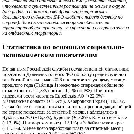
дальневосточной ипотеки, в том числе увеличения лимитов,
что связано с существенным ростом цен на жилье в округе
(по средней стоимости квадратного метра жилья
большинство субъектов ДФО входит в первую десятку по
стране). Важными остаются вопросы обеспечения
транспортной доступности, газификации и северного завоза
на отдаленные территории.
Статистика по основным социально-
экономическим показателям
По данным Российской службы государственной статистики,
показатели Дальневосточного ФО по росту среднемесячной
заработной платы в мае 2026 г. к соответствующему месяцу
прошлого года (Таблица 1) несколько опережали общие по
стране (рост на 11,8% против 10,1% по РФ). При этом
лидерами роста являлись Еврейская АО (+22,9%),
Магаданская область (+18,9%), Хабаровский край (+18,2%).
Также более высокие показатели роста, превосходящие общий
по стране показатель за отчетный месяц, наблюдались в
Чукотском АО (+16,3%), Бурятии (+13,8%), Камчатском крае
(+12,9%), Приморском крае (+12,1%) и Забайкальском крае
(+11,3%). Менее всего заработная плата за отчетный месяц
выросла в Сахалинской области (+0,6%).