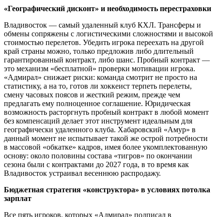
«Географический дисконт» и необходимость перестраховки
Владивосток — самый удаленный клуб КХЛ. Трансферы и
обмены сопряжены с логистическими сложностями и высокой
стоимостью перелетов. Убедить игрока переехать на другой
край страны можно, только предложив либо длительный
гарантированный контракт, либо шанс. Пробный контракт —
это механизм «бесплатной» проверки мотивации игрока.
«Адмирал» снижает риски: команда смотрит не просто на
статистику, а на то, готов ли хоккеист терпеть перелеты,
смену часовых поясов и жесткий режим, прежде чем
предлагать ему полноценное соглашение. Юридическая
возможность расторгнуть пробный контракт в любой момент
без компенсаций делает этот инструмент идеальным для
географически удаленного клуба. Хабаровский «Амур» в
данный момент не испытывает такой же острой потребности
в массовой «обкатке» кадров, имея более укомплектованную
основу: около половины состава «тигров» по окончании
сезона были с контрактами до 2027 года, в то время как
Владивосток устраивал весеннюю распродажу.
Бюджетная стратегия «конструктора» в условиях потолка
зарплат
Все пять игроков, которых «Адмирал» подписал в