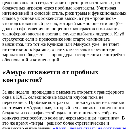
целенаправленно создает запас на ротацию из опытных, но
бюджетных игроков через пробные контракты. Учитывая
интенсивный и силовой стиль, риск травм и функциональных
спадов у основных хоккеистов высок, а пул «пробников» —
это подготовленный резерв, который можно оперативно (без
долгого оформления полноценных контрактов и ожидания
трансферов) ввести в состав в случае выбытия лидеров. Клуб
страхуется: если в предсезонке или старте чемпионата
выяснится, что тот же Куликов или Манухов уже «не тянет»
интенсивность Браташа, от них отказываются без потери
зарплатного бюджета — процедура расторжения не потребует
обоснований и компенсаций.
«Амур» откажется от пробных
контрактов?
За две недели, прошедшие с момента открытия трансферного
окна в КХЛ, селекционные модели клубов пока не
пересеклись. Пробные контракты — пока чуть ли не главный
инструмент «Адмирала», который в условиях ограниченного
бюджета и географической удаленности пытается собрать
конкурентоспособную команду через механизм «кастинга». В
это же время «тигры» решают более стратегические и
финансово емкие задачи.
«Амур» делает ставку на сохранение