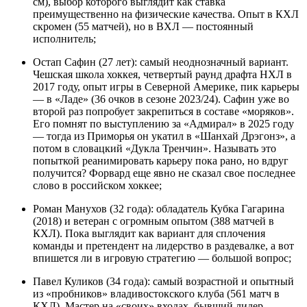
см), выбор которого выглядит как ставка
преимущественно на физические качества. Опыт в КХЛ
скромен (55 матчей), но в ВХЛ — постоянный
исполнитель;
Остап Сафин (27 лет): самый неоднозначный вариант.
Чешская школа хоккея, четвертый раунд драфта НХЛ в
2017 году, опыт игры в Северной Америке, пик карьеры
— в «Ладе» (36 очков в сезоне 2023/24). Сафин уже во
второй раз попробует закрепиться в составе «моряков».
Его помнят по выступлению за «Адмирал» в 2025 году
— тогда из Приморья он укатил в «Шанхай Дрэгонз», а
потом в словацкий «Дукла Тренчин». Называть это
попыткой реанимировать карьеру пока рано, но вдруг
получится? Форвард еще явно не сказал свое последнее
слово в российском хоккее;
Роман Манухов (32 года): обладатель Кубка Гагарина
(2018) и ветеран с огромным опытом (388 матчей в
КХЛ). Пока выглядит как вариант для сплочения
команды и претендент на лидерство в раздевалке, а вот
впишется ли в игровую стратегию — большой вопрос;
Павел Куликов (34 года): самый возрастной и опытный
из «пробников» владивостокского клуба (561 матч в
КХЛ). Мастер на «своих» входах, бывший лидер