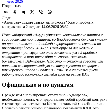
— лето 2026
Поделиться
Люди
«Адмирал» сделал ставку на гибкость? Уже 5 пробных
контрактов за 2 недели
14.06.2026 08:32
Пока хабаровский «Амур» удивляет хоккейных аналитиков с
виду громкими подписаниями, во Владивостоке делают ставку
на принципиально иной подход к формированию состава на
предстоящий сезон 2026/27. Приморцы за две недели с
открытия трансферного окна заключили уже 5 пробных
контрактов, в том числе один с игроком, знакомым
болельщикам «Адмирала». Что это — экономия средств или
попытка выстроить гибкую систему с учетом специфики
тренерского штаба? Редакция EastRussia.ru анализирует
работу владивостокских менеджеров на рынке КХЛ.
Официально и по пунктам
Прежде чем анализировать стратегию «Адмирала»,
необходимо понять, что представляет собой пробный контракт
с точки зрения регламента Континентальной хоккейной лиги.
Согласно действующему правовому регламенту КХЛ, это