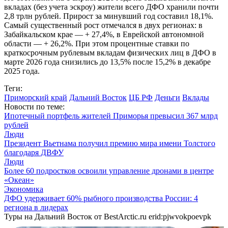
вкладах (без учета эскроу) жители всего ДФО хранили почти
2,8 трлн рублей. Прирост за минувший год составил 18,1%.
Самый существенный рост отмечался в двух регионах: в
Забайкальском крае — + 27,4%, в Еврейской автономной
области — + 26,2%. При этом процентные ставки по
краткосрочным рублевым вкладам физических лиц в ДФО в
марте 2026 года снизились до 13,5% после 15,2% в декабре
2025 года.
Теги:
Приморский край
Дальний Восток
ЦБ РФ
Деньги
Вклады
Новости по теме:
Ипотечный портфель жителей Приморья превысил 367 млрд
рублей
Люди
Президент Вьетнама получил премию мира имени Толстого
благодаря ДВФУ
Люди
Более 60 подростков освоили управление дронами в центре
«Океан»
Экономика
ДФО удерживает 60% рыбного производства России: 4
региона в лидерах
Туры на Дальний Восток от BestArctic.ru
erid:pjwvokpoevpk