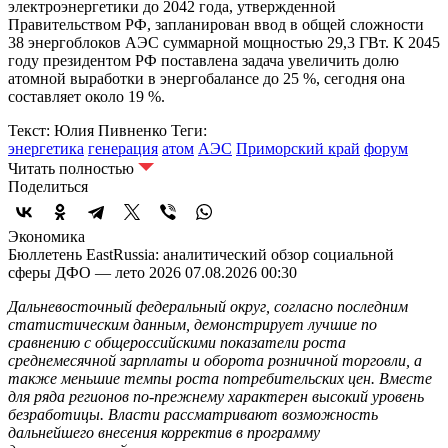
электроэнергетики до 2042 года, утвержденной
Правительством РФ, запланирован ввод в общей сложности
38 энергоблоков АЭС суммарной мощностью 29,3 ГВт. К 2045
году президентом РФ поставлена задача увеличить долю
атомной выработки в энергобалансе до 25 %, сегодня она
составляет около 19 %.
Текст: Юлия Пивненко
Теги:
энергетика
генерация
атом
АЭС
Приморский край
форум
Читать полностью
Поделиться
Экономика
Бюллетень EastRussia: аналитический обзор социальной
сферы ДФО — лето 2026
07.08.2026 00:30
Дальневосточный федеральный округ, согласно последним
статистическим данным, демонстрирует лучшие по
сравнению с общероссийскими показатели роста
среднемесячной зарплаты и оборота розничной торговли, а
также меньшие темпы роста потребительских цен. Вместе
для ряда регионов по-прежнему характерен высокий уровень
безработицы. Власти рассматривают возможность
дальнейшего внесения корректив в программу