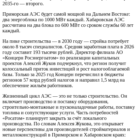
2035-го — второго.
Приморская АЭС будет самой мощной на Дальнем Востоке:
два энергоблока по 1000 МВт каждый. Хабаровская АЭС
рассчитана на два блока по 600 МВт со сроком службы 60 лет
каждый.
На пике строительства — в 2030 году — стройка потребует
около 8 тысяч специалистов. Средняя заработная плата в 2026
году составит 193 тысячи рублей. Директор филиала АО
«Концерн Росэнергоатом» по реализации капитальных
проектов Алексей Жуков подчеркнул, что регион получит
колоссальный приток инвестиций и рост налогооблагаемой
базы. Только за 2025 год Концерн перечислил в бюджеты
регионов 57 млрд рублей налогов и направил 1,5 млрд на
обеспечение жильём работников.
Жизненный цикл АЭС — это не только строительство. Он
включает производство и поставку оборудования,
строительно-монтажные и пусконаладочные работы, поставку
топлива и сопутствующие услуги. Часть потребностей
«Росатом» планирует закрыть за счёт локального
производства. По словам Алексея Жукова, это открывает
новые перспективы для производителей стройматериалов и
металлоконструкций в Приморском и Хабаровском краях: