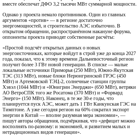
вместе обеспечат ДФО 3,2 тысячи МВт суммарной мощности.
Однако у проекта немало противников. Один из главных
аргументов «против» — в регионе достаточно
энергомощностей, и строительство АЭС избыточно. В
открытом обращении, распространённом накануне форума,
оппоненты проекта приводят собственные расчёты:
«Простой подсчёт открытых данных о новых
энергоисточниках, которые войдут в строй уже до конца 2027
года, показал, что к этому времени Дальневосточный регион
получит более 3 ГВт новой генерации. В списке — малые
локальные источники Приморья (250 МВт), Южно-Якутская
ТЭС (313 МВт), новые блоки Нерюнгринской ГРЭС (450
МВт) и Артемовской ТЭЦ-2, солнечные станции группы
Хэвэл (1044 МВт) и «Юнигрин Энерджи» (650 МВт), ветряки
АО ВетроСПК того же Росатома (370 МВт) и «Форвард
Энерго» (150 МВт). Наконец, в те же 30-е годы, что
планируется пуск АЭС, может дать 1 ГВт Канкунская ГЭС на
Тимптоне. А уже сегодня регион на 60% сократил экспорт
энергии в Китай — вполне разумная мера экономии», —
пишут авторы обращения, подчёркивая, что «дефицит можно
восполнять по-разному: и экономией, и развитием малых и
нетрадиционных видов генерации».