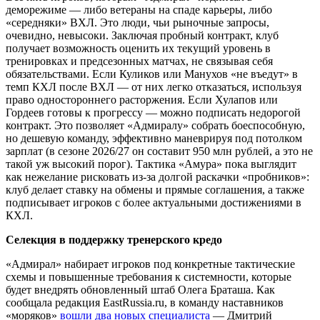
деморежиме — либо ветераны на спаде карьеры, либо
«середняки» ВХЛ. Это люди, чьи рыночные запросы,
очевидно, невысоки. Заключая пробный контракт, клуб
получает возможность оценить их текущий уровень в
тренировках и предсезонных матчах, не связывая себя
обязательствами. Если Куликов или Манухов «не въедут» в
темп КХЛ после ВХЛ — от них легко отказаться, используя
право одностороннего расторжения. Если Хулапов или
Гордеев готовы к прогрессу — можно подписать недорогой
контракт. Это позволяет «Адмиралу» собрать боеспособную,
но дешевую команду, эффективно маневрируя под потолком
зарплат (в сезоне 2026/27 он составит 950 млн рублей, а это не
такой уж высокий порог). Тактика «Амура» пока выглядит
как нежелание рисковать из-за долгой раскачки «пробников»:
клуб делает ставку на обмены и прямые соглашения, а также
подписывает игроков с более актуальными достижениями в
КХЛ.
Селекция в поддержку тренерского кредо
«Адмирал» набирает игроков под конкретные тактические
схемы и повышенные требования к системности, которые
будет внедрять обновленный штаб Олега Браташа. Как
сообщала редакция EastRussia.ru, в команду наставников
«моряков»
вошли два новых специалиста
— Дмитрий