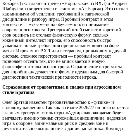
Кокорев (экс-главный тренер «Норильска» из ВХЛ) и Андрей
Шайдуллин (видеотренер из системы «Ак Барса»). Это сигнал
как минимум об усилении требований к тактической
дисциплине и разбору игры. Пробный контракт в этом
контексте — «экзамен» на обучаемость и понимание
современного хоккея. Тренерский штаб сможет в короткий
срок оценить не столько физическую форму, сколько
хоккейный интеллект игрока, его способность быстро
усваивать новые требования при детальном видеоразборе
матча. Игрокам из ВХЛ или ветеранам, привыкшим к другой
системе, сложнее перестроиться — пробный контракт
позволяет отсеять тех, кто не вписывается в новую
философию тотального контроля. Ограничение в три матча
для «пробника» делает этот формат идеальным для быстрой
диагностики тактической пригодности игрока.
Страхование от травматизма и спадов при агрессивном
стиле Браташа
Олег Браташ известен требовательностью к «физике» и
силовому давлению. Так как в сезоне 2026/27 он пока остается
главным тренером, стиль игры «Адмирала» ожидаемо будет
выглядеть именно таким: строжайшая дисциплина, надежная
игра в обороне, минимальный риск в средней зоне и
неукоснительное выполнение задания наставника. Команда