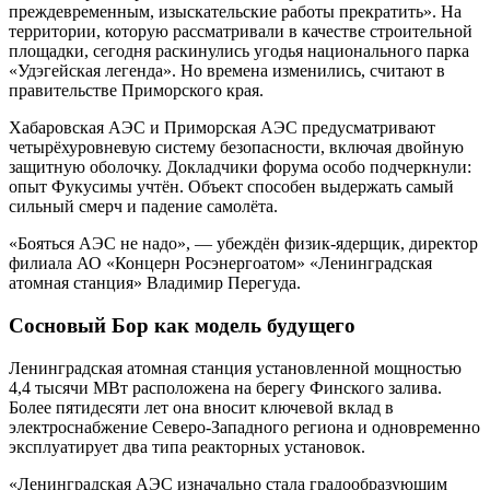
преждевременным, изыскательские работы прекратить». На
территории, которую рассматривали в качестве строительной
площадки, сегодня раскинулись угодья национального парка
«Удэгейская легенда». Но времена изменились, считают в
правительстве Приморского края.
Хабаровская АЭС и Приморская АЭС предусматривают
четырёхуровневую систему безопасности, включая двойную
защитную оболочку. Докладчики форума особо подчеркнули:
опыт Фукусимы учтён. Объект способен выдержать самый
сильный смерч и падение самолёта.
«Бояться АЭС не надо», — убеждён физик-ядерщик, директор
филиала АО «Концерн Росэнергоатом» «Ленинградская
атомная станция» Владимир Перегуда.
Сосновый Бор как модель будущего
Ленинградская атомная станция установленной мощностью
4,4 тысячи МВт расположена на берегу Финского залива.
Более пятидесяти лет она вносит ключевой вклад в
электроснабжение Северо-Западного региона и одновременно
эксплуатирует два типа реакторных установок.
«Ленинградская АЭС изначально стала градообразующим