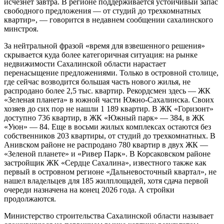
исчезнет завтра. В регионе поддерживается устойчивый запас
свободного предложения — от студий до трехкомнатных
квартир», — говорится в недавнем сообщении сахалинского
минстроя.
За нейтральной фразой «время для взвешенного решения»
скрывается куда более категоричная ситуация: на рынке
недвижимости Сахалинской области нарастает
перенасыщение предложениями. Только в островной столице,
где сейчас возводится большая часть нового жилья, не
распродано более 2,5 тыс. квартир. Рекордсмен здесь — ЖК
«Зеленая планета» в южной части Южно-Сахалинска. Своих
хозяев до сих пор не нашли 1 189 квартир. В ЖК «Горизонт»
доступно 736 квартир, в ЖК «Южный парк» — 384, в ЖК
«Уюн» — 84. Еще в восьми жилых комплексах остаются без
собственников 203 квартиры, от студий до трехкомнатных. В
Анивском районе не распродано 780 квартир в двух ЖК —
«Зеленой планете» и «Ривер Парк». В Корсаковском районе
застройщик ЖК «Сердце Сахалина», известного также как
первый в островном регионе «Дальневосточный квартал», не
нашел владельцев для 185 жилплощадей, хотя сдача первой
очереди назначена на конец 2026 года. А стройки
продолжаются.
Министерство строительства Сахалинской области называет