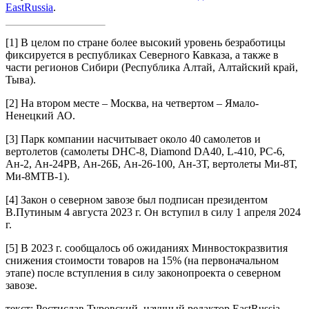
EastRussia
.
[1]
В целом по стране более высокий уровень безработицы
фиксируется в республиках Северного Кавказа, а также в
части регионов Сибири (Республика Алтай, Алтайский край,
Тыва).
[2]
На втором месте – Москва, на четвертом – Ямало-
Ненецкий АО.
[3]
Парк компании насчитывает около 40 самолетов и
вертолетов (самолеты DHC-8, Diamond DA40, L-410, PC-6,
Ан-2, Ан-24РВ, Ан-26Б, Ан-26-100, Ан-3Т, вертолеты Ми-8Т,
Ми-8МТВ-1).
[4]
Закон о северном завозе был подписан президентом
В.Путиным 4 августа 2023 г. Он вступил в силу 1 апреля 2024
г.
[5]
В 2023 г. сообщалось об ожиданиях Минвостокразвития
снижения стоимости товаров на 15% (на первоначальном
этапе) после вступления в силу законопроекта о северном
завозе.
текст: Ростислав Туровский, научный редактор EastRussia,