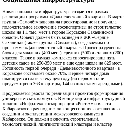
Новая социальная инфраструктура создается в рамках
реализации программы «Дальневосточный квартал». В марте
группа «Самолёт» завершила проектирование и получила
положительное заключение госэкспертизы на строительство
школы на 1,1 тыс. мест в городе Корсакове Сахалинской
области. Объект должен быть возведен в ЖК «Сердце
Сахалина» (также группа «Самолёт»), создаваемом по
программе «Дальневосточный квартал». Проект разделен на
блоки для младших (400 мест), средних (500) и старших (200)
классов. Также в рамках комплекса спроектированы пять
детских садов на 250-350 мест и еще одна школа на 825 мест.
Готовность первой очереди «Дальневосточного квартала» в
Корсакове составляет около 70%. Первые четыре дома
планируется сдать в текущем году (на первом этапе
предусмотрено 363 квартиры, 144 из них станут арендными).
Продолжается работа по реализации проектов формирования
университетских кампусов. В конце марта инфраструктурный
холдинг «Инфратех» госкорпорации «Ростех» и власти
Хабаровского края подписали концессионное соглашение о
создании и эксплуатации межвузовского кампуса в
Хабаровске. Он должен включить строительный,
технологический, лингвистический кластеры и кластер