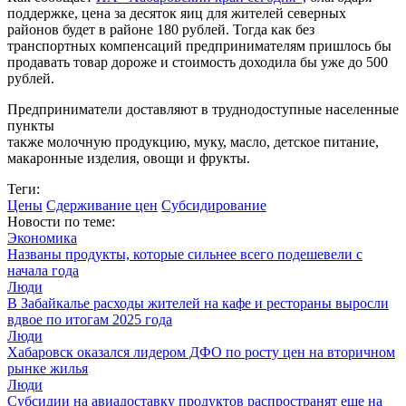
поддержке, цена за десяток яиц для жителей северных
районов будет в районе 180 рублей. Тогда как без
транспортных компенсаций предпринимателям пришлось бы
продавать товар дороже и стоимость доходила бы уже до 500
рублей.
Предприниматели доставляют в труднодоступные населенные
пункты
также молочную продукцию, муку, масло, детское питание,
макаронные изделия, овощи и фрукты.
Теги:
Цены
Сдерживание цен
Субсидирование
Новости по теме:
Экономика
Названы продукты, которые сильнее всего подешевели с
начала года
Люди
В Забайкалье расходы жителей на кафе и рестораны выросли
вдвое по итогам 2025 года
Люди
Хабаровск оказался лидером ДФО по росту цен на вторичном
рынке жилья
Люди
Субсидии на авиадоставку продуктов распространят еще на