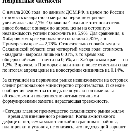
Неприятные частности
С начала 2026 года, по данным ДОМ.РФ, в целом по России
стоимость квадратного метра на первичном рынке
увеличилась на 2,7%. Однако на Сахалине этот показатель
вдвое больше: с января по апрель цены на островную
недвижимость успели подскочить на 5,9%. Для сравнения, в
Хабаровском крае удорожание составило 2,95%, а в
Приморском крае — 2,78%. Относительно спокойным для
Сахалинской области стал четвертый месяц года: стоимость
«квадрата» выросла лишь на 0,01%, в то время как
общероссийская — почти на 0,5%, а в Хабаровском крае — на
1,2%. Впрочем, в Приморье аналитики и вовсе отметили спад:
по итогам апреля цены на новостройки снизились на 0,14%.
За ситуацией на первичном рынке недвижимости на островах
следит региональное министерство строительства. И свежие
сообщения ведомства отнюдь не внушают оптимизм: за
обтекаемыми и поверхностно оптимистичными
формулировками заметна нарастающая тревожность.
«Сегодня главное преимущество сахалинского рынка жилья
— время для взвешенного решения. Когда ажиотажного
дефицита нет, семья может спокойно сравнивать районы,
планировки и условия, не опасаясь, что подходящий вариант