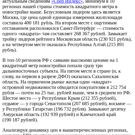
актуальным сведениям
«Сбер Индекс»
, минимум в 10
регионах нашей страны стоимость квадратного метра в
новостройке выше. Безусловным лидером здесь является
Москва, где цена одной единицы измерения жилплощади
составила 400 181 рубль. На втором месте с ощутимым
отставанием расположился Санкт-Петербург — стоимость
одного «квадрата» там составляет 268 367 рублей. Замыкает
тройку лидеров рейтинга Московская область (230 921 рубль),
а на четвертом месте оказалась Республика Алтай (215 891
рубль).
В топ-10 регионов РФ с самыми высокими ценами на 1
квадратный метр новостройки попали сразу три
дальневосточных субъекта. На пятом месте в стране (и, к
слову, на первом в разрезе ДФО) оказалась Сахалинская
область. На первичном рынке жилья один «квадрат»
островной недвижимости обходится покупателям в 212 754
рубля — почти на 25 тыс. рублей выше, чем в среднем по РФ.
Шестое место — у Республики Крым (212 355 рублей),
седьмое — у города Севастополя (207 685 рублей), восьмое —
у Республики Татарстан (196 732 рубля). Замыкают десятку
Амурская область (192 939 рублей) и Камчатский край
(190 187 рублей).
Анализируя динамику цен в вышеперечисленных регионах,