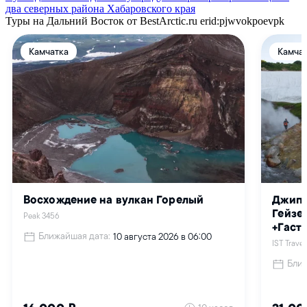
два северных района Хабаровского края
Туры на Дальний Восток от BestArctic.ru
erid:pjwvokpoevpk