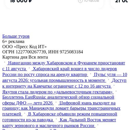
Больше туров
6+ реклама
ООО «Пресс Код ИТ»
ОГРН 1227700267739, ИНН 9725083184
Картина дня
Вся лента
Навигацию между Хабаровском и Фуюанем приостановят
с 11 августа
Хабаровский край вошел в число лидеров
России по росту спроса на аренду квартир
Пульс угля — 10
августа 2026: угольная промышленность в моменте
Доступ
к интернету на Камчатке ограничат с 12 по 16 августа
Якутия стала лидером по «дальневосточным гектарам»
Бюллетень EastRussia: аналитический обзор социальной
сферы ДФО — лето 2026
Цифровой юань выходит на
границу: как Маньчжоули ломает барьеры трансграничных
платежей
В Хабаровске объявили режим повышенной
готовности из‑за паводка
Как Дальний Восток меняет
карту зернового и масличного рынков России