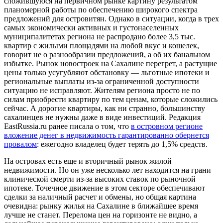
сложившуюся на первичном рынке картину результатом
планомерной работы по обеспечению широкого спектра
предложений для островитян. Однако в ситуации, когда в трех
самых экономически активных и густонаселенных
муниципалитетах региона не распродано более 3,5 тыс.
квартир с жилыми площадями на любой вкус и кошелек,
говорит не о разнообразии предложений, а об их банальном
избытке. Рынок новостроек на Сахалине перегрет, а растущие
цены только усугубляют обстановку — льготные ипотеки и
региональные выплаты из-за ограниченной доступности
ситуацию не исправляют. Жителям региона просто не по
силам приобрести квартиру по тем ценам, которые сложились
сейчас. А дорогие квартиры, как ни странно, большинству
сахалинцев не нужны даже в виде инвестиций. Редакция
EastRussia.ru ранее писала о том, что
в островном регионе
вложение денег в недвижимость гарантированно обернется
провалом
: ежегодно владелец будет терять до 1,5% средств.
На островах есть еще и вторичный рынок жилой
недвижимости. Но он уже несколько лет находится на грани
клинической смерти из-за высоких ставок по рыночной
ипотеке. Точечное движение в этом секторе обеспечивают
сделки за наличный расчет и обмены, но общая картина
очевидна: рынку жилья на Сахалине в ближайшее время
лучше не станет. Перелома цен на горизонте не видно, а