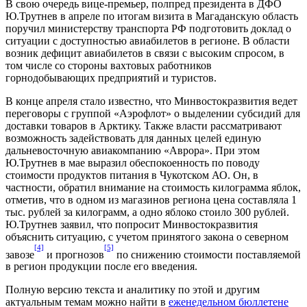
В свою очередь вице-премьер, полпред президента в ДФО
Ю.Трутнев в апреле по итогам визита в Магаданскую область
поручил министерству транспорта РФ подготовить доклад о
ситуации с доступностью авиабилетов в регионе. В области
возник дефицит авиабилетов в связи с высоким спросом, в
том числе со стороны вахтовых работников
горнодобывающих предприятий и туристов.
В конце апреля стало известно, что Минвостокразвития ведет
переговоры с группой «Аэрофлот» о выделении субсидий для
доставки товаров в Арктику. Также власти рассматривают
возможность задействовать для данных целей единую
дальневосточную авиакомпанию «Аврора». При этом
Ю.Трутнев в мае выразил обеспокоенность по поводу
стоимости продуктов питания в Чукотском АО. Он, в
частности, обратил внимание на стоимость килограмма яблок,
отметив, что в одном из магазинов региона цена составляла 1
тыс. рублей за килограмм, а одно яблоко стоило 300 рублей.
Ю.Трутнев заявил, что попросит Минвостокразвития
объяснить ситуацию, с учетом принятого закона о северном
[4]
[5]
завозе
и прогнозов
по снижению стоимости поставляемой
в регион продукции после его введения.
Полную версию текста и аналитику по этой и другим
актуальным темам можно найти в
еженедельном бюллетене