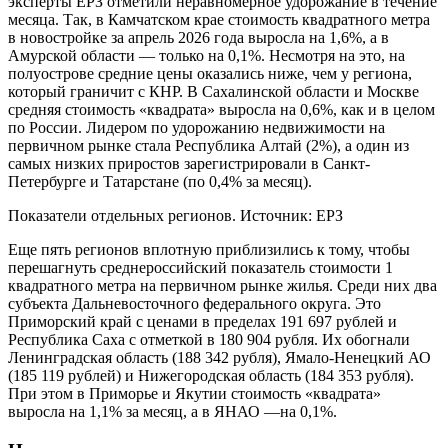
эксперты ЕРЗ отметили неравномерное удорожание в течение
месяца. Так, в Камчатском крае стоимость квадратного метра
в новостройке за апрель 2026 года выросла на 1,6%, а в
Амурской области — только на 0,1%. Несмотря на это, на
полуострове средние цены оказались ниже, чем у региона,
который граничит с КНР. В Сахалинской области и Москве
средняя стоимость «квадрата» выросла на 0,6%, как и в целом
по России. Лидером по удорожанию недвижимости на
первичном рынке стала Республика Алтай (2%), а один из
самых низких приростов зарегистрировали в Санкт-
Петербурге и Татарстане (по 0,4% за месяц).
Показатели отдельных регионов. Источник: ЕРЗ
Еще пять регионов вплотную приблизились к тому, чтобы
перешагнуть среднероссийский показатель стоимости 1
квадратного метра на первичном рынке жилья. Среди них два
субъекта Дальневосточного федерального округа. Это
Приморский край с ценами в пределах 191 697 рублей и
Республика Саха с отметкой в 180 904 рубля. Их обогнали
Ленинградская область (188 342 рубля), Ямало-Ненецкий АО
(185 119 рублей) и Нижегородская область (184 353 рубля).
При этом в Приморье и Якутии стоимость «квадрата»
выросла на 1,1% за месяц, а в ЯНАО —на 0,1%.