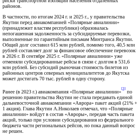
риски транспортной изоляции населения отдаленных
районов.
В частности, по итогам 2024 г. и 2025 г., у правительства
Якутии перед авиакомпанией «Полярные авиалинии»
(принадлежит властям республики) образовалась
непогашенная задолженность за субсидируемые перевозки,
выполненные по гарантийным письмам Минтранса Якутии.
Общий долг составил 615 млн рублей, помимо того, 40,5 млн
рублей составляет долг за финансовое обеспечение перевозок
в 2026 г. В сентябре 2025 г. «Полярные авиалинии» уже
отменяли субсидированные рейсы в связи с долгом в 531,6
млн рублей. Без субсидий рыночная стоимость билетов из
районных центров северных муниципалитетов до Якутска
может достигать 70 тыс. рублей в одну сторону.
[3]
Ранее (в 2023 г.) авиакомпания «Полярные авиалинии»
по
решению правительства Якутии не стала передавать единой
дальневосточной авиакомпании «Аврора» пакет акций (21% +
1 акция). Глава Якутии А.Николаев отмечал, что «Полярные
авиалинии» войдут в состав «Авроры», передав часть пакета
акций, только при условии субсидирования из федерального
бюджета части региональных рейсов, но пока данный вопрос
не решен.