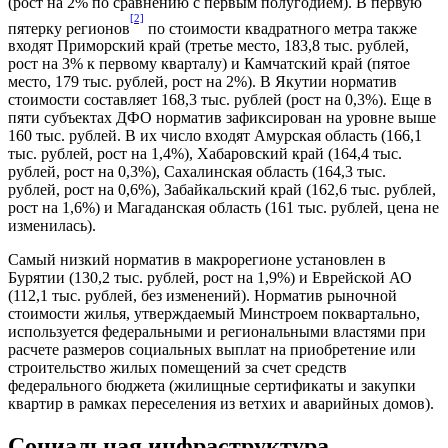
(рост на 2% по сравнению с первым полугодием). В первую
[2]
пятерку регионов
по стоимости квадратного метра также
входят Приморский край (третье место, 183,8 тыс. рублей,
рост на 3% к первому кварталу) и Камчатский край (пятое
место, 179 тыс. рублей, рост на 2%). В Якутии норматив
стоимости составляет 168,3 тыс. рублей (рост на 0,3%). Еще в
пяти субъектах ДФО норматив зафиксирован на уровне выше
160 тыс. рублей. В их число входят Амурская область (166,1
тыс. рублей, рост на 1,4%), Хабаровский край (164,4 тыс.
рублей, рост на 0,3%), Сахалинская область (164,3 тыс.
рублей, рост на 0,6%), Забайкальский край (162,6 тыс. рублей,
рост на 1,6%) и Магаданская область (161 тыс. рублей, цена не
изменилась).
Самый низкий норматив в макрорегионе установлен в
Бурятии (130,2 тыс. рублей, рост на 1,9%) и Еврейской АО
(112,1 тыс. рублей, без изменений). Норматив рыночной
стоимости жилья, утверждаемый Минстроем поквартально,
используется федеральными и региональными властями при
расчете размеров социальных выплат на приобретение или
строительство жилых помещений за счет средств
федерального бюджета (жилищные сертификаты и закупки
квартир в рамках переселения из ветхих и аварийных домов).
Социальная инфраструктура