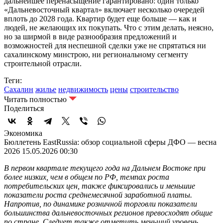
дальнейшее перенасыщение гарантировано: один только
«Дальневосточный квартал» включает несколько очередей
вплоть до 2028 года. Квартир будет еще больше — как и
людей, не желающих их покупать. Что с этим делать, неясно,
но за ширмой в виде разнообразия предложений и
возможностей для неспешной сделки уже не спрятаться ни
сахалинскому минстрою, ни региональному сегменту
строительной отрасли.
Теги:
Сахалин
жилье
недвижимость
цены
строительство
Читать полностью
Поделиться
Экономика
Бюллетень EastRussia: обзор социальной сферы ДФО — весна
2026
15.05.2026 00:30
В первом квартале текущего года на Дальнем Востоке при
более низких, чем в общем по РФ, темпах роста
потребительских цен, также фиксировались и меньшие
показатели роста среднемесячной заработной платы.
Напротив, по динамике розничной торговли показатели
большинства дальневосточных регионов превосходят общие
по стране. Следует также отметить меньший уровень