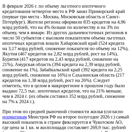
В феврале 2026 г. по объему льготного ипотечного
кредитования четвертое место в РФ занял Приморский край
(первые три места - Москва, Московская область и Санкт-
Петербург). Жители региона оформили 835 кредитов на 4,96
млрд рублей, что на 4% больше по количеству и на 3% по
объему, чем в январе. Из других дальневосточных регионов в
число 50 субъектов с высоким показателем объема льготных
ипотечных кредитов вошли Хабаровский край (524 кредита
на 3,17 млрд рублей, снижение показателя по объему на 12%),
Якутия (467 кредитов на 2,82 млрд рублей, рост на 14%),
Бурятия (417 кредитов на 2,43 млрд рублей, снижение на
21%), Амурская область (394 кредита на 2,39 млрд рублей,
снижение на 1%), Забайкальский край (392 кредита на 2,25
млрд рублей, снижение на 16%) и Сахалинская область (217
кредитов на 1,38 млрд рублей, рост на 26%). Следует
отметить, что в целом в макрорегионе в прошлом году было
выдано 72,5 тыс. ипотечных кредитов, что на 21% меньше,
чем в 2024 г. (их объем составил 352 млрд рублей, снижение
на 7% к 2024 г.).
При этом по средней рыночной стоимости жилья (согласно
нормативам
Минстроя РФ на второе полугодие 2026 г.) самый
высокий показатель в стране фиксируется в Чукотском АО,
где цена за 1 кв. м жилплощади составляет 269,9 тыс. рублей