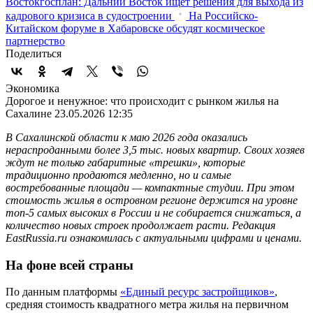
Востокгосплан: Дальний Восток ищет решения для выхода из
кадрового кризиса в судостроении
На Российско-
Китайском форуме в Хабаровске обсудят космическое
партнерство
Поделиться
Экономика
Дорогое и ненужное: что происходит с рынком жилья на
Сахалине
23.05.2026 12:35
В Сахалинской области к маю 2026 года оказались
нераспроданными более 3,5 тыс. новых квартир. Своих хозяев
ждут не только габаритные «трешки», которые
традиционно продаются медленно, но и самые
востребованные площади — компактные студии. При этом
стоимость жилья в островном регионе держится на уровне
топ-5 самых высоких в России и не собирается снижаться, а
количество новых строек продолжает расти. Редакция
EastRussia.ru ознакомилась с актуальными цифрами и ценами.
На фоне всей страны
По данным платформы
«Единый ресурс застройщиков»
,
средняя стоимость квадратного метра жилья на первичном