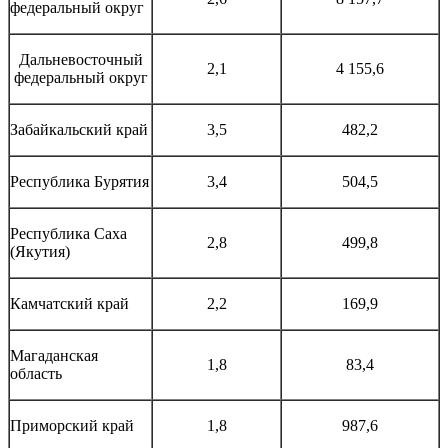
федеральный округ
Дальневосточный
2,1
4 155,6
федеральный округ
Забайкальский край
3,5
482,2
Республика Бурятия
3,4
504,5
Республика Саха
2,8
499,8
(Якутия)
Камчатский край
2,2
169,9
Магаданская
1,8
83,4
область
Приморский край
1,8
987,6