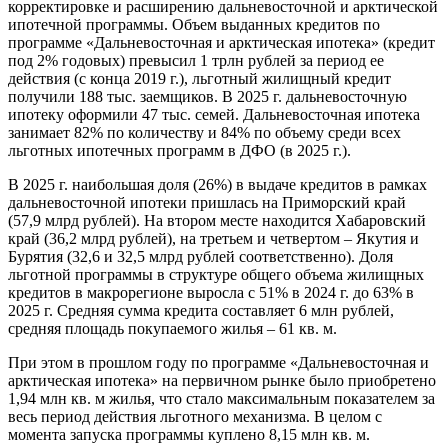
корректировке и расширению дальневосточной и арктической
ипотечной программы. Объем выданных кредитов по
программе «Дальневосточная и арктическая ипотека» (кредит
под 2% годовых) превысил 1 трлн рублей за период ее
действия (с конца 2019 г.), льготный жилищный кредит
получили 188 тыс. заемщиков. В 2025 г. дальневосточную
ипотеку оформили 47 тыс. семей. Дальневосточная ипотека
занимает 82% по количеству и 84% по объему среди всех
льготных ипотечных программ в ДФО (в 2025 г.).
В 2025 г. наибольшая доля (26%) в выдаче кредитов в рамках
дальневосточной ипотеки пришлась на Приморский край
(57,9 млрд рублей). На втором месте находится Хабаровский
край (36,2 млрд рублей), на третьем и четвертом – Якутия и
Бурятия (32,6 и 32,5 млрд рублей соответственно). Доля
льготной программы в структуре общего объема жилищных
кредитов в макрорегионе выросла с 51% в 2024 г. до 63% в
2025 г. Средняя сумма кредита составляет 6 млн рублей,
средняя площадь покупаемого жилья – 61 кв. м.
При этом в прошлом году по программе «Дальневосточная и
арктическая ипотека» на первичном рынке было приобретено
1,94 млн кв. м жилья, что стало максимальным показателем за
весь период действия льготного механизма. В целом с
момента запуска программы куплено 8,15 млн кв. м.