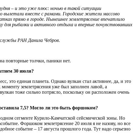
лудня – и это уже плюс: ночью в такой ситуации
-то вылетали вместе с рамами. Городские жители массово
латках прямо в городе. Нынешнее землетрясение впечатлило
ку для рыбалки и активного отдыха и впервые почувствовавших
й службы РАН Данила Чебров.
на повторные толчки, паники нет.
бытием 30 июля?
с, это единая планета. Однако вулкан стал активнее, да, и это
 моменту землетрясения уже был заполнен лавой, а
вулкан тоже сильно потрясло, поскольку он расположен очень
составила 7,5? Могло ли это быть форшоком?
в одном сегменте Курило-Камчатской сейсмической зоны. Но
асобытие. Форшоком землетрясение 20 июля я не назову, но все
одобное событие – 17 августа прошлого года. Тут надо серьезно