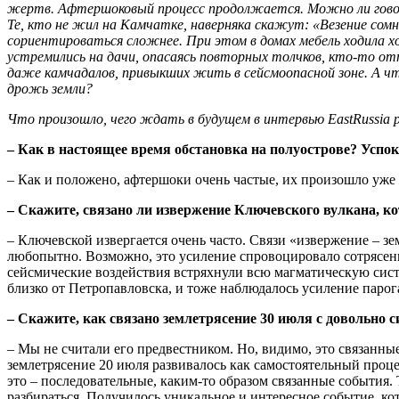
жертв. Афтершоковый процесс продолжается. Можно ли говор
Те, кто не жил на Камчатке, наверняка скажут: «Везение сомн
сориентироваться сложнее. При этом в домах мебель ходила х
устремились на дачи, опасаясь повторных толчков, кто-то от
даже камчадалов, привыкших жить в сейсмоопасной зоне. А чт
дрожь земли?
Что произошло, чего ждать в будущем в интервью EastRussia
– Как в настоящее время обстановка на полуострове? Успо
– Как и положено, афтершоки очень частые, их произошло уже 
– Скажите, связано ли извержение Ключевского вулкана, ко
– Ключевской извергается очень часто. Связи «извержение – зем
любопытно. Возможно, это усиление спровоцировало сотрясения
сейсмические воздействия встряхнули всю магматическую систе
близко от Петропавловска, и тоже наблюдалось усиление парог
– Скажите, как связано землетрясение 30 июля с довольно 
– Мы не считали его предвестником. Но, видимо, это связанны
землетрясение 20 июля развивалось как самостоятельный процес
это – последовательные, каким-то образом связанные события. Т
разбираться. Получилось уникальное и интересное событие, ко