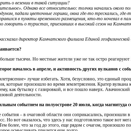
ить о везении в такой ситуации?
ительное». Однако все относительно: толчки начались около по
одуном, падали цветочные горшки, окна где-то трескались, где
правился в пункты временного размещения, кто-то ночевал в па
о говорить о туристах, приехавших в высокий сезон на Камчат
 рассказал директор Камчатского филиала Единой геофизическо
каивается?
больше тысячи. Но местные жители уже не так остро реагируют 
торое началось в апреле, и активность других вулканов с со
летрясение» лучше избегать. Хотя, безусловно, это единый процес
, которые произошло во время землетрясения. Кратер вулкана к
му, как бутылку с газировкой, и все пошло наверх. Авачинский 
азовой деятельности.
сильным событием на полуострове 20 июля, когда магнитуда 
е события – в очаговой области они соприкасались, произошли 
с. Но вот оказалось, что здесь у нас подготовлено такое вот мег
ем более, что за год до этого, еще рядом с очагом, произошло п
торое осмысливать придется еще долго.