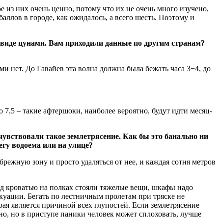
е из них очень ценно, потому что их не очень много изучено,
аллов в городе, как ожидалось, а всего шесть. Поэтому и
в виде цунами. Вам приходили данные по другим странам?
и нет. До Гавайев эта волна должна была бежать часа 3−4, до
 7,5 – такие афтершоки, наиболее вероятно, будут идти месяц-
очувствовали такое землетрясение. Как бы это банально ни
регу водоема или на улице?
режную зону и просто удаляться от нее, и каждая сотня метров
над кроватью на полках стояли тяжелые вещи, шкафы надо
куации. Бегать по лестничным пролетам при тряске не
рая является причиной всех глупостей. Если землетрясение
рно, но в приступе паники человек может сплоховать, лучше