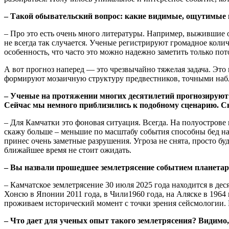
– Такой обывательский вопрос: какие видимые, ощутимые 
– Про это есть очень много литературы. Например, выжившие о
не всегда так случается. Ученые регистрируют громадное коли
особенность, что часто это можно надежно заметить только пот
А вот прогноз наперед — это чрезвычайно тяжелая задача. Это 
формируют мозаичную структуру предвестников, точными наблю
– Ученые на протяжении многих десятилетий прогнозируют 
Сейчас мы немного приблизились к подобному сценарию. Ск
– Для Камчатки это фоновая ситуация. Всегда. На полуострове 
скажу больше – меньшие по масштабу события способны бед нат
принес очень заметные разрушения. Угроза не снята, просто бу
ближайшее время не стоит ожидать.
– Вы назвали прошедшее землетрясение событием планетар
– Камчатское землетрясение 30 июля 2025 года находится в де
Хонсю в Японии 2011 года, в Чили1960 года, на Аляске в 1964
проживаем исторический момент с точки зрения сейсмологии. П
– Что дает для ученых опыт такого землетрясения? Видимо