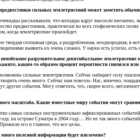
предвестники сильных землетрясений может заметить обычн
чевидцы рассказывали, что колодцы вдруг высохли внезапно, зме
чество предвестников, практически во всех геофизических полях
ом, когда землетрясение произойдет.
не твердая сплошная среда, а раздробленная, неоднородная, в к
дениями выявить их очень сложно. У науки есть успехи, есть 
неизбежное разрушительное девятибалльное землетрясение на
ажите, каким-то образом процент вероятности снизился или
возможны сильные землетрясения. Сейчас набирает силу опасное 
ворить очень много. Сейчас нам повезло. Нас, конечно, пощадил
дут другие события. Могу отметить, что, скорее всего, мегазем
ного масштаба. Какие известные миру события могут сравни
сятке самых сильных инструментально зафиксированных событий 
 году, на острове Суматра в 2004 году… Но не так много событи
рожили его и главное, что все целы.
, много полезной информации будет извлечено?