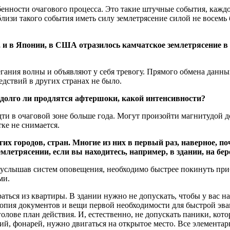
бенности очагового процесса. Это такие штучные события, каждо
изи такого события иметь силу землетрясение силой не восемь б
х, и в Японии, в США отразилось камчатское землетрясение 
гания волны и объявляют у себя тревогу. Прямого обмена данным
дствий в других странах не было.
 долго ли продлятся афтершоки, какой интенсивности?
ти в очаговой зоне больше года. Могут произойти магнитудой до
ке не снимается.
гих городов, стран. Многие из них в первый раз, наверное, п
землетрясении, если вы находитесь, например, в здании, на бе
е услышав систем оповещения, необходимо быстрее покинуть приб
ми.
аться из квартиры. В здании нужно не допускать, чтобы у вас 
копия документов и вещи первой необходимости для быстрой эва
олове план действия. И, естественно, не допускать паники, кото
ций, фонарей, нужно двигаться на открытое место. Все элемента