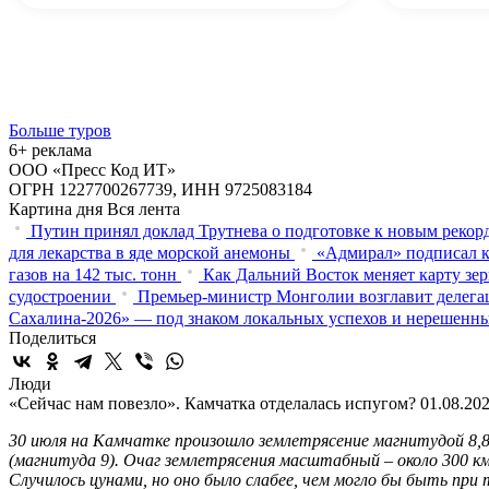
Больше туров
6+ реклама
ООО «Пресс Код ИТ»
ОГРН 1227700267739, ИНН 9725083184
Картина дня
Вся лента
Путин принял доклад Трутнева о подготовке к новым реко
для лекарства в яде морской анемоны
«Адмирал» подписал к
газов на 142 тыс. тонн
Как Дальний Восток меняет карту зе
судостроении
Премьер-министр Монголии возглавит делега
Сахалина-2026» — под знаком локальных успехов и нерешенн
Поделиться
Люди
«Сейчас нам повезло». Камчатка отделалась испугом?
01.08.202
30 июля на Камчатке произошло землетрясение магнитудой 8,8,
(магнитуда 9). Очаг землетрясения масштабный – около 300 км
Случилось цунами, но оно было слабее, чем могло бы быть при