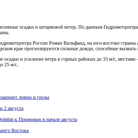
сивные осадки и штормовой ветер. По данным Гидрометцентра, 
раны.
дрометцентра России Роман Вильфанд, на юго-востоке страны ак
рском крае прогнозируются сильные дожди, способные вызвать 
 осадки и усиление ветра в горных районах до 33 м/с, местам
о 25 м/с.
 накроют ливни и грозы
и 2 августа
lphin к Приморью в начале августа
ьнего Востока