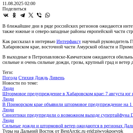
11.08.2025 02:00
Поделиться
В ближайшие дни в ряде российских регионов ожидаются интен
также южные и северо-западные районы европейской части ст
Как рассказал в интервью
Интерфаксу
научный руководитель Ги
Хабаровском крае, восточной части Амурской области и Примо
В выходные в Петропавловске-Камчатском ожидаются обильные
сильные и очень сильные дожди, грозы, крупный град и ветер д
Теги:
Погода
Стихия
Дождь
Ливень
Новости по теме:
Люди
Штормовое предупреждение в Хабаровском крае: 7 августа юг
Люди
В Приморском крае объявили штормовое предупреждение на 1 
Люди
Синоптики предупредили о возможном выходе супертайфуна Do
Люди
Сильные дожди и штормовой ветер ожидаются в регионах Дал
Туры на Дальний Восток от BestArctic.ru
erid:pjwvokpoevpk