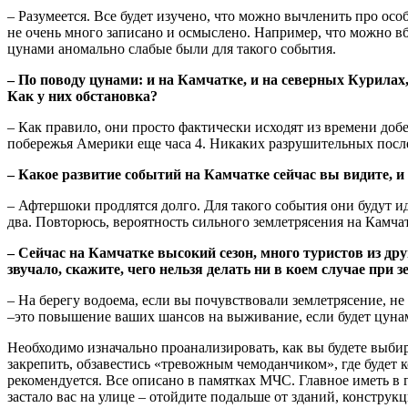
– Разумеется. Все будет изучено, что можно вычленить про осо
не очень много записано и осмыслено. Например, что можно вбл
цунами аномально слабые были для такого события.
– По поводу цунами: и на Камчатке, и на северных Курила
Как у них обстановка?
– Как правило, они просто фактически исходят из времени добе
побережья Америки еще часа 4. Никаких разрушительных после
– Какое развитие событий на Камчатке сейчас вы видите, и
– Афтершоки продлятся долго. Для такого события они будут ид
два. Повторюсь, вероятность сильного землетрясения на Камчат
– Сейчас на Камчатке высокий сезон, много туристов из дру
звучало, скажите, чего нельзя делать ни в коем случае при 
– На берегу водоема, если вы почувствовали землетрясение, н
–это повышение ваших шансов на выживание, если будет цуна
Необходимо изначально проанализировать, как вы будете выбир
закрепить, обзавестись «тревожным чемоданчиком», где будет 
рекомендуется. Все описано в памятках МЧС. Главное иметь в г
застало вас на улице – отойдите подальше от зданий, конструк