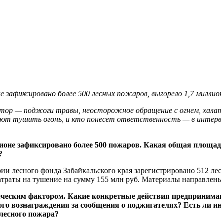
е зафиксировано более 500 лесных пожаров, выгорело 1,7 миллио
тор — поджоги травы, неосторожное обращение с огнем, халат
гают тушить огонь, и кто понесет ответственность — в интер
гионе зафиксировано более 500 пожаров. Какая общая площа
?
рии лесного фонда Забайкальского края зарегистрировано 512 л
атраты на тушение на сумму 155 млн руб. Материалы направлен
еческим фактором. Какие конкретные действия предпринима
го вознаграждения за сообщения о поджигателях? Есть ли 
лесного пожара?