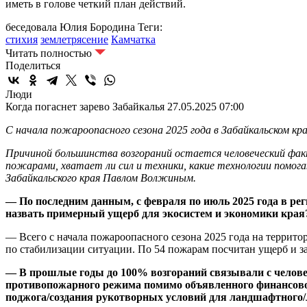
иметь в голове четкий план действий.
беседовала Юлия Бородина
Теги:
стихия
землетрясение
Камчатка
Читать полностью
Поделиться
Люди
Когда погаснет зарево Забайкалья
27.05.2025 07:00
С начала пожароопасного сезона 2025 года в Забайкальском кра
Причиной большинства возгораний остается человеческий фак
пожарами, хватает ли сил и техники, какие технологии помо
Забайкальского края Павлом Волжиным.
— По последним данным, с февраля по июль 2025 года в ре
назвать примерный ущерб для экосистем и экономики края
— Всего с начала пожароопасного сезона 2025 года на террито
по стабилизации ситуации. По 54 пожарам посчитан ущерб и з
— В прошлые годы до 100% возгораний связывали с челов
противопожарного режима помимо объявленного финансово
поджога/создания рукотворных условий для ландшафтного/