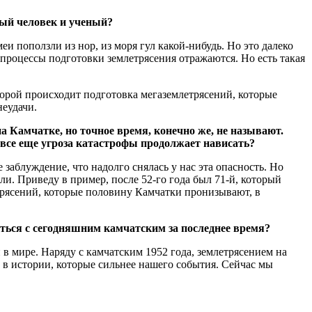
ый человек и ученый?
и поползли из нор, из моря гул какой-нибудь. Но это далеко
 процессы подготовки землетрясения отражаются. Но есть такая
оторой происходит подготовка мегаземлетрясений, которые
неудачи.
 Камчатке, но точное время, конечно же, не называют.
 все еще угроза катастрофы продолжает нависать?
заблуждение, что надолго снялась у нас эта опасность. Но
и. Приведу в пример, после 52-го года был 71-й, который
летрясений, которые половину Камчатки пронизывают, в
ться с сегодняшним камчатским за последнее время?
в мире. Наряду с камчатским 1952 года, землетрясением на
й в истории, которые сильнее нашего события. Сейчас мы