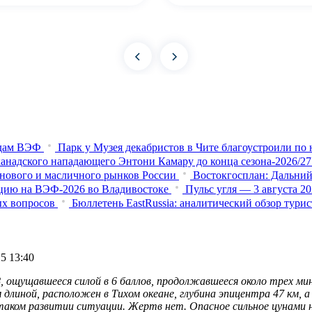
рдам ВЭФ
Парк у Музея декабристов в Чите благоустроили по 
анадского нападающего Энтони Камару до конца сезона-2026/27
рнового и масличного рынков России
Востокгосплан: Дальний
цию на ВЭФ‑2026 во Владивостоке
Пульс угля — 3 августа 2
ых вопросов
Бюллетень EastRussia: аналитический обзор тур
5 13:40
 ощущавшееся силой в 6 баллов, продолжавшееся около трех мин
 длиной, расположен в Тихом океане, глубина эпицентра 47 км,
 таком развитии ситуации. Жертв нет. Опасное сильное цунами 