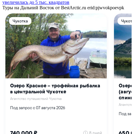
увеличилась до 5 тыс. квадратов
Туры на Дальний Восток от BestArctic.ru
erid:pjwvokpoevpk