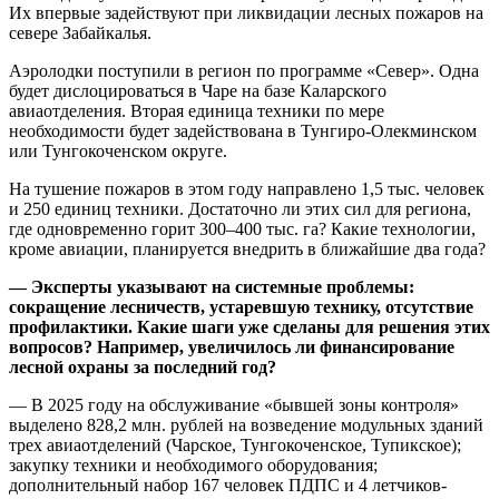
Их впервые задействуют при ликвидации лесных пожаров на
севере Забайкалья.
Аэролодки поступили в регион по программе «Север». Одна
будет дислоцироваться в Чаре на базе Каларского
авиаотделения. Вторая единица техники по мере
необходимости будет задействована в Тунгиро-Олекминском
или Тунгокоченском округе.
На тушение пожаров в этом году направлено 1,5 тыс. человек
и 250 единиц техники. Достаточно ли этих сил для региона,
где одновременно горит 300–400 тыс. га? Какие технологии,
кроме авиации, планируется внедрить в ближайшие два года?
— Эксперты указывают на системные проблемы:
сокращение лесничеств, устаревшую технику, отсутствие
профилактики. Какие шаги уже сделаны для решения этих
вопросов? Например, увеличилось ли финансирование
лесной охраны за последний год?
— В 2025 году на обслуживание «бывшей зоны контроля»
выделено 828,2 млн. рублей на возведение модульных зданий
трех авиаотделений (Чарское, Тунгокоченское, Тупикское);
закупку техники и необходимого оборудования;
дополнительный набор 167 человек ПДПС и 4 летчиков-