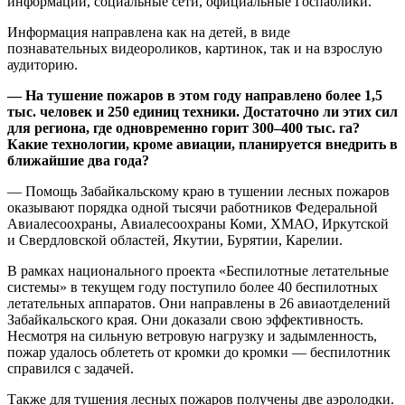
информации, социальные сети, официальные Госпаблики.
Информация направлена как на детей, в виде
познавательных видеороликов, картинок, так и на взрослую
аудиторию.
— На тушение пожаров в этом году направлено более 1,5
тыс. человек и 250 единиц техники. Достаточно ли этих сил
для региона, где одновременно горит 300–400 тыс. га?
Какие технологии, кроме авиации, планируется внедрить в
ближайшие два года?
— Помощь Забайкальскому краю в тушении лесных пожаров
оказывают порядка одной тысячи работников Федеральной
Авиалесоохраны, Авиалесоохраны Коми, ХМАО, Иркутской
и Свердловской областей, Якутии, Бурятии, Карелии.
В рамках национального проекта «Беспилотные летательные
системы» в текущем году поступило более 40 беспилотных
летательных аппаратов. Они направлены в 26 авиаотделений
Забайкальского края. Они доказали свою эффективность.
Несмотря на сильную ветровую нагрузку и задымленность,
пожар удалось облететь от кромки до кромки — беспилотник
справился с задачей.
Также для тушения лесных пожаров получены две аэролодки.