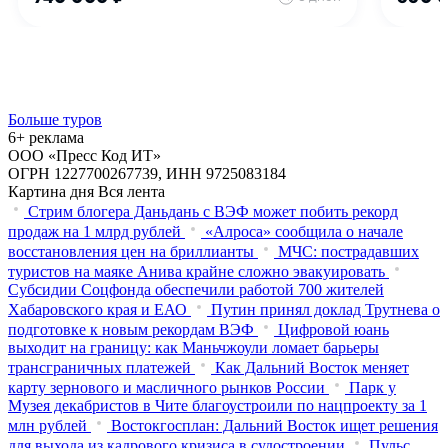
Больше туров
6+ реклама
ООО «Пресс Код ИТ»
ОГРН 1227700267739, ИНН 9725083184
Картина дня
Вся лента
Стрим блогера Даньдань с ВЭФ может побить рекорд
продаж на 1 млрд рублей
«Алроса» сообщила о начале
восстановления цен на бриллианты
МЧС: пострадавших
туристов на маяке Анива крайне сложно эвакуировать
Субсидии Соцфонда обеспечили работой 700 жителей
Хабаровского края и ЕАО
Путин принял доклад Трутнева о
подготовке к новым рекордам ВЭФ
Цифровой юань
выходит на границу: как Маньчжоули ломает барьеры
трансграничных платежей
Как Дальний Восток меняет
карту зернового и масличного рынков России
Парк у
Музея декабристов в Чите благоустроили по нацпроекту за 1
млн рублей
Востокгосплан: Дальний Восток ищет решения
для выхода из кадрового кризиса в судостроении
Пульс