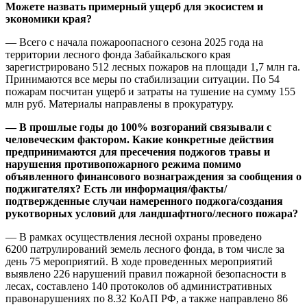
Можете назвать примерный ущерб для экосистем и
экономики края?
— Всего с начала пожароопасного сезона 2025 года на
территории лесного фонда Забайкальского края
зарегистрировано 512 лесных пожаров на площади 1,7 млн га.
Принимаются все меры по стабилизации ситуации. По 54
пожарам посчитан ущерб и затраты на тушение на сумму 155
млн руб. Материалы направлены в прокуратуру.
— В прошлые годы до 100% возгораний связывали с
человеческим фактором. Какие конкретные действия
предпринимаются для пресечения поджогов травы и
нарушения противопожарного режима помимо
объявленного финансового вознаграждения за сообщения о
поджигателях? Есть ли информация/факты/
подтвержденные случаи намеренного поджога/создания
рукотворных условий для ландшафтного/лесного пожара?
— В рамках осуществления лесной охраны проведено
6200 патрулирований земель лесного фонда, в том числе за
день 75 мероприятий. В ходе проведенных мероприятий
выявлено 226 нарушений правил пожарной безопасности в
лесах, составлено 140 протоколов об административных
правонарушениях по 8.32 КоАП РФ, а также направлено 86