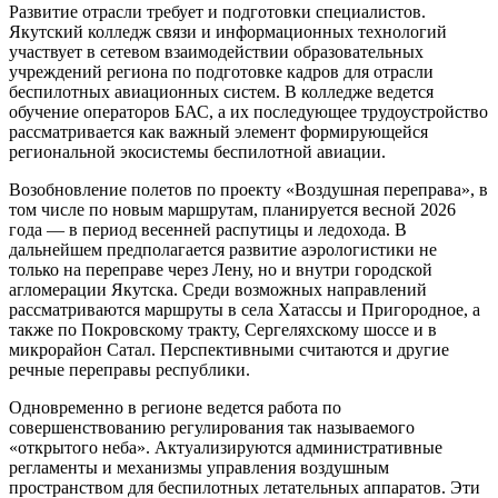
Развитие отрасли требует и подготовки специалистов.
Якутский колледж связи и информационных технологий
участвует в сетевом взаимодействии образовательных
учреждений региона по подготовке кадров для отрасли
беспилотных авиационных систем. В колледже ведется
обучение операторов БАС, а их последующее трудоустройство
рассматривается как важный элемент формирующейся
региональной экосистемы беспилотной авиации.
Возобновление полетов по проекту «Воздушная переправа», в
том числе по новым маршрутам, планируется весной 2026
года — в период весенней распутицы и ледохода. В
дальнейшем предполагается развитие аэрологистики не
только на переправе через Лену, но и внутри городской
агломерации Якутска. Среди возможных направлений
рассматриваются маршруты в села Хатассы и Пригородное, а
также по Покровскому тракту, Сергеляхскому шоссе и в
микрорайон Сатал. Перспективными считаются и другие
речные переправы республики.
Одновременно в регионе ведется работа по
совершенствованию регулирования так называемого
«открытого неба». Актуализируются административные
регламенты и механизмы управления воздушным
пространством для беспилотных летательных аппаратов. Эти