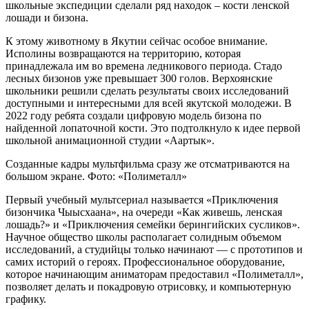
школьные экспедиции сделали ряд находок – кости ленской
лошади и бизона.
К этому животному в Якутии сейчас особое внимание.
Исполины возвращаются на территорию, которая
принадлежала им во времена ледникового периода. Стадо
лесных бизонов уже превышает 300 голов. Верхоянские
школьники решили сделать результаты своих исследований
доступными и интересными для всей якутской молодежи. В
2022 году ребята создали цифровую модель бизона по
найденной лопаточной кости. Это подтолкнуло к идее первой
школьной анимационной студии «Аартык».
Созданные кадры мультфильма сразу же отсматриваются на
большом экране. Фото: «Полиметалл»
Первый учебный мультсериал называется «Приключения
бизончика Чыысхаана», на очереди «Как живешь, ленская
лошадь?» и «Приключения семейки берингийских сусликов».
Научное общество школы располагает солидным объемом
исследований, а студийцы только начинают — с прототипов и
самих историй о героях. Профессиональное оборудование,
которое начинающим аниматорам предоставил «Полиметалл»,
позволяет делать и покадровую отрисовку, и компьютерную
графику.