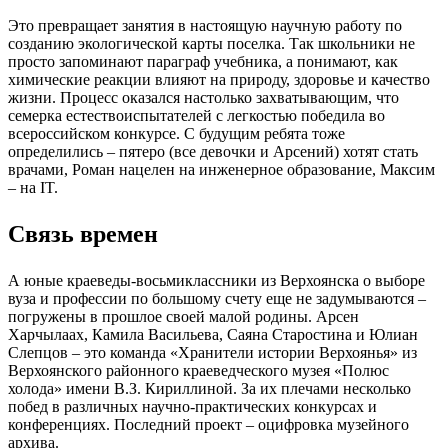
Это превращает занятия в настоящую научную работу по
созданию экологической карты поселка. Так школьники не
просто запоминают параграф учебника, а понимают, как
химические реакции влияют на природу, здоровье и качество
жизни. Процесс оказался настолько захватывающим, что
семерка естествоиспытателей с легкостью победила во
всероссийском конкурсе. С будущим ребята тоже
определились – пятеро (все девочки и Арсений) хотят стать
врачами, Роман нацелен на инженерное образование, Максим
– на IT.
Связь времен
А юные краеведы-восьмиклассники из Верхоянска о выборе
вуза и профессии по большому счету еще не задумываются –
погружены в прошлое своей малой родины. Арсен
Харчылаах, Камила Васильева, Саяна Старостина и Юлиан
Слепцов – это команда «Хранители истории Верхоянья» из
Верхоянского районного краеведческого музея «Полюс
холода» имени В.З. Кириллиной. За их плечами несколько
побед в различных научно-практических конкурсах и
конференциях. Последний проект – оцифровка музейного
архива.