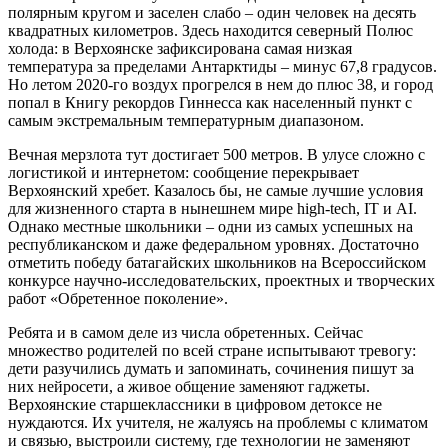
полярным кругом и заселен слабо – один человек на десять
квадратных километров. Здесь находится северный Полюс
холода: в Верхоянске зафиксирована самая низкая
температура за пределами Антарктиды – минус 67,8 градусов.
Но летом 2020-го воздух прогрелся в нем до плюс 38, и город
попал в Книгу рекордов Гиннесса как населенный пункт с
самым экстремальным температурным диапазоном.
Вечная мерзлота тут достигает 500 метров. В улусе сложно с
логистикой и интернетом: сообщение перекрывает
Верхоянский хребет. Казалось бы, не самые лучшие условия
для жизненного старта в нынешнем мире high-tech, IT и AI.
Однако местные школьники – одни из самых успешных на
республиканском и даже федеральном уровнях. Достаточно
отметить победу батагайских школьников на Всероссийском
конкурсе научно-исследовательских, проектных и творческих
работ «Обретенное поколение».
Ребята и в самом деле из числа обретенных. Сейчас
множество родителей по всей стране испытывают тревогу:
дети разучились думать и запоминать, сочинения пишут за
них нейросети, а живое общение заменяют гаджеты.
Верхоянские старшеклассники в цифровом детоксе не
нуждаются. Их учителя, не жалуясь на проблемы с климатом
и связью, выстроили систему, где технологии не заменяют