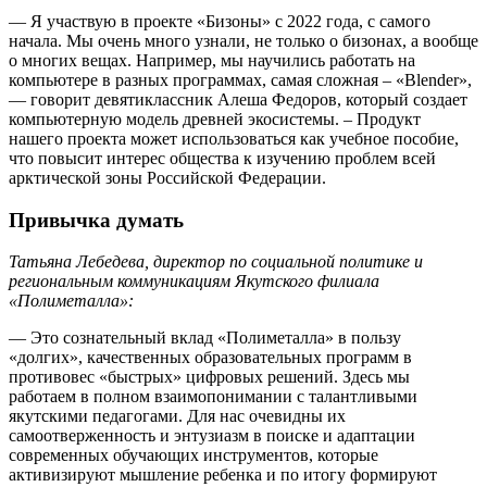
— Я участвую в проекте «Бизоны» с 2022 года, с самого
начала. Мы очень много узнали, не только о бизонах, а вообще
о многих вещах. Например, мы научились работать на
компьютере в разных программах, самая сложная – «Blender»,
— говорит девятиклассник Алеша Федоров, который создает
компьютерную модель древней экосистемы. – Продукт
нашего проекта может использоваться как учебное пособие,
что повысит интерес общества к изучению проблем всей
арктической зоны Российской Федерации.
Привычка думать
Татьяна Лебедева, директор по социальной политике и
региональным коммуникациям Якутского филиала
«Полиметалла»:
— Это сознательный вклад «Полиметалла» в пользу
«долгих», качественных образовательных программ в
противовес «быстрых» цифровых решений. Здесь мы
работаем в полном взаимопонимании с талантливыми
якутскими педагогами. Для нас очевидны их
самоотверженность и энтузиазм в поиске и адаптации
современных обучающих инструментов, которые
активизируют мышление ребенка и по итогу формируют