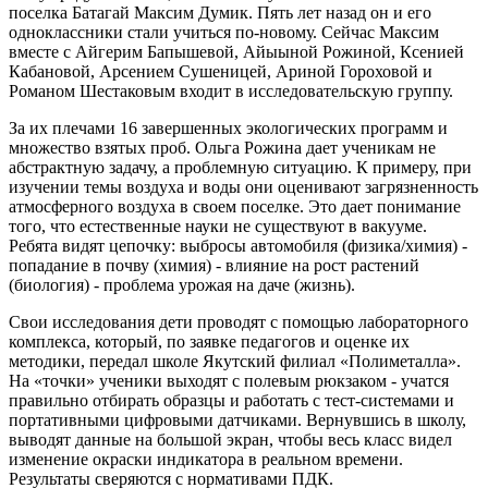
поселка Батагай Максим Думик. Пять лет назад он и его
одноклассники стали учиться по-новому. Сейчас Максим
вместе с Айгерим Бапышевой, Айыыной Рожиной, Ксенией
Кабановой, Арсением Сушеницей, Ариной Гороховой и
Романом Шестаковым входит в исследовательскую группу.
За их плечами 16 завершенных экологических программ и
множество взятых проб. Ольга Рожина дает ученикам не
абстрактную задачу, а проблемную ситуацию. К примеру, при
изучении темы воздуха и воды они оценивают загрязненность
атмосферного воздуха в своем поселке. Это дает понимание
того, что естественные науки не существуют в вакууме.
Ребята видят цепочку: выбросы автомобиля (физика/химия) -
попадание в почву (химия) - влияние на рост растений
(биология) - проблема урожая на даче (жизнь).
Свои исследования дети проводят с помощью лабораторного
комплекса, который, по заявке педагогов и оценке их
методики, передал школе Якутский филиал «Полиметалла».
На «точки» ученики выходят с полевым рюкзаком - учатся
правильно отбирать образцы и работать с тест-системами и
портативными цифровыми датчиками. Вернувшись в школу,
выводят данные на большой экран, чтобы весь класс видел
изменение окраски индикатора в реальном времени.
Результаты сверяются с нормативами ПДК.