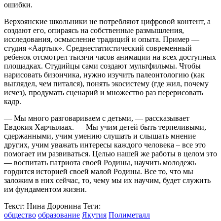
ошибки.
Верхоянские школьники не потребляют цифровой контент, а
создают его, опираясь на собственные размышления,
исследования, осмысление традиций и опыта. Пример —
студия «Аартык». Среднестатистический современный
ребенок отсмотрел тысячи часов анимации на всех доступных
площадках. Студийцы сами создают мультфильмы. Чтобы
нарисовать бизончика, нужно изучить палеонтологию (как
выглядел, чем питался), понять экосистему (где жил, почему
исчез), продумать сценарий и множество раз перерисовать
кадр.
— Мы много разговариваем с детьми, — рассказывает
Евдокия Харчылаах. — Мы учим детей быть терпеливыми,
сдержанными, учим умению слушать и слышать мнение
других, учим уважать интересы каждого человека – все это
помогает им развиваться. Целью нашей же работы в целом это
— воспитать патриота своей Родины, научить молодежь
гордится историей своей малой Родины. Все то, что мы
заложим в них сейчас, то, чему мы их научим, будет служить
им фундаментом жизни.
Текст: Нина Доронина
Теги:
общество
образование
Якутия
Полиметалл