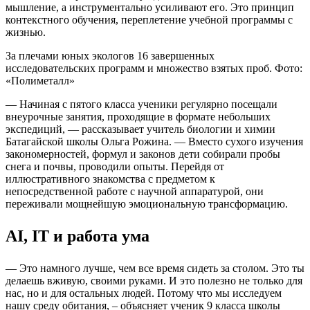
мышление, а инструментально усиливают его. Это принцип
контекстного обучения, переплетение учебной программы с
жизнью.
За плечами юных экологов 16 завершенных
исследовательских программ и множество взятых проб. Фото:
«Полиметалл»
— Начиная с пятого класса ученики регулярно посещали
внеурочные занятия, проходящие в формате небольших
экспедиций, — рассказывает учитель биологии и химии
Батагайской школы Ольга Рожина. — Вместо сухого изучения
закономерностей, формул и законов дети собирали пробы
снега и почвы, проводили опыты. Перейдя от
иллюстративного знакомства с предметом к
непосредственной работе с научной аппаратурой, они
переживали мощнейшую эмоциональную трансформацию.
АI, IT и работа ума
— Это намного лучше, чем все время сидеть за столом. Это ты
делаешь вживую, своими руками. И это полезно не только для
нас, но и для остальных людей. Потому что мы исследуем
нашу среду обитания, – объясняет ученик 9 класса школы