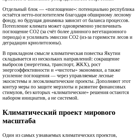
Отдельный блок — «поглощение»: потенциально республика
остаётся нетто‑поглотителем благодаря обширному лесному
фонду, но будущая динамика зависит от баланса процессов.
Потепление климата может одновременно увеличивать
поглощение CO2 (за счёт более длинного вегетационного
периода) и усиливать эмиссии CO2 (из‑за горимости лесов и
деградации криолитозоны).
В прикладном смысле климатическая повестка Якутии
складывается из нескольких направлений: сокращение
выбросов (энергетика, транспорт, ЖКХ), рост
энергоэффективности и «чистоты» экономики, а также
усиление поглощения — через управляемые лесные
экосистемы и лесоклиматические проекты. Дополняют этот
контур меры по защите мерзлоты и развитие финансовых
стимулов, без которых «климатические» решения остаются
набором инициатив, а не системой.
Климатический проект мирового
масштаба
Один из самых узнаваемых климатических проектов,