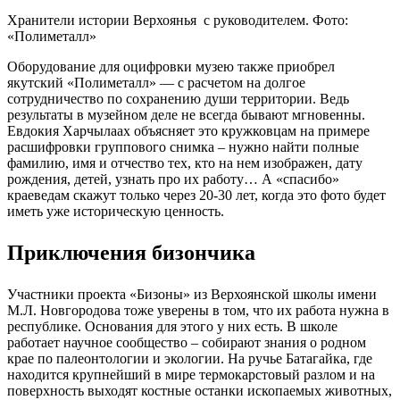
Хранители истории Верхоянья с руководителем. Фото:
«Полиметалл»
Оборудование для оцифровки музею также приобрел
якутский «Полиметалл» — с расчетом на долгое
сотрудничество по сохранению души территории. Ведь
результаты в музейном деле не всегда бывают мгновенны.
Евдокия Харчылаах объясняет это кружковцам на примере
расшифровки группового снимка – нужно найти полные
фамилию, имя и отчество тех, кто на нем изображен, дату
рождения, детей, узнать про их работу… А «спасибо»
краеведам скажут только через 20-30 лет, когда это фото будет
иметь уже историческую ценность.
Приключения бизончика
Участники проекта «Бизоны» из Верхоянской школы имени
М.Л. Новгородова тоже уверены в том, что их работа нужна в
республике. Основания для этого у них есть. В школе
работает научное сообщество – собирают знания о родном
крае по палеонтологии и экологии. На ручье Батагайка, где
находится крупнейший в мире термокарстовый разлом и на
поверхность выходят костные останки ископаемых животных,