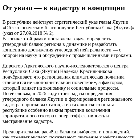
От указа — к кадастру и концепции
В республике действует стратегический указ главы Якутии
«Об экологическом благополучии Республики Саха (Якутия)»
(указ от 27.09.2018 № 2).
В логике этой рамки поставлена задача определить
углеродный баланс региона в динамике и разработать
концепцию достижения углеродной нейтральности — с
опорой на науку и обсуждение с промышленными игроками.
Директор Арктического научно-исследовательского центра
Республики Саха (Якутия) Надежда Красильникова
подчёркивает, что региональная климатическая политика
становится не «дополнительной повесткой», а фактором,
который влияет на экономику и социальные процессы.
По её словам, в 2026 году стоит задача определения
углеродного баланса Якутии и формирования регионального
кадастра парниковых газов, а из сахалинского опыта
республике особенно важны практики вовлечения
корпоративного сектора в энергоэффективность и
выстраивание кадастра.
Предварительные расчёты баланса выбросов и поглощений,
как отмечает эксперт, показывают: движение к нейтральности