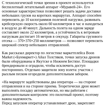
С технологической точки зрения в проекте используется
беспилотный летательный аппарат «Муравей-24». Его
основные характеристики позволяют решать задачи доставки
небольших грузов на коротких маршрутах. Аппарат способен
перевозить до 10 килограммов полезной нагрузки, развивать
крейсерскую скорость около 60 километров в час и находиться
в воздухе до 40 минут. Дальность полета на одном заряде
составляет около 22 километров, а устойчивость к ветровым
нагрузкам достигает 16 метров в секунду. Габариты грузового
отсека — 370×370×250 миллиметров — позволяют перевозить
широкий спектр небольших отправлений.
Как рассказал директор по логистике маркетплейса Boon
Market («Бунмаркет») Айал Толстяков, точки запуска дронов
были оборудованы в Якутске и Нижнем Бестяхе. Площадки
брендировали и оградили, чтобы исключить доступ
посторонних. Отдельно защитили зону взлета: участок с
рыхлым песком огородили дополнительным забором.
«На маршруте задействованы два оператора — на стороне
отправления и на стороне приема. Теоретически дрон может
выполнять посадку автоматически, но мы работаем с
дополнительным контролем: это пилотный проект, поэтому
важна надежность.
Перед запуском оператор устанавливает дрон, закрепляет