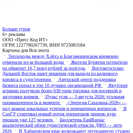
Больше туров
6+ реклама
ООО «Пресс Код ИТ»
ОГРН 1227700267739, ИНН 9725083184
Картина дня
Вся лента
Теплоходы между Хэйхэ и Благовещенском временно
отменили из-за большой воды
Жители Бурятии потратили
на общепит 16,7 млрд рублей за полгода
Востокгосплан:
Дальний Восток ищет решения для выхода из кадрового
кризиса в судостроении
Амурский центр поддержки
бизнеса попал в топ 10 лучших организаций РФ
Якутские
аграрии получили более 630 тонн топлива для посевной и
заготовки кормов
Пульс угля — 3 августа 2026: угольная
промышленность в моменте
«Энергия Сахалина-2026» —
под знаком локальных успехов и нерешенных вопросов
В
СахГУ стартовал новый поток операторов дронов: курс
прошли уже 127 человек
Бюллетень EastRussia:
аналитический обзор туристической отрасли ДФО — лето
2026
В Хабаровском крае возрождают легендарную студию