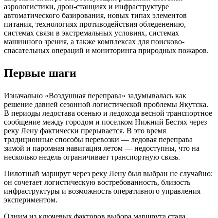
аэрологистики, дрон-станциях и инфраструктуре
автоматического базирования, новых типах элементов
питания, технологиях противодействия обледенению,
системах связи в экстремальных условиях, системах
машинного зрения, а также комплексах для поисково-
спасательных операций и мониторинга природных пожаров.
Первые шаги
Изначально «Воздушная переправа» задумывалась как
решение давней сезонной логистической проблемы Якутска.
В периоды ледостава осенью и ледохода весной транспортное
сообщение между городом и поселком Нижний Бестях через
реку Лену фактически прерывается. В это время
традиционные способы перевозки — ледовая переправа
зимой и паромная навигация летом — недоступны, что на
несколько недель ограничивает транспортную связь.
Пилотный маршрут через реку Лену был выбран не случайно:
он сочетает логистическую востребованность, близость
инфраструктуры и возможность оперативного управления
экспериментом.
Одним из ключевых факторов выбора маршрута стала