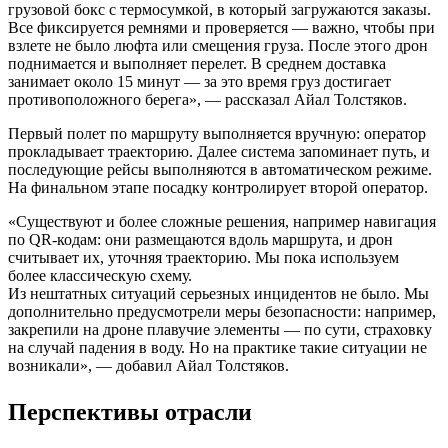
грузовой бокс с термосумкой, в который загружаются заказы.
Все фиксируется ремнями и проверяется — важно, чтобы при
взлете не было люфта или смещения груза. После этого дрон
поднимается и выполняет перелет. В среднем доставка
занимает около 15 минут — за это время груз достигает
противоположного берега», — рассказал Айал Толстяков.
Первый полет по маршруту выполняется вручную: оператор
прокладывает траекторию. Далее система запоминает путь, и
последующие рейсы выполняются в автоматическом режиме.
На финальном этапе посадку контролирует второй оператор.
«Существуют и более сложные решения, например навигация
по QR-кодам: они размещаются вдоль маршрута, и дрон
считывает их, уточняя траекторию. Мы пока используем
более классическую схему.
Из нештатных ситуаций серьезных инцидентов не было. Мы
дополнительно предусмотрели меры безопасности: например,
закрепили на дроне плавучие элементы — по сути, страховку
на случай падения в воду. Но на практике такие ситуации не
возникали», — добавил Айал Толстяков.
Перспективы отрасли