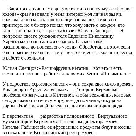
— Занятия с архивными документами в нашем музее «Полюс
холода» сразу вызвали у меня интерес: моя личная задача
сначала заключалась только в оцифровке негативов на
принтере, но я быстро понял, что хочу знать о каждом, кто
запечатлен на них, — рассказывает Юлиан Слепцов. — Я
попросил своего руководителя Евдокию Николаевну
Харчылаах позаниматься со мной. Так моя задача
расширилась до поискового уровня. Обработка, а потом если
еще и расшифруешь негатив – вот это и есть самое интересное
в работе с архивами.
Юлиан Слепцов: «Расшифруешь негатив – вот это и есть
самое интересное в работе с архивами». Фото: «Полиметалл»
У подростков серьезная миссия – они сохраняют связь времен.
Как говорит Арсен Харчылаах: — Историю Верхоянья
необходимо запускать в Интернет, чтобы верхоянцы, которые
сегодня живут по всему миру, всегда помнили, откуда их
корни. Чтобы каждый передавал потомкам историю рода.
В перспективе — разработка полноценного «Виртуального
музея истории Верхоянья». По словам директора музея
Натальи Габышевой, оцифрованные предметы будут внесены
в госкаталог и Всероссийский реестр музеев.