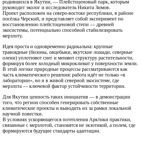
родившихся в Якутии, — Плейстоценовый парк, которым
руководит эколог и исследователь Никита Зимов.
Проект расположен на северо‑востоке республики, в районе
посёлка Черский, и представляет собой эксперимент по
восстановлению плейстоценовой степи — древней
экосистемы, потенциально способной стабилизировать
мерзлоту.
Идея проста и одновременно радикальна: крупные
травоядные (бизоны, овцебыки, якутские лошади, северные
олени) уплотняют снег и меняют структуру растительности,
формируя более холодный микроклимат у поверхности земли.
В этой логике природные процессы рассматриваются как
часть климатического решения: работа идёт не только «в
лаборатории», но и в живой северной экосистеме, где
мерзлота — ключевой фактор устойчивости территории.
Для Якутии ценность таких инициатив — в демонстрации
того, что регион способен генерировать собственные
климатические проекты и выводить их за рамки локальной
научной повестки.
В условиях ускоряющегося потепления Арктики практики,
связанные с мерзлотой, становятся не экзотикой, а полем, где
формируются будущие стандарты адаптации.