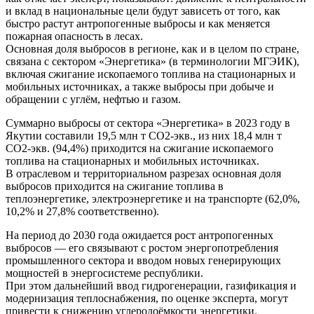
и вклад в национальные цели будут зависеть от того, как
быстро растут антропогенные выбросы и как меняется
пожарная опасность в лесах.
Основная доля выбросов в регионе, как и в целом по стране,
связана с сектором «Энергетика» (в терминологии МГЭИК),
включая сжигание ископаемого топлива на стационарных и
мобильных источниках, а также выбросы при добыче и
обращении с углём, нефтью и газом.
Суммарно выбросы от сектора «Энергетика» в 2023 году в
Якутии составили 19,5 млн т СО2-экв., из них 18,4 млн т
СО2-экв. (94,4%) приходится на сжигание ископаемого
топлива на стационарных и мобильных источниках.
В отраслевом и территориальном разрезах основная доля
выбросов приходится на сжигание топлива в
теплоэнергетике, электроэнергетике и на транспорте (62,0%,
10,2% и 27,8% соответственно).
На период до 2030 года ожидается рост антропогенных
выбросов — его связывают с ростом энергопотребления
промышленного сектора и вводом новых генерирующих
мощностей в энергосистеме республики.
При этом дальнейший ввод гидрогенерации, газификация и
модернизация теплоснабжения, по оценке эксперта, могут
привести к снижению углеродоёмкости энергетики.