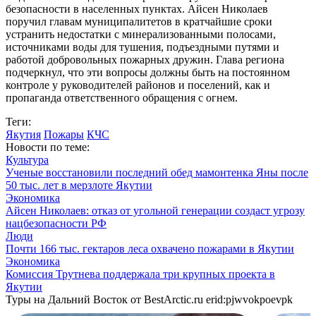
безопасности в населенных пунктах. Айсен Николаев
поручил главам муниципалитетов в кратчайшие сроки
устранить недостатки с минерализованными полосами,
источниками воды для тушения, подъездными путями и
работой добровольных пожарных дружин. Глава региона
подчеркнул, что эти вопросы должны быть на постоянном
контроле у руководителей районов и поселений, как и
пропаганда ответственного обращения с огнем.
Теги:
Якутия
Пожары
КЧС
Новости по теме:
Культура
Ученые восстановили последний обед мамонтенка Яны после
50 тыс. лет в мерзлоте Якутии
Экономика
Айсен Николаев: отказ от угольной генерации создаст угрозу
нацбезопасности РФ
Люди
Почти 166 тыс. гектаров леса охвачено пожарами в Якутии
Экономика
Комиссия Трутнева поддержала три крупных проекта в
Якутии
Туры на Дальний Восток от BestArctic.ru
erid:pjwvokpoevpk