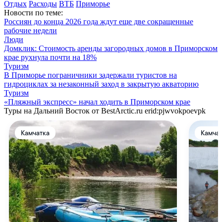
Отдых
Расходы
ВТБ
Приморье
Новости по теме:
Россиян до конца 2026 года ждут еще две сокращенные
рабочие недели
Люди
Домклик: Стоимость аренды загородных домов в Приморском
крае рухнула почти на 18%
Туризм
В Приморье пограничники задержали туристов на
гидроциклах за незаконный заход в закрытую акваторию
Туризм
«Пляжный экспресс» начал ходить в Приморском крае
Туры на Дальний Восток от BestArctic.ru
erid:pjwvokpoevpk