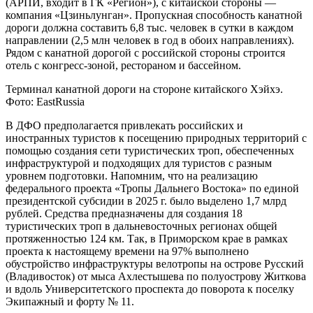
(АРПИ, входит в ГК «Регион»), с китайской стороны —
компания «Цзиньлунган». Пропускная способность канатной
дороги должна составить 6,8 тыс. человек в сутки в каждом
направлении (2,5 млн человек в год в обоих направлениях).
Рядом с канатной дорогой с российской стороны строится
отель с конгресс-зоной, рестораном и бассейном.
Терминал канатной дороги на стороне китайского Хэйхэ.
Фото: EastRussia
В ДФО предполагается привлекать российских и
иностранных туристов к посещению природных территорий с
помощью создания сети туристических троп, обеспеченных
инфраструктурой и подходящих для туристов с разным
уровнем подготовки. Напомним, что на реализацию
федерального проекта «Тропы Дальнего Востока» по единой
президентской субсидии в 2025 г. было выделено 1,7 млрд
рублей. Средства предназначены для создания 18
туристических троп в дальневосточных регионах общей
протяженностью 124 км. Так, в Приморском крае в рамках
проекта к настоящему времени на 97% выполнено
обустройство инфраструктуры велотропы на острове Русский
(Владивосток) от мыса Ахлестышева по полуострову Житкова
и вдоль Университетского проспекта до поворота к поселку
Экипажный и форту № 11.