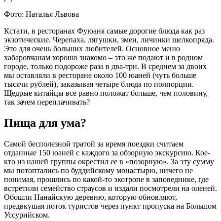
Фото: Наталья Львова
Кстати, в ресторанах Фуюаня самые дорогие блюда как раз
экзотические. Черепаха, лягушки, змеи, личинки шелкопряда.
Это для очень больших любителей. Основное меню
хабаровчанам хорошо знакомо – это же подают и в родном
городе, только подороже раза в два-три. В среднем за двоих
мы оставляли в ресторане около 100 юаней (чуть больше
тысячи рублей), заказывая четыре блюда по полпорции.
Щедрые китайцы все равно положат больше, чем половину,
так зачем переплачивать?
Пища для ума?
Самой бесполезной тратой за время поездки считаем
отданные 150 юаней с каждого за обзорную экскурсию. Кое-
кто из нашей группы окрестил ее в «позорную». За эту сумму
мы потоптались по буддийскому монастырю, ничего не
понимая, прошлись по какой-то экотропе в заповеднике, где
встретили семейство страусов и издали посмотрели на оленей.
Обошли Нанайскую деревню, которую обновляют,
предвкушая поток туристов через пункт пропуска на Большом
Уссурийском.