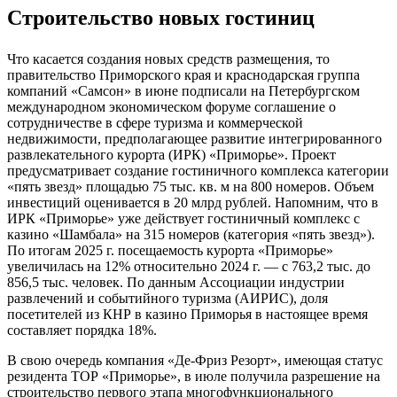
Строительство новых гостиниц
Что касается создания новых средств размещения, то
правительство Приморского края и краснодарская группа
компаний «Самсон» в июне подписали на Петербургском
международном экономическом форуме соглашение о
сотрудничестве в сфере туризма и коммерческой
недвижимости, предполагающее развитие интегрированного
развлекательного курорта (ИРК) «Приморье». Проект
предусматривает создание гостиничного комплекса категории
«пять звезд» площадью 75 тыс. кв. м на 800 номеров. Объем
инвестиций оценивается в 20 млрд рублей. Напомним, что в
ИРК «Приморье» уже действует гостиничный комплекс с
казино «Шамбала» на 315 номеров (категория «пять звезд»).
По итогам 2025 г. посещаемость курорта «Приморье»
увеличилась на 12% относительно 2024 г. — с 763,2 тыс. до
856,5 тыс. человек. По данным Ассоциации индустрии
развлечений и событийного туризма (АИРИС), доля
посетителей из КНР в казино Приморья в настоящее время
составляет порядка 18%.
В свою очередь компания «Де-Фриз Резорт», имеющая статус
резидента ТОР «Приморье», в июле получила разрешение на
строительство первого этапа многофункционального