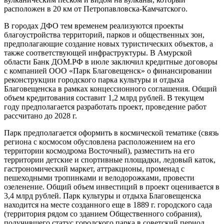
расположен в 20 км от Петропавловска-Камчатского.
В городах ДФО тем временем реализуются проекты
благоустройства территорий, парков и общественных зон,
предполагающие создание новых туристических объектов, а
также соответствующей инфраструктуры. В Амурской
области Банк ДОМ.РФ в июле заключил кредитные договоры
с компанией ООО «Парк Благовещенск» о финансировании
реконструкции городского парка культуры и отдыха
Благовещенска в рамках концессионного соглашения. Общий
объем кредитования составит 1,2 млрд рублей. В текущем
году предполагается разработать проект, проведение работ
рассчитано до 2028 г.
Парк предполагается оформить в космической тематике (связь
региона с космосом обусловлена расположением на его
территории космодрома Восточный), разместить на его
территории детские и спортивные площадки, ледовый каток,
гастрономический маркет, аттракционы, променад с
пешеходными тропинками и велодорожками, провести
озеленение. Общий объем инвестиций в проект оценивается в
3,4 млрд рублей. Парк культуры и отдыха Благовещенска
находится на месте созданного еще в 1889 г. городского сада
(территория рядом со зданием Общественного собрания),
получившего статус городского парка в советский период.