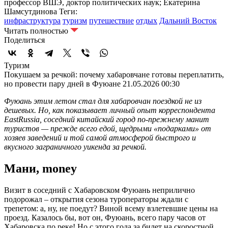
профессор ВШЭ, доктор политических наук; Екатерина
Шамсутдинова
Теги:
инфраструктура
туризм
путешествие
отдых
Дальний Восток
Читать полностью
Поделиться
Туризм
Покушаем за речкой: почему хабаровчане готовы переплатить,
но провести пару дней в Фуюане
21.05.2026 00:30
Фуюань этим летом стал для хабаровчан поездкой не из
дешевых. Но, как показывает личный опыт корреспондента
EastRussia, соседний китайский город по-прежнему манит
туристов — прежде всего едой, щедрыми «подарками» от
хозяев заведений и той самой атмосферой быстрого и
вкусного заграничного уикенда за речкой.
Мани, money
Визит в соседний с Хабаровском Фуюань неприлично
подорожал – открытия сезона туроператоры ждали с
трепетом: а, ну, не поедут? Виной всему взлетевшие цены на
проезд. Казалось бы, вот он, Фуюань, всего пару часов от
Хабаровска по реке! Но с этого года за билет на скоростной