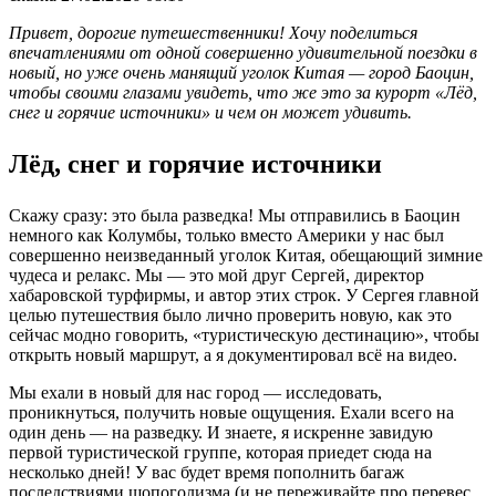
Привет, дорогие путешественники! Хочу поделиться
впечатлениями от одной совершенно удивительной поездки в
новый, но уже очень манящий уголок Китая — город Баоцин,
чтобы своими глазами увидеть, что же это за курорт «Лёд,
снег и горячие источники» и чем он может удивить.
Лёд, снег и горячие источники
Скажу сразу: это была разведка! Мы отправились в Баоцин
немного как Колумбы, только вместо Америки у нас был
совершенно неизведанный уголок Китая, обещающий зимние
чудеса и релакс. Мы — это мой друг Сергей, директор
хабаровской турфирмы, и автор этих строк. У Сергея главной
целью путешествия было лично проверить новую, как это
сейчас модно говорить, «туристическую дестинацию», чтобы
открыть новый маршрут, а я документировал всё на видео.
Мы ехали в новый для нас город — исследовать,
проникнуться, получить новые ощущения. Ехали всего на
один день — на разведку. И знаете, я искренне завидую
первой туристической группе, которая приедет сюда на
несколько дней! У вас будет время пополнить багаж
последствиями шопоголизма (и не переживайте про перевес,