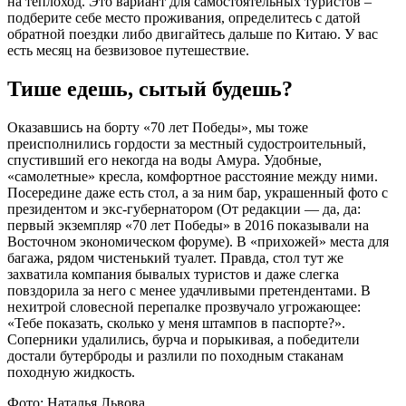
на теплоход. Это вариант для самостоятельных туристов –
подберите себе место проживания, определитесь с датой
обратной поездки либо двигайтесь дальше по Китаю. У вас
есть месяц на безвизовое путешествие.
Тише едешь, сытый будешь?
Оказавшись на борту «70 лет Победы», мы тоже
преисполнились гордости за местный судостроительный,
спустивший его некогда на воды Амура. Удобные,
«самолетные» кресла, комфортное расстояние между ними.
Посередине даже есть стол, а за ним бар, украшенный фото с
президентом и экс-губернатором (От редакции — да, да:
первый экземпляр «70 лет Победы» в 2016 показывали на
Восточном экономическом форуме). В «прихожей» места для
багажа, рядом чистенький туалет. Правда, стол тут же
захватила компания бывалых туристов и даже слегка
повздорила за него с менее удачливыми претендентами. В
нехитрой словесной перепалке прозвучало угрожающее:
«Тебе показать, сколько у меня штампов в паспорте?».
Соперники удалились, бурча и порыкивая, а победители
достали бутерброды и разлили по походным стаканам
походную жидкость.
Фото: Наталья Львова