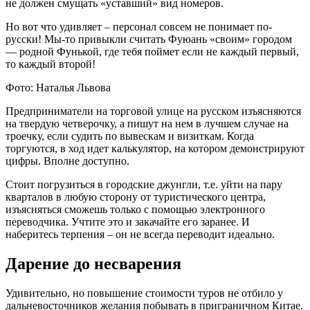
не должен смущать «уставший» вид номеров.
Но вот что удивляет – персонал совсем не понимает по-
русски! Мы-то привыкли считать Фуюань «своим» городом
— родной Фунькой, где тебя поймет если не каждый первый,
то каждый второй!
Фото: Наталья Львова
Предприниматели на торговой улице на русском изъясняются
на твердую четверочку, а пишут на нем в лучшем случае на
троечку, если судить по вывескам и визиткам. Когда
торгуются, в ход идет калькулятор, на котором демонстрируют
цифры. Вполне доступно.
Стоит погрузиться в городские джунгли, т.е. уйти на пару
кварталов в любую сторону от туристического центра,
изъясняться сможешь только с помощью электронного
переводчика. Учтите это и закачайте его заранее. И
наберитесь терпения – он не всегда переводит идеально.
Дарение до несварения
Удивительно, но повышение стоимости туров не отбило у
дальневосточников желания побывать в приграничном Китае.