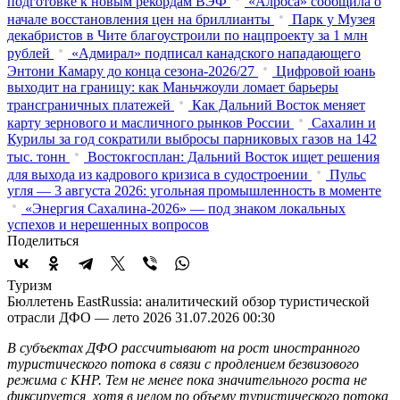
подготовке к новым рекордам ВЭФ
«Алроса» сообщила о
начале восстановления цен на бриллианты
Парк у Музея
декабристов в Чите благоустроили по нацпроекту за 1 млн
рублей
«Адмирал» подписал канадского нападающего
Энтони Камару до конца сезона-2026/27
Цифровой юань
выходит на границу: как Маньчжоули ломает барьеры
трансграничных платежей
Как Дальний Восток меняет
карту зернового и масличного рынков России
Сахалин и
Курилы за год сократили выбросы парниковых газов на 142
тыс. тонн
Востокгосплан: Дальний Восток ищет решения
для выхода из кадрового кризиса в судостроении
Пульс
угля — 3 августа 2026: угольная промышленность в моменте
«Энергия Сахалина-2026» — под знаком локальных
успехов и нерешенных вопросов
Поделиться
Туризм
Бюллетень EastRussia: аналитический обзор туристической
отрасли ДФО — лето 2026
31.07.2026 00:30
В субъектах ДФО рассчитывают на рост иностранного
туристического потока в связи с продлением безвизового
режима с КНР. Тем не менее пока значительного роста не
фиксируется, хотя в целом по объему туристического потока