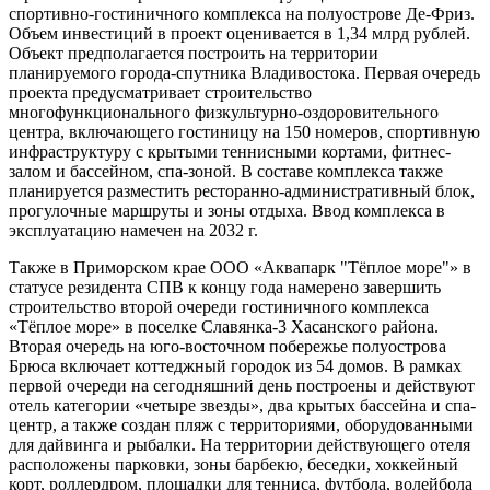
спортивно-гостиничного комплекса на полуострове Де-Фриз.
Объем инвестиций в проект оценивается в 1,34 млрд рублей.
Объект предполагается построить на территории
планируемого города-спутника Владивостока. Первая очередь
проекта предусматривает строительство
многофункционального физкультурно-оздоровительного
центра, включающего гостиницу на 150 номеров, спортивную
инфраструктуру с крытыми теннисными кортами, фитнес-
залом и бассейном, спа-зоной. В составе комплекса также
планируется разместить ресторанно-административный блок,
прогулочные маршруты и зоны отдыха. Ввод комплекса в
эксплуатацию намечен на 2032 г.
Также в Приморском крае ООО «Аквапарк "Тёплое море"» в
статусе резидента СПВ к концу года намерено завершить
строительство второй очереди гостиничного комплекса
«Тёплое море» в поселке Славянка-3 Хасанского района.
Вторая очередь на юго-восточном побережье полуострова
Брюса включает коттеджный городок из 54 домов. В рамках
первой очереди на сегодняшний день построены и действуют
отель категории «четыре звезды», два крытых бассейна и спа-
центр, а также создан пляж с территориями, оборудованными
для дайвинга и рыбалки. На территории действующего отеля
расположены парковки, зоны барбекю, беседки, хоккейный
корт, роллердром, площадки для тенниса, футбола, волейбола