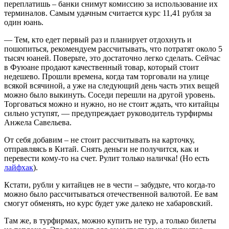
переплатишь – банки снимут комиссию за использование их
терминалов. Самым удачным считается курс 11,41 рубля за
один юань.
— Тем, кто едет первый раз и планирует отдохнуть и
пошопиться, рекомендуем рассчитывать, что потратят около 5
тысяч юаней. Поверьте, это достаточно легко сделать. Сейчас
в Фуюане продают качественный товар, который стоит
недешево. Прошли времена, когда там торговали на улице
всякой всячиной, а уже на следующий день часть этих вещей
можно было выкинуть. Соседи перешли на другой уровень.
Торговаться можно и нужно, но не стоит ждать, что китайцы
сильно уступят, — предупреждает руководитель турфирмы
Анжела Савельева.
От себя добавим – не стоит рассчитывать на карточку,
отправляясь в Китай. Снять деньги не получится, как и
перевести кому-то на счет. Рулит только наличка! (Но есть
лайфхак
).
Кстати, рубли у китайцев не в чести – забудьте, что когда-то
можно было рассчитываться отечественной валютой. Ее вам
смогут обменять, но курс будет уже далеко не хабаровский.
Там же, в турфирмах, можно купить не тур, а только билеты