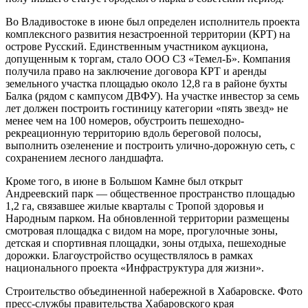
Во Владивостоке в июне был определен исполнитель проекта
комплексного развития незастроенной территории (КРТ) на
острове Русский. Единственным участником аукциона,
допущенным к торгам, стало ООО СЗ «Темел-Б». Компания
получила право на заключение договора КРТ и аренды
земельного участка площадью около 12,8 га в районе бухты
Балка (рядом с кампусом ДВФУ). На участке инвестор за семь
лет должен построить гостиницу категории «пять звезд» не
менее чем на 100 номеров, обустроить пешеходно-
рекреационную территорию вдоль береговой полосы,
выполнить озеленение и построить улично-дорожную сеть, с
сохранением лесного ландшафта.
Кроме того, в июне в Большом Камне был открыт
Андреевский парк — общественное пространство площадью
1,2 га, связавшее жилые кварталы с Тропой здоровья и
Народным парком. На обновленной территории размещены
смотровая площадка с видом на море, прогулочные зоны,
детская и спортивная площадки, зоны отдыха, пешеходные
дорожки. Благоустройство осуществлялось в рамках
национального проекта «Инфраструктура для жизни».
Строительство объединенной набережной в Хабаровске. Фото
пресс-службы правительства Хабаровского края