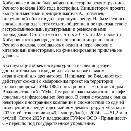
Хабаровске в июне был найден инвестор на реконструкцию
Речного вокзала 1899 года постройки. Инициатором проекта
выступил местный предприниматель А. Толмачев,
получивший объект в долгосрочную аренду. На базе Речного
вокзала предполагается создать общественное пространство с
гастрономическими, культурными и ремесленными
площадками. Стоит отметить, что в 2017 г. и 2023 г. власти
Хабаровского края представляли концепции реновации
Речного вокзала, сообщалось о ведении переговоров с
китайскими инвесторами, но финансирование привлечь не
удалось.
Эксплуатация объектов культурного наследия требует
дополнительных расходов и связана также с рядом
ограничений для арендаторов. Например, во Владивостоке
действует схожий с хабаровским проект на территории
старого дворика ГУМа 1884 г. постройки — «Торговый дом
Владивостокский ГУМ». Там расположены магазины и кафе
локальных и федеральных брендов. В связи с уходом с рынка
некоторых иностранных компаний и сложностями со сдачей
помещений в аренду торговый дом демонстрирует убытки: в
2023 г. убыток составил 49,2 млн рублей, в 2024 г. — 51,2 млн
рублей. Летом 2025 г. владеющее ГУМом ООО «Приминвест-
С» перешло под государственное управление.