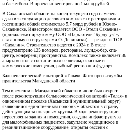
и баскетбола. В проект инвестировано 1 млрд рублей.
В Сахалинской области на конец текущего года намечена
сдача в эксплуатацию делового комплекса с ресторанами и
гостиницей общей стоимостью 5,7 млрд рублей в Южно-
Сахалинске. Инвестором является ООО «Отели Сахалина»
(принадлежит иркутскому ООО «Парк-отель "Бурдугуз"»,
связанному со структурами О. Дерипаски) — резидент ТОР
«Сахалин». Строительство ведется с 2024 г. В отеле
предусмотрено 135 номеров, рестораны, лаундж-бар, спа-
центр, конференц-пространство. Комплекс также включает 36
апартаментов с гостиничным сервисом, офисные и
коммерческие помещения, рыбный ресторан и фудкорт.
Бальнеологический санаторий «Талая». Фото пресс-службы
правительства Магаданской области
Тем временем в Магаданской области в июне был открыт
после реконструкции бальнеологический санаторий «Талая» в
одноименном поселке (Хасынский муниципальный округ),
являющийся единственным подобным объектом в стране,
действующим за полярным кругом. В ходе реконструкции
перестроены здания и помещения, создана инфраструктура
для маломобильных пациентов, закуплено медицинское и
реабилитационное оборудование, открыты бассейн с