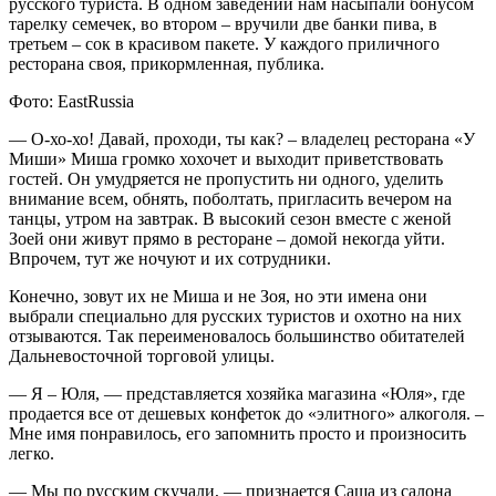
русского туриста. В одном заведении нам насыпали бонусом
тарелку семечек, во втором – вручили две банки пива, в
третьем – сок в красивом пакете. У каждого приличного
ресторана своя, прикормленная, публика.
Фото: EastRussia
— О-хо-хо! Давай, проходи, ты как? – владелец ресторана «У
Миши» Миша громко хохочет и выходит приветствовать
гостей. Он умудряется не пропустить ни одного, уделить
внимание всем, обнять, поболтать, пригласить вечером на
танцы, утром на завтрак. В высокий сезон вместе с женой
Зоей они живут прямо в ресторане – домой некогда уйти.
Впрочем, тут же ночуют и их сотрудники.
Конечно, зовут их не Миша и не Зоя, но эти имена они
выбрали специально для русских туристов и охотно на них
отзываются. Так переименовалось большинство обитателей
Дальневосточной торговой улицы.
— Я – Юля, — представляется хозяйка магазина «Юля», где
продается все от дешевых конфеток до «элитного» алкоголя. –
Мне имя понравилось, его запомнить просто и произносить
легко.
— Мы по русским скучали, — признается Саша из салона