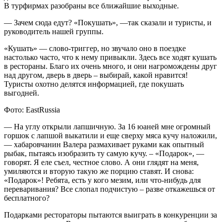
В турфирмах разобраны все ближайшие выходные.
— Зачем сюда едут? «Покушать», —так сказали и туристы, и
руководитель нашей группы.
«Кушать» — слово-триггер, но звучало оно в поездке
настолько часто, что к нему привыкли. Здесь все ходят кушать
в рестораны. Благо их очень много, и они нагромождены друг
над другом, дверь в дверь – выбирай, какой нравится!
Туристы охотно делятся информацией, где покушать
выгодней.
Фото: EastRussia
— На углу открыли лапшичную. За 16 юаней мне огромный
горшок с лапшой выкатили и еще сверху мяса кучу наложили,
— хабаровчанин Валера размахивает руками как опытный
рыбак, пытаясь изобразить ту самую кучу. – «Подарок», —
говорят. Я еле съел, честное слово. А они глядят на меня,
умиляются и вторую такую же порцию ставят. И снова:
«Подарок»! Ребята, есть у кого мезим, или что-нибудь для
переваривания? Все слопал подчистую – разве откажешься от
бесплатного?
Подарками рестораторы пытаются выиграть в конкуренции за