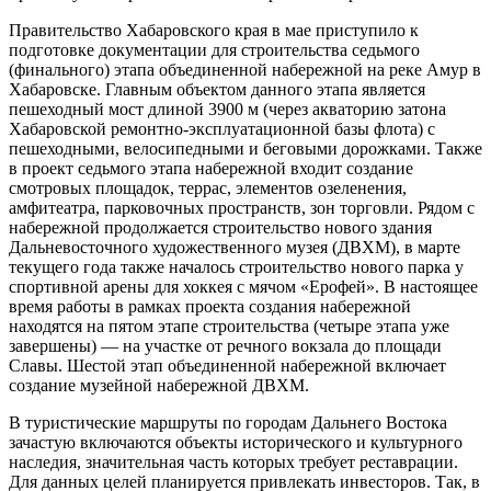
Правительство Хабаровского края в мае приступило к
подготовке документации для строительства седьмого
(финального) этапа объединенной набережной на реке Амур в
Хабаровске. Главным объектом данного этапа является
пешеходный мост длиной 3900 м (через акваторию затона
Хабаровской ремонтно-эксплуатационной базы флота) с
пешеходными, велосипедными и беговыми дорожками. Также
в проект седьмого этапа набережной входит создание
смотровых площадок, террас, элементов озеленения,
амфитеатра, парковочных пространств, зон торговли. Рядом с
набережной продолжается строительство нового здания
Дальневосточного художественного музея (ДВХМ), в марте
текущего года также началось строительство нового парка у
спортивной арены для хоккея с мячом «Ерофей». В настоящее
время работы в рамках проекта создания набережной
находятся на пятом этапе строительства (четыре этапа уже
завершены) — на участке от речного вокзала до площади
Славы. Шестой этап объединенной набережной включает
создание музейной набережной ДВХМ.
В туристические маршруты по городам Дальнего Востока
зачастую включаются объекты исторического и культурного
наследия, значительная часть которых требует реставрации.
Для данных целей планируется привлекать инвесторов. Так, в