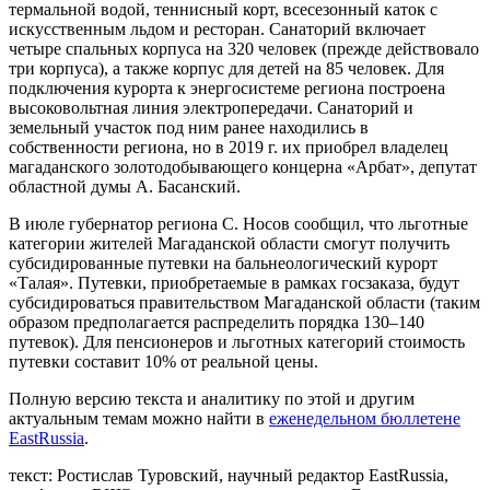
термальной водой, теннисный корт, всесезонный каток с
искусственным льдом и ресторан. Санаторий включает
четыре спальных корпуса на 320 человек (прежде действовало
три корпуса), а также корпус для детей на 85 человек. Для
подключения курорта к энергосистеме региона построена
высоковольтная линия электропередачи. Санаторий и
земельный участок под ним ранее находились в
собственности региона, но в 2019 г. их приобрел владелец
магаданского золотодобывающего концерна «Арбат», депутат
областной думы А. Басанский.
В июле губернатор региона С. Носов сообщил, что льготные
категории жителей Магаданской области смогут получить
субсидированные путевки на бальнеологический курорт
«Талая». Путевки, приобретаемые в рамках госзаказа, будут
субсидироваться правительством Магаданской области (таким
образом предполагается распределить порядка 130–140
путевок). Для пенсионеров и льготных категорий стоимость
путевки составит 10% от реальной цены.
Полную версию текста и аналитику по этой и другим
актуальным темам можно найти в
еженедельном бюллетене
EastRussia
.
текст: Ростислав Туровский, научный редактор EastRussia,