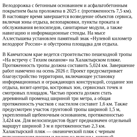
Велодорожка с бетонным основанием и асфальтобетонным
покрытием была проложена в 2025 г. (протяженность 7,5 км).
В настоящее время завершается возведение объектов сервиса,
включая зоны отдыха, велопарковки, пункты проката и
обслуживания велосипедов, санитарные модули, а также
навигацию и информационные стенды. На мысе
Ахлестышева установлен памятный знак «Нулевой километр
велодорог России» и обустроена площадка для отдыха.
В Камчатском крае ведется строительство пешеходной тропы
«На встречу с Тихим океаном» на Халактырском пляже.
Протяженность тропы должна составить 5,024 км. Завершение
работ намечено на осень 2026 г. Проект предусматривает
благоустройство территории, включающее установку
информационных и ограждающих конструкций, создание зон
отдыха, визит-центра, костровых зон, сервисных точек и
смотровых площадок. Частью проекта должен стать
деревянный променад шириной три метра, а общая
протяженность участков с настилом составит 1,6 км. Также
предусмотрен участок грунтовой тропы шириной 1,5 м,
укрепленный щебеночным основанием, протяженностью
3,424 км. Для велосипедистов будет предназначен отдельный
маршрут шириной 3 м и протяженностью 2,3 км.
Халактырский пляж — океанический пляж с черным
вулканическим песком и видом на вулканы, который