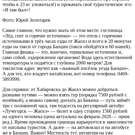
чтобы в 23 кг уложиться!) и прокачать своё туристическое эго:
«Я там был»!
Фото: Юрий Золотарев
Самое главное, что нужно знать об этом месте: гостиница
«Лёд, снег и горячие источники» — это отель с горячими
источниками в трёх часах езды от Жаохэ и всего в 20 минутах
езды на такси от города Баоцин (такси обойдётся в 60 юаней).
Главная фишка — это, конечно, термальные источники и,
само собой, оздоровление организма! Вода здесь естественной
температуры и подаётся с глубины 2000 метров! Для
таксистов адрес звучит как «лыжный посёлок уезда Баоцин».
А для тех, кто владеет китайским, вот номер телефона: 0469-
5893999.
Для справки: от Хабаровска до Жаохэ можно добраться
разными путями — можно взять тур (порядка 7500 рублей с
ночёвкой), а можно самому доехать до Бикина — путь займёт
три с половиной часа, там подсесть на регулярный автобус
«Лучегорск — Жаохэ» — билет в одну сторону 1500 рублей
на одного человека (цена актуальна на февраль 2026 — прим.
ред.). Время прохождения границы варьируется в зависимости
от наплыва туристов. А далее — на автовокзал и на автобусе
же в Баоцин. Важно! Местность тут, несмотря на уже