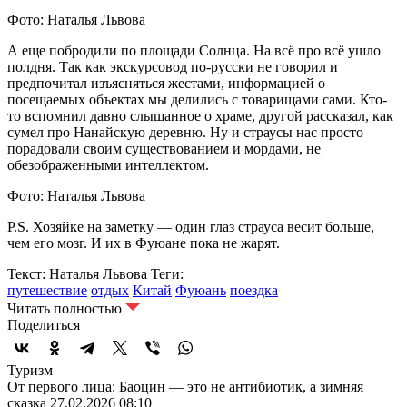
Фото: Наталья Львова
А еще побродили по площади Солнца. На всё про всё ушло
полдня. Так как экскурсовод по-русски не говорил и
предпочитал изъясняться жестами, информацией о
посещаемых объектах мы делились с товарищами сами. Кто-
то вспомнил давно слышанное о храме, другой рассказал, как
сумел про Нанайскую деревню. Ну и страусы нас просто
порадовали своим существованием и мордами, не
обезображенными интеллектом.
Фото: Наталья Львова
P.S. Хозяйке на заметку — один глаз страуса весит больше,
чем его мозг. И их в Фуюане пока не жарят.
Текст: Наталья Львова
Теги:
путешествие
отдых
Китай
Фуюань
поездка
Читать полностью
Поделиться
Туризм
От первого лица: Баоцин — это не антибиотик, а зимняя
сказка
27.02.2026 08:10