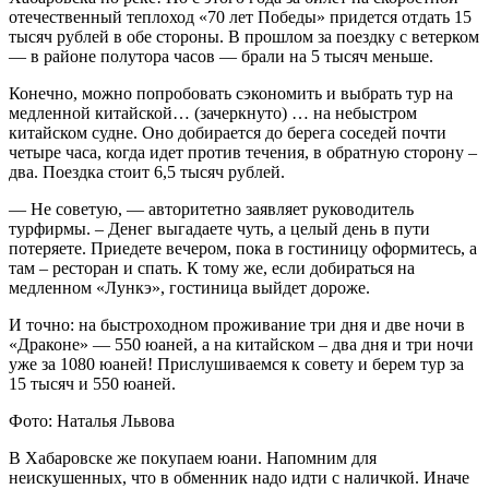
отечественный теплоход «70 лет Победы» придется отдать 15
тысяч рублей в обе стороны. В прошлом за поездку с ветерком
— в районе полутора часов — брали на 5 тысяч меньше.
Конечно, можно попробовать сэкономить и выбрать тур на
медленной китайской… (зачеркнуто) … на небыстром
китайском судне. Оно добирается до берега соседей почти
четыре часа, когда идет против течения, в обратную сторону –
два. Поездка стоит 6,5 тысяч рублей.
— Не советую, — авторитетно заявляет руководитель
турфирмы. – Денег выгадаете чуть, а целый день в пути
потеряете. Приедете вечером, пока в гостиницу оформитесь, а
там – ресторан и спать. К тому же, если добираться на
медленном «Лункэ», гостиница выйдет дороже.
И точно: на быстроходном проживание три дня и две ночи в
«Драконе» — 550 юаней, а на китайском – два дня и три ночи
уже за 1080 юаней! Прислушиваемся к совету и берем тур за
15 тысяч и 550 юаней.
Фото: Наталья Львова
В Хабаровске же покупаем юани. Напомним для
неискушенных, что в обменник надо идти с наличкой. Иначе