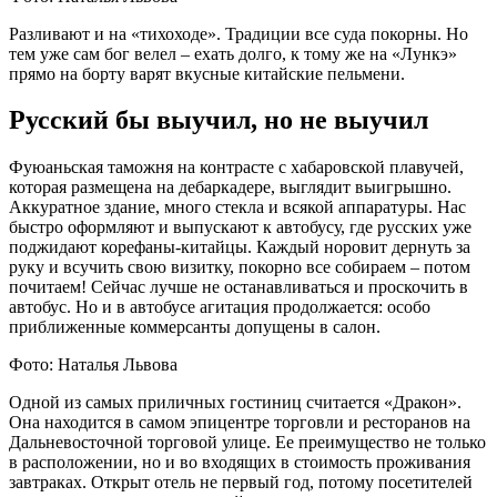
Разливают и на «тихоходе». Традиции все суда покорны. Но
тем уже сам бог велел – ехать долго, к тому же на «Лункэ»
прямо на борту варят вкусные китайские пельмени.
Русский бы выучил, но не выучил
Фуюаньская таможня на контрасте с хабаровской плавучей,
которая размещена на дебаркадере, выглядит выигрышно.
Аккуратное здание, много стекла и всякой аппаратуры. Нас
быстро оформляют и выпускают к автобусу, где русских уже
поджидают корефаны-китайцы. Каждый норовит дернуть за
руку и всучить свою визитку, покорно все собираем – потом
почитаем! Сейчас лучше не останавливаться и проскочить в
автобус. Но и в автобусе агитация продолжается: особо
приближенные коммерсанты допущены в салон.
Фото: Наталья Львова
Одной из самых приличных гостиниц считается «Дракон».
Она находится в самом эпицентре торговли и ресторанов на
Дальневосточной торговой улице. Ее преимущество не только
в расположении, но и во входящих в стоимость проживания
завтраках. Открыт отель не первый год, потому посетителей