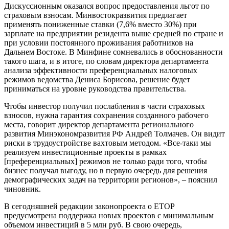
Дискуссионным оказался вопрос предоставления льгот по
страховым взносам. Минвостокразвития предлагает
применять пониженные ставки (7,6% вместо 30%) при
зарплате на предприятии резидента выше средней по стране и
при условии постоянного проживания работников на
Дальнем Востоке. В Минфине сомневались в обоснованности
такого шага, и в итоге, по словам директора департамента
анализа эффективности преференциальных налоговых
режимов ведомства Дениса Борисова, решение будет
приниматься на уровне руководства правительства.
Чтобы инвестор получил послабления в части страховых
взносов, нужна гарантия сохранения созданного рабочего
места, говорит директор департамента регионального
развития Минэкономразвития РФ Андрей Толмачев. Он видит
риски в трудоустройстве вахтовым методом. «Все-таки мы
реализуем инвестиционные проекты в рамках
[преференциальных] режимов не только ради того, чтобы
бизнес получал выгоду, но в первую очередь для решения
демографических задач на территории регионов», – пояснил
чиновник.
В сегодняшней редакции законопроекта о ЕТОР
предусмотрена поддержка новых проектов с минимальным
объемом инвестиций в 5 млн руб. В свою очередь,