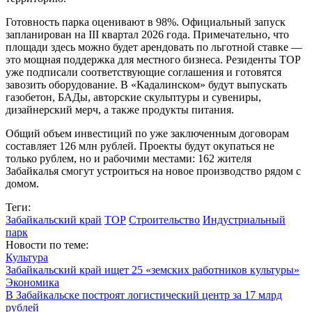
Готовность парка оценивают в 98%. Официальный запуск
запланирован на III квартал 2026 года. Примечательно, что
площади здесь можно будет арендовать по льготной ставке —
это мощная поддержка для местного бизнеса. Резиденты ТОР
уже подписали соответствующие соглашения и готовятся
завозить оборудование. В «Кадалинском» будут выпускать
газобетон, БАДы, авторские скульптуры и сувениры,
дизайнерский мерч, а также продукты питания.
Общий объем инвестиций по уже заключенным договорам
составляет 126 млн рублей. Проекты будут окупаться не
только рублем, но и рабочими местами: 162 жителя
Забайкалья смогут устроиться на новое производство рядом с
домом.
Теги:
Забайкальский край
ТОР
Строительство
Индустриальный
парк
Новости по теме:
Культура
Забайкальский край ищет 25 «земских работников культуры»
Экономика
В Забайкальске построят логистический центр за 17 млрд
рублей