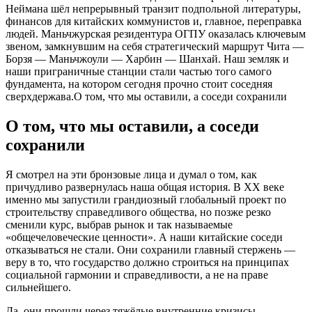
Неймана шёл непрерывный транзит подпольной литературы,
финансов для китайских коммунистов и, главное, переправка
людей. Маньчжурская резидентура ОГПУ оказалась ключевым
звеном, замкнувшим на себя стратегический маршрут Чита —
Борзя — Маньчжоули — Харбин — Шанхай. Наш земляк и
наши приграничные станции стали частью того самого
фундамента, на котором сегодня прочно стоит соседняя
сверхдержава.О том, что мы оставили, а соседи сохранили
О том, что мы оставили, а соседи
сохранили
Я смотрел на эти бронзовые лица и думал о том, как
причудливо развернулась наша общая история. В XX веке
именно мы запустили грандиозный глобальный проект по
строительству справедливого общества, но позже резко
сменили курс, выбрав рынок и так называемые
«общечеловеческие ценности». А наши китайские соседи
отказываться не стали. Они сохранили главный стержень —
веру в то, что государство должно строиться на принципах
социальной гармонии и справедливости, а не на праве
сильнейшего.
Да, они прошли через тяжёлые внутренние кризисы,