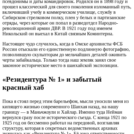
псевдонимы и даты командировок. Родился он в 1898 году и
прошел классический для своего поколения изломанный путь,
включивший учебу в коммерческом училище, службу в
Сибирском стрелковом полку, плен у белых и партизанские
отряды, через которые он попал в разведотдел Народно-
революционной армии ДВР. В 1921 году под именем
Никольский он выехал в Китай связным Коминтерна.
Настоящее чудо случилось, когда в Омске архивисты ФСБ
России отыскали его единственную подлинную фотографию,
позволившую скульпторам до мельчайших деталей оживить
черты забайкальца. Только тогда наш земляк занял свое
законное историческое место в шанхайской экспозиции.
«Резидентура № 1» и забытый
красный хаб
Пока я стоял перед этим барельефом, мысли уносили меня из
кипящего жизнью современного Шанхая назад, на нашу
границу — в Маньчжоули и Хайлар. Именно туда Нейман
вернулся сразу после исторического съезда. С конца 1921 по
1925 год он бессменно работал на передовой, возглавляя
структуру, которая в секретных ведомственных архивах
значилась как «Резидентура № 1». Её зона ответственности