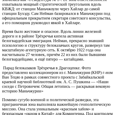
охватывала мощный стратегический треугольник вдоль
КВЖД: от станции Маньчжоули через Хайлар до самой
станции Бухэду. Сам Нейман базировался в Маньчжурии под
официальным прикрытием секретаря советского консульства,
а его помощник руководил явкой в Хайларе.
Время было жестокое и опасное. Вдоль линии железной
дороги и в районе Трёхречья кипела активная
белогвардейская эмиграция. Нейман, прекрасно знавший
психологию и структуру белоказачьих кругов, развернул там
масштабную агентурную сеть. К октябрю 1922 года она
насчитывала 27 человек, причём 22 из них были бывшими
белогвардейцами, и ещё пятеро — китайцами.
Парад белоказаков Трёхречья в Драгоценке. Фото
предоставлено коллекционером из г. Маньчжурия (КНР) г-ном
Ван Тецяо в рамках совместного проекта с Забайкальской
краевой научной библиотекой им. А. С. Пушкина — «Наши
соседи с Петровичем: Общая летопись — раскрывая вековую
историю Маньчжурии»
Помимо сугубо военной и политической разведки, эта
приграничная зона выполняла важнейшую геополитическую
миссию. Она стала уникальным «красным хабом» и
безопасным «окном в Китай» для Коминтерна. Под контролем