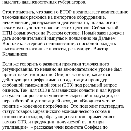
наделить дальневосточных губернаторов.
Стоит отметить, что закон о ЕТОР предполагает компенсацию
таможенных расходов на импортное оборудование,
необходимое для наукоемкой деятельности, по аналогии с
режимом научно-технологических центров. Сейчас такой
НТЦ формируется на Русском острове. Новый закон должен
дать дополнительный импульс к появлению на Дальнем
Востоке кластерной специализации, способной рождать
высокотехнологичные проекты, резюмирует Виктор
Калашников.
Если же говорить о развитии практики таможенного
регулирования, то недавно на законодательном уровне был
принят пакет инициатив. Они, в частности, касаются
действующих префрежимов по адаптации процедур
свободной таможенной зоны (СТЗ) под реальный запрос
бизнеса. Так, для ОЭЗ в Магаданской области и для Курил
актуален вопрос с поступлением сырьевой продукции, ее
переработкой и утилизацией отходов. «Вводится четкое
понятие – конечное потребление. Это позволит подтвердить
статус товаров Евразийского экономического союза в
отношении отходов, образующихся после применения в
рамках СТЗ, и продукции, получаемой из них при
утилизации», – рассказал член комитета Совфеда по