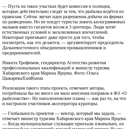
— Пусть на таких участках будет комиссия и полиция,
которые действительно следят за тем, что рыбалка ведётся по
правилам. Сейчас звучат идеи разрешения добычи на фермах
по разведению. Но не поедут туристы ловить килограммовых
мальков вместо гигантов весом в 3 центнера. Люди хотят
естественных условий и эксклюзивных впечатлений.
Некоторые приезжают даже просто для того, чтобы
посмотреть, как это делается, — аргументирует председатель
Дальневосточного объединения промышленников и
предпринимателей.
Никита Трофимов, гендиректор Агентства развития
профессиональных квалификаций и министр туризма
Хабаровского края Марина Ярцева. Фото: Ольга
Цыкарева/EastRussia
Реализация такого этапа проекта, отмечают авторы,
потребовала бы ни много ни мало внесения поправок в ФЗ «О
рыболовстве». Но наполеоновские планы — как раз то, на что
и настроили участников акселератора кураторы.
— Глобальность проектов — вектор, который мы задали, —
отмечает министр туризма Хабаровского края Марина Ярцева.
— Когда муниципальные служащие приехали изначально, их
позиция была следующей: вот мой маленький проект. Но мы