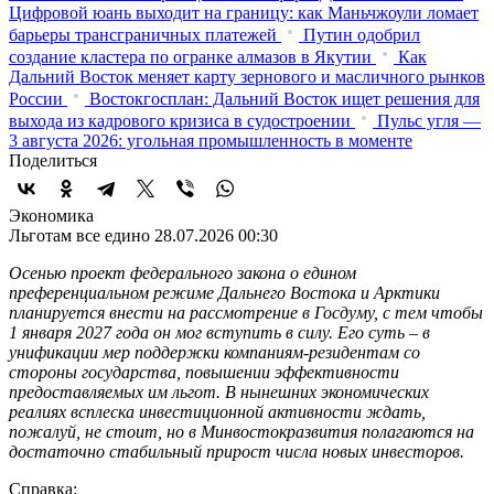
Цифровой юань выходит на границу: как Маньчжоули ломает
барьеры трансграничных платежей
Путин одобрил
создание кластера по огранке алмазов в Якутии
Как
Дальний Восток меняет карту зернового и масличного рынков
России
Востокгосплан: Дальний Восток ищет решения для
выхода из кадрового кризиса в судостроении
Пульс угля —
3 августа 2026: угольная промышленность в моменте
Поделиться
Экономика
Льготам все едино
28.07.2026 00:30
Осенью проект федерального закона о едином
преференциальном режиме Дальнего Востока и Арктики
планируется внести на рассмотрение в Госдуму, с тем чтобы
1 января 2027 года он мог вступить в силу. Его суть – в
унификации мер поддержки компаниям-резидентам со
стороны государства, повышении эффективности
предоставляемых им льгот. В нынешних экономических
реалиях всплеска инвестиционной активности ждать,
пожалуй, не стоит, но в Минвостокразвития полагаются на
достаточно стабильный прирост числа новых инвесторов.
Справка: