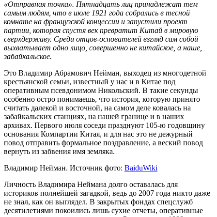
«Отправная точка». Пятнадцать лиц принадлежат тем
самым людям, что в июле 1921 года собрались в тесной
комнате на французской концессии и запустили проект
партии, которая спустя век превратит Китай в мировую
сверхдержаву. Среди отцов-основателей взгляд сам собой
выхватывает одно лицо, совершенно не китайское, а наше,
забайкальское.
Это Владимир Абрамович Нейман, выходец из многодетной
крестьянской семьи, известный у нас и в Китае под
оперативным псевдонимом Никольский. В такие секунды
особенно остро понимаешь, что история, которую принято
считать далекой и восточной, на самом деле ковалась на
забайкальских станциях, на нашей границе и в наших
архивах. Первого июля соседи празднуют 105-ю годовщину
основания Компартии Китая, и для нас это не дежурный
повод отправить формальное поздравление, а веский повод
вернуть из забвения имя земляка.
Владимир Нейман. Источник фото:
BaiduWiki
Личность Владимира Неймана долго оставалась для
историков полнейшей загадкой, ведь до 2007 года никто даже
не знал, как он выглядел. В закрытых фондах спецслужб
десятилетиями покоились лишь сухие отчеты, оперативные