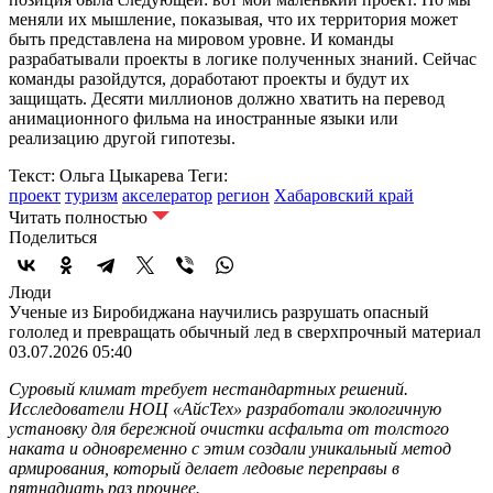
меняли их мышление, показывая, что их территория может
быть представлена на мировом уровне. И команды
разрабатывали проекты в логике полученных знаний. Сейчас
команды разойдутся, доработают проекты и будут их
защищать. Десяти миллионов должно хватить на перевод
анимационного фильма на иностранные языки или
реализацию другой гипотезы.
Текст: Ольга Цыкарева
Теги:
проект
туризм
акселератор
регион
Хабаровский край
Читать полностью
Поделиться
Люди
Ученые из Биробиджана научились разрушать опасный
гололед и превращать обычный лед в сверхпрочный материал
03.07.2026 05:40
Суровый климат требует нестандартных решений.
Исследователи НОЦ «АйсТех» разработали экологичную
установку для бережной очистки асфальта от толстого
наката и одновременно с этим создали уникальный метод
армирования, который делает ледовые переправы в
пятнадцать раз прочнее.