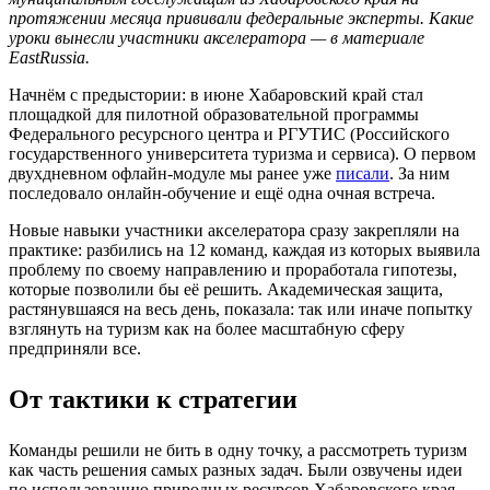
протяжении месяца прививали федеральные эксперты. Какие
уроки вынесли участники акселератора — в материале
EastRussia.
Начнём с предыстории: в июне Хабаровский край стал
площадкой для пилотной образовательной программы
Федерального ресурсного центра и РГУТИС (Российского
государственного университета туризма и сервиса). О первом
двухдневном офлайн-модуле мы ранее уже
писали
. За ним
последовало онлайн-обучение и ещё одна очная встреча.
Новые навыки участники акселератора сразу закрепляли на
практике: разбились на 12 команд, каждая из которых выявила
проблему по своему направлению и проработала гипотезы,
которые позволили бы её решить. Академическая защита,
растянувшаяся на весь день, показала: так или иначе попытку
взглянуть на туризм как на более масштабную сферу
предприняли все.
От тактики к стратегии
Команды решили не бить в одну точку, а рассмотреть туризм
как часть решения самых разных задач. Были озвучены идеи
по использованию природных ресурсов Хабаровского края