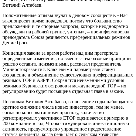
Виталий Алтабаев.
Положительные отзывы звучат в деловом сообществе. «Нас
законопроект прямо порадовал, потому что большинство
предложений и те спорные вопросы, которые неоднократно
обсуждали на рабочей группе, учтены», – проинформировал
председатель Союза резидентов преференциальных режимов
Денис Грось.
Концепция закона за время работы над ним претерпела
определенные изменения, но вместе с тем базовые принципы
решено оставить неизменными, рассказал представитель
Минвостокразвития. Ключевыми параметрами станут
сохранение и объединение существующих преференциальных
режимов ТОР и АЗРФ. Сохранятся неизменными условия
режимов Курильских островов и международной ТОР – их
регулированию будет посвящена отдельная глава в законе.
По словам Виталия Алтабаева, в последние годы наблюдается
кратное снижение числа новых инвесторов, тем не менее,
согласно консервативному прогнозу, количество
регистрируемых участников ЕТОР оценивается примерно в
200 компаний в год. Чтобы стимулировать инвестиционную
активность, предусмотрено упрощенное предоставление
статуса резидента, когда речь идет о сельском хозяйстве,