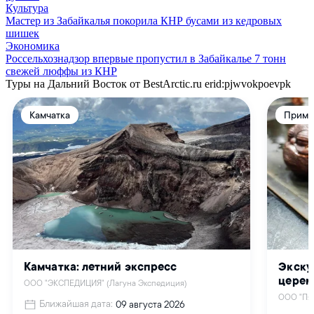
Культура
Мастер из Забайкалья покорила КНР бусами из кедровых
шишек
Экономика
Россельхознадзор впервые пропустил в Забайкалье 7 тонн
свежей люффы из КНР
Туры на Дальний Восток от BestArctic.ru
erid:pjwvokpoevpk