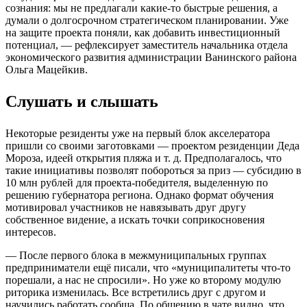
сознания: мы не предлагали какие-то быстрые решения, а
думали о долгосрочном стратегическом планировании. Уже
на защите проекта поняли, как добавить инвестиционный
потенциал, — рефлексирует заместитель начальника отдела
экономического развития администрации Ванинского района
Ольга Мацейкив.
Слушать и слышать
Некоторые резиденты уже на первый блок акселератора
пришли со своими заготовками — проектом резиденции Деда
Мороза, идеей открытия пляжа и т. д. Предполагалось, что
такие инициативы позволят побороться за приз — субсидию в
10 млн рублей для проекта-победителя, выделенную по
решению губернатора региона. Однако формат обучения
мотивировал участников не навязывать друг другу
собственное видение, а искать точки соприкосновения
интересов.
— После первого блока в межмуниципальных группах
предприниматели ещё писали, что «муниципалитеты что-то
порешали, а нас не спросили». Но уже ко второму модулю
риторика изменилась. Все встретились друг с другом и
научились работать сообща. По общению в чате видно, что