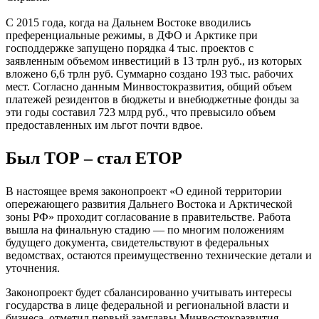
С 2015 года, когда на Дальнем Востоке вводились
преференциальные режимы, в ДФО и Арктике при
господдержке запущено порядка 4 тыс. проектов с
заявленным объемом инвестиций в 13 трлн руб., из которых
вложено 6,6 трлн руб. Суммарно создано 193 тыс. рабочих
мест. Согласно данным Минвостокразвития, общий объем
платежей резидентов в бюджеты и внебюджетные фонды за
эти годы составил 723 млрд руб., что превысило объем
предоставленных им льгот почти вдвое.
Был ТОР – стал ЕТОР
В настоящее время законопроект «О единой территории
опережающего развития Дальнего Востока и Арктической
зоны РФ» проходит согласование в правительстве. Работа
вышла на финальную стадию — по многим положениям
будущего документа, свидетельствуют в федеральных
ведомствах, остаются преимущественно технические детали и
уточнения.
Законопроект будет сбалансированно учитывать интересы
государства в лице федеральной и региональной власти и
бизнеса, отметил первый замглавы Минвостокразвития