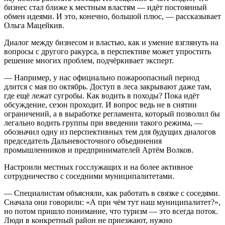
бизнес стал ближе к местным властям — идёт постоянный
обмен идеями. И это, конечно, большой плюс, — рассказывает
Ольга Мацейкив.
Диалог между бизнесом и властью, как и умение взглянуть на
вопросы с другого ракурса, в перспективе может упростить
решение многих проблем, подчёркивает эксперт.
— Например, у нас официально пожароопасный период
длится с мая по октябрь. Доступ в леса закрывают даже там,
где ещё лежат сугробы. Как водить в походы? Пока идёт
обсуждение, сезон проходит. И вопрос ведь не в снятии
ограничений, а в выработке регламента, который позволил бы
легально водить группы при введении такого режима, —
обозначил одну из перспективных тем для будущих диалогов
председатель Дальневосточного объединения
промышленников и предпринимателей Артём Волков.
Настроили местных госслужащих и на более активное
сотрудничество с соседними муниципалитетами.
— Специалистам объясняли, как работать в связке с соседями.
Сначала они говорили: «А при чём тут наш муниципалитет?»,
но потом пришло понимание, что туризм — это всегда поток.
Люди в конкретный район не приезжают, нужно