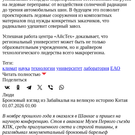
на ледовые переправы: от воздействия солнечной радиации
до трения автомобильных шин. В будущем это позволит
проектировать ледовые сооружения из композитных
материалов под нужды конкретных заказчиков, что
радикально удешевит северный завоз.
Успешная работа центра «АйсТех» доказывает, что
региональный университет может быть не только
образовательным учреждением, но и драйвером
технологического лидерства всего макрорегиона.
Теги:
климат
наука
технологии
университет
лаборатория
ЕАО
Читать полностью
Поделиться
Люди
Бронзовый взгляд из Забайкалья на великую историю Китая
01.07.2026 01:00
В ноябре прошлого года я оказался в Шанхае и пришел на
научную конференцию. Стоя в аванзале Музея Первого съезда
КПК, среди приглушенного света и строгой тишины, я
разглядывал монументальный бронзовый барельеф