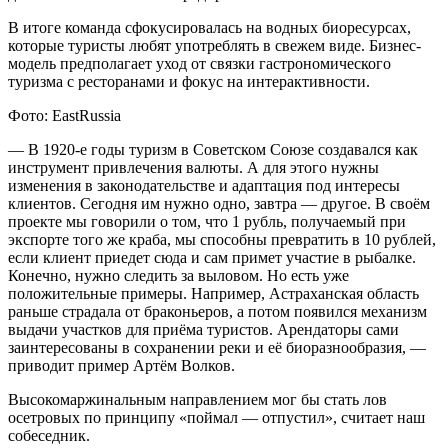
В итоге команда сфокусировалась на водных биоресурсах,
которые туристы любят употреблять в свежем виде. Бизнес-
модель предполагает уход от связки гастрономического
туризма с ресторанами и фокус на интерактивности.
Фото: EastRussia
— В 1920-е годы туризм в Советском Союзе создавался как
инструмент привлечения валюты. А для этого нужны
изменения в законодательстве и адаптация под интересы
клиентов. Сегодня им нужно одно, завтра — другое. В своём
проекте мы говорили о том, что 1 рубль, получаемый при
экспорте того же краба, мы способны превратить в 10 рублей,
если клиент приедет сюда и сам примет участие в рыбалке.
Конечно, нужно следить за выловом. Но есть уже
положительные примеры. Например, Астраханская область
раньше страдала от браконьеров, а потом появился механизм
выдачи участков для приёма туристов. Арендаторы сами
заинтересованы в сохранении реки и её биоразнообразия, —
приводит пример Артём Волков.
Высокомаржинальным направлением мог бы стать лов
осетровых по принципу «поймал — отпустил», считает наш
собеседник.