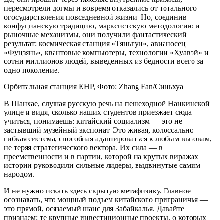
пересмотрели догмы и вовремя отказались от тотального
огосударствления повседневной жизни. Но, соединив
конфуцианскую традицию, марксистскую методологию и
рыночные механизмы, они получили фантастический
результат: космическая станция «Тяньгун», авианосец
«Фуцзянь», квантовые компьютеры, технологии «Хуавэй» и
сотни миллионов людей, выведенных из бедности всего за
одно поколение.
Орбитальная станция КНР, Фото: Zhang Fan/Синьхуа
В Шанхае, слушая русскую речь на пешеходной Нанкинской
улице и видя, сколько наших студентов приезжает сюда
учиться, понимаешь: китайский социализм — это не
застывший музейный экспонат. Это живая, колоссально
гибкая система, способная адаптироваться к любым вызовам,
не теряя стратегического вектора. Их сила — в
преемственности и в партии, которой на крутых виражах
истории руководили сильные лидеры, выдвинутые самим
народом.
И не нужно искать здесь скрытую метафизику. Главное —
осознавать, что мощный подъем китайского приграничья —
это прямой, осязаемый шанс для Забайкалья. Давайте
признаем: те крупные инвестиционные проекты, о которых