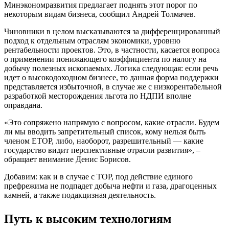
Минэкономразвития предлагает поднять этот порог по
некоторым видам бизнеса, сообщил Андрей Толмачев.
Чиновники в целом высказываются за дифференцированный
подход к отдельным отраслям экономики, уровню
рентабельности проектов. Это, в частности, касается вопроса
о применении понижающего коэффициента по налогу на
добычу полезных ископаемых. Логика следующая: если речь
идет о высокодоходном бизнесе, то данная форма поддержки
представляется избыточной, в случае же с низкорентабельной
разработкой месторождения льгота по НДПИ вполне
оправдана.
«Это сопряжено напрямую с вопросом, какие отрасли. Будем
ли мы вводить запретительный список, кому нельзя быть
членом ЕТОР, либо, наоборот, разрешительный — какие
государство видит перспективные отрасли развития», –
обращает внимание Денис Борисов.
Добавим: как и в случае с ТОР, под действие единого
префрежима не подпадет добыча нефти и газа, драгоценных
камней, а также подакцизная деятельность.
Путь к высоким технологиям