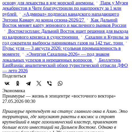
основу для лекарства в яде морской анемоны
Парк у Музея
декабристов в Чите благоустроили по нацпроекту за 1 млн
рублей
«Адмирал» подписал канадского нападающего
Энтони Камару до конца сезона-2026/27
Как Дальний
Восток меняет карту зернового и масличного рынков России
Востокгосплан: Дальний Восток ищет решения для выхода
из кадрового кризиса в судостроении
Сахалин и Курилы за
год сократили выбросы парниковых газов на 142 тыс. тонн
Пульс угля — 3 августа 2026: угольная промышленность в
моменте
«Энергия Сахалина-2026» — под знаком
локальных успехов и нерешенных вопросов
Бюллетень
EastRussia: аналитический обзор туристической отрасли ДФО
— лето 2026
Поделиться
Экономика
Приамурье — жизнь в эпицентре «восточного вектора»
27.05.2026 00:30
Приамурье претендует на статус главного окна в Азию. Это
территории, где запускают ракеты в космос и строят
крупнейший в мире газохимический кластер, привлекают
больше всего инвестиций на Дальнем Востоке. Однако в