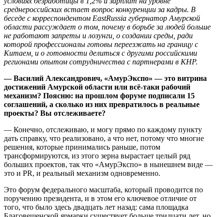
условиях безработицы в 1,2% и зарплат на уровне
среднероссийских встает вопрос конкуренции за кадры. В
беседе с корреспондентом EastRussia губернатор Амурской
области рассуждает о том, почему в борьбе за людей больше
не работают запреты и лозунги, о создании среды, ради
которой профессионалы готовы переезжать на границу с
Китаем, и о готовности делиться с другими российскими
регионами опытом сотрудничества с партнерами в КНР.
— Василий Александрович, «АмурЭкспо» — это витрина
достижений Амурской области или всё-таки рабочий
механизм? Поясню: на прошлом форуме подписали 15
соглашений, а сколько из них превратилось в реальные
проекты? Вы отслеживаете?
— Конечно, отслеживаю, и могу прямо по каждому пункту
дать справку, что реализовано, а что нет, потому что многие
решения, которые принимались раньше, потом
трансформируются, из этого зерна вырастает целый ряд
больших проектов, так что «АмурЭкспо» в нынешнем виде —
это и PR, и реальный механизм одновременно.
Это форум федерального масштаба, который проводится по
поручению президента, и в этом его ключевое отличие от
того, что было здесь двадцать лет назад: сама площадка
Благовещенской ярмарки существует больше тридцати лет, но