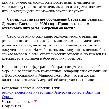
как, например, на космодроме Восточный, куда многие
молодые идут не только за деньгами, но и за идеей, потому
что не каждый день ты можешь ракеты запускать.
— Сейчас идет активное обсуждение Стратегия развития
Дальнего Востока до 2036 года. Пришлось ли вам
отстаивать интересы Амурской области?
— Свою стратегию социально-экономического развития
региона я писал еще когда был министром экономического
развития области, поэтому отлично понимаю, из чего этот
документ состоит. На мой взгляд, она получилась неплохой и
сейчас выросла в семь стратегических отраслей, по каждой из
которых есть большой набор рабочих проектов.
Наши интересы в федеральной стратегии учтены в полной
мере. У нас сложились комфортные, товарищеские отношения
с Востокгоспланом и Минвостоком. Всё, что мы хотели
видеть для развития Амурской области, там прописано.
Беседовал Алексей Збарский
Теги:
регион
экономика
инвестиции
Амурская область
Василий
Орлов
Читать полностью
Поделиться