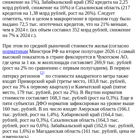
снижение на 1%), Забайкальский край (392 кредита на 2,25
млрд рублей, снижение на 16%) и Сахалинская область (217
кредитов на 1,38 млрд рублей, рост на 26%). Следует
отметить, что в целом в макрорегионе в прошлом году было
выдано 72,5 тыс. ипотечных кредитов, что на 21% меньше,
чем в 2024 г. (их объем составил 352 млрд рублей, снижение
на 7% к 2024 г.).
При этом по средней рыночной стоимости жилья (согласно
нормативам
Минстроя РФ на второе полугодие 2026 г.) самый
высокий показатель в стране фиксируется в Чукотском АО,
где цена за 1 кв. м жилплощади составляет 269,9 тыс. рублей
(рост на 2% по сравнению с первым полугодием). В первую
[2]
пятерку регионов
по стоимости квадратного метра также
входят Приморский край (третье место, 183,8 тыс. рублей,
рост на 3% к первому кварталу) и Камчатский край (пятое
место, 179 тыс. рублей, рост на 2%). В Якутии норматив
стоимости составляет 168,3 тыс. рублей (рост на 0,3%). Еще в
пяти субъектах ДФО норматив зафиксирован на уровне выше
160 тыс. рублей. В их число входят Амурская область (166,1
тыс. рублей, рост на 1,4%), Хабаровский край (164,4 тыс.
рублей, рост на 0,3%), Сахалинская область (164,3 тыс.
рублей, рост на 0,6%), Забайкальский край (162,6 тыс. рублей,
рост на 1,6%) и Магаданская область (161 тыс. рублей, цена не
изменилась).