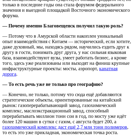
только в последние годы она стала форумом федерального
значения и выездной площадкой Восточного экономического
форума.
— Почему именно Благовещенск получил такую роль?
— Потому что в Амурской области накоплен уникальный
опыт взаимодействия с Китаем — исторический, если хотите,
даже духовный, мы, находясь рядом, научились ездить друг к
другу в гости, понимать друг друга, у нас сильная языковая
база, взаимодействуют вузы, умеет работать бизнес, а кроме
того, здесь уже реализованы или выходят на финиш крупные
инфраструктурные проекты: мосты, аэропорт,
канатная
дорога
.
— То есть речь уже не только про географию?
— Конечно, не только, потому что сюда ещё добавляются
стратегические объекты, ориентированные на китайский
рынок: газоперерабатывающий завод, газохимический
комплекс, маслоэкстракционный завод, способный
перерабатывать миллион тонн сои в год, по мосту уже идёт
более 120 машин в сутки с газом, с августа будет 200, а
газохимический комплекс даст ещё 2,7 млн тонн полимеров
,
то есть это уже прикладная, экономическая точка роста.