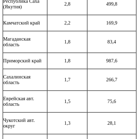
Республика Саха
2,8
499,8
(Якутия)
Камчатский край
2,2
169,9
Магаданская
1,8
83,4
область
Приморский край
1,8
987,6
Сахалинская
1,7
266,7
область
Еврейская авт.
1,5
75,6
область
Чукотский авт.
1,3
28,1
округ