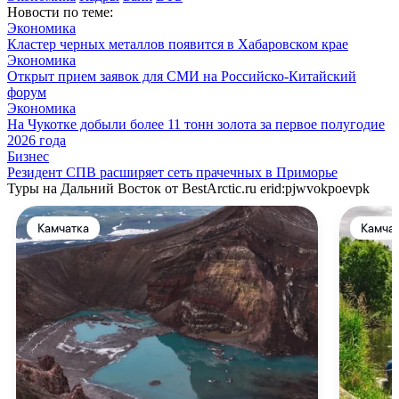
Новости по теме:
Экономика
Кластер черных металлов появится в Хабаровском крае
Экономика
Открыт прием заявок для СМИ на Российско-Китайский
форум
Экономика
На Чукотке добыли более 11 тонн золота за первое полугодие
2026 года
Бизнес
Резидент СПВ расширяет сеть прачечных в Приморье
Туры на Дальний Восток от BestArctic.ru
erid:pjwvokpoevpk