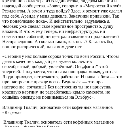
креативного кластера из Владивостока, лидером мнений и
надеждой сообщества. «Зовут, говорит, в «Матросский клуб».
Резидентом. А зачем я туда пойду? Здесь я ремонт уже сделал
под себя. Аренда у меня дешевле. Заказчики привыкли. Так
что понаблюдаю пока». И действительно, задумалась я.
Человек уже сделал свое креативное пространство, душу
вложил. И что ж ему теперь, ни инфраструктуры, ни
совместных событий, ни централизованного продвижения?
Несправедливо. А сколько таких, как он…? Казалось бы,
вопрос риторический, на самом деле нет.
«Сегодня у нас больше сорока точек по всей России. Чтобы
делать качество, каждый раз нужен коллектив —
своеобразный, добрый, увлечённый. Он „фонит“ этой
энергией. Получается, что и сама площадка милая, уютная.
Люди приходят, встречаются, работают. И наша работа — это
про настроение прежде всего. Ведь кофе — это про
настроение, согласны? Без настроения ты не нарисуешь
красивую картину, не разработаешь крыло самолёта, не
сошьёшь одежду, не поднимешься на Эльбрус».
Владимир Ткалич, основатель сети кофейных магазинов
«Кафема»
Владимир Ткалич, основатель сети кофейных магазинов