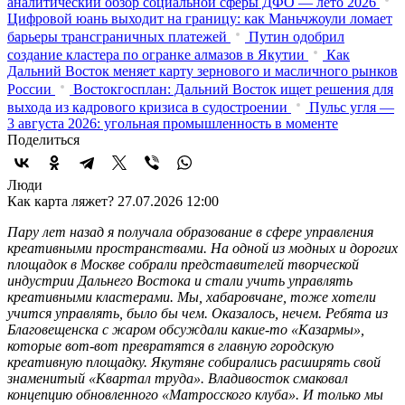
аналитический обзор социальной сферы ДФО — лето 2026
Цифровой юань выходит на границу: как Маньчжоули ломает
барьеры трансграничных платежей
Путин одобрил
создание кластера по огранке алмазов в Якутии
Как
Дальний Восток меняет карту зернового и масличного рынков
России
Востокгосплан: Дальний Восток ищет решения для
выхода из кадрового кризиса в судостроении
Пульс угля —
3 августа 2026: угольная промышленность в моменте
Поделиться
Люди
Как карта ляжет?
27.07.2026 12:00
Пару лет назад я получала образование в сфере управления
креативными пространствами. На одной из модных и дорогих
площадок в Москве собрали представителей творческой
индустрии Дальнего Востока и стали учить управлять
креативными кластерами. Мы, хабаровчане, тоже хотели
учится управлять, было бы чем. Оказалось, нечем. Ребята из
Благовещенска с жаром обсуждали какие-то «Казармы»,
которые вот-вот превратятся в главную городскую
креативную площадку. Якутяне собирались расширять свой
знаменитый «Квартал труда». Владивосток смаковал
концепцию обновленного «Матросского клуба». И только мы