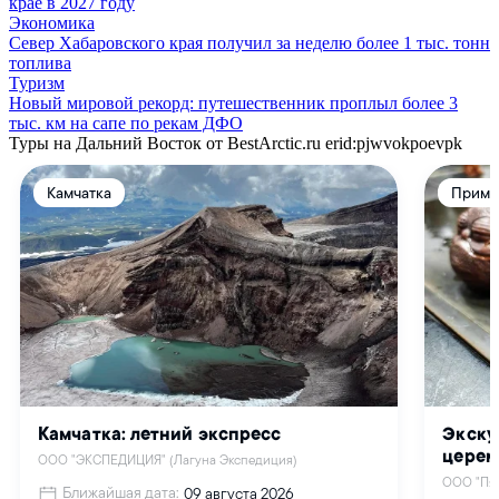
крае в 2027 году
Экономика
Север Хабаровского края получил за неделю более 1 тыс. тонн
топлива
Туризм
Новый мировой рекорд: путешественник проплыл более 3
тыс. км на сапе по рекам ДФО
Туры на Дальний Восток от BestArctic.ru
erid:pjwvokpoevpk