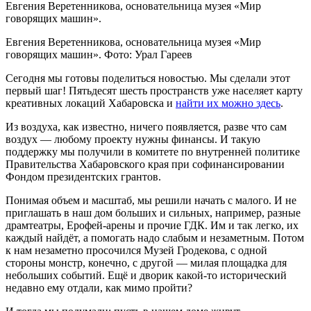
Евгения Веретенникова, основательница музея «Мир
говорящих машин».
Евгения Веретенникова, основательница музея «Мир
говорящих машин». Фото: Урал Гареев
Сегодня мы готовы поделиться новостью. Мы сделали этот
первый шаг! Пятьдесят шесть пространств уже населяет карту
креативных локаций Хабаровска и
найти их можно здесь
.
Из воздуха, как известно, ничего появляется, разве что сам
воздух — любому проекту нужны финансы. И такую
поддержку мы получили в комитете по внутренней политике
Правительства Хабаровского края при софинансировании
Фондом президентских грантов.
Понимая объем и масштаб, мы решили начать с малого. И не
приглашать в наш дом больших и сильных, например, разные
драмтеатры, Ерофей-арены и прочие ГДК. Им и так легко, их
каждый найдёт, а помогать надо слабым и незаметным. Потом
к нам незаметно просочился Музей Гродекова, с одной
стороны монстр, конечно, с другой — милая площадка для
небольших событий. Ещё и дворик какой-то исторический
недавно ему отдали, как мимо пройти?