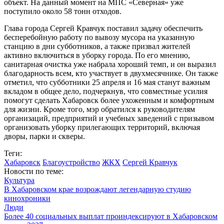
объект. На данный момент на МПС «Северная» уже
поступило около 58 тонн отходов.
Глава города Сергей Кравчук поставил задачу обеспечить
бесперебойную работу по вывозу мусора на указанную
станцию в дни субботников, а также призвал жителей
активно включиться в уборку города. По его мнению,
санитарная очистка уже набрала хороший темп, и он выразил
благодарность всем, кто участвует в двухмесячнике. Он также
отметил, что субботники 25 апреля и 16 мая станут важным
вкладом в общее дело, подчеркнув, что совместные усилия
помогут сделать Хабаровск более ухоженным и комфортным
для жизни. Кроме того, мэр обратился к руководителям
организаций, предприятий и учебных заведений с призывом
организовать уборку прилегающих территорий, включая
дворы, парки и скверы.
Теги:
Хабаровск
Благоустройство
ЖКХ
Сергей Кравчук
Новости по теме:
Культура
В Хабаровском крае возрождают легендарную студию
кинохроники
Люди
Более 40 социальных выплат проиндексируют в Хабаровском