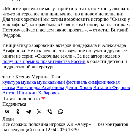
«Многие зрители не могут прийти в театр, но хотят услышать
что-то интересное или привычное, но в новом исполнении.
Для таких зрителей мы хотим возобновить историю "Сказки у
микрофона", которая была в Советском Союзе, на пластинках.
Поэтому сейчас и делаем такие проекты», – отметил Виталий
Федоров.
Инициативу хабаровских актеров поддержала и Александра
Агафонова. Не исключено, что звучание получат и другие ее
книги из серии «Сказочные земли». За нее автор недавно
получила премию правительства России
в области детской и
подростковой литературы.
текст: Ксения Мурзина
Теги:
культура
музыка
музыкальный фестиваль
симфоническая
сказка
Александра Агафонова
Денис Хоров
Виталий Федоров
Антон Шниткин
Хабаровск
Читать полностью
Поделиться
Люди
Все сложно: половина игроков ХК «Амур» — без контрактов
на следующий сезон
12.04.2026 13:30