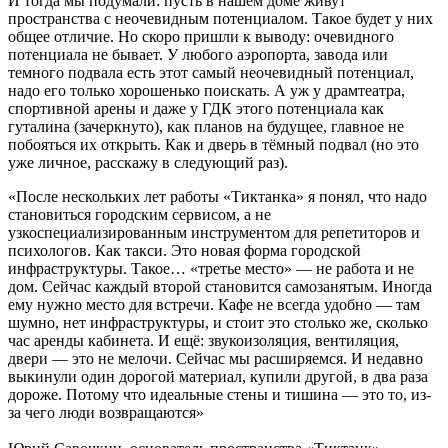
И тогда мы подумали: пусть в нашем доме живут
пространства с неочевидным потенциалом. Такое будет у них
общее отличие. Но скоро пришли к выводу: очевидного
потенциала не бывает. У любого аэропорта, завода или
темного подвала есть этот самый неочевидный потенциал,
надо его только хорошенько поискать. А уж у драмтеатра,
спортивной арены и даже у ГДК этого потенциала как
гуталина (зачеркнуто), как планов на будущее, главное не
побояться их открыть. Как и дверь в тёмный подвал (но это
уже личное, расскажу в следующий раз).
«После нескольких лет работы «Тиктанка» я понял, что надо
становиться городским сервисом, а не
узкоспециализированным инструментом для репетиторов и
психологов. Как такси. Это новая форма городской
инфраструктуры. Такое… «третье место» — не работа и не
дом. Сейчас каждый второй становится самозанятым. Иногда
ему нужно место для встречи. Кафе не всегда удобно — там
шумно, нет инфраструктуры, и стоит это столько же, сколько
час аренды кабинета. И ещё: звукоизоляция, вентиляция,
двери — это не мелочи. Сейчас мы расширяемся. И недавно
выкинули один дорогой материал, купили другой, в два раза
дороже. Потому что идеальные стены и тишина — это то, из-
за чего люди возвращаются»