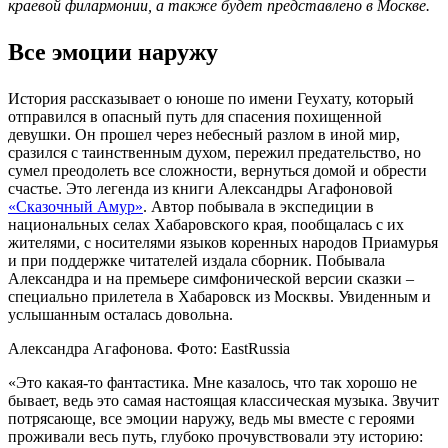
краевой филармонии, а также будет представлено в Москве.
Все эмоции наружу
История рассказывает о юноше по имени Геухату, который
отправился в опасный путь для спасения похищенной
девушки. Он прошел через небесный разлом в иной мир,
сразился с таинственным духом, пережил предательство, но
сумел преодолеть все сложности, вернуться домой и обрести
счастье. Это легенда из книги Александры Агафоновой
«Сказочный Амур»
. Автор побывала в экспедиции в
национальных селах Хабаровского края, пообщалась с их
жителями, с носителями языков коренных народов Приамурья
и при поддержке читателей издала сборник. Побывала
Александра и на премьере симфонической версии сказки –
специально прилетела в Хабаровск из Москвы. Увиденным и
услышанным осталась довольна.
Александра Агафонова. Фото: EastRussia
«Это какая-то фантастика. Мне казалось, что так хорошо не
бывает, ведь это самая настоящая классическая музыка. Звучит
потрясающе, все эмоции наружу, ведь мы вместе с героями
проживали весь путь, глубоко прочувствовали эту историю: