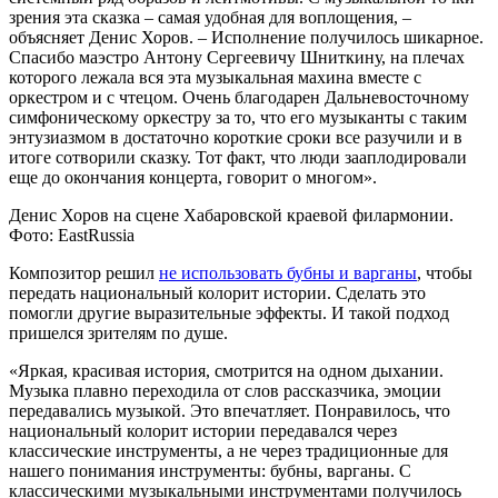
зрения эта сказка – самая удобная для воплощения, –
объясняет Денис Хоров. – Исполнение получилось шикарное.
Спасибо маэстро Антону Сергеевичу Шниткину, на плечах
которого лежала вся эта музыкальная махина вместе с
оркестром и с чтецом. Очень благодарен Дальневосточному
симфоническому оркестру за то, что его музыканты с таким
энтузиазмом в достаточно короткие сроки все разучили и в
итоге сотворили сказку. Тот факт, что люди зааплодировали
еще до окончания концерта, говорит о многом».
Денис Хоров на сцене Хабаровской краевой филармонии.
Фото: EastRussia
Композитор решил
не использовать бубны и варганы
, чтобы
передать национальный колорит истории. Сделать это
помогли другие выразительные эффекты. И такой подход
пришелся зрителям по душе.
«Яркая, красивая история, смотрится на одном дыхании.
Музыка плавно переходила от слов рассказчика, эмоции
передавались музыкой. Это впечатляет. Понравилось, что
национальный колорит истории передавался через
классические инструменты, а не через традиционные для
нашего понимания инструменты: бубны, варганы. С
классическими музыкальными инструментами получилось