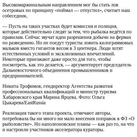
Высокомаржинальным направлением мог бы стать лов
осетровых по принципу «поймал — отпустил», считает наш
собеседник.
— Пусть на таких участках будет комиссия и полиция,
которые действительно следят за тем, что рыбалка ведётся по
правилам. Сейчас звучат идеи разрешения добычи на фермах
по разведению. Но не поедут туристы ловить килограммовых
мальков вместо гигантов весом в 3 центнера. Люди хотят
естественных условий и эксклюзивных впечатлений.
Некоторые приезжают даже просто для того, чтобы
посмотреть, как это делается, — аргументирует председатель
Дальневосточного объединения промышленников и
предпринимателей.
Никита Трофимов, гендиректор Агентства развития
профессиональных квалификаций и министр туризма
Хабаровского края Марина Ярцева. Фото: Ольга
Цыкарева/EastRussia
Реализация такого этапа проекта, отмечают авторы,
потребовала бы ни много ни мало внесения поправок в ФЗ «О
рыболовстве». Но наполеоновские планы — как раз то, на что
и настроили участников акселератора кураторы.