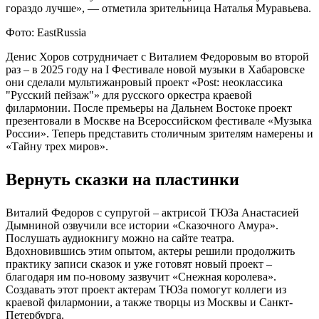
гораздо лучше», — отметила зрительница Наталья Муравьева.
Фото: EastRussia
Денис Хоров сотрудничает с Виталием Федоровым во второй
раз – в 2025 году на I Фестивале новой музыки в Хабаровске
они сделали мультижанровый проект «Post: неоклассика
"Русский пейзаж"» для русского оркестра краевой
филармонии. После премьеры на Дальнем Востоке проект
презентовали в Москве на Всероссийском фестивале «Музыка
России». Теперь представить столичным зрителям намерены и
«Тайну трех миров».
Вернуть сказки на пластинки
Виталий Федоров с супругой – актрисой ТЮЗа Анастасией
Дымниной озвучили все истории «Сказочного Амура».
Послушать аудиокнигу можно на сайте театра.
Вдохновившись этим опытом, актеры решили продолжить
практику записи сказок и уже готовят новый проект –
благодаря им по-новому зазвучит «Снежная королева».
Создавать этот проект актерам ТЮЗа помогут коллеги из
краевой филармонии, а также творцы из Москвы и Санкт-
Петербурга.