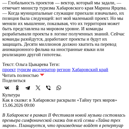
— Глобальность проектов — вектор, который мы задали, —
отмечает министр туризма Хабаровского края Марина Ярцева.
— Когда муниципальные служащие приехали изначально, их
позиция была следующей: вот мой маленький проект. Но мы
меняли их мышление, показывая, что их территория может
быть представлена на мировом уровне. И команды
разрабатывали проекты в логике полученных знаний. Сейчас
команды разойдутся, доработают проекты и будут их
защищать. Десяти миллионов должно хватить на перевод
анимационного фильма на иностранные языки или
реализацию другой гипотезы.
Текст: Ольга Цыкарева
Теги:
проект
туризм
акселератор
регион
Хабаровский край
Читать полностью
Поделиться
Культура
Как в сказке: в Хабаровске раскрыли «Тайну трех миров»
15.06.2026 09:00
В Хабаровске в рамках II Фестиваля новой музыки состоялась
премьера симфонической сказки для всей семьи «Тайна трех
миров». Планируется, что произведение войдет в репертуар