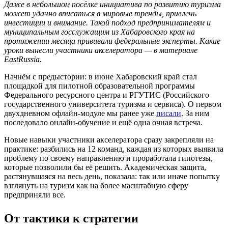
Даже в небольшом посёлке инициатива по развитию туризма
может удачно вписаться в мировые тренды, привлечь
инвестиции и внимание. Такой подход предпринимателям и
муниципальным госслужащим из Хабаровского края на
протяжении месяца прививали федеральные эксперты. Какие
уроки вынесли участники акселератора — в материале
EastRussia.
Начнём с предыстории: в июне Хабаровский край стал
площадкой для пилотной образовательной программы
Федерального ресурсного центра и РГУТИС (Российского
государственного университета туризма и сервиса). О первом
двухдневном офлайн-модуле мы ранее уже
писали
. За ним
последовало онлайн-обучение и ещё одна очная встреча.
Новые навыки участники акселератора сразу закрепляли на
практике: разбились на 12 команд, каждая из которых выявила
проблему по своему направлению и проработала гипотезы,
которые позволили бы её решить. Академическая защита,
растянувшаяся на весь день, показала: так или иначе попытку
взглянуть на туризм как на более масштабную сферу
предприняли все.
От тактики к стратегии