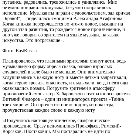
пугались, радовались, тревожились и удивлялись. Мне
безумно понравилась музыка, безумно понравилось
исполнение. Музыканты играли с удовольствием, зал кричал
"Браво!", – поделилась эмоциями Александра Агафонова. –
Когда книжка перерождается во что-то новое, выходит на
другой этап развития, то рождается новое произведение, и
оно уже говорит со зрителем на языке музыки, на языке
искусства. Это потрясающе».
Фото: EastRussia
Планировалось, что главными зрителями станут дети, ведь
музыкальную форму обрела сказка, однако взрослых
слушателей в зале было не меньше. Они внимательно
вслушивались в каждую ноту и вместе детьми вздрагивали,
когда герою грозила опасность, и выдыхали, когда невзгоды
оказывались позади. Погрузить зрителей в атмосферу
приключений смог актер Хабаровского театра юного зрителя
Виталий Федоров – один из инициаторов проекта «Тайна
трех миров». Он прочел историю под звуки оркестра,
прочувствовав каждое слово и каждую ноту.
«Получилось настоящее эпическое, симфоническое
произведение. Сразу вспомнились Прокофьев, Римский-
Корсаков, Шостакович. Мы постарались не идти по