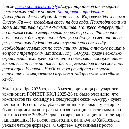
После
невыхода в плей-офф
«Амур» порадовал болельщиков
несколькими подписаниями.
Контракты продлили
с
форвардами Александром Филатьевым, Кириллом Ураковым и
Олегом Ли — с последним сразу на два года. Переподписали на
год и защитника Рауля Акмальдинова. На пресс-конференции
по итогам сезона генеральный менеджер Олег Филимонов
анонсировал большую трансферную работу, и следить за ее
результатами будет как минимум интересно: клубу
необходимо усилиться по всем линиям игры, а также решить
вопрос с тренерским штабом. Но у «Амура» сразу несколько
ограничений, которые однозначно помешают хабаровчанам
вольно вести себя на рынке: деньги, география и пресловутая
репутация. Редакция EastRussia.ru разобрала текущую
ситуацию с контрактами игроков в хабаровском хоккейном
клубе.
Уже в декабре 2025 года, за 3 месяца до конца регулярного
чемпионата FONBET КХЛ 2025-26 гг. было очевидно, что
комплектовать команду на следующий сезон «Амуру» будет
непросто. В составе клуба были лишь 7 игроков, у которых
были подписаны контракты, позволяющие рассчитывать на
них и в сезоне 2026-27: два вратаря, один защитник и четыре
нападающих. Но после новогодних каникул из Хабаровска
уехали четыре форварда. С Сергеем Дубакиным просто