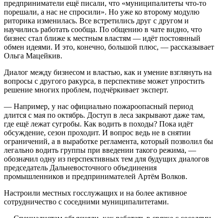
предприниматели ещё писали, что «муниципалитеты что-то
порешали, а нас не спросили». Но уже ко второму модулю
риторика изменилась. Все встретились друг с другом и
научились работать сообща. По общению в чате видно, что
бизнес стал ближе к местным властям — идёт постоянный
обмен идеями. И это, конечно, большой плюс, — рассказывает
Ольга Мацейкив.
Диалог между бизнесом и властью, как и умение взглянуть на
вопросы с другого ракурса, в перспективе может упростить
решение многих проблем, подчёркивает эксперт.
— Например, у нас официально пожароопасный период
длится с мая по октябрь. Доступ в леса закрывают даже там,
где ещё лежат сугробы. Как водить в походы? Пока идёт
обсуждение, сезон проходит. И вопрос ведь не в снятии
ограничений, а в выработке регламента, который позволил бы
легально водить группы при введении такого режима, —
обозначил одну из перспективных тем для будущих диалогов
председатель Дальневосточного объединения
промышленников и предпринимателей Артём Волков.
Настроили местных госслужащих и на более активное
сотрудничество с соседними муниципалитетами.