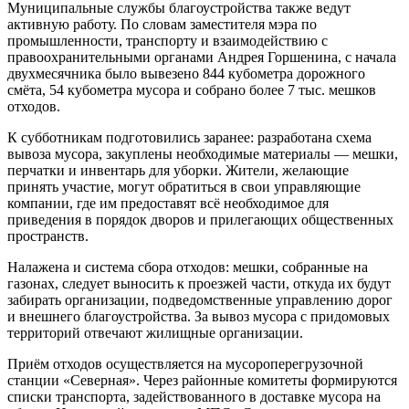
Муниципальные службы благоустройства также ведут
активную работу. По словам заместителя мэра по
промышленности, транспорту и взаимодействию с
правоохранительными органами Андрея Горшенина, с начала
двухмесячника было вывезено 844 кубометра дорожного
смёта, 54 кубометра мусора и собрано более 7 тыс. мешков
отходов.
К субботникам подготовились заранее: разработана схема
вывоза мусора, закуплены необходимые материалы — мешки,
перчатки и инвентарь для уборки. Жители, желающие
принять участие, могут обратиться в свои управляющие
компании, где им предоставят всё необходимое для
приведения в порядок дворов и прилегающих общественных
пространств.
Налажена и система сбора отходов: мешки, собранные на
газонах, следует выносить к проезжей части, откуда их будут
забирать организации, подведомственные управлению дорог
и внешнего благоустройства. За вывоз мусора с придомовых
территорий отвечают жилищные организации.
Приём отходов осуществляется на мусороперегрузочной
станции «Северная». Через районные комитеты формируются
списки транспорта, задействованного в доставке мусора на