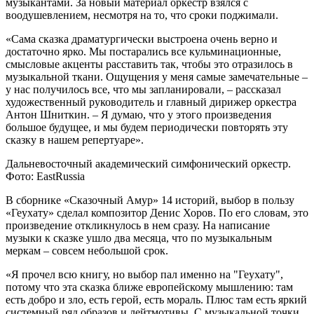
музыкантами. За новый материал оркестр взялся с
воодушевлением, несмотря на то, что сроки поджимали.
«Сама сказка драматургически выстроена очень верно и
достаточно ярко. Мы постарались все кульминационные,
смысловые акценты расставить так, чтобы это отразилось в
музыкальной ткани. Ощущения у меня самые замечательные –
у нас получилось все, что мы запланировали, – рассказал
художественный руководитель и главный дирижер оркестра
Антон Шниткин. – Я думаю, что у этого произведения
большое будущее, и мы будем периодически повторять эту
сказку в нашем репертуаре».
Дальневосточный академический симфонический оркестр.
Фото: EastRussia
В сборнике «Сказочный Амур» 14 историй, выбор в пользу
«Геухату» сделал композитор Денис Хоров. По его словам, это
произведение откликнулось в нем сразу. На написание
музыки к сказке ушло два месяца, что по музыкальным
меркам – совсем небольшой срок.
«Я прочел всю книгу, но выбор пал именно на "Геухату",
потому что эта сказка ближе европейскому мышлению: там
есть добро и зло, есть герой, есть мораль. Плюс там есть яркий
системный ряд образов и лейтмотивы. С музыкальной точки