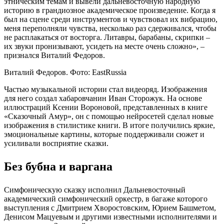
этническим темам и вывели дальневосточную народную
историю в грандиозное академическое произведение. Когда я
был на сцене среди инструментов и чувствовал их вибрацию,
меня переполняли чувства, несколько раз сдерживался, чтобы
не расплакаться от восторга. Литавры, барабаны, скрипки –
их звуки пронизывают, усидеть на месте очень сложно», –
признался Виталий Федоров.
Виталий Федоров. Фото: EastRussia
Частью музыкальной истории стал видеоряд. Изображения
для него создал хабаровчанин Иван Сторожук. На основе
иллюстраций Ксении Вороновой, представленных в книге
«Сказочный Амур», он с помощью нейросетей сделал новые
изображения в стилистике книги. В итоге получились яркие,
эмоциональные картины, которые поддерживали сюжет и
усиливали восприятие сказки.
Без бубна и варгана
Симфоническую сказку исполнил Дальневосточный
академический симфонический оркестр, в багаже которого
выступления с Дмитрием Хворостовским, Юрием Башметом,
Денисом Мацуевым и другими известными исполнителями и