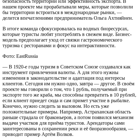
безопасность территории или эффективность экспорта. В
нашем проекте мы прорабатывали меры, которые позволили
бы территории встроиться в международные рынки, —
делится впечатлениями предприниматель Ольга Ахтияйнен.
В итоге команда сфокусировалась на водных биоресурсах,
которые туристы любят употреблять в свежем виде. Бизнес-
модель предполагает уход от связки гастрономического
туризма с ресторанами и фокус на интерактивности.
Фото: EastRussia
— В 1920-е годы туризм в Советском Союзе создавался как
инструмент привлечения валюты. А для этого нужны
изменения в законодательстве и адаптация под интересы
клиентов. Сегодня им нужно одно, завтра — другое. В своём
проекте мы говорили о том, что 1 рубль, получаемый при
экспорте того же краба, мы способны превратить в 10 рублей,
если клиент приедет сюда и сам примет участие в рыбалке.
Конечно, нужно следить за выловом. Но есть уже
положительные примеры. Например, Астраханская область
раньше страдала от браконьеров, а потом появился механизм
выдачи участков для приёма туристов. Арендаторы сами
заинтересованы в сохранении реки и её биоразнообразия, —
приводит пример Артём Волков.