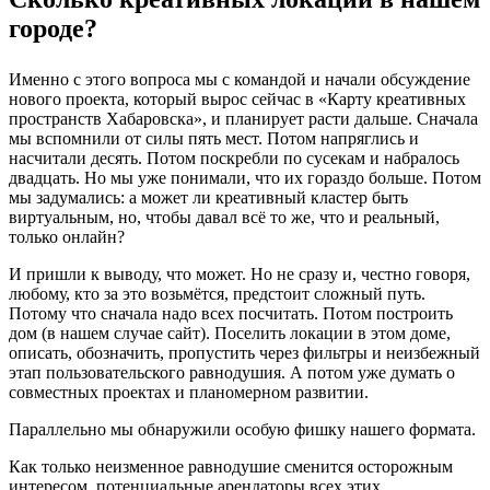
городе?
Именно с этого вопроса мы с командой и начали обсуждение
нового проекта, который вырос сейчас в «Карту креативных
пространств Хабаровска», и планирует расти дальше. Сначала
мы вспомнили от силы пять мест. Потом напряглись и
насчитали десять. Потом поскребли по сусекам и набралось
двадцать. Но мы уже понимали, что их гораздо больше. Потом
мы задумались: а может ли креативный кластер быть
виртуальным, но, чтобы давал всё то же, что и реальный,
только онлайн?
И пришли к выводу, что может. Но не сразу и, честно говоря,
любому, кто за это возьмётся, предстоит сложный путь.
Потому что сначала надо всех посчитать. Потом построить
дом (в нашем случае сайт). Поселить локации в этом доме,
описать, обозначить, пропустить через фильтры и неизбежный
этап пользовательского равнодушия. А потом уже думать о
совместных проектах и планомерном развитии.
Параллельно мы обнаружили особую фишку нашего формата.
Как только неизменное равнодушие сменится осторожным
интересом, потенциальные арендаторы всех этих