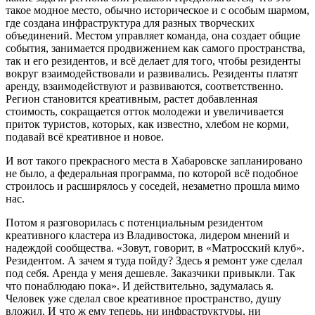
такое модное место, обычно историческое и с особым шармом,
где создана инфраструктура для разных творческих
объединений. Местом управляет команда, она создает общие
события, занимается продвижением как самого пространства,
так и его резидентов, и всё делает для того, чтобы резиденты
вокруг взаимодействовали и развивались. Резиденты платят
аренду, взаимодействуют и развиваются, соответственно.
Регион становится креативным, растет добавленная
стоимость, сокращается отток молодежи и увеличивается
приток туристов, которых, как известно, хлебом не корми,
подавай всё креативное и новое.
И вот такого прекрасного места в Хабаровске запланировано
не было, а федеральная программа, по которой всё подобное
строилось и расширялось у соседей, незаметно прошла мимо
нас.
Потом я разговорилась с потенциальным резидентом
креативного кластера из Владивостока, лидером мнений и
надеждой сообщества. «Зовут, говорит, в «Матросский клуб».
Резидентом. А зачем я туда пойду? Здесь я ремонт уже сделал
под себя. Аренда у меня дешевле. Заказчики привыкли. Так
что понаблюдаю пока». И действительно, задумалась я.
Человек уже сделал свое креативное пространство, душу
вложил. И что ж ему теперь, ни инфраструктуры, ни