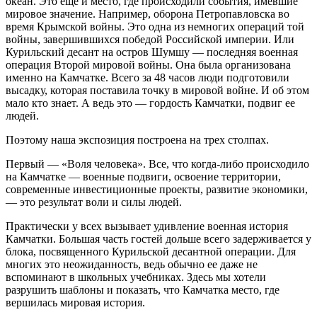
океан. Это еще и место, где происходили события, имевшие
мировое значение. Например, оборона Петропавловска во
время Крымской войны. Это одна из немногих операций той
войны, завершившихся победой Российской империи. Или
Курильский десант на остров Шумшу — последняя военная
операция Второй мировой войны. Она была организована
именно на Камчатке. Всего за 48 часов люди подготовили
высадку, которая поставила точку в мировой войне. И об этом
мало кто знает. А ведь это — гордость Камчатки, подвиг ее
людей.
Поэтому наша экспозиция построена на трех столпах.
Первый — «Воля человека». Все, что когда-либо происходило
на Камчатке — военные подвиги, освоение территории,
современные инвестиционные проекты, развитие экономики,
— это результат воли и силы людей.
Практически у всех вызывает удивление военная история
Камчатки. Большая часть гостей дольше всего задерживается у
блока, посвященного Курильской десантной операции. Для
многих это неожиданность, ведь обычно ее даже не
вспоминают в школьных учебниках. Здесь мы хотели
разрушить шаблоны и показать, что Камчатка место, где
вершилась мировая история.