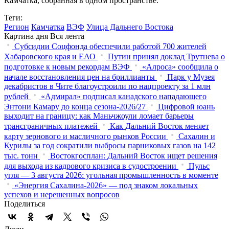
Камчатка, собранная в одном пространстве.
Теги:
Регион
Камчатка
ВЭФ
Улица Дальнего Востока
Картина дня
Вся лента
Субсидии Соцфонда обеспечили работой 700 жителей
Хабаровского края и ЕАО
Путин принял доклад Трутнева о
подготовке к новым рекордам ВЭФ
«Алроса» сообщила о
начале восстановления цен на бриллианты
Парк у Музея
декабристов в Чите благоустроили по нацпроекту за 1 млн
рублей
«Адмирал» подписал канадского нападающего
Энтони Камару до конца сезона-2026/27
Цифровой юань
выходит на границу: как Маньчжоули ломает барьеры
трансграничных платежей
Как Дальний Восток меняет
карту зернового и масличного рынков России
Сахалин и
Курилы за год сократили выбросы парниковых газов на 142
тыс. тонн
Востокгосплан: Дальний Восток ищет решения
для выхода из кадрового кризиса в судостроении
Пульс
угля — 3 августа 2026: угольная промышленность в моменте
«Энергия Сахалина-2026» — под знаком локальных
успехов и нерешенных вопросов
Поделиться