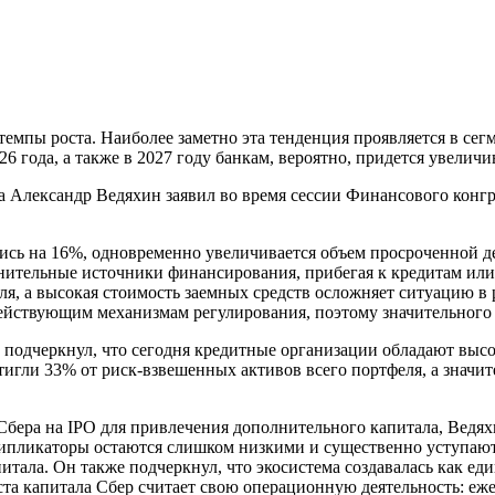
емпы роста. Наиболее заметно эта тенденция проявляется в сегм
6 года, а также в 2027 году банкам, вероятно, придется увеличи
а Александр Ведяхин заявил во время сессии Финансового конг
лись на 16%, одновременно увеличивается объем просроченной д
тельные источники финансирования, прибегая к кредитам или и
бля, а высокая стоимость заемных средств осложняет ситуацию 
действующим механизмам регулирования, поэтому значительного р
н подчеркнул, что сегодня кредитные организации обладают вы
гли 33% от риск-взвешенных активов всего портфеля, а значите
бера на IPO для привлечения дополнительного капитала, Ведях
типликаторы остаются слишком низкими и существенно уступают
итала. Он также подчеркнул, что экосистема создавалась как е
та капитала Сбер считает свою операционную деятельность: еже