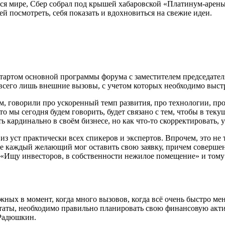
я мире, Сбер собрал под крышей хабаровской «Платинум-арены»
ей посмотреть, себя показать и вдохновиться на свежие идеи.
стартом основной программы форума с заместителем председате
 всего лишь внешние вызовы, с учетом которых необходимо выс
 говорили про ускоренный темп развития, про технологии, про
то мы сегодня будем говорить, будет связано с тем, чтобы в те
ь кардинально в своём бизнесе, но как что-то скорректировать
из уст практически всех спикеров и экспертов. Впрочем, это не
де каждый желающий мог оставить свою заявку, причем соверше
Ищу инвесторов, в собственности нежилое помещение» и тому 
ных в момент, когда много вызовов, когда всё очень быстро мен
ьтаты, необходимо правильно планировать свою финансовую актив
 Радюшкин.