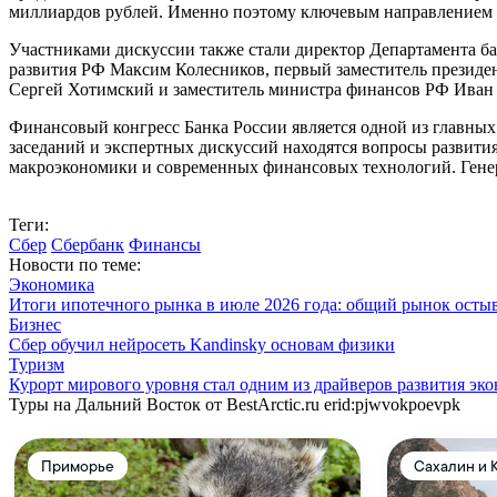
миллиардов рублей. Именно поэтому ключевым направлением 
Участниками дискуссии также стали директор Департамента ба
развития РФ Максим Колесников, первый заместитель президе
Сергей Хотимский и заместитель министра финансов РФ Иван Ч
Финансовый конгресс Банка России является одной из главны
заседаний и экспертных дискуссий находятся вопросы развити
макроэкономики и современных финансовых технологий. Гене
Теги:
Сбер
Сбербанк
Финансы
Новости по теме:
Экономика
Итоги ипотечного рынка в июле 2026 года: общий рынок осты
Бизнес
Сбер обучил нейросеть Kandinsky основам физики
Туризм
Курорт мирового уровня стал одним из драйверов развития эк
Туры на Дальний Восток от BestArctic.ru
erid:pjwvokpoevpk