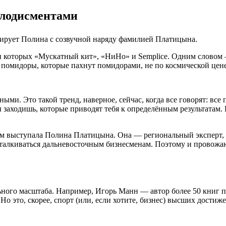
плодисментами
рирует Полина с созвучной наряду фамилией Платицына.
ди которых «Мускатный кит», «НиНо» и Semplice. Одним словом 
ти помидоры, которые пахнут помидорами, не по космической цен
ми. Это такой тренд, наверное, сейчас, когда все говорят: все 
ы заходишь, которые приводят тебя к определённым результатам.
м выступала Полина Платицына. Она — региональный эксперт, а
 сталкиваться дальневосточным бизнесменам. Поэтому и провож
ого масштаба. Например, Игорь Манн — автор более 50 книг по 
Но это, скорее, спорт (или, если хотите, бизнес) высших достиж