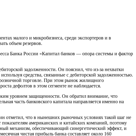
ентах малого и микробизнеса, среди экспортеров и в
вать объем резервов.
ресса Банка России «Капитал банков — опора системы и фактор
ебиторской задолженности. Он пояснил, что из-за нехватки
спользуя средства, связанные с дебиторской задолженностью.
в розничной торговле. При этом рынок жилищного
оста дефолтов в этом сегменте не наблюдается.
соким уровнем защищенности. Он обратил внимание, что
льная часть банковского капитала направляется именно на
ин отметил, что в нынешних рыночных условиях такой шаг не
 показателям американских и китайских компаний, поэтому
диный механизм, обеспечивающий синергетический эффект, и
месячная чистая прибыль банка составляет около 160