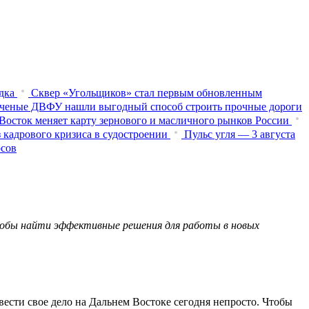
дка
Сквер «Угольщиков» стал первым обновленным
ченые ДВФУ нашли выгодный способ строить прочные дороги
Восток меняет карту зернового и масличного рынков России
 кадрового кризиса в судостроении
Пульс угля — 3 августа
осов
тобы найти эффективные решения для работы в новых
ести свое дело на Дальнем Востоке сегодня непросто. Чтобы