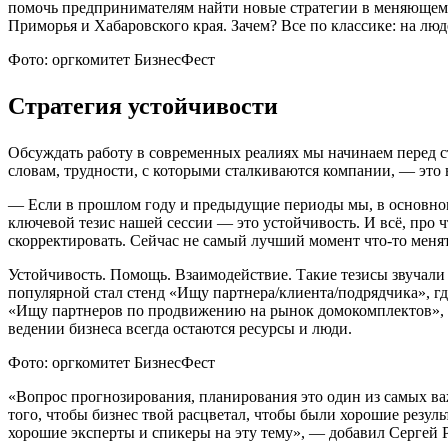
помочь предпринимателям найти новые стратегии в меняющемс
Приморья и Хабаровского края. Зачем? Все по классике: на люд
Фото: оргкомитет БизнесФест
Стратегия устойчивости
Обсуждать работу в современных реалиях мы начинаем перед 
словам, трудности, с которыми сталкиваются компании, — это
— Если в прошлом году и предыдущие периоды мы, в основном,
ключевой тезис нашей сессии — это устойчивость. И всё, про ч
скорректировать. Сейчас не самый лучший момент что-то менят
Устойчивость. Помощь. Взаимодействие. Такие тезисы звучали 
популярной стал стенд «Ищу партнера/клиента/подрядчика», г
«Ищу партнеров по продвижению на рынок домокомплектов», «
ведении бизнеса всегда остаются ресурсы и люди.
Фото: оргкомитет БизнесФест
«Вопрос прогнозирования, планирования это один из самых важ
того, чтобы бизнес твой расцветал, чтобы были хорошие резул
хорошие эксперты и спикеры на эту тему», — добавил Сергей