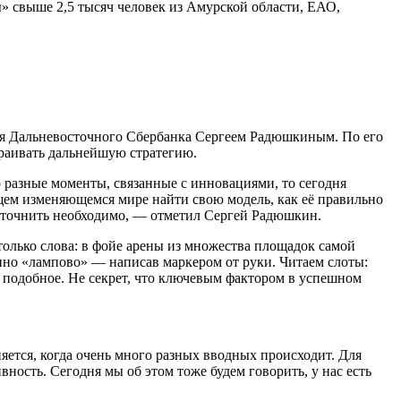
 свыше 2,5 тысяч человек из Амурской области, ЕАО,
ля Дальневосточного Сбербанка Сергеем Радюшкиным. По его
траивать дальнейшую стратегию.
 разные моменты, связанные с инновациями, то сегодня
кущем изменяющемся мире найти свою модель, как её правильно
, уточнить необходимо, — отметил Сергей Радюшкин.
 только слова: в фойе арены из множества площадок самой
нно «лампово» — написав маркером от руки. Читаем слоты:
подобное. Не секрет, что ключевым фактором в успешном
яется, когда очень много разных вводных происходит. Для
ность. Сегодня мы об этом тоже будем говорить, у нас есть