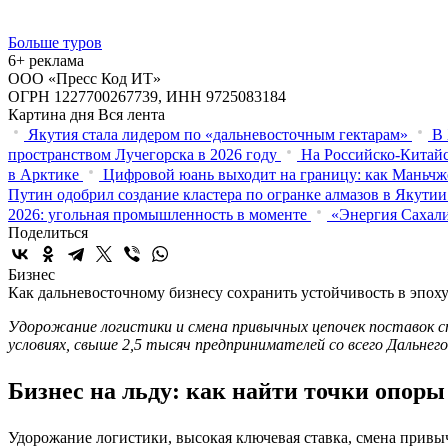
Больше туров
6+ реклама
ООО «Пресс Код ИТ»
ОГРН 1227700267739, ИНН 9725083184
Картина дня
Вся лента
Якутия стала лидером по «дальневосточным гектарам»
В 
пространством Лучегорска в 2026 году
На Российско-Китайс
в Арктике
Цифровой юань выходит на границу: как Маньчж
Путин одобрил создание кластера по огранке алмазов в Якутии
2026: угольная промышленность в моменте
«Энергия Сахали
Поделиться
Бизнес
Как дальневосточному бизнесу сохранить устойчивость в эпох
Удорожание логистики и смена привычных цепочек поставок 
условиях, свыше 2,5 тысяч предпринимателей со всего Дальне
Бизнес на льду: как найти точки опоры
Удорожание логистики, высокая ключевая ставка, смена привы