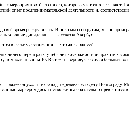
добных мероприятиях был спикер, которого уж точно все знают. Н
тний опыт предпринимательской деятельности и, соответственно
до всё время раскручивать. И пока мы его крутим, мы не проигр
очень хорошие дивиденды, — рассказал Авербух.
портом высоких достижений — что же сложнее?
шь ничего переиграть, у тебя нет возможности исправить в моме
с, помноженный на 10. В этом, наверное, его самая большая вот
а — далее он уходит на запад, передавая эстафету Волгограду, 
писанные маркером доски нетворкинга обязательно превратятся 