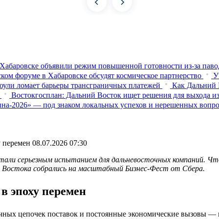
Хабаровске объявили режим повышенной готовности из‑за паво
ком форуме в Хабаровске обсудят космическое партнерство
У
оули ломает барьеры трансграничных платежей
Как Дальний 
Востокгосплан: Дальний Восток ищет решения для выхода из
на-2026» — под знаком локальных успехов и нерешенных вопр
у перемен
08.07.2026 07:30
стали серьезным испытанием для дальневосточных компаний. Ч
го Востока собрались на масштабный Бизнес-Фест от Сбера.
 в эпоху перемен
чных цепочек поставок и постоянные экономические вызовы — в