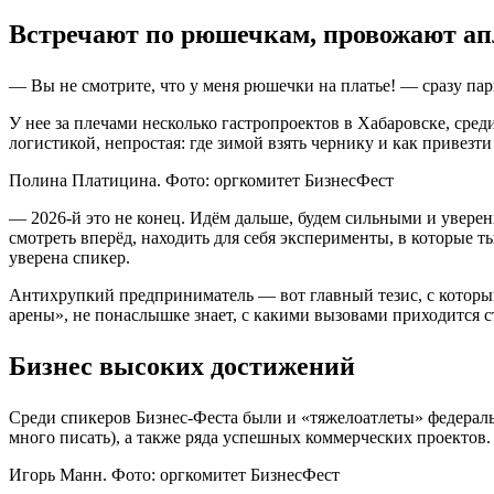
Встречают по рюшечкам, провожают а
— Вы не смотрите, что у меня рюшечки на платье! — сразу па
У нее за плечами несколько гастропроектов в Хабаровске, сре
логистикой, непростая: где зимой взять чернику и как привез
Полина Платицина. Фото: оргкомитет БизнесФест
— 2026-й это не конец. Идём дальше, будем сильными и уверенны
смотреть вперёд, находить для себя эксперименты, в которые т
уверена спикер.
Антихрупкий предприниматель — вот главный тезис, с которы
арены», не понаслышке знает, с какими вызовами приходится
Бизнес высоких достижений
Среди спикеров Бизнес-Феста были и «тяжелоатлеты» федеральн
много писать), а также ряда успешных коммерческих проектов. 
Игорь Манн. Фото: оргкомитет БизнесФест