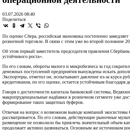
03.07.2026 08:40
Поделиться
По оценке Сбера, российская экономика постепенно замедляет т
розничной торговле. В связи с этим уже во второй половине 202
Об этом первый заместитель председателя правления Сбербанк
устойчивого роста».
По его словам, обороты малого и микробизнеса за год сократи
денежных поступлений предприятия вынуждены искать дополни
Экспортеры, отметил он, испытывают давление из-за курса ру
кредитования, по его оценке, остается устойчивым благодаря 
Говоря о достаточности капитала банковской системы, Ведяхи
макропруденциальные надбавки в розничном сегменте уже дости
формирование таких защитных буферов.
Отвечая на вопрос о возможном выводе компаний экосистемы С
рассматривается. По его словам, действующие рыночные муль
размещение не позволило бы привлечь значительный объем кап
продолжает активно развиваться. Основным же источником рос