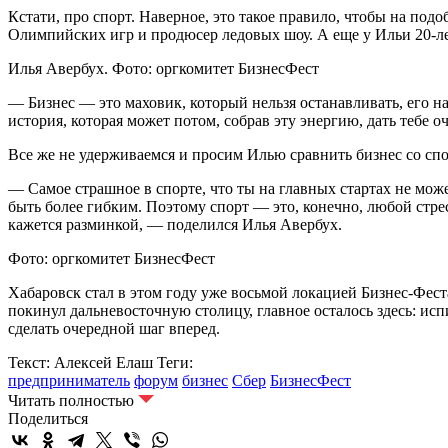
Кстати, про спорт. Наверное, это такое правило, чтобы на по
Олимпийских игр и продюсер ледовых шоу. А еще у Ильи 20-ле
Илья Авербух. Фото: оргкомитет БизнесФест
— Бизнес — это маховик, который нельзя останавливать, его на
история, которая может потом, собрав эту энергию, дать тебе 
Все же не удерживаемся и просим Илью сравнить бизнес со с
— Самое страшное в спорте, что ты на главных стартах не може
быть более гибким. Поэтому спорт — это, конечно, любой стрес
кажется разминкой, — поделился Илья Авербух.
Фото: оргкомитет БизнесФест
Хабаровск стал в этом году уже восьмой локацией Бизнес-Фест
покинул дальневосточную столицу, главное осталось здесь: ис
сделать очередной шаг вперед.
Текст: Алексей Елаш
Теги:
предприниматель
форум
бизнес
Сбер
БизнесФест
Читать полностью
Поделиться