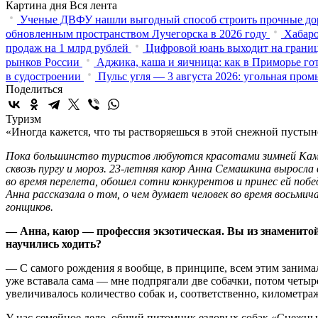
Картина дня
Вся лента
Ученые ДВФУ нашли выгодный способ строить прочные до
обновленным пространством Лучегорска в 2026 году
Хабаро
продаж на 1 млрд рублей
Цифровой юань выходит на границ
рынков России
Аджика, каша и яичница: как в Приморье го
в судостроении
Пульс угля — 3 августа 2026: угольная про
Поделиться
Туризм
«Иногда кажется, что ты растворяешься в этой снежной пустын
Пока большинство туристов любуются красотами зимней Камча
сквозь пургу и мороз. 23-летняя каюр Анна Семашкина выросл
во время перелета, обошел сотни конкурентов и принес ей поб
Анна рассказала о том, о чем думает человек во время восьмич
гонщиков.
— Анна, каюр — профессия экзотическая. Вы из знаменитой
научились ходить?
— С самого рождения я вообще, в принципе, всем этим занимала
уже вставала сама — мне подпрягали две собачки, потом четыре
увеличивалось количество собак и, соответственно, километра
У нас семейное дело, общий питомник ездовых собак «Снежные 