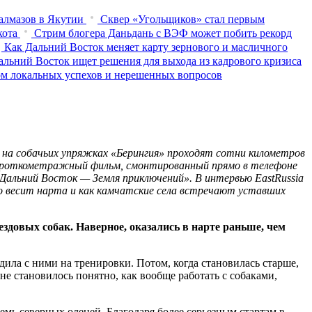
 алмазов в Якутии
Сквер «Угольщиков» стал первым
кота
Стрим блогера Даньдань с ВЭФ может побить рекорд
Как Дальний Восток меняет карту зернового и масличного
альний Восток ищет решения для выхода из кадрового кризиса
ом локальных успехов и нерешенных вопросов
на собачьих упряжках «Берингия» проходят сотни километров
ё короткометражный фильм, смонтированный прямо в телефоне
«Дальний Восток — Земля приключений». В интервью EastRussia
ько весит нарта и как камчатские села встречают уставших
довых собак. Наверное, оказались в нарте раньше, чем
одила с ними на тренировки. Потом, когда становилась старше,
не становилось понятно, как вообще работать с собаками,
мь северных оленей. Благодаря более серьезным стартам в