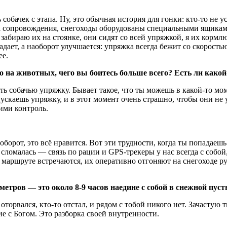
обачек с этапа. Ну, это обычная история для гонки: кто-то не у
ппа сопровождения, снегоходы оборудованы специальными ящика
 забираю их на стоянке, они сидят со всей упряжкой, я их кормл
адает, а наоборот улучшается: упряжка всегда бежит со скорость
ее.
о на животных, чего вы боитесь больше всего? Есть ли како
ть собачью упряжку. Бывает такое, что ты можешь в какой-то мо
пускаешь упряжку, и в этот момент очень страшно, чтобы они не у
ими контроль.
орот, это всё нравится. Вот эти трудности, когда ты попадаешь
 сломалась — связь по рации и GPS-трекеры у нас всегда с соб
 маршруте встречаются, их оперативно отгоняют на снегоходе рук
етров — это около 8-9 часов наедине с собой в снежной пус
торвался, кто-то отстал, и рядом с тобой никого нет. Зачастую
ие с Богом. Это разборка своей внутренности.