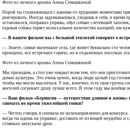
Фото из личного архива Анны Семашкиной
Порой ты сталкиваешься с какими-то трудными моментами прямо
реагировать. Иногда задумываешься, уходишь в себя, и время пр
остановился, поправил упряжь, обул собаке слетевший тапочек
ездовая собака теряет колоссальное количество калорий, им ну
— В вашем фильме вы с большой теплотой говорите о встре
— Знаете, самые маленькие села, где живет буквально сто челов
принципе, все встречают горячо, но в отдаленных поселках эта
Фото из личного архива Анны Семашкиной
Мы приходим, а стол уже накрыт всем тем, что они приготовил
домах культуры. Это очень ценно, когда люди целый год готов
чтобы мы могли выспаться. У нас, конечно, есть своя группа 
жителей согревает душу лучше всего. В этом году мы вообще 
— Ваш фильм «Берингия — путешествие длиною в жизнь» в
снимать во время тяжелейшей гонки?
— Честно говоря, я снимала не целенаправленно для конкурса.
когда ты идешь на упряжке, доставать ее из вещей неудобно и
стоянках запускали дрон.