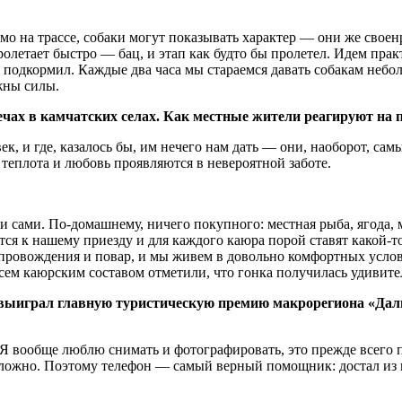
 на трассе, собаки могут показывать характер — они же своенр
олетает быстро — бац, и этап как будто бы пролетел. Идем практ
, подкормил. Каждые два часа мы стараемся давать собакам небо
жны силы.
чах в камчатских селах. Как местные жители реагируют на п
ек, и где, казалось бы, им нечего нам дать — они, наоборот, са
 теплота и любовь проявляются в невероятной заботе.
и сами. По-домашнему, ничего покупного: местная рыба, ягода, 
ятся к нашему приезду и для каждого каюра порой ставят какой-
сопровождения и повар, и мы живем в довольно комфортных услов
всем каюрским составом отметили, что гонка получилась удивит
ыиграл главную туристическую премию макрорегиона «Даль
 Я вообще люблю снимать и фотографировать, это прежде всего п
 сложно. Поэтому телефон — самый верный помощник: достал из 