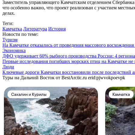
Заместитель управляющего Камчатским отделением Сбербанка В
что особенно важно, что проект реализован с участием местн
делах.
Теги:
Камчатка
Литература
История
Новости по теме:
Туризм
На Камчатке отказались от проведения массового восхождения
Экономика
ДФО удерживает 60% рыбного производства России: 4 региона
Первые исследования погибших морских птиц на Камчатке не
Люди
Ключевые дороги Камчатки восстановили после последствий 
Туры на Дальний Восток от BestArctic.ru
erid:pjwvokpoevpk