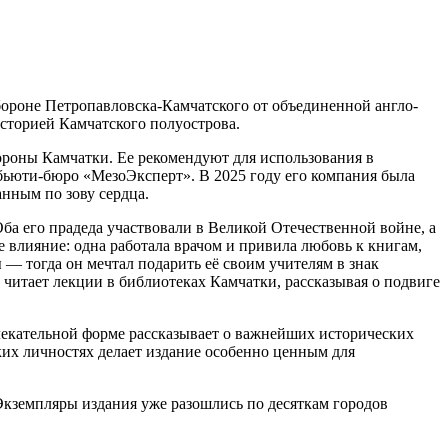
бороне Петропавловска-Камчатского от объединенной англо-
сторией Камчатского полуострова.
роны Камчатки. Ее рекомендуют для использования в
бьюти-бюро «МезоЭксперт». В 2025 году его компания была
нным по зову сердца.
 Оба его прадеда участвовали в Великой Отечественной войне, а
е влияние: одна работала врачом и привила любовь к книгам,
 — тогда он мечтал подарить её своим учителям в знак
 читает лекции в библиотеках Камчатки, рассказывая о подвиге
влекательной форме рассказывает о важнейших исторических
ких личностях делает издание особенно ценным для
Экземпляры издания уже разошлись по десяткам городов