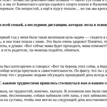
ет, и мы от Камчатского центра ездового спорта пошли в Налыч
м перевале. Он непростой, а ещё в пургу попали… но так мы кре
и всей семьей, а последнюю дистанцию, которая легла в осно
?
ервый год у меня была такая маленькая цель-задача — сходить в 
ь, и она тоже пошла с нами. Это было очень здорово! Понятно, чт
нты, я думаю: «Вот сейчас мама будет проходить, мама поможет!»
и есть родители, ты можешь подойти, обняться.
а был категоричен и говорил: «Вот ты берешь этих собак, я беру 
ообще всегда приучали к самостоятельности. По факту, что ты с 
отому что с родными людьми обсуждать прошедший день всегда и
 С какими трудностями пришлось столкнуться вам и вашим 
ала, но трудностей, конечно, хватало. В основном они были связ
сткими, бесснежными, собаки набивали себе лапы, у них забивал
сы на суставы, чтобы они могли на следующий день восстановить