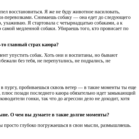
спел восстановиться. Я же не буду животное насиловать,
ми-перевозками. Снимаешь собаку — она едет до следующего
ю, ухаживаю. Я стартовала с четырнадцатью собаками, а к
ю самой медленной собаки. Убираешь того, кто провисает по
й-то главный страх каюра?
мент упустить собак. Хоть они и воспитаны, но бывают
бежали без тебя, не перепутались, не подрались, не
 в пургу, пробиваешься сквозь ветер — в такие моменты ты еще
ой, плюс позади последнего каюра обязательно идет замыкающий
оводители гонки, так что до агрессии дело не доходит, хотя
тыне. О чем вы думаете в такие долгие моменты?
 ты просто глубоко погружаешься в свои мысли, размышляешь.