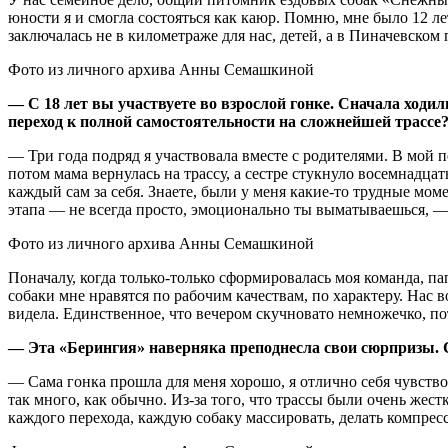
юности я и смогла состояться как каюр. Помню, мне было 12 л
заключалась не в километраже для нас, детей, а в Пиначевско
Фото из личного архива Анны Семашкиной
— С 18 лет вы участвуете во взрослой гонке. Сначала ходил
переход к полной самостоятельности на сложнейшей трассе
— Три года подряд я участвовала вместе с родителями. В мой п
потом мама вернулась на трассу, а сестре стукнуло восемнадцат
каждый сам за себя. Знаете, были у меня какие-то трудные моме
этапа — не всегда просто, эмоционально ты выматываешься, — 
Фото из личного архива Анны Семашкиной
Поначалу, когда только-только сформировалась моя команда, пап
собаки мне нравятся по рабочим качествам, по характеру. Нас в
видела. Единственное, что вечером скучновато немножечко, п
— Эта «Берингия» наверняка преподнесла свои сюрпризы.
— Сама гонка прошла для меня хорошо, я отлично себя чувствов
так много, как обычно. Из-за того, что трассы были очень же
каждого перехода, каждую собаку массировать, делать компрес