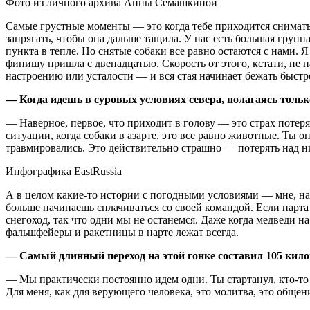
Фото из личного архива Анны Семашкиной
Самые грустные моменты — это когда тебе приходится снимать с
запрягать, чтобы она дальше тащила. У нас есть большая гру
пункта в тепле. Но снятые собаки все равно остаются с нами. Я
финишу пришла с двенадцатью. Скорость от этого, кстати, не п
настроению или усталости — и вся стая начинает бежать быстр
— Когда идешь в суровых условиях севера, полагаясь тольк
— Наверное, первое, что приходит в голову — это страх потеря
ситуации, когда собаки в азарте, это все равно животные. Ты о
травмировались. Это действительно страшно — потерять над н
Инфографика EastRussia
А в целом какие-то истории с погодными условиями — мне, наоб
больше начинаешь сплачиваться со своей командой. Если нарта
снегоход, так что одни мы не останемся. Даже когда медведи на
фальшфейеры и ракетницы в нарте лежат всегда.
— Самый длинный переход на этой гонке составил 105 килом
— Мы практически постоянно идем одни. Ты стартанул, кто-то о
Для меня, как для верующего человека, это молитва, это общен