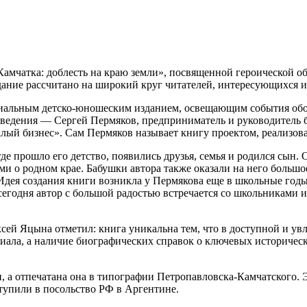
Камчатка: доблесть на краю земли», посвященной героической о
ание рассчитано на широкий круг читателей, интересующихся и
циальным детско-юношеским изданием, освещающим события обо
зведения — Сергей Пермяков, предприниматель и руководитель 
ый бизнес». Сам Пермяков называет книгу проектом, реализова
где прошло его детство, появились друзья, семья и родился сын.
ми о родном крае. Бабушки автора также оказали на него большо
Идея создания книги возникла у Пермякова еще в школьные годы
 сегодня автор с большой радостью встречается со школьниками и
ксей Яцына отметил: книга уникальна тем, что в доступной и у
риала, а наличие биографических справок о ключевых историчес
 а отпечатана она в типографии Петропавловска-Камчатского. 
ступили в посольство РФ в Аргентине.