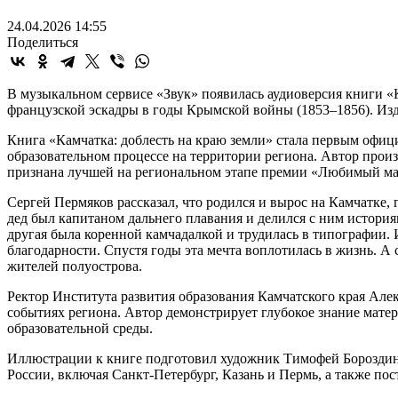
24.04.2026 14:55
Поделиться
В музыкальном сервисе «Звук» появилась аудиоверсия книги «
французской эскадры в годы Крымской войны (1853–1856). Изд
Книга «Камчатка: доблесть на краю земли» стала первым офи
образовательном процессе на территории региона. Автор прои
признана лучшей на региональном этапе премии «Любимый мал
Сергей Пермяков рассказал, что родился и вырос на Камчатке, 
дед был капитаном дальнего плавания и делился с ним история
другая была коренной камчадалкой и трудилась в типографии. 
благодарности. Спустя годы эта мечта воплотилась в жизнь. А
жителей полуострова.
Ректор Института развития образования Камчатского края Але
событиях региона. Автор демонстрирует глубокое знание мате
образовательной среды.
Иллюстрации к книге подготовил художник Тимофей Бороздин,
России, включая Санкт-Петербург, Казань и Пермь, а также по