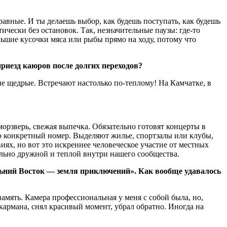
авные. И ты делаешь выбор, как будешь поступать, как будешь
ически без остановок. Так, незначительные паузы: где-то
льшие кусочки мяса или рыбы прямо на ходу, потому что
риезд каюров после долгих переходов?
мые щедрые. Встречают настолько по-теплому! На Камчатке, в
морзверь, свежая выпечка. Обязательно готовят концерты в
то конкретный номер. Выделяют жилье, спортзалы или клубы,
иях, но вот это искреннее человеческое участие от местных
ельно дружной и теплой внутри нашего сообщества.
ний Восток — земля приключений». Как вообще удавалось
амять. Камера профессиональная у меня с собой была, но,
кармана, снял красивый момент, убрал обратно. Иногда на