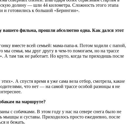
евскую долину — шли 44 километра. Сложность этого этапа
пли и готовились к большой «Берингии».
ву вашего фильма, прошли абсолютно одна. Как дался этот
гонку вместе всей семьей: мама-папа-я. Потом ходили с папой,
о мы семья, мы друг другу в чем-то помогаем, но на трассе
. А там так не работает. Но круто, когда ты приходишь после
этих». А спустя время я уже сама вела отбор, смотрела, какие
родителями, что нет — на самой трассе особой разницы я не
нтереснее.
собакам на маршруте?
аны с собачками. В этом году у нас на севере снега было не
ись мышцы и суставы. Приходилось просто ежедневно, после
ся и бежать.