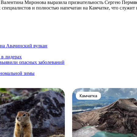
алентина Миронова выразила признательность Сергею Пермякову
ых специалистов и полностью напечатан на Камчатке, что служи
 на Авачинский вулкан
 в лидерах
 выявили опасных заболеваний
аномальной зимы