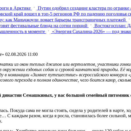
роги в Арктике
Путин одобрил создание кластера по огранке
вский край вошел в топ-5 регионов РФ по падению поголовья с
у: как Маньчжоули ломает барьеры трансграничных платежей
товят фестивальные блюда на сотни порций
Востокгосплан: Д
мышленность в моменте
«Энергия Сахалина-2026» — под знак
е»
02.08.2026 11:00
тки из окон теплых джипов или вертолетов, участники гонки 
а в окружении ездовых собак и суровой камчатской природы. Е
еду в номинации «Зимнее путешествие» всероссийского конкурса 
асового перехода в полном одиночестве, чего боится каюр, скол
 династии Семашкиных, у вас большой семейный питомник ез
сь. Покуда сама не могла стоять, сидела у родителей в нарте, х
… С каждым разом, когда я росла, становилась более сильной, м
ж.
псы». Хозяйство довольно-таки большое — около 120 собак и се