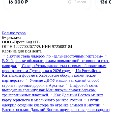
Больше туров
6+ реклама
ООО «Пресс Код ИТ»
ОГРН 1227700267739, ИНН 9725083184
Картина дня
Вся лента
Якутия стала лидером по «дальневосточным гектарам»
В Хабаровске объявили режим повышенной готовности из‑за
паводка
Сквер «Угольщиков» стал первым обновленным
пространством Лучегорска в 2026 году
На Российско-
Китайском форуме в Хабаровске обсудят космическое
партнерство
Ученые ДВФУ нашли выгодный способ
строить прочные дороги в Арктике
Цифровой юань
выходит на границу: как Маньчжоули ломает барьеры
трансграничных платежей
Как Дальний Восток меняет
карту зернового и масличного рынков России
Путин
одобрил создание кластера по огранке алмазов в Якутии
Востокгосплан: Дальний Восток ищет решения для выхода из