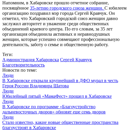
Напомним, в Хабаровске прошло отчетное собрание,
посвящённое
35-летию городского союза женщин.
С юбилеем
организацию поздравил мэр города Сергей Кравчук. Он
отметил, что Хабаровский городской союз женщин давно
заслужил авторитет и уважение среди общественных
объединений краевого центра. По его словам, за 35 лет
организация объединила активных и неравнодушных
женщин, которые успешно совмещают профессиональную
деятельность, заботу о семье и общественную работу.
Теги:
Администрация Хабаровска
Сергей Кравчук
Благотворительность
Новости по теме:
Люди
В Хабаровске открыли крупнейший в ДФО мурал в честь
Героя России Владимира Шатова
Люди
Юбилейный пятый «МамаФест» прошел в Хабаровске
Люди
В Хабаровске по программе «Благоустройство
дальневосточных дворов» обновят еще семь дворов
Люди
Стало известно, какие новые общественные пространства
благоустроят в Хабаровске