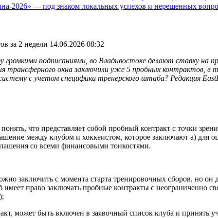
на-2026» — под знаком локальных успехов и нерешенных вопр
ов за 2 недели
14.06.2026 08:32
ду громкими подписаниями, во Владивостоке делают ставку на п
ия трансферного окна заключили уже 5 пробных контрактов, в т
истему с учетом специфики тренерского штаба? Редакция EastR
понять, что представляет собой пробный контракт с точки зрен
шение между клубом и хоккеистом, которое заключают а) для оц
глашения со всеми финансовыми тонкостями.
ожно заключить с момента старта тренировочных сборов, но он д
 имеет право заключать пробные контракты с неограниченно св
);
кт, может быть включен в заявочный список клуба и принять уча