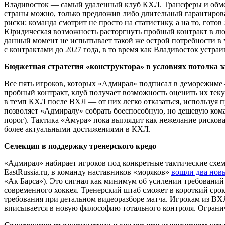
Владивосток — самый удаленный клуб КХЛ. Трансферы и обмен
страны можно, только предложив либо длительный гарантиров
риски: команда смотрит не просто на статистику, а на то, гот
Юридическая возможность расторгнуть пробный контракт в лю
данный момент не испытывает такой же острой потребности в 
с контрактами до 2027 года, в то время как Владивосток устра
Бюджетная стратегия «конструктора» в условиях потолка 
Все пять игроков, которых «Адмирал» подписал в деморежиме 
пробный контракт, клуб получает возможность оценить их теку
в темп КХЛ после ВХЛ — от них легко отказаться, используя 
позволяет «Адмиралу» собрать боеспособную, но дешевую коман
порог). Тактика «Амура» пока выглядит как нежелание рискова
более актуальными достижениями в КХЛ.
Селекция в поддержку тренерского кредо
«Адмирал» набирает игроков под конкретные тактические схем
EastRussia.ru, в команду наставников «моряков»
вошли два нов
«Ак Барса»). Это сигнал как минимум об усилении требований
современного хоккея. Тренерский штаб сможет в короткий срок
требования при детальном видеоразборе матча. Игрокам из ВХЛ
вписывается в новую философию тотального контроля. Огранич