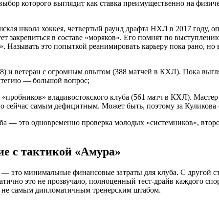
, выбор которого выглядит как ставка преимущественно на физич
шская школа хоккея, четвертый раунд драфта НХЛ в 2017 году, 
бует закрепиться в составе «моряков». Его помнят по выступлени
. Называть это попыткой реанимировать карьеру пока рано, но в
18) и ветеран с огромным опытом (388 матчей в КХЛ). Пока выгл
ратегию — большой вопрос;
з «пробников» владивостокского клуба (561 матч в КХЛ). Масте
 сейчас самым дефицитным. Может быть, поэтому за Куликова 
ба — это одновременно проверка молодых «системников», второ
ие с тактикой «Амура»
 — это минимальные финансовые затраты для клуба. С другой ст
атично это не прозвучало, полноценный тест-драйв каждого спор
 с не самым дипломатичным тренерским штабом.