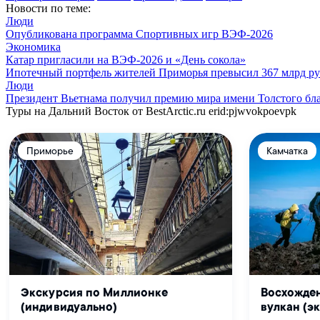
Новости по теме:
Люди
Опубликована программа Спортивных игр ВЭФ-2026
Экономика
Катар пригласили на ВЭФ-2026 и «День сокола»
Ипотечный портфель жителей Приморья превысил 367 млрд р
Люди
Президент Вьетнама получил премию мира имени Толстого б
Туры на Дальний Восток от BestArctic.ru
erid:pjwvokpoevpk