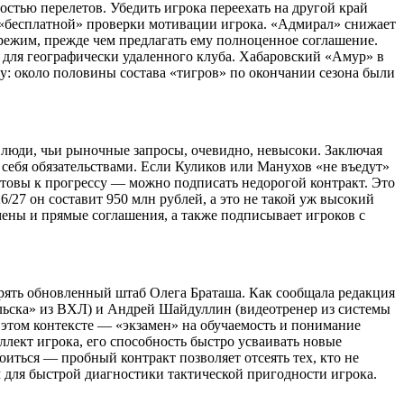
тью перелетов. Убедить игрока переехать на другой край
 «бесплатной» проверки мотивации игрока. «Адмирал» снижает
й режим, прежде чем предлагать ему полноценное соглашение.
 для географически удаленного клуба. Хабаровский «Амур» в
у: около половины состава «тигров» по окончании сезона были
 люди, чьи рыночные запросы, очевидно, невысоки. Заключая
 себя обязательствами. Если Куликов или Манухов «не въедут»
отовы к прогрессу — можно подписать недорогой контракт. Это
/27 он составит 950 млн рублей, а это не такой уж высокий
бмены и прямые соглашения, а также подписывает игроков с
рять обновленный штаб Олега Браташа. Как сообщала редакция
ьска» из ВХЛ) и Андрей Шайдуллин (видеотренер из системы
 этом контексте — «экзамен» на обучаемость и понимание
ллект игрока, его способность быстро усваивать новые
иться — пробный контракт позволяет отсеять тех, кто не
 для быстрой диагностики тактической пригодности игрока.