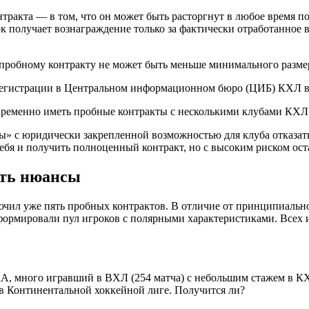
тракта — в том, что он может быть расторгнут в любое время п
 получает вознаграждение только за фактически отработанное 
пробному контракту не может быть меньше минимального размер
регистрации в Центральном информационном бюро (ЦИБ) КХЛ в 
овременно иметь пробные контракты с несколькими клубами КХ
ы» с юридически закрепленной возможностью для клуба отказат
ебя и получить полноценный контракт, но с высоким риском оста
сть нюансы
ючил уже пять пробных контрактов. В отличие от принципиально
ормировали пул игроков с полярными характеристиками. Всех и
А, много игравший в ВХЛ (254 матча) с небольшим стажем в К
ь в Континентальной хоккейной лиге. Получится ли?