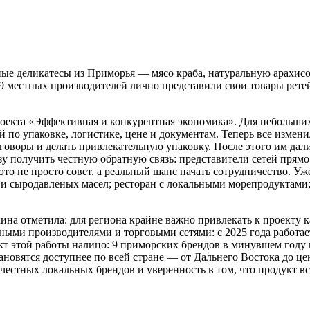
ые деликатесы из Приморья — мясо краба, натуральную арахисо
 29 местных производителей лично представили свои товары ре
оекта «Эффективная и конкурентная экономика». Для небольши
 по упаковке, логистике, цене и документам. Теперь все измен
реговоры и делать привлекательную упаковку. После этого им д
у получить честную обратную связь: представители сетей прямо
это не просто совет, а реальный шанс начать сотрудничество. У
и сыродавленых масел; ресторан с локальными морепродуктами
на отметила: для региона крайне важно привлекать к проекту к
ными производителями и торговыми сетями: с 2025 года работае
кт этой работы налицо: 9 приморских брендов в минувшем году 
новятся доступнее по всей стране — от Дальнего Востока до це
честных локальных брендов и уверенность в том, что продукт вс