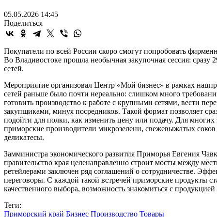
05.05.2026 14:45
Поделиться
Покупатели по всей России скоро смогут попробовать фирменн
Во Владивостоке прошла необычная закупочная сессия: сразу
сетей.
Мероприятие организовал Центр «Мой бизнес» в рамках нацпр
сетей раньше было почти нереально: слишком много требований
готовить производство к работе с крупными сетями, вести пе
закупщиками, минуя посредников. Такой формат позволяет сраз
подойти для полки, как изменить цену или подачу. Для многих 
приморские производители микрозелени, свежевыжатых соков 
деликатесы.
Замминистра экономического развития Приморья Евгения Чавки
правительство края целенаправленно строит мосты между мест
ретейлерами заключен ряд соглашений о сотрудничестве. Эффе
переговоры. С каждой такой встречей приморские продукты ста
качественного выбора, возможность знакомиться с продукцией 
Теги:
Приморский край
Бизнес
Производство
Товары