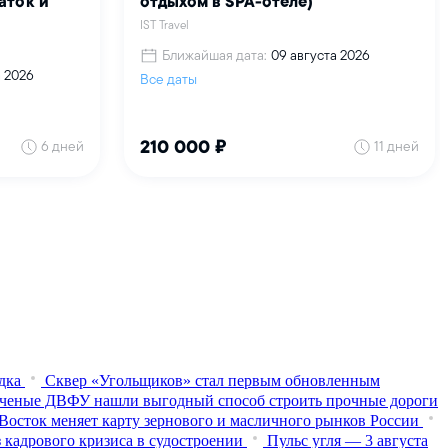
дка
Сквер «Угольщиков» стал первым обновленным
ченые ДВФУ нашли выгодный способ строить прочные дороги
Восток меняет карту зернового и масличного рынков России
 кадрового кризиса в судостроении
Пульс угля — 3 августа