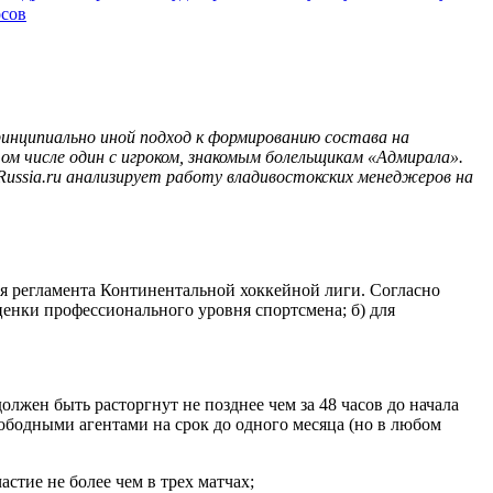
осов
ринципиально иной подход к формированию состава на
ом числе один с игроком, знакомым болельщикам «Адмирала».
ussia.ru анализирует работу владивостокских менеджеров на
ия регламента Континентальной хоккейной лиги. Согласно
енки профессионального уровня спортсмена; б) для
олжен быть расторгнут не позднее чем за 48 часов до начала
ободными агентами на срок до одного месяца (но в любом
стие не более чем в трех матчах;