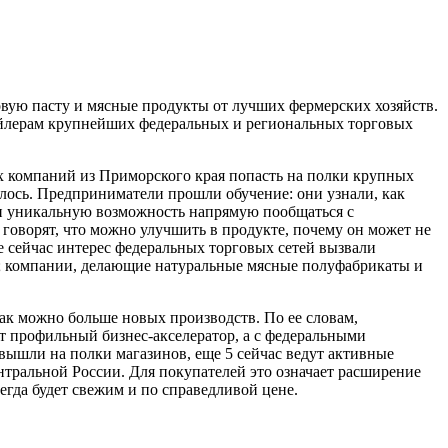
вую пасту и мясные продукты от лучших фермерских хозяйств.
тейлерам крупнейших федеральных и региональных торговых
х компаний из Приморского края попасть на полки крупных
илось. Предприниматели прошли обучение: они узнали, как
али уникальную возможность напрямую пообщаться с
 говорят, что можно улучшить в продукте, почему он может не
же сейчас интерес федеральных торговых сетей вызвали
; компании, делающие натуральные мясные полуфабрикаты и
ак можно больше новых производств. По ее словам,
т профильный бизнес-акселератор, а с федеральными
вышли на полки магазинов, еще 5 сейчас ведут активные
нтральной России. Для покупателей это означает расширение
егда будет свежим и по справедливой цене.