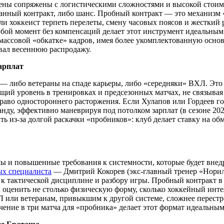
ы сопряжены с логистическими сложностями и высокой стоимос
анный контракт, либо шанс. Пробный контракт — это механизм
ов ли хоккеист терпеть перелеты, смену часовых поясов и жестки
бой момент без компенсаций делает этот инструмент идеальным
массовой «обкатке» кадров, имея более укомплектованную основ
ивал весеннюю распродажу.
зарплат
— либо ветераны на спаде карьеры, либо «середняки» ВХЛ. Это
щий уровень в тренировках и предсезонных матчах, не связывая
право одностороннего расторжения. Если Хулапов или Гордеев г
ду, эффективно маневрируя под потолком зарплат (в сезоне 2026
ть из-за долгой раскачки «пробников»: клуб делает ставку на о
ы и повышенные требования к системности, которые будет внед
ых специалиста
— Дмитрий Кокорев (экс-главный тренер «Норил
 к тактической дисциплине и разбору игры. Пробный контракт в
 оценить не столько физическую форму, сколько хоккейный инте
 или ветеранам, привыкшим к другой системе, сложнее перестро
ение в три матча для «пробника» делает этот формат идеальным