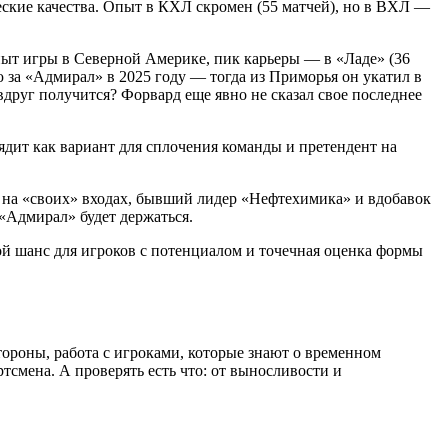
еские качества. Опыт в КХЛ скромен (55 матчей), но в ВХЛ —
опыт игры в Северной Америке, пик карьеры — в «Ладе» (36
ю за «Адмирал» в 2025 году — тогда из Приморья он укатил в
друг получится? Форвард еще явно не сказал свое последнее
ядит как вариант для сплочения команды и претендент на
р на «своих» входах, бывший лидер «Нефтехимика» и вдобавок
«Адмирал» будет держаться.
й шанс для игроков с потенциалом и точечная оценка формы
ороны, работа с игроками, которые знают о временном
тсмена. А проверять есть что: от выносливости и