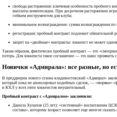
свобода расторжения: ключевая особенность пробного кон
выплаты компенсации. При досрочном расторжении игрок
гибким инструментом для клуба;
минимальное вознаграждение: сумма вознаграждения по 
регистрация: пробный контракт подлежит обязательной 
запрет на «двойные» контракты: хоккеист не может одн
Таким образом, фактически пробный контракт — это «смотрин
потерь. Для хоккеиста такое соглашение — это шанс проявить с
Новички «Адмирала»: все разные, но е
В преддверии нового сезона владивостокский «Адмирал» закл
который пока не анонсировал подобных сделок, — «моряки» сф
и КХЛ у всех пяти хоккеистов внушительный.
Пробный контракт с «Адмиралом» заключили:
Данила Хулапов (25 лет): «системный» воспитанник ЦСК
состава», которому возраст позволяет еще многое сказат