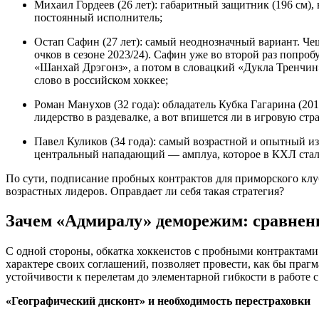
Михаил Гордеев (26 лет): габаритный защитник (196 см)
постоянный исполнитель;
Остап Сафин (27 лет): самый неоднозначный вариант. Че
очков в сезоне 2023/24). Сафин уже во второй раз попро
«Шанхай Дрэгонз», а потом в словацкий «Дукла Тренчин»
слово в российском хоккее;
Роман Манухов (32 года): обладатель Кубка Гагарина (20
лидерство в раздевалке, а вот впишется ли в игровую ст
Павел Куликов (34 года): самый возрастной и опытный и
центральный нападающий — амплуа, которое в КХЛ стало
По сути, подписание пробных контрактов для приморского клу
возрастных лидеров. Оправдает ли себя такая стратегия?
Зачем «Адмиралу» деморежим: сравнен
С одной стороны, обкатка хоккеистов с пробными контрактами
характере своих соглашений, позволяет провести, как бы прагм
устойчивости к перелетам до элементарной гибкости в работе
«Географический дисконт» и необходимость перестраховки