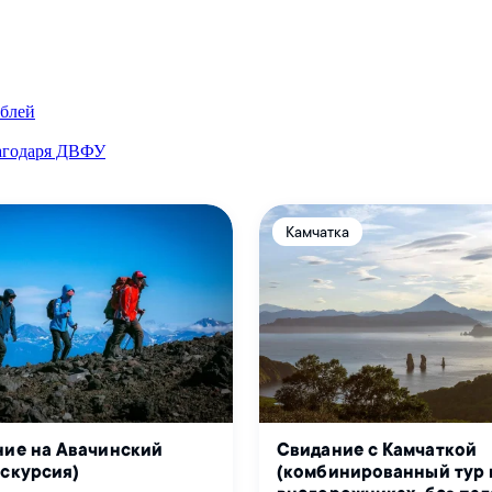
ублей
лагодаря ДВФУ