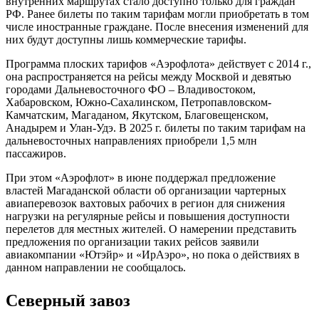
внутренних маршрутах стало доступно только для граждан
РФ. Ранее билеты по таким тарифам могли приобретать в том
числе иностранные граждане. После внесения изменений для
них будут доступны лишь коммерческие тарифы.
Программа плоских тарифов «Аэрофлота» действует с 2014 г.,
она распространяется на рейсы между Москвой и девятью
городами Дальневосточного ФО – Владивостоком,
Хабаровском, Южно-Сахалинском, Петропавловском-
Камчатским, Магаданом, Якутском, Благовещенском,
Анадырем и Улан-Удэ. В 2025 г. билеты по таким тарифам на
дальневосточных направлениях приобрели 1,5 млн
пассажиров.
При этом «Аэрофлот» в июне поддержал предложение
властей Магаданской области об организации чартерных
авиаперевозок вахтовых рабочих в регион для снижения
нагрузки на регулярные рейсы и повышения доступности
перелетов для местных жителей. О намерении представить
предложения по организации таких рейсов заявили
авиакомпании «Ютэйр» и «ИрАэро», но пока о действиях в
данном направлении не сообщалось.
Северный завоз