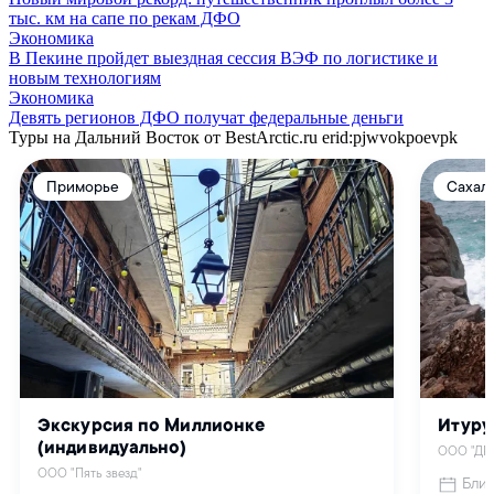
тыс. км на сапе по рекам ДФО
Экономика
В Пекине пройдет выездная сессия ВЭФ по логистике и
новым технологиям
Экономика
Девять регионов ДФО получат федеральные деньги
Туры на Дальний Восток от BestArctic.ru
erid:pjwvokpoevpk