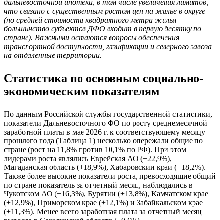
дальневосточной ипотеки, в том числе увеличения лимитов,
что связано с существенным ростом цен на жилье в округе
(по средней стоимости квадратного метра жилья
большинство субъектов ДФО входит в первую десятку по
стране). Важными остаются вопросы обеспечения
транспортной доступности, газификации и северного завоза
на отдаленные территории.
Статистика по основным социально-
экономическим показателям
По данным Российской службы государственной статистики,
показатели Дальневосточного ФО по росту среднемесячной
заработной платы в мае 2026 г. к соответствующему месяцу
прошлого года (Таблица 1) несколько опережали общие по
стране (рост на 11,8% против 10,1% по РФ). При этом
лидерами роста являлись Еврейская АО (+22,9%),
Магаданская область (+18,9%), Хабаровский край (+18,2%).
Также более высокие показатели роста, превосходящие общий
по стране показатель за отчетный месяц, наблюдались в
Чукотском АО (+16,3%), Бурятии (+13,8%), Камчатском крае
(+12,9%), Приморском крае (+12,1%) и Забайкальском крае
(+11,3%). Менее всего заработная плата за отчетный месяц