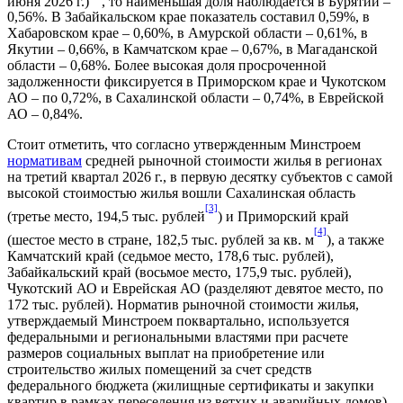
июня 2026 г.)
, то наименьшая доля наблюдается в Бурятии –
0,56%. В Забайкальском крае показатель составил 0,59%, в
Хабаровском крае – 0,60%, в Амурской области – 0,61%, в
Якутии – 0,66%, в Камчатском крае – 0,67%, в Магаданской
области – 0,68%. Более высокая доля просроченной
задолженности фиксируется в Приморском крае и Чукотском
АО – по 0,72%, в Сахалинской области – 0,74%, в Еврейской
АО – 0,84%.
Стоит отметить, что согласно утвержденным Минстроем
нормативам
средней рыночной стоимости жилья в регионах
на третий квартал 2026 г., в первую десятку субъектов с самой
высокой стоимостью жилья вошли Сахалинская область
[3]
(третье место, 194,5 тыс. рублей
) и Приморский край
[4]
(шестое место в стране, 182,5 тыс. рублей за кв. м
), а также
Камчатский край (седьмое место, 178,6 тыс. рублей),
Забайкальский край (восьмое место, 175,9 тыс. рублей),
Чукотский АО и Еврейская АО (разделяют девятое место, по
172 тыс. рублей). Норматив рыночной стоимости жилья,
утверждаемый Минстроем поквартально, используется
федеральными и региональными властями при расчете
размеров социальных выплат на приобретение или
строительство жилых помещений за счет средств
федерального бюджета (жилищные сертификаты и закупки
квартир в рамках переселения из ветхих и аварийных домов).