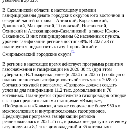
увеличить до 32%
.
В Сахалинской области к настоящему времени
газифицированы девять городских округов юго-восточной и
северной частей острова – Анивский, Корсаковский,
Долинский, Макаровский, Тымовский, Ногликский,
Охинский и Александровск-Сахалинский, а также Южно-
Сахалинск. В них газифицированы 62 населенных пункта,
уровень газификации региона достиг 68%. В 2027-28 гг.
планируется подключить к газу Поронайский и
[9]
Смирныховский городские округа
.
В регионе в настоящее время действует программа развития
газоснабжения и газификации на 2026-30 гг. (при этом
губернатор В.Лимаренко ранее (в 2024 г. и 2025 г.) сообщал о
планах полностью газифицировать область уже к 2028 г.).
Согласно текущей программе, «Газпром» должен создать
условия для газификации 11,2 тыс. домовладений и 78
котельных. Планируется строительство газопроводов-отводов
с газораспределительными станциями «Взморье»,
«Победино» и «Холмск», а также сооружение более 950 км
межпоселковых и внутрипоселковых газопроводов.
Предыдущая программа газификации региона
реализовывалась в 2021-25 гг., в рамках нее доступ к сетевому
газу получили 8,1 тыс. домовладений и 35 котельных в