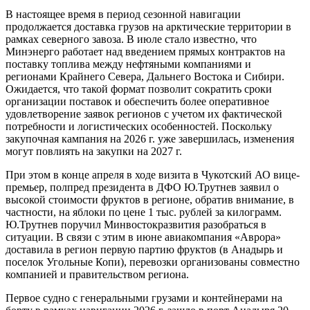
В настоящее время в период сезонной навигации
продолжается доставка грузов на арктические территории в
рамках северного завоза. В июле стало известно, что
Минэнерго работает над введением прямых контрактов на
поставку топлива между нефтяными компаниями и
регионами Крайнего Севера, Дальнего Востока и Сибири.
Ожидается, что такой формат позволит сократить сроки
организации поставок и обеспечить более оперативное
удовлетворение заявок регионов с учетом их фактической
потребности и логистических особенностей. Поскольку
закупочная кампания на 2026 г. уже завершилась, изменения
могут повлиять на закупки на 2027 г.
При этом в конце апреля в ходе визита в Чукотский АО вице-
премьер, полпред президента в ДФО Ю.Трутнев заявил о
высокой стоимости фруктов в регионе, обратив внимание, в
частности, на яблоки по цене 1 тыс. рублей за килограмм.
Ю.Трутнев поручил Минвостокразвития разобраться в
ситуации. В связи с этим в июне авиакомпания «Аврора»
доставила в регион первую партию фруктов (в Анадырь и
поселок Угольные Копи), перевозки организованы совместно
компанией и правительством региона.
Первое судно с генеральными грузами и контейнерами на