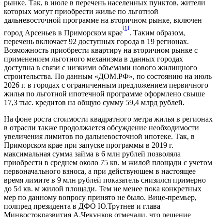
рынке. Так, в июле в перечень населенных пунктов, жители
которых могут приобрести жилье по льготной
дальневосточной программе на вторичном рынке, включен
[1]
город Арсеньев в Приморском крае
. Таким образом,
перечень включает 92 доступных города в 19 регионах.
Возможность приобрести квартиру на вторичном рынке с
применением льготного механизма в данных городах
доступна в связи с низкими объемами нового жилищного
строительства. По данным «ДОМ.РФ», по состоянию на июль
2026 г. в городах с ограниченным предложением первичного
жилья по льготной ипотечной программе оформлено свыше
17,3 тыс. кредитов на общую сумму 59,4 млрд рублей.
На фоне роста стоимости квадратного метра жилья в регионах
в отрасли также продолжается обсуждение необходимости
увеличения лимитов по дальневосточной ипотеке. Так, в
Приморском крае при запуске программы в 2019 г.
максимальная сумма займа в 6 млн рублей позволяла
приобрести в среднем около 75 кв. м жилой площади с учетом
первоначального взноса, а при действующем в настоящее
время лимите в 9 млн рублей показатель снизился примерно
до 54 кв. м жилой площади. Тем не менее пока конкретных
мер по данному вопросу принято не было. Вице-премьер,
полпред президента в ДФО Ю.Трутнев и глава
Минвостокразвития А.Чекунков отмечали, что решение