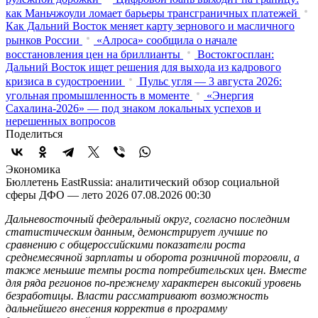
как Маньчжоули ломает барьеры трансграничных платежей
Как Дальний Восток меняет карту зернового и масличного
рынков России
«Алроса» сообщила о начале
восстановления цен на бриллианты
Востокгосплан:
Дальний Восток ищет решения для выхода из кадрового
кризиса в судостроении
Пульс угля — 3 августа 2026:
угольная промышленность в моменте
«Энергия
Сахалина-2026» — под знаком локальных успехов и
нерешенных вопросов
Поделиться
Экономика
Бюллетень EastRussia: аналитический обзор социальной
сферы ДФО — лето 2026
07.08.2026 00:30
Дальневосточный федеральный округ, согласно последним
статистическим данным, демонстрирует лучшие по
сравнению с общероссийскими показатели роста
среднемесячной зарплаты и оборота розничной торговли, а
также меньшие темпы роста потребительских цен. Вместе
для ряда регионов по-прежнему характерен высокий уровень
безработицы. Власти рассматривают возможность
дальнейшего внесения корректив в программу