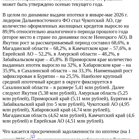
может быть утверждено осенью текущего года.
В целом по динамике выдачи ипотеки в январе-мае 2026 г.
лидером Дальневосточного ФО стал Чукотский АО, где
количество оформленных жилищных кредитов выросло на
89,9% относительно аналогичного периода прошлого года
(второе место в стране по динамике после Ненецкого АО). В
Якутии рост за рассматриваемый период составил 68,6%, в
Магаданской области – 68,2%, в Камчатском крае – 57,6%, в
Еврейской АО – 52,2%, в Амурской области – 48,2%, в
Забайкальском крае – 45,8%. В Приморском крае количество
выданных ипотек выросло на 32%, в Хабаровском крае – на
35,9%, в Сахалинской области – на 33,3%. Наименьший рост
зафиксирован в Бурятии – на 25,5%. Наиболее крупный
средний ипотечный кредит в округе фиксируется в
Сахалинской области – в размере 5,41 млн рублей. Далее
следуют Якутия (5,38 млн рублей), Амурская область (5,25
млн рублей), Приморский край (5,11 млн рублей), Бурятия и
Забайкальский край (по 5 млн рублей), Чукотский АО (4,95
млн рублей), Хабаровский край (4,74 млн рублей),
Магаданская область (4,62 млн рублей), Камчатский край (4,6
млн рублей) и Еврейская АО (4,51 млн рублей).
Что касается просроченной задолженности по ипотеке (на 1
[2]