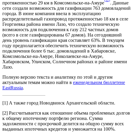
протяженностью 29 км в Комсомольске-на-Амуре
. Данные
сети создали возможность для газификации 763 домовладений
города. В июне компания ввела в эксплуатацию
распределительный газопровод протяженностью 18 км в селе
Георгиевка района имени Лазо, что создало техническую
возможность для подключения к газу 212 частных домов
(всего в селе газифицированы 67 домов). На сегодняшний
день уровень газификации края составляет 63%. В текущем
году предполагается обеспечить техническую возможность
подключения более 6 тыс. домовладений в Хабаровске,
Комсомольске-на-Амуре, Николаевске-на-Амуре,
Хабаровском, Ульчском, Солнечном районах и районе имени
Лазо.
Полную версию текста и аналитику по этой и другим
актуальным темам можно найти в
еженедельном бюллетене
EastRussia
.
[1]
А также город Новодвинск Архангельской области.
[2]
Рассчитывается как отношение объема проблемных долгов
к общему ипотечному портфелю региона. Сумма
задолженности с просрочкой делится на общую сумму всех
выданных ипотечных кредитов и умножается на 100%.