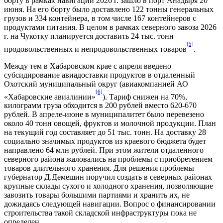
борту в рамках навигации 2026 г. зашло в порт Анадыря 20
июня. На его борту было доставлено 122 тонны генеральных
грузов и 334 контейнера, в том числе 167 контейнеров с
продуктами питания. В целом в рамках северного завоза 2026
г. на Чукотку планируется доставить 24 тыс. тонн
[5]
продовольственных и непродовольственных товаров
.
Между тем в Хабаровском крае с апреля введено
субсидирование авиадоставки продуктов в отдаленный
Охотский муниципальный округ (авиакомпанией АО
[6]
«Хабаровские авиалинии»
). Тариф снижен на 70%,
килограмм груза обходится в 200 рублей вместо 620-670
рублей. В апреле-июне в муниципалитет было перевезено
около 40 тонн овощей, фруктов и молочной продукции. План
на текущий год составляет до 51 тыс. тонн. На доставку 28
социально значимых продуктов из краевого бюджета будет
направлено 64 млн рублей. При этом жители отдаленного
северного района жаловались на проблемы с приобретением
товаров длительного хранения. Для решения проблемы
губернатор Д.Демешин поручил создать в северных районах
крупные склады сухого и холодного хранения, позволяющие
завозить товары большими партиями и хранить их, не
дожидаясь следующей навигации. Вопрос о финансировании
строительства такой складской инфраструктуры пока не
определен.