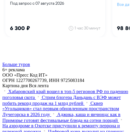
Больше туров
6+ реклама
ООО «Пресс Код ИТ»
ОГРН 1227700267739, ИНН 9725083184
Картина дня
Вся лента
Хабаровский край вошел в топ-5 регионов РФ по падению
поголовья скота
Стрим блогера Даньдань с ВЭФ может
побить рекорд продаж на 1 млрд рублей
Сквер
«Угольщиков» стал первым обновленным пространством
Лучегорска в 2026 году
Аджика, каша и яичница: как в
Приморье готовят фестивальные блюда на сотни порций
На аэродроме в Охотске приступили к ремонту перрона и
рулежной дорожки
Цифровой юань выходит на границу: