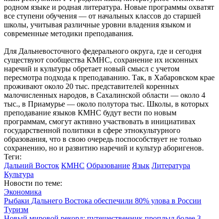
родном языке и родная литература. Новые программы охватят
все ступени обучения — от начальных классов до старшей
школы, учитывая различные уровни владения языком и
современные методики преподавания.
Для Дальневосточного федерального округа, где и сегодня
существуют сообщества КМНС, сохранение их исконных
наречий и культуры обретает новый смысл с учетом
пересмотра подхода к преподаванию. Так, в Хабаровском крае
проживают около 20 тыс. представителей коренных
малочисленных народов, в Сахалинской области — около 4
тыс., в Приамурье — около полутора тыс. Школы, в которых
преподавание языков КМНС будут вести по новым
программам, смогут активно участвовать в инициативах
государственной политики в сфере этнокультурного
образования, что в свою очередь поспособствует не только
сохранению, но и развитию наречий и культур аборигенов.
Теги:
Дальний Восток
КМНС
Образование
Язык
Литература
Культура
Новости по теме:
Экономика
Рыбаки Дальнего Востока обеспечили 80% улова в России
Туризм
Новый мировой рекорд: путешественник проплыл более 3