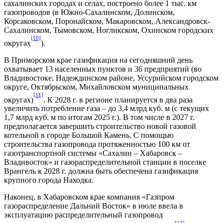
сахалинских городах и селах, построено более 1 тыс. км
газопроводов (в Южно-Сахалинском, Долинском,
Корсаковском, Поронайском, Макаровском, Александровск-
Сахалинском, Тымовском, Ногликском, Охинском городских
[10]
округах
).
В Приморском крае газификация на сегодняшний день
охватывает 13 населенных пунктов и 36 предприятий (во
Владивостоке, Надеждинском районе, Уссурийском городском
округе, Октябрьском, Михайловском муниципальных
[11]
округах)
. К 2028 г. в регионе планируется в два раза
увеличить потребление газа – до 3,4 млрд куб. м (с текущих
1,7 млрд куб. м по итогам 2025 г.). В том числе в 2027 г.
предполагается завершить строительство новой газовой
котельной в городе Большой Камень. С помощью
строительства газопровода протяженностью 100 км от
газотранспортной системы «Сахалин – Хабаровск –
Владивосток» и газораспределительной станции в поселке
Врангель к 2028 г. должна быть обеспечена газификация
крупного города Находка.
Наконец, в Хабаровском крае компания «Газпром
газораспределение Дальний Восток» в июле ввела в
эксплуатацию распределительный газопровод
[12]