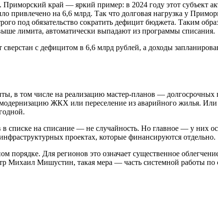
 Приморский край — яркий пример: в 2024 году этот субъект ак
ло привлечено на 6,6 млрд. Так что долговая нагрузка у Примор
трого под обязательство сократить дефицит бюджета. Таким обр
 выше лимита, автоматически выпадают из программы списания.
 сверстан с дефицитом в 6,6 млрд рублей, а доходы запланирова
иты, в том числе на реализацию мастер-планов — долгосрочных 
 модернизацию ЖКХ или переселение из аварийного жилья. Или 
годной.
в в списке на списание — не случайность. Но главное — у них о
 инфраструктурных проектах, которые финансируются отдельно.
м порядке. Для регионов это означает существенное облегчение
стр Михаил Мишустин, такая мера — часть системной работы п