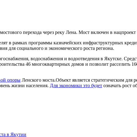
 мостового перехода через реку Лена. Мост включен в нацпроек
елят в рамках программы казначейских инфраструктурных креди
вия для социального и экономического роста региона.
ергоснабжения, водоснабжения и водоотведения в Якутске. Сред
оительства 46 многоквартирных домов и позволит расселить 160
вой опоры
Ленского моста.Объект является стратегическим для ре
овень жизни населения.
Для экономики это будет
означать рост о
ста в Якутии