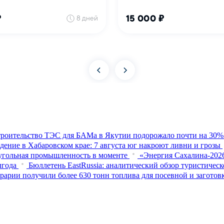
роительство ТЭС для БАМа в Якутии подорожало почти на 30%
ение в Хабаровском крае: 7 августа юг накроют ливни и грозы
: угольная промышленность в моменте
«Энергия Сахалина-202
лгода
Бюллетень EastRussia: аналитический обзор туристичес
рарии получили более 630 тонн топлива для посевной и заготов