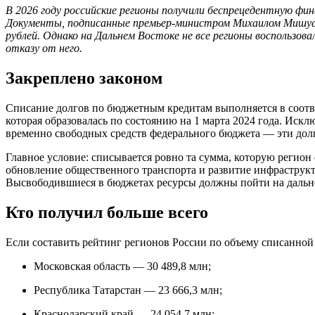
В 2026 году российские регионы получили беспрецедентную 
Документы, подписанные премьер-министром Михаилом Мишусти
рублей. Однако на Дальнем Востоке не все регионы воспользов
отказу от него.
Закреплено законом
Списание долгов по бюджетным кредитам выполняется в соотве
которая образовалась по состоянию на 1 марта 2024 года. Искл
временно свободных средств федерального бюджета — эти долги
Главное условие: списывается ровно та сумма, которую регио
обновление общественного транспорта и развитие инфраструкту
Высвободившиеся в бюджетах ресурсы должны пойти на дальн
Кто получил больше всего
Если составить рейтинг регионов России по объему списанной
Московская область — 30 489,8 млн;
Республика Татарстан — 23 666,3 млн;
Краснодарский край — 24 054,7 млн;