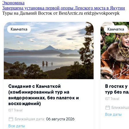
Экономика
Завершена установка первой опоры Ленского моста в Якутии
Туры на Дальний Восток от BestArctic.ru
erid:pjwvokpoevpk