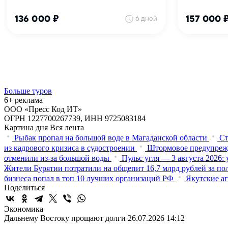
Больше туров
6+ реклама
ООО «Пресс Код ИТ»
ОГРН 1227700267739, ИНН 9725083184
Картина дня
Вся лента
Рыбак пропал на большой воде в Магаданской области
Ст
из кадрового кризиса в судостроении
Штормовое предупрежд
отменили из-за большой воды
Пульс угля — 3 августа 2026
Жители Бурятии потратили на общепит 16,7 млрд рублей за по
бизнеса попал в топ 10 лучших организаций РФ
Якутские аг
Поделиться
Экономика
Дальнему Востоку прощают долги
26.07.2026 14:12