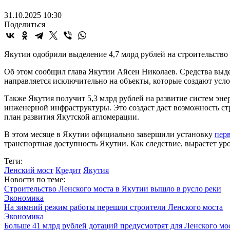
31.10.2025 10:30
Поделиться
Якутии одобрили выделение 4,7 млрд рублей на строительство
Об этом сообщил глава Якутии Айсен Николаев. Средства выд
направляется исключительно на объекты, которые создают усло
Также Якутия получит 5,3 млрд рублей на развитие систем эн
инженерной инфраструктуры. Это создаст даст возможность стр
план развития Якутской агломерации.
В этом месяце в Якутии официально завершили установку
пер
транспортная доступность Якутии. Как следствие, вырастет ур
Теги:
Ленский мост
Кредит
Якутия
Новости по теме:
Строительство Ленского моста в Якутии вышло в русло реки
Экономика
На зимний режим работы перешли строители Ленского моста
Экономика
Больше 41 млрд рублей дотаций предусмотрят для Ленского мо