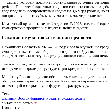
— фильтр, который могли не пройти дальневосточные регионы.
рублей. При этом бюджетных кредитов (тех, что списывают) бы
года продлили беспроцентный кредит на 3,6 млрд рублей, но с
дисциплину — и те субъекты, у кого есть коммерческие долги
Камчатский край — тоже не без долгов. В 2026 году его бюджет
коммерческие кредиты и выпускать ценные бумаги.
Сахалин не участвовал в акции щедрости
Сахалинская область в 2025–2026 годах брала бюджетные кред
смог доказать, что высвободившиеся деньги пойдут именно на
того, что посчитали эту процедуру слишком сложной или невы
Так или иначе, отсутствие этих трех дальневосточных регионо
инструменты, вроде реструктуризации кредитов или участия в
Минфину России поручено обеспечить списание в установленно
обслуживания долгов на развитие. Как отметил премьер-мини
инвестиций в социальную сферу и инфраструктуру.
Теги:
Дальний Восток
финансы
кредиты
бюджет
долги
Читать полностью
Поделиться