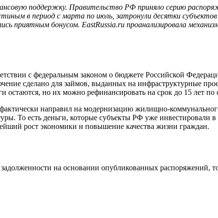
финансовую поддержку. Правительство РФ приняло серию распо
ным в период с марта по июль, затронули десятки субъектов 
ались приятным бонусом. EastRussia.ru проанализировала механи
тствии с федеральным законом о бюджете Российской Федерации
ючение сделано для займов, выданных на инфраструктурные проек
 остаются, но их можно рефинансировать на срок до 15 лет по 
н фактически направил на модернизацию жилищно-коммунального
ры. То есть деньги, которые субъекты РФ уже инвестировали в 
ейший рост экономики и повышение качества жизни граждан.
 задолженности на основании опубликованных распоряжений, то