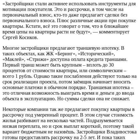
«Застройщики стали активнее использовать инструменты для
мотивации покупателя. Это и рассрочки, в том числе на
первоначальный взнос, кто-то даже предлагает сделки без
первоначального взноса. Плюс различные акции при покупке
квартиры. Кстати, всё это говорит о том, что в ближайшее
время цены на квартиры расти не будут», — комментирует
Сергей Косиков.
Многие застройщики предлагают траншевую ипотеку. В
таких объектах, как ЖК «Беринг», «Исторический»,
«Маклей», «Стрижи» доступна оплата кредита траншами.
Первый транш может быть крупным – вплоть до 30
процентов от стоимости квартиры, или символическим –
всего 1 рубль. Однако такие послабления действуют только на
срок реализации проекта, потом заёмщик начинает вносить
основные платежи в обычном порядке. Траншевая ипотека –
это отличная возможность выиграть время и деньги до ввода
объекта в эксплуатацию. Но суммы сделки она не снижает.
Некоторые компании так же предлагают покупку квартиры в
рассрочку под умеренный процент. В этом случае стоимость
жилья разбивают на несколько частей. Подразумевается
низкая переплата, но и срок выплат короткий, поэтому такой
вариант бюджетным не назовёшь. Застройщики Владивостока
готовы предоставлять рассрочку на 2-5 лет. И пока таких