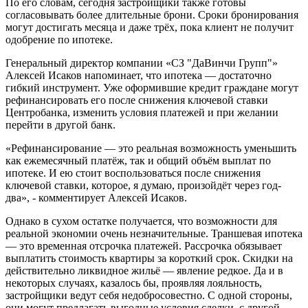
По его словам, сегодня застройщики также готовы
согласовывать более длительные брони. Сроки бронирования
могут достигать месяца и даже трёх, пока клиент не получит
одобрение по ипотеке.
Генеральный директор компании «СЗ "ДаВинчи Групп"»
Алексей Исаков напоминает, что ипотека — достаточно
гибкий инструмент. Уже оформившие кредит граждане могут
рефинансировать его после снижения ключевой ставки
Центробанка, изменить условия платежей и при желании
перейти в другой банк.
«Рефинансирование — это реальная возможность уменьшить
как ежемесячный платёж, так и общий объём выплат по
ипотеке. И ею стоит воспользоваться после снижения
ключевой ставки, которое, я думаю, произойдёт через год-
два», - комментирует Алексей Исаков.
Однако в сухом остатке получается, что возможности для
реальной экономии очень незначительные. Траншевая ипотека
— это временная отсрочка платежей. Рассрочка обязывает
выплатить стоимость квартиры за короткий срок. Скидки на
действительно ликвидное жильё — явление редкое. Да и в
некоторых случаях, казалось бы, проявляя лояльность,
застройщики ведут себя недобросовестно. С одной стороны,
они могут предлагать выгодные условия сделки, с другой,