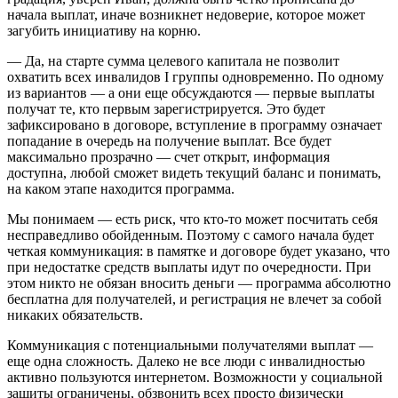
начала выплат, иначе возникнет недоверие, которое может
загубить инициативу на корню.
— Да, на старте сумма целевого капитала не позволит
охватить всех инвалидов I группы одновременно. По одному
из вариантов — а они еще обсуждаются — первые выплаты
получат те, кто первым зарегистрируется. Это будет
зафиксировано в договоре, вступление в программу означает
попадание в очередь на получение выплат. Все будет
максимально прозрачно — счет открыт, информация
доступна, любой сможет видеть текущий баланс и понимать,
на каком этапе находится программа.
Мы понимаем — есть риск, что кто-то может посчитать себя
несправедливо обойденным. Поэтому с самого начала будет
четкая коммуникация: в памятке и договоре будет указано, что
при недостатке средств выплаты идут по очередности. При
этом никто не обязан вносить деньги — программа абсолютно
бесплатна для получателей, и регистрация не влечет за собой
никаких обязательств.
Коммуникация с потенциальными получателями выплат —
еще одна сложность. Далеко не все люди с инвалидностью
активно пользуются интернетом. Возможности у социальной
защиты ограничены, обзвонить всех просто физически