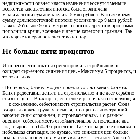
недвижимости бизнес-класса изменения коснутся меньше
всего, так как льготная ипотека была ограничена
максимальной суммой кредита 6 млн рублей. В то же время
сумму дальневосточной ипотеки увеличили до 9 млн рублей
за жильё больше 60 кв. метров, а список адресатов программы
пополнили врачи, военные и другие категории граждан. Так
что у девелоперов остались точки опоры.
Не больше пяти процентов
Интересно, что никто из риелторов и застройщиков не
ожидает серьёзного снижения цен. «Максимум 5 процентов, и
то локально».
«Во-первых, бизнес-модель проекта согласована с банком.
Банк предоставил деньги на строительство и не даст серьёзно
снизить цены. Во-вторых, есть ещё и рыночная составляющая
— к сожалению, себестоимость строительства растёт. Сюда
входит и оплата труда, учитывая, что приток иностранной
рабочей силы ограничен, и стройматериалы. По разным
оценкам, себестоимость стройматериалов за последние два
года выросла на 60-70 процентов. Так что на рынке возможна
небольшая стагнация, но думаю, что снижения цен больше,
чем на пять процентов, мы не увидим», — считает Алексей