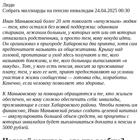
Люди
Собрать миллиарды на пенсии инвалидам
24.04.2025 00:30
Иван Маньковский более 20 лет помогает «ненужным» людям
— тем, кто остался без всякой поддержки: одиноким
старикам, лежачим больным, у которых нет или от которых
отказались родственники, и просто тем, кому некуда идти.
Он организовал в пригороде Хабаровска два приюта, хотя сам
предпочитает называть их общежитиями. Крышу над
головой, пропитание и уход здесь получают и те, кого
называют бомжами, и те, кого больницы выписывают «в
никуда». Тот, у кого есть пенсия, вносит за проживание
плату, тем, у кого ее нет, приют предоставляют на условии
участия в жизни сообщества — готовка еды, хозработы.
Конечно, если человеку позволяет это здоровье.
К Маньковскому за помощью обращаются и те, кто жильем
обеспечен, но кому сложно обеспечить себя: инвалиды,
проживающие в селах Хабаровского района. Чтобы помочь им
финансово, Иван Маньковский решил создать целевой капитал
— аккумулировать большой объем средств, на проценты с
которых инвалидам будет выплачиваться доплата к пенсии в
5000 рублей.