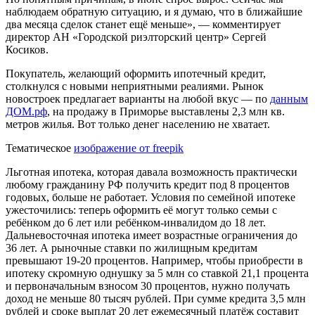
наблюдаем обратную ситуацию, и я думаю, что в ближайшие
два месяца сделок станет ещё меньше», — комментирует
директор АН «Городской риэлторский центр» Сергей
Косиков.
Покупатель, желающий оформить ипотечный кредит,
столкнулся с новыми неприятными реалиями. Рынок
новостроек предлагает варианты на любой вкус — по
данным
ДОМ.рф
, на продажу в Приморье выставлены 2,3 млн кв.
метров жилья. Вот только денег населению не хватает.
Тематическое
изображение от freepik
Льготная ипотека, которая давала возможность практически
любому гражданину РФ получить кредит под 8 процентов
годовых, больше не работает. Условия по семейной ипотеке
ужесточились: теперь оформить её могут только семьи с
ребёнком до 6 лет или ребёнком-инвалидом до 18 лет.
Дальневосточная ипотека имеет возрастные ограничения до
36 лет. А рыночные ставки по жилищным кредитам
превышают 19-20 процентов. Например, чтобы приобрести в
ипотеку скромную однушку за 5 млн со ставкой 21,1 процента
и первоначальным взносом 30 процентов, нужно получать
доход не меньше 80 тысяч рублей. При сумме кредита 3,5 млн
рублей и сроке выплат 20 лет ежемесячный платёж составит