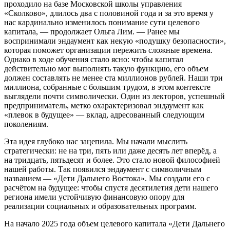
проходило на базе Московской школы управления
«Сколково», длилось два с половиной года и за это время у
нас кардинально изменилось понимание сути целевого
капитала, — продолжает Ольга Лим. — Ранее мы
воспринимали эндаумент как некую «подушку безопасности»,
которая поможет организации пережить сложные времена.
Однако в ходе обучения стало ясно: чтобы капитал
действительно мог выполнять такую функцию, его объем
должен составлять не менее ста миллионов рублей. Наши три
миллиона, собранные с большим трудом, в этом контексте
выглядели почти символически. Один из лекторов, успешный
предприниматель, метко охарактеризовал эндаумент как
«плевок в будущее» — вклад, адресованный следующим
поколениям.
Эта идея глубоко нас зацепила. Мы начали мыслить
стратегически: не на три, пять или даже десять лет вперёд, а
на тридцать, пятьдесят и более. Это стало новой философией
нашей работы. Так появился эндаумент с символичным
названием — «Дети Дальнего Востока». Мы создали его с
расчётом на будущее: чтобы спустя десятилетия дети нашего
региона имели устойчивую финансовую опору для
реализации социальных и образовательных программ.
На начало 2025 года объем целевого капитала «Дети Дальнего