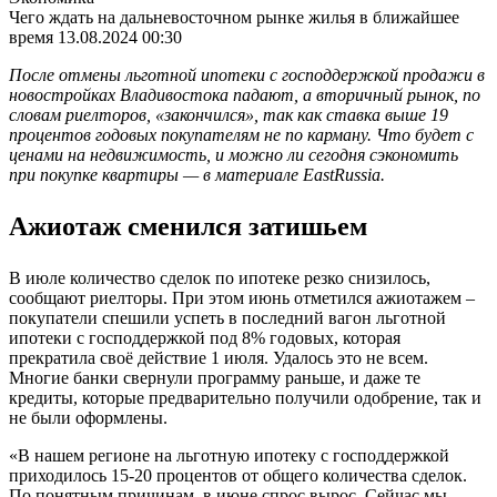
Чего ждать на дальневосточном рынке жилья в ближайшее
время
13.08.2024 00:30
После отмены льготной ипотеки с господдержкой продажи в
новостройках Владивостока падают, а вторичный рынок, по
словам риелторов, «закончился», так как ставка выше 19
процентов годовых покупателям не по карману. Что будет с
ценами на недвижимость, и можно ли сегодня сэкономить
при покупке квартиры — в материале EastRussia.
Ажиотаж сменился затишьем
В июле количество сделок по ипотеке резко снизилось,
сообщают риелторы. При этом июнь отметился ажиотажем –
покупатели спешили успеть в последний вагон льготной
ипотеки с господдержкой под 8% годовых, которая
прекратила своё действие 1 июля. Удалось это не всем.
Многие банки свернули программу раньше, и даже те
кредиты, которые предварительно получили одобрение, так и
не были оформлены.
«В нашем регионе на льготную ипотеку с господдержкой
приходилось 15-20 процентов от общего количества сделок.
По понятным причинам, в июне спрос вырос. Сейчас мы