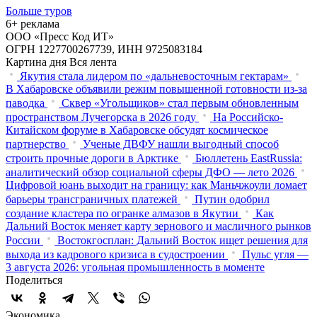
Больше туров
6+ реклама
ООО «Пресс Код ИТ»
ОГРН 1227700267739, ИНН 9725083184
Картина дня
Вся лента
Якутия стала лидером по «дальневосточным гектарам»
В Хабаровске объявили режим повышенной готовности из‑за
паводка
Сквер «Угольщиков» стал первым обновленным
пространством Лучегорска в 2026 году
На Российско-
Китайском форуме в Хабаровске обсудят космическое
партнерство
Ученые ДВФУ нашли выгодный способ
строить прочные дороги в Арктике
Бюллетень EastRussia:
аналитический обзор социальной сферы ДФО — лето 2026
Цифровой юань выходит на границу: как Маньчжоули ломает
барьеры трансграничных платежей
Путин одобрил
создание кластера по огранке алмазов в Якутии
Как
Дальний Восток меняет карту зернового и масличного рынков
России
Востокгосплан: Дальний Восток ищет решения для
выхода из кадрового кризиса в судостроении
Пульс угля —
3 августа 2026: угольная промышленность в моменте
Поделиться
Экономика