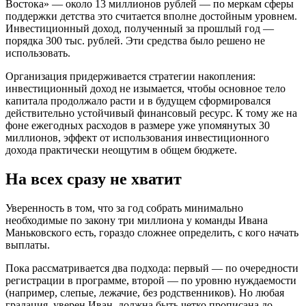
Востока» — около 13 миллионов рублей — по меркам сферы
поддержки детства это считается вполне достойным уровнем.
Инвестиционный доход, полученный за прошлый год —
порядка 300 тыс. рублей. Эти средства было решено не
использовать.
Организация придерживается стратегии накопления:
инвестиционный доход не изымается, чтобы основное тело
капитала продолжало расти и в будущем сформировался
действительно устойчивый финансовый ресурс. К тому же на
фоне ежегодных расходов в размере уже упомянутых 30
миллионов, эффект от использования инвестиционного
дохода практически неощутим в общем бюджете.
На всех сразу не хватит
Уверенность в том, что за год собрать минимально
необходимые по закону три миллиона у команды Ивана
Маньковского есть, гораздо сложнее определить, с кого начать
выплаты.
Пока рассматривается два подхода: первый — по очередности
регистрации в программе, второй — по уровню нуждаемости
(например, слепые, лежачие, без родственников). Но любая
градация, уверен Иван, должна быть четко прописана до