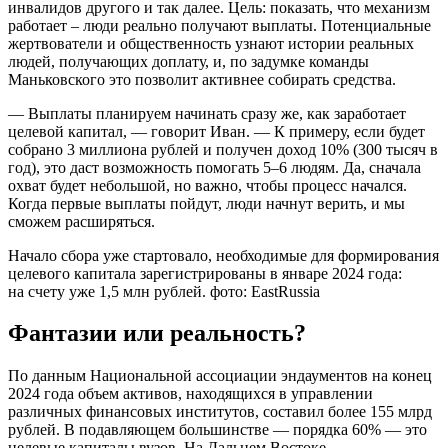
инвалидов другого и так далее. Цель: показать, что механизм
работает – люди реально получают выплаты. Потенциальные
жертвователи и общественность узнают истории реальных
людей, получающих доплату, и, по задумке команды
Маньковского это позволит активнее собирать средства.
— Выплаты планируем начинать сразу же, как заработает
целевой капитал, — говорит Иван. — К примеру, если будет
собрано 3 миллиона рублей и получен доход 10% (300 тысяч в
год), это даст возможность помогать 5–6 людям. Да, сначала
охват будет небольшой, но важно, чтобы процесс начался.
Когда первые выплаты пойдут, люди начнут верить, и мы
сможем расширяться.
Начало сбора уже стартовало, необходимые для формирования
целевого капитала зарегистрированы в январе 2024 года:
на счету уже 1,5 млн рублей. фото: EastRussia
Фантазии или реальность?
По данным Национальной ассоциации эндаументов на конец
2024 года объем активов, находящихся в управлении
различных финансовых институтов, составил более 155 млрд
рублей. В подавляющем большинстве — порядка 60% — это
целевые капиталы вузов. На Дальнем Востоке