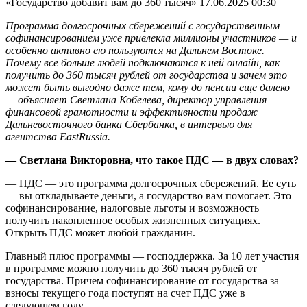
«Государство добавит вам до 360 тысяч»
17.06.2025 00:30
Программа долгосрочных сбережений с государственным
софинансированием уже привлекла миллионы участников — и
особенно активно ею пользуются на Дальнем Востоке.
Почему все больше людей подключаются к ней онлайн, как
получить до 360 тысяч рублей от государства и зачем это
может быть выгодно даже тем, кому до пенсии еще далеко
— объясняет Светлана Кобелева, директор управления
финансовой грамотности и эффективности продаж
Дальневосточного банка Сбербанка, в интервью для
агентства EastRussia.
— Светлана Викторовна, что такое ПДС — в двух словах?
— ПДС — это программа долгосрочных сбережений. Ее суть
— вы откладываете деньги, а государство вам помогает. Это
софинансирование, налоговые льготы и возможность
получить накопленное особых жизненных ситуациях.
Открыть ПДС может любой гражданин.
Главный плюс программы — господдержка. За 10 лет участия
в программе можно получить до 360 тысяч рублей от
государства. Причем софинансирование от государства за
взносы текущего года поступят на счет ПДС уже в
следующем году.