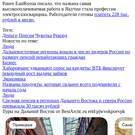
Ранее EastRussia писало, что названа самая
высокооплачиваемая работа в Якутии стала профессия
электрогазосварщика. Работодатели готовы
платить 228 тыс.
рублей в месяц.
Теги:
Деньги
Пенсия
Чукотка
Рекорд
Новости по теме:
Люди
Дальневосточные регионы вошли в число лидеров России по
размеру пенсий неработающих граждан
Бизнес
Хабаровчане удваивают спрос на кредиты: ВТБ фиксирует
рекордный рост выдачи займов
Экономика
Названы продукты, которые сильнее всего подешевели с
начала года
Люди
Средняя пенсия в регионах Дальнего Востока и севера России
превысила 30 тысяч рублей
Туры на Дальний Восток от BestArctic.ru
erid:pjwvokpoevpk