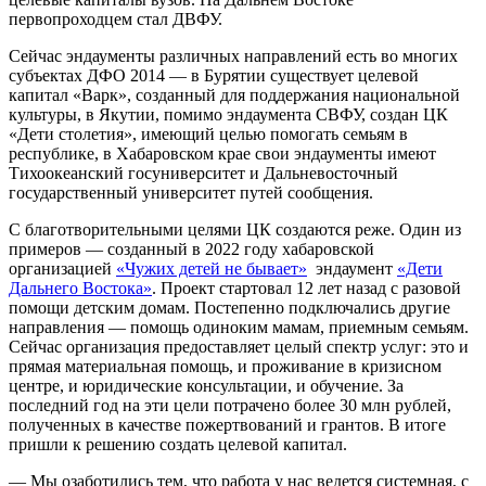
первопроходцем стал ДВФУ.
Сейчас эндаументы различных направлений есть во многих
субъектах ДФО 2014 — в Бурятии существует целевой
капитал «Варк», созданный для поддержания национальной
культуры, в Якутии, помимо эндаумента СВФУ, создан ЦК
«Дети столетия», имеющий целью помогать семьям в
республике, в Хабаровском крае свои эндаументы имеют
Тихоокеанский госуниверситет и Дальневосточный
государственный университет путей сообщения.
С благотворительными целями ЦК создаются реже. Один из
примеров — созданный в 2022 году хабаровской
организацией
«Чужих детей не бывает»
эндаумент
«Дети
Дальнего Востока»
. Проект стартовал 12 лет назад с разовой
помощи детским домам. Постепенно подключались другие
направления — помощь одиноким мамам, приемным семьям.
Сейчас организация предоставляет целый спектр услуг: это и
прямая материальная помощь, и проживание в кризисном
центре, и юридические консультации, и обучение. За
последний год на эти цели потрачено более 30 млн рублей,
полученных в качестве пожертвований и грантов. В итоге
пришли к решению создать целевой капитал.
— Мы озаботились тем, что работа у нас ведется системная, с