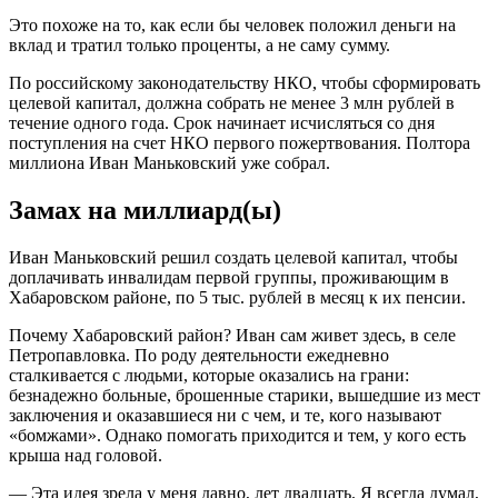
Это похоже на то, как если бы человек положил деньги на
вклад и тратил только проценты, а не саму сумму.
По российскому законодательству НКО, чтобы сформировать
целевой капитал, должна собрать не менее 3 млн рублей в
течение одного года. Срок начинает исчисляться со дня
поступления на счет НКО первого пожертвования. Полтора
миллиона Иван Маньковский уже собрал.
Замах на миллиард(ы)
Иван Маньковский решил создать целевой капитал, чтобы
доплачивать инвалидам первой группы, проживающим в
Хабаровском районе, по 5 тыс. рублей в месяц к их пенсии.
Почему Хабаровский район? Иван сам живет здесь, в селе
Петропавловка. По роду деятельности ежедневно
сталкивается с людьми, которые оказались на грани:
безнадежно больные, брошенные старики, вышедшие из мест
заключения и оказавшиеся ни с чем, и те, кого называют
«бомжами». Однако помогать приходится и тем, у кого есть
крыша над головой.
— Эта идея зрела у меня давно, лет двадцать. Я всегда думал,