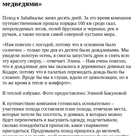
медведями»
Поход в Забайкалье занял десять дней. За это время компания
путешественников прошла порядка 160 км среди скал,
непроходимых лесов, полей брусники и черники, рек и
ручьев, а также песков самой северной пустыни мира.
«Нам повезло с погодой, потому что в основном было
солнечно – только три дня из десяти были дождливыми. Мы
увидели золотую осень, я смогла запустить дрон и снять всю
эту красоту сверху, – отмечает Элина. – Нам очень повезло,
что в дождливые дни мы оказались в деревянных домиках на
Кодаре, потому что в палатках пережидать дождь было бы
сложнее. Вроде бы мы в глуши, вдали от цивилизации, но в
то же время в тепле и комфорте».
В теплой избушке. Фото предоставлено Элиной Бакуновой
К путешествию компания готовилась основательно –
участники похода составляли план похода, отмечали места,
которые хотели бы посетить, и домики, в которых можно
будет переночевать и высушить одежду, подсчитывали,
сколько понадобиться припасов, какое снаряжение
пригодиться. Продумывать поход пришлось до мелочей,