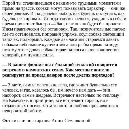
Порой ты сталкиваешься с какими-то трудными моментами
прямо на трассе, собаки могут показывать характер — они же
своенравные. И ты делаешь выбор, как будешь поступать, как
будешь реагировать. Иногда задумываешься, уходишь в себя, и
время пролетает быстро — бац, и этап как будто бы пролетел.
Идем практически без остановок. Так, незначительные паузы:
где-то остановился, поправил упряжь, обул собаке слетевший
тапочек, подкормил. Каждые два часа мы стараемся давать
собакам небольшие кусочки мяса или рыбы прямо на ходу,
потому что ездовая собака теряет колоссальное количество
калорий, им нужны силы.
— В вашем фильме вы с большой теплотой говорите о
встречах в камчатских селах. Как местные жители
реагируют на приезд каюров после долгих переходов?
— Знаете, самые маленькие села, где живет буквально сто
человек, и где, казалось бы, им нечего нам дать — они,
наоборот, самые щедрые. Встречают настолько по-теплому!
На Камчатке, в принципе, все встречают горячо, но в
отдаленных поселках эта теплота и любовь проявляются в
невероятной заботе.
Фото из личного архива Анны Семашкиной