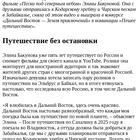
фильме «Пески под северным небом» Элины Бакуновой. Она с
друзьями отправилась к Кодарскому хребту и Чарским пескам
в Забайкалье, сняла об этом видео и выиграла в конкурсе
«Дальний Восток — Земля приключений» в номинации «Пешее
путешествие».
Путешествие без остановки
Элина Бакунова уже пять лет путешествует по России и
снимает фильмы для своего канала в YouTube. Ролики она
монтирует для иностранной аудитории и так знакомит
жителей других стран с многогранной и красочной Россией.
Изначально девушка хотела записать пару роликов о
путешествии на Эльбрус и Байкал, но в итоге втянулась
настолько, что исследовала всю Россию, в том числе Дальний
Восток.
«Я влюбилась в Дальний Восток, здесь очень красиво.
Дальний Восток настолько разнообразный, что каждая моя
поездка была как путешествие по новой планете, – объясняет
Элина. – После путешествия по Сахалину в 2025 году я
поехала во Владивосток, а оттуда должна была добраться до
Забайкалья, где мы с друзьями планировали отправиться в
поход по Кодарскому хребту и Чарской пустыне. Дохать до