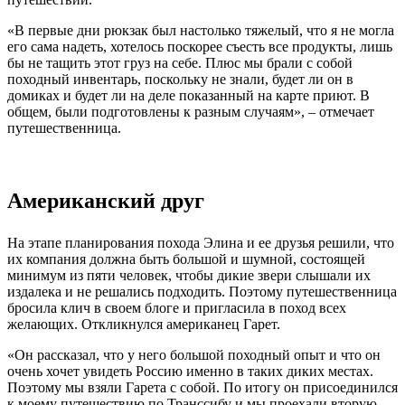
«В первые дни рюкзак был настолько тяжелый, что я не могла
его сама надеть, хотелось поскорее съесть все продукты, лишь
бы не тащить этот груз на себе. Плюс мы брали с собой
походный инвентарь, поскольку не знали, будет ли он в
домиках и будет ли на деле показанный на карте приют. В
общем, были подготовлены к разным случаям», – отмечает
путешественница.
Американский друг
На этапе планирования похода Элина и ее друзья решили, что
их компания должна быть большой и шумной, состоящей
минимум из пяти человек, чтобы дикие звери слышали их
издалека и не решались подходить. Поэтому путешественница
бросила клич в своем блоге и пригласила в поход всех
желающих. Откликнулся американец Гарет.
«Он рассказал, что у него большой походный опыт и что он
очень хочет увидеть Россию именно в таких диких местах.
Поэтому мы взяли Гарета с собой. По итогу он присоединился
к моему путешествию по Транссибу и мы проехали вторую