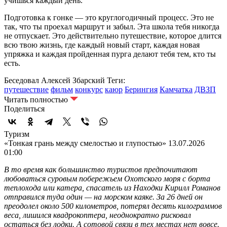
учишься каждый день.
Подготовка к гонке — это круглогодичный процесс. Это не
так, что ты проехал маршрут и забыл. Эта школа тебя никогда
не отпускает. Это действительно путешествие, которое длится
всю твою жизнь, где каждый новый старт, каждая новая
упряжка и каждая пройденная пурга делают тебя тем, кто ты
есть.
Беседовал Алексей Збарский
Теги:
путешествие
фильм
конкурс
каюр
Берингия
Камчатка
ДВЗП
Читать полностью
Поделиться
Туризм
«Тонкая грань между смелостью и глупостью»
13.07.2026
01:00
В то время как большинство туристов предпочитают
любоваться суровым побережьем Охотского моря с борта
теплохода или катера, спасатель из Находки Кирилл Романов
отправился туда один — на морском каяке. За 26 дней он
преодолел около 500 километров, потерял десять килограммов
веса, лишился квадрокоптера, неоднократно рисковал
остаться без лодки. А сотовой связи в тех местах нет вовсе.