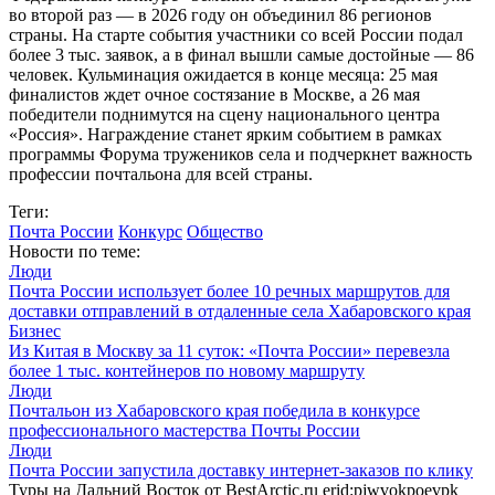
во второй раз — в 2026 году он объединил 86 регионов
страны. На старте события участники со всей России подал
более 3 тыс. заявок, а в финал вышли самые достойные — 86
человек. Кульминация ожидается в конце месяца: 25 мая
финалистов ждет очное состязание в Москве, а 26 мая
победители поднимутся на сцену национального центра
«Россия». Награждение станет ярким событием в рамках
программы Форума тружеников села и подчеркнет важность
профессии почтальона для всей страны.
Теги:
Почта России
Конкурс
Общество
Новости по теме:
Люди
Почта России использует более 10 речных маршрутов для
доставки отправлений в отдаленные села Хабаровского края
Бизнес
Из Китая в Москву за 11 суток: «Почта России» перевезла
более 1 тыс. контейнеров по новому маршруту
Люди
Почтальон из Хабаровского края победила в конкурсе
профессионального мастерства Почты России
Люди
Почта России запустила доставку интернет-заказов по клику
Туры на Дальний Восток от BestArctic.ru
erid:pjwvokpoevpk