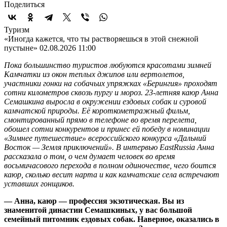
Поделиться
Туризм
«Иногда кажется, что ты растворяешься в этой снежной
пустыне»
02.08.2026 11:00
Пока большинство туристов любуются красотами зимней
Камчатки из окон теплых джипов или вертолетов,
участники гонки на собачьих упряжках «Берингия» проходят
сотни километров сквозь пургу и мороз. 23-летняя каюр Анна
Семашкина выросла в окружении ездовых собак и суровой
камчатской природы. Её короткометражный фильм,
смонтированный прямо в телефоне во время перелета,
обошел сотни конкурентов и принес ей победу в номинации
«Зимнее путешествие» всероссийского конкурса «Дальний
Восток — Земля приключений». В интервью EastRussia Анна
рассказала о том, о чем думает человек во время
восьмичасового перехода в полном одиночестве, чего боится
каюр, сколько весит нарта и как камчатские села встречают
уставших гонщиков.
— Анна, каюр — профессия экзотическая. Вы из
знаменитой династии Семашкиных, у вас большой
семейный питомник ездовых собак. Наверное, оказались в