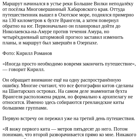
Маршрут начинался в устье реки Большие Вилки неподалёку
от посёлка Многовершинный Хабаровского края. Оттуда
путешественник вышел в Охотское море, поднялся примерно
на 130 километров к бухте Врангеля, а затем повернул
обратно на юг. Первоначально он планировал дойти до
Николаевска-на-Амуре против течения Амура, но
четырёхдневный штормовой прогноз заставил изменить
планы, и маршрут был завершён в Озерпахе.
Фото: Кирилл Романов
«Иногда просто необходимо вовремя закончить путешествие»,
— говорит Кирилл.
Он обращает внимание ещё на одну распространённую
ошибку. Многие считают, что все фотографии китов сделаны
на Шантарских островах. На самом деле знаменитая бухта
Врангеля расположена рядом, но формально к архипелагу не
относится. Именно здесь собираются гренландские киты
большими группами.
Первую встречу он пережил уже на третий день путешествия.
«Я вижу первого кита — метров пятьдесят до него. Потом
понимаю, что второй разворачивается прямо ко мне. Никакого