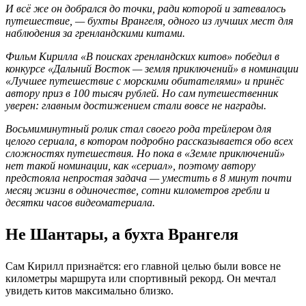
И всё же он добрался до точки, ради которой и затевалось
путешествие, — бухты Врангеля, одного из лучших мест для
наблюдения за гренландскими китами.
Фильм Кирилла «В поисках гренландских китов» победил в
конкурсе «Дальний Восток — земля приключений» в номинации
«Лучшее путешествие с морскими обитателями» и принёс
автору приз в 100 тысяч рублей. Но сам путешественник
уверен: главным достижением стали вовсе не награды.
Восьмиминутный ролик стал своего рода трейлером для
целого сериала, в котором подробно рассказывается обо всех
сложностях путешествия. Но пока в «Земле приключений»
нет такой номинации, как «сериал», поэтому автору
предстояла непростая задача — уместить в 8 минут почти
месяц жизни в одиночестве, сотни километров гребли и
десятки часов видеоматериала.
Не Шантары, а бухта Врангеля
Сам Кирилл признаётся: его главной целью были вовсе не
километры маршрута или спортивный рекорд. Он мечтал
увидеть китов максимально близко.