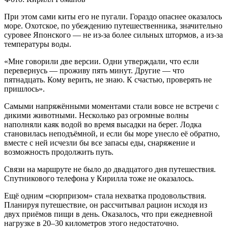
При этом сами киты его не пугали. Гораздо опаснее оказалось
море. Охотское, по убеждению путешественника, значительно
суровее Японского — не из-за более сильных штормов, а из-за
температуры воды.
«Мне говорили две версии. Одни утверждали, что если
перевернусь — проживу пять минут. Другие — что
пятнадцать. Кому верить, не знаю. К счастью, проверять не
пришлось».
Самыми напряжёнными моментами стали вовсе не встречи с
дикими животными. Несколько раз огромные волны
наполняли каяк водой во время высадки на берег. Лодка
становилась неподъёмной, и если бы море унесло её обратно,
вместе с ней исчезли бы все запасы еды, снаряжение и
возможность продолжить путь.
Связи на маршруте не было до двадцатого дня путешествия.
Спутникового телефона у Кирилла тоже не оказалось.
Ещё одним «сюрпризом» стала нехватка продовольствия.
Планируя путешествие, он рассчитывал рацион исходя из
двух приёмов пищи в день. Оказалось, что при ежедневной
нагрузке в 20–30 километров этого недостаточно.