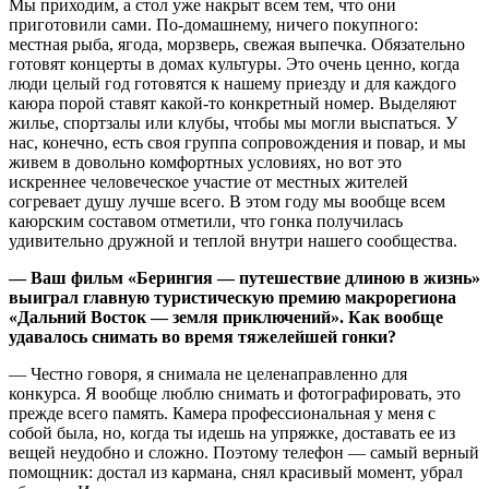
Мы приходим, а стол уже накрыт всем тем, что они
приготовили сами. По-домашнему, ничего покупного:
местная рыба, ягода, морзверь, свежая выпечка. Обязательно
готовят концерты в домах культуры. Это очень ценно, когда
люди целый год готовятся к нашему приезду и для каждого
каюра порой ставят какой-то конкретный номер. Выделяют
жилье, спортзалы или клубы, чтобы мы могли выспаться. У
нас, конечно, есть своя группа сопровождения и повар, и мы
живем в довольно комфортных условиях, но вот это
искреннее человеческое участие от местных жителей
согревает душу лучше всего. В этом году мы вообще всем
каюрским составом отметили, что гонка получилась
удивительно дружной и теплой внутри нашего сообщества.
— Ваш фильм «Берингия — путешествие длиною в жизнь»
выиграл главную туристическую премию макрорегиона
«Дальний Восток — земля приключений». Как вообще
удавалось снимать во время тяжелейшей гонки?
— Честно говоря, я снимала не целенаправленно для
конкурса. Я вообще люблю снимать и фотографировать, это
прежде всего память. Камера профессиональная у меня с
собой была, но, когда ты идешь на упряжке, доставать ее из
вещей неудобно и сложно. Поэтому телефон — самый верный
помощник: достал из кармана, снял красивый момент, убрал