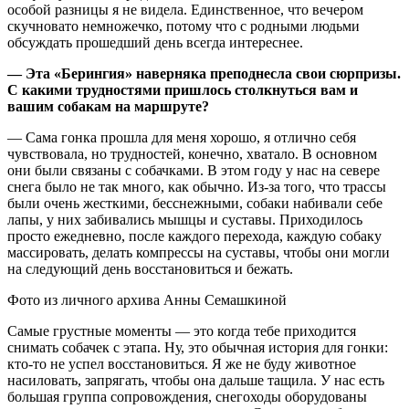
особой разницы я не видела. Единственное, что вечером
скучновато немножечко, потому что с родными людьми
обсуждать прошедший день всегда интереснее.
— Эта «Берингия» наверняка преподнесла свои сюрпризы.
С какими трудностями пришлось столкнуться вам и
вашим собакам на маршруте?
— Сама гонка прошла для меня хорошо, я отлично себя
чувствовала, но трудностей, конечно, хватало. В основном
они были связаны с собачками. В этом году у нас на севере
снега было не так много, как обычно. Из-за того, что трассы
были очень жесткими, бесснежными, собаки набивали себе
лапы, у них забивались мышцы и суставы. Приходилось
просто ежедневно, после каждого перехода, каждую собаку
массировать, делать компрессы на суставы, чтобы они могли
на следующий день восстановиться и бежать.
Фото из личного архива Анны Семашкиной
Самые грустные моменты — это когда тебе приходится
снимать собачек с этапа. Ну, это обычная история для гонки:
кто-то не успел восстановиться. Я же не буду животное
насиловать, запрягать, чтобы она дальше тащила. У нас есть
большая группа сопровождения, снегоходы оборудованы