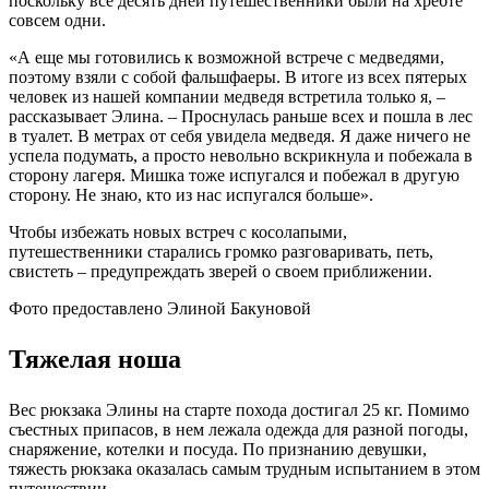
поскольку все десять дней путешественники были на хребте
совсем одни.
«А еще мы готовились к возможной встрече с медведями,
поэтому взяли с собой фальшфаеры. В итоге из всех пятерых
человек из нашей компании медведя встретила только я, –
рассказывает Элина. – Проснулась раньше всех и пошла в лес
в туалет. В метрах от себя увидела медведя. Я даже ничего не
успела подумать, а просто невольно вскрикнула и побежала в
сторону лагеря. Мишка тоже испугался и побежал в другую
сторону. Не знаю, кто из нас испугался больше».
Чтобы избежать новых встреч с косолапыми,
путешественники старались громко разговаривать, петь,
свистеть – предупреждать зверей о своем приближении.
Фото предоставлено Элиной Бакуновой
Тяжелая ноша
Вес рюкзака Элины на старте похода достигал 25 кг. Помимо
съестных припасов, в нем лежала одежда для разной погоды,
снаряжение, котелки и посуда. По признанию девушки,
тяжесть рюкзака оказалась самым трудным испытанием в этом
путешествии.