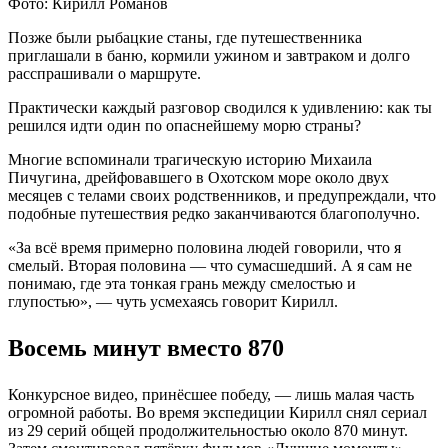
Фото: Кирилл Романов
Позже были рыбацкие станы, где путешественника
приглашали в баню, кормили ужином и завтраком и долго
расспрашивали о маршруте.
Практически каждый разговор сводился к удивлению: как ты
решился идти один по опаснейшему морю страны?
Многие вспоминали трагическую историю Михаила
Пичугина, дрейфовавшего в Охотском море около двух
месяцев с телами своих родственников, и предупреждали, что
подобные путешествия редко заканчиваются благополучно.
«За всё время примерно половина людей говорили, что я
смелый. Вторая половина — что сумасшедший. А я сам не
понимаю, где эта тонкая грань между смелостью и
глупостью», — чуть усмехаясь говорит Кирилл.
Восемь минут вместо 870
Конкурсное видео, принёсшее победу, — лишь малая часть
огромной работы. Во время экспедиции Кирилл снял сериал
из 29 серий общей продолжительностью около 870 минут.