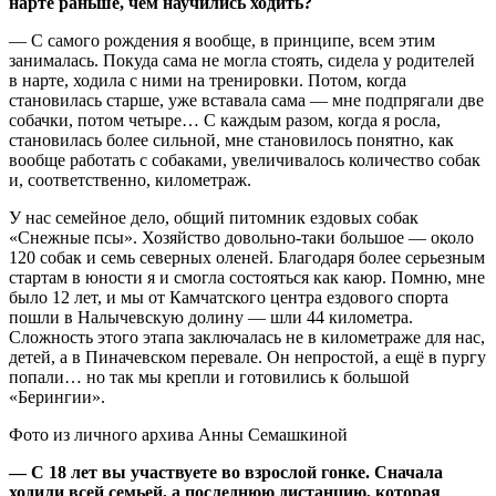
нарте раньше, чем научились ходить?
— С самого рождения я вообще, в принципе, всем этим
занималась. Покуда сама не могла стоять, сидела у родителей
в нарте, ходила с ними на тренировки. Потом, когда
становилась старше, уже вставала сама — мне подпрягали две
собачки, потом четыре… С каждым разом, когда я росла,
становилась более сильной, мне становилось понятно, как
вообще работать с собаками, увеличивалось количество собак
и, соответственно, километраж.
У нас семейное дело, общий питомник ездовых собак
«Снежные псы». Хозяйство довольно-таки большое — около
120 собак и семь северных оленей. Благодаря более серьезным
стартам в юности я и смогла состояться как каюр. Помню, мне
было 12 лет, и мы от Камчатского центра ездового спорта
пошли в Налычевскую долину — шли 44 километра.
Сложность этого этапа заключалась не в километраже для нас,
детей, а в Пиначевском перевале. Он непростой, а ещё в пургу
попали… но так мы крепли и готовились к большой
«Берингии».
Фото из личного архива Анны Семашкиной
— С 18 лет вы участвуете во взрослой гонке. Сначала
ходили всей семьей, а последнюю дистанцию, которая