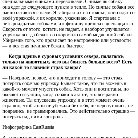
специальными ящиками-перевозками. Снимаешь собаку —
она едет до следующего пункта в тепле. Но снятые собаки все
равно остаются с нами. Я забираю их на стоянке, они сидят со
всей упряжкой, я их кормлю, ухаживаю. Я стартовала с
четырнадцатью собаками, а к финишу пришла с двенадцатью.
Скорость от этого, кстати, не падает, а наоборот улучшается:
упряжка всегда бежит со скоростью самой медленной собаки.
Убираешь того, кто провисает по настроению или усталости
— и вся стая начинает бежать быстрее.
— Когда идешь в суровых условиях севера, полагаясь
только на животных, чего вы боитесь больше всего? Есть
ли какой-то главный страх каюра?
— Наверное, первое, что приходит в голову — это страх
потерять собачью упряжку. Бывает такое, что ты можешь в
какой-то момент упустить собак. Хоть они и воспитаны, но
бывают ситуации, когда собаки в азарте, это все равно
животные. Ты опускаешь упряжку, и в этот момент очень
страшно, чтобы они не убежали без тебя, не перепутались, не
подрались, не травмировались. Это действительно страшно —
потерять над ними контроль.
Инфографика EastRussia
А в целом какие-то истории с погодными условиями — мне,