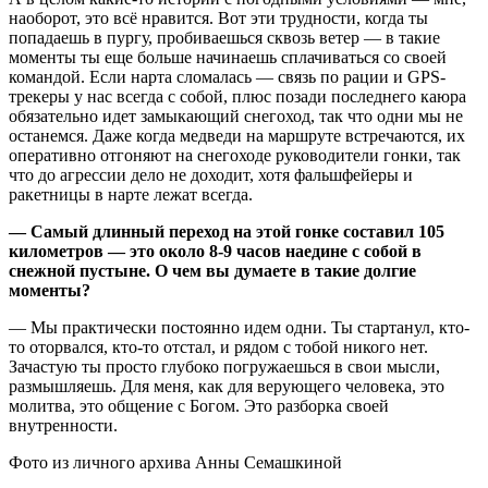
наоборот, это всё нравится. Вот эти трудности, когда ты
попадаешь в пургу, пробиваешься сквозь ветер — в такие
моменты ты еще больше начинаешь сплачиваться со своей
командой. Если нарта сломалась — связь по рации и GPS-
трекеры у нас всегда с собой, плюс позади последнего каюра
обязательно идет замыкающий снегоход, так что одни мы не
останемся. Даже когда медведи на маршруте встречаются, их
оперативно отгоняют на снегоходе руководители гонки, так
что до агрессии дело не доходит, хотя фальшфейеры и
ракетницы в нарте лежат всегда.
— Самый длинный переход на этой гонке составил 105
километров — это около 8-9 часов наедине с собой в
снежной пустыне. О чем вы думаете в такие долгие
моменты?
— Мы практически постоянно идем одни. Ты стартанул, кто-
то оторвался, кто-то отстал, и рядом с тобой никого нет.
Зачастую ты просто глубоко погружаешься в свои мысли,
размышляешь. Для меня, как для верующего человека, это
молитва, это общение с Богом. Это разборка своей
внутренности.
Фото из личного архива Анны Семашкиной