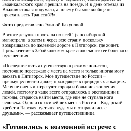
Забайкальского края я решила на поезде. И в день отъезда из
Владивостока я подумала, а почему бы мне вообще не
проехать весь Транссиб?!».
Фото предоставлено Элиной Бакуновой
В итоге девушка проехала по всей Транссибирской
магистрали, а затем и через всю страну, поскольку
возвращалась по железной дороге в Пятигорск, где живет.
Приключение в Забайкальском крае стало частью ее большого
путешествия.
«Последние пять я путешествую в режиме нон-стоп,
постоянно переезжаю с места на место и только иногда могу
заехать в Пятигорск. Мое путешествие по России –
преимущественно дикое, проходящее в природных локациях.
Меня не очень интересуют города и большие скопления
людей, поэтому я чаще всего отправляюсь в экспедиции и
походы, стараюсь найти места, где еще не ступала нога
человека. Одно из красивейших мест в России – Кодарский
хребет и Чарская пустыня, куда мы и отправились с
друзьями», — рассказывает путешественница.
«Готовились к возможной встрече с