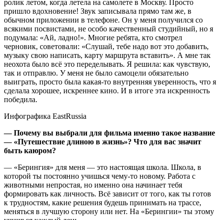
ролик летом, когда летела на самолете в Москву. Просто
пришло вдохновение! Звук записывала прямо там же, в
обычном приложении в телефоне. Он у меня получился со
всякими посвистами, не особо качественный студийный, но я
подумала: «Ай, ладно!». Многие ребята, кто смотрел
черновик, советовали: «Слушай, тебе надо вот это добавить,
музыку свою написать, карту маршрута вставить». А мне так
неохота было всё это переделывать. Я решила: как чувствую,
так и отправлю. У меня не было самоцели обязательно
выиграть, просто была какая-то внутренняя уверенность, что я
сделала хорошее, искреннее кино. И в итоге эта искренность
победила.
Инфографика EastRussia
— Почему вы выбрали для фильма именно такое название
— «Путешествие длиною в жизнь»? Что для вас значит
быть каюром?
— «Берингия» для меня — это настоящая школа. Школа, в
которой ты постоянно учишься чему-то новому. Работа с
животными непростая, но именно она начинает тебя
формировать как личность. Всё зависит от того, как ты готов
к трудностям, какие решения будешь принимать на трассе,
меняться в лучшую сторону или нет. На «Берингии» ты этому