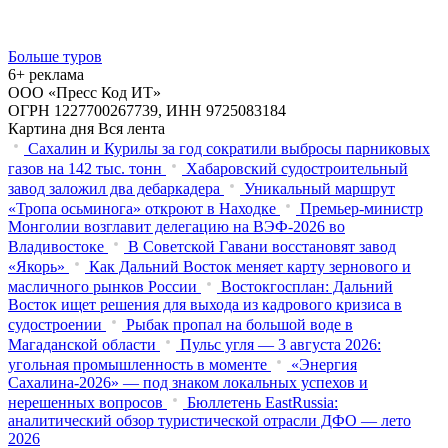
Больше туров
6+ реклама
ООО «Пресс Код ИТ»
ОГРН 1227700267739, ИНН 9725083184
Картина дня
Вся лента
Сахалин и Курилы за год сократили выбросы парниковых
газов на 142 тыс. тонн
Хабаровский судостроительный
завод заложил два дебаркадера
Уникальный маршрут
«Тропа осьминога» откроют в Находке
Премьер-министр
Монголии возглавит делегацию на ВЭФ‑2026 во
Владивостоке
В Советской Гавани восстановят завод
«Якорь»
Как Дальний Восток меняет карту зернового и
масличного рынков России
Востокгосплан: Дальний
Восток ищет решения для выхода из кадрового кризиса в
судостроении
Рыбак пропал на большой воде в
Магаданской области
Пульс угля — 3 августа 2026:
угольная промышленность в моменте
«Энергия
Сахалина-2026» — под знаком локальных успехов и
нерешенных вопросов
Бюллетень EastRussia:
аналитический обзор туристической отрасли ДФО — лето
2026