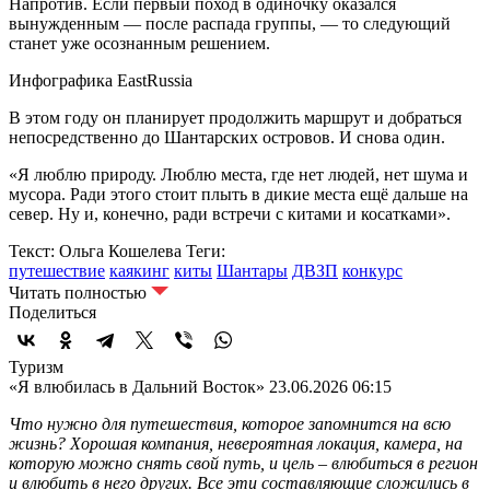
Напротив. Если первый поход в одиночку оказался
вынужденным — после распада группы, — то следующий
станет уже осознанным решением.
Инфографика EastRussia
В этом году он планирует продолжить маршрут и добраться
непосредственно до Шантарских островов. И снова один.
«Я люблю природу. Люблю места, где нет людей, нет шума и
мусора. Ради этого стоит плыть в дикие места ещё дальше на
север. Ну и, конечно, ради встречи с китами и косатками».
Текст: Ольга Кошелева
Теги:
путешествие
каякинг
киты
Шантары
ДВЗП
конкурс
Читать полностью
Поделиться
Туризм
«Я влюбилась в Дальний Восток»
23.06.2026 06:15
Что нужно для путешествия, которое запомнится на всю
жизнь? Хорошая компания, невероятная локация, камера, на
которую можно снять свой путь, и цель – влюбиться в регион
и влюбить в него других. Все эти составляющие сложились в