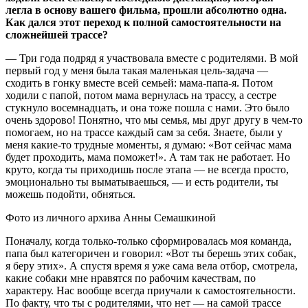
легла в основу вашего фильма, прошли абсолютно одна.
Как дался этот переход к полной самостоятельности на
сложнейшей трассе?
— Три года подряд я участвовала вместе с родителями. В мой
первый год у меня была такая маленькая цель-задача —
сходить в гонку вместе всей семьей: мама-папа-я. Потом
ходили с папой, потом мама вернулась на трассу, а сестре
стукнуло восемнадцать, и она тоже пошла с нами. Это было
очень здорово! Понятно, что мы семья, мы друг другу в чем-то
помогаем, но на трассе каждый сам за себя. Знаете, были у
меня какие-то трудные моменты, я думаю: «Вот сейчас мама
будет проходить, мама поможет!». А там так не работает. Но
круто, когда ты приходишь после этапа — не всегда просто,
эмоционально ты выматываешься, — и есть родители, ты
можешь подойти, обняться.
Фото из личного архива Анны Семашкиной
Поначалу, когда только-только сформировалась моя команда,
папа был категоричен и говорил: «Вот ты берешь этих собак,
я беру этих». А спустя время я уже сама вела отбор, смотрела,
какие собаки мне нравятся по рабочим качествам, по
характеру. Нас вообще всегда приучали к самостоятельности.
По факту, что ты с родителями, что нет — на самой трассе