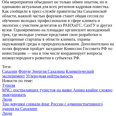
Оба мероприятия объединит не только обмен опытом, но и
одинаково актуальная для всех регионов кадровая повестка.
Как сообщили в пресс-службе правительства Сахалинской
области, важной частью форумов станет общая сессия по
обучению молодых профессионалов в сфере климата и
экологии с участием делегатов из РАНХиГС, СахГУ и других
вузов. Одновременно на площадке организуют молодежный
трек, где молодые ученые представят свои разработки и
запущенные стартапы в области климата, охраны
окружающей среды и природопользования. Дополнительно на
полях форумов пройдет заседание Комиссии Госсовета РФ по
инвестициям — она в том числе координирует вопросы
низкоуглеродного развития в субъектах РФ.
Теги:
Сахалин
Форум
Энергия Сахалина
Климатический
эксперимент
Углеродная нейтральность
Новости по теме:
Туризм
МЧС: пострадавших туристов на маяке Анива крайне сложно
эвакуировать
Люди
Три девушки сорвали флаг России с административного
здания на Сахалине
Люди