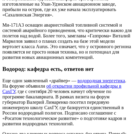
изготовленные на Улан-Удэнском авиационном заводе,
прибыли на остров, где их уже начала эксплуатировать
«Сахалинская Энергия».
Ми-171А3 оснащен авариестойкой топливной системой и
системой аварийного приводнения, что критически важно для
полетов над водой. Более того, замглавы «Газпрома» Виталий
Маркелов заявил о планах создать на базе этой модели
вертолет класса Aurus. Это означает, что у островного региона
появляется не просто новая техника, но и потенциал для
развития новых авиационных компетенций.
Водород: кафедра есть, ответов нет
Еще один заявленный «драйвер» —
водородная энергетика
.
На форуме объявили
об открытии профильной кафедры в
СахГУ
, где с сентября 20 человек начнут обучение по
программе бакалавриата. В рамках визита на форум
губернатор Валерий Лимаренко посетил передовую
инженерную школу СахГУ, где базируется единственный в
России водородный полигон. Подписано соглашение с
«Росатом технологическое развитие» о подготовке кадров и
развитии водородных технологий.
Однако два ключевых вопроса остались без ответа. Первый: