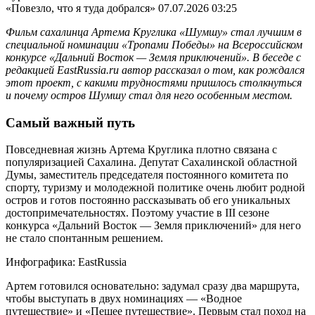
«Повезло, что я туда добрался»
07.07.2026 03:25
Фильм сахалинца Артема Круглика «Шумшу» стал лучшим в
специальной номинации «Тропами Победы» на Всероссийском
конкурсе «Дальний Восток — Земля приключений». В беседе с
редакцией EastRussia.ru автор рассказал о том, как рождался
этот проект, с какими трудностями пришлось столкнуться
и почему остров Шумшу стал для него особенным местом.
Самый важный путь
Повседневная жизнь Артема Круглика плотно связана с
популяризацией Сахалина. Депутат Сахалинской областной
Думы, заместитель председателя постоянного комитета по
спорту, туризму и молодежной политике очень любит родной
остров и готов постоянно рассказывать об его уникальных
достопримечательностях. Поэтому участие в III сезоне
конкурса «Дальний Восток — Земля приключений» для него
не стало спонтанным решением.
Инфографика: EastRussia
Артем готовился основательно: задумал сразу два маршрута,
чтобы выступать в двух номинациях — «Водное
путешествие» и «Пешее путешествие». Первым стал поход на