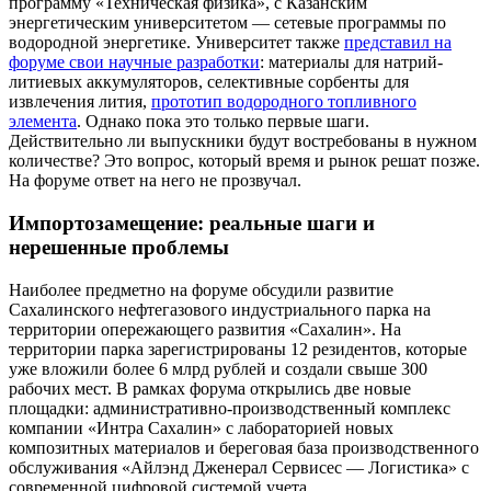
программу «Техническая физика», с Казанским
энергетическим университетом — сетевые программы по
водородной энергетике. Университет также
представил на
форуме свои научные разработки
: материалы для натрий-
литиевых аккумуляторов, селективные сорбенты для
извлечения лития,
прототип водородного топливного
элемента
. Однако пока это только первые шаги.
Действительно ли выпускники будут востребованы в нужном
количестве? Это вопрос, который время и рынок решат позже.
На форуме ответ на него не прозвучал.
Импортозамещение: реальные шаги и
нерешенные проблемы
Наиболее предметно на форуме обсудили развитие
Сахалинского нефтегазового индустриального парка на
территории опережающего развития «Сахалин». На
территории парка зарегистрированы 12 резидентов, которые
уже вложили более 6 млрд рублей и создали свыше 300
рабочих мест. В рамках форума открылись две новые
площадки: административно-производственный комплекс
компании «Интра Сахалин» с лабораторией новых
композитных материалов и береговая база производственного
обслуживания «Айлэнд Дженерал Сервисес — Логистика» с
современной цифровой системой учета.