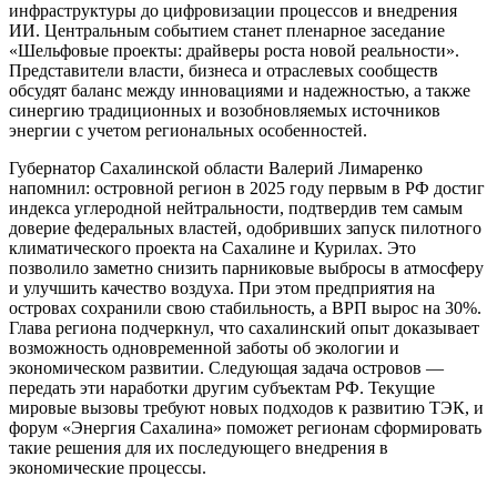
инфраструктуры до цифровизации процессов и внедрения
ИИ. Центральным событием станет пленарное заседание
«Шельфовые проекты: драйверы роста новой реальности».
Представители власти, бизнеса и отраслевых сообществ
обсудят баланс между инновациями и надежностью, а также
синергию традиционных и возобновляемых источников
энергии с учетом региональных особенностей.
Губернатор Сахалинской области Валерий Лимаренко
напомнил: островной регион в 2025 году первым в РФ достиг
индекса углеродной нейтральности, подтвердив тем самым
доверие федеральных властей, одобривших запуск пилотного
климатического проекта на Сахалине и Курилах. Это
позволило заметно снизить парниковые выбросы в атмосферу
и улучшить качество воздуха. При этом предприятия на
островах сохранили свою стабильность, а ВРП вырос на 30%.
Глава региона подчеркнул, что сахалинский опыт доказывает
возможность одновременной заботы об экологии и
экономическом развитии. Следующая задача островов —
передать эти наработки другим субъектам РФ. Текущие
мировые вызовы требуют новых подходов к развитию ТЭК, и
форум «Энергия Сахалина» поможет регионам сформировать
такие решения для их последующего внедрения в
экономические процессы.