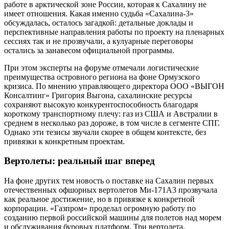
работе в арктической зоне России, которая к Сахалину не
имеет отношения. Какая именно судьба «Сахалина-3»
обсуждалась, осталось загадкой: детальные доклады и
перспективные направления работы по проекту на пленарных
сессиях так и не прозвучали, а кулуарные переговоры
остались за занавесом официальной программы.
При этом эксперты на форуме отмечали логистические
преимущества островного региона на фоне Ормузского
кризиса. По мнению управляющего директора ООО «ВЫГОН
Консалтинг» Григория Выгона, сахалинские ресурсы
сохраняют высокую конкурентоспособность благодаря
короткому транспортному плечу: газ из США и Австралии в
среднем в несколько раз дороже, в том числе в сегменте СПГ.
Однако эти тезисы звучали скорее в общем контексте, без
привязки к конкретным проектам.
Вертолеты: реальный шаг вперед
На фоне других тем новость о поставке на Сахалин первых
отечественных офшорных вертолетов Ми-171А3 прозвучала
как реальное достижение, но в привязке к конкретной
корпорации. «Газпром» проделал огромную работу по
созданию первой российской машины для полетов над морем
и обслуживания буровых платформ. Три вертолета,