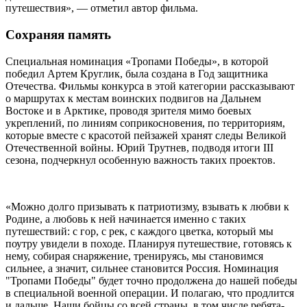
путешествия», — отметил автор фильма.
Сохраняя память
Специальная номинация «Тропами Победы», в которой
победил Артем Круглик, была создана в Год защитника
Отечества. Фильмы конкурса в этой категории рассказывают
о маршрутах к местам воинских подвигов на Дальнем
Востоке и в Арктике, проводя зрителя мимо боевых
укреплений, по линиям соприкосновения, по территориям,
которые вместе с красотой пейзажей хранят следы Великой
Отечественной войны. Юрий Трутнев, подводя итоги III
сезона, подчеркнул особенную важность таких проектов.
«Можно долго призывать к патриотизму, взывать к любви к
Родине, а любовь к ней начинается именно с таких
путешествий: с гор, с рек, с каждого цветка, который мы
поутру увидели в походе. Планируя путешествие, готовясь к
нему, собирая снаряжение, тренируясь, мы становимся
сильнее, а значит, сильнее становится Россия. Номинация
"Тропами Победы" будет точно продолжена до нашей победы
в специальной военной операции. И полагаю, что продлится
и дальше. Наши бойцы со всей страны, в том числе ребята-