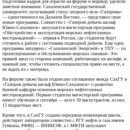
Подготовке кадров для отрасли на форуме и вправду уделили
заметное внимание. Сахалинский государственный
университет, получивший статус опорного вуза «Газпрома»
— единственного на Дальнем Востоке, — представил свои
новые программы. Совместно с «Газпром добыча шельф
Южно-Сахалинск» запускается магистерская программа
«Обустройство и эксплуатация морских нефтегазовых
месторождений» — первая в России, где студентов будут
готовить к работе с системами подводной добычи. Еще одна
программа запущена с «Сахалинской Энергией» и ТПУ — по
проектированию и обслуживанию морских скважин. Это
прямой заказ со стороны компаний, работающих на шельфе, и
важный шаг, чтобы готовить специалистов прямо на месте, а
не ждать их с материка.
На форуме также было подписано соглашение между СахГУ и
«Газпром добыча шельф Южно-Сахалинск» о развитии
базовой кафедры освоения морских нефтегазовых
месторождений. Первые студенты магистерской программы
начнут обучение в сентябре — всего 30 магистрантов, из них
15 бюджетных мест.
Кроме того, в СахГУ создана передовая инженерная школа,
действуют лаборатории совместно с РГУ нефти и газа имени
Губкина, РФЯЦ — ВНИИЭФ, а с МФТИ запускают