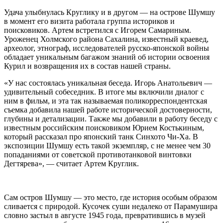
Удача улыбнулась Круглику и в другом — на острове Шумшу
в момент его визита работала группа историков и
поисковиков. Артем встретился с Игорем Самариным.
Уроженец Холмского района Сахалина, известный краевед,
археолог, этнограф, исследователей русско-японской войны
обладает уникальным багажом знаний об истории освоения
Курил и возвращения их в состав нашей страны.
«У нас состоялась уникальная беседа. Игорь Анатольевич —
удивительный собеседник. В итоге мы включили диалог с
ним в фильм, и эта так называемая поликорреспондентская
съемка добавила нашей работе исторической достоверности,
глубины и детализации. Также мы добавили в работу беседу с
известным российским поисковиком Юрием Костькиным,
который рассказал про японский танк Синхото Чи-Ха. В
экспозиции Шумшу есть такой экземпляр, с не менее чем 30
попаданиями от советской противотанковой винтовки
Дегтярева», — считает Артем Круглик.
Сам остров Шумшу — это место, где история особым образом
сливается с природой. Кусочек суши недалеко от Парамушира
словно застыл в августе 1945 года, превратившись в музей