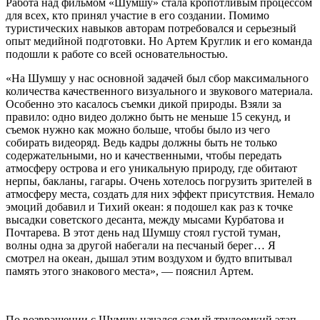
Работа над фильмом «Шумшу» стала кропотливым процессом
для всех, кто принял участие в его создании. Помимо
туристических навыков авторам потребовался и серьезный
опыт медийной подготовки. Но Артем Круглик и его команда
подошли к работе со всей основательностью.
«На Шумшу у нас основной задачей был сбор максимального
количества качественного визуального и звукового материала.
Особенно это касалось съемки дикой природы. Взяли за
правило: одно видео должно быть не меньше 15 секунд, и
съемок нужно как можно больше, чтобы было из чего
собирать видеоряд. Ведь кадры должны быть не только
содержательными, но и качественными, чтобы передать
атмосферу острова и его уникальную природу, где обитают
нерпы, бакланы, гагары. Очень хотелось погрузить зрителей в
атмосферу места, создать для них эффект присутствия. Немало
эмоций добавил и Тихий океан: я подошел как раз к точке
высадки советского десанта, между мысами Курбатова и
Почтарева. В этот день над Шумшу стоял густой туман,
волны одна за другой набегали на песчаный берег… Я
смотрел на океан, дышал этим воздухом и будто впитывал
память этого знакового места», — пояснил Артем.
По возвращении с Шумшу начался самый трудоемкий этап —