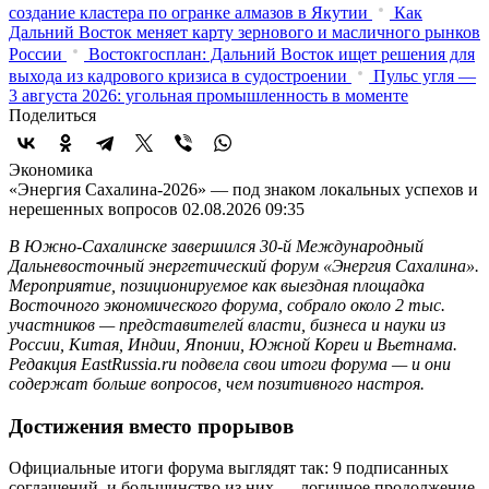
создание кластера по огранке алмазов в Якутии
Как
Дальний Восток меняет карту зернового и масличного рынков
России
Востокгосплан: Дальний Восток ищет решения для
выхода из кадрового кризиса в судостроении
Пульс угля —
3 августа 2026: угольная промышленность в моменте
Поделиться
Экономика
«Энергия Сахалина-2026» — под знаком локальных успехов и
нерешенных вопросов
02.08.2026 09:35
В Южно-Сахалинске завершился 30-й Международный
Дальневосточный энергетический форум «Энергия Сахалина».
Мероприятие, позиционируемое как выездная площадка
Восточного экономического форума, собрало около 2 тыс.
участников — представителей власти, бизнеса и науки из
России, Китая, Индии, Японии, Южной Кореи и Вьетнама.
Редакция EastRussia.ru подвела свои итоги форума — и они
содержат больше вопросов, чем позитивного настроя.
Достижения вместо прорывов
Официальные итоги форума выглядят так: 9 подписанных
соглашений, и большинство из них — логичное продолжение