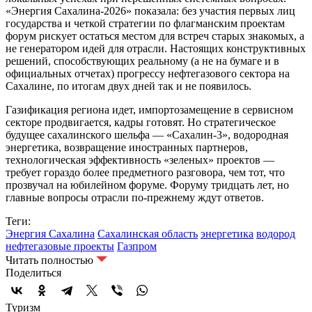
«Энергия Сахалина-2026» показала: без участия первых лиц
государства и четкой стратегии по флагманским проектам
форум рискует остаться местом для встреч старых знакомых, а
не генератором идей для отрасли. Настоящих конструктивных
решений, способствующих реальному (а не на бумаге и в
официальных отчетах) прогрессу нефтегазового сектора на
Сахалине, по итогам двух дней так и не появилось.
Газификация региона идет, импортозамещение в сервисном
секторе продвигается, кадры готовят. Но стратегическое
будущее сахалинского шельфа — «Сахалин-3», водородная
энергетика, возвращение иностранных партнеров,
технологическая эффективность «зеленых» проектов —
требует гораздо более предметного разговора, чем тот, что
прозвучал на юбилейном форуме. Форуму тридцать лет, но
главные вопросы отрасли по-прежнему ждут ответов.
Теги:
Энергия Сахалина
Сахалинская область
энергетика
водород
нефтегазовые проекты
Газпром
Читать полностью
Поделиться
Туризм