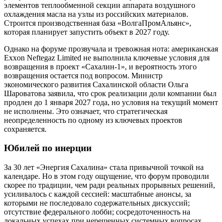
элементов теплообменной секции аппарата воздушного
охлаждения масла на узлы из российских материалов.
Строится производственная база «ВолгаПромАльянс»,
которая планирует запустить объект в 2027 году.
Однако на форуме прозвучала и тревожная нота: американская
Exxon Neftegaz Limited не выполнила ключевые условия для
возвращения в проект «Сахалин-1», и вероятность этого
возвращения остается под вопросом. Министр
экономического развития Сахалинской области Ольга
Шароватова заявила, что срок реализации доли компании был
продлен до 1 января 2027 года, но условия на текущий момент
не исполнены. Это означает, что стратегическая
неопределенность по одному из ключевых проектов
сохраняется.
Юбилей по инерции
За 30 лет «Энергия Сахалина» стала привычной точкой на
календаре. Но в этом году ощущение, что форум проводили
скорее по традиции, чем ради реальных прорывных решений,
усиливалось с каждой сессией: масштабные анонсы, за
которыми не последовало содержательных дискуссий;
отсутствие федерального лобби; сосредоточенность на
локальных успехах при нерешенных системных вопросах.