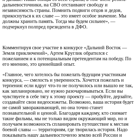
дальневосточники, на СВО отстаивают свободу и
независимость страны. Помнить подвиги отцов и дедов,
прикоснуться к их славе — это имеет особое значение. Мы
должны хранить память. Тогда мы будем сильнее», —
подчеркнул полпред президента в ДФО.
Комментируя свое участие в конкурсе «Дальний Восток —
Земля приключений», Артем Круглик обратился с
пожеланием и к потенциальным претендентам на победу. По
его мнению, это ценнейший опыт.
«Главное, чего хотелось бы пожелать будущим участникам
конкурса, — смелость и уверенность. Хочется пожелать и
терпения: если вдруг что-то не получилось или вышло не так,
как запланировано, не нужно разочаровываться. Если вы
чувствуете в себе тягу к этому проекту — пробуйте, дерзайте,
создавайте свои видеосюжеты. Возможно, ваша история будет
не самой завораживающей, но она точно станет
познавательной и ценной. Благодаря каждому, кто снимает
такие фильмы, мы не только видим окружающий мир, но и
получаем возможность спланировать путешествие к местам
боевой славы — территориям, где творилась история. Надо
показывать нашу дальневосточную землю всей России и