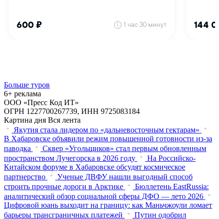
Больше туров
6+ реклама
ООО «Пресс Код ИТ»
ОГРН 1227700267739, ИНН 9725083184
Картина дня
Вся лента
Якутия стала лидером по «дальневосточным гектарам»
В Хабаровске объявили режим повышенной готовности из‑за
паводка
Сквер «Угольщиков» стал первым обновленным
пространством Лучегорска в 2026 году
На Российско-
Китайском форуме в Хабаровске обсудят космическое
партнерство
Ученые ДВФУ нашли выгодный способ
строить прочные дороги в Арктике
Бюллетень EastRussia:
аналитический обзор социальной сферы ДФО — лето 2026
Цифровой юань выходит на границу: как Маньчжоули ломает
барьеры трансграничных платежей
Путин одобрил