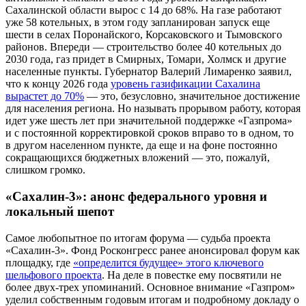
Сахалинской области вырос с 14 до 68%. На газе работают
уже 58 котельных, в этом году запланирован запуск еще
шести в селах Поронайского, Корсаковского и Тымовского
районов. Впереди — строительство более 40 котельных до
2030 года, газ придет в Смирных, Томари, Холмск и другие
населенные пункты. Губернатор Валерий Лимаренко заявил,
что к концу 2026 года
уровень газификации Сахалина
вырастет до 70%
— это, безусловно, значительное достижение
для населения региона. Но называть прорывом работу, которая
идет уже шесть лет при значительной поддержке «Газпрома»
и с постоянной корректировкой сроков вправо то в одном, то
в другом населенном пункте, да еще и на фоне постоянно
сокращающихся бюджетных вложений — это, пожалуй,
слишком громко.
«Сахалин-3»: анонс федерального уровня и
локальный шепот
Самое любопытное по итогам форума — судьба проекта
«Сахалин-3». Фонд Росконгресс ранее анонсировал форум как
площадку, где
«определится будущее» этого ключевого
шельфового проекта
. На деле в повестке ему посвятили не
более двух-трех упоминаний. Основное внимание «Газпром»
уделил собственным годовым итогам и подробному докладу о