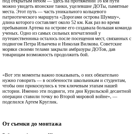
под открытым небом — здесь на протяжении 16 км пути
можно увидеть японские танки, уцелевшие ДОТы, памятные
места. Этот путь — часть уникального кольцевого
патриотического маршрута «Дорогами острова Шумшу»,
длина которого составляет около 52 км. Как раз во время
пребывания Артема на острове его создавала большая команда
ученых. Одно из самых сильных впечатлений у
путешественника осталось после посещения мест, связанных с
подвигом Петра Ильичева и Николая Вилкова. Советские
моряки своими телами закрыли амбразуры ДОТов, дав
товарищам возможность продолжить бой.
«Вот эти моменты важно показывать, о них обязательно
нужно говорить — в особенности школьникам и студентам,
чтобы они прикоснулись к тем ключевым этапам нашей
истории. Именно эти подвиги, эти дни Курильской десантной
операции ставили точку во Второй мировой войне», —
поделился Артем Круглик.
От съемки до монтажа