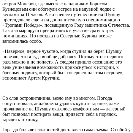
остров Монерон, где вместе с напарником Борисом
Кузнецовым они обогнули остров на надувной лодке с
веслами за 11 часов. А вот пешее путешествие на Шумшу
претендовало еще и на дополнительную спецноминацию
«Тропами Победы», посвященную Году защитника Отечества.
Так два маршрута превратились в участие сразу в трех
номинациях. Но поездка на Северные Курилы все же
запомнилась особо.
«Наверное, первое чувство, когда ступил на берег Шумшу —
повезло, что я туда вообще добрался. Потому что с первого
раза можно и не попасть. А следом пришло осознание: это
ведь уникальная возможность прикоснуться к истории, к
боевому подвигу, который был совершен на этом острове», —
вспоминает Артем Круглик.
Со слов островитянина, везло ему во многом. Погода
сопутствовала, авиабилеты удалось купить заранее, даже
проживание на Шумшу оказалось комфортным — лагерный
быт позволял постирать вещи, привести себя в порядок,
зарядить технику.
Гораздо больше сложностей доставляла сама съемка. С собой у