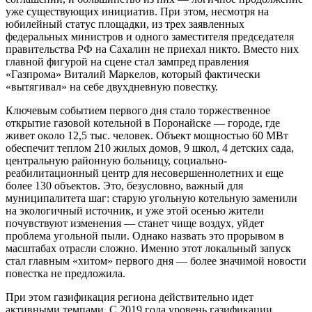
уже существующих инициатив. При этом, несмотря на
юбилейный статус площадки, из трех заявленных
федеральных министров и одного заместителя председателя
правительства РФ на Сахалин не приехал никто. Вместо них
главной фигурой на сцене стал зампред правления
«Газпрома» Виталий Маркелов, который фактически
«вытягивал» на себе двухдневную повестку.
Ключевым событием первого дня стало торжественное
открытие газовой котельной в Поронайске — городе, где
живет около 12,5 тыс. человек. Объект мощностью 60 МВт
обеспечит теплом 210 жилых домов, 9 школ, 4 детских сада,
центральную районную больницу, социально-
реабилитационный центр для несовершеннолетних и еще
более 130 объектов. Это, безусловно, важный для
муниципалитета шаг: старую угольную котельную заменили
на экологичный источник, и уже этой осенью жители
почувствуют изменения — станет чище воздух, уйдет
проблема угольной пыли. Однако назвать это прорывом в
масштабах отрасли сложно. Именно этот локальный запуск
стал главным «хитом» первого дня — более значимой новости
повестка не предложила.
При этом газификация региона действительно идет
активными темпами. С 2019 года уровень газификации