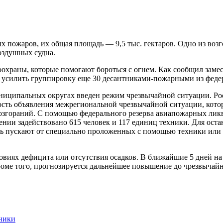
х пожаров, их общая площадь — 9,5 тыс. гектаров. Одно из возго
оздушных судна.
охраны, которые помогают бороться с огнем. Как сообщил замес
 усилить группировку еще 30 десантниками-пожарными из федер
униципальных округах введен режим чрезвычайной ситуации. Рос
сть объявления межрегиональной чрезвычайной ситуации, котора
 возгораний. С помощью федерального резерва авиапожарных ли
нии задействовано 615 человек и 117 единиц техники. Для ост
ь пускают от специально проложенных с помощью техники или 
виях дефицита или отсутствия осадков. В ближайшие 5 дней на 
оме того, прогнозируется дальнейшее повышение до чрезвычайно
ники