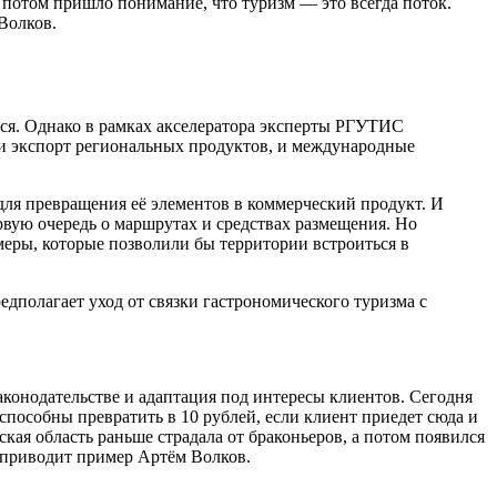
 потом пришло понимание, что туризм — это всегда поток.
Волков.
тся. Однако в рамках акселератора эксперты РГУТИС
, и экспорт региональных продуктов, и международные
для превращения её элементов в коммерческий продукт. И
ервую очередь о маршрутах и средствах размещения. Но
меры, которые позволили бы территории встроиться в
едполагает уход от связки гастрономического туризма с
аконодательстве и адаптация под интересы клиентов. Сегодня
 способны превратить в 10 рублей, если клиент приедет сюда и
кая область раньше страдала от браконьеров, а потом появился
— приводит пример Артём Волков.