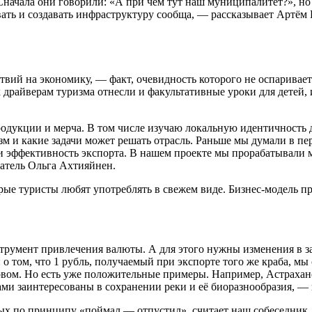
 Сначала они говорили: «А при чём тут наш муниципалитет?», но
ть и создавать инфраструктуру сообща, — рассказывает Артём 
вий на экономику, — факт, очевидность которого не оспаривае
к драйверам туризма отнесли и факультативные уроки для детей
одукции и мерча. В том числе изучаю локальную идентичность 
изм и какие задачи может решать отрасль. Раньше мы думали в п
или эффективность экспорта. В нашем проекте мы прорабатывали 
атель Ольга Ахтияйнен.
рые туристы любят употреблять в свежем виде. Бизнес-модель пр
струмент привлечения валюты. А для этого нужны изменения в з
о том, что 1 рубль, получаемый при экспорте того же краба, мы
овом. Но есть уже положительные примеры. Например, Астраханс
ами заинтересованы в сохранении реки и её биоразнообразия, 
х по принципу «поймал — отпустил», считает наш собеседник.