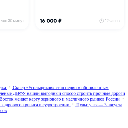
дка
Сквер «Угольщиков» стал первым обновленным
ченые ДВФУ нашли выгодный способ строить прочные дороги
Восток меняет карту зернового и масличного рынков России
 кадрового кризиса в судостроении
Пульс угля — 3 августа
осов