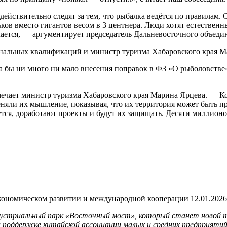
действительно следят за тем, что рыбалка ведётся по правилам.
ков вместо гигантов весом в 3 центнера. Люди хотят естествен
делается, — аргументирует председатель Дальневосточного объе
нальных квалификаций и министр туризма Хабаровского края Ма
ла бы ни много ни мало внесения поправок в ФЗ «О рыболовстве»
мечает министр туризма Хабаровского края Марина Ярцева. — К
няли их мышление, показывая, что их территория может быть п
тся, доработают проекты и будут их защищать. Десяти миллион
экономическом развитии и международной кооперации
12.01.2026
ндустриальный парк «Восточный мост», который станет новой 
 поддержке китайской ассоциации малых и средних предприятий