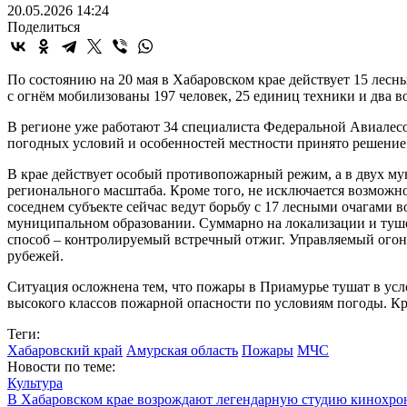
20.05.2026 14:24
Поделиться
По состоянию на 20 мая в Хабаровском крае действует 15 лесны
с огнём мобилизованы 197 человек, 25 единиц техники и два в
В регионе уже работают 34 специалиста Федеральной Авиалесо
погодных условий и особенностей местности принято решение
В крае действует особый противопожарный режим, а в двух м
регионального масштаба. Кроме того, не исключается возможно
соседнем субъекте сейчас ведут борьбу с 17 лесными очагами
муниципальном образовании. Суммарно на локализации и туше
способ – контролируемый встречный отжиг. Управляемый огон
рубежей.
Ситуация осложнена тем, что пожары в Приамурье тушат в усло
высокого классов пожарной опасности по условиям погоды. Кр
Теги:
Хабаровский край
Амурская область
Пожары
МЧС
Новости по теме:
Культура
В Хабаровском крае возрождают легендарную студию кинохро