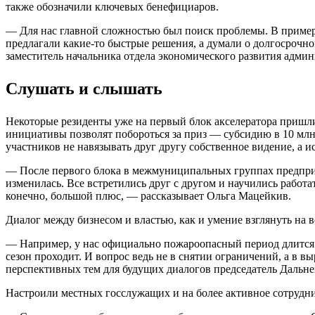
также обозначили ключевых бенефициаров.
— Для нас главной сложностью был поиск проблемы. В примерах
предлагали какие-то быстрые решения, а думали о долгосрочн
заместитель начальника отдела экономического развития адми
Слушать и слышать
Некоторые резиденты уже на первый блок акселератора пришли
инициативы позволят побороться за приз — субсидию в 10 млн
участников не навязывать друг другу собственное видение, а и
— После первого блока в межмуниципальных группах предприн
изменилась. Все встретились друг с другом и научились работ
конечно, большой плюс, — рассказывает Ольга Мацейкив.
Диалог между бизнесом и властью, как и умение взглянуть на 
— Например, у нас официально пожароопасный период длится с 
сезон проходит. И вопрос ведь не в снятии ограничений, а в 
перспективных тем для будущих диалогов председатель Даль
Настроили местных госслужащих и на более активное сотрудн