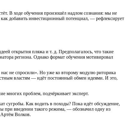
тёт. В ходе обучения произошёл надлом сознания: мы не
и, как добавить инвестиционный потенциал, — рефлексирует
ей открытия пляжа и т. д. Предполагалось, что такие
натора региона. Однако формат обучения мотивировал
нас не спросили». Но уже ко второму модулю риторика
местным властям — идёт постоянный обмен идеями. И это,
ние многих проблем, подчёркивает эксперт.
жат сугробы. Как водить в походы? Пока идёт обсуждение,
ппы при введении такого режима, — обозначил одну из
 Артём Волков.