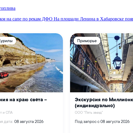
 топлива
 км на сапе по рекам ДФО
На площади Ленина в Хабаровске появ