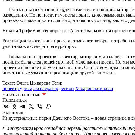
— Пусть на таких участках будет комиссия и полиция, которые 
разведению. Но не поедут туристы ловить килограммовых маль
приезжают даже просто для того, чтобы посмотреть, как это 
Никита Трофимов, гендиректор Агентства развития профессио
Реализация такого этапа проекта, отмечают авторы, потребова
участников акселератора кураторы.
— Глобальность проектов — вектор, который мы задали, — от
позиция была следующей: вот мой маленький проект. Но мы ме
проекты в логике полученных знаний. Сейчас команды разойду
иностранные языки или реализацию другой гипотезы.
Текст: Ольга Цыкарева
Теги:
проект
туризм
акселератор
регион
Хабаровский край
Читать полностью
Поделиться
Экономика
Индустриальные парки Дальнего Востока – новая страница в 
В Хабаровском крае создаётся первый российско-китайский и
промышленной кооперации двух стран. Проект реализуется при