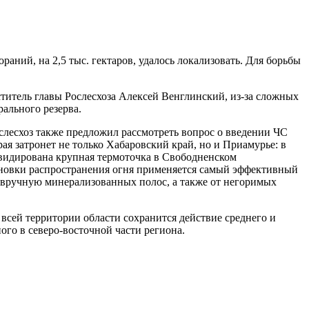
раний, на 2,5 тыс. гектаров, удалось локализовать. Для борьбы
титель главы Рослесхоза Алексей Венглинский, из-за сложных
ального резерва.
лесхоз также предложил рассмотреть вопрос о введении ЧС
я затронет не только Хабаровский край, но и Приамурье: в
квидирована крупная термоточка в Свободненском
ановки распространения огня применяется самый эффективный
вручную минерализованных полос, а также от негоримых
всей территории области сохранится действие среднего и
го в северо-восточной части региона.