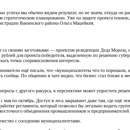
 успеха мы обычно видим результат, но не знаем, откуда он рас
ом стратегическом планировании. Уже на защите проекта понял
нистрации Ванинского района Ольга Мацейкив.
 со своими заготовками — проектом резиденции Деда Мороза, иде
 рублей для проекта-победителя, выделенную по решению губер
скать точки соприкосновения интересов.
иматели ещё писали, что «муниципалитеты что-то порешали, а 
ать сообща. По общению в чате видно, что бизнес стал ближе к 
вопросы с другого ракурса, в перспективе может упростить реше
мая по октябрь. Доступ в леса закрывают даже там, где ещё ле
выработке регламента, который позволил бы легально водить гру
невосточного объединения промышленников и предпринимателей
ичество с соседними муниципалитетами.