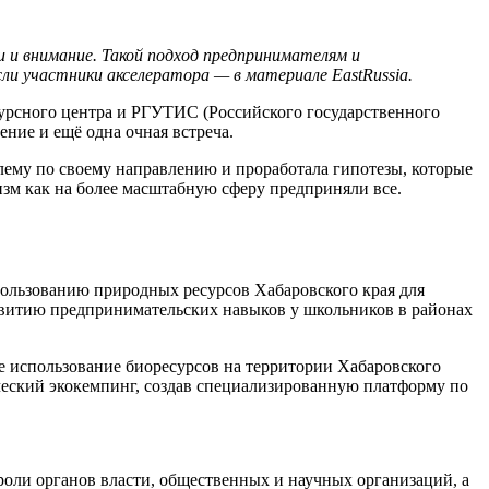
 и внимание. Такой подход предпринимателям и
ли участники акселератора — в материале EastRussia.
урсного центра и РГУТИС (Российского государственного
ение и ещё одна очная встреча.
блему по своему направлению и проработала гипотезы, которые
ризм как на более масштабную сферу предприняли все.
спользованию природных ресурсов Хабаровского края для
азвитию предпринимательских навыков у школьников в районах
е использование биоресурсов на территории Хабаровского
ический экокемпинг, создав специализированную платформу по
оли органов власти, общественных и научных организаций, а