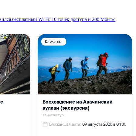
ился бесплатный Wi‑Fi: 10 точек доступа и 200 Мбит/с