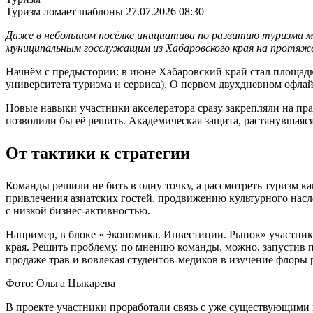
Туризм ломает шаблоны
27.07.2026 08:30
Даже в небольшом посёлке инициатива по развитию туризма м
муниципальным госслужащим из Хабаровского края на протяжен
Начнём с предыстории: в июне Хабаровский край стал площад
университета туризма и сервиса). О первом двухдневном офла
Новые навыки участники акселератора сразу закрепляли на пра
позволили бы её решить. Академическая защита, растянувшаяся 
От тактики к стратегии
Команды решили не бить в одну точку, а рассмотреть туризм к
привлечения азиатских гостей, продвижению культурного нас
с низкой бизнес-активностью.
Например, в блоке «Экономика. Инвестиции. Рынок» участник
края. Решить проблему, по мнению команды, можно, запустив 
продаже трав и вовлекая студентов-медиков в изучение флоры 
Фото: Ольга Цыкарева
В проекте участники проработали связь с уже существующими