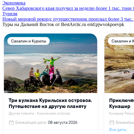
Экономика
Север Хабаровского края получил за неделю более 1 тыс. тонн
Туризм
Новый мировой рекорд: путешественник проплыл более 3 тыс.
Туры на Дальний Восток от BestArctic.ru
erid:pjwvokpoevpk