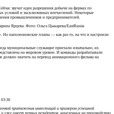
 Сейчас звучат идеи разрешения добычи на фермах по
ных условий и эксклюзивных впечатлений. Некоторые
динения промышленников и предпринимателей.
рина Ярцева. Фото: Ольга Цыкарева/EastRussia
. Но наполеоновские планы — как раз то, на что и настроили
огда муниципальные служащие приехали изначально, их
редставлена на мировом уровне. И команды разрабатывали
ов должно хватить на перевод анимационного фильма на
 03:30
точкой притяжения инвестиций и примером успешной
 и уже имеет первых резидентов, нацеленных на производство