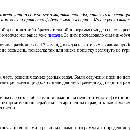
ожет удачно вписаться в мировые тренды, привлечь инвестиции
ии месяца прививали федеральные эксперты. Какие уроки вынес
кой для пилотной образовательной программы Федерального рес
йн-модуле мы ранее уже
писали
. За ним последовало онлайн-обуч
ктике: разбились на 12 команд, каждая из которых выявила про
на весь день, показала: так или иначе попытку взглянуть на ту
ак часть решения самых разных задач. Были озвучены идеи по и
ледия региона в цифровом виде для иностранной аудитории и р
и акселератора обратили внимание на недостаточно эффективно
предприятие по переработке лекарственных трав, открыв темат
региона.
 государственными и региональными программами, определили р