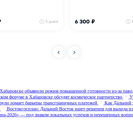
Хабаровске объявили режим повышенной готовности из‑за паво
ком форуме в Хабаровске обсудят космическое партнерство
У
оули ломает барьеры трансграничных платежей
Как Дальний 
Востокгосплан: Дальний Восток ищет решения для выхода из
на-2026» — под знаком локальных успехов и нерешенных вопр