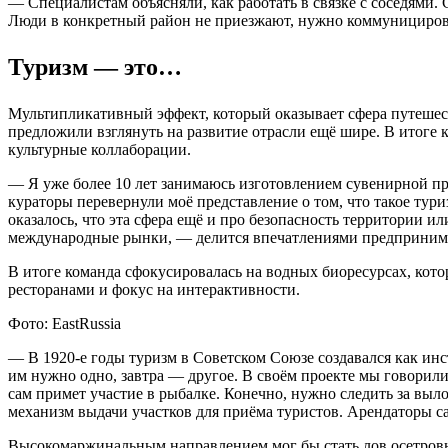
— Специалистам объясняли, как работать в связке с соседями.
Люди в конкретный район не приезжают, нужно коммуницирова
Туризм — это…
Мультипликативный эффект, который оказывает сфера путешест
предложили взглянуть на развитие отрасли ещё шире. В итоге 
культурные коллаборации.
— Я уже более 10 лет занимаюсь изготовлением сувенирной пр
кураторы перевернули моё представление о том, что такое тур
оказалось, что эта сфера ещё и про безопасность территории 
международные рынки, — делится впечатлениями предприним
В итоге команда сфокусировалась на водных биоресурсах, кото
ресторанами и фокус на интерактивности.
Фото: EastRussia
— В 1920-е годы туризм в Советском Союзе создавался как ин
им нужно одно, завтра — другое. В своём проекте мы говорили 
сам примет участие в рыбалке. Конечно, нужно следить за выл
механизм выдачи участков для приёма туристов. Арендаторы с
Высокомаржинальным направлением мог бы стать лов осетровы