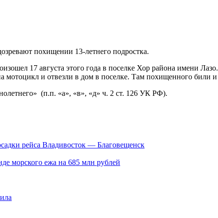
дозревают похищении 13-летнего подростка.
изошел 17 августа этого года в поселке Хор района имени Лазо
а мотоцикл и отвезли в дом в поселке. Там похищенного били 
етнего» (п.п. «а», «в», «д» ч. 2 ст. 126 УК РФ).
посадки рейса Владивосток — Благовещенск
нде морского ежа на 685 млн рублей
била