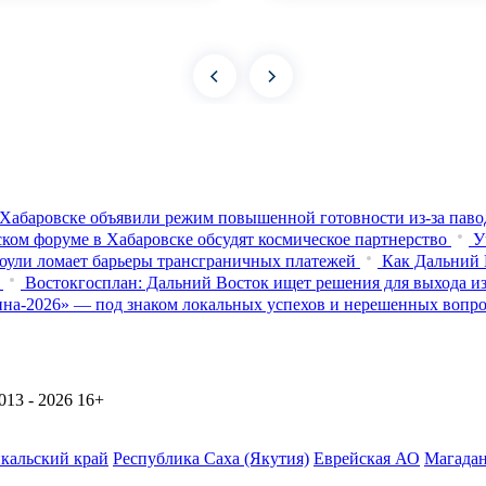
Хабаровске объявили режим повышенной готовности из‑за паво
ком форуме в Хабаровске обсудят космическое партнерство
У
оули ломает барьеры трансграничных платежей
Как Дальний 
Востокгосплан: Дальний Восток ищет решения для выхода из
на-2026» — под знаком локальных успехов и нерешенных вопр
13 - 2026
16+
йкальский край
Республика Саха (Якутия)
Еврейская АО
Магадан