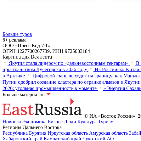
Больше туров
6+ реклама
ООО «Пресс Код ИТ»
ОГРН 1227700267739, ИНН 9725083184
Картина дня
Вся лента
Якутия стала лидером по «дальневосточным гектарам»
В 
пространством Лучегорска в 2026 году
На Российско-Китайс
в Арктике
Цифровой юань выходит на границу: как Маньчж
Путин одобрил создание кластера по огранке алмазов в Якутии
2026: угольная промышленность в моменте
«Энергия Сахали
Больше материалов
© ИА «Восток России», 20
Новости
Экономика
Бизнес
Люди
Культура
Туризм
Регионы Дальнего Востока
Республика Бурятия
Иркутская область
Амурская область
Заба
Хабаровский край
Камчатский край
Чукотский АО