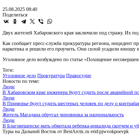
25.08.2025 08:40
Поделиться
Двух жителей Хабаровского края заключили под стражу. Их по
Как сообщает пресс-служба прокуратуры региона, инцидент про
наркотика и решили его проучить. Они силой усадили юношу н
Уголовное дело возбуждено по статье «Похищение несовершеннол
Теги:
Уголовное дело
Прокуратура
Правосудие
Новости по теме:
Люди
В Хабаровском крае инженера будут судить после аварийной 
Люди
В Приморье будут судить шестерых человек по делу о контраба
Люди
Житель Магадана обругал чиновника за национальность
Люди
В Благовещенске мать обмотала ребенка-инвалида скотчем и у
Туры на Дальний Восток от BestArctic.ru
erid:pjwvokpoevpk