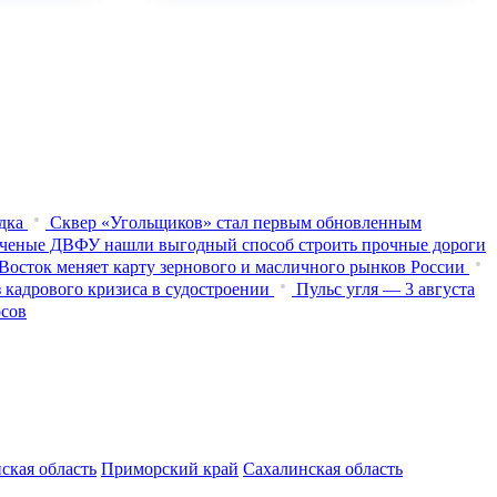
дка
Сквер «Угольщиков» стал первым обновленным
ченые ДВФУ нашли выгодный способ строить прочные дороги
Восток меняет карту зернового и масличного рынков России
 кадрового кризиса в судостроении
Пульс угля — 3 августа
осов
ская область
Приморский край
Сахалинская область