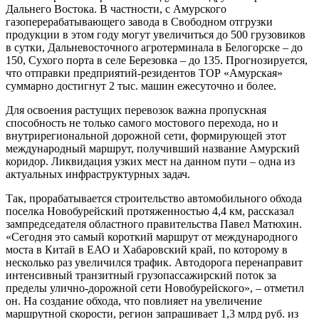
Дальнего Востока. В частности, с Амурского
газоперерабатывающего завода в Свободном отгрузки
продукции в этом году могут увеличиться до 500 грузовиков
в сутки, Дальневосточного агротерминала в Белогорске – до
150, Сухого порта в селе Березовка – до 135. Прогнозируется,
что отправки предприятий-резидентов ТОР «Амурская»
суммарно достигнут 2 тыс. машин ежесуточно и более.
Для освоения растущих перевозок важна пропускная
способность не только самого мостового перехода, но и
внутрирегиональной дорожной сети, формирующей этот
международный маршрут, получивший название Амурский
коридор. Ликвидация узких мест на данном пути – одна из
актуальных инфраструктурных задач.
Так, прорабатывается строительство автомобильного обхода
поселка Новобурейский протяженностью 4,4 км, рассказал
зампредседателя областного правительства Павел Матюхин.
«Сегодня это самый короткий маршрут от международного
моста в Китай в ЕАО и Хабаровский край, по которому в
несколько раз увеличился трафик. Автодорога перенаправит
интенсивный транзитный грузопассажирский поток за
пределы улично-дорожной сети Новобурейского», – отметил
он. На создание обхода, что повлияет на увеличение
маршрутной скорости, регион запрашивает 1,3 млрд руб. из