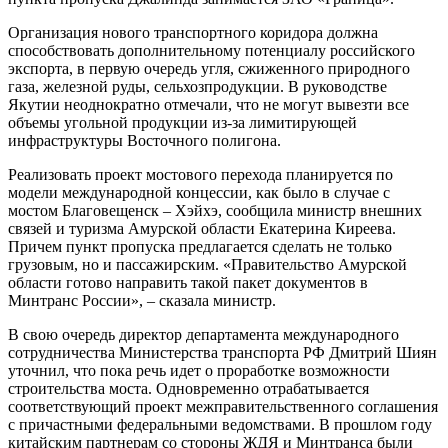
Организация нового транспортного коридора должна
способствовать дополнительному потенциалу российского
экспорта, в первую очередь угля, сжиженного природного
газа, железной руды, сельхозпродукции. В руководстве
Якутии неоднократно отмечали, что не могут вывезти все
объемы угольной продукции из-за лимитирующей
инфраструктуры Восточного полигона.
Реализовать проект мостового перехода планируется по
модели международной концессии, как было в случае с
мостом Благовещенск – Хэйхэ, сообщила министр внешних
связей и туризма Амурской области Екатерина Киреева.
Причем пункт пропуска предлагается сделать не только
грузовым, но и пассажирским. «Правительство Амурской
области готово направить такой пакет документов в
Минтранс России», – сказала министр.
В свою очередь директор департамента международного
сотрудничества Министерства транспорта РФ Дмитрий Шиян
уточнил, что пока речь идет о проработке возможности
строительства моста. Одновременно отрабатывается
соответствующий проект межправительственного соглашения
с причастными федеральными ведомствами. В прошлом году
китайским партнерам со стороны ЖДЯ и Минтранса были