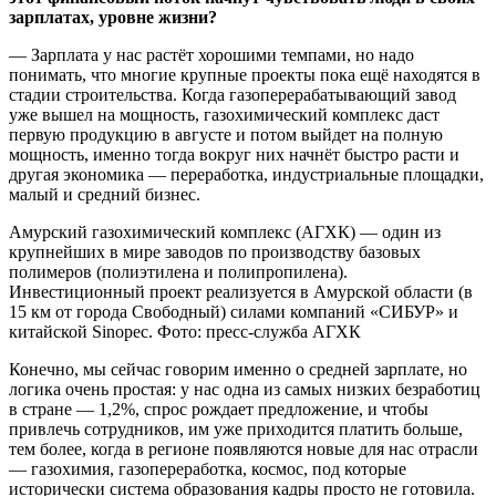
зарплатах, уровне жизни?
— Зарплата у нас растёт хорошими темпами, но надо
понимать, что многие крупные проекты пока ещё находятся в
стадии строительства. Когда газоперерабатывающий завод
уже вышел на мощность, газохимический комплекс даст
первую продукцию в августе и потом выйдет на полную
мощность, именно тогда вокруг них начнёт быстро расти и
другая экономика — переработка, индустриальные площадки,
малый и средний бизнес.
Амурский газохимический комплекс (АГХК) — один из
крупнейших в мире заводов по производству базовых
полимеров (полиэтилена и полипропилена).
Инвестиционный проект реализуется в Амурской области (в
15 км от города Свободный) силами компаний «СИБУР» и
китайской Sinopec. Фото: пресс-служба АГХК
Конечно, мы сейчас говорим именно о средней зарплате, но
логика очень простая: у нас одна из самых низких безработиц
в стране — 1,2%, спрос рождает предложение, и чтобы
привлечь сотрудников, им уже приходится платить больше,
тем более, когда в регионе появляются новые для нас отрасли
— газохимия, газопереработка, космос, под которые
исторически система образования кадры просто не готовила.