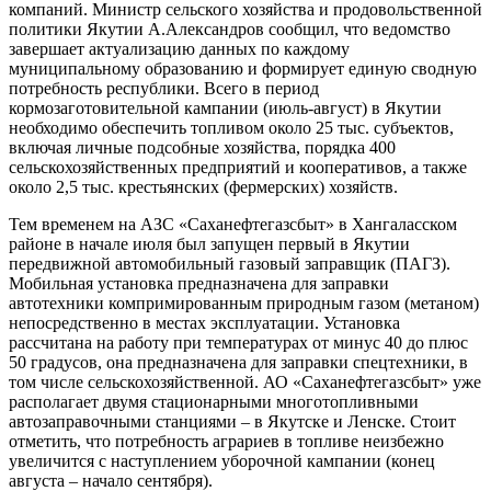
компаний. Министр сельского хозяйства и продовольственной
политики Якутии А.Александров сообщил, что ведомство
завершает актуализацию данных по каждому
муниципальному образованию и формирует единую сводную
потребность республики. Всего в период
кормозаготовительной кампании (июль-август) в Якутии
необходимо обеспечить топливом около 25 тыс. субъектов,
включая личные подсобные хозяйства, порядка 400
сельскохозяйственных предприятий и кооперативов, а также
около 2,5 тыс. крестьянских (фермерских) хозяйств.
Тем временем на АЗС «Саханефтегазсбыт» в Хангаласском
районе в начале июля был запущен первый в Якутии
передвижной автомобильный газовый заправщик (ПАГЗ).
Мобильная установка предназначена для заправки
автотехники компримированным природным газом (метаном)
непосредственно в местах эксплуатации. Установка
рассчитана на работу при температурах от минус 40 до плюс
50 градусов, она предназначена для заправки спецтехники, в
том числе сельскохозяйственной. АО «Саханефтегазсбыт» уже
располагает двумя стационарными многотопливными
автозаправочными станциями – в Якутске и Ленске. Стоит
отметить, что потребность аграриев в топливе неизбежно
увеличится с наступлением уборочной кампании (конец
августа – начало сентября).