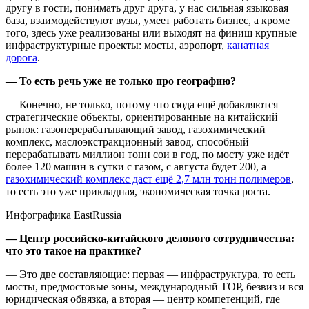
другу в гости, понимать друг друга, у нас сильная языковая
база, взаимодействуют вузы, умеет работать бизнес, а кроме
того, здесь уже реализованы или выходят на финиш крупные
инфраструктурные проекты: мосты, аэропорт,
канатная
дорога
.
— То есть речь уже не только про географию?
— Конечно, не только, потому что сюда ещё добавляются
стратегические объекты, ориентированные на китайский
рынок: газоперерабатывающий завод, газохимический
комплекс, маслоэкстракционный завод, способный
перерабатывать миллион тонн сои в год, по мосту уже идёт
более 120 машин в сутки с газом, с августа будет 200, а
газохимический комплекс даст ещё 2,7 млн тонн полимеров
,
то есть это уже прикладная, экономическая точка роста.
Инфографика EastRussia
— Центр российско-китайского делового сотрудничества:
что это такое на практике?
— Это две составляющие: первая — инфраструктура, то есть
мосты, предмостовые зоны, международный ТОР, безвиз и вся
юридическая обвязка, а вторая — центр компетенций, где