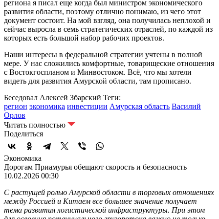
региона я писал еще когда был министром экономического
развития области, поэтому отлично понимаю, из чего этот
документ состоит. На мой взгляд, она получилась неплохой и
сейчас выросла в семь стратегических отраслей, по каждой из
которых есть большой набор рабочих проектов.
Наши интересы в федеральной стратегии учтены в полной
мере. У нас сложились комфортные, товарищеские отношения
с Востокгоспланом и Минвостоком. Всё, что мы хотели
видеть для развития Амурской области, там прописано.
Беседовал Алексей Збарский
Теги:
регион
экономика
инвестиции
Амурская область
Василий
Орлов
Читать полностью
Поделиться
Экономика
Дорогам Приамурья обещают скорость и безопасность
10.02.2026 00:30
С растущей ролью Амурской области в торговых отношениях
между Россией и Китаем все большее значение получает
тема развития логистической инфраструктуры. При этом
для освоения потенциального грузопотока важно не только