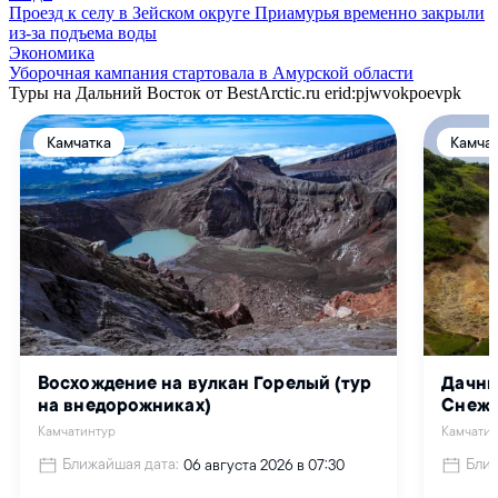
Проезд к селу в Зейском округе Приамурья временно закрыли
из-за подъема воды
Экономика
Уборочная кампания стартовала в Амурской области
Туры на Дальний Восток от BestArctic.ru
erid:pjwvokpoevpk