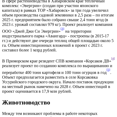
В сфере растениеводства в Хабаровском крае тепличный
комплекс «Эвергрин» (создан при участии японского
капитала) в рамках ТОР «Хабаровск» за три года увеличил
объем производства садовой земляники в 2,5 раза – по итогам
2025 г. предприятием было собрано свыше 2,4 тонн ягод (в
2023 г. урожай составлял 979 кг). Проект реализует компания
[3]
ООО «Джей Джи Си Эвергрин»
на территории
индустриального парка «Авангард» - построены (в 2015-17
гг.) и действуют две очереди теплиц общей площадью около 5
га. Объем инвестиционных вложений в проект с 2023 г.
составил более 1 млрд рублей.
[4]
В Приморском крае резидент СПВ компания «Корсаков ДВ»
реализует проект по созданию комплекса по выращиванию и
[5]
переработке 400 тонн картофеля и 100 тонн огурцов в год
.
Объект предполагается разместить в селе Корсаковка
Уссурийского городского округа. Начало поставок продукции
на местный рынок намечено на 2028 г. Объем инвестиций в
проект оценивается в 17,9 млн рублей.
Животноводство
Между тем возникают проблемы в работе некоторых