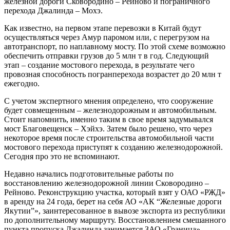
железной дороги Сковородино – Рейново и пограничного
перехода Джалинда – Мохэ.
Как известно, на первом этапе перевозки в Китай будут
осуществляться через Амур паромом или, с перегрузом на
автотранспорт, по наплавному мосту. По этой схеме возможно
обеспечить отправки грузов до 5 млн т в год. Следующий
этап – создание мостового перехода, в результате чего
провозная способность погранперехода возрастет до 20 млн т
ежегодно.
С учетом экспертного мнения определено, что сооружение
будет совмещенным – железнодорожным и автомобильным.
Стоит напомнить, именно таким в свое время задумывался
мост Благовещенск – Хэйхэ. Затем было решено, что через
некоторое время после строительства автомобильной части
мостового перехода приступят к созданию железнодорожной.
Сегодня про это не вспоминают.
Недавно начались подготовительные работы по
восстановлению железнодорожной линии Сковородино –
Рейново. Реконструкцию участка, который взят у ОАО «РЖД»
в аренду на 24 года, берет на себя АО «АК “Железные дороги
Якутии”», заинтересованное в вывозе экспорта из республики
по дополнительному маршруту. Восстановлением смешанного
пункта пропуска Джалинда занимается ЗАО «Граница».