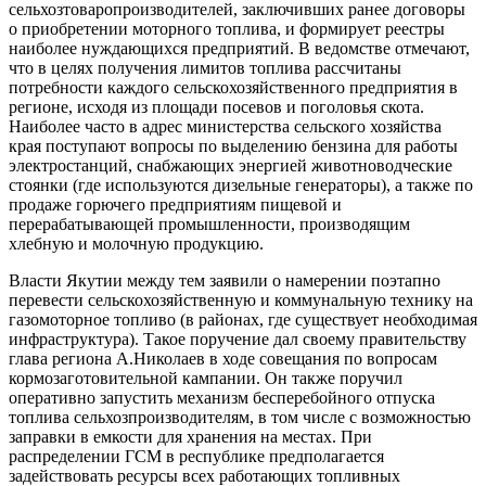
сельхозтоваропроизводителей, заключивших ранее договоры
о приобретении моторного топлива, и формирует реестры
наиболее нуждающихся предприятий. В ведомстве отмечают,
что в целях получения лимитов топлива рассчитаны
потребности каждого сельскохозяйственного предприятия в
регионе, исходя из площади посевов и поголовья скота.
Наиболее часто в адрес министерства сельского хозяйства
края поступают вопросы по выделению бензина для работы
электростанций, снабжающих энергией животноводческие
стоянки (где используются дизельные генераторы), а также по
продаже горючего предприятиям пищевой и
перерабатывающей промышленности, производящим
хлебную и молочную продукцию.
Власти Якутии между тем заявили о намерении поэтапно
перевести сельскохозяйственную и коммунальную технику на
газомоторное топливо (в районах, где существует необходимая
инфраструктура). Такое поручение дал своему правительству
глава региона А.Николаев в ходе совещания по вопросам
кормозаготовительной кампании. Он также поручил
оперативно запустить механизм бесперебойного отпуска
топлива сельхозпроизводителям, в том числе с возможностью
заправки в емкости для хранения на местах. При
распределении ГСМ в республике предполагается
задействовать ресурсы всех работающих топливных