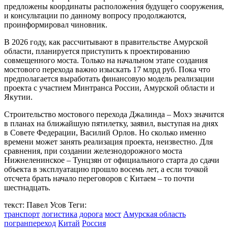
предложены координаты расположения будущего сооружения,
и консультации по данному вопросу продолжаются,
проинформировал чиновник.
В 2026 году, как рассчитывают в правительстве Амурской
области, планируется приступить к проектированию
совмещенного моста. Только на начальном этапе создания
мостового перехода важно изыскать 17 млрд руб. Пока что
предполагается выработать финансовую модель реализации
проекта с участием Минтранса России, Амурской области и
Якутии.
Строительство мостового перехода Джалинда – Мохэ значится
в планах на ближайшую пятилетку, заявил, выступая на днях
в Совете Федерации, Василий Орлов. Но сколько именно
времени может занять реализация проекта, неизвестно. Для
сравнения, при создании железнодорожного моста
Нижнеленинское – Тунцзян от официального старта до сдачи
объекта в эксплуатацию прошло восемь лет, а если точкой
отсчета брать начало переговоров с Китаем – то почти
шестнадцать.
текст: Павел Усов
Теги:
транспорт
логистика
дорога
мост
Амурская область
погранпереход
Китай
Россия