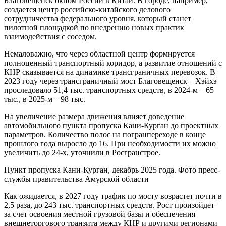
Благовещенск окном России в Китай. В городе, например,
создается центр российско-китайского делового
сотрудничества федерального уровня, который станет
пилотной площадкой по внедрению новых практик
взаимодействия с соседом.
Немаловажно, что через областной центр формируется
полноценный транспортный коридор, а развитие отношений с
КНР сказывается на динамике трансграничных перевозок. В
2023 году через трансграничный мост Благовещенск – Хэйхэ
проследовало 51,4 тыс. транспортных средств, в 2024-м – 65
тыс., в 2025-м – 98 тыс.
На увеличение размера движения влияет доведение
автомобильного пункта пропуска Кани-Курган до проектных
параметров. Количество полос на погранпереходе в конце
прошлого года выросло до 16. При необходимости их можно
увеличить до 24-х, уточнили в Росгранстрое.
Пункт пропуска Кани-Курган, декабрь 2025 года. Фото пресс-
службы правительства Амурской области
Как ожидается, в 2027 году трафик по мосту возрастет почти в
2,5 раза, до 243 тыс. транспортных средств. Рост произойдет
за счет освоения местной грузовой базы и обеспечения
внешнеторгового транзита между КНР и другими регионами