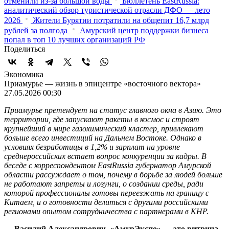
отменили из-за большой воды
Бюллетень EastRussia:
аналитический обзор туристической отрасли ДФО — лето
2026
Жители Бурятии потратили на общепит 16,7 млрд
рублей за полгода
Амурский центр поддержки бизнеса
попал в топ 10 лучших организаций РФ
Поделиться
Экономика
Приамурье — жизнь в эпицентре «восточного вектора»
27.05.2026 00:30
Приамурье претендует на статус главного окна в Азию. Это
территории, где запускают ракеты в космос и строят
крупнейший в мире газохимический кластер, привлекают
больше всего инвестиций на Дальнем Востоке. Однако в
условиях безработицы в 1,2% и зарплат на уровне
среднероссийских встает вопрос конкуренции за кадры. В
беседе с корреспондентом EastRussia губернатор Амурской
области рассуждает о том, почему в борьбе за людей больше
не работают запреты и лозунги, о создании среды, ради
которой профессионалы готовы переезжать на границу с
Китаем, и о готовности делиться с другими российскими
регионами опытом сотрудничества с партнерами в КНР.
— Василий Александрович, «АмурЭкспо» — это витрина