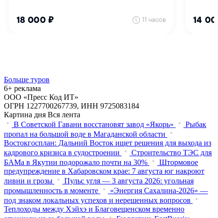
Больше туров
6+ реклама
ООО «Пресс Код ИТ»
ОГРН 1227700267739, ИНН 9725083184
Картина дня
Вся лента
В Советской Гавани восстановят завод «Якорь»
Рыбак
пропал на большой воде в Магаданской области
Востокгосплан: Дальний Восток ищет решения для выхода из
кадрового кризиса в судостроении
Строительство ТЭС для
БАМа в Якутии подорожало почти на 30%
Штормовое
предупреждение в Хабаровском крае: 7 августа юг накроют
ливни и грозы
Пульс угля — 3 августа 2026: угольная
промышленность в моменте
«Энергия Сахалина-2026» —
под знаком локальных успехов и нерешенных вопросов
Теплоходы между Хэйхэ и Благовещенском временно