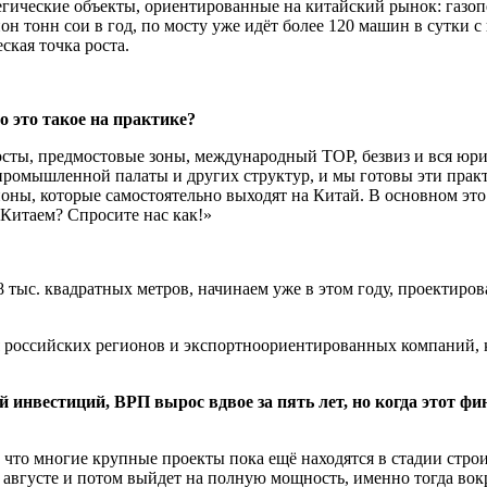
тегические объекты, ориентированные на китайский рынок: газо
тонн сои в год, по мосту уже идёт более 120 машин в сутки с га
ская точка роста.
о это такое на практике?
сты, предмостовые зоны, международный ТОР, безвиз и вся юрид
ромышленной палаты и других структур, и мы готовы эти практик
оны, которые самостоятельно выходят на Китай. В основном это 
 Китаем? Спросите нас как!»
тыс. квадратных метров, начинаем уже в этом году, проектиро
я российских регионов и экспортноориентированных компаний, к
инвестиций, ВРП вырос вдвое за пять лет, но когда этот фи
 что многие крупные проекты пока ещё находятся в стадии стро
августе и потом выйдет на полную мощность, именно тогда вок