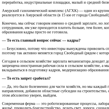
переработка, индустриальные площадки, малый и средний бизн
Амурский газохимический комплекс (АГХК) — один из крупне
реализуется в Амурской области (в 15 км от города Свободны
Конечно, мы сейчас говорим именно о средней зарплате, но лог
сотрудников, им уже приходится платить больше, тем более, ко
образования кадры просто не готовила.
— То есть главный вопрос сейчас — кадры?
— Безусловно, потому что инвесторы вынуждены привозить спец
поэтому так активно меняется город Свободный (рядом с котор
Сегодня в сельском хозяйстве зарплата механизатора доходит д
запрещена иностранная рабочая сила в сельском хозяйстве, а м
вкладываться в подготовку кадров, модернизацию образования
— То есть запрет сработал?
— Да, это было болезненно для части хозяйств, но мы каждый 
направления, добавили областные субсидии на строительство, с
этом абсолютно уверен, выйдем.
Современная ферма — это роботизированные процессы, лаборат
жильё, проводить благоустройство, делать свет, дороги, соци