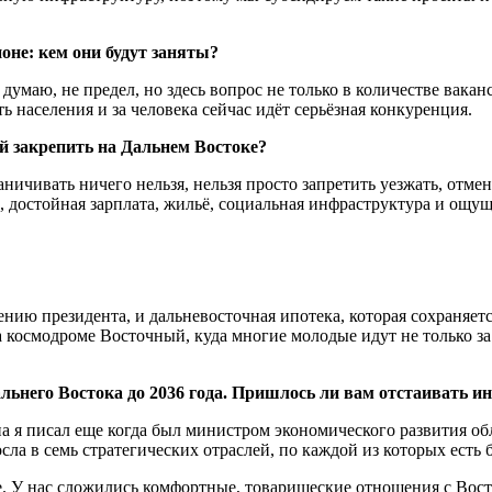
оне: кем они будут заняты?
думаю, не предел, но здесь вопрос не только в количестве ваканс
 населения и за человека сейчас идёт серьёзная конкуренция.
й закрепить на Дальнем Востоке?
ничивать ничего нельзя, нельзя просто запретить уезжать, отм
а, достойная зарплата, жильё, социальная инфраструктура и ощу
нию президента, и дальневосточная ипотека, которая сохраняет
а космодроме Восточный, куда многие молодые идут не только за
льнего Востока до 2036 года. Пришлось ли вам отстаивать и
 я писал еще когда был министром экономического развития обл
осла в семь стратегических отраслей, по каждой из которых есть
. У нас сложились комфортные, товарищеские отношения с Вост