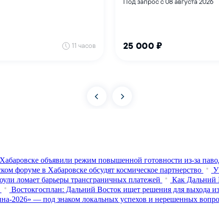
Хабаровске объявили режим повышенной готовности из‑за паво
ком форуме в Хабаровске обсудят космическое партнерство
У
оули ломает барьеры трансграничных платежей
Как Дальний 
Востокгосплан: Дальний Восток ищет решения для выхода из
на-2026» — под знаком локальных успехов и нерешенных вопр