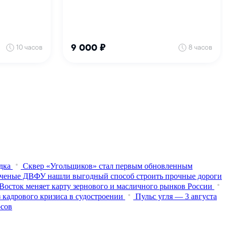
дка
Сквер «Угольщиков» стал первым обновленным
ченые ДВФУ нашли выгодный способ строить прочные дороги
Восток меняет карту зернового и масличного рынков России
 кадрового кризиса в судостроении
Пульс угля — 3 августа
осов