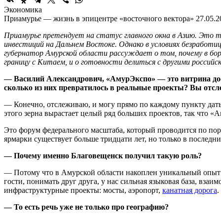
Экономика
Приамурье — жизнь в эпицентре «восточного вектора»
27.05.2
Приамурье претендует на статус главного окна в Азию. Это т
инвестиций на Дальнем Востоке. Однако в условиях безработицы
губернатор Амурской области рассуждает о том, почему в бор
границу с Китаем, и о готовности делиться с другими россий
— Василий Александрович, «АмурЭкспо» — это витрина дос
сколько из них превратилось в реальные проекты? Вы отсл
— Конечно, отслеживаю, и могу прямо по каждому пункту дать 
этого зерна вырастает целый ряд больших проектов, так что 
Это форум федерального масштаба, который проводится по пору
ярмарки существует больше тридцати лет, но только в послед
— Почему именно Благовещенск получил такую роль?
— Потому что в Амурской области накоплен уникальный опыт вз
гости, понимать друг друга, у нас сильная языковая база, взаи
инфраструктурные проекты: мосты, аэропорт,
канатная дорога
.
— То есть речь уже не только про географию?