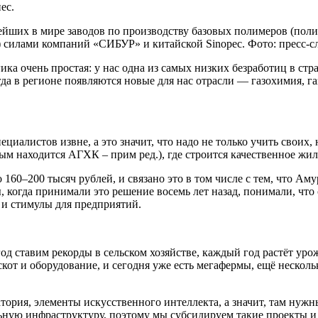
ес.
йших в мире заводов по производству базовых полимеров (пол
й) силами компаний «СИБУР» и китайской Sinopec. Фото: пресс
ика очень простая: у нас одна из самых низких безработиц в ст
гда в регионе появляются новые для нас отрасли — газохимия, г
иалистов извне, а это значит, что надо не только учить своих,
ым находится АГХК – прим ред.), где строится качественное жил
о 160–200 тысяч рублей, и связано это в том числе с тем, что А
ы, когда принимали это решение восемь лет назад, понимали, чт
 и стимулы для предприятий.
год ставим рекорды в сельском хозяйстве, каждый год растёт ур
кот и оборудование, и сегодня уже есть мегафермы, ещё нескольк
ория, элементы искусственного интеллекта, а значит, там нужн
альную инфраструктуру, поэтому мы субсидируем такие проекты и