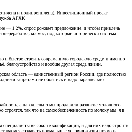
иэтилена и полипропилена). Инвестиционный проект
-служба АГХК
ране — 1,2%, спрос рождает предложение, и чтобы привлечь
азопереработка, космос, под которые исторически система
 но и быстро строить современную городскую среду, и именно
ьё, благоустройство и вообще другая среда жизни.
мурская область — единственный регион России, где полностью
о одними запретами не обойтись и надо параллельно
ожайность, а параллельно мы продавили развитие молочного
о строятся, так что на самообеспеченность по молоку мы, я в
ы специалисты высокой квалификации, и для них надо строить
 стараемся создавать нормальные условия жизни прямо на