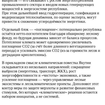
выбросов — его связывают с ростом энергопотребления
промышленного сектора и вводом новых генерирующих
мощностей в энергосистеме республики.
При этом дальнейший ввод гидрогенерации, газификация и
модернизация теплоснабжения, по оценке эксперта, могут
привести к снижению углеродоёмкости энергетики.
Отдельный блок — «поглощение»: потенциально республика
остаётся нетто‑поглотителем благодаря обширному лесному
фонду, но будущая динамика зависит от баланса процессов.
Потепление климата может одновременно увеличивать
поглощение CO2 (за счёт более длинного вегетационного
периода) и усиливать эмиссии CO2 (из‑за горимости лесов и
деградации криолитозоны).
В прикладном смысле климатическая повестка Якутии
складывается из нескольких направлений: сокращение
выбросов (энергетика, транспорт, ЖКХ), рост
энергоэффективности и «чистоты» экономики, а также
усиление поглощения — через управляемые лесные
экосистемы и лесоклиматические проекты. Дополняют этот
контур меры по защите мерзлоты и развитие финансовых
стимулов, без которых «климатические» решения остаются
набором инициатив, а не системой.