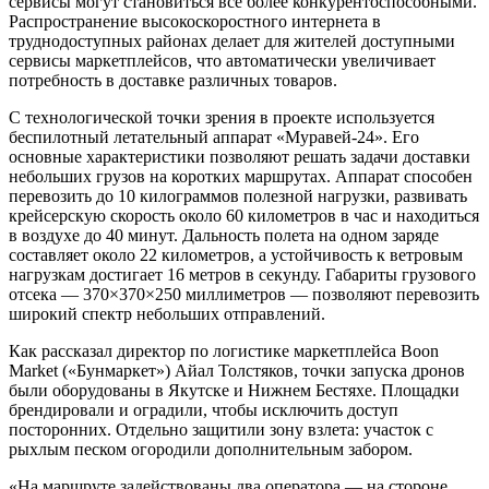
сервисы могут становиться все более конкурентоспособными.
Распространение высокоскоростного интернета в
труднодоступных районах делает для жителей доступными
сервисы маркетплейсов, что автоматически увеличивает
потребность в доставке различных товаров.
С технологической точки зрения в проекте используется
беспилотный летательный аппарат «Муравей-24». Его
основные характеристики позволяют решать задачи доставки
небольших грузов на коротких маршрутах. Аппарат способен
перевозить до 10 килограммов полезной нагрузки, развивать
крейсерскую скорость около 60 километров в час и находиться
в воздухе до 40 минут. Дальность полета на одном заряде
составляет около 22 километров, а устойчивость к ветровым
нагрузкам достигает 16 метров в секунду. Габариты грузового
отсека — 370×370×250 миллиметров — позволяют перевозить
широкий спектр небольших отправлений.
Как рассказал директор по логистике маркетплейса Boon
Market («Бунмаркет») Айал Толстяков, точки запуска дронов
были оборудованы в Якутске и Нижнем Бестяхе. Площадки
брендировали и оградили, чтобы исключить доступ
посторонних. Отдельно защитили зону взлета: участок с
рыхлым песком огородили дополнительным забором.
«На маршруте задействованы два оператора — на стороне