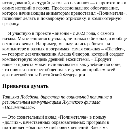
исследований, а студийцы только начинают — с прототипов и
самих историй о героях. Профессиональное оборудование,
которое начинающим аниматорам предоставил «Полиметалл»,
позволяет делать и покадровую отрисовку, и компьютерную
графику.
— Я участвую в проекте «Бизоны» с 2022 года, с самого
начала. Мы очень много узнали, не только о бизонах, а вообще
о многих вещах. Например, мы научились работать на
компьютере в разных программах, самая сложная – «Blender»,
— говорит девятиклассник Алеша Федоров, который создает
компьютерную модель древней экосистемы. – Продукт
нашего проекта может использоваться как учебное пособие,
что повысит интерес общества к изучению проблем всей
арктической зоны Российской Федерации.
Привычка думать
Татьяна Лебедева, директор по социальной политике и
региональным коммуникациям Якутского филиала
«Полиметалла»:
— Это сознательный вклад «Полиметалла» в пользу
«долгих», качественных образовательных программ в
противовес «быстрых» цифровых решений. Здесь мы