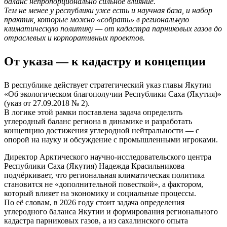
баланс непропорционально сильное влияние.
Тем не менее у республики уже есть и научная база, и набор
практик, которые можно «собрать» в региональную
климатическую политику — от кадастра парниковых газов до
отраслевых и корпоративных проектов.
От указа — к кадастру и концепции
В республике действует стратегический указ главы Якутии
«Об экологическом благополучии Республики Саха (Якутия)»
(указ от 27.09.2018 № 2).
В логике этой рамки поставлена задача определить
углеродный баланс региона в динамике и разработать
концепцию достижения углеродной нейтральности — с
опорой на науку и обсуждение с промышленными игроками.
Директор Арктического научно-исследовательского центра
Республики Саха (Якутия) Надежда Красильникова
подчёркивает, что региональная климатическая политика
становится не «дополнительной повесткой», а фактором,
который влияет на экономику и социальные процессы.
По её словам, в 2026 году стоит задача определения
углеродного баланса Якутии и формирования регионального
кадастра парниковых газов, а из сахалинского опыта