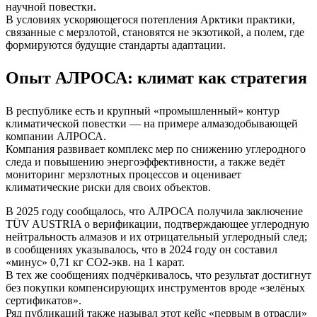
научной повестки.
В условиях ускоряющегося потепления Арктики практики,
связанные с мерзлотой, становятся не экзотикой, а полем, где
формируются будущие стандарты адаптации.
Опыт АЛРОСА: климат как стратегия
В республике есть и крупный «промышленный» контур
климатической повестки — на примере алмазодобывающей
компании АЛРОСА.
Компания развивает комплекс мер по снижению углеродного
следа и повышению энергоэффективности, а также ведёт
мониторинг мерзлотных процессов и оценивает
климатические риски для своих объектов.
В 2025 году сообщалось, что АЛРОСА получила заключение
TÜV AUSTRIA о верификации, подтверждающее углеродную
нейтральность алмазов и их отрицательный углеродный след;
в сообщениях указывалось, что в 2024 году он составил
«минус» 0,71 кг CO2‑экв. на 1 карат.
В тех же сообщениях подчёркивалось, что результат достигнут
без покупки компенсирующих инструментов вроде «зелёных
сертификатов».
Ряд публикаций также называл этот кейс «первым в отрасли»