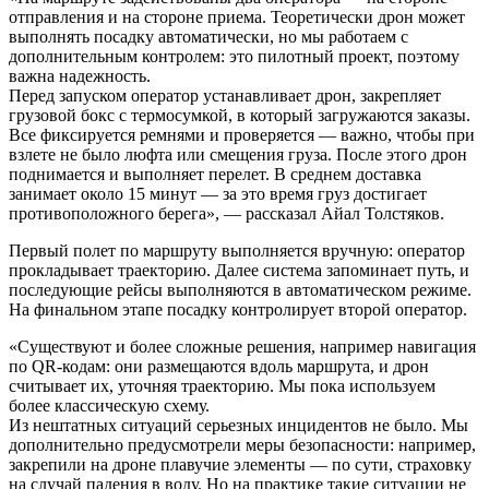
отправления и на стороне приема. Теоретически дрон может
выполнять посадку автоматически, но мы работаем с
дополнительным контролем: это пилотный проект, поэтому
важна надежность.
Перед запуском оператор устанавливает дрон, закрепляет
грузовой бокс с термосумкой, в который загружаются заказы.
Все фиксируется ремнями и проверяется — важно, чтобы при
взлете не было люфта или смещения груза. После этого дрон
поднимается и выполняет перелет. В среднем доставка
занимает около 15 минут — за это время груз достигает
противоположного берега», — рассказал Айал Толстяков.
Первый полет по маршруту выполняется вручную: оператор
прокладывает траекторию. Далее система запоминает путь, и
последующие рейсы выполняются в автоматическом режиме.
На финальном этапе посадку контролирует второй оператор.
«Существуют и более сложные решения, например навигация
по QR-кодам: они размещаются вдоль маршрута, и дрон
считывает их, уточняя траекторию. Мы пока используем
более классическую схему.
Из нештатных ситуаций серьезных инцидентов не было. Мы
дополнительно предусмотрели меры безопасности: например,
закрепили на дроне плавучие элементы — по сути, страховку
на случай падения в воду. Но на практике такие ситуации не