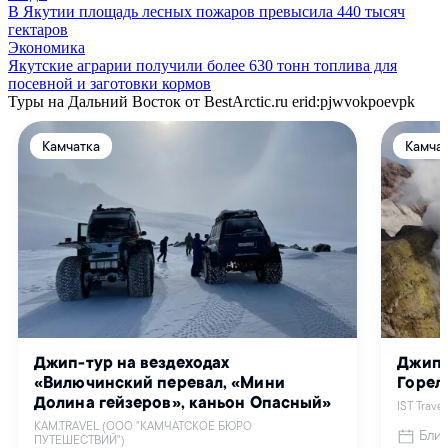
В Якутии площадь лесных пожаров превысила 440 тысяч
гектаров
Экономика
Якутские аграрии получили более 630 тонн топлива для
посевной и заготовки кормов
Туры на Дальний Восток от BestArctic.ru
erid:pjwvokpoevpk