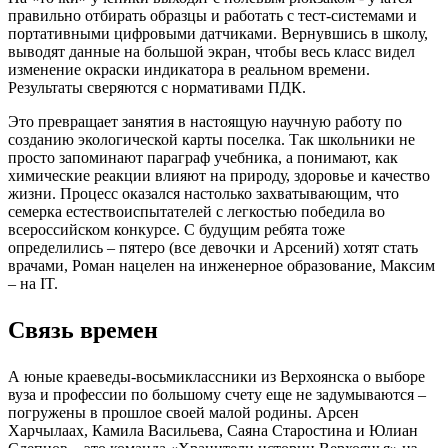
правильно отбирать образцы и работать с тест-системами и
портативными цифровыми датчиками. Вернувшись в школу,
выводят данные на большой экран, чтобы весь класс видел
изменение окраски индикатора в реальном времени.
Результаты сверяются с нормативами ПДК.
Это превращает занятия в настоящую научную работу по
созданию экологической карты поселка. Так школьники не
просто запоминают параграф учебника, а понимают, как
химические реакции влияют на природу, здоровье и качество
жизни. Процесс оказался настолько захватывающим, что
семерка естествоиспытателей с легкостью победила во
всероссийском конкурсе. С будущим ребята тоже
определились – пятеро (все девочки и Арсений) хотят стать
врачами, Роман нацелен на инженерное образование, Максим
– на IT.
Связь времен
А юные краеведы-восьмиклассники из Верхоянска о выборе
вуза и профессии по большому счету еще не задумываются –
погружены в прошлое своей малой родины. Арсен
Харчылаах, Камила Васильева, Саяна Старостина и Юлиан