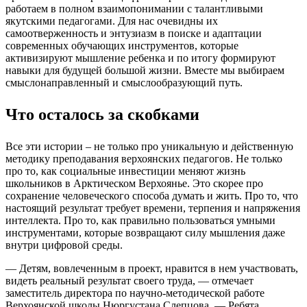
работаем в полном взаимопонимании с талантливыми
якутскими педагогами. Для нас очевидны их
самоотверженность и энтузиазм в поиске и адаптации
современных обучающих инструментов, которые
активизируют мышление ребенка и по итогу формируют
навыки для будущей большой жизни. Вместе мы выбираем
смыслонаправленный и смыслообразующий путь.
Что осталось за скобками
Все эти истории – не только про уникальную и действенную
методику преподавания верхоянских педагогов. Не только
про то, как социальные инвестиции меняют жизнь
школьников в Арктическом Верхоянье. Это скорее про
сохранение человеческого способа думать и жить. Про то, что
настоящий результат требует времени, терпения и напряжения
интеллекта. Про то, как правильно пользоваться умными
инструментами, которые возвращают силу мышления даже
внутри цифровой среды.
— Детям, вовлеченным в проект, нравится в нем участвовать,
видеть реальный результат своего труда, — отмечает
заместитель директора по научно-методической работе
Верхоянской школы Нюргустана Слепцова. — Ребята