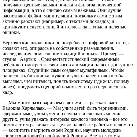
получают ценные навыки поиска и фильтра полученной
информации, а это я считаю самым важным. Они лучше
распознают фейки, манипуляции, поскольку сами с этим
активно работают (например, с текстами докладов) и
критикуют искусственный интеллект за глупые и нелепые
ошибки.
Верхоянские школьники не потребляют цифровой контент, а
создают его, опираясь на собственные размышления,
исследования, осмысление традиций и опыта. Пример —
студия «Аартык». Среднестатистический современный
ребенок отсмотрел тысячи часов анимации на всех доступных
площадках. Студийцы сами создают мультфильмы. Чтобы
нарисовать бизончика, нужно изучить палеонтологию (как
выглядел, чем питался), понять экосистему (где жил, почему
исчез), продумать сценарий и множество раз перерисовать
кадр.
— Мы много разговариваем с детьми, — рассказывает
Евдокия Харчылаах. — Мы учим детей быть терпеливыми,
сдержанными, учим умению слушать и слышать мнение
других, учим уважать интересы каждого человека – все это
помогает им развиваться. Целью нашей же работы в целом это
— воспитать патриота своей Родины, научить молодежь
гордится историей своей малой Родины. Все то, что мы