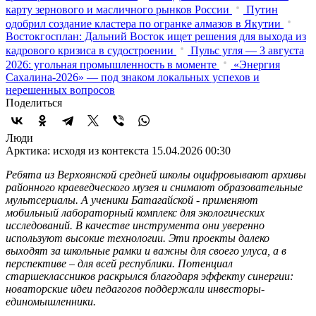
карту зернового и масличного рынков России
Путин
одобрил создание кластера по огранке алмазов в Якутии
Востокгосплан: Дальний Восток ищет решения для выхода из
кадрового кризиса в судостроении
Пульс угля — 3 августа
2026: угольная промышленность в моменте
«Энергия
Сахалина-2026» — под знаком локальных успехов и
нерешенных вопросов
Поделиться
Люди
Арктика: исходя из контекста
15.04.2026 00:30
Ребята из Верхоянской средней школы оцифровывают архивы
районного краеведческого музея и снимают образовательные
мультсериалы. А ученики Батагайской - применяют
мобильный лабораторный комплекс для экологических
исследований. В качестве инструмента они уверенно
используют высокие технологии. Эти проекты далеко
выходят за школьные рамки и важны для своего улуса, а в
перспективе – для всей республики. Потенциал
старшеклассников раскрылся благодаря эффекту синергии:
новаторские идеи педагогов поддержали инвесторы-
единомышленники.