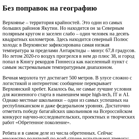
Без поправок на географию
Верхоянье – территория крайностей. Это один из самых
больших районов Якутии. Но находится он за Северным
полярным кругом и заселен слабо – один человек на десять
квадратных километров. Здесь находится северный Полюс
холода: в Верхоянске зафиксирована самая низкая
температура за пределами Антарктиды – минус 67,8 градусов.
Но летом 2020-го воздух прогрелся в нем до плюс 38, и город
попал в Книгу рекордов Гиннесса как населенный пункт с
самым экстремальным температурным диапазоном.
Вечная мерзлота тут достигает 500 метров. В улусе сложно с
логистикой и интернетом: сообщение перекрывает
Верхоянский хребет. Казалось бы, не самые лучшие условия
для жизненного старта в нынешнем мире high-tech, IT и AI.
Однако местные школьники – одни из самых успешных на
республиканском и даже федеральном уровнях. Достаточно
отметить победу батагайских школьников на Всероссийском
конкурсе научно-исследовательских, проектных и творческих
работ «Обретенное поколение».
Ребята и в самом деле из числа обретенных. Сейчас
множество родителей по всей стране испытывают тревогу: