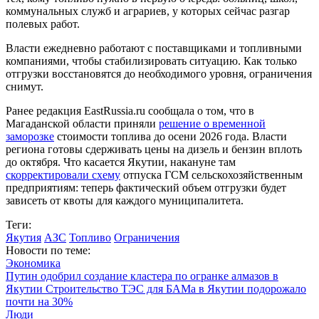
коммунальных служб и аграриев, у которых сейчас разгар
полевых работ.
Власти ежедневно работают с поставщиками и топливными
компаниями, чтобы стабилизировать ситуацию. Как только
отгрузки восстановятся до необходимого уровня, ограничения
снимут.
Ранее редакция EastRussia.ru сообщала о том, что в
Магаданской области приняли
решение о временной
заморозке
стоимости топлива до осени 2026 года. Власти
региона готовы сдерживать цены на дизель и бензин вплоть
до октября. Что касается Якутии, накануне там
скорректировали схему
отпуска ГСМ сельскохозяйственным
предприятиям: теперь фактический объем отгрузки будет
зависеть от квоты для каждого муниципалитета.
Теги:
Якутия
АЗС
Топливо
Ограничения
Новости по теме:
Экономика
Путин одобрил создание кластера по огранке алмазов в
Якутии
Строительство ТЭС для БАМа в Якутии подорожало
почти на 30%
Люди