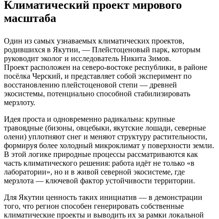
Климатический проект мирового
масштаба
Один из самых узнаваемых климатических проектов,
родившихся в Якутии, — Плейстоценовый парк, которым
руководит эколог и исследователь Никита Зимов.
Проект расположен на северо‑востоке республики, в районе
посёлка Черский, и представляет собой эксперимент по
восстановлению плейстоценовой степи — древней
экосистемы, потенциально способной стабилизировать
мерзлоту.
Идея проста и одновременно радикальна: крупные
травоядные (бизоны, овцебыки, якутские лошади, северные
олени) уплотняют снег и меняют структуру растительности,
формируя более холодный микроклимат у поверхности земли.
В этой логике природные процессы рассматриваются как
часть климатического решения: работа идёт не только «в
лаборатории», но и в живой северной экосистеме, где
мерзлота — ключевой фактор устойчивости территории.
Для Якутии ценность таких инициатив — в демонстрации
того, что регион способен генерировать собственные
климатические проекты и выводить их за рамки локальной