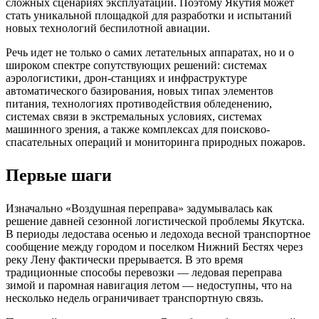
сложных сценариях эксплуатации. Поэтому Якутия может
стать уникальной площадкой для разработки и испытаний
новых технологий беспилотной авиации.
Речь идет не только о самих летательных аппаратах, но и о
широком спектре сопутствующих решений: системах
аэрологистики, дрон-станциях и инфраструктуре
автоматического базирования, новых типах элементов
питания, технологиях противодействия обледенению,
системах связи в экстремальных условиях, системах
машинного зрения, а также комплексах для поисково-
спасательных операций и мониторинга природных пожаров.
Первые шаги
Изначально «Воздушная переправа» задумывалась как
решение давней сезонной логистической проблемы Якутска.
В периоды ледостава осенью и ледохода весной транспортное
сообщение между городом и поселком Нижний Бестях через
реку Лену фактически прерывается. В это время
традиционные способы перевозки — ледовая переправа
зимой и паромная навигация летом — недоступны, что на
несколько недель ограничивает транспортную связь.