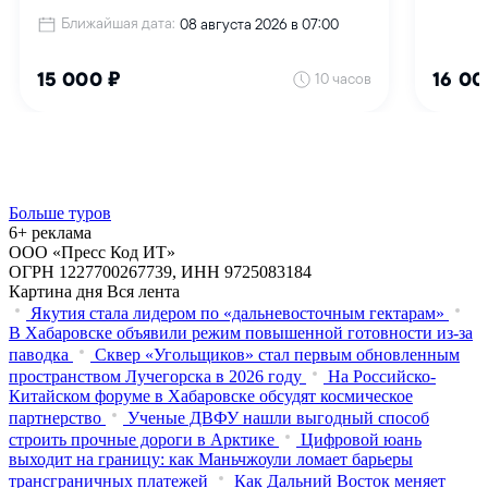
Больше туров
6+ реклама
ООО «Пресс Код ИТ»
ОГРН 1227700267739, ИНН 9725083184
Картина дня
Вся лента
Якутия стала лидером по «дальневосточным гектарам»
В Хабаровске объявили режим повышенной готовности из‑за
паводка
Сквер «Угольщиков» стал первым обновленным
пространством Лучегорска в 2026 году
На Российско-
Китайском форуме в Хабаровске обсудят космическое
партнерство
Ученые ДВФУ нашли выгодный способ
строить прочные дороги в Арктике
Цифровой юань
выходит на границу: как Маньчжоули ломает барьеры
трансграничных платежей
Как Дальний Восток меняет