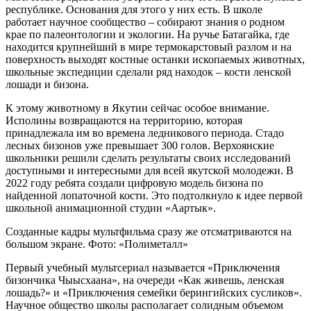
республике. Основания для этого у них есть. В школе
работает научное сообщество – собирают знания о родном
крае по палеонтологии и экологии. На ручье Батагайка, где
находится крупнейший в мире термокарстовый разлом и на
поверхность выходят костные останки ископаемых животных,
школьные экспедиции сделали ряд находок – кости ленской
лошади и бизона.
К этому животному в Якутии сейчас особое внимание.
Исполины возвращаются на территорию, которая
принадлежала им во времена ледникового периода. Стадо
лесных бизонов уже превышает 300 голов. Верхоянские
школьники решили сделать результаты своих исследований
доступными и интересными для всей якутской молодежи. В
2022 году ребята создали цифровую модель бизона по
найденной лопаточной кости. Это подтолкнуло к идее первой
школьной анимационной студии «Аартык».
Созданные кадры мультфильма сразу же отсматриваются на
большом экране. Фото: «Полиметалл»
Первый учебный мультсериал называется «Приключения
бизончика Чыысхаана», на очереди «Как живешь, ленская
лошадь?» и «Приключения семейки берингийских сусликов».
Научное общество школы располагает солидным объемом