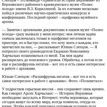
Слепцов – это команда «Хранители истории Верхоянья» из
Верхоянского районного краеведческого музея «Полюс
холода» имени В.З. Кириллиной. За их плечами несколько
побед в различных научно-практических конкурсах и
конференциях. Последний проект – оцифровка музейного
архива.
— Занятия с архивными документами в нашем музее «Полюс
холода» сразу вызвали у меня интерес: моя личная задача
сначала заключалась только в оцифровке негативов на
принтере, но я быстро понял, что хочу знать о каждом, кто
запечатлен на них, — рассказывает Юлиан Слепцов. — Я
попросил своего руководителя Евдокию Николаевну
Харчылаах позаниматься со мной. Так моя задача
расширилась до поискового уровня. Обработка, а потом если
еще и расшифруешь негатив – вот это и есть самое интересное
в работе с архивами.
Юлиан Слепцов: «Расшифруешь негатив – вот это и есть
самое интересное в работе с архивами». Фото: «Полиметалл»
У подростков серьезная миссия – они сохраняют связь времен.
Как говорит Арсен Харчылаах: — Историю Верхоянья
необходимо запускать в Интернет, чтобы верхоянцы, которые
сегодня живут по всему миру, всегда помнили, откуда их
корни. Чтобы каждый передавал потомкам историю рода.