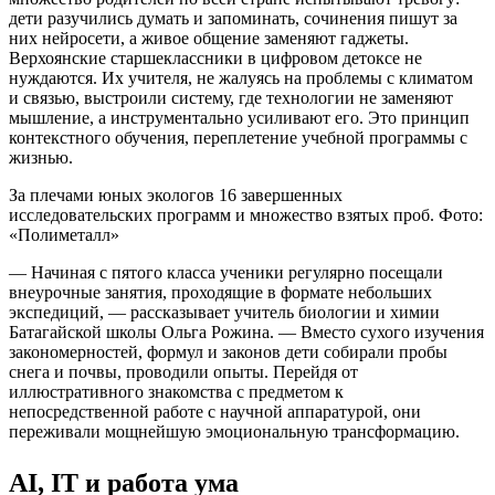
дети разучились думать и запоминать, сочинения пишут за
них нейросети, а живое общение заменяют гаджеты.
Верхоянские старшеклассники в цифровом детоксе не
нуждаются. Их учителя, не жалуясь на проблемы с климатом
и связью, выстроили систему, где технологии не заменяют
мышление, а инструментально усиливают его. Это принцип
контекстного обучения, переплетение учебной программы с
жизнью.
За плечами юных экологов 16 завершенных
исследовательских программ и множество взятых проб. Фото:
«Полиметалл»
— Начиная с пятого класса ученики регулярно посещали
внеурочные занятия, проходящие в формате небольших
экспедиций, — рассказывает учитель биологии и химии
Батагайской школы Ольга Рожина. — Вместо сухого изучения
закономерностей, формул и законов дети собирали пробы
снега и почвы, проводили опыты. Перейдя от
иллюстративного знакомства с предметом к
непосредственной работе с научной аппаратурой, они
переживали мощнейшую эмоциональную трансформацию.
АI, IT и работа ума