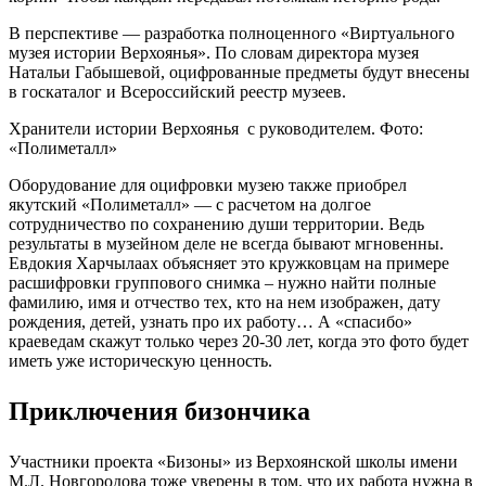
В перспективе — разработка полноценного «Виртуального
музея истории Верхоянья». По словам директора музея
Натальи Габышевой, оцифрованные предметы будут внесены
в госкаталог и Всероссийский реестр музеев.
Хранители истории Верхоянья с руководителем. Фото:
«Полиметалл»
Оборудование для оцифровки музею также приобрел
якутский «Полиметалл» — с расчетом на долгое
сотрудничество по сохранению души территории. Ведь
результаты в музейном деле не всегда бывают мгновенны.
Евдокия Харчылаах объясняет это кружковцам на примере
расшифровки группового снимка – нужно найти полные
фамилию, имя и отчество тех, кто на нем изображен, дату
рождения, детей, узнать про их работу… А «спасибо»
краеведам скажут только через 20-30 лет, когда это фото будет
иметь уже историческую ценность.
Приключения бизончика
Участники проекта «Бизоны» из Верхоянской школы имени
М.Л. Новгородова тоже уверены в том, что их работа нужна в