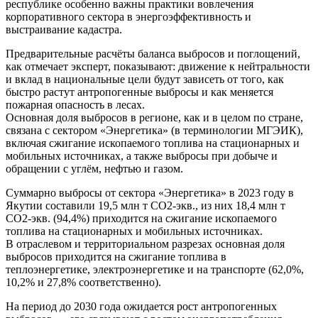
республике особенно важны практики вовлечения
корпоративного сектора в энергоэффективность и
выстраивание кадастра.
Предварительные расчёты баланса выбросов и поглощений,
как отмечает эксперт, показывают: движение к нейтральности
и вклад в национальные цели будут зависеть от того, как
быстро растут антропогенные выбросы и как меняется
пожарная опасность в лесах.
Основная доля выбросов в регионе, как и в целом по стране,
связана с сектором «Энергетика» (в терминологии МГЭИК),
включая сжигание ископаемого топлива на стационарных и
мобильных источниках, а также выбросы при добыче и
обращении с углём, нефтью и газом.
Суммарно выбросы от сектора «Энергетика» в 2023 году в
Якутии составили 19,5 млн т СО2-экв., из них 18,4 млн т
СО2-экв. (94,4%) приходится на сжигание ископаемого
топлива на стационарных и мобильных источниках.
В отраслевом и территориальном разрезах основная доля
выбросов приходится на сжигание топлива в
теплоэнергетике, электроэнергетике и на транспорте (62,0%,
10,2% и 27,8% соответственно).
На период до 2030 года ожидается рост антропогенных