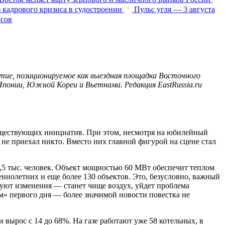
 кадрового кризиса в судостроении
Пульс угля — 3 августа
осов
ие, позиционируемое как выездная площадка Восточного
 Японии, Южной Кореи и Вьетнама. Редакция EastRussia.ru
уществующих инициатив. При этом, несмотря на юбилейный
 не приехал никто. Вместо них главной фигурой на сцене стал
,5 тыс. человек. Объект мощностью 60 МВт обеспечит теплом
ннолетних и еще более 130 объектов. Это, безусловно, важный
уют изменения — станет чище воздух, уйдет проблема
м» первого дня — более значимой новости повестка не
вырос с 14 до 68%. На газе работают уже 58 котельных, в