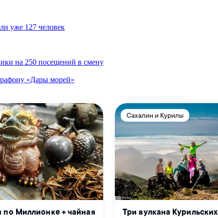
ли уже 127 человек
ики на 250 посещений в смену
марафону «Дары морей»