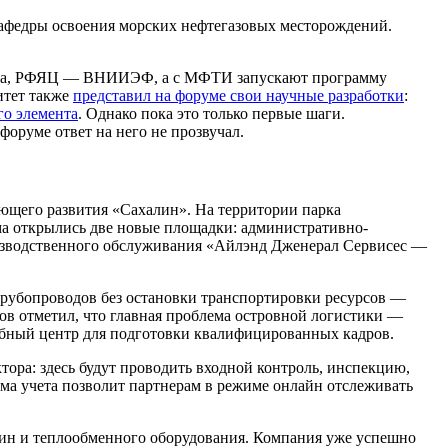
афедры освоения морских нефтегазовых месторождений.
убкина, РФЯЦ — ВНИИЭФ, а с МФТИ запускают программу
итет также
представил на форуме свои научные разработки
:
го элемента
. Однако пока это только первые шаги.
оруме ответ на него не прозвучал.
ющего развития «Сахалин». На территории парка
ума открылись две новые площадки: административно-
оизводственного обслуживания «Айлэнд Дженерал Сервисес —
 трубопроводов без остановки транспортировки ресурсов —
в отметил, что главная проблема островной логистики —
чебный центр для подготовки квалифицированных кадров.
тора: здесь будут проводить входной контроль, инспекцию,
ма учета позволит партнерам в режиме онлайн отслеживать
бин и теплообменного оборудования. Компания уже успешно