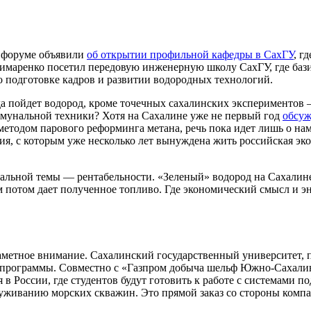
а форуме объявили
об открытии профильной кафедры в СахГУ
, г
Лимаренко посетил передовую инженерную школу СахГУ, где баз
о подготовке кадров и развитии водородных технологий.
да пойдет водород, кроме точечных сахалинских экспериментов 
мунальной техники? Хотя на Сахалине уже не первый год
обсуж
д методом парового реформинга метана, речь пока идет лишь о 
ния, с которым уже несколько лет вынуждена жить российская э
альной темы — рентабельности. «Зеленый» водород на Сахалине
м потом дает полученное топливо. Где экономический смысл и э
заметное внимание. Сахалинский государственный университет,
 программы. Совместно с «Газпром добыча шельф Южно-Сахалин
в России, где студентов будут готовить к работе с системами п
иванию морских скважин. Это прямой заказ со стороны компан