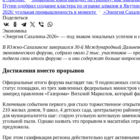
Путин одобрил создание кластера по огранке алмазов в Якутии
2026: угольная промышленность в моменте
«Энергия Сахали
Поделиться
Экономика
«Энергия Сахалина-2026» — под знаком локальных успехов и
В Южно-Сахалинске завершился 30-й Международный Дальнево
экономического форума, собрало около 2 тыс. участников — пр
подвела свои итоги форума — и они содержат больше вопросов
Достижения вместо прорывов
Официальные итоги форума выглядят так: 9 подписанных сог
статус площадки, из трех заявленных федеральных министров и
зампред правления «Газпрома» Виталий Маркелов, который фак
Ключевым событием первого дня стало торжественное открытие
210 жилых домов, 9 школ, 4 детских сада, центральную район
для муниципалитета шаг: старую угольную котельную заменили
угольной пыли. Однако назвать это прорывом в масштабах отр
предложила.
При этом газификация региона действительно идет активными т