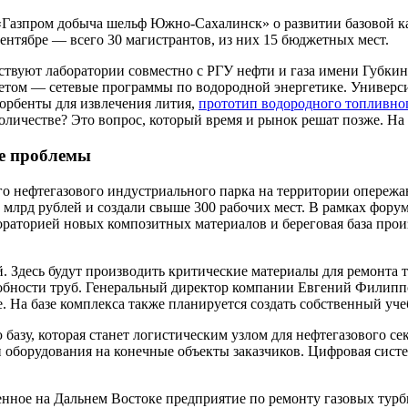
«Газпром добыча шельф Южно-Сахалинск» о развитии базовой к
ентябре — всего 30 магистрантов, из них 15 бюджетных мест.
действуют лаборатории совместно с РГУ нефти и газа имени Г
тетом — сетевые программы по водородной энергетике. Универс
орбенты для извлечения лития,
прототип водородного топливно
ичестве? Это вопрос, который время и рынок решат позже. На ф
е проблемы
го нефтегазового индустриального парка на территории опережа
6 млрд рублей и создали свыше 300 рабочих мест. В рамках фор
ораторией новых композитных материалов и береговая база пр
й. Здесь будут производить критические материалы для ремонта
бности труб. Генеральный директор компании Евгений Филиппо
е. На базе комплекса также планируется создать собственный у
зу, которая станет логистическим узлом для нефтегазового сек
оборудования на конечные объекты заказчиков. Цифровая систе
енное на Дальнем Востоке предприятие по ремонту газовых тур