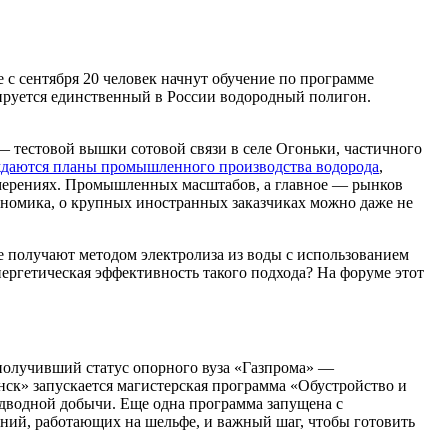
де с сентября 20 человек начнут обучение по программе
ируется единственный в России водородный полигон.
— тестовой вышки сотовой связи в селе Огоньки, частичного
даются планы промышленного производства водорода
,
намерениях. Промышленных масштабов, а главное — рынков
кономика, о крупных иностранных заказчиках можно даже не
 получают методом электролиза из воды с использованием
нергетическая эффективность такого подхода? На форуме этот
 получивший статус опорного вуза «Газпрома» —
ск» запускается магистерская программа «Обустройство и
одводной добычи. Еще одна программа запущена с
ий, работающих на шельфе, и важный шаг, чтобы готовить