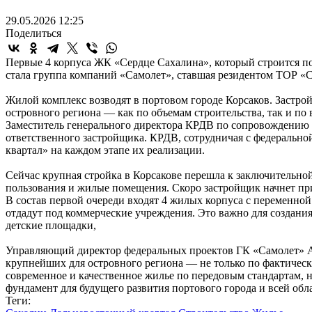
29.05.2026 12:25
Поделиться
Первые 4 корпуса ЖК «Сердце Сахалина», который строится по
стала группа компаний «Самолет», ставшая резидентом ТОР «
Жилой комплекс возводят в портовом городе Корсаков. Застр
островного региона — как по объемам строительства, так и по
Заместитель генерального директора КРДВ по сопровождению и
ответственного застройщика. КРДВ, сотрудничая с федеральн
квартал» на каждом этапе их реализации.
Сейчас крупная стройка в Корсакове перешла к заключительно
пользования и жилые помещения. Скоро застройщик начнет при
В состав первой очереди входят 4 жилых корпуса с переменно
отдадут под коммерческие учреждения. Это важно для создания
детские площадки,
Управляющий директор федеральных проектов ГК «Самолет» Ал
крупнейших для островного региона — не только по фактическ
современное и качественное жилье по передовым стандартам, н
фундамент для будущего развития портового города и всей обл
Теги: