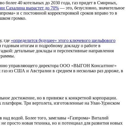
о более 40 котельных до 2030 года, газ придет в Смирных,
ии Сахалина вырастет до 70%
— это, безусловно, значительное
зпрома» и с постоянной корректировкой сроков вправо то в
ишком громко.
у, где
«определится будущее» этого ключевого шельфового
м годовым итогам и подробному докладу о работе в
агадкой: детальные доклады и перспективные направления
ограммы.
 мнению управляющего директора ООО «ВЫГОН Консалтинг»
газ из США и Австралии в среднем в несколько раз дороже, в
ьное достижение, но в привязке к конкретной корпорации.
 платформ. Три вертолета, изготовленные на Улан-Удэнском
 над водой. Более того, замглавы «Газпрома» Виталий
я не просто новая техника, но и потенциал для развития новых