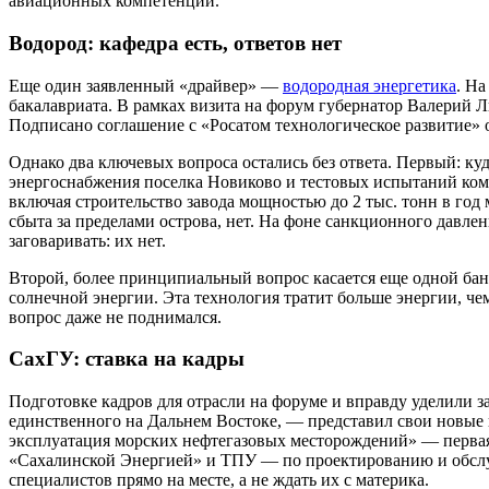
авиационных компетенций.
Водород: кафедра есть, ответов нет
Еще один заявленный «драйвер» —
водородная энергетика
. Н
бакалавриата. В рамках визита на форум губернатор Валерий 
Подписано соглашение с «Росатом технологическое развитие» 
Однако два ключевых вопроса остались без ответа. Первый: ку
энергоснабжения поселка Новиково и тестовых испытаний ком
включая строительство завода мощностью до 2 тыс. тонн в го
сбыта за пределами острова, нет. На фоне санкционного давле
заговаривать: их нет.
Второй, более принципиальный вопрос касается еще одной бан
солнечной энергии. Эта технология тратит больше энергии, че
вопрос даже не поднимался.
СахГУ: ставка на кадры
Подготовке кадров для отрасли на форуме и вправду уделили 
единственного на Дальнем Востоке, — представил свои новые
эксплуатация морских нефтегазовых месторождений» — первая 
«Сахалинской Энергией» и ТПУ — по проектированию и обслуж
специалистов прямо на месте, а не ждать их с материка.