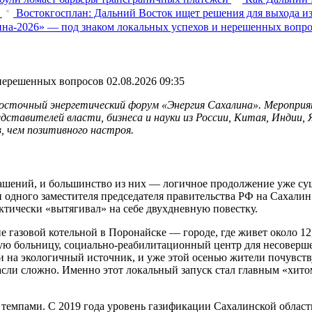
Востокгосплан: Дальний Восток ищет решения для выхода из
на-2026» — под знаком локальных успехов и нерешенных вопр
 нерешенных вопросов
02.08.2026 09:35
сточный энергетический форум «Энергия Сахалина». Мероприят
едставителей власти, бизнеса и науки из России, Китая, Индии,
, чем позитивного настроя.
лашений, и большинство из них — логичное продолжение уже с
 одного заместителя председателя правительства РФ на Сахалин
тически «вытягивал» на себе двухдневную повестку.
 газовой котельной в Поронайске — городе, где живет около 12
ную больницу, социально-реабилитационный центр для несоверше
 на экологичный источник, и уже этой осенью жители почувств
асли сложно. Именно этот локальный запуск стал главным «хито
емпами. С 2019 года уровень газификации Сахалинской области 