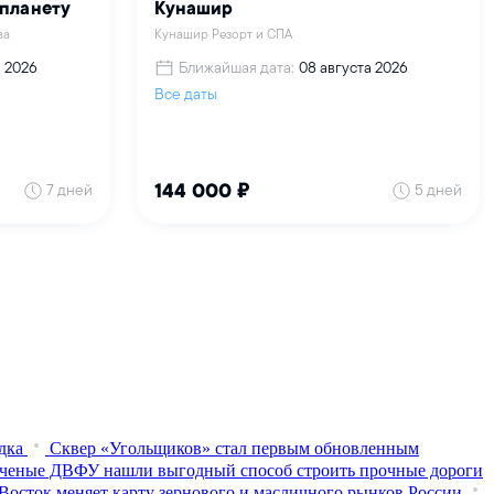
дка
Сквер «Угольщиков» стал первым обновленным
ченые ДВФУ нашли выгодный способ строить прочные дороги
Восток меняет карту зернового и масличного рынков России