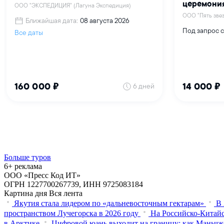
Больше туров
6+ реклама
ООО «Пресс Код ИТ»
ОГРН 1227700267739, ИНН 9725083184
Картина дня
Вся лента
Якутия стала лидером по «дальневосточным гектарам»
В 
пространством Лучегорска в 2026 году
На Российско-Китайс
в Арктике
Цифровой юань выходит на границу: как Маньчж