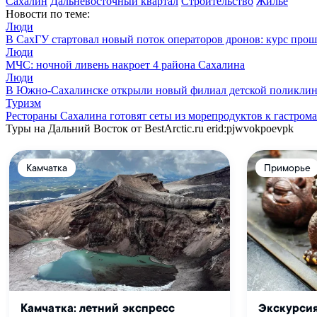
Сахалин
Дальневосточный квартал
Строительство
Жилье
Новости по теме:
Люди
В СахГУ стартовал новый поток операторов дронов: курс прош
Люди
МЧС: ночной ливень накроет 4 района Сахалина
Люди
В Южно-Сахалинске открыли новый филиал детской поликлин
Туризм
Рестораны Сахалина готовят сеты из морепродуктов к гастро
Туры на Дальний Восток от BestArctic.ru
erid:pjwvokpoevpk