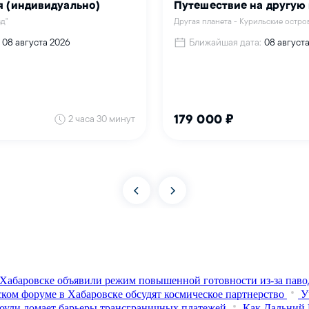
Хабаровске объявили режим повышенной готовности из‑за паво
ком форуме в Хабаровске обсудят космическое партнерство
У
оули ломает барьеры трансграничных платежей
Как Дальний 