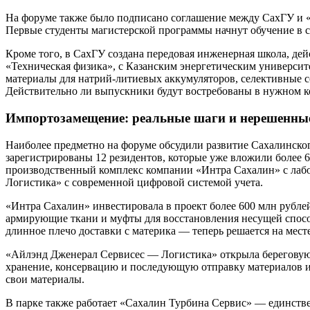
На форуме также было подписано соглашение между СахГУ и 
Первые студенты магистерской программы начнут обучение в с
Кроме того, в СахГУ создана передовая инженерная школа, 
«Техническая физика», с Казанским энергетическим универси
материалы для натрий-литиевых аккумуляторов, селективные с
Действительно ли выпускники будут востребованы в нужном кол
Импортозамещение: реальные шаги и нерешенны
Наиболее предметно на форуме обсудили развитие Сахалинско
зарегистрированы 12 резидентов, которые уже вложили более 
производственный комплекс компании «Интра Сахалин» с лаб
Логистика» с современной цифровой системой учета.
«Интра Сахалин» инвестировала в проект более 600 млн рубле
армирующие ткани и муфты для восстановления несущей спосо
длинное плечо доставки с материка — теперь решается на мест
«Айлэнд Дженерал Сервисес — Логистика» открыла береговую ба
хранение, консервацию и последующую отправку материалов и 
свои материалы.
В парке также работает «Сахалин Турбина Сервис» — единств