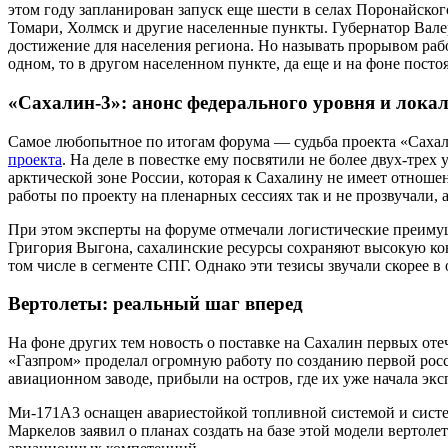
этом году запланирован запуск еще шести в селах Поронайског
Томари, Холмск и другие населенные пункты. Губернатор Вале
достижение для населения региона. Но называть прорывом рабо
одном, то в другом населенном пункте, да еще и на фоне по
«Сахалин-3»: анонс федерального уровня и лока
Самое любопытное по итогам форума — судьба проекта «Сахал
проекта
. На деле в повестке ему посвятили не более двух-тр
арктической зоне России, которая к Сахалину не имеет отноше
работы по проекту на пленарных сессиях так и не прозвучали,
При этом эксперты на форуме отмечали логистические преим
Григория Выгона, сахалинские ресурсы сохраняют высокую кон
том числе в сегменте СПГ. Однако эти тезисы звучали скорее в
Вертолеты: реальный шаг вперед
На фоне других тем новость о поставке на Сахалин первых от
«Газпром» проделал огромную работу по созданию первой рос
авиационном заводе, прибыли на остров, где их уже начала эк
Ми-171А3 оснащен авариестойкой топливной системой и систем
Маркелов заявил о планах создать на базе этой модели вертолет