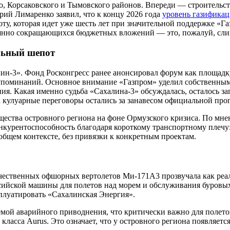
о, Корсаковского и Тымовского районов. Впереди — строительств
рий Лимаренко заявил, что к концу 2026 года
уровень газификац
ту, которая идет уже шесть лет при значительной поддержке «Га
стоянно сокращающихся бюджетных вложений — это, пожалуй, сл
льный шепот
ин-3». Фонд Росконгресс ранее анонсировал форум как площадк
ех упоминаний. Основное внимание «Газпром» уделил собственны
ния. Какая именно судьба «Сахалина-3» обсуждалась, осталось з
 а кулуарные переговоры остались за занавесом официальной пр
ущества островного региона на фоне Ормузского кризиса. По
курентоспособность благодаря короткому транспортному плечу: 
 общем контексте, без привязки к конкретным проектам.
ечественных офшорных вертолетов Ми-171А3 прозвучала как реал
сийской машины для полетов над морем и обслуживания буровых
сплуатировать «Сахалинская Энергия».
ой аварийного приводнения, что критически важно для полетов
 класса Aurus. Это означает, что у островного региона появляетс