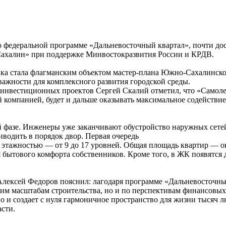
 федеральной программе «Дальневосточный квартал», почти дос
Сахалин» при поддержке Минвостокразвития России и КРДВ.
ойка стала флагманским объектом мастер-плана Южно-Сахалинск
 важности для комплексного развития городской среды.
нвестиционных проектов Сергей Скалий отметил, что «Самолет»
ой компанией, будет и дальше оказывать максимальное содейств
й фазе. Инженеры уже заканчивают обустройство наружных сете
водить в порядок двор. Первая очередь
й этажностью — от 9 до 17 уровней. Общая площадь квартир — о
 бытового комфорта собственников. Кроме того, в ЖК появятся 
ексей Федоров пояснил: лагодаря программе «Дальневосточный
им масштабам строительства, но и по перспективам финансовых 
о и создает с нуля гармоничное пространство для жизни тысяч 
асти.