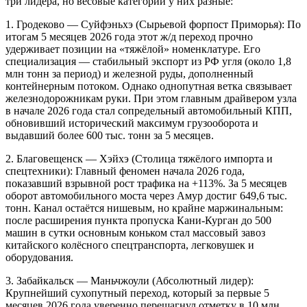
три лидера, но весовые категории у них разные:
1. Гродеково — Суйфэньхэ (Сырьевой форпост Приморья): По
итогам 5 месяцев 2026 года этот ж/д переход прочно
удерживает позиции на «тяжёлой» номенклатуре. Его
специализация — стабильный экспорт из РФ угля (около 1,8
млн тонн за период) и железной руды, дополненный
контейнерным потоком. Однако однопутная ветка связывает
железнодорожникам руки. При этом главным драйвером узла
в начале 2026 года стал сопредельный автомобильный КПП,
обновивший исторический максимум грузооборота и
выдавший более 600 тыс. тонн за 5 месяцев.
2. Благовещенск — Хэйхэ (Столица тяжёлого импорта и
спецтехники): Главный феномен начала 2026 года,
показавший взрывной рост трафика на +113%. За 5 месяцев
оборот автомобильного моста через Амур достиг 649,6 тыс.
тонн. Канал остаётся нишевым, но крайне маржинальным:
после расширения пункта пропуска Кани-Курган до 500
машин в сутки основным коньком стал массовый завоз
китайского колёсного спецтранспорта, легковушек и
оборудования.
3. Забайкальск — Маньчжоули (Абсолютный лидер):
Крупнейший сухопутный переход, который за первые 5
месяцев 2026 года уверенно перешагнул отметку в 10 млн