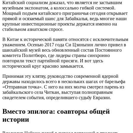
Китайский социализм доказал, что является не застывшим
музейным экспонатом, а колоссально гибкой системой.
Мощный подъем китайского приграничья сегодня открывает
прямой и осязаемый шанс для Забайкалья, ведь многие наши
крупные инвестиционные проекты держатся именно на
стабильном азиатском спросе.
В Китае к исторической памяти относятся с исключительным
уважением. Осенью 2017 года Си Цзиньпин лично привел в
шанхайский музей весь обновленный состав Постоянного
комитета Политбюро, где лидеры страны синхронно
повторили текст партийной присяги. И вот здесь
исторический круг красиво замыкается.
Принимая эту клятву, руководство современной ядерной
державы находилось всего в нескольких шагах от барельефа
«Отправная точка». С него на них молча смотрел парень из
забайкальского села Читкан, выступая полноправным
свидетелем события, определившего судьбу Евразии.
Вместо эпилога: соавторы общей
истории