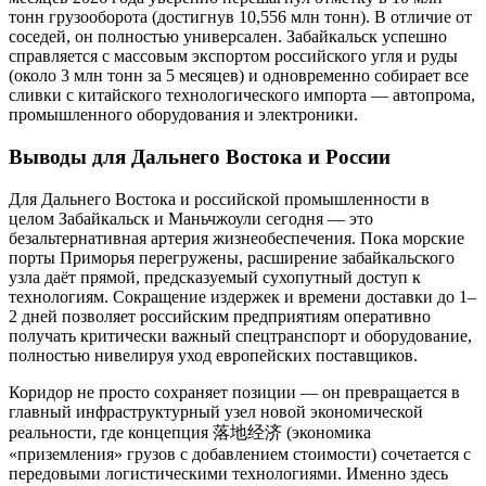
тонн грузооборота (достигнув 10,556 млн тонн). В отличие от
соседей, он полностью универсален. Забайкальск успешно
справляется с массовым экспортом российского угля и руды
(около 3 млн тонн за 5 месяцев) и одновременно собирает все
сливки с китайского технологического импорта — автопрома,
промышленного оборудования и электроники.
Выводы для Дальнего Востока и России
Для Дальнего Востока и российской промышленности в
целом Забайкальск и Маньчжоули сегодня — это
безальтернативная артерия жизнеобеспечения. Пока морские
порты Приморья перегружены, расширение забайкальского
узла даёт прямой, предсказуемый сухопутный доступ к
технологиям. Сокращение издержек и времени доставки до 1–
2 дней позволяет российским предприятиям оперативно
получать критически важный спецтранспорт и оборудование,
полностью нивелируя уход европейских поставщиков.
Коридор не просто сохраняет позиции — он превращается в
главный инфраструктурный узел новой экономической
реальности, где концепция 落地经济 (экономика
«приземления» грузов с добавлением стоимости) сочетается с
передовыми логистическими технологиями. Именно здесь