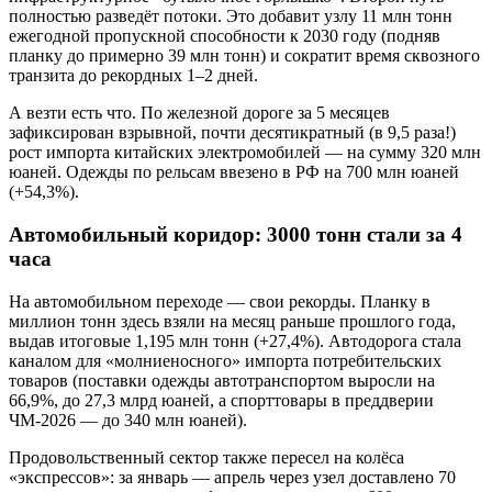
полностью разведёт потоки. Это добавит узлу 11 млн тонн
ежегодной пропускной способности к 2030 году (подняв
планку до примерно 39 млн тонн) и сократит время сквозного
транзита до рекордных 1–2 дней.
А везти есть что. По железной дороге за 5 месяцев
зафиксирован взрывной, почти десятикратный (в 9,5 раза!)
рост импорта китайских электромобилей — на сумму 320 млн
юаней. Одежды по рельсам ввезено в РФ на 700 млн юаней
(+54,3%).
Автомобильный коридор: 3000 тонн стали за 4
часа
На автомобильном переходе — свои рекорды. Планку в
миллион тонн здесь взяли на месяц раньше прошлого года,
выдав итоговые 1,195 млн тонн (+27,4%). Автодорога стала
каналом для «молниеносного» импорта потребительских
товаров (поставки одежды автотранспортом выросли на
66,9%, до 27,3 млрд юаней, а спорттовары в преддверии
ЧМ-2026 — до 340 млн юаней).
Продовольственный сектор также пересел на колёса
«экспрессов»: за январь — апрель через узел доставлено 70