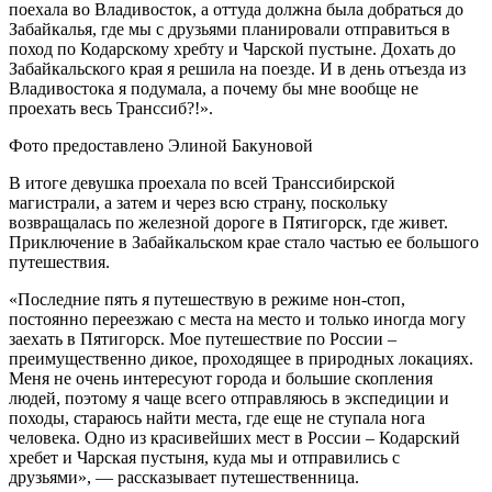
поехала во Владивосток, а оттуда должна была добраться до
Забайкалья, где мы с друзьями планировали отправиться в
поход по Кодарскому хребту и Чарской пустыне. Дохать до
Забайкальского края я решила на поезде. И в день отъезда из
Владивостока я подумала, а почему бы мне вообще не
проехать весь Транссиб?!».
Фото предоставлено Элиной Бакуновой
В итоге девушка проехала по всей Транссибирской
магистрали, а затем и через всю страну, поскольку
возвращалась по железной дороге в Пятигорск, где живет.
Приключение в Забайкальском крае стало частью ее большого
путешествия.
«Последние пять я путешествую в режиме нон-стоп,
постоянно переезжаю с места на место и только иногда могу
заехать в Пятигорск. Мое путешествие по России –
преимущественно дикое, проходящее в природных локациях.
Меня не очень интересуют города и большие скопления
людей, поэтому я чаще всего отправляюсь в экспедиции и
походы, стараюсь найти места, где еще не ступала нога
человека. Одно из красивейших мест в России – Кодарский
хребет и Чарская пустыня, куда мы и отправились с
друзьями», — рассказывает путешественница.