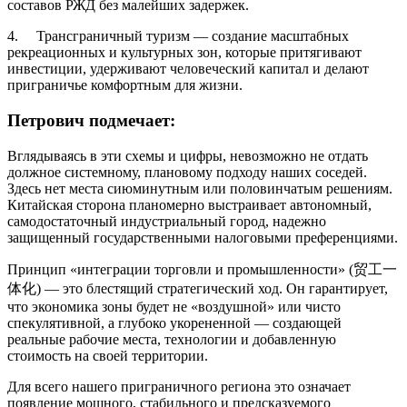
составов РЖД без малейших задержек.
4. Трансграничный туризм — создание масштабных
рекреационных и культурных зон, которые притягивают
инвестиции, удерживают человеческий капитал и делают
приграничье комфортным для жизни.
Петрович подмечает:
Вглядываясь в эти схемы и цифры, невозможно не отдать
должное системному, плановому подходу наших соседей.
Здесь нет места сиюминутным или половинчатым решениям.
Китайская сторона планомерно выстраивает автономный,
самодостаточный индустриальный город, надежно
защищенный государственными налоговыми преференциями.
Принцип «интеграции торговли и промышленности» (贸工一
体化) — это блестящий стратегический ход. Он гарантирует,
что экономика зоны будет не «воздушной» или чисто
спекулятивной, а глубоко укорененной — создающей
реальные рабочие места, технологии и добавленную
стоимость на своей территории.
Для всего нашего приграничного региона это означает
появление мощного, стабильного и предсказуемого