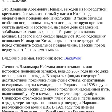
забайкальское.
Это Владимир Абрамович Нейман, выходец из многодетной
крестьянской семьи, известный у нас и в Китае под
оперативным псевдонимом Никольский. В такие секунды
особенно остро понимаешь, что история, которую принято
считать далекой и восточной, на самом деле ковалась на
забайкальских станциях, на нашей границе и в наших
архивах. Первого июля соседи празднуют 105-ю годовщину
основания Компартии Китая, и для нас это не дежурный
повод отправить формальное поздравление, а веский повод
вернуть из забвения имя земляка.
Владимир Нейман. Источник фото:
BaiduWiki
Личность Владимира Неймана долго оставалась для
историков полнейшей загадкой, ведь до 2007 года никто даже
не знал, как он выглядел. В закрытых фондах спецслужб
десятилетиями покоились лишь сухие отчеты, оперативные
псевдонимы и даты командировок. Родился он в 1898 году и
прошел классический для своего поколения изломанный путь,
включивший учебу в коммерческом училище, службу в
Сибирском стрелковом полку, плен у белых и партизанские
отряды, через которые он попал в разведотдел Народно-
революционной армии ДВР. В 1921 году под именем
Никольский он выехал в Китай связным Коминтерна.