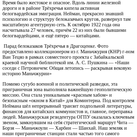
Время было жестокое и опасное. Вдоль линии железной
дороги и в районе Трёхречья кипела активная
белогвардейская эмиграция. Нейман, прекрасно знавший
психологию и структуру белоказачьих кругов, развернул там
масштабную агентурную сеть. К октябрю 1922 года она
насчитывала 27 человек, причём 22 из них были бывшими
белогвардейцами, и ещё пятеро — китайцами.
Парад белоказаков Трёхречья в Драгоценке. Фото
предоставлено коллекционером из г. Маньчжурия (КНР) г-ном
Ван Тецяо в рамках совместного проекта с Забайкальской
краевой научной библиотекой им. А. С. Пушкина — «Наши
соседи с Петровичем: Общая летопись — раскрывая вековую
историю Маньчжурии»
Помимо сугубо военной и политической разведки, эта
приграничная зона выполняла важнейшую геополитическую
миссию. Она стала уникальным «красным хабом» и
безопасным «окном в Китай» для Коминтерна. Под контролем
Неймана шёл непрерывный транзит подпольной литературы,
финансов для китайских коммунистов и, главное, переправка
людей. Маньчжурская резидентура ОГПУ оказалась ключевым
звеном, замкнувшим на себя стратегический маршрут Чита —
Борзя — Маньчжоули — Харбин — Шанхай. Наш земляк и
наши приграничные станции стали частью того самого