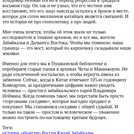
Владимир Нейман погиб в период репрессий в тридцать
восьмом году. Он так и не узнал, что его честное имя
восстановят, что его лицо навсегда осталось в бронзе в месте,
которое для сотен миллионов китайцев является святыней. И
это история не про геополитику, а про людей.
Мне очень хочется, чтобы об этом знали не только
исследователи в тишине архивов, но и все мы, жители
Забайкалья и Дальнего Востока. Чтобы мы помнили: наша
граница — это мост, который по кирпичику складывали наши
земляки.
Именно для этого мы в Пушкинской библиотеке и
перебираем старые папки в архивах Читы и Маньчжоули. Не
ради отвлеченной ностальгии, а чтобы вернуть имена из
забвения. Сейчас, когда в Китае отмечают 105-ю годовщину
Компартии, за праздничными цифрами важно увидеть
человека — простого забайкальского парня Владимира
Неймана. Когда помнишь такое, мы перестаём быть просто
«торговыми соседями», которые выгодно продают и
покупают. Мы становимся соседями с общей судьбой. И
только на таком — простом и человеческом — уважении
можно построить по-настоящему крепкое будущее.
Теги:
история. общество
Россия
Китай
Забайкалье