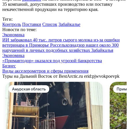
35 компаний, допустивших производство или поставку
некачественной продукции на территорию края.
Теги:
Контроль
Поставки
Список
Забайкалье
Новости по теме:
Экономика
ИИ забраковал 40 тыс. литров сырого молока из-за ошибки
ветеринара в Приморье
Россельхознадзор нашел около 300
нарушений в личных подсобных хозяйствах Забайкалья
Экономика
«Примавтодор» оказался под угрозой банкротства
Бизнес
Виды акселерометров и сферы применения
Туры на Дальний Восток от BestArctic.ru
erid:pjwvokpoevpk