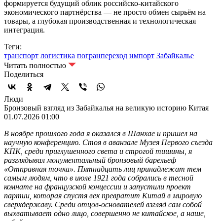
формируется будущий облик российско-китайского
экономического партнёрства — не просто обмен сырьём на
товары, а глубокая производственная и технологическая
интеграция.
Теги:
транспорт
логистика
погранпереход
импорт
Забайкалье
Читать полностью
Поделиться
Люди
Бронзовый взгляд из Забайкалья на великую историю Китая
01.07.2026 01:00
В ноябре прошлого года я оказался в Шанхае и пришел на
научную конференцию. Стоя в аванзале Музея Первого съезда
КПК, среди приглушенного света и строгой тишины, я
разглядывал монументальный бронзовый барельеф
«Отправная точка». Пятнадцать лиц принадлежат тем
самым людям, что в июле 1921 года собрались в тесной
комнате на французской концессии и запустили проект
партии, которая спустя век превратит Китай в мировую
сверхдержаву. Среди отцов-основателей взгляд сам собой
выхватывает одно лицо, совершенно не китайское, а наше,