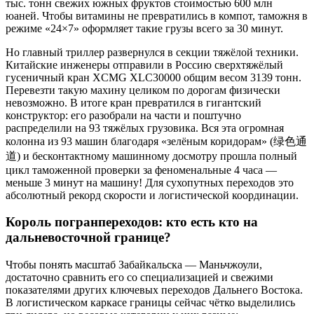
тыс. тонн свежих южных фруктов стоимостью 600 млн
юаней. Чтобы витамины не превратились в компот, таможня в
режиме «24×7» оформляет такие грузы всего за 30 минут.
Но главный триллер развернулся в секции тяжёлой техники.
Китайские инженеры отправили в Россию сверхтяжёлый
гусеничный кран XCMG XLC30000 общим весом 3139 тонн.
Перевезти такую махину целиком по дорогам физически
невозможно. В итоге кран превратился в гигантский
конструктор: его разобрали на части и поштучно
распределили на 93 тяжёлых грузовика. Вся эта огромная
колонна из 93 машин благодаря «зелёным коридорам» (绿色通
道) и бесконтактному машинному досмотру прошла полный
цикл таможенной проверки за феноменальные 4 часа —
меньше 3 минут на машину! Для сухопутных переходов это
абсолютный рекорд скорости и логистической координации.
Король погранпереходов: кто есть кто на
дальневосточной границе?
Чтобы понять масштаб Забайкальска — Маньчжоули,
достаточно сравнить его со специализацией и свежими
показателями других ключевых переходов Дальнего Востока.
В логистическом каркасе границы сейчас чётко выделились