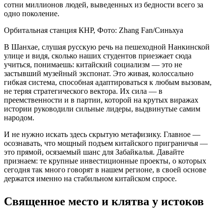
сотни миллионов людей, выведенных из бедности всего за
одно поколение.
Орбитальная станция КНР, Фото: Zhang Fan/Синьхуа
В Шанхае, слушая русскую речь на пешеходной Нанкинской
улице и видя, сколько наших студентов приезжает сюда
учиться, понимаешь: китайский социализм — это не
застывший музейный экспонат. Это живая, колоссально
гибкая система, способная адаптироваться к любым вызовам,
не теряя стратегического вектора. Их сила — в
преемственности и в партии, которой на крутых виражах
истории руководили сильные лидеры, выдвинутые самим
народом.
И не нужно искать здесь скрытую метафизику. Главное —
осознавать, что мощный подъем китайского приграничья —
это прямой, осязаемый шанс для Забайкалья. Давайте
признаем: те крупные инвестиционные проекты, о которых
сегодня так много говорят в нашем регионе, в своей основе
держатся именно на стабильном китайском спросе.
Священное место и клятва у истоков