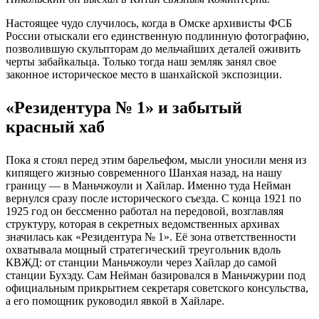
Настоящее чудо случилось, когда в Омске архивисты ФСБ
России отыскали его единственную подлинную фотографию,
позволившую скульпторам до мельчайших деталей оживить
черты забайкальца. Только тогда наш земляк занял свое
законное историческое место в шанхайской экспозиции.
«Резидентура № 1» и забытый
красный хаб
Пока я стоял перед этим барельефом, мысли уносили меня из
кипящего жизнью современного Шанхая назад, на нашу
границу — в Маньчжоули и Хайлар. Именно туда Нейман
вернулся сразу после исторического съезда. С конца 1921 по
1925 год он бессменно работал на передовой, возглавляя
структуру, которая в секретных ведомственных архивах
значилась как «Резидентура № 1». Её зона ответственности
охватывала мощный стратегический треугольник вдоль
КВЖД: от станции Маньчжоули через Хайлар до самой
станции Бухэду. Сам Нейман базировался в Маньчжурии под
официальным прикрытием секретаря советского консульства,
а его помощник руководил явкой в Хайларе.