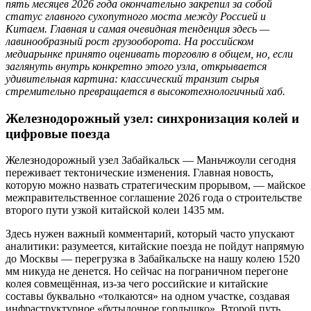
пять месяцев 2026 года окончательно закрепил за собой
статус главного сухопутного моста между Россией и
Китаем. Главная и самая очевидная тенденция здесь —
лавинообразный рост грузооборота. На российском
медиарынке принято оценивать торговлю в общем, но, если
заглянуть внутрь конкретно этого узла, открывается
удивительная картина: классический транзит сырья
стремительно превращается в высокотехнологичный хаб.
Железнодорожный узел: синхронизация колей и
цифровые поезда
Железнодорожный узел Забайкальск — Маньчжоули сегодня
переживает тектонические изменения. Главная новость,
которую можно назвать стратегическим прорывом, — майское
межправительственное соглашение 2026 года о строительстве
второго пути узкой китайской колеи 1435 мм.
Здесь нужен важный комментарий, который часто упускают
аналитики: разумеется, китайские поезда не пойдут напрямую
до Москвы — перегрузка в Забайкальске на нашу колею 1520
мм никуда не денется. Но сейчас на пограничном перегоне
колея совмещённая, из-за чего российские и китайские
составы буквально «толкаются» на одном участке, создавая
инфраструктурное «бутылочное горлышко». Второй путь