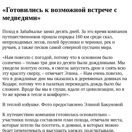
«Готовились к возможной встрече с
медведями»
Поход в Забайкалье занял десять дней. За это время компания
путешественников прошла порядка 160 км среди скал,
непроходимых лесов, полей брусники и черники, рек и
ручьев, а также песков самой северной пустыни мира.
«Нам повезло с погодой, потому что в основном было
солнечно – только три дня из десяти были дождливыми. Мы
увидели золотую осень, я смогла запустить дрон и снять всю
эту красоту сверху, – отмечает Элина. – Нам очень повезло,
что в дождливые дни мы оказались в деревянных домиках на
Кодаре, потому что в палатках пережидать дождь было бы
сложнее. Вроде бы мы в глуши, вдали от цивилизации, но в
то же время в тепле и комфорте».
В теплой избушке. Фото предоставлено Элиной Бакуновой
К путешествию компания готовилась основательно –
участники похода составляли план похода, отмечали места,
которые хотели бы посетить, и домики, в которых можно
будет переночевать и высушить одежду, подсчитывали,