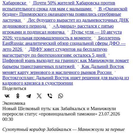
Хабаровске
Почти 50% жителей Хабаровска против
испытательного срока для мам с малышами
В «Океанской
бездне» Приморского океанариума появились серебряные
ласточки
Лес будущего вырастет из дальневосточных ДНК
ледникового периода
«Адмирал» расстался с пятью
игроками и подписал новичка
Пульс угля — 10 августа
2026: угольная промышленность в моменте
Бюллетень
EastRussia: аналитический обзор социальной сферы ДФО —
лето 2026
ДВФУ зовет студентов на бесплатную
магистратуру по биотехнологиям: осталось 5 дней
Цифровой юань выходит на границу: как Маньчжоули ломает
барьеры трансграничных платежей
Как Дальний Восток
меняет карту зернового и масличного рынков России
Востокгосплан: Дальний Восток ищет решения для выхода из
кадрового кризиса в судостроении
Поделиться
Экономика
Новый Шелковый путь: как Забайкальск и Маньчжоули
переросли статус «провинциальной таможни»
23.07.2026
00:30
Сухопутный коридор Забайкальск — Маньчжоули за первые