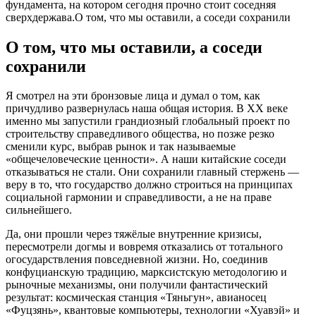
фундамента, на котором сегодня прочно стоит соседняя
сверхдержава.О том, что мы оставили, а соседи сохранили
О том, что мы оставили, а соседи
сохранили
Я смотрел на эти бронзовые лица и думал о том, как
причудливо развернулась наша общая история. В XX веке
именно мы запустили грандиозный глобальный проект по
строительству справедливого общества, но позже резко
сменили курс, выбрав рынок и так называемые
«общечеловеческие ценности». А наши китайские соседи
отказываться не стали. Они сохранили главный стержень —
веру в то, что государство должно строиться на принципах
социальной гармонии и справедливости, а не на праве
сильнейшего.
Да, они прошли через тяжёлые внутренние кризисы,
пересмотрели догмы и вовремя отказались от тотального
огосударствления повседневной жизни. Но, соединив
конфуцианскую традицию, марксистскую методологию и
рыночные механизмы, они получили фантастический
результат: космическая станция «Тяньгун», авианосец
«Фуцзянь», квантовые компьютеры, технологии «Хуавэй» и