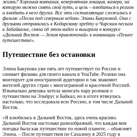
жизнь? Хорошая компания, невероятная локация, камера, на
которую можно снять свой путь, и цель – влюбиться в регион
и влюбить в него других. Все эти составляющие сложились в
фильме «Пески под северным небом» Элины Бакуновой. Она с
друзьями отправилась к Кодарскому хребту и Чарским пескам
в Забайкалье, сняла об этом видео и выиграла в конкурсе
«Дальний Восток — Земля приключений» в номинации «Пешее
путешествие».
Путешествие без остановки
Элина Бакунова уже пять лет путешествует по России и
снимает фильмы для своего канала в YouTube. Ролики она
монтирует для иностранной аудитории и так знакомит
жителей других стран с многогранной и красочной Россией.
Изначально девушка хотела записать пару роликов о
путешествии на Эльбрус и Байкал, но в итоге втянулась
настолько, что исследовала всю Россию, в том числе Дальний
Восток.
«Я влюбилась в Дальний Восток, здесь очень красиво.
Дальний Восток настолько разнообразный, что каждая моя
поездка была как путешествие по новой планете, – объясняет
Элина. – После путешествия по Сахалину в 2025 году я