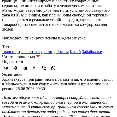
границу. Они интегрируют в логистику современные
сервисы, технологии и заботу о человеческом капитале.
Маньчжоули уверенно укрепляет статус главного северного
хаба КНР. Мы видим, как планы Зоны свободной торговли
превращаются в реальные стройплощадки, где скорость
товарооборота сочетается с максимальным комфортом для
людей.
Наблюдаем, фиксируем темпы и ждем запуска!
Теги:
транспорт
логистика
граница
Россия
Китай
Забайкалье
Читать полностью
Поделиться
Экономика
Архитектура приграничного прагматизма: что именно строят
в Маньчжоули и как будет жить наш общий приграничный
регион
25.06.2026 00:30
Пока мы обсуждаем общие векторы сотрудничества, наши
соседи перешли к конкретной инженерной и экономической
математике. В китайском приграничном городе Маньчжоули
опубликована детальная инфографика местного фрагмента
Пилотной зоны свободной торговли (ЗСТ). Этот документ