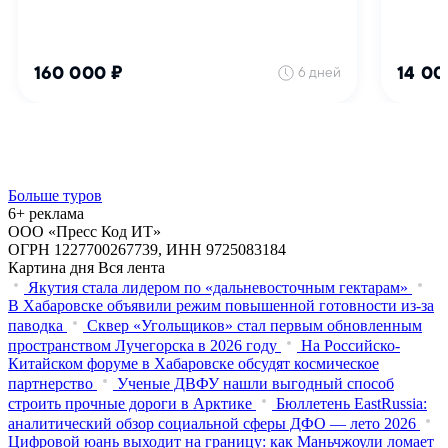
Больше туров
6+ реклама
ООО «Пресс Код ИТ»
ОГРН 1227700267739, ИНН 9725083184
Картина дня
Вся лента
Якутия стала лидером по «дальневосточным гектарам»
В Хабаровске объявили режим повышенной готовности из‑за
паводка
Сквер «Угольщиков» стал первым обновленным
пространством Лучегорска в 2026 году
На Российско-
Китайском форуме в Хабаровске обсудят космическое
партнерство
Ученые ДВФУ нашли выгодный способ
строить прочные дороги в Арктике
Бюллетень EastRussia:
аналитический обзор социальной сферы ДФО — лето 2026
Цифровой юань выходит на границу: как Маньчжоули ломает