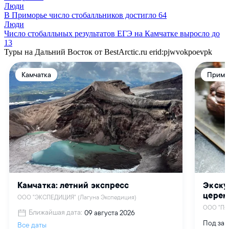
Люди
В Приморье число стобалльников достигло 64
Люди
Число стобалльных результатов ЕГЭ на Камчатке выросло до
13
Туры на Дальний Восток от BestArctic.ru
erid:pjwvokpoevpk