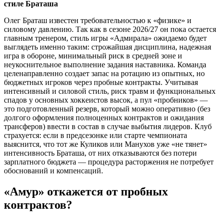
стиле Браташа
Олег Браташ известен требовательностью к «физике» и
силовому давлению. Так как в сезоне 2026/27 он пока остается
главным тренером, стиль игры «Адмирала» ожидаемо будет
выглядеть именно таким: строжайшая дисциплина, надежная
игра в обороне, минимальный риск в средней зоне и
неукоснительное выполнение задания наставника. Команда
целенаправленно создает запас на ротацию из опытных, но
бюджетных игроков через пробные контракты. Учитывая
интенсивный и силовой стиль, риск травм и функциональных
спадов у основных хоккеистов высок, а пул «пробников» —
это подготовленный резерв, который можно оперативно (без
долгого оформления полноценных контрактов и ожидания
трансферов) ввести в состав в случае выбытия лидеров. Клуб
страхуется: если в предсезонке или старте чемпионата
выяснится, что тот же Куликов или Манухов уже «не тянет»
интенсивность Браташа, от них отказываются без потери
зарплатного бюджета — процедура расторжения не потребует
обоснований и компенсаций.
«Амур» откажется от пробных
контрактов?