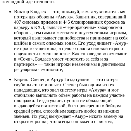
командной идентичности.
Виктор Балдаев — это, пожалуй, самая чувствительная
потеря для обороны «Амура». Защитник, совершивший
407 силовых приемов и 445 блокированных бросков за
карьеру в КХЛ, являлся «чернорабочим» хабаровской
обороны, тем самым жестким и неуступчивым игроком,
который выигрывает единоборства и принимает на себя
шайбы в самых опасных зонах. Его уход лишает «Амур»
не просто защитника, а целого пласта силовой игры и
надежности в меньшинстве. Как справедливо отмечают
в «Сочи», Балдаев умеет «постоять за себя и за
партнеров» — такие игроки незаменимы в длительном
регулярном чемпионате;
Кирилл Слепец и Артур Гиздатуллин — это потеря
глубины атаки и опыта. Слепец был одним из тех
нападающих, кто знал систему игры «Амура» и мог
стабильно выполнять объем работы на каждом участке
площадки. Гиздатуллин, пусть и не обладающий
выдающейся статистикой, был проверенным бойцом
средней руки, способным закрыть любое из нижних
звеньев. Их уход вынуждает «Амур» искать замену на
открытом рынке, что всегда сопряжено с риском;