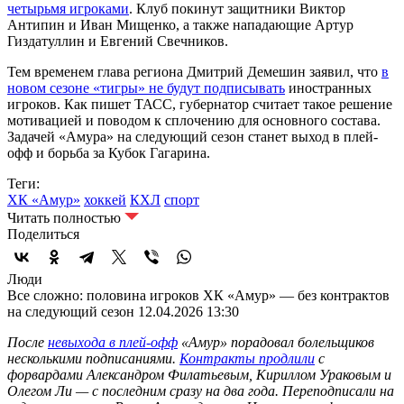
четырьмя игроками
. Клуб покинут защитники Виктор
Антипин и Иван Мищенко, а также нападающие Артур
Гиздатуллин и Евгений Свечников.
Тем временем глава региона Дмитрий Демешин заявил, что
в
новом сезоне «тигры» не будут подписывать
иностранных
игроков. Как пишет ТАСС, губернатор считает такое решение
мотивацией и поводом к сплочению для основного состава.
Задачей «Амура» на следующий сезон станет выход в плей-
офф и борьба за Кубок Гагарина.
Теги:
ХК «Амур»
хоккей
КХЛ
спорт
Читать полностью
Поделиться
Люди
Все сложно: половина игроков ХК «Амур» — без контрактов
на следующий сезон
12.04.2026 13:30
После
невыхода в плей-офф
«Амур» порадовал болельщиков
несколькими подписаниями.
Контракты продлили
с
форвардами Александром Филатьевым, Кириллом Ураковым и
Олегом Ли — с последним сразу на два года. Переподписали на