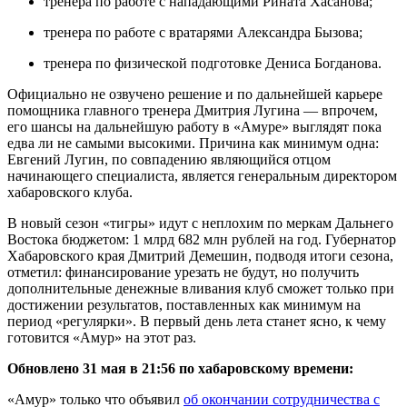
тренера по работе с нападающими Рината Хасанова;
тренера по работе с вратарями Александра Бызова;
тренера по физической подготовке Дениса Богданова.
Официально не озвучено решение и по дальнейшей карьере
помощника главного тренера Дмитрия Лугина — впрочем,
его шансы на дальнейшую работу в «Амуре» выглядят пока
едва ли не самыми высокими. Причина как минимум одна:
Евгений Лугин, по совпадению являющийся отцом
начинающего специалиста, является генеральным директором
хабаровского клуба.
В новый сезон «тигры» идут с неплохим по меркам Дальнего
Востока бюджетом: 1 млрд 682 млн рублей на год. Губернатор
Хабаровского края Дмитрий Демешин, подводя итоги сезона,
отметил: финансирование урезать не будут, но получить
дополнительные денежные вливания клуб сможет только при
достижении результатов, поставленных как минимум на
период «регулярки». В первый день лета станет ясно, к чему
готовится «Амур» на этот раз.
Обновлено 31 мая в 21:56 по хабаровскому времени:
«Амур» только что объявил
об окончании сотрудничества с