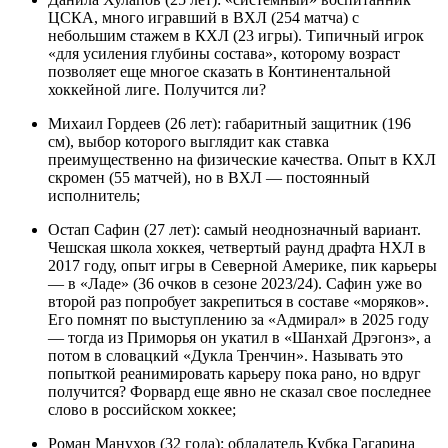
ЦСКА, много игравший в ВХЛ (254 матча) с
небольшим стажем в КХЛ (23 игры). Типичный игрок
«для усиления глубины состава», которому возраст
позволяет еще многое сказать в Континентальной
хоккейной лиге. Получится ли?
Михаил Гордеев (26 лет): габаритный защитник (196
см), выбор которого выглядит как ставка
преимущественно на физические качества. Опыт в КХЛ
скромен (55 матчей), но в ВХЛ — постоянный
исполнитель;
Остап Сафин (27 лет): самый неоднозначный вариант.
Чешская школа хоккея, четвертый раунд драфта НХЛ в
2017 году, опыт игры в Северной Америке, пик карьеры
— в «Ладе» (36 очков в сезоне 2023/24). Сафин уже во
второй раз попробует закрепиться в составе «моряков».
Его помнят по выступлению за «Адмирал» в 2025 году
— тогда из Приморья он укатил в «Шанхай Дрэгонз», а
потом в словацкий «Дукла Тренчин». Называть это
попыткой реанимировать карьеру пока рано, но вдруг
получится? Форвард еще явно не сказал свое последнее
слово в российском хоккее;
Роман Манухов (32 года): обладатель Кубка Гагарина