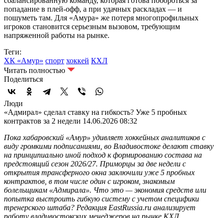
сбалансированную команду, которая готова побороться за
попадание в плей-офф, а при удачных раскладах — и
пошуметь там. Для «Амура» же потеря многопрофильных
игроков становится серьезным вызовом, требующим
напряженной работы на рынке.
Теги:
ХК «Амур»
спорт
хоккей
КХЛ
Читать полностью
Поделиться
Люди
«Адмирал» сделал ставку на гибкость? Уже 5 пробных
контрактов за 2 недели
14.06.2026 08:32
Пока хабаровский «Амур» удивляет хоккейных аналитиков с
виду громкими подписаниями, во Владивостоке делают ставку
на принципиально иной подход к формированию состава на
предстоящий сезон 2026/27. Приморцы за две недели с
открытия трансферного окна заключили уже 5 пробных
контрактов, в том числе один с игроком, знакомым
болельщикам «Адмирала». Что это — экономия средств или
попытка выстроить гибкую систему с учетом специфики
тренерского штаба? Редакция EastRussia.ru анализирует
работу владивостокских менеджеров на рынке КХЛ.