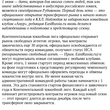
1 июня — дата, которая для многих сотен людей, так или
иначе задействованных в индустрии российского хоккея,
является своеобразным Рубиконом. Первый день лета — это
официальное открытие трансферного рынка и начало нового
спортивного года в КХЛ. Наблюдая за хабаровским хоккейным
клубом «Амур», редакция EastRussia.ru вновь делится
наблюдениями о подготовке к предстоящему сезону.
Континентальная хоккейная лига официально открывает
рынок свободных агентов: игроки, чьи контракты
закончились еще 30 апреля, официально освобождаются от
обязательств перед командами, получают статус НСА
(неограниченно свободный агент. — Прим. EastRussia.ru)
и
могут подписывать новые соглашения с любыми клубами.
Кроме этого, 1 июня стартует период межсезонных обменов:
на фоне подготовки к предстоящему регулярному чемпионату
команды могут официально оформлять переходы и обмены
хоккеистов внутри лиги. Не менее важная часть
административной командной работы также начинается с 1
июня. Эта дата становится стартом финансового и заявочного
года в Континентальной хоккейной лиге. Каждый клуб
начинает регистрировать контракты игроков под новый сезон
— этот процесс длится до конца декабря, после чего
трансферное окно закрывается.