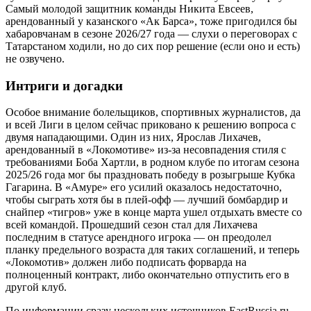
Самый молодой защитник команды Никита Евсеев,
арендованный у казанского «Ак Барса», тоже пригодился бы
хабаровчанам в сезоне 2026/27 года — слухи о переговорах с
Татарстаном ходили, но до сих пор решение (если оно и есть)
не озвучено.
Интриги и догадки
Особое внимание болельщиков, спортивных журналистов, да
и всей Лиги в целом сейчас приковано к решению вопроса с
двумя нападающими. Один из них, Ярослав Лихачев,
арендованный в «Локомотиве» из-за несовпадения стиля с
требованиями Боба Хартли, в родном клубе по итогам сезона
2025/26 года мог бы праздновать победу в розыгрыше Кубка
Гагарина. В «Амуре» его усилий оказалось недостаточно,
чтобы сыграть хотя бы в плей-офф — лучший бомбардир и
снайпер «тигров» уже в конце марта ушел отдыхать вместе со
всей командой. Прошедший сезон стал для Лихачева
последним в статусе арендного игрока — он преодолел
планку предельного возраста для таких соглашений, и теперь
«Локомотив» должен либо подписать форварда на
полноценный контракт, либо окончательно отпустить его в
другой клуб.
По информации сразу нескольких источников EastRussia.ru,