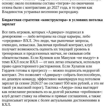
основу: около половины состава «тигров» по окончании
сезона были с контрактами до 2027 года, в то время как
Владивосток устраивал весеннюю распродажу.
Бюджетная стратегия «конструктора» в условиях потолка
зарплат
Все пять игроков, которых «Адмирал» подписал в
деморежиме — либо ветераны на спаде карьеры, либо
«середняки» ВХЛ. Это люди, чьи рыночные запросы,
очевидно, невысоки. Заключая пробный контракт, клуб
получает возможность оценить их текущий уровень в
тренировках и предсезонных матчах, не связывая себя
обязательствами. Если Куликов или Манухов «не въедут» в
темп КХЛ после ВХЛ — от них легко отказаться, используя
право одностороннего расторжения. Если Хулапов или
Гордеев готовы к прогрессу — можно подписать недорогой
контракт. Это позволяет «Адмиралу» собрать боеспособную,
но дешевую команду, эффективно маневрируя под потолком
зарплат (в сезоне 2026/27 он составит 950 млн рублей, а это не
такой уж высокий порог). Тактика «Амура» пока выглядит
как нежелание рисковать из-за долгой раскачки «пробников»:
клуб делает ставку на обмены и прямые соглашения, а также
подписывает игроков с более актуальными достижениями в
КХЛ.