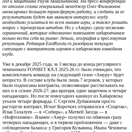
год и защитника Рауля Акмальдинова. На пресс-конференции
по итогам сезона генеральный менеджер Олег Филимонов
анонсировал большую трансферную работу, и следить за ее
результатами будет как минимум интересно: клубу
необходимо усилиться по всем линиям игры, а также решить
вопрос с тренерским штабом. Но у «Амура» сразу несколько
ограничений, которые однозначно помешают хабаровчанам
вольно вести себя на рынке: деньги, география и пресловутая
репутация. Редакция EastRussia.ru разобрала текущую
ситуацию с контрактами игроков в хабаровском хоккейном
клубе.
Уже в декабре 2025 года, за 3 месяца до конца регулярного
чемпионата FONBET КХЛ 2025-26 гг. было очевидно, что
комплектовать команду на следующий сезон «Амуру» будет
непросто. В составе клуба были лишь 7 игроков, у которых
были подписаны контракты, позволяющие рассчитывать на
них и в сезоне 2026-27: два вратаря, один защитник и четыре
нападающих. Но после новогодних каникул из Хабаровска
уехали четыре форварда. С Сергеем Дубакиным просто
расторгли контракт, Игнат Коротких отправился в «Спартак»,
Илья Талалуев — в «Сибирь», а Матвей Заседа — в
«Нефтехимик». Взамен «Амур» получил по обменам сразу
четверых нападающих, и в первом приближении — даже с
соблюдением баланса: у Григория Кузьмина, Ивана Чеховича