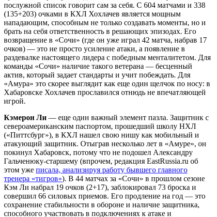
послужной список говорит сам за себя. С 604 матчами и 338
(135+203) очками в КХЛ Хохлачев является мощным
нападающим, способным не только создавать моменты, но и
брать на себя ответственность в решающих эпизодах. Его
возвращение в «Сочи» (где он уже играл 42 матча, набрав 17
очков) — это не просто усиление атаки, а появление в
раздевалке настоящего лидера с победным менталитетом. Для
команды «Сочи» наличие такого ветерана — бесценный
актив, который задает стандарты и учит побеждать. Для
«Амура» это скорее выглядит как еще один щелчок по носу: в
Хабаровске Хохлачев прославился отнюдь не впечатляющей
игрой.
Кэмерон Ли
— еще один важный элемент пазла. Защитник с
североамериканским паспортом, прошедший школу НХЛ
(«Питтсбург»), в КХЛ нашел свою нишу как мобильный и
атакующий защитник. Отыграв несколько лет в «Амуре», он
покинул Хабаровск, потому что не подошел Александру
Гальченюку-старшему (впрочем, редакция EastRussia.ru об
этом уже
писала, анализируя работу бывшего главного
тренера «тигров»
). В 44 матчах за «Сочи» в прошлом сезоне
Кэм Ли набрал 19 очков (2+17), заблокировал 73 броска и
совершил 66 силовых приемов. Его продление на год — это
сохранение стабильности в обороне и наличие защитника,
способного участвовать в подключениях к атаке и