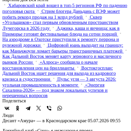
Хабаровский край вошел в топ-5 регионов РФ по падению
поголовья скота
Стрим блогера Даньдань с ВЭФ может
побить рекорд продаж на 1 млрд рублей
Сквер
«Угольщиков» стал первым обновленным пространством
Лучегорска в 2026 году
Аджика, каша и яичница: как в
Приморье готовят фестивальные блюда на сотни порций
На аэродроме в Охотске приступили к ремонту перрона и
рулежной дорожки
Цифровой юань выходит на границу:
как Маньчжоули ломает барьеры трансграничных платежей
Как Дальний Восток меняет карту зернового и масличного
рынков России
«Алроса» сообщила о начале
восстановления цен на бриллианты
Востокгосплан:
Дальний Восток ищет решения для выхода из кадрового
кризиса в судостроении
Пульс угля — 3 августа 2026:
угольная промышленность в моменте
«Энергия
Сахалина-2026» — под знаком локальных успехов и
нерешенных вопросов
Поделиться
Люди
Десант «Амура» — в Краснодарском крае
05.07.2026 09:55
Хоккейный клуб «Сочи» в межсезонье провел