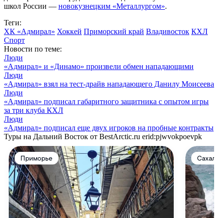
школ России —
новокузнецким «Металлургом»
.
Теги:
ХК «Адмирал»
Хоккей
Приморский край
Владивосток
КХЛ
Спорт
Новости по теме:
Люди
«Адмирал» и «Динамо» произвели обмен нападающими
Люди
«Адмирал» взял на тест-драйв нападающего Данилу Моисеева
Люди
«Адмирал» подписал габаритного защитника с опытом игры
за три клуба КХЛ
Люди
«Адмирал» подписал еще двух игроков на пробные контракты
Туры на Дальний Восток от BestArctic.ru
erid:pjwvokpoevpk