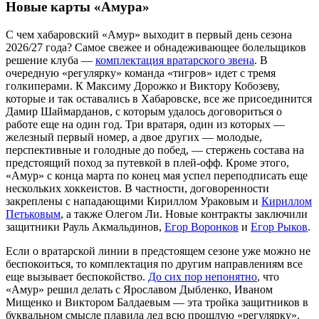
Новые карты «Амура»
С чем хабаровский «Амур» выходит в первый день сезона
2026/27 года? Самое свежее и обнадеживающее болельщиков
решение клуба —
комплектация вратарского звена
. В
очередную «регулярку» команда «тигров» идет с тремя
голкиперами. К Максиму Дорожко и Виктору Кобозеву,
которые и так оставались в Хабаровске, все же присоединится
Дамир Шаймарданов, с которым удалось договориться о
работе еще на один год. Три вратаря, один из которых —
железный первый номер, а двое других — молодые,
перспективные и голодные до побед, — стержень состава на
предстоящий поход за путевкой в плей-офф. Кроме этого,
«Амур» с конца марта по конец мая успел переподписать еще
нескольких хоккеистов. В частности, договоренности
закреплены с нападающими Кириллом Ураковым и
Кириллом
Петьковым
, а также Олегом Ли. Новые контракты заключили
защитники Рауль Акмальдинов,
Егор Воронков
и
Егор Рыков
.
Если о вратарской линии в предстоящем сезоне уже можно не
беспокоиться, то комплектация по другим направлениям все
еще вызывает беспокойство.
До сих пор непонятно
, что
«Амур» решил делать с Ярославом Дыбленко, Иваном
Мищенко и Виктором Балдаевым — эта тройка защитников в
буквальном смысле плавила лед всю прошлую «регулярку».