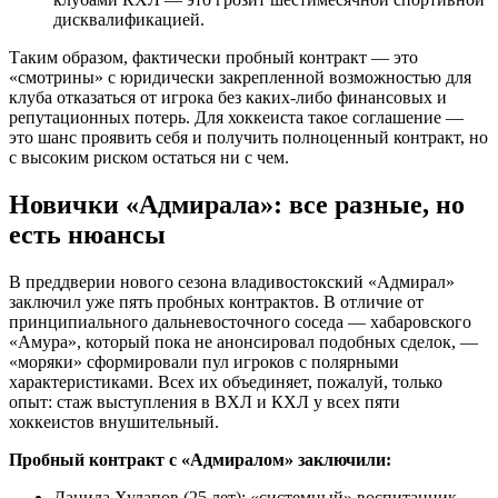
дисквалификацией.
Таким образом, фактически пробный контракт — это
«смотрины» с юридически закрепленной возможностью для
клуба отказаться от игрока без каких-либо финансовых и
репутационных потерь. Для хоккеиста такое соглашение —
это шанс проявить себя и получить полноценный контракт, но
с высоким риском остаться ни с чем.
Новички «Адмирала»: все разные, но
есть нюансы
В преддверии нового сезона владивостокский «Адмирал»
заключил уже пять пробных контрактов. В отличие от
принципиального дальневосточного соседа — хабаровского
«Амура», который пока не анонсировал подобных сделок, —
«моряки» сформировали пул игроков с полярными
характеристиками. Всех их объединяет, пожалуй, только
опыт: стаж выступления в ВХЛ и КХЛ у всех пяти
хоккеистов внушительный.
Пробный контракт с «Адмиралом» заключили:
Данила Хулапов (25 лет): «системный» воспитанник