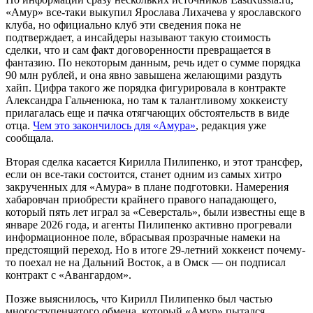
«Амур» все-таки выкупил Ярослава Лихачева у ярославского
клуба, но официально клуб эти сведения пока не
подтверждает, а инсайдеры называют такую стоимость
сделки, что и сам факт договоренности превращается в
фантазию. По некоторым данным, речь идет о сумме порядка
90 млн рублей, и она явно завышена желающими раздуть
хайп. Цифра такого же порядка фигурировала в контракте
Александра Гальченюка, но там к талантливому хоккеисту
прилагалась еще и пачка отягчающих обстоятельств в виде
отца.
Чем это закончилось для «Амура»
, редакция уже
сообщала.
Вторая сделка касается Кирилла Пилипенко, и этот трансфер,
если он все-таки состоится, станет одним из самых хитро
закрученных для «Амура» в плане подготовки. Намерения
хабаровчан приобрести крайнего правого нападающего,
который пять лет играл за «Северсталь», были известны еще в
январе 2026 года, и агенты Пилипенко активно прогревали
информационное поле, вбрасывая прозрачные намеки на
предстоящий переход. Но в итоге 29-летний хоккеист почему-
то поехал не на Дальний Восток, а в Омск — он подписал
контракт с «Авангардом».
Позже выяснилось, что Кирилл Пилипенко был частью
многоступенчатого обмена, который «Амур» пытался