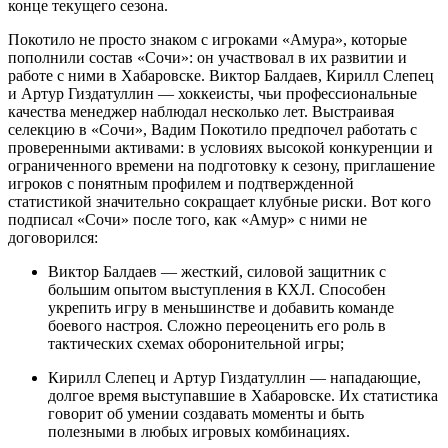
конце текущего сезона.
Покотило не просто знаком с игроками «Амура», которые
пополнили состав «Сочи»: он участвовал в их развитии и
работе с ними в Хабаровске. Виктор Балдаев, Кирилл Слепец
и Артур Гиздатуллин — хоккеисты, чьи профессиональные
качества менеджер наблюдал несколько лет. Выстраивая
селекцию в «Сочи», Вадим Покотило предпочел работать с
проверенными активами: в условиях высокой конкуренции и
ограниченного времени на подготовку к сезону, приглашение
игроков с понятным профилем и подтвержденной
статистикой значительно сокращает клубные риски. Вот кого
подписал «Сочи» после того, как «Амур» с ними не
договорился:
Виктор Балдаев — жесткий, силовой защитник с
большим опытом выступления в КХЛ. Способен
укрепить игру в меньшинстве и добавить команде
боевого настроя. Сложно переоценить его роль в
тактических схемах оборонительной игры;
Кирилл Слепец и Артур Гиздатуллин — нападающие,
долгое время выступавшие в Хабаровске. Их статистика
говорит об умении создавать моменты и быть
полезными в любых игровых комбинациях.