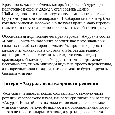
Кроме того, частью обмена, который провел «Амур» при
подготовке к сезону 2026/27, стал вратарь Дамир
Шаймарданов — в новом регулярном чемпионате он тоже
будет выступать за «леопардов». В Хабаровске голкипер был
бэкапом Максима Дорожко, но получал крайне мало игровой
практики и не успел полностью раскрыть свой потенциал.
Обосновывая подписание четырех игроков «Амура» в состав
«Сочи», Покотило наверняка рассчитывает, что знание их
сильных и слабых сторон поможет быстро интегрировать
каждого из хоккеистов в систему клуба без длительной
адаптации. А если вспомнить о том, что генменеджер
краснодарской команды наблюдал за этими спортсменами
несколько лет, он как минимум видит не просто перспективы,
а конкретные роли и задачи, которые можно будет поручить
бывшим «тиграм».
Потери «Амура»: цена кадрового решения
Уход сразу четырех игроков, составлявших важную часть
ротации хабаровского клуба, нанес ущерб глубине и балансу
«Амура». Каждый из этих хоккеистов выполнял в составе
«тигров» свою четкую функцию, и их одновременная потеря
— это не просто «дыры» в заявке, а утрата целого пласта