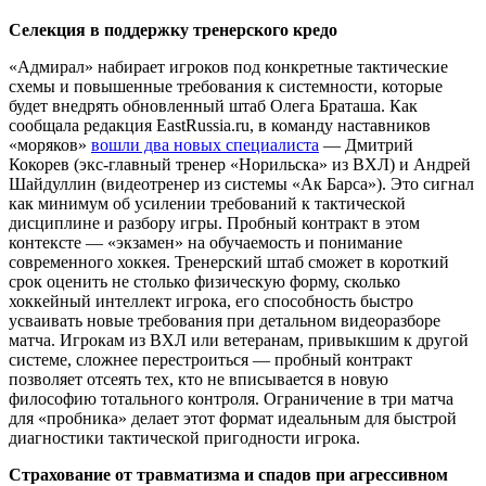
Селекция в поддержку тренерского кредо
«Адмирал» набирает игроков под конкретные тактические
схемы и повышенные требования к системности, которые
будет внедрять обновленный штаб Олега Браташа. Как
сообщала редакция EastRussia.ru, в команду наставников
«моряков»
вошли два новых специалиста
— Дмитрий
Кокорев (экс-главный тренер «Норильска» из ВХЛ) и Андрей
Шайдуллин (видеотренер из системы «Ак Барса»). Это сигнал
как минимум об усилении требований к тактической
дисциплине и разбору игры. Пробный контракт в этом
контексте — «экзамен» на обучаемость и понимание
современного хоккея. Тренерский штаб сможет в короткий
срок оценить не столько физическую форму, сколько
хоккейный интеллект игрока, его способность быстро
усваивать новые требования при детальном видеоразборе
матча. Игрокам из ВХЛ или ветеранам, привыкшим к другой
системе, сложнее перестроиться — пробный контракт
позволяет отсеять тех, кто не вписывается в новую
философию тотального контроля. Ограничение в три матча
для «пробника» делает этот формат идеальным для быстрой
диагностики тактической пригодности игрока.
Страхование от травматизма и спадов при агрессивном