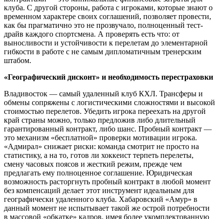
клуба. С другой стороны, работа с игроками, которые знают о
временном характере своих соглашений, позволяет провести,
как бы прагматично это не прозвучало, полноценный тест-
драйв каждого спортсмена. А проверять есть что: от
выносливости и устойчивости к перелетам до элементарной
гибкости в работе с не самым дипломатичным тренерским
штабом.
«Географический дисконт» и необходимость перестраховки
Владивосток — самый удаленный клуб КХЛ. Трансферы и
обмены сопряжены с логистическими сложностями и высокой
стоимостью перелетов. Убедить игрока переехать на другой
край страны можно, только предложив либо длительный
гарантированный контракт, либо шанс. Пробный контракт —
это механизм «бесплатной» проверки мотивации игрока.
«Адмирал» снижает риски: команда смотрит не просто на
статистику, а на то, готов ли хоккеист терпеть перелеты,
смену часовых поясов и жесткий режим, прежде чем
предлагать ему полноценное соглашение. Юридическая
возможность расторгнуть пробный контракт в любой момент
без компенсаций делает этот инструмент идеальным для
географически удаленного клуба. Хабаровский «Амур» в
данный момент не испытывает такой же острой потребности
в массовой «обкатке» кадров, имея более укомплектованную