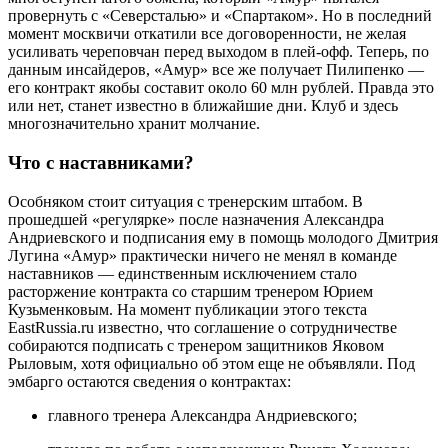
провернуть с «Северсталью» и «Спартаком». Но в последний
момент москвичи откатили все договоренности, не желая
усиливать череповчан перед выходом в плей-офф. Теперь, по
данным инсайдеров, «Амур» все же получает Пилипенко —
его контракт якобы составит около 60 млн рублей. Правда это
или нет, станет известно в ближайшие дни. Клуб и здесь
многозначительно хранит молчание.
Что с наставниками?
Особняком стоит ситуация с тренерским штабом. В
прошедшей «регулярке» после назначения Александра
Андриевского и подписания ему в помощь молодого Дмитрия
Лугина «Амур» практически ничего не менял в команде
наставников — единственным исключением стало
расторжение контракта со старшим тренером Юрием
Кузьменковым. На момент публикации этого текста
EastRussia.ru известно, что соглашение о сотрудничестве
собираются подписать с тренером защитников Яковом
Рыловым, хотя официально об этом еще не объявляли. Под
эмбарго остаются сведения о контрактах:
главного тренера Александра Андриевского;