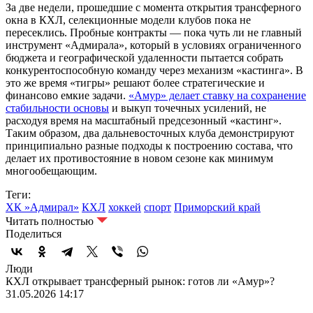
За две недели, прошедшие с момента открытия трансферного
окна в КХЛ, селекционные модели клубов пока не
пересеклись. Пробные контракты — пока чуть ли не главный
инструмент «Адмирала», который в условиях ограниченного
бюджета и географической удаленности пытается собрать
конкурентоспособную команду через механизм «кастинга». В
это же время «тигры» решают более стратегические и
финансово емкие задачи.
«Амур» делает ставку на сохранение
стабильности основы
и выкуп точечных усилений, не
расходуя время на масштабный предсезонный «кастинг».
Таким образом, два дальневосточных клуба демонстрируют
принципиально разные подходы к построению состава, что
делает их противостояние в новом сезоне как минимум
многообещающим.
Теги:
ХК »Адмирал»
КХЛ
хоккей
спорт
Приморский край
Читать полностью
Поделиться
Люди
КХЛ открывает трансферный рынок: готов ли «Амур»?
31.05.2026 14:17