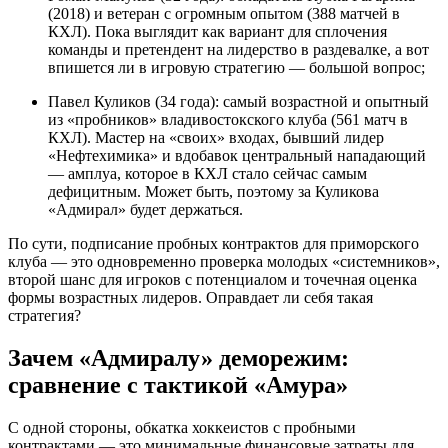
(2018) и ветеран с огромным опытом (388 матчей в
КХЛ). Пока выглядит как вариант для сплочения
команды и претендент на лидерство в раздевалке, а вот
впишется ли в игровую стратегию — большой вопрос;
Павел Куликов (34 года): самый возрастной и опытный
из «пробников» владивостокского клуба (561 матч в
КХЛ). Мастер на «своих» входах, бывший лидер
«Нефтехимика» и вдобавок центральный нападающий
— амплуа, которое в КХЛ стало сейчас самым
дефицитным. Может быть, поэтому за Куликова
«Адмирал» будет держаться.
По сути, подписание пробных контрактов для приморского
клуба — это одновременно проверка молодых «системников»,
второй шанс для игроков с потенциалом и точечная оценка
формы возрастных лидеров. Оправдает ли себя такая
стратегия?
Зачем «Адмиралу» деморежим:
сравнение с тактикой «Амура»
С одной стороны, обкатка хоккеистов с пробными
контрактами — это минимальные финансовые затраты для