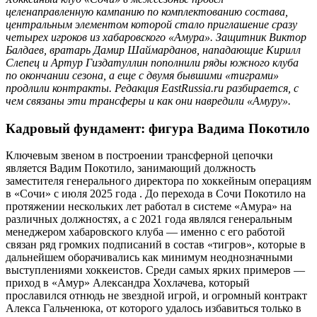
целенаправленную кампанию по комплектованию состава,
центральным элементом которой стало приглашение сразу
четырех игроков из хабаровского «Амура». Защитник Виктор
Балдаев, вратарь Дамир Шаймарданов, нападающие Кирилл
Слепец и Артур Гиздатуллин пополнили ряды южного клуба
по окончании сезона, а еще с двумя бывшими «тиграми»
продлили контракты. Редакция EastRussia.ru разбирается, с
чем связаны эти трансферы и как они навредили «Амуру».
Кадровый фундамент: фигура Вадима Покотило
Ключевым звеном в построении трансферной цепочки
является Вадим Покотило, занимающий должность
заместителя генерального директора по хоккейным операциям
в «Сочи» с июля 2025 года . До перехода в Сочи Покотило на
протяжении нескольких лет работал в системе «Амура» на
различных должностях, а с 2021 года являлся генеральным
менеджером хабаровского клуба — именно с его работой
связан ряд громких подписаний в состав «тигров», которые в
дальнейшем оборачивались как минимум неоднозначными
выступлениями хоккеистов. Среди самых ярких примеров —
приход в «Амур» Александра Хохлачева, который
прославился отнюдь не звездной игрой, и огромный контракт
Алекса Гальченюка, от которого удалось избавиться только в