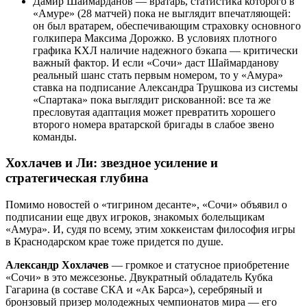
Дамир Шаймарданов — вратарь, статистика которого в
«Амуре» (28 матчей) пока не выглядит впечатляющей:
он был вратарем, обеспечивающим страховку основного
голкипера Максима Дорожко. В условиях плотного
графика КХЛ наличие надежного бэкапа — критически
важный фактор. И если «Сочи» даст Шаймарданову
реальный шанс стать первым номером, то у «Амура»
ставка на подписание Александра Трушкова из системы
«Спартака» пока выглядит рискованной: все та же
пресловутая адаптация может превратить хорошего
второго номера вратарской бригады в слабое звено
команды.
Хохлачев и Ли: звездное усиление и
стратегическая глубина
Помимо новостей о «тигрином десанте», «Сочи» объявил о
подписании еще двух игроков, знакомых болельщикам
«Амура». И, судя по всему, этим хоккеистам философия игры
в Краснодарском крае тоже придется по душе.
Александр Хохлачев
— громкое и статусное приобретение
«Сочи» в это межсезонье. Двукратный обладатель Кубка
Гагарина (в составе СКА и «Ак Барса»), серебряный и
бронзовый призер молодежных чемпионатов мира — его