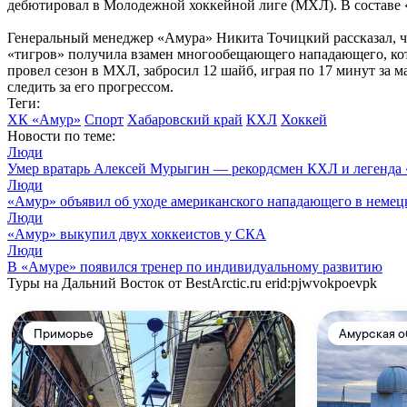
дебютировал в Молодежной хоккейной лиге (МХЛ). В составе «
Генеральный менеджер «Амура» Никита Точицкий рассказал, чт
«тигров» получила взамен многообещающего нападающего, кото
провел сезон в МХЛ, забросил 12 шайб, играя по 17 минут за
следить за его прогрессом.
Теги:
ХК «Амур»
Спорт
Хабаровский край
КХЛ
Хоккей
Новости по теме:
Люди
Умер вратарь Алексей Мурыгин — рекордсмен КХЛ и легенда
Люди
«Амур» объявил об уходе американского нападающего в неме
Люди
«Амур» выкупил двух хоккеистов у СКА
Люди
В «Амуре» появился тренер по индивидуальному развитию
Туры на Дальний Восток от BestArctic.ru
erid:pjwvokpoevpk