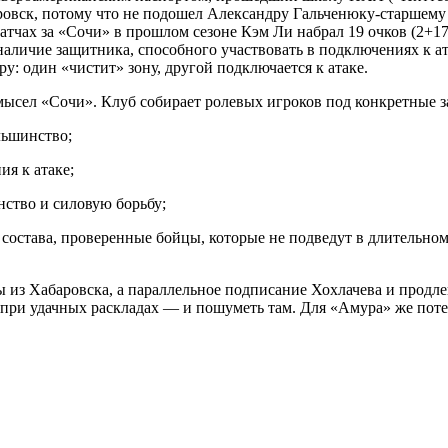
североамериканским паспортом, прошедший школу НХЛ («Питтс
овск, потому что не подошел Александру Гальченюку-старшему (
 матчах за «Сочи» в прошлом сезоне Кэм Ли набрал 19 очков (2+1
наличие защитника, способного участвовать в подключениях к ат
у: один «чистит» зону, другой подключается к атаке.
мысел «Сочи». Клуб собирает ролевых игроков под конкретные з
льшинство;
я к атаке;
ство и силовую борьбу;
состава, проверенные бойцы, которые не подведут в длительно
 из Хабаровска, а параллельное подписание Хохлачева и продл
 а при удачных раскладах — и пошуметь там. Для «Амура» же по