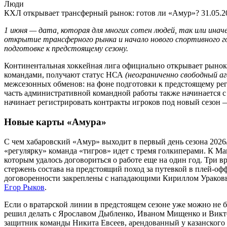
Люди
КХЛ открывает трансферный рынок: готов ли «Амур»?
31.05.2
1 июня — дата, которая для многих сотен людей, так или инач
открытие трансферного рынка и начало нового спортивного год
подготовке к предстоящему сезону.
Континентальная хоккейная лига официально открывает рынок 
командами, получают статус НСА
(неограниченно свободный аг
межсезонных обменов: на фоне подготовки к предстоящему ре
часть административной командной работы также начинается с
начинает регистрировать контракты игроков под новый сезон — 
Новые карты «Амура»
С чем хабаровский «Амур» выходит в первый день сезона 202
«регулярку» команда «тигров» идет с тремя голкиперами. К Ма
которым удалось договориться о работе еще на один год. Три 
стержень состава на предстоящий поход за путевкой в плей-офф
договоренности закреплены с нападающими Кириллом Урако
Егор Рыков
.
Если о вратарской линии в предстоящем сезоне уже можно не 
решил делать с Ярославом Дыбленко, Иваном Мищенко и Викт