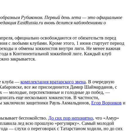
воеобразным Рубиконом. Первый день лета — это официальное
дакция EastRussia.ru вновь делится наблюдениями о
апреля, официально освобождаются от обязательств перед
ния с любыми клубами. Кроме этого, 1 июня стартует период
еходы и обмены хоккеистов внутри лиги. Не менее важная
 года в Континентальной хоккейной лиге. Каждый клуб
окно закрывается.
ие клуба —
комплектация вратарского звена
. В очередную
 Хабаровске, все же присоединится Дамир Шаймарданов, с
гих — молодые, перспективные и голодные до побед, —
дписать еще нескольких хоккеистов. В частности,
ты заключили защитники Рауль Акмальдинов,
Егор Воронков
и
 вызывает беспокойство.
До сих пор непонятно
, что «Амур»
 плавила лед всю прошлую «регулярку». Самый молодой