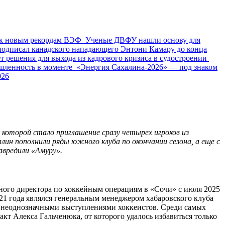
товке к новым рекордам ВЭФ
Ученые ДВФУ нашли основу
мирал» подписал канадского нападающего Энтони Камару до
осток ищет решения для выхода из кадрового кризиса в
026: угольная промышленность в моменте
«Энергия
истической отрасли ДФО — лето 2026
которой стало приглашение сразу четырех игроков из
н пополнили ряды южного клуба по окончании сезона, а еще с
авредили «Амуру».
ного директора по хоккейным операциям в «Сочи» с июля 2025
021 года являлся генеральным менеджером хабаровского клуба
ум неоднозначными выступлениями хоккеистов. Среди самых
т Алекса Гальченюка, от которого удалось избавиться только