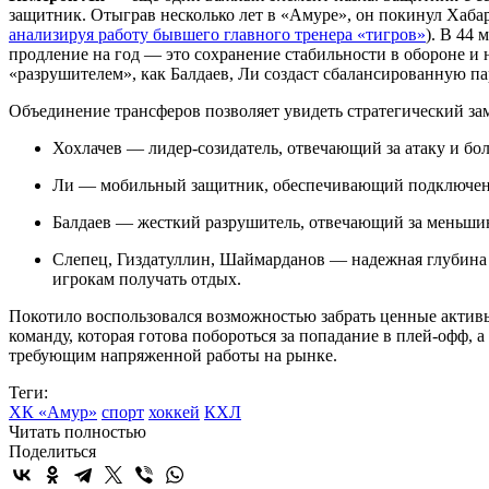
Кэмерон Ли
— еще один важный элемент пазла. Защитник с 
защитник. Отыграв несколько лет в «Амуре», он покинул Хабар
анализируя работу бывшего главного тренера «тигров»
). В 44
продление на год — это сохранение стабильности в обороне и 
«разрушителем», как Балдаев, Ли создаст сбалансированную пар
Объединение трансферов позволяет увидеть стратегический за
Хохлачев — лидер-созидатель, отвечающий за атаку и бо
Ли — мобильный защитник, обеспечивающий подключени
Балдаев — жесткий разрушитель, отвечающий за меньшин
Слепец, Гиздатуллин, Шаймарданов — надежная глубина 
игрокам получать отдых.
Покотило воспользовался возможностью забрать ценные активы
команду, которая готова побороться за попадание в плей-офф,
требующим напряженной работы на рынке.
Теги:
ХК «Амур»
спорт
хоккей
КХЛ
Читать полностью
Поделиться