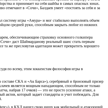
х приемов и 445 блокированных бросков за карьеру в КХЛ,
орства и принимает на себя шайбы в самых опасных зонах.
о отмечают в «Сочи», Балдаев умеет «постоять за себя и за
ал систему игры «Амура» и мог стабильно выполнять объем
ойцом средней руки, способным закрыть любое из нижних
тарем, обеспечивающим страховку основного голкипера
«Сочи» даст Шаймарданову реальный шанс стать первым
се та же пресловутая адаптация может превратить хорошего
удя по всему, этим хоккеистам философия игры в
в составе СКА и «Ак Барса»), серебряный и бронзовый призер
охлачев является мощным нападающим, способным не только
тча, набрав 17 очков) — это не просто усиление атаки, а
й актив, который задает стандарты и учит побеждать. Для
й.