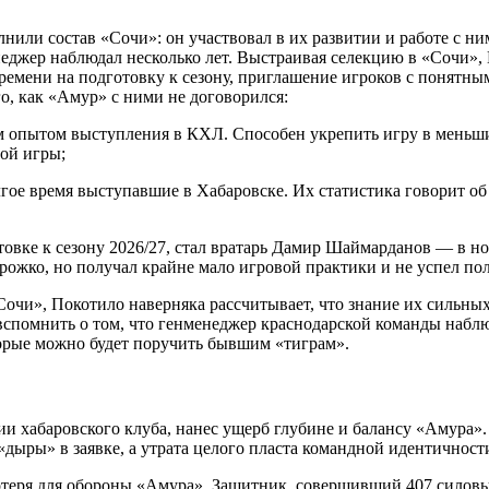
нили состав «Сочи»: он участвовал в их развитии и работе с н
еджер наблюдал несколько лет. Выстраивая селекцию в «Сочи»,
ремени на подготовку к сезону, приглашение игроков с понятн
о, как «Амур» с ними не договорился:
 опытом выступления в КХЛ. Способен укрепить игру в меньши
ной игры;
ое время выступавшие в Хабаровске. Их статистика говорит о
овке к сезону 2026/27, стал вратарь Дамир Шаймарданов — в но
ожко, но получал крайне мало игровой практики и не успел по
очи», Покотило наверняка рассчитывает, что знание их сильных
 вспомнить о том, что генменеджер краснодарской команды набл
торые можно будет поручить бывшим «тиграм».
ии хабаровского клуба, нанес ущерб глубине и балансу «Амура»
дыры» в заявке, а утрата целого пласта командной идентичност