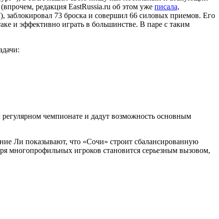
бург»), в КХЛ нашел свою нишу как мобильный и атакующий
впрочем, редакция EastRussia.ru об этом уже
писала,
7), заблокировал 73 броска и совершил 66 силовых приемов. Его
аке и эффективно играть в большинстве. В паре с таким
адачи:
м регулярном чемпионате и дадут возможность основным
ение Ли показывают, что «Сочи» строит сбалансированную
теря многопрофильных игроков становится серьезным вызовом,