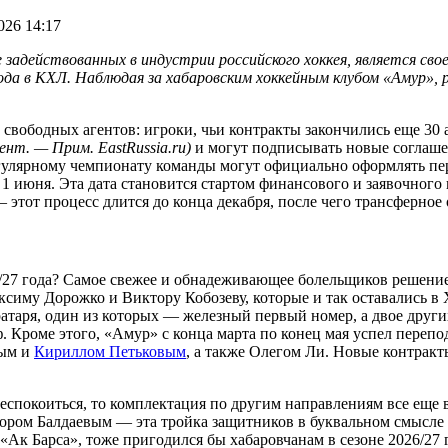
026 14:17
е задействованных в индустрии российского хоккея, является с
а в КХЛ. Наблюдая за хабаровским хоккейным клубом «Амур», ре
свободных агентов: игроки, чьи контракты закончились еще 30 
ент. — Прим. EastRussia.ru)
и могут подписывать новые соглаше
гулярному чемпионату команды могут официально оформлять пер
 1 июня. Эта дата становится стартом финансового и заявочного
этот процесс длится до конца декабря, после чего трансферное 
6/27 года? Самое свежее и обнадеживающее болельщиков решен
ксиму Дорожко и Виктору Кобозеву, которые и так оставались в
вратаря, один из которых — железный первый номер, а двое дру
. Кроме этого, «Амур» с конца марта по конец мая успел перепо
вым и
Кириллом Петьковым
, а также Олегом Ли. Новые контрак
беспокоиться, то комплектация по другим направлениям все еще
ором Балдаевым — эта тройка защитников в буквальном смысле