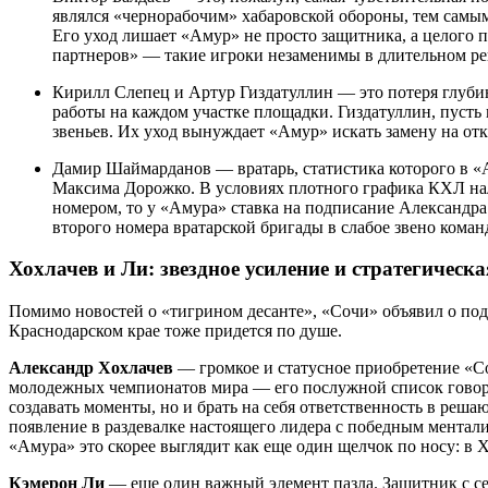
Виктор Балдаев — это, пожалуй, самая чувствительная 
являлся «чернорабочим» хабаровской обороны, тем самы
Его уход лишает «Амур» не просто защитника, а целого п
партнеров» — такие игроки незаменимы в длительном ре
Кирилл Слепец и Артур Гиздатуллин — это потеря глубин
работы на каждом участке площадки. Гиздатуллин, пуст
звеньев. Их уход вынуждает «Амур» искать замену на отк
Дамир Шаймарданов — вратарь, статистика которого в «
Максима Дорожко. В условиях плотного графика КХЛ на
номером, то у «Амура» ставка на подписание Александра
второго номера вратарской бригады в слабое звено коман
Хохлачев и Ли: звездное усиление и стратегическ
Помимо новостей о «тигрином десанте», «Сочи» объявил о под
Краснодарском крае тоже придется по душе.
Александр Хохлачев
— громкое и статусное приобретение «Со
молодежных чемпионатов мира — его послужной список говори
создавать моменты, но и брать на себя ответственность в решаю
появление в раздевалке настоящего лидера с победным ментали
«Амура» это скорее выглядит как еще один щелчок по носу: в