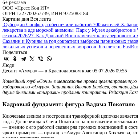
6+ реклама
ООО «Пресс Код ИТ»
ОГРН 1227700267739, ИНН 9725083184
Картина дня
Вся лента
Субсидии Соцфонда обеспечили работой 700 жителей Хабар
для лекарства в яде морской анемоны
Парк у Музея декабрис
конца сезона-2026/27
Как Дальний Восток меняет карту зер
судостроении
Сахалин и Курилы за год сократили выбросы п
Сахалина-2026» — под знаком локальных успехов и нерешенн
Поделиться
Люди
Десант «Амура» — в Краснодарском крае
05.07.2026 09:55
Хоккейный клуб «Сочи» в межсезонье провел целенаправленную
хабаровского «Амура». Защитник Виктор Балдаев, вратарь Дам
двумя бывшими «тиграми» продлили контракты. Редакция EastRu
Кадровый фундамент: фигура Вадима Покотило
Ключевым звеном в построении трансферной цепочки является
года . До перехода в Сочи Покотило на протяжении нескольких
— именно с его работой связан ряд громких подписаний в со
ярких примеров — приход в «Амур» Александра Хохлачева, кото