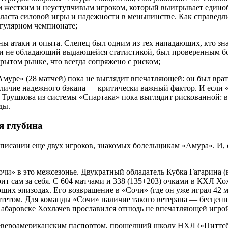
потеря для обороны «Амура». Защитник, совершивший 407 силовы
м жестким и неуступчивым игроком, который выигрывает единоб
ласта силовой игры и надежности в меньшинстве. Как справедлив
гулярном чемпионате;
ы атаки и опыта. Слепец был одним из тех нападающих, кто зн
ь и не обладающий выдающейся статистикой, был проверенным б
рытом рынке, что всегда сопряжено с риском;
Амуре» (28 матчей) пока не выглядит впечатляющей: он был вра
личие надежного бэкапа — критически важный фактор. И если 
 Трушкова из системы «Спартака» пока выглядит рискованной: в
ды.
ая глубина
писании еще двух игроков, знакомых болельщикам «Амура». И, с
чи» в это межсезонье. Двукратный обладатель Кубка Гагарина (
т сам за себя. С 604 матчами и 338 (135+203) очками в КХЛ Х
щих эпизодах. Его возвращение в «Сочи» (где он уже играл 42 ма
тетом. Для команды «Сочи» наличие такого ветерана — бесценны
 Хабаровске Хохлачев прославился отнюдь не впечатляющей игро