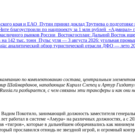
овского края и ЕАО
Путин принял доклад Трутнева о подго
тов в Чите благоустроили по нацпроекту за 1 млн рублей
«Ад
нового и масличного рынков России
Востокгосплан: Дальний В
арниковых газов на 142 тыс. тонн
Пульс угля — 3 августа 2
ых вопросов
Бюллетень EastRussia: аналитический обзор тур
 кампанию по комплектованию состава, центральным элементом 
ир Шаймарданов, нападающие Кирилл Слепец и Артур Гиздатулли
ssia.ru разбирается, с чем связаны эти трансферы и как они н
 Вадим Покотило, занимающий должность заместителя генераль
 лет работал в системе «Амура» на различных должностях, а с 2
став «тигров», которые в дальнейшем оборачивались как миним
рый прославился отнюдь не звездной игрой, и огромный контрак