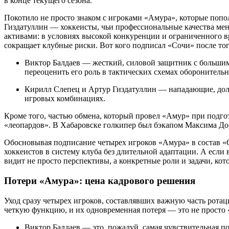
в конце текущего сезона.
Покотило не просто знаком с игроками «Амура», которые попол
Гиздатуллин — хоккеисты, чьи профессиональные качества мен
активами: в условиях высокой конкуренции и ограниченного в
сокращает клубные риски. Вот кого подписал «Сочи» после тог
Виктор Балдаев — жесткий, силовой защитник с большим
переоценить его роль в тактических схемах оборонитель
Кирилл Слепец и Артур Гиздатуллин — нападающие, долг
игровых комбинациях.
Кроме того, частью обмена, который провел «Амур» при подгот
«леопардов». В Хабаровске голкипер был бэкапом Максима Дор
Обосновывая подписание четырех игроков «Амура» в состав «С
хоккеистов в систему клуба без длительной адаптации. А если
видит не просто перспективы, а конкретные роли и задачи, ко
Потери «Амура»: цена кадрового решения
Уход сразу четырех игроков, составлявших важную часть ротац
четкую функцию, и их одновременная потеря — это не просто «